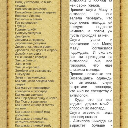
антилопы и послал за
Волк, у которого не было
ней своих гонцов.
сердца
Волшебная кобылица
Пришли слуги Маву к
Волшебное фиговое дерево
антилопе, но она
Ворона и Лисица
велела передать, что
Восковый мальчик
еще очень молода, ей
Где ты родился
Глупцы
следует подрасти
Горные голуби
немного, а потом уж
Гунгкукубантуана
пусть приходят за ней.
Два брата
Слуги ушли и
Девушка и людоеды
Деревянная девушка
рассказали все Маву;
Дикая утка, лиса и ворон
Маву согласился
Дровосек, его друзья и враги
подождать. И сколько
Дхлубу и лягушка
раз ни приходили за
Еж и шакал в колодце
Заяц и буйвол
антилопой, она все
Заяц и лев
говорила, что еще
Заяц и черепаха
слишком молода.
Зембени или сватовство
Прошло несколько лет.
Сикулуми
Змея и тысяченожка
Возвращаясь однажды
Как заяц стал вождем всех
от антилопы, слуги
зверей
встретили леопарда,
Как мангуст перехитрил
что жил по соседству с
крокодила и леопарда
Как мыши уцелели
антилопой.
Как Тюр добыл пищу с небес
- Куда это вы все
Как Тюр отворил воду
ходите, друзья мои? -
Как шакал и гиена в гостях
спросил их леопард.
гостили
Как шакал с гиеной мед
Слуги ответили. Тогда
добывали
леопард сказал:
Как шакал с гиеной на
- Антилопа никогда не
бегемота охотились
вырастет больше -
Как шакал с гиеной рыбу