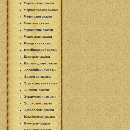
Черкесские сказки
Черногорские сказки
Чеченские сказки
Чешские сказки
Чувашские сказки
Чукотские сказки
Шведские сказки
Швейцарские сказки
Шорские сказки
Шотландские сказки
Эвенкийские сказки
Эвенские сказки
Эганасанские сказки
Энецкие сказки
Эскимосские сказки
Эстонские сказки
Эфиопские сказки
Юкагирские сказки
Якутские сказки