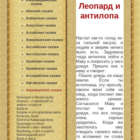
Азербайджанские
Леопард и
сказки
Айнские сказки
антилопа
Албанские сказки
Алеутские сказки
Алтайские сказки
Настал как-то голод из-
Американские сказки
за сильной засухи, и
людям и зверям нечего
Английские сказки
было есть. Задумала
Ангольские сказки
тогда антилопа пойти к
Маву и попросить у него
Арабские сказки
дождя. Пришла она к
Армянские сказки
нему и говорит:
- Пошли дождь на нашу
Ассирийские сказки
землю. Если ты
Афганские сказки
исполнишь эту просьбу,
заколи меня себе на
Африканские сказки
обед, когда поспеет ямс
Крокодил и белая рыба
нового урожая.
Ананси - старейший из
Согласился Маву и
живых существ
послал так много
Бабузе
Бедняк и его красивая жена
дождя, что все плоды
Болезнь Льва
очень хорошо
Бонгопа-Камагадхлела
уродились. Когда же
Бурундук и гиена
захотелось ему
Великий совет зверей
Верблюд, слон и куреге
отведать свежего мяса,
Виноградный куст
то вспомнил он слова
Волк и Лиса