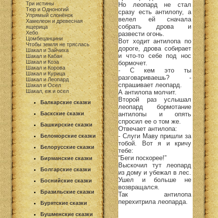
Три истины
Но леопард не стал
Тюр и Одноногий
сразу есть антилопу, а
Упрямый слонёнок
велел ей сначала
Хамелеон и древесная
собрать дрова и
ящерица
Хебо
развести огонь.
Цомбецанцини
Вот ходит антилопа по
Чтобы земля не тряслась
дороге, дрова собирает
Шакал и Зайчиха
и что-то себе под нос
Шакал и Кабан
Шакал и Коза
бормочет.
Шакал и Корова
- С кем это ты
Шакал и Курица
разговариваешь? -
Шакал и Леопард
спрашивает леопард.
Шакал и Осел
Шакал, еж и осел
А антилопа молчит.
Второй раз услышал
Балкарские сказки
леопард бормотание
антилопы и опять
Баскские сказки
спросил ее о том же.
Башкирские сказки
Отвечает антилопа:
- Слуги Маву пришли за
Беломорские сказки
тобой. Вот я и кричу
Белорусские сказки
тебе:
“Беги поскорее!”
Бирманские сказки
Выскочил тут леопард
Болгарские сказки
из дому и убежал в лес.
Ушел и больше не
Боснийские сказки
возвращался.
Бразильские сказки
Так антилопа
перехитрила леопарда.
Бурятские сказки
Бушменские сказки