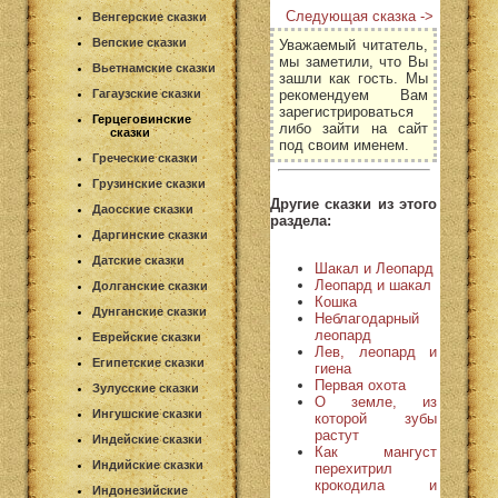
Следующая сказка ->
Венгерские сказки
Вепские сказки
Уважаемый читатель,
мы заметили, что Вы
Вьетнамские сказки
зашли как гость. Мы
рекомендуем Вам
Гагаузские сказки
зарегистрироваться
Герцеговинские
либо зайти на сайт
сказки
под своим именем.
Греческие сказки
Грузинские сказки
Другие сказки из этого
Даосские сказки
раздела:
Даргинские сказки
Датские сказки
Шакал и Леопард
Леопард и шакал
Долганские сказки
Кошка
Дунганские сказки
Неблагодарный
леопард
Еврейские сказки
Лев, леопард и
Египетские сказки
гиена
Первая охота
Зулусские сказки
О земле, из
Ингушские сказки
которой зубы
растут
Индейские сказки
Как мангуст
Индийские сказки
перехитрил
крокодила и
Индонезийские