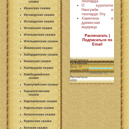
леопарда
сказки
О куропатке
Иранские сказки
Нангумби и
леопарде Улу
Ирландские сказки
Хамелеон и
Исландские сказки
древесная
ящерица
Испанские сказки
Итальянские сказки
Распечатать |
Подписаться по
Ительменские сказки
Email
Йеменские сказки
Кабардинские сказки
Опубликовал:
Казахские сказки
La Princesse
|
Дата: 14
Калмыцкие сказки
декабря 2008
(голосов: 0)
|
Камбоджийские
Просмотров:
сказки
4989
Кампучийские сказки
Каракалпакские
сказки
Карачаевские сказки
Карельские сказки
Каталонские сказки
Керекские сказки
Кетские сказки