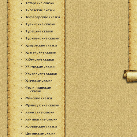
Татарские сказки
Тибетские сказки
Тофаларские сказки
Тувинские сказки
Турецкие сказки
Туркменские сказки
Удмуртские сказки
Удэгейские сказки
Узбекские сказки
Уйгурские сказки
Украинские сказки
Ульчские сказки
Филиппинские
сказки
Финские сказки
Французские сказки
Хакасские сказки
Хантыйские сказки
Хорватские сказки
Цыганские сказки