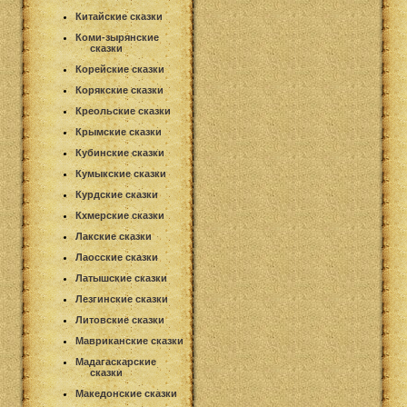
Китайские сказки
Коми-зырянские
сказки
Корейские сказки
Корякские сказки
Креольские сказки
Крымские сказки
Кубинские сказки
Кумыкские сказки
Курдские сказки
Кхмерские сказки
Лакские сказки
Лаосские сказки
Латышские сказки
Лезгинские сказки
Литовские сказки
Мавриканские сказки
Мадагаскарские
сказки
Македонские сказки