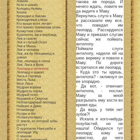
ловили
такова ее порода. И
Коза и шакал
нечего ждать, ловите ее
Колодец Ньямы
да ведите к Маву.
Кошка
Вернулись слуги к Маву
Крокодил и баклан
Крокодилиьи слезы
и рассказали ему все,
Кто выше всех летает
что поведал им
Кто принес племенам огонь
леопард. Рассердился
Кунжутное семя
Маву и приказал слугам
Куропатка, еж и верблюд
Лев и газели
сейчас же поймать
Лев и глупый Осел
антилопу.
Лев и Мышь
Поймали слуги
Лев и человек
антилопу, надели ей на
Лев, еж бу-Мохаммед и
шакал
шею веревку и повели к
Лев, леопард и гиена
Маву. По дороге
Лев, Лиса и Волк
встретился им леопард.
Леопард и антилопа
- Куда это ты идешь,
Леопард и шакал
Лиса и Горлица
антилопа? - окликнул он
Месть Льва
ее злорадно.
Мозг Лиса
- Да вот, - отвечает
Мудрая ворона
антилопа, - послал
Мудрость паука
Мудрый осел
Маву за мной
Муравей и Сверчок
разгрызать ему кости во
Неблагодарный леопард
время еды.
Нийканг и Димо
- Да ведь у тебя нет
Нтомбинде
Нуэры и бог
зубов?!
Нхлангунхлангу
- Искала я кого-нибудь
О земле, из которой зубы
позубастей, но не
растут
нашла! Обиделся тут
О куропатке Нангумби и
леопарде Улу
леопард: кому не
О мышах
известно, до чего
О рыбе, решившей