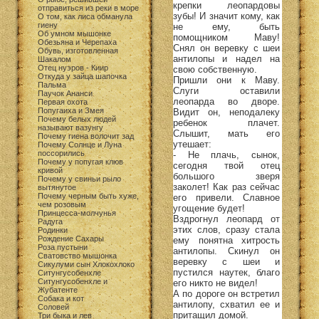
крепки леопардовы
отправиться из реки в море
зубы! И значит кому, как
О том, как лиса обманула
гиену
не ему, быть
Об умном мышонке
помощником Маву!
Обезьяна и Черепаха
Снял он веревку с шеи
Обувь, изготовленная
антилопы и надел на
Шакалом
Отец нуэров - Киир
свою собственную.
Откуда у зайца шапочка
Пришли они к Маву.
Пальма
Слуги оставили
Паучок Ананси
леопарда во дворе.
Первая охота
Попугаиха и Змея
Видит он, неподалеку
Почему белых людей
ребенок плачет.
называют вазунгу
Слышит, мать его
Почему гиена волочит зад
утешает:
Почему Солнце и Луна
поссорились
- Не плачь, сынок,
Почему у попугая клюв
сегодня твой отец
кривой
большого зверя
Почему у свиньи рыло
заколет! Как раз сейчас
вытянутое
Почему черным быть хуже,
его привели. Славное
чем розовым
угощение будет!
Принцесса-молчунья
Вздрогнул леопард от
Радуга
этих слов, сразу стала
Родинки
Рождение Сахары
ему понятна хитрость
Роза пустыни
антилопы. Скинул он
Сватовство мышонка
веревку с шеи и
Сикулуми сын Хлокохлоко
пустился наутек, благо
Ситунгусобенхле
Ситунгусобенхле и
его никто не видел!
Жубатенте
А по дороге он встретил
Собака и кот
антилопу, схватил ее и
Соловей
притащил домой.
Три быка и лев