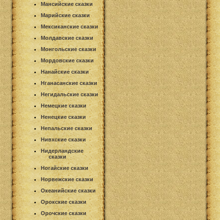
Мансийские сказки
Марийские сказки
Мексиканские сказки
Молдавские сказки
Монгольские сказки
Мордовские сказки
Нанайские сказки
Нганасанские сказки
Негидальские сказки
Немецкие сказки
Ненецкие сказки
Непальские сказки
Нивхские сказки
Нидерландские
сказки
Ногайские сказки
Норвежские сказки
Океанийские сказки
Орокские сказки
Орочские сказки