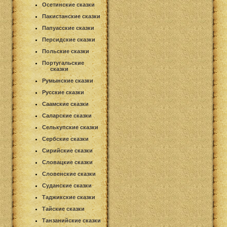
Осетинские сказки
Пакистанские сказки
Папуасские сказки
Персидские сказки
Польские сказки
Португальские
сказки
Румынские сказки
Русские сказки
Саамские сказки
Саларские сказки
Селькупские сказки
Сербские сказки
Сирийские сказки
Словацкие сказки
Словенские сказки
Суданские сказки
Таджикские сказки
Тайские сказки
Танзанийские сказки