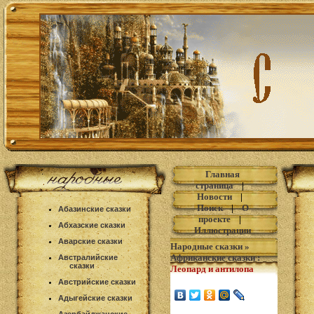
Главная
страница
|
Новости
|
Поиск
|
О
Абазинские сказки
проекте
|
Абхазские сказки
Иллюстрации
Аварские сказки
Народные сказки
»
Африканские сказки
:
Австралийские
сказки
Леопард и антилопа
Австрийские сказки
Адыгейские сказки