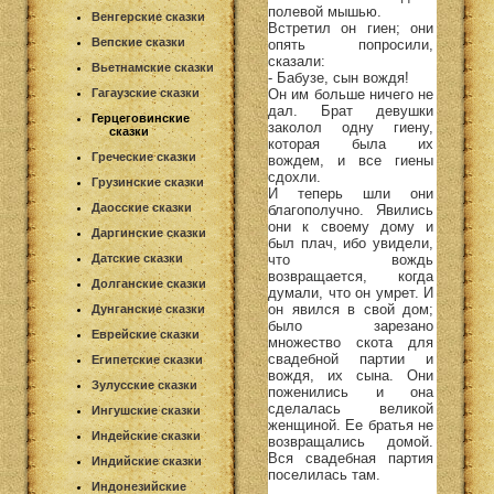
полевой мышью.
Венгерские сказки
Встретил он гиен; они
Вепские сказки
опять попросили,
сказали:
Вьетнамские сказки
- Бабузе, сын вождя!
Он им больше ничего не
Гагаузские сказки
дал. Брат девушки
Герцеговинские
заколол одну гиену,
сказки
которая была их
Греческие сказки
вождем, и все гиены
сдохли.
Грузинские сказки
И теперь шли они
Даосские сказки
благополучно. Явились
они к своему дому и
Даргинские сказки
был плач, ибо увидели,
что вождь
Датские сказки
возвращается, когда
Долганские сказки
думали, что он умрет. И
он явился в свой дом;
Дунганские сказки
было зарезано
Еврейские сказки
множество скота для
свадебной партии и
Египетские сказки
вождя, их сына. Они
Зулусские сказки
поженились и она
сделалась великой
Ингушские сказки
женщиной. Ее братья не
Индейские сказки
возвращались домой.
Вся свадебная партия
Индийские сказки
поселилась там.
Индонезийские