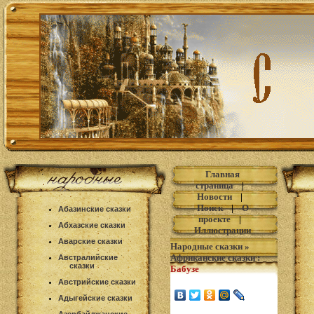
Главная
страница
|
Новости
|
Поиск
|
О
Абазинские сказки
проекте
|
Абхазские сказки
Иллюстрации
Аварские сказки
Народные сказки
»
Африканские сказки
:
Австралийские
сказки
Бабузе
Австрийские сказки
Адыгейские сказки