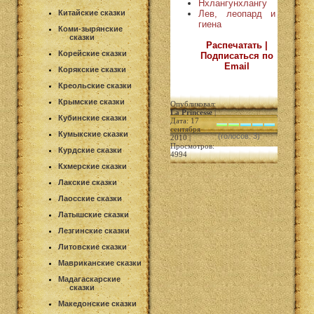
Нхлангунхлангу
Лев, леопард и
Китайские сказки
гиена
Коми-зырянские
сказки
Распечатать |
Корейские сказки
Подписаться по
Email
Корякские сказки
Креольские сказки
Крымские сказки
Опубликовал:
La Princesse
|
Кубинские сказки
Дата: 17
сентября
Кумыкские сказки
(голосов: 3)
2010 |
Просмотров:
Курдские сказки
4994
Кхмерские сказки
Лакские сказки
Лаосские сказки
Латышские сказки
Лезгинские сказки
Литовские сказки
Мавриканские сказки
Мадагаскарские
сказки
Македонские сказки