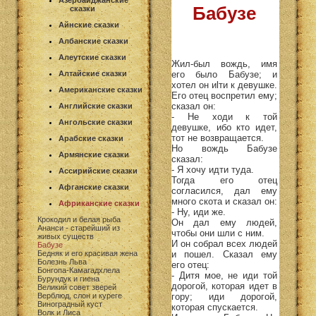
Азербайджанские
Бабузе
сказки
Айнские сказки
Албанские сказки
Алеутские сказки
Жил-был вождь, имя
его было Бабузе; и
Алтайские сказки
хотел он иlти к девушке.
Американские сказки
Его отец воспретил ему;
сказал он:
Английские сказки
- Не ходи к той
Ангольские сказки
девушке, ибо кто идет,
тот не возвращается.
Арабские сказки
Но вождь Бабузе
Армянские сказки
сказал:
- Я хочу идти туда.
Ассирийские сказки
Тогда его отец
Афганские сказки
согласился, дал ему
много скота и сказал он:
Африканские сказки
- Ну, иди же.
Крокодил и белая рыба
Он дал ему людей,
Ананси - старейший из
чтобы они шли с ним.
живых существ
И он собрал всех людей
Бабузе
и пошел. Сказал ему
Бедняк и его красивая жена
Болезнь Льва
его отец:
Бонгопа-Камагадхлела
- Дитя мое, не иди той
Бурундук и гиена
дорогой, которая идет в
Великий совет зверей
гору; иди дорогой,
Верблюд, слон и куреге
Виноградный куст
которая спускается.
Волк и Лиса