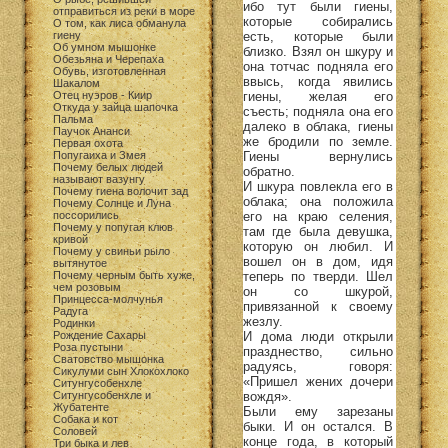
ибо тут были гиены,
отправиться из реки в море
которые собирались
О том, как лиса обманула
есть, которые были
гиену
Об умном мышонке
близко. Взял он шкуру и
Обезьяна и Черепаха
она тотчас подняла его
Обувь, изготовленная
ввысь, когда явились
Шакалом
гиены, желая его
Отец нуэров - Киир
Откуда у зайца шапочка
съесть; подняла она его
Пальма
далеко в облака, гиены
Паучок Ананси
же бродили по земле.
Первая охота
Гиены вернулись
Попугаиха и Змея
Почему белых людей
обратно.
называют вазунгу
И шкура повлекла его в
Почему гиена волочит зад
облака; она положила
Почему Солнце и Луна
его на краю селения,
поссорились
Почему у попугая клюв
там где была девушка,
кривой
которую он любил. И
Почему у свиньи рыло
вошел он в дом, идя
вытянутое
теперь по тверди. Шел
Почему черным быть хуже,
чем розовым
он со шкурой,
Принцесса-молчунья
привязанной к своему
Радуга
жезлу.
Родинки
И дома люди открыли
Рождение Сахары
Роза пустыни
празднество, сильно
Сватовство мышонка
радуясь, говоря:
Сикулуми сын Хлокохлоко
«Пришел жених дочери
Ситунгусобенхле
вождя».
Ситунгусобенхле и
Жубатенте
Были ему зарезаны
Собака и кот
быки. И он остался. В
Соловей
конце года, в который
Три быка и лев