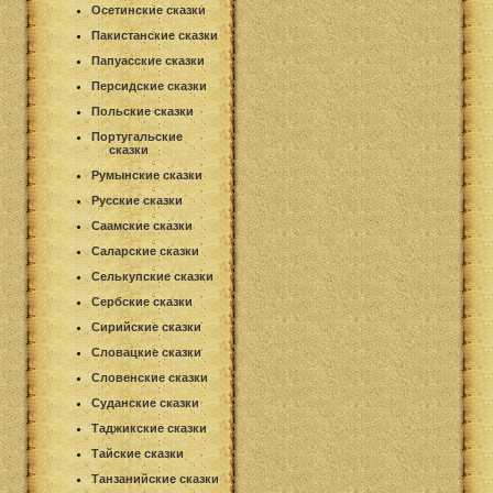
Осетинские сказки
Пакистанские сказки
Папуасские сказки
Персидские сказки
Польские сказки
Португальские
сказки
Румынские сказки
Русские сказки
Саамские сказки
Саларские сказки
Селькупские сказки
Сербские сказки
Сирийские сказки
Словацкие сказки
Словенские сказки
Суданские сказки
Таджикские сказки
Тайские сказки
Танзанийские сказки