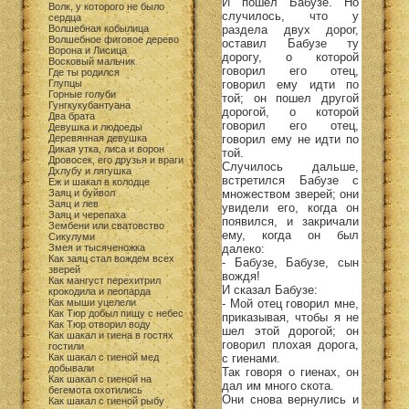
И пошел Бабузе. Но
Волк, у которого не было
случилось, что у
сердца
раздела двух дорог,
Волшебная кобылица
Волшебное фиговое дерево
оставил Бабузе ту
Ворона и Лисица
дорогу, о которой
Восковый мальчик
говорил его отец,
Где ты родился
говорил ему идти по
Глупцы
Горные голуби
той; он пошел другой
Гунгкукубантуана
дорогой, о которой
Два брата
говорил его отец,
Девушка и людоеды
говорил ему не идти по
Деревянная девушка
Дикая утка, лиса и ворон
той.
Дровосек, его друзья и враги
Случилось дальше,
Дхлубу и лягушка
встретился Бабузе с
Еж и шакал в колодце
множеством зверей; они
Заяц и буйвол
Заяц и лев
увидели его, когда он
Заяц и черепаха
появился, и закричали
Зембени или сватовство
ему, когда он был
Сикулуми
далеко:
Змея и тысяченожка
Как заяц стал вождем всех
- Бабузе, Бабузе, сын
зверей
вождя!
Как мангуст перехитрил
И сказал Бабузе:
крокодила и леопарда
- Мой отец говорил мне,
Как мыши уцелели
Как Тюр добыл пищу с небес
приказывая, чтобы я не
Как Тюр отворил воду
шел этой дорогой; он
Как шакал и гиена в гостях
говорил плохая дорога,
гостили
с гиенами.
Как шакал с гиеной мед
добывали
Так говоря о гиенах, он
Как шакал с гиеной на
дал им много скота.
бегемота охотились
Они снова вернулись и
Как шакал с гиеной рыбу