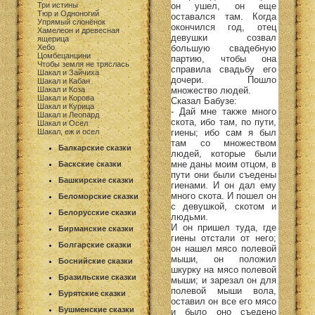
он ушел, он еще
Три истины
Тюр и Одноногий
оставался там. Когда
Упрямый слонёнок
окончился год, отец
Хамелеон и древесная
девушки созвал
ящерица
большую свадебную
Хебо
Цомбецанцини
партию, чтобы она
Чтобы земля не тряслась
справила свадьбу его
Шакал и Зайчиха
дочери. Пошло
Шакал и Кабан
множество людей.
Шакал и Коза
Шакал и Корова
Сказал Бабузе:
Шакал и Курица
- Дай мне также много
Шакал и Леопард
скота, ибо там, по пути,
Шакал и Осел
гиены; ибо сам я был
Шакал, еж и осел
там со множеством
Балкарские сказки
людей, которые были
мне даны моим отцом, в
Баскские сказки
пути они были съедены
Башкирские сказки
гиенами. И он дал ему
много скота. И пошел он
Беломорские сказки
с девушкой, скотом и
Белорусские сказки
людьми.
И он пришел туда, где
Бирманские сказки
гиены отстали от него;
Болгарские сказки
он нашел мясо полевой
мыши, он положил
Боснийские сказки
шкурку на мясо полевой
Бразильские сказки
мыши; и зарезал он для
полевой мыши вола,
Бурятские сказки
оставил он все его мясо
Бушменские сказки
и было оно съедено