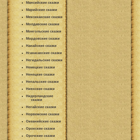
Мансийские сказки
Марийские сказки
Мексиканские сказки
Молдавские сказки
Монгольские сказки
Мордовские сказки
Нанайские сказки
Нганасанские сказки
Негидальские сказки
Немецкие сказки
Ненецкие сказки
Непальские сказки
Нивхские сказки
Нидерландские
сказки
Ногайские сказки
Норвежские сказки
Океанийские сказки
Орокские сказки
Орочские сказки