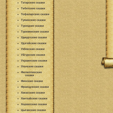
Татарские сказки
Тибетские сказки
Тофаларские сказки
Тувинские сказки
Турецкие сказки
Туркменские сказки
Удмуртские сказки
Удэгейские сказки
Узбекские сказки
Уйгурские сказки
Украинские сказки
Ульчские сказки
Филиппинские
сказки
Финские сказки
Французские сказки
Хакасские сказки
Хантыйские сказки
Хорватские сказки
Цыганские сказки