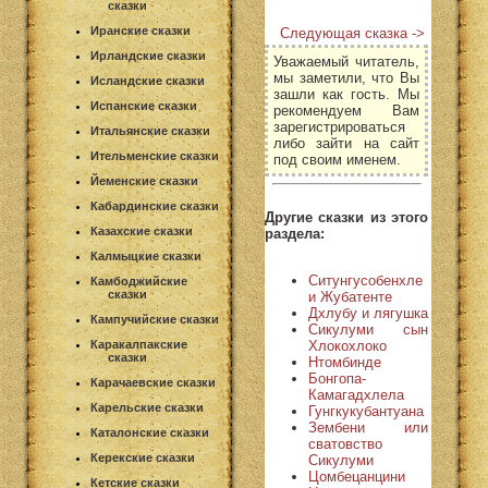
сказки
Иранские сказки
Следующая сказка ->
Ирландские сказки
Уважаемый читатель,
мы заметили, что Вы
Исландские сказки
зашли как гость. Мы
Испанские сказки
рекомендуем Вам
зарегистрироваться
Итальянские сказки
либо зайти на сайт
Ительменские сказки
под своим именем.
Йеменские сказки
Кабардинские сказки
Другие сказки из этого
Казахские сказки
раздела:
Калмыцкие сказки
Ситунгусобенхле
Камбоджийские
сказки
и Жубатенте
Дхлубу и лягушка
Кампучийские сказки
Сикулуми сын
Хлокохлоко
Каракалпакские
сказки
Нтомбинде
Бонгопа-
Карачаевские сказки
Камагадхлела
Карельские сказки
Гунгкукубантуана
Зембени или
Каталонские сказки
сватовство
Керекские сказки
Сикулуми
Цомбецанцини
Кетские сказки