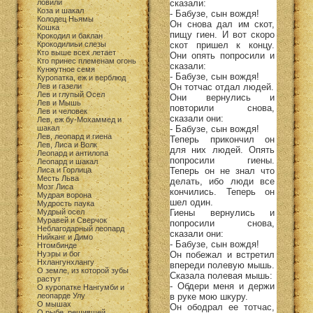
сказали:
ловили
Коза и шакал
- Бабузе, сын вождя!
Колодец Ньямы
Он снова дал им скот,
Кошка
пищу гиен. И вот скоро
Крокодил и баклан
скот пришел к концу.
Крокодилиьи слезы
Кто выше всех летает
Они опять попросили и
Кто принес племенам огонь
сказали:
Кунжутное семя
- Бабузе, сын вождя!
Куропатка, еж и верблюд
Он тотчас отдал людей.
Лев и газели
Лев и глупый Осел
Они вернулись и
Лев и Мышь
повторили снова,
Лев и человек
сказали они:
Лев, еж бу-Мохаммед и
- Бабузе, сын вождя!
шакал
Лев, леопард и гиена
Теперь прикончил он
Лев, Лиса и Волк
для них людей. Опять
Леопард и антилопа
попросили гиены.
Леопард и шакал
Теперь он не знал что
Лиса и Горлица
Месть Льва
делать, ибо люди все
Мозг Лиса
кончились. Теперь он
Мудрая ворона
шел один.
Мудрость паука
Гиены вернулись и
Мудрый осел
Муравей и Сверчок
попросили снова,
Неблагодарный леопард
сказали они:
Нийканг и Димо
- Бабузе, сын вождя!
Нтомбинде
Он побежал и встретил
Нуэры и бог
Нхлангунхлангу
впереди полевую мышь.
О земле, из которой зубы
Сказала полевая мышь:
растут
- Обдери меня и держи
О куропатке Нангумби и
в руке мою шкуру.
леопарде Улу
О мышах
Он ободрал ее тотчас,
О рыбе, решившей