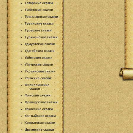
Татарские сказки
Тибетские сказки
Тофаларские сказки
Тувинские сказки
Турецкие сказки
Туркменские сказки
Удмуртские сказки
Удэгейские сказки
Узбекские сказки
Уйгурские сказки
Украинские сказки
Ульчские сказки
Филиппинские
сказки
Финские сказки
Французские сказки
Хакасские сказки
Хантыйские сказки
Хорватские сказки
Цыганские сказки