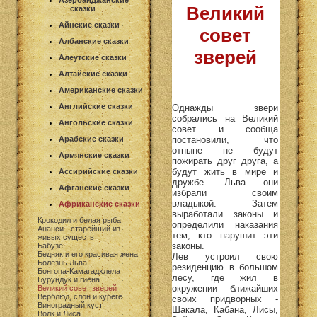
Азербайджанские
Великий
сказки
Айнские сказки
совет
Албанские сказки
зверей
Алеутские сказки
Алтайские сказки
Американские сказки
Английские сказки
Однажды звери
собрались на Великий
Ангольские сказки
совет и сообща
постановили, что
Арабские сказки
отныне не будут
Армянские сказки
пожирать друг друга, а
будут жить в мире и
Ассирийские сказки
дружбе. Льва они
Афганские сказки
избрали своим
владыкой. Затем
Африканские сказки
выработали законы и
Крокодил и белая рыба
определили наказания
Ананси - старейший из
тем, кто нарушит эти
живых существ
законы.
Бабузе
Бедняк и его красивая жена
Лев устроил свою
Болезнь Льва
резиденцию в большом
Бонгопа-Камагадхлела
лесу, где жил в
Бурундук и гиена
окружении ближайших
Великий совет зверей
Верблюд, слон и куреге
своих придворных -
Виноградный куст
Шакала, Кабана, Лисы,
Волк и Лиса