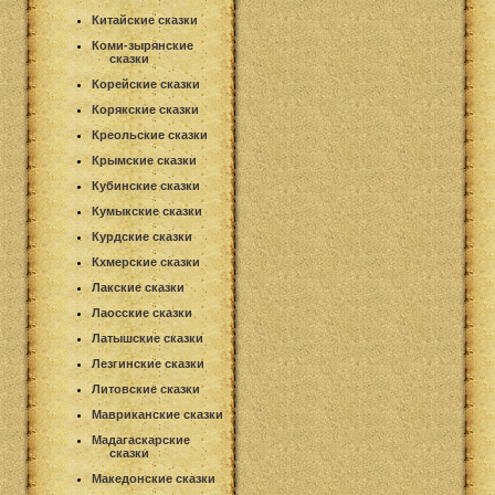
Китайские сказки
Коми-зырянские
сказки
Корейские сказки
Корякские сказки
Креольские сказки
Крымские сказки
Кубинские сказки
Кумыкские сказки
Курдские сказки
Кхмерские сказки
Лакские сказки
Лаосские сказки
Латышские сказки
Лезгинские сказки
Литовские сказки
Мавриканские сказки
Мадагаскарские
сказки
Македонские сказки