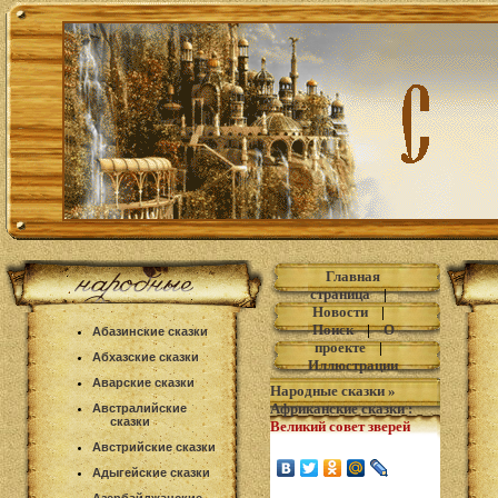
Главная
страница
|
Новости
|
Поиск
|
О
Абазинские сказки
проекте
|
Абхазские сказки
Иллюстрации
Аварские сказки
Народные сказки
»
Африканские сказки
:
Австралийские
сказки
Великий совет зверей
Австрийские сказки
Адыгейские сказки