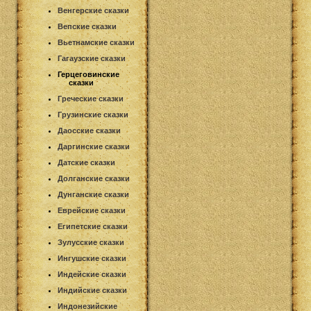
Венгерские сказки
Вепские сказки
Вьетнамские сказки
Гагаузские сказки
Герцеговинские
сказки
Греческие сказки
Грузинские сказки
Даосские сказки
Даргинские сказки
Датские сказки
Долганские сказки
Дунганские сказки
Еврейские сказки
Египетские сказки
Зулусские сказки
Ингушские сказки
Индейские сказки
Индийские сказки
Индонезийские