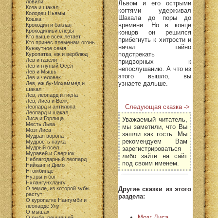
ловили
Львом и его острыми
Коза и шакал
когтями удерживал
Колодец Ньямы
Шакала до поры до
Кошка
времени. Но в конце
Крокодил и баклан
Крокодилиьи слезы
концов он решился
Кто выше всех летает
прибегнуть к хитрости и
Кто принес племенам огонь
начал тайно
Кунжутное семя
подстрекать
Куропатка, еж и верблюд
Лев и газели
придворных к
Лев и глупый Осел
непослушанию. А что из
Лев и Мышь
этого вышло, вы
Лев и человек
узнаете дальше.
Лев, еж бу-Мохаммед и
шакал
Лев, леопард и гиена
Лев, Лиса и Волк
Следующая сказка ->
Леопард и антилопа
Леопард и шакал
Лиса и Горлица
Уважаемый читатель,
Месть Льва
мы заметили, что Вы
Мозг Лиса
зашли как гость. Мы
Мудрая ворона
рекомендуем Вам
Мудрость паука
Мудрый осел
зарегистрироваться
Муравей и Сверчок
либо зайти на сайт
Неблагодарный леопард
под своим именем.
Нийканг и Димо
Нтомбинде
Нуэры и бог
Нхлангунхлангу
Другие сказки из этого
О земле, из которой зубы
растут
раздела:
О куропатке Нангумби и
леопарде Улу
О мышах
Мозг Лиса
О рыбе, решившей