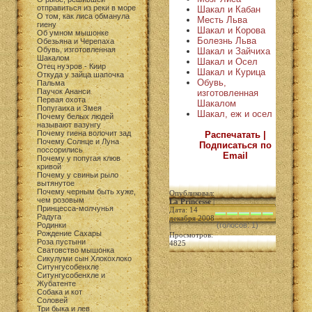
отправиться из реки в море
Шакал и Кабан
О том, как лиса обманула
Месть Льва
гиену
Шакал и Корова
Об умном мышонке
Болезнь Льва
Обезьяна и Черепаха
Обувь, изготовленная
Шакал и Зайчиха
Шакалом
Шакал и Осел
Отец нуэров - Киир
Шакал и Курица
Откуда у зайца шапочка
Обувь,
Пальма
Паучок Ананси
изготовленная
Первая охота
Шакалом
Попугаиха и Змея
Шакал, еж и осел
Почему белых людей
называют вазунгу
Почему гиена волочит зад
Распечатать |
Почему Солнце и Луна
Подписаться по
поссорились
Email
Почему у попугая клюв
кривой
Почему у свиньи рыло
вытянутое
Почему черным быть хуже,
Опубликовал:
чем розовым
La Princesse
|
Принцесса-молчунья
Дата: 14
Радуга
декабря 2008
Родинки
(голосов: 1)
|
Рождение Сахары
Просмотров:
Роза пустыни
4825
Сватовство мышонка
Сикулуми сын Хлокохлоко
Ситунгусобенхле
Ситунгусобенхле и
Жубатенте
Собака и кот
Соловей
Три быка и лев