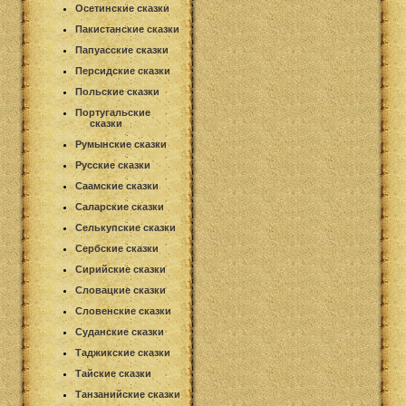
Осетинские сказки
Пакистанские сказки
Папуасские сказки
Персидские сказки
Польские сказки
Португальские
сказки
Румынские сказки
Русские сказки
Саамские сказки
Саларские сказки
Селькупские сказки
Сербские сказки
Сирийские сказки
Словацкие сказки
Словенские сказки
Суданские сказки
Таджикские сказки
Тайские сказки
Танзанийские сказки