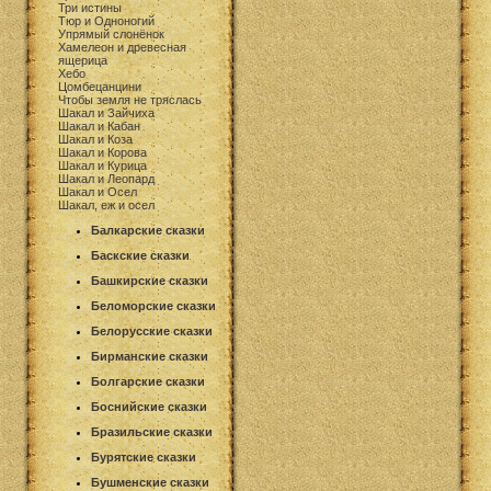
Три истины
Тюр и Одноногий
Упрямый слонёнок
Хамелеон и древесная
ящерица
Хебо
Цомбецанцини
Чтобы земля не тряслась
Шакал и Зайчиха
Шакал и Кабан
Шакал и Коза
Шакал и Корова
Шакал и Курица
Шакал и Леопард
Шакал и Осел
Шакал, еж и осел
Балкарские сказки
Баскские сказки
Башкирские сказки
Беломорские сказки
Белорусские сказки
Бирманские сказки
Болгарские сказки
Боснийские сказки
Бразильские сказки
Бурятские сказки
Бушменские сказки