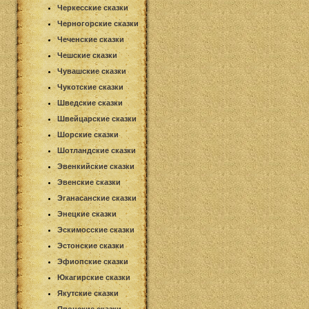
Черкесские сказки
Черногорские сказки
Чеченские сказки
Чешские сказки
Чувашские сказки
Чукотские сказки
Шведские сказки
Швейцарские сказки
Шорские сказки
Шотландские сказки
Эвенкийские сказки
Эвенские сказки
Эганасанские сказки
Энецкие сказки
Эскимосские сказки
Эстонские сказки
Эфиопские сказки
Юкагирские сказки
Якутские сказки