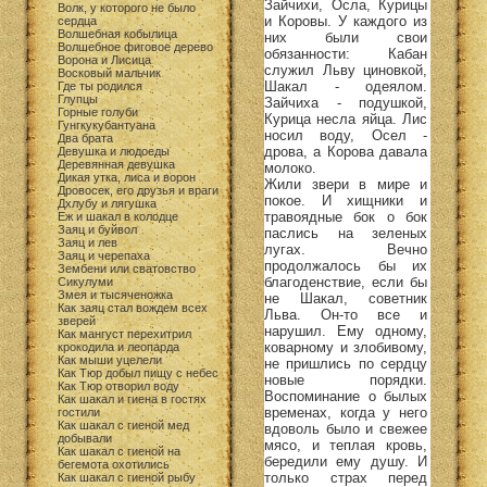
Зайчихи, Осла, Курицы
Волк, у которого не было
и Коровы. У каждого из
сердца
Волшебная кобылица
них были свои
Волшебное фиговое дерево
обязанности: Кабан
Ворона и Лисица
служил Льву циновкой,
Восковый мальчик
Шакал - одеялом.
Где ты родился
Глупцы
Зайчиха - подушкой,
Горные голуби
Курица несла яйца. Лис
Гунгкукубантуана
носил воду, Осел -
Два брата
дрова, а Корова давала
Девушка и людоеды
Деревянная девушка
молоко.
Дикая утка, лиса и ворон
Жили звери в мире и
Дровосек, его друзья и враги
покое. И хищники и
Дхлубу и лягушка
травоядные бок о бок
Еж и шакал в колодце
Заяц и буйвол
паслись на зеленых
Заяц и лев
лугах. Вечно
Заяц и черепаха
продолжалось бы их
Зембени или сватовство
благоденствие, если бы
Сикулуми
Змея и тысяченожка
не Шакал, советник
Как заяц стал вождем всех
Льва. Он-то все и
зверей
нарушил. Ему одному,
Как мангуст перехитрил
коварному и злобивому,
крокодила и леопарда
Как мыши уцелели
не пришлись по сердцу
Как Тюр добыл пищу с небес
новые порядки.
Как Тюр отворил воду
Воспоминание о былых
Как шакал и гиена в гостях
временах, когда у него
гостили
Как шакал с гиеной мед
вдоволь было и свежее
добывали
мясо, и теплая кровь,
Как шакал с гиеной на
бередили ему душу. И
бегемота охотились
только страх перед
Как шакал с гиеной рыбу