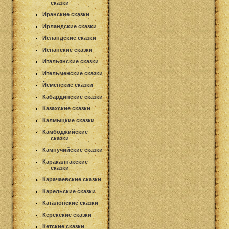
сказки
Иранские сказки
Ирландские сказки
Исландские сказки
Испанские сказки
Итальянские сказки
Ительменские сказки
Йеменские сказки
Кабардинские сказки
Казахские сказки
Калмыцкие сказки
Камбоджийские
сказки
Кампучийские сказки
Каракалпакские
сказки
Карачаевские сказки
Карельские сказки
Каталонские сказки
Керекские сказки
Кетские сказки