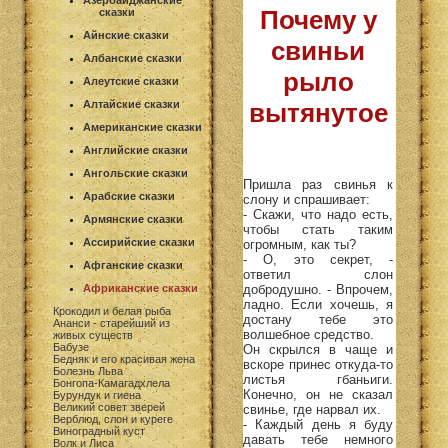
Азербайджанские
Почему у
сказки
Айнские сказки
свиньи
Албанские сказки
рыло
Алеутские сказки
Алтайские сказки
вытянутое
Американские сказки
Английские сказки
Ангольские сказки
Пришла раз свинья к
Арабские сказки
слону и спрашивает:
- Скажи, что надо есть,
Армянские сказки
чтобы стать таким
Ассирийские сказки
огромным, как ты?
- О, это секрет, -
Афганские сказки
ответил слон
добродушно. - Впрочем,
Африканские сказки
ладно. Если хочешь, я
Крокодил и белая рыба
достану тебе это
Ананси - старейший из
волшебное средство.
живых существ
Бабузе
Он скрылся в чаще и
Бедняк и его красивая жена
вскоре принес откуда-то
Болезнь Льва
листья гбаньиги.
Бонгопа-Камагадхлела
Конечно, он не сказал
Бурундук и гиена
Великий совет зверей
свинье, где нарвал их.
Верблюд, слон и куреге
- Каждый день я буду
Виноградный куст
давать тебе немного
Волк и Лиса