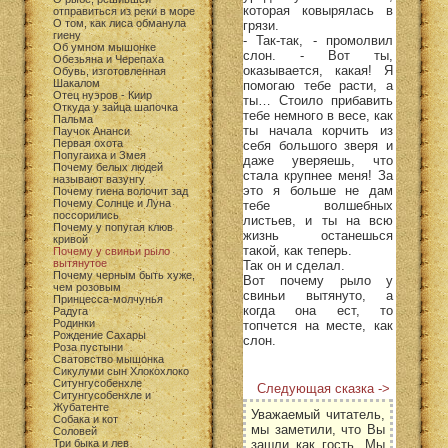
которая ковырялась в
отправиться из реки в море
О том, как лиса обманула
грязи.
гиену
- Так-так, - промолвил
Об умном мышонке
слон. - Вот ты,
Обезьяна и Черепаха
оказывается, какая! Я
Обувь, изготовленная
Шакалом
помогаю тебе расти, а
Отец нуэров - Киир
ты… Стоило прибавить
Откуда у зайца шапочка
тебе немного в весе, как
Пальма
ты начала корчить из
Паучок Ананси
Первая охота
себя большого зверя и
Попугаиха и Змея
даже уверяешь, что
Почему белых людей
стала крупнее меня! За
называют вазунгу
это я больше не дам
Почему гиена волочит зад
Почему Солнце и Луна
тебе волшебных
поссорились
листьев, и ты на всю
Почему у попугая клюв
жизнь останешься
кривой
такой, как теперь.
Почему у свиньи рыло
вытянутое
Так он и сделал.
Почему черным быть хуже,
Вот почему рыло у
чем розовым
свиньи вытянуто, а
Принцесса-молчунья
когда она ест, то
Радуга
Родинки
топчется на месте, как
Рождение Сахары
слон.
Роза пустыни
Сватовство мышонка
Сикулуми сын Хлокохлоко
Ситунгусобенхле
Следующая сказка ->
Ситунгусобенхле и
Жубатенте
Уважаемый читатель,
Собака и кот
мы заметили, что Вы
Соловей
зашли как гость. Мы
Три быка и лев