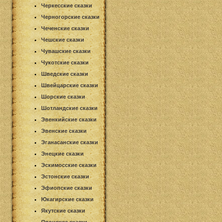
Черкесские сказки
Черногорские сказки
Чеченские сказки
Чешские сказки
Чувашские сказки
Чукотские сказки
Шведские сказки
Швейцарские сказки
Шорские сказки
Шотландские сказки
Эвенкийские сказки
Эвенские сказки
Эганасанские сказки
Энецкие сказки
Эскимосские сказки
Эстонские сказки
Эфиопские сказки
Юкагирские сказки
Якутские сказки