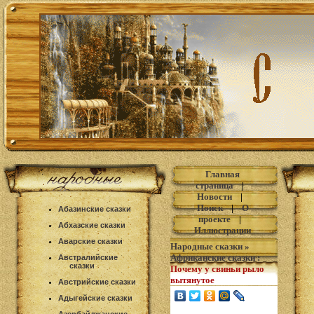
Главная
страница
|
Новости
|
Поиск
|
О
Абазинские сказки
проекте
|
Абхазские сказки
Иллюстрации
Аварские сказки
Народные сказки
»
Африканские сказки
:
Австралийские
сказки
Почему у свиньи рыло
вытянутое
Австрийские сказки
Адыгейские сказки