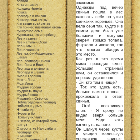
ловили
знакомых.
Коза и шакал
Однажды под вечер
Колодец Ньямы
свинья пошла в лес
Кошка
Крокодил и баклан
накопать себе на ужин
Крокодилиьи слезы
кое-каких кореньев. Она
Кто выше всех летает
вела себя так, будто и в
Кто принес племенам огонь
самом деле была уже
Кунжутное семя
Куропатка, еж и верблюд
большим и могучим
Лев и газели
зверем: громко топала,
Лев и глупый Осел
фыркала и чавкала, так
Лев и Мышь
что многие обходили
Лев и человек
Лев, еж бу-Мохаммед и
это место.
шакал
Как раз в это время
Лев, леопард и гиена
мимо проходил слон.
Лев, Лиса и Волк
Услышал странный
Леопард и антилопа
Леопард и шакал
шум, он остановился и
Лиса и Горлица
спросил удивленно:
Месть Льва
- Эй, кто там в чаще?
Мозг Лиса
- Тот, кто здесь есть,
Мудрая ворона
Мудрость паука
больше самого слона, -
Мудрый осел
прохрюкала в ответ
Муравей и Сверчок
свинья.
Неблагодарный леопард
- Ого! - воскликнул
Нийканг и Димо
Нтомбинде
слон. - Я сроду не
Нуэры и бог
видал зверя больше
Нхлангунхлангу
меня. Надо хоть
О земле, из которой зубы
взглянуть на него.
растут
О куропатке Нангумби и
Он шагнул через кусты
леопарде Улу
и увидел маленькую
О мышах
уродливую свинью,
О рыбе, решившей