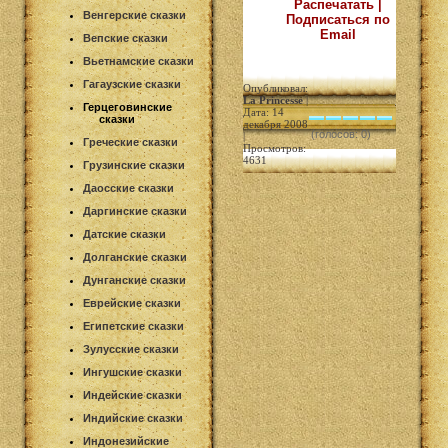
Распечатать |
Венгерские сказки
Подписаться по
Email
Вепские сказки
Вьетнамские сказки
Гагаузские сказки
Опубликовал:
La Princesse
|
Герцеговинские
Дата: 14
сказки
декабря 2008
(голосов: 0)
|
Греческие сказки
Просмотров:
4631
Грузинские сказки
Даосские сказки
Даргинские сказки
Датские сказки
Долганские сказки
Дунганские сказки
Еврейские сказки
Египетские сказки
Зулусские сказки
Ингушские сказки
Индейские сказки
Индийские сказки
Индонезийские