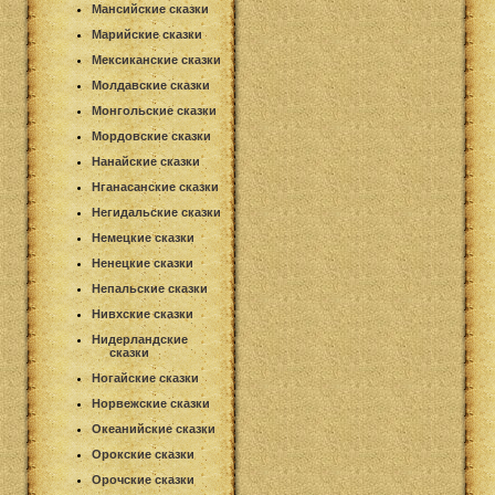
Мансийские сказки
Марийские сказки
Мексиканские сказки
Молдавские сказки
Монгольские сказки
Мордовские сказки
Нанайские сказки
Нганасанские сказки
Негидальские сказки
Немецкие сказки
Ненецкие сказки
Непальские сказки
Нивхские сказки
Нидерландские
сказки
Ногайские сказки
Норвежские сказки
Океанийские сказки
Орокские сказки
Орочские сказки