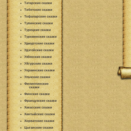
Татарские сказки
Тибетские сказки
Тофаларские сказки
Тувинские сказки
Турецкие сказки
Туркменские сказки
Удмуртские сказки
Удэгейские сказки
Узбекские сказки
Уйгурские сказки
Украинские сказки
Ульчские сказки
Филиппинские
сказки
Финские сказки
Французские сказки
Хакасские сказки
Хантыйские сказки
Хорватские сказки
Цыганские сказки