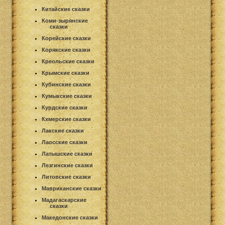
Китайские сказки
Коми-зырянские
сказки
Корейские сказки
Корякские сказки
Креольские сказки
Крымские сказки
Кубинские сказки
Кумыкские сказки
Курдские сказки
Кхмерские сказки
Лакские сказки
Лаосские сказки
Латышские сказки
Лезгинские сказки
Литовские сказки
Мавриканские сказки
Мадагаскарские
сказки
Македонские сказки