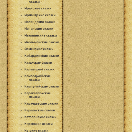
сказки
Иранские сказки
Ирландские сказки
Исландские сказки
Испанские сказки
Итальянские сказки
Ительменские сказки
Йеменские сказки
Кабардинские сказки
Казахские сказки
Калмыцкие сказки
Камбоджийские
сказки
Кампучийские сказки
Каракалпакские
сказки
Карачаевские сказки
Карельские сказки
Каталонские сказки
Керекские сказки
Кетские сказки