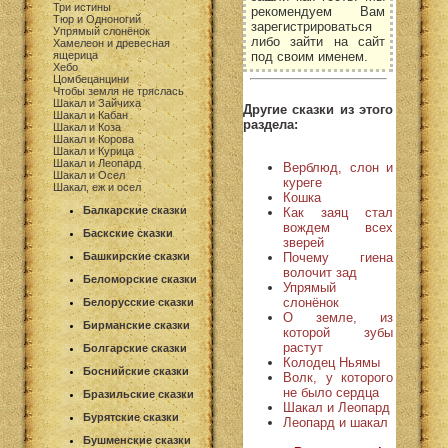
Три истины
рекомендуем Вам
Тюр и Одноногий
зарегистрироваться
Упрямый слонёнок
либо зайти на сайт
Хамелеон и древесная
под своим именем.
ящерица
Хебо
Цомбецанцини
Чтобы земля не тряслась
Шакал и Зайчиха
Другие сказки из этого
Шакал и Кабан
раздела:
Шакал и Коза
Шакал и Корова
Шакал и Курица
Шакал и Леопард
Верблюд, слон и
Шакал и Осел
куреге
Шакал, еж и осел
Кошка
Балкарские сказки
Как заяц стал
вождем всех
Баскские сказки
зверей
Почему гиена
Башкирские сказки
волочит зад
Беломорские сказки
Упрямый
слонёнок
Белорусские сказки
О земле, из
Бирманские сказки
которой зубы
растут
Болгарские сказки
Колодец Ньямы
Боснийские сказки
Волк, у которого
не было сердца
Бразильские сказки
Шакал и Леопард
Бурятские сказки
Леопард и шакал
Бушменские сказки