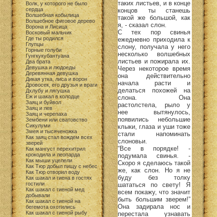
таких листьев, и в конце
Волк, у которого не было
сердца
концов ты станешь
Волшебная кобылица
такой же большой, как
Волшебное фиговое дерево
я, - сказал слон.
Ворона и Лисица
С тех пор свинья
Восковый мальчик
Где ты родился
ежедневно приходила к
Глупцы
слону, получала у него
Горные голуби
несколько волшебных
Гунгкукубантуана
листьев и пожирала их.
Два брата
Девушка и людоеды
Через некоторое время
Деревянная девушка
она действительно
Дикая утка, лиса и ворон
начала расти и
Дровосек, его друзья и враги
делаться похожей на
Дхлубу и лягушка
Еж и шакал в колодце
слона. Она
Заяц и буйвол
растолстела, рыло у
Заяц и лев
нее вытянулось,
Заяц и черепаха
появились небольшие
Зембени или сватовство
Сикулуми
клыки, глаза и уши тоже
Змея и тысяченожка
стали напоминать
Как заяц стал вождем всех
слоновьи.
зверей
“Все в порядке! -
Как мангуст перехитрил
крокодила и леопарда
подумала свинья. -
Как мыши уцелели
Скоро я сделаюсь такой
Как Тюр добыл пищу с небес
же, как слон. Но я не
Как Тюр отворил воду
буду без толку
Как шакал и гиена в гостях
гостили
шататься по свету! Я
Как шакал с гиеной мед
всем покажу, что значит
добывали
быть большим зверем!”
Как шакал с гиеной на
Она задирала нос и
бегемота охотились
Как шакал с гиеной рыбу
перестала узнавать