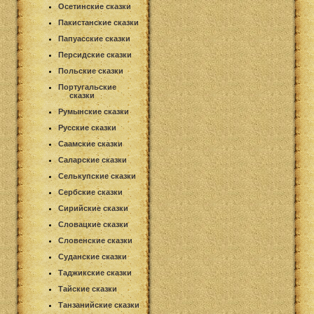
Осетинские сказки
Пакистанские сказки
Папуасские сказки
Персидские сказки
Польские сказки
Португальские
сказки
Румынские сказки
Русские сказки
Саамские сказки
Саларские сказки
Селькупские сказки
Сербские сказки
Сирийские сказки
Словацкие сказки
Словенские сказки
Суданские сказки
Таджикские сказки
Тайские сказки
Танзанийские сказки