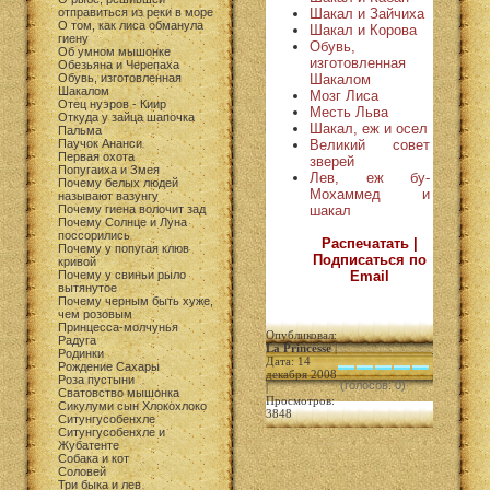
Шакал и Зайчиха
отправиться из реки в море
О том, как лиса обманула
Шакал и Корова
гиену
Обувь,
Об умном мышонке
изготовленная
Обезьяна и Черепаха
Шакалом
Обувь, изготовленная
Шакалом
Мозг Лиса
Отец нуэров - Киир
Месть Льва
Откуда у зайца шапочка
Шакал, еж и осел
Пальма
Великий совет
Паучок Ананси
Первая охота
зверей
Попугаиха и Змея
Лев, еж бу-
Почему белых людей
Мохаммед и
называют вазунгу
шакал
Почему гиена волочит зад
Почему Солнце и Луна
поссорились
Распечатать |
Почему у попугая клюв
Подписаться по
кривой
Email
Почему у свиньи рыло
вытянутое
Почему черным быть хуже,
чем розовым
Принцесса-молчунья
Опубликовал:
Радуга
La Princesse
|
Родинки
Дата: 14
Рождение Сахары
декабря 2008
Роза пустыни
(голосов: 0)
|
Сватовство мышонка
Просмотров:
Сикулуми сын Хлокохлоко
3848
Ситунгусобенхле
Ситунгусобенхле и
Жубатенте
Собака и кот
Соловей
Три быка и лев