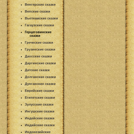
Венгерские сказки
Вепские сказки
Вьетнамские сказки
Гагаузские сказки
Герцеговинские
сказки
Греческие сказки
Грузинские сказки
Даосские сказки
Даргинские сказки
Датские сказки
Долганские сказки
Дунганские сказки
Еврейские сказки
Египетские сказки
Зулусские сказки
Ингушские сказки
Индейские сказки
Индийские сказки
Индонезийские