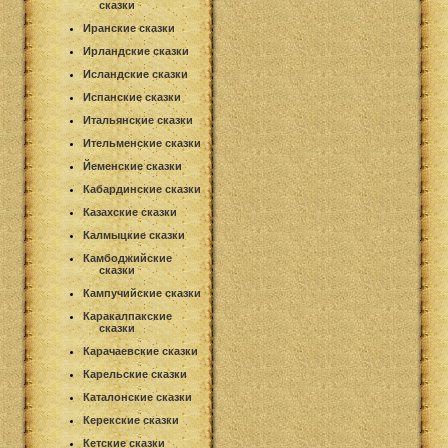
сказки
Иранские сказки
Ирландские сказки
Исландские сказки
Испанские сказки
Итальянские сказки
Ительменские сказки
Йеменские сказки
Кабардинские сказки
Казахские сказки
Калмыцкие сказки
Камбоджийские
сказки
Кампучийские сказки
Каракалпакские
сказки
Карачаевские сказки
Карельские сказки
Каталонские сказки
Керекские сказки
Кетские сказки