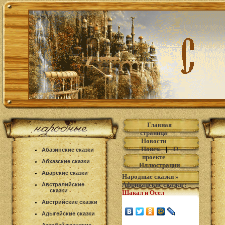
Главная
страница
|
Новости
|
Поиск
|
О
Абазинские сказки
проекте
|
Абхазские сказки
Иллюстрации
Аварские сказки
Народные сказки
»
Африканские сказки
:
Австралийские
сказки
Шакал и Осел
Австрийские сказки
Адыгейские сказки