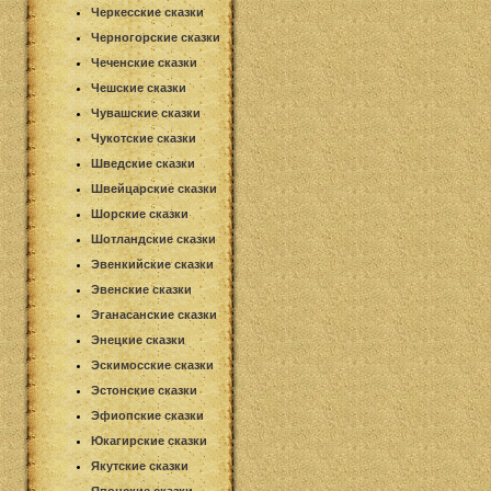
Черкесские сказки
Черногорские сказки
Чеченские сказки
Чешские сказки
Чувашские сказки
Чукотские сказки
Шведские сказки
Швейцарские сказки
Шорские сказки
Шотландские сказки
Эвенкийские сказки
Эвенские сказки
Эганасанские сказки
Энецкие сказки
Эскимосские сказки
Эстонские сказки
Эфиопские сказки
Юкагирские сказки
Якутские сказки