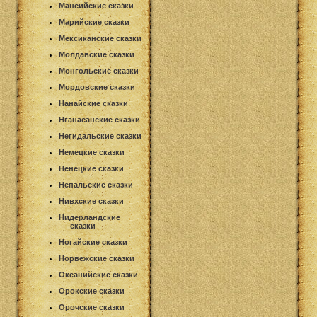
Мансийские сказки
Марийские сказки
Мексиканские сказки
Молдавские сказки
Монгольские сказки
Мордовские сказки
Нанайские сказки
Нганасанские сказки
Негидальские сказки
Немецкие сказки
Ненецкие сказки
Непальские сказки
Нивхские сказки
Нидерландские
сказки
Ногайские сказки
Норвежские сказки
Океанийские сказки
Орокские сказки
Орочские сказки