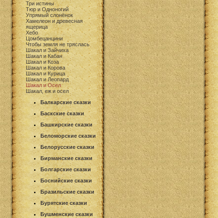
Три истины
Тюр и Одноногий
Упрямый слонёнок
Хамелеон и древесная
ящерица
Хебо
Цомбецанцини
Чтобы земля не тряслась
Шакал и Зайчиха
Шакал и Кабан
Шакал и Коза
Шакал и Корова
Шакал и Курица
Шакал и Леопард
Шакал и Осел
Шакал, еж и осел
Балкарские сказки
Баскские сказки
Башкирские сказки
Беломорские сказки
Белорусские сказки
Бирманские сказки
Болгарские сказки
Боснийские сказки
Бразильские сказки
Бурятские сказки
Бушменские сказки