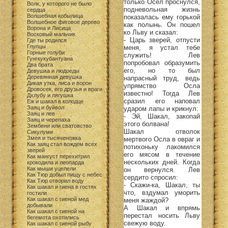
только Осел проснулся,
Волк, у которого не было
подневольная жизнь
сердца
Волшебная кобылица
показалась ему горькой
Волшебное фиговое дерево
как полынь. Он пошел
Ворона и Лисица
ко Льву и сказал:
Восковый мальчик
- Царь зверей, отпусти
Где ты родился
Глупцы
меня, я устал тебе
Горные голуби
служить! Лев
Гунгкукубантуана
попробовал образумить
Два брата
его, но то был
Девушка и людоеды
Деревянная девушка
напрасный труд, ведь
Дикая утка, лиса и ворон
упрямство Осла
Дровосек, его друзья и враги
известно! Тогда Лев
Дхлубу и лягушка
сразил его наповал
Еж и шакал в колодце
Заяц и буйвол
ударом лапы и крикнул:
Заяц и лев
- Эй, Шакал, закопай
Заяц и черепаха
этого болвана!
Зембени или сватовство
Шакал отволок
Сикулуми
Змея и тысяченожка
мертвого Осла в овраг и
Как заяц стал вождем всех
потихоньку лакомился
зверей
его мясом в течение
Как мангуст перехитрил
нескольких дней. Когда
крокодила и леопарда
Как мыши уцелели
он вернулся. Лев
Как Тюр добыл пищу с небес
сердито спросил:
Как Тюр отворил воду
- Скажи-ка, Шакал, ты
Как шакал и гиена в гостях
что, вздумал уморить
гостили
Как шакал с гиеной мед
меня жаждой?
добывали
А Шакал и впрямь
Как шакал с гиеной на
перестал носить Льву
бегемота охотились
свежую воду.
Как шакал с гиеной рыбу