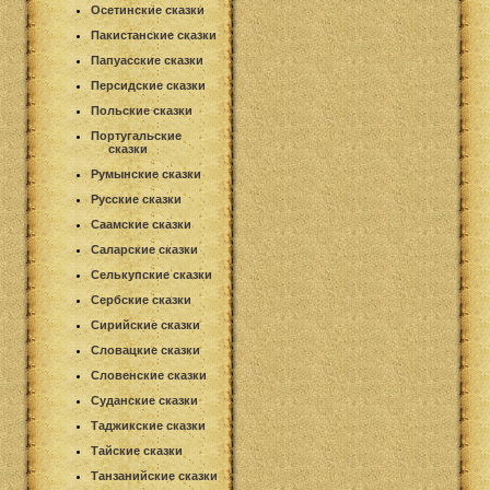
Осетинские сказки
Пакистанские сказки
Папуасские сказки
Персидские сказки
Польские сказки
Португальские
сказки
Румынские сказки
Русские сказки
Саамские сказки
Саларские сказки
Селькупские сказки
Сербские сказки
Сирийские сказки
Словацкие сказки
Словенские сказки
Суданские сказки
Таджикские сказки
Тайские сказки
Танзанийские сказки