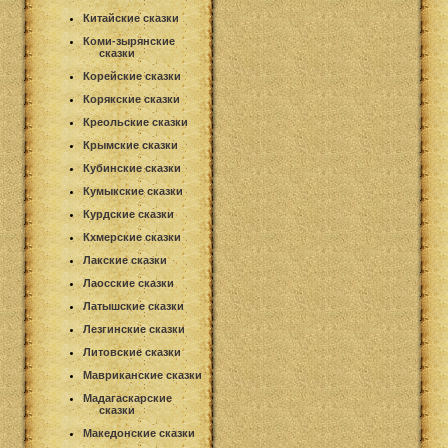
Китайские сказки
Коми-зырянские
сказки
Корейские сказки
Корякские сказки
Креольские сказки
Крымские сказки
Кубинские сказки
Кумыкские сказки
Курдские сказки
Кхмерские сказки
Лакские сказки
Лаосские сказки
Латышские сказки
Лезгинские сказки
Литовские сказки
Мавриканские сказки
Мадагаскарские
сказки
Македонские сказки