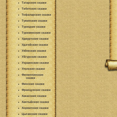
Татарские сказки
Тибетские сказки
Тофаларские сказки
Тувинские сказки
Турецкие сказки
Туркменские сказки
Удмуртские сказки
Удэгейские сказки
Узбекские сказки
Уйгурские сказки
Украинские сказки
Ульчские сказки
Филиппинские
сказки
Финские сказки
Французские сказки
Хакасские сказки
Хантыйские сказки
Хорватские сказки
Цыганские сказки