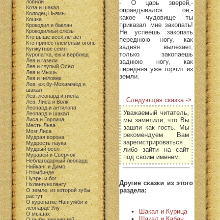
ловили
- О царь зверей,-
Коза и шакал
оправдывался он,-
Колодец Ньямы
какое чудовище ты
Кошка
приказал мне закопать!
Крокодил и баклан
Крокодилиьи слезы
Не успеешь закопать
Кто выше всех летает
переднюю ногу, как
Кто принес племенам огонь
задняя вылезает,
Кунжутное семя
только закопаешь
Куропатка, еж и верблюд
Лев и газели
заднюю ногу, как
Лев и глупый Осел
передняя уже торчит из
Лев и Мышь
земли.
Лев и человек
Лев, еж бу-Мохаммед и
шакал
Лев, леопард и гиена
Следующая сказка ->
Лев, Лиса и Волк
Леопард и антилопа
Уважаемый читатель,
Леопард и шакал
мы заметили, что Вы
Лиса и Горлица
Месть Льва
зашли как гость. Мы
Мозг Лиса
рекомендуем Вам
Мудрая ворона
зарегистрироваться
Мудрость паука
либо зайти на сайт
Мудрый осел
Муравей и Сверчок
под своим именем.
Неблагодарный леопард
Нийканг и Димо
Нтомбинде
Нуэры и бог
Другие сказки из этого
Нхлангунхлангу
раздела:
О земле, из которой зубы
растут
О куропатке Нангумби и
леопарде Улу
Шакал и Курица
О мышах
Шакал и Кабан
О рыбе, решившей