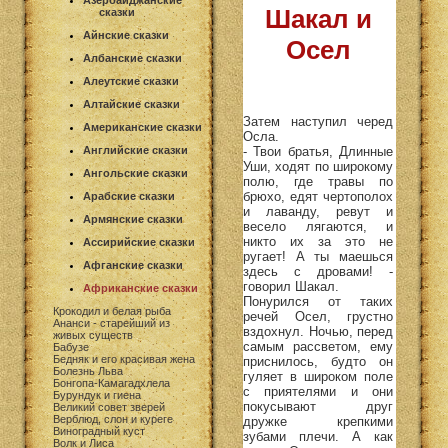
Азербайджанские
Шакал и
сказки
Айнские сказки
Осел
Албанские сказки
Алеутские сказки
Алтайские сказки
Затем наступил черед
Американские сказки
Осла.
- Твои братья, Длинные
Английские сказки
Уши, ходят по широкому
Ангольские сказки
полю, где травы по
брюхо, едят чертополох
Арабские сказки
и лаванду, ревут и
Армянские сказки
весело лягаются, и
никто их за это не
Ассирийские сказки
ругает! А ты маешься
Афганские сказки
здесь с дровами! -
говорил Шакал.
Африканские сказки
Понурился от таких
Крокодил и белая рыба
речей Осел, грустно
Ананси - старейший из
вздохнул. Ночью, перед
живых существ
самым рассветом, ему
Бабузе
Бедняк и его красивая жена
приснилось, будто он
Болезнь Льва
гуляет в широком поле
Бонгопа-Камагадхлела
с приятелями и они
Бурундук и гиена
покусывают друг
Великий совет зверей
Верблюд, слон и куреге
дружке крепкими
Виноградный куст
зубами плечи. А как
Волк и Лиса