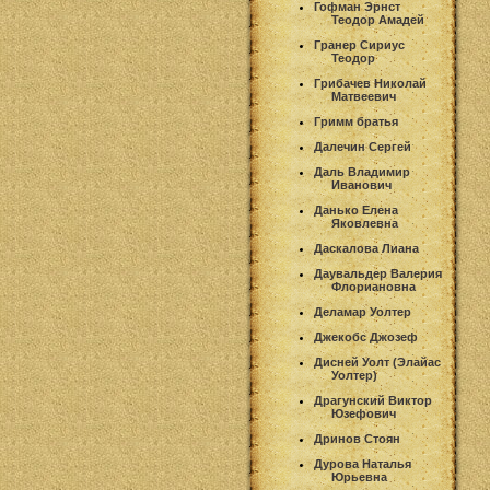
Гофман Эрнст
Теодор Амадей
Гранер Сириус
Теодор
Грибачев Николай
Матвеевич
Гримм братья
Далечин Сергей
Даль Владимир
Иванович
Данько Елена
Яковлевна
Даскалова Лиана
Даувальдер Валерия
Флориановна
Деламар Уолтер
Джекобс Джозеф
Дисней Уолт (Элайас
Уолтер)
Драгунский Виктор
Юзефович
Дринов Стоян
Дурова Наталья
Юрьевна