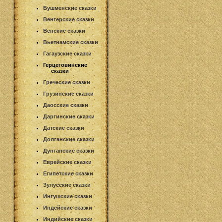
Бушменские сказки
Венгерские сказки
Вепские сказки
Вьетнамские сказки
Гагаузские сказки
Герцеговинские
сказки
Греческие сказки
Грузинские сказки
Даосские сказки
Даргинские сказки
Датские сказки
Долганские сказки
Дунганские сказки
Еврейские сказки
Египетские сказки
Зулусские сказки
Ингушские сказки
Индейские сказки
Индийские сказки