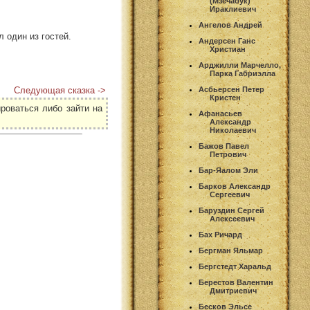
(Мзечабук)
Ираклиевич
Ангелов Андрей
 один из гостей.
Андерсен Ганс
Христиан
Арджилли Марчелло,
Парка Габриэлла
Следующая сказка ->
Асбьерсен Петер
Кристен
роваться либо зайти на
Афанасьев
Александр
Николаевич
Бажов Павел
Петрович
Бар-Яалом Эли
Барков Александр
Сергеевич
Баруздин Сергей
Алексеевич
Бах Ричард
Бергман Яльмар
Бергстедт Харальд
Берестов Валентин
Дмитриевич
Бесков Эльсе