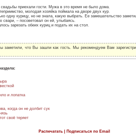
свадьбы приехали гости. Мужа в это время не было дома.
теприимство, молодая хозяйка поймала на дворе двух кур.
ько одну курицу, но не знала, какую выбрать. Ее замешательство заметил
ю свари, – посоветовал он ей, улыбаясь.
ось зарезать обеих куриц и подать их на стол.
ы заметили, что Вы зашли как гость. Мы рекомендуем Вам зарегистри
.
раздела:
сыра
весткой
ило и лопатка
ва, когда он не долбит сук
нязь
тот своё теряет
Распечатать | Подписаться по Email