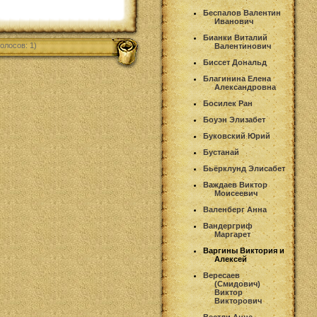
Беспалов Валентин
Иванович
Бианки Виталий
олосов: 1)
Валентинович
Биссет Дональд
Благинина Елена
Александровна
Босилек Ран
Боуэн Элизабет
Буковский Юрий
Бустанай
Бьёрклунд Элисабет
Важдаев Виктор
Моисеевич
Валенберг Анна
Вандергриф
Маргарет
Варгины Виктория и
Алексей
Вересаев
(Смидович)
Виктор
Викторович