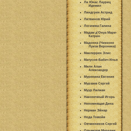
Ли Юнас Лауриц
Идемил
Линдгрен Астрид
Литвинов Юрий
Логачева Галина
Мадам д'Онуа Мари-
Катрин
Мадонна (Чикконе
Луиза Вероника)
Маклеррен Элис
Матусов-Бабич Илья
Милн Алан
Александер
Муренина Евгения
Мурзаев Сергей
Муур Лилиан
Наконечный Игорь
Непомнящая Дина
Нерман Эйнар
Нода Томойи
Овчинников Сергей
Ольмезов Мурадин