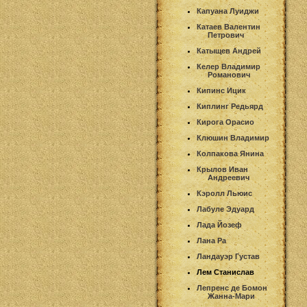
Капуана Луиджи
Катаев Валентин
Петрович
Катыщев Андрей
Келер Владимир
Романович
Кипинс Ицик
Киплинг Редьярд
Кирога Орасио
Клюшин Владимир
Колпакова Янина
Крылов Иван
Андреевич
Кэролл Льюис
Лабуле Эдуард
Лада Йозеф
Лана Ра
Ландауэр Густав
Лем Станислав
Лепренс де Бомон
Жанна-Мари