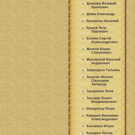
Дымшиц Валерий
Аронович
Дюма Александр
Ерошенко Василий
Ершов Петр
Павлович
Есенин Сергей
Александрович
Житков Борис
Степанович
Жуковский Василий
Андреевич
Забродина Тальяна
Зальтен Феликс
(Зальцман
Зигмунд)
Захариева Лила
Заходер Борис
Владимирович
Испиреску Петре
Каверин Вениамин
Александрович
Кальвино Итало
Камерон Полли