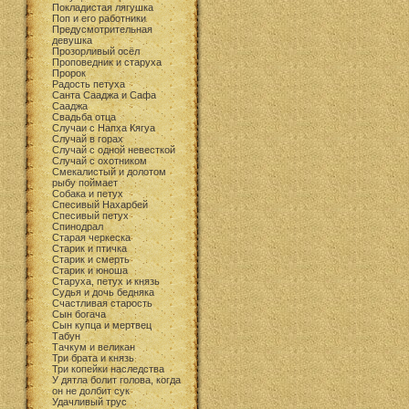
Покладистая лягушка
Поп и его работники
Предусмотрительная
девушка
Прозорливый осёл
Проповедник и старуха
Пророк
Радость петуха
Санта Сааджа и Сафа
Сааджа
Свадьба отца
Случаи с Напха Кягуа
Случай в горах
Случай с одной невесткой
Случай с охотником
Смекалистый и долотом
рыбу поймает
Собака и петух
Спесивый Нахарбей
Спесивый петух
Спинодрал
Старая черкеска
Старик и птичка
Старик и смерть
Старик и юноша
Старуха, петух и князь
Судья и дочь бедняка
Счастливая старость
Сын богача
Сын купца и мертвец
Табун
Тачкум и великан
Три брата и князь
Три копейки наследства
У дятла болит голова, когда
он не долбит сук
Удачливый трус