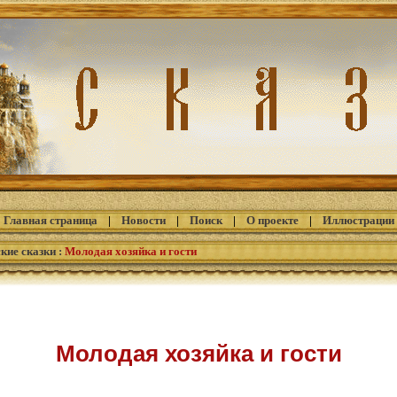
Главная страница
|
Новости
|
Поиск
|
О проекте
|
Иллюстрации
кие сказки
:
Молодая хозяйка и гости
Молодая хозяйка и гости