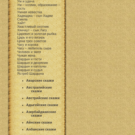
Ум и удача
Ум – хозяин, образование –
гость
Умная невестка
Хаджаджа – сын Хаджи
Смела
Хайт!
Хвастливый охотник
Хянчкут – сын Лагу
Царевич и золотая рыбка
Царь и его визирь
Цена трех советов
Чагу и корова
Чагу – любитель сыра
Человек и змея
Чужая жена
Шардын и гости
Шардын и дворянин
Шардын и каплуны
Шардын и судья
Ястреб Шардына
Аварские сказки
Австралийские
сказки
Австрийские сказки
Адыгейские сказки
Азербайджанские
сказки
Айнские сказки
Албанские сказки