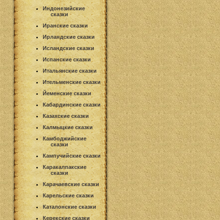
Индонезийские
сказки
Иранские сказки
Ирландские сказки
Исландские сказки
Испанские сказки
Итальянские сказки
Ительменские сказки
Йеменские сказки
Кабардинские сказки
Казахские сказки
Калмыцкие сказки
Камбоджийские
сказки
Кампучийские сказки
Каракалпакские
сказки
Карачаевские сказки
Карельские сказки
Каталонские сказки
Керекские сказки