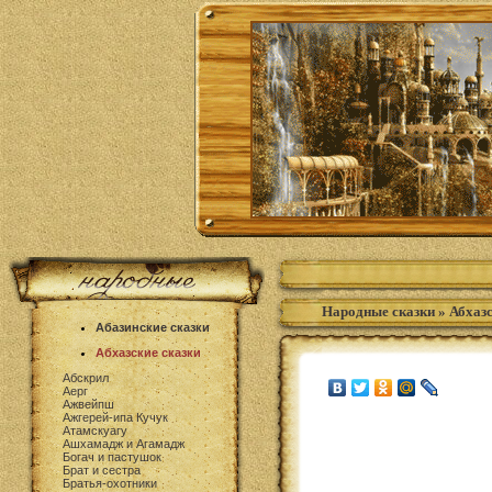
Народные сказки
»
Абхазс
Абазинские сказки
Абхазские сказки
Абскрил
Аерг
Ажвейпш
Ажгерей-ипа Кучук
Атамскуагу
Ашхамадж и Агамадж
Богач и пастушок
Брат и сестра
Братья-охотники