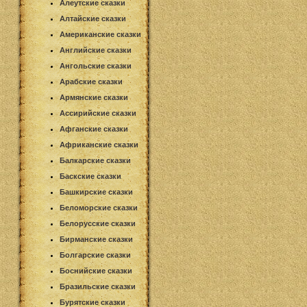
Алеутские сказки
Алтайские сказки
Американские сказки
Английские сказки
Ангольские сказки
Арабские сказки
Армянские сказки
Ассирийские сказки
Афганские сказки
Африканские сказки
Балкарские сказки
Баскские сказки
Башкирские сказки
Беломорские сказки
Белорусские сказки
Бирманские сказки
Болгарские сказки
Боснийские сказки
Бразильские сказки
Бурятские сказки