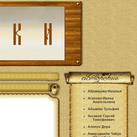
Абрамцева Наталья
Агапова Ирина
Анатольевна
Айшаева Зульфия
Аксаков Сергей
Тимофеевич
Алонсо Дора
Амирэджиби Чабуа