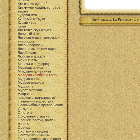
ослица
Кто из них лучше?
Кто чужое крадёт, тот своё
теряет
Кудапш-пха
Куриный желудок
Опубликовал:
La Princesse
| Дат
Куцый хвост
Кыпа
Ласточка, жук и змея
Ленивый бык
Летучая мышь, колючка и
зимородок
Лиса и воробей
Лиса на смертном одре
Лисий нрав
Любовь и дружба
Мач и князь
Мачеха и падчерица
Медведь и лиса
Младшая дочь князя
Молодая хозяйка и гости
Мудрая сноха
Мудрое правило
Мудрость
Мурат Маршан
Напрасная
предусмотрительность
Начальник и арестант
Необычайные превращения
О глупце
О потопе
Обидчивая старуха
Орешек, пестик, шило и
лопатка
Осечка
Охотник и скворец
Пеструшка и мышь
Петух, свинья, коза и осел