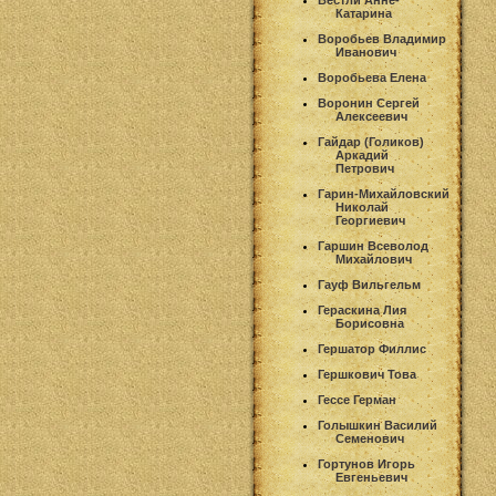
Вестли Анне-
Катарина
Воробьев Владимир
Иванович
Воробьева Елена
Воронин Сергей
Алексеевич
Гайдар (Голиков)
Аркадий
Петрович
Гарин-Михайловский
Николай
Георгиевич
Гаршин Всеволод
Михайлович
Гауф Вильгельм
Гераскина Лия
Борисовна
Гершатор Филлис
Гершкович Това
Гессе Герман
Голышкин Василий
Семенович
Гортунов Игорь
Евгеньевич