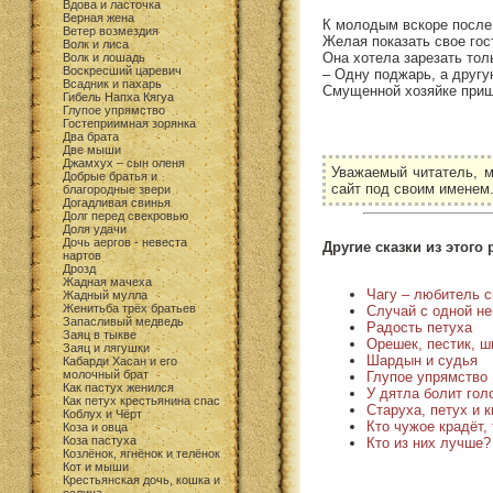
Вдова и ласточка
Верная жена
К молодым вскоре после 
Ветер возмездия
Желая показать свое гос
Волк и лиса
Она хотела зарезать тол
Волк и лошадь
Воскресший царевич
– Одну поджарь, а другу
Всадник и пахарь
Смущенной хозяйке пришл
Гибель Напха Кягуа
Глупое упрямство
Гостеприимная зорянка
Два брата
Две мыши
Джамхух – сын оленя
Уважаемый читатель, м
Добрые братья и
сайт под своим именем
благородные звери
Догадливая свинья
Долг перед свекровью
Доля удачи
Дочь аергов - невеста
Другие сказки из этого 
нартов
Дрозд
Жадная мачеха
Чагу – любитель 
Жадный мулла
Женитьба трёх братьев
Случай с одной не
Запасливый медведь
Радость петуха
Заяц в тыкве
Орешек, пестик, ш
Заяц и лягушки
Шардын и судья
Кабарди Хасан и его
молочный брат
Глупое упрямство
Как пастух женился
У дятла болит голо
Как петух крестьянина спас
Старуха, петух и к
Коблух и Чёрт
Кто чужое крадёт, 
Коза и овца
Коза пастуха
Кто из них лучше?
Козлёнок, ягнёнок и телёнок
Кот и мыши
Крестьянская дочь, кошка и