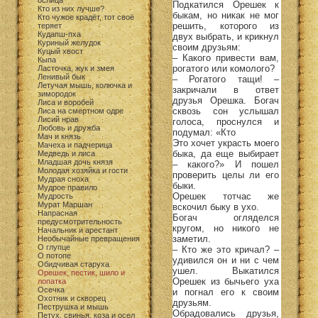
ослица
Подкатился Орешек к
Кто из них лучше?
быкам, но никак не мог
Кто чужое крадёт, тот своё
решить, которого из
теряет
Кудапш-пха
двух выбрать, и крикнул
Куриный желудок
своим друзьям:
Куцый хвост
– Какого привести вам,
Кыпа
рогатого или комолого?
Ласточка, жук и змея
Ленивый бык
– Рогатого тащи! –
Летучая мышь, колючка и
закричали в ответ
зимородок
друзья Орешка. Богач
Лиса и воробей
сквозь сон услышал
Лиса на смертном одре
Лисий нрав
голоса, проснулся и
Любовь и дружба
подумал: «Кто
Мач и князь
Это хочет украсть моего
Мачеха и падчерица
быка, да еще выбирает
Медведь и лиса
Младшая дочь князя
– какого?» И пошел
Молодая хозяйка и гости
проверить целы ли его
Мудрая сноха
быки.
Мудрое правило
Орешек тотчас же
Мудрость
Мурат Маршан
вскочил быку в ухо.
Напрасная
Богач огляделся
предусмотрительность
кругом, но никого не
Начальник и арестант
заметил.
Необычайные превращения
О глупце
– Кто же это кричал? –
О потопе
удивился он и ни с чем
Обидчивая старуха
ушел. Выкатился
Орешек, пестик, шило и
Орешек из бычьего уха
лопатка
Осечка
и погнал его к своим
Охотник и скворец
друзьям.
Пеструшка и мышь
Обрадовались друзья,
Петух, свинья, коза и осел