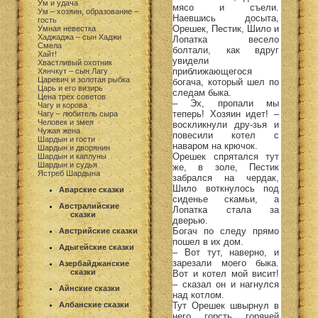
Ум и удача
мясо и съели.
Ум – хозяин, образование –
Наевшись досыта,
гость
Орешек, Пестик, Шило и
Умная невестка
Хаджаджа – сын Хаджи
Лопатка весело
Смела
болтали, как вдруг
Хайт!
увидели
Хвастливый охотник
приближающегося
Хянчкут – сын Лагу
Царевич и золотая рыбка
богача, который шел по
Царь и его визирь
следам быка.
Цена трех советов
– Эх, пропали мы
Чагу и корова
теперь! Хозяин идет! –
Чагу – любитель сыра
Человек и змея
воскликнули дру-зья и
Чужая жена
повесили котел с
Шардын и гости
наваром на крючок.
Шардын и дворянин
Орешек спрятался тут
Шардын и каплуны
Шардын и судья
же, в золе, Пестик
Ястреб Шардына
забрался на чердак,
Шило воткнулось под
Аварские сказки
сиденье скамьи, а
Австралийские
Лопатка стала за
сказки
дверью.
Богач по следу прямо
Австрийские сказки
пошел в их дом.
Адыгейские сказки
– Вот тут, наверно, и
зарезали моего быка.
Азербайджанские
сказки
Вот и котел мой висит!
– сказал он и нагнулся
Айнские сказки
над котлом.
Тут Орешек швырнул в
Албанские сказки
него горсть горячей