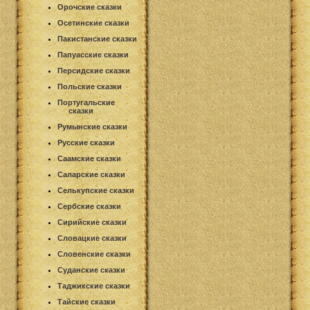
Орочские сказки
Осетинские сказки
Пакистанские сказки
Папуасские сказки
Персидские сказки
Польские сказки
Португальские
сказки
Румынские сказки
Русские сказки
Саамские сказки
Саларские сказки
Селькупские сказки
Сербские сказки
Сирийские сказки
Словацкие сказки
Словенские сказки
Суданские сказки
Таджикские сказки
Тайские сказки