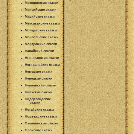
Македонские сказки
Мансийские сказки
Марийские сказки
Мексиканские сказки
Молдавские сказки
Монгольские сказки
Мордовские сказки
Нанайские сказки
Нганасанские сказки
Негидальские сказки
Немецкие сказки
Ненецкие сказки
Непальские сказки
Нивхские сказки
Нидерландские
сказки
Ногайские сказки
Норвежские сказки
Океанийские сказки
Орокские сказки