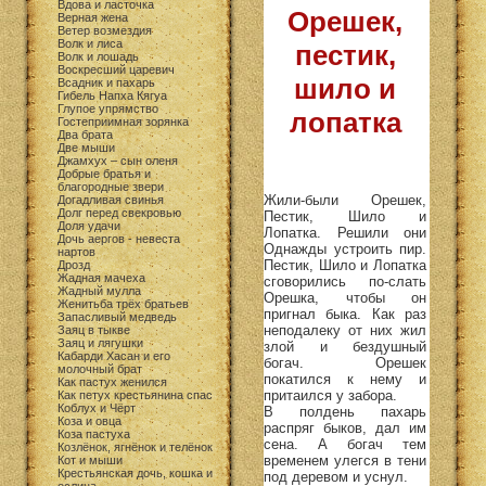
Вдова и ласточка
Орешек,
Верная жена
Ветер возмездия
Волк и лиса
пестик,
Волк и лошадь
Воскресший царевич
шило и
Всадник и пахарь
Гибель Напха Кягуа
Глупое упрямство
лопатка
Гостеприимная зорянка
Два брата
Две мыши
Джамхух – сын оленя
Добрые братья и
благородные звери
Жили-были Орешек,
Догадливая свинья
Долг перед свекровью
Пестик, Шило и
Доля удачи
Лопатка. Решили они
Дочь аергов - невеста
Однажды устроить пир.
нартов
Пестик, Шило и Лопатка
Дрозд
Жадная мачеха
сговорились по-слать
Жадный мулла
Орешка, чтобы он
Женитьба трёх братьев
пригнал быка. Как раз
Запасливый медведь
неподалеку от них жил
Заяц в тыкве
Заяц и лягушки
злой и бездушный
Кабарди Хасан и его
богач. Орешек
молочный брат
покатился к нему и
Как пастух женился
притаился у забора.
Как петух крестьянина спас
Коблух и Чёрт
В полдень пахарь
Коза и овца
распряг быков, дал им
Коза пастуха
сена. А богач тем
Козлёнок, ягнёнок и телёнок
временем улегся в тени
Кот и мыши
Крестьянская дочь, кошка и
под деревом и уснул.