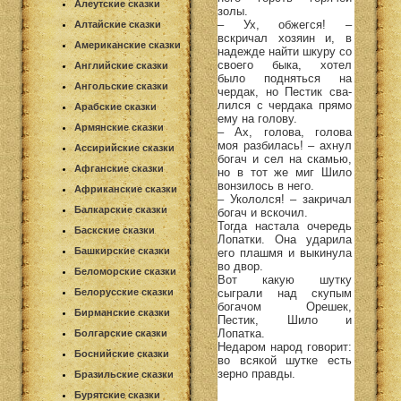
Алеутские сказки
золы.
– Ух, обжегся! –
Алтайские сказки
вскричал хозяин и, в
Американские сказки
надежде найти шкуру со
своего быка, хотел
Английские сказки
было подняться на
Ангольские сказки
чердак, но Пестик сва-
лился с чердака прямо
Арабские сказки
ему на голову.
Армянские сказки
– Ах, голова, голова
моя разбилась! – ахнул
Ассирийские сказки
богач и сел на скамью,
Афганские сказки
но в тот же миг Шило
вонзилось в него.
Африканские сказки
– Укололся! – закричал
Балкарские сказки
богач и вскочил.
Тогда настала очередь
Баскские сказки
Лопатки. Она ударила
Башкирские сказки
его плашмя и выкинула
во двор.
Беломорские сказки
Вот какую шутку
сыграли над скупым
Белорусские сказки
богачом Орешек,
Бирманские сказки
Пестик, Шило и
Лопатка.
Болгарские сказки
Недаром народ говорит:
Боснийские сказки
во всякой шутке есть
зерно правды.
Бразильские сказки
Бурятские сказки