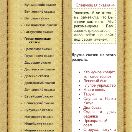
Следующая сказка ->
Бушменские сказки
Венгерские сказки
Уважаемый читатель,
мы заметили, что Вы
Вепские сказки
зашли как гость. Мы
Вьетнамские сказки
рекомендуем Вам
зарегистрироваться
Гагаузские сказки
либо зайти на сайт
Герцеговинские
под своим именем.
сказки
Греческие сказки
Другие сказки из этого
Грузинские сказки
раздела:
Даосские сказки
Даргинские сказки
Кто чужое крадёт,
тот своё теряет
Датские сказки
Ленивый бык
Долганские сказки
Глупое упрямство
Мач и князь
Дунганские сказки
Табун
Еврейские сказки
Случаи с Напха
Кягуа
Египетские сказки
Два брата
Зулусские сказки
Судья и дочь
бедняка
Ингушские сказки
Прозорливый
Индейские сказки
осёл
Старуха, петух и
Индийские сказки