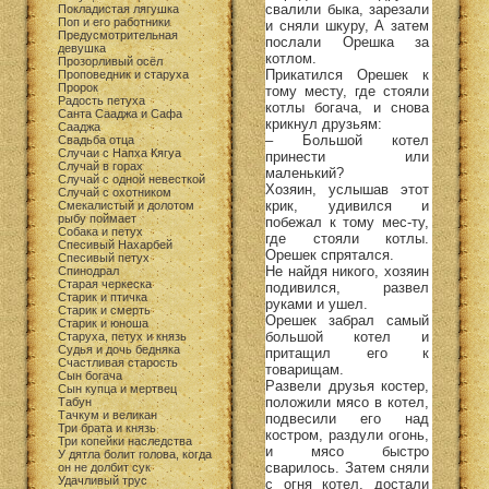
свалили быка, зарезали
Покладистая лягушка
Поп и его работники
и сняли шкуру, А затем
Предусмотрительная
послали Орешка за
девушка
котлом.
Прозорливый осёл
Прикатился Орешек к
Проповедник и старуха
Пророк
тому месту, где стояли
Радость петуха
котлы богача, и снова
Санта Сааджа и Сафа
крикнул друзьям:
Сааджа
– Большой котел
Свадьба отца
Случаи с Напха Кягуа
принести или
Случай в горах
маленький?
Случай с одной невесткой
Хозяин, услышав этот
Случай с охотником
крик, удивился и
Смекалистый и долотом
рыбу поймает
побежал к тому мес-ту,
Собака и петух
где стояли котлы.
Спесивый Нахарбей
Орешек спрятался.
Спесивый петух
Не найдя никого, хозяин
Спинодрал
Старая черкеска
подивился, развел
Старик и птичка
руками и ушел.
Старик и смерть
Орешек забрал самый
Старик и юноша
большой котел и
Старуха, петух и князь
Судья и дочь бедняка
притащил его к
Счастливая старость
товарищам.
Сын богача
Развели друзья костер,
Сын купца и мертвец
положили мясо в котел,
Табун
Тачкум и великан
подвесили его над
Три брата и князь
костром, раздули огонь,
Три копейки наследства
и мясо быстро
У дятла болит голова, когда
сварилось. Затем сняли
он не долбит сук
Удачливый трус
с огня котел, достали