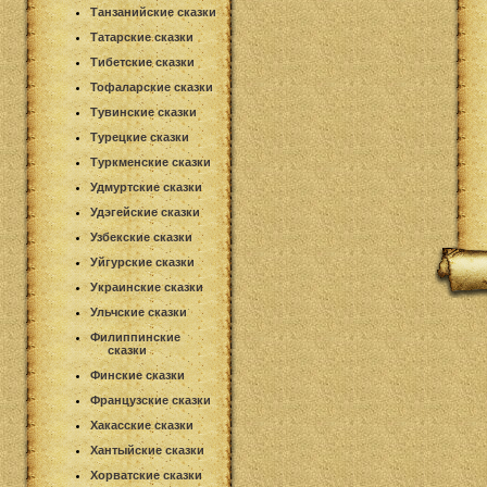
Танзанийские сказки
Татарские сказки
Тибетские сказки
Тофаларские сказки
Тувинские сказки
Турецкие сказки
Туркменские сказки
Удмуртские сказки
Удэгейские сказки
Узбекские сказки
Уйгурские сказки
Украинские сказки
Ульчские сказки
Филиппинские
сказки
Финские сказки
Французские сказки
Хакасские сказки
Хантыйские сказки
Хорватские сказки