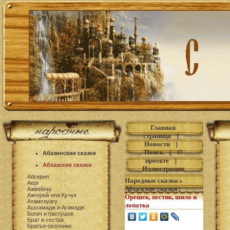
Главная
страница
|
Новости
|
Поиск
|
О
Абазинские сказки
проекте
|
Абхазские сказки
Иллюстрации
Абскрил
Народные сказки
»
Аерг
Абхазские сказки
:
Ажвейпш
Ажгерей-ипа Кучук
Орешек, пестик, шило и
Атамскуагу
лопатка
Ашхамадж и Агамадж
Богач и пастушок
Брат и сестра
Братья-охотники