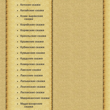
Кетские сказки
Китайские сказки
Коми-зырянские
сказки
Корейские сказки
Корякские сказки
Креольские сказки
Крымские сказки
Кубинские сказки
Кумыкские сказки
Курдские сказки
Кхмерские сказки
Лакские сказки
Лаосские сказки
Латышские сказки
Лезгинские сказки
Литовские сказки
Мавриканские сказки
Мадагаскарские
сказки