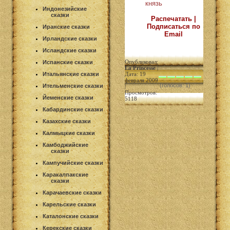
князь
Индонезийские
сказки
Распечатать |
Подписаться по
Иранские сказки
Email
Ирландские сказки
Исландские сказки
Опубликовал:
Испанские сказки
La Princesse
|
Итальянские сказки
Дата: 19
февраля 2009
(голосов: 1)
Ительменские сказки
|
Просмотров:
Йеменские сказки
5118
Кабардинские сказки
Казахские сказки
Калмыцкие сказки
Камбоджийские
сказки
Кампучийские сказки
Каракалпакские
сказки
Карачаевские сказки
Карельские сказки
Каталонские сказки
Керекские сказки