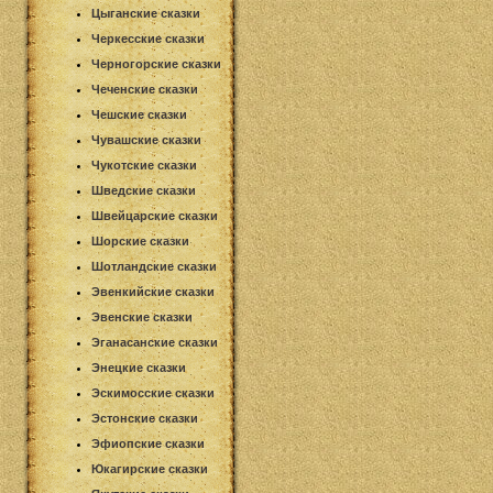
Цыганские сказки
Черкесские сказки
Черногорские сказки
Чеченские сказки
Чешские сказки
Чувашские сказки
Чукотские сказки
Шведские сказки
Швейцарские сказки
Шорские сказки
Шотландские сказки
Эвенкийские сказки
Эвенские сказки
Эганасанские сказки
Энецкие сказки
Эскимосские сказки
Эстонские сказки
Эфиопские сказки
Юкагирские сказки