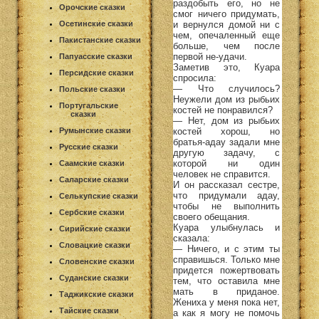
раздобыть его, но не
Орочские сказки
смог ничего придумать,
и вернулся домой ни с
Осетинские сказки
чем, опечаленный еще
Пакистанские сказки
больше, чем после
первой не-удачи.
Папуасские сказки
Заметив это, Куара
Персидские сказки
спросила:
— Что случилось?
Польские сказки
Неужели дом из рыбьих
Португальские
костей не понравился?
сказки
— Нет, дом из рыбьих
костей хорош, но
Румынские сказки
братья-адау задали мне
Русские сказки
другую задачу, с
которой ни один
Саамские сказки
человек не справится.
Саларские сказки
И он рассказал сестре,
что придумали адау,
Селькупские сказки
чтобы не выполнить
Сербские сказки
своего обещания.
Куара улыбнулась и
Сирийские сказки
сказала:
Словацкие сказки
— Ничего, и с этим ты
справишься. Только мне
Словенские сказки
придется пожертвовать
Суданские сказки
тем, что оставила мне
мать в приданое.
Таджикские сказки
Жениха у меня пока нет,
Тайские сказки
а как я могу не помочь