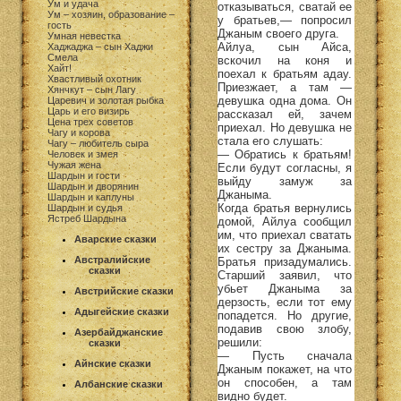
Ум и удача
отказываться, сватай ее
Ум – хозяин, образование –
у братьев,— попросил
гость
Джаным своего друга.
Умная невестка
Айлуа, сын Айса,
Хаджаджа – сын Хаджи
Смела
вскочил на коня и
Хайт!
поехал к братьям адау.
Хвастливый охотник
Приезжает, а там —
Хянчкут – сын Лагу
девушка одна дома. Он
Царевич и золотая рыбка
Царь и его визирь
рассказал ей, зачем
Цена трех советов
приехал. Но девушка не
Чагу и корова
стала его слушать:
Чагу – любитель сыра
— Обратись к братьям!
Человек и змея
Чужая жена
Если будут согласны, я
Шардын и гости
выйду замуж за
Шардын и дворянин
Джаныма.
Шардын и каплуны
Когда братья вернулись
Шардын и судья
Ястреб Шардына
домой, Айлуа сообщил
им, что приехал сватать
Аварские сказки
их сестру за Джаныма.
Австралийские
Братья призадумались.
сказки
Старший заявил, что
убьет Джаныма за
Австрийские сказки
дерзость, если тот ему
Адыгейские сказки
попадется. Но другие,
подавив свою злобу,
Азербайджанские
решили:
сказки
— Пусть сначала
Айнские сказки
Джаным покажет, на что
он способен, а там
Албанские сказки
видно будет.