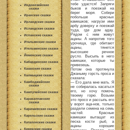
тебе удастся! Запряги
Индонезийские
быков и поезжай на
сказки
берег моря. Собери
Иранские сказки
побольше красных
камешков; нагрузи ими
Ирландские сказки
арбу доверху и поезжай
Исландские сказки
туда, где дом адау.
Рядом с ним живут
Испанские сказки
ацаны. А напротив того
Итальянские сказки
урочища, где обитают
ацаны, тянется
Ительменские сказки
высохшее речное
Йеменские сказки
русло. Высыпь в него
камешки, которые ты
Кабардинские сказки
привезешь.
Казахские сказки
Потом она протянула
Джаныму горсть проса и
Калмыцкие сказки
сказала:
— Его дала мне мать. Я
Камбоджийские
сказки
не собиралась касаться
его, но хочу помочь
Кампучийские сказки
твоему горю. Возьми
Каракалпакские
это просо и рассыпь его
сказки
у ворот аца-нов, только
раздели семена на семь
Карачаевские сказки
частей. Красные
Карельские сказки
камешки вытащат из
песка кости рыб, а
Каталонские сказки
ацаны хорошие
Керекские сказки