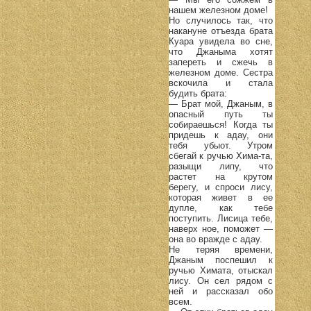
нашем железном доме!
Но случилось так, что
накануне отъезда брата
Куара увидела во сне,
что Джаныма хотят
запереть и сжечь в
железном доме. Сестра
вскочила и стала
будить брата:
— Брат мой, Джаным, в
опасный путь ты
собираешься! Когда ты
придешь к адау, они
тебя убыот. Утром
сбегай к ручью Хима-та,
разыщи липу, что
растет на крутом
берегу, и спроси лису,
которая живет в ее
дупле, как тебе
поступить. Лисица тебе,
наверх ное, поможет —
она во вражде с адау.
Не теряя времени,
Джаным поспешил к
ручью Химата, отыскал
лису. Он сел рядом с
ней и рассказал обо
всем.