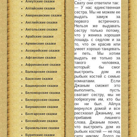
Алеутские сказки
Свату они ответили так:
— У нас единственная
Алтайские сказки
сестра. Мы не можем ее
Американские сказки
выдать замуж за
первого встречного.
Английские сказки
Нельзя же выдавать
Ангольские сказки
сестру только потому,
что у жениха хорошая
Арабские сказки
лошадь с седлом и за
Армянские сказки
то, что он красив или
умеет хорошо танцевать
Ассирийские сказки
и петь. Мы хотим
выдать ее только за
Афганские сказки
такого человека,
Африканские сказки
который: бы смог
выстроить дом из
Балкарские сказки
рыбьих костей с семью
Баскские сказки
комнатами. Если
Джаным сможет это
Башкирские сказки
выполнить, пусть
Беломорские сказки
сватает сестру, мы не
побрезгуем им, кто бы
Белорусские сказки
он ни был. Айлуа
Бирманские сказки
вернулся домой и все
рассказал Джаныму, не
Болгарские сказки
прибавив лишнего
Боснийские сказки
слова. Джаным понял,
что выстроить дом из
Бразильские сказки
рыбьих костей — не под
Бурятские сказки
силу никому. Долго он