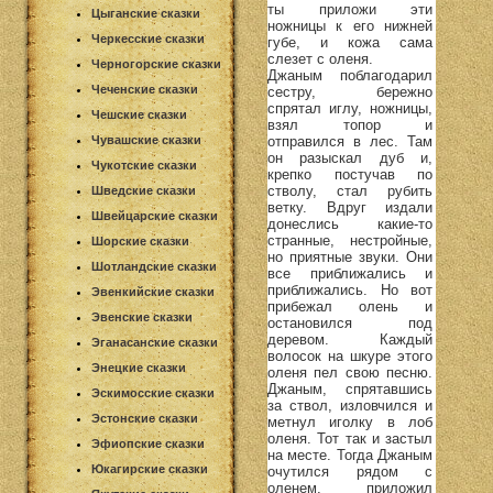
ты приложи эти
Цыганские сказки
ножницы к его нижней
Черкесские сказки
губе, и кожа сама
слезет с оленя.
Черногорские сказки
Джаным поблагодарил
Чеченские сказки
сестру, бережно
спрятал иглу, ножницы,
Чешские сказки
взял топор и
отправился в лес. Там
Чувашские сказки
он разыскал дуб и,
Чукотские сказки
крепко постучав по
стволу, стал рубить
Шведские сказки
ветку. Вдруг издали
Швейцарские сказки
донеслись какие-то
странные, нестройные,
Шорские сказки
но приятные звуки. Они
Шотландские сказки
все приближались и
приближались. Но вот
Эвенкийские сказки
прибежал олень и
Эвенские сказки
остановился под
деревом. Каждый
Эганасанские сказки
волосок на шкуре этого
Энецкие сказки
оленя пел свою песню.
Джаным, спрятавшись
Эскимосские сказки
за ствол, изловчился и
Эстонские сказки
метнул иголку в лоб
оленя. Тот так и застыл
Эфиопские сказки
на месте. Тогда Джаным
Юкагирские сказки
очутился рядом с
оленем, приложил