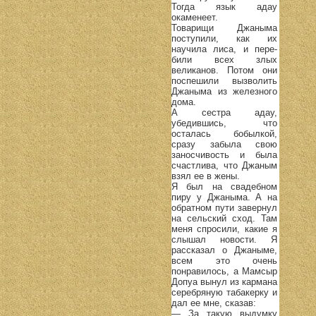
Тогда язык адау
окаменеет.
Товарищи Джаныма
поступили, как их
научила лиса, и пере-
били всех злых
великанов. Потом они
поспешили вызволить
Джаныма из железного
дома.
А сестра адау,
убедившись, что
осталась бобылкой,
сразу забыла свою
заносчивость и была
счастлива, что Джаным
взял ее в жены.
Я был на свадебном
пиру у Джаныма. А на
обратном пути завернул
на сельский сход. Там
меня спросили, какие я
слышал новости. Я
рассказал о Джаныме,
всем это очень
понравилось, а Мамсыр
Допуа вынул из кармана
серебряную табакерку и
дал ее мне, сказав:
— За такую выдумку