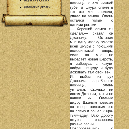
Якутские сказки
ножницы к его нижней
губе, и шкура оленя в
Японские сказки
тот же миг сползла,
упала на землю. Олень
остался голым, с
одними рогами.
— Хороший обмен ты
сделал,— сказал он
Джаныму.— Оставил
мне одну иголку вместо
всей шкуры с поющими
волосинками! Теперь,
если на мне не
вырастет новая шерсть,
я заберусь в какую-
нибудь пещеру и буду
доживать там свой век.
И, выбив из рук
Джаныма серебряные
ножницы, олень
умчался. Сколько ни
искал Джаным, так и не
нашел их. Оленью
шкуру Джаным повесил
на топор, положил его
на плечо и пошел к бра-
тьям-адау. Всю дорогу
шкура распевала
разные песни.
Поздоровавшись с