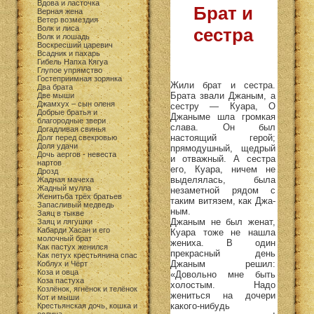
Вдова и ласточка
Брат и
Верная жена
Ветер возмездия
Волк и лиса
сестра
Волк и лошадь
Воскресший царевич
Всадник и пахарь
Гибель Напха Кягуа
Глупое упрямство
Гостеприимная зорянка
Жили брат и сестра.
Два брата
Брата звали Джаным, а
Две мыши
Джамхух – сын оленя
сестру — Куара, О
Добрые братья и
Джаныме шла громкая
благородные звери
слава. Он был
Догадливая свинья
настоящий герой;
Долг перед свекровью
Доля удачи
прямодушный, щедрый
Дочь аергов - невеста
и отважный. А сестра
нартов
его, Куара, ничем не
Дрозд
выделялась, была
Жадная мачеха
Жадный мулла
незаметной рядом с
Женитьба трёх братьев
таким витязем, как Джа-
Запасливый медведь
ным.
Заяц в тыкве
Джаным не был женат,
Заяц и лягушки
Кабарди Хасан и его
Куара тоже не нашла
молочный брат
жениха. В один
Как пастух женился
прекрасный день
Как петух крестьянина спас
Джаным решил:
Коблух и Чёрт
Коза и овца
«Довольно мне быть
Коза пастуха
холостым. Надо
Козлёнок, ягнёнок и телёнок
жениться на дочери
Кот и мыши
какого-нибудь
Крестьянская дочь, кошка и