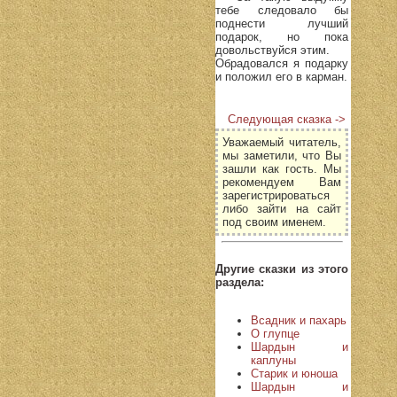
тебе следовало бы
поднести лучший
подарок, но пока
довольствуйся этим.
Обрадовался я подарку
и положил его в карман.
Следующая сказка ->
Уважаемый читатель,
мы заметили, что Вы
зашли как гость. Мы
рекомендуем Вам
зарегистрироваться
либо зайти на сайт
под своим именем.
Другие сказки из этого
раздела:
Всадник и пахарь
О глупце
Шардын и
каплуны
Старик и юноша
Шардын и