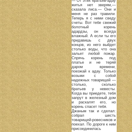
— От этих братьев-адау
житья нет зверям,—
сказала лиса.— Они и
меня не раз травили.
Теперь я с ними сведу
счеты. Вот тебе свежий
болотный корень
адардзы, он всегда
влажный. А если ты его
придавишь с двух
концов, из него выйдет
столько воды, что она
зальет любой пожар.
Спрячь корень под
платье и не теряй
даром времени,
поезжай к адау. Только
возьми с собой
надежных товарищей —
столько, сколько
братьев у невесты.
Когда вы приедете, тебя
запрут в железный дом
и раскалят его, но
корень спасет тебя.
Джаным так и сделал:
собрал шесть
товарищей-ровесников и
поехал. По дороге к ним
присоединилась