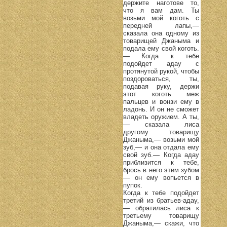
держите наготове то,
что я вам дам. Ты
возьми мой коготь с
передней лапы,—
сказала она одному из
товарищей Джаныма и
подала ему свой коготь.
— Когда к тебе
подойдет адау с
протянутой рукой, чтобы
поздороваться, ты,
подавая руку, держи
этот коготь меж
пальцев и вонзи ему в
ладонь. И он не сможет
владеть оружием. А ты,
— сказала лиса
другому товарищу
Джаныма,— возьми мой
зуб,— и она отдала ему
свой зуб.— Когда адау
приблизится к тебе,
брось в него этим зубом
— он ему вопьется в
пупок.
Когда к тебе подойдет
третий из братьев-адау,
— обратилась лиса к
третьему товарищу
Джаныма,— скажи, что