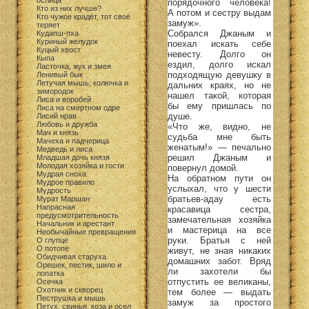
ослица
порядочного человека!
Кто из них лучше?
А потом и сестру выдам
Кто чужое крадёт, тот своё
замуж».
теряет
Собрался Джаным и
Кудапш-пха
Куриный желудок
поехал искать себе
Куцый хвост
невесту. Долго он
Кыпа
ездил, долго искал
Ласточка, жук и змея
подходящую девушку в
Ленивый бык
Летучая мышь, колючка и
дальних краях, но не
зимородок
нашел такой, которая
Лиса и воробей
бы ему пришлась по
Лиса на смертном одре
душе.
Лисий нрав
Любовь и дружба
«Что же, видно, не
Мач и князь
судьба мне быть
Мачеха и падчерица
женатым!» — печально
Медведь и лиса
решил Джаным и
Младшая дочь князя
Молодая хозяйка и гости
повернул домой.
Мудрая сноха
На обратном пути он
Мудрое правило
услыхал, что у шести
Мудрость
братьев-адау есть
Мурат Маршан
Напрасная
красавица сестра,
предусмотрительность
замечательная хозяйка
Начальник и арестант
и мастерица на все
Необычайные превращения
руки. Братья с ней
О глупце
О потопе
живут, не зная никаких
Обидчивая старуха
домашних забот. Вряд
Орешек, пестик, шило и
ли захотели бы
лопатка
отпустить ее великаны,
Осечка
Охотник и скворец
тем более — выдать
Пеструшка и мышь
замуж за простого
Петух, свинья, коза и осел