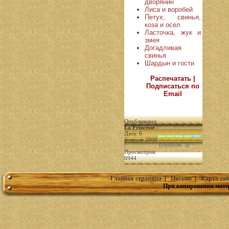
дворянин
Лиса и воробей
Петух, свинья,
коза и осел
Ласточка, жук и
змея
Догадливая
свинья
Шардын и гости
Распечатать |
Подписаться по
Email
Опубликовал:
La Princesse
|
Дата: 6
февраля 2009
(голосов: 3)
|
Просмотров:
6944
Главная страница
|
Письмо
|
Карта сай
При копировании мате