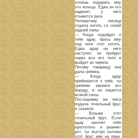
хочешь подарить ему
это кольцо. Едва он его
наденет, у него
отымется рука.
Четвертому лисица
отдала коготь со своей
задней лапы:
— Когда подойдет к
тебе адау, брось ему
под ноги этот коготь.
Едва адау на него
наступит, он пройдет
через все его тело и
выйдет из черепа.
Пятому товарищу она
дала гребень.
— Когда адау
приблизится к тебе, ты
гребнем захвати его
бороду, и он лишится
всякой силы.
Последнему же лиса
подала точильный брус
и сказала:
— Возьми этот
точильный брус. Если
адау захочет тебя
проглотить и разинет
рот, ты быстро положи
этот брус ему на язык.