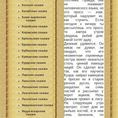
плотники. Правда, они
не понимают
Кетские сказки
человеческого языка, но
Китайские сказки
это просо — знак,
который надоумит их,
Коми-зырянские
как строить. Если
сказки
сегодня к вечеру ты
Корейские сказки
рассыплешь это просо,
то завтра утром
Корякские сказки
увидишь рыбий дом,
Креольские сказки
какой хотят адау.
Джаным удивился. Он
Крымские сказки
никак не думал, не
Кубинские сказки
ожидал, что его
незаметная скромница-
Кумыкские сказки
сестра может оказаться
Курдские сказки
столь ценной помощи
ницей. Он сделал все
Кхмерские сказки
так, как его научила
Куара: набрал камешков
Лакские сказки
и бросил их в старое
Лаосские сказки
речное русло, просо
разделил на семь
Латышские сказки
частей и рассыпал у
Лезгинские сказки
ворот ацанов. Ночь
Джаным провел в лесу.
Литовские сказки
На следующее утро
Мавриканские сказки
смотрит: стоит дом из
рыбьих костей, и в нем
Мадагаскарские
семь балконов, по
сказки