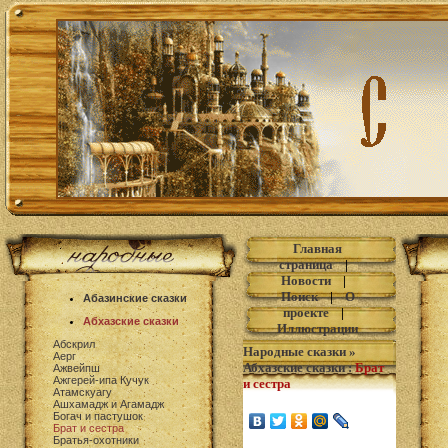
Главная
страница
|
Новости
|
Поиск
|
О
Абазинские сказки
проекте
|
Абхазские сказки
Иллюстрации
Абскрил
Народные сказки
»
Аерг
Абхазские сказки
:
Брат
Ажвейпш
Ажгерей-ипа Кучук
и сестра
Атамскуагу
Ашхамадж и Агамадж
Богач и пастушок
Брат и сестра
Братья-охотники