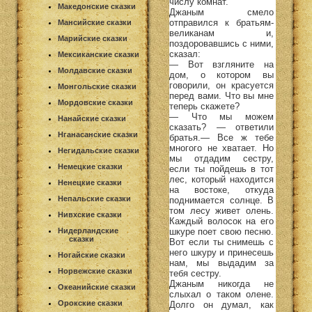
числу комнат.
Македонские сказки
Джаным смело
отправился к братьям-
Мансийские сказки
великанам и,
Марийские сказки
поздоровавшись с ними,
сказал:
Мексиканские сказки
— Вот взгляните на
Молдавские сказки
дом, о котором вы
говорили, он красуется
Монгольские сказки
перед вами. Что вы мне
Мордовские сказки
теперь скажете?
— Что мы можем
Нанайские сказки
сказать? — ответили
Нганасанские сказки
братья.— Все ж тебе
многого не хватает. Но
Негидальские сказки
мы отдадим сестру,
Немецкие сказки
если ты пойдешь в тот
лес, который находится
Ненецкие сказки
на востоке, откуда
Непальские сказки
поднимается солнце. В
том лесу живет олень.
Нивхские сказки
Каждый волосок на его
шкуре поет свою песню.
Нидерландские
сказки
Вот если ты снимешь с
него шкуру и принесешь
Ногайские сказки
нам, мы выдадим за
Норвежские сказки
тебя сестру.
Джаным никогда не
Океанийские сказки
слыхал о таком олене.
Орокские сказки
Долго он думал, как