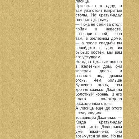
лисица.
Приезжают к адау, а
там уже стоят накрытые
столы. Но братья-адау
говорят Джаныму:
— Пока не сели за стол,
пойди к невесте,
поговори с ней,— она
там, в железном доме,
— а после свадьбы вы
перейдете в дом из
рыбьих костей, мы вам
его уступаем.
Но едва Джаным вошел
в железный дом, они
заперли дверь и
развели под домом
огонь. Чем больше
бушевал огонь, тем
крепче сжимал Джаным
болотный корень, и его
влага охлаждала
раскаленные стены.
А лисица еще до этого
предупредила
товарищей Джаныма: —
Когда братья-адау
решат, что с Джанымом
уже покончено, они
возьмутся за вас. Но вы