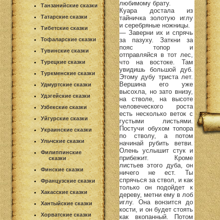
любимому брату.
Танзанийские сказки
Куара достала из
Татарские сказки
тайничка золотую иглу
и серебряные ножницы.
Тибетские сказки
— Заверни их и спрячь
за пазуху. Заткни за
Тофаларские сказки
пояс топор и
Тувинские сказки
отправляйся в тот лес,
что на востоке. Там
Турецкие сказки
увидишь большой дуб.
Туркменские сказки
Этому дубу триста лет.
Вершина его уже
Удмуртские сказки
высохла, но зато внизу,
Удэгейские сказки
на стволе, на высоте
человеческого роста
Узбекские сказки
есть несколько веток с
Уйгурские сказки
густыми листьями.
Постучи обухом топора
Украинские сказки
по стволу, а потом
Ульчские сказки
начинай рубить ветви.
Олень услышит стук и
Филиппинские
прибежит. Кроме
сказки
листьев этого дуба, он
Финские сказки
ничего не ест. Ты
спрячься за ствол, и как
Французские сказки
только он подойдет к
Хакасские сказки
дереву, метни ему в лоб
иглу. Она вонзится до
Хантыйские сказки
кости, и он будет стоять
Хорватские сказки
как вкопанный. Потом