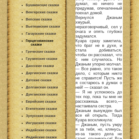
думал, но ничего не
Бушменские сказки
придумав, опечаленный
Венгерские сказки
поехал домой.
Вернулся Джаным
Вепские сказки
хмурый,
неразговорчивый, сел у
Вьетнамские сказки
очага и опять глубоко
Гагаузские сказки
задумался.
Куара сразу заметила,
Герцеговинские
сказки
что брат не в духе, и
стала добиваться,
Греческие сказки
чтобы он рассказал, что
Грузинские сказки
с ним случилось. Но
Джаным упорно молчал.
Даосские сказки
— Все равно, это такое
дело, с которым никто
Даргинские сказки
не справится! Пусть же
Датские сказки
я состарюсь в думах о
ней! — сказал он.
Долганские сказки
— Я не успокоюсь до
Дунганские сказки
тех пор, пока ты мне не
расскажешь всего,—
Еврейские сказки
настаивала сестра.
Египетские сказки
Джаным вынужден был
все ей открыть. Тогда
Зулусские сказки
Куара воскликнула:
Ингушские сказки
— Джаным, пусть умру
я за тебя, но, клянусь,
Индейские сказки
из-за такого дела не
Индийские сказки
стоит отчаиваться! Все