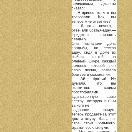
великанами, Джаным
сказал:
— Я принес то, что вы
требовали. Как вы
теперь мне ответите?
— Делать нечего,—
отвечали братья-адау.—
Придется справить
свадьбу!
Они назначили день
свадьбы, но сестра
адау, сидя в доме из
рыбьих костей, на
оленьей шкуре, каждый
волосок которой пел
свою песню, позвала
братьев и сказала им:
— Айт, братья! Не
думала, что вы
окажитесь такими
простофилями.
Единственную свою
сестру, которую вы ни
за кого не
выдавали замуж,
теперь продаете за этот
дом и шкуру. Ваша се-
стра стоит большего.
Братья воскликнули:
— Мы его сожжем в