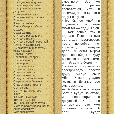
смертного. Все же
Покладистая лягушка
Джаным решил
Поп и его работники
Предусмотрительная
посвататься, хоть и
девушка
понимал, что тягаться с
Прозорливый осёл
адау не шутка.
Проповедник и старуха
«Что бы со мной ни
Пророк
Радость петуха
случилось, я ведь
Санта Сааджа и Сафа
мужчина,— подумал он.
Сааджа
— Как решил, так и
Свадьба отца
сделаю. Пошлю к ним
Случаи с Напха Кягуа
Случай в горах
свата для переговоров,
Случай с одной невесткой
пусть попробует по-
Случай с охотником
хорошему уладить
Смекалистый и долотом
дело. А если миром
рыбу поймает
Собака и петух
дело не пойдет, я буду
Спесивый Нахарбей
бороться с великанами,
Спесивый петух
и — будь что будет!..»
Спинодрал
Он заехал к одному из
Старая черкеска
Старик и птичка
соседей адау — своему
Старик и смерть
другу Ай-луа, сыну
Старик и юноша
Айса. Хозяин усадил
Старуха, петух и князь
гостя, и Джаным все
Судья и дочь бедняка
Счастливая старость
ему рассказал.
Сын богача
— Выбери время, когда
Сын купца и мертвец
братья будут на охоте,
Табун
и переговори с
Тачкум и великан
Три брата и князь
девушкой. Если она
Три копейки наследства
согласится, это уже
У дятла болит голова, когда
половина успеха. А
он не долбит сук
если будет
Удачливый трус