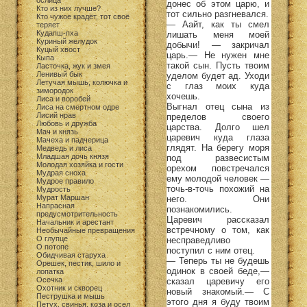
ослица
донес об этом царю, и
Кто из них лучше?
тот сильно разгневался.
Кто чужое крадёт, тот своё
— Аайт, как ты смел
теряет
Кудапш-пха
лишать меня моей
Куриный желудок
добычи! — закричал
Куцый хвост
царь.— Не нужен мне
Кыпа
такой сын. Пусть твоим
Ласточка, жук и змея
Ленивый бык
уделом будет ад. Уходи
Летучая мышь, колючка и
с глаз моих куда
зимородок
хочешь.
Лиса и воробей
Выгнал отец сына из
Лиса на смертном одре
Лисий нрав
пределов своего
Любовь и дружба
царства. Долго шел
Мач и князь
царевич куда глаза
Мачеха и падчерица
глядят. На берегу моря
Медведь и лиса
Младшая дочь князя
под развесистым
Молодая хозяйка и гости
орехом повстречался
Мудрая сноха
ему молодой человек —
Мудрое правило
точь-в-точь похожий на
Мудрость
Мурат Маршан
него. Они
Напрасная
познакомились.
предусмотрительность
Царевич рассказал
Начальник и арестант
встречному о том, как
Необычайные превращения
О глупце
несправедливо
О потопе
поступил с ним отец.
Обидчивая старуха
— Теперь ты не будешь
Орешек, пестик, шило и
одинок в своей беде,—
лопатка
Осечка
сказал царевичу его
Охотник и скворец
новый знакомый.— С
Пеструшка и мышь
этого дня я буду твоим
Петух, свинья, коза и осел