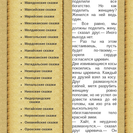
поделили все
Македонские сказки
богатство. Но как
Мансийские сказки
поделить женщину?
Женился на ней ведь
Марийские сказки
один.
— Все равно, мы
Мексиканские сказки
должны поделить жену,
Молдавские сказки
— сказал друг.— Иного
выхода нет.
Монгольские сказки
— Раз ты на этом
Мордовские сказки
настаиваешь, пусть
будет по-твоему,—
Нанайские сказки
скрепя сердце
Нганасанские сказки
согласился царевич.
Две извивающиеся косы
Негидальские сказки
покоились на плечах
Немецкие сказки
жены царевича. Каждый
из друзей взял за косу.
Ненецкие сказки
Друг размахнулся
Непальские сказки
саблей, метя разрубить
женщину ровно
Нивхские сказки
пополам, но не успел он
Нидерландские
довести клинка до её
сказки
головы, как изо рта её
выскользнуло
Ногайские сказки
обезглавленное тело
Норвежские сказки
красной змеи.
— Хайт, я неудачно
Океанийские сказки
размахнулся,— сказал
Орокские сказки
друг царевича.— Он