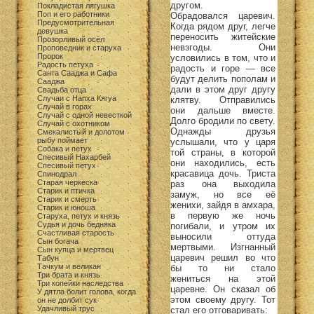
другом.
Покладистая лягушка
Поп и его работники
Обрадовался царевич.
Предусмотрительная
Когда рядом друг, легче
девушка
переносить житейские
Прозорливый осёл
невзгоды. Они
Проповедник и старуха
Пророк
условились в том, что и
Радость петуха
радость и горе — все
Санта Сааджа и Сафа
будут делить пополам и
Сааджа
дали в этом друг другу
Свадьба отца
Случаи с Напха Кягуа
клятву. Отправились
Случай в горах
они дальше вместе.
Случай с одной невесткой
Долго бродили по свету.
Случай с охотником
Однажды друзья
Смекалистый и долотом
рыбу поймает
услышали, что у царя
Собака и петух
той страны, в которой
Спесивый Нахарбей
они находились, есть
Спесивый петух
красавица дочь. Триста
Спинодрал
Старая черкеска
раз она выходила
Старик и птичка
замуж, но все её
Старик и смерть
женихи, зайдя в амхара,
Старик и юноша
в первую же ночь
Старуха, петух и князь
Судья и дочь бедняка
погибали, и утром их
Счастливая старость
выносили оттуда
Сын богача
мертвыми. Изгнанный
Сын купца и мертвец
царевич решил во что
Табун
Тачкум и великан
бы то ни стало
Три брата и князь
жениться на этой
Три копейки наследства
царевне. Он сказал об
У дятла болит голова, когда
этом своему другу. Тот
он не долбит сук
Удачливый трус
стал его отговаривать: