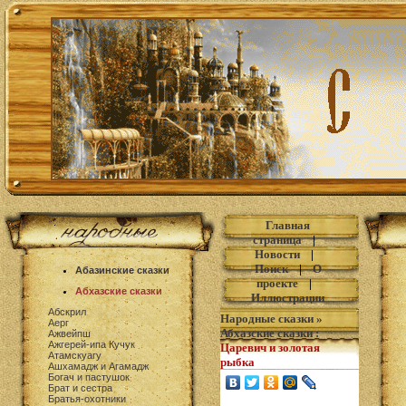
Главная
страница
|
Новости
|
Поиск
|
О
Абазинские сказки
проекте
|
Абхазские сказки
Иллюстрации
Абскрил
Народные сказки
»
Аерг
Абхазские сказки
:
Ажвейпш
Ажгерей-ипа Кучук
Царевич и золотая
Атамскуагу
рыбка
Ашхамадж и Агамадж
Богач и пастушок
Брат и сестра
Братья-охотники