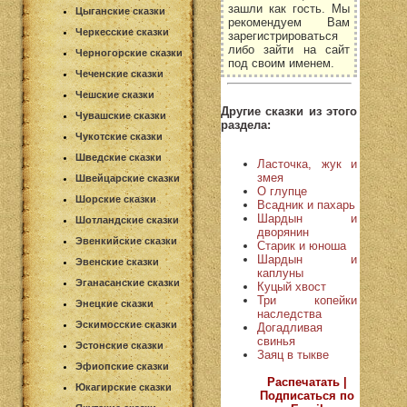
зашли как гость. Мы
Цыганские сказки
рекомендуем Вам
Черкесские сказки
зарегистрироваться
либо зайти на сайт
Черногорские сказки
под своим именем.
Чеченские сказки
Чешские сказки
Другие сказки из этого
Чувашские сказки
раздела:
Чукотские сказки
Шведские сказки
Ласточка, жук и
змея
Швейцарские сказки
О глупце
Шорские сказки
Всадник и пахарь
Шардын и
Шотландские сказки
дворянин
Эвенкийские сказки
Старик и юноша
Шардын и
Эвенские сказки
каплуны
Эганасанские сказки
Куцый хвост
Три копейки
Энецкие сказки
наследства
Эскимосские сказки
Догадливая
свинья
Эстонские сказки
Заяц в тыкве
Эфиопские сказки
Распечатать |
Юкагирские сказки
Подписаться по