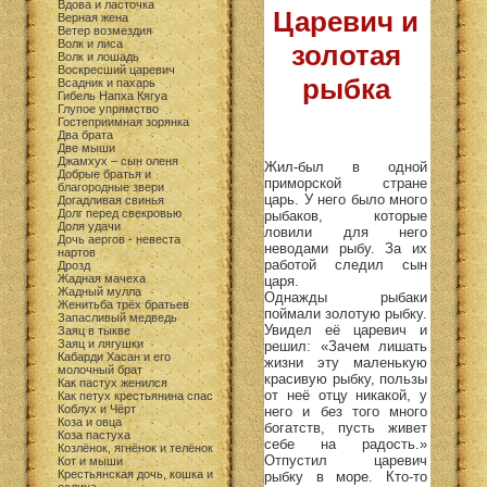
Вдова и ласточка
Царевич и
Верная жена
Ветер возмездия
Волк и лиса
золотая
Волк и лошадь
Воскресший царевич
рыбка
Всадник и пахарь
Гибель Напха Кягуа
Глупое упрямство
Гостеприимная зорянка
Два брата
Две мыши
Джамхух – сын оленя
Жил-был в одной
Добрые братья и
приморской стране
благородные звери
царь. У него было много
Догадливая свинья
Долг перед свекровью
рыбаков, которые
Доля удачи
ловили для него
Дочь аергов - невеста
неводами рыбу. За их
нартов
работой следил сын
Дрозд
Жадная мачеха
царя.
Жадный мулла
Однажды рыбаки
Женитьба трёх братьев
поймали золотую рыбку.
Запасливый медведь
Увидел её царевич и
Заяц в тыкве
Заяц и лягушки
решил: «Зачем лишать
Кабарди Хасан и его
жизни эту маленькую
молочный брат
красивую рыбку, пользы
Как пастух женился
от неё отцу никакой, у
Как петух крестьянина спас
Коблух и Чёрт
него и без того много
Коза и овца
богатств, пусть живет
Коза пастуха
себе на радость.»
Козлёнок, ягнёнок и телёнок
Отпустил царевич
Кот и мыши
Крестьянская дочь, кошка и
рыбку в море. Кто-то