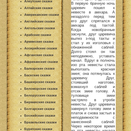
Алеутские сказки
В первую брачную ночь
царевич пошел к
Алтайские сказки
невесте в амхара. А
Американские сказки
незадолго перед тем
его друг спрятался в
Английские сказки
амхара под тахтой.
Ангольские сказки
Когда новобрачные
заснули, друг царевича
Арабские сказки
вылез з-под тахты и
Армянские сказки
стал у их изголовья с
обнаженной саблей.
Ассирийские сказки
Долго стоял он так
Афганские сказки
неподвижно, уставать
начал. Вдруг в полночь
Африканские сказки
изо рта невесты стала
Балкарские сказки
выползать красная
змея; она потянулась к
Баскские сказки
царевичу. Друг,
стоявший наготове,
Башкирские сказки
взмахнул саблей и
Беломорские сказки
отсек змее голову. А
туловище змеи
Белорусские сказки
застряло в утробе
Бирманские сказки
невесты. Друг царевича
завернул голову змеи в
Болгарские сказки
платок и снова застыл в
Боснийские сказки
неподвижности с
занесенной саблей.
Бразильские сказки
Через некоторое время
Бурятские сказки
из рта невесты начала