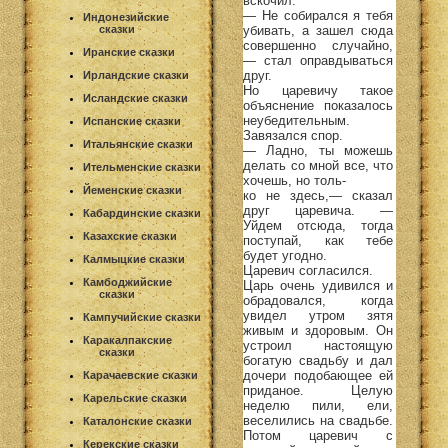
вскочил.
— Не собирался я тебя
Индонезийские
убивать, а зашел сюда
сказки
совершенно случайно,
Иранские сказки
— стал оправдываться
друг.
Ирландские сказки
Но царевичу такое
Исландские сказки
объяснение показалось
неубедительным.
Испанские сказки
Завязался спор.
Итальянские сказки
— Ладно, ты можешь
делать со мной все, что
Ительменские сказки
хочешь, но толь-
Йеменские сказки
ко не здесь,— сказал
друг царевича. —
Кабардинские сказки
Уйдем отсюда, тогда
Казахские сказки
поступай, как тебе
будет угодно.
Калмыцкие сказки
Царевич согласился.
Камбоджийские
Царь очень удивился и
сказки
обрадовался, когда
увидел утром зятя
Кампучийские сказки
живым и здоровым. Он
Каракалпакские
устроил настоящую
сказки
богатую свадьбу и дал
дочери подобающее ей
Карачаевские сказки
приданое. Целую
Карельские сказки
неделю пили, ели,
веселились на свадьбе.
Каталонские сказки
Потом царевич с
Керекские сказки