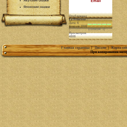
Email
Якутские сказки
Японские сказки
Опубликовал:
La Princesse
|
Дата: 6
февраля 2009
(голосов: 1)
|
Просмотров:
4808
Главная страница
|
Письмо
|
Карта сай
При копировании мате