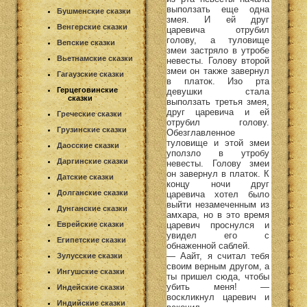
выползать еще одна
Бушменские сказки
змея. И ей друг
Венгерские сказки
царевича отрубил
голову, а туловище
Вепские сказки
змеи застряло в утробе
Вьетнамские сказки
невесты. Голову второй
змеи он также завернул
Гагаузские сказки
в платок. Изо рта
Герцеговинские
девушки стала
сказки
выползать третья змея,
друг царевича и ей
Греческие сказки
отрубил голову.
Грузинские сказки
Обезглавленное
туловище и этой змеи
Даосские сказки
уползло в утробу
Даргинские сказки
невесты. Голову змеи
он завернул в платок. К
Датские сказки
концу ночи друг
Долганские сказки
царевича хотел было
выйти незамеченным из
Дунганские сказки
амхара, но в это время
царевич проснулся и
Еврейские сказки
увидел его с
Египетские сказки
обнаженной саблей.
— Аайт, я считал тебя
Зулусские сказки
своим верным другом, а
Ингушские сказки
ты пришел сюда, чтобы
убить меня! —
Индейские сказки
воскликнул царевич и
Индийские сказки