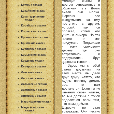
молодой женой и
другом отправились в
Кетские сказки
обратный путь. Долго
Китайские сказки
ехали они молча.
Царевич все
Коми-зырянские
раздумывал, как ему
сказки
поступить с другом,
Корейские сказки
который, как он
полагал, хотел его
Корякские сказки
убить в амхара. Но так
Креольские сказки
ничего не мог
придумать. Подъехали
Крымские сказки
к тому ореховому
Кубинские сказки
дереву, где они
встретились и
Кумыкские сказки
подружились. Друг
Курдские сказки
царевича говорит:
— Здесь мы с тобой
Кхмерские сказки
стали друзьями, на
Лакские сказки
этом месте мы дали
друг другу клятву, что
Лаосские сказки
будем поровну делить
Латышские сказки
все, что нам
достанется. Если ты не
Лезгинские сказки
изменил своей клятве,
то мы должны с тобой
Литовские сказки
поделиться всем тем,
Мавриканские сказки
что нами добыто.
Царевич не стал
Мадагаскарские
сказки
возражать. Они честно