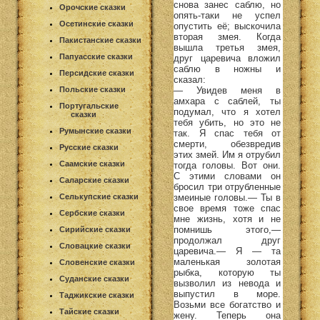
снова занес саблю, но
Орочские сказки
опять-таки не успел
Осетинские сказки
опустить её; выскочила
вторая змея. Когда
Пакистанские сказки
вышла третья змея,
Папуасские сказки
друг царевича вложил
саблю в ножны и
Персидские сказки
сказал:
— Увидев меня в
Польские сказки
амхара с саблей, ты
Португальские
подумал, что я хотел
сказки
тебя убить, но это не
Румынские сказки
так. Я спас тебя от
смерти, обезвредив
Русские сказки
этих змей. Им я отрубил
Саамские сказки
тогда головы. Вот они.
С этими словами он
Саларские сказки
бросил три отрубленные
змеиные головы.— Ты в
Селькупские сказки
свое время тоже спас
Сербские сказки
мне жизнь, хотя и не
помнишь этого,—
Сирийские сказки
продолжал друг
Словацкие сказки
царевича.— Я — та
маленькая золотая
Словенские сказки
рыбка, которую ты
Суданские сказки
вызволил из невода и
выпустил в море.
Таджикские сказки
Возьми все богатство и
Тайские сказки
жену. Теперь она