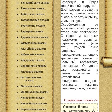
безвредна и будет
Танзанийские сказки
твоей верной подругой.
Татарские сказки
Друг царевича вошел в
море и, превратившись
Тибетские сказки
снова в золотую рыбку,
Тофаларские сказки
уплыл вглубь.
Освобожденная от
Тувинские сказки
ядовитых змей царевна
Турецкие сказки
стала еще прекраснее.
С женой и богатыми
Туркменские сказки
подарками вернулся
царевич домой. Царь-
Удмуртские сказки
отец, увидев сына
Удэгейские сказки
здоровым и
невредимым, да еще с
Узбекские сказки
красавицей женой и
Уйгурские сказки
большим богатством,
возликовал. Он давно
Украинские сказки
уже раскаивался в
Ульчские сказки
своем поступке и
устройством
Филиппинские
невиданной свадьбы
сказки
постарался искупить
Финские сказки
свою вину перед сыном.
Французские сказки
Хакасские сказки
Следующая сказка ->
Хантыйские сказки
Уважаемый читатель,
Хорватские сказки
мы заметили, что Вы