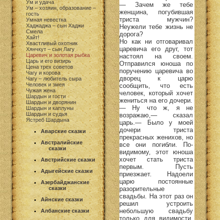
Ум и удача
— Зачем же тебе
Ум – хозяин, образование –
женщина, погубившая
гость
триста мужчин?
Умная невестка
Хаджаджа – сын Хаджи
Неужели тебе жизнь не
Смела
дорога?
Хайт!
Но как ни отговаривал
Хвастливый охотник
царевича его друг, тот
Хянчкут – сын Лагу
Царевич и золотая рыбка
настоял на своем.
Царь и его визирь
Отправился юноша по
Цена трех советов
поручению царевича во
Чагу и корова
дворец к царю
Чагу – любитель сыра
Человек и змея
сообщить, что есть
Чужая жена
человек, который хочет
Шардын и гости
жениться на его дочери.
Шардын и дворянин
— Ну что ж, я не
Шардын и каплуны
Шардын и судья
возражаю,— сказал
Ястреб Шардына
царь.— Было у моей
дочери триста
Аварские сказки
прекрасных женихов, но
Австралийские
все они погибли. По-
сказки
видимому, этот юноша
хочет стать триста
Австрийские сказки
первым. Пусть
Адыгейские сказки
приезжает. Надоели
царю постоянные
Азербайджанские
разорительные
сказки
свадьбы. На этот раз он
Айнские сказки
решил устроить
небольшую свадьбу
Албанские сказки
только для видимости.