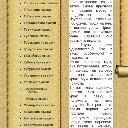
приветствовала их, а
Танзанийские сказки
затем снова прыгнула
Татарские сказки
на прежнее место и
продолжала прясть.
Тибетские сказки
Изумленные служанки
посидели, глядя на нее,
Тофаларские сказки
и вскоре ушли. Придя
Тувинские сказки
домой, они рассказали
жене царевича обо
Турецкие сказки
всем, что видели.
Туркменские сказки
– Глупые, чему
удивляетесь? Что в
Удмуртские сказки
этом особенного! –
Удэгейские сказки
сказала та.
Когда вернулся муж,
Узбекские сказки
она потребовала, чтобы
Уйгурские сказки
он заказал ей золотое
веретено и золотой
Украинские сказки
крюк. Муж исполнил ее
Ульчские сказки
прихоть.
Третья жена царевича
Филиппинские
велела вбить золотой
сказки
крюк в стену и
Финские сказки
положила на него
подушку. Как раз в это
Французские сказки
время первая жена
Хакасские сказки
послала своих
прислужниц проведать
Хантыйские сказки
новую жену царевича.
Хорватские сказки
Их ввели в комнату.