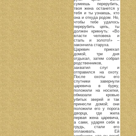
сумеешь перерубить,
твоя жена останется у
тебя и ты узнаешь, кто
она и откуда родом. Но,
чтобы тебе удалось
перерубить цепь, ты
должен крикнуть: «Во
власти человека и
сталь и золото!» –
закончила старуха.
Царевич приехал
домой, три дня
отдыхал, затем собрал
родственников,
захватил слуг и
отправился на охоту.
После охоты его
спутники завернули
царевича в бурку,
положили на носилки,
обмазали кровью
убитых зверей и так
принесли домой; они
положили его у порога
дворца, где жила
первая жена царевича,
а сами, ударяя себя в
грудь, стали его
оплакивать. Ей
сообщили, что он погиб