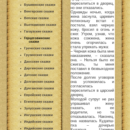
переселиться в дворец,
Бушменские сказки
но они отказались.
Венгерские сказки
Однажды ночью, когда
жена заснула, царевич
Вепские сказки
потихоньку встал с
постели, взял черную
Вьетнамские сказки
кожу, бросил в огонь и
Гагаузские сказки
сжег. Утром, узнав, что
кожа сожжена, жена
Герцеговинские
сказки
очень огорчилась и
стала упрекать мужа:
Греческие сказки
– Черная кожа была мне
Грузинские сказки
наказанием, – сказала
она. – Нельзя было ее
Даосские сказки
сжигать, ты меня
поставил в безвыходное
Даргинские сказки
положение.
Датские сказки
После долгих уговоров
она успокоилась и
Долганские сказки
согласилась
Дунганские сказки
переселиться в царский
дворец.
Еврейские сказки
Молодой супруг не раз
Египетские сказки
упрашивал жену
сказать, кто ее
Зулусские сказки
родители, но та
Ингушские сказки
отказывалась. Наконец,
она назвалась Кудапш-
Индейские сказки
пха – дочерью
Индийские сказки
Кудапша. Царевич