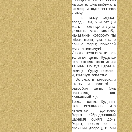
на охоте. Она выбежала
во двор и подняла глаза
к небу.
– Ты, кому служат
звезды, ты, чьи отец и
мать – солнце и луна,
услышь мою мольбу;
наказание, которому ты
обрек меня, уже стало
свыше меры; пожалей
меня и помилуй!
И вот с неба спустилась
золотая цепь. Кудапш-
пха хотела схватиться
за нее. Но тут царевич
откинул бурку, вскочил
и, крикнул заклятье:
– Во власти человека и
сталь и золото! –
разрубил цепь. Она
растаяла, как
солнечный луч.
Тогда только Кудапш-
пха созналась, что
является дочерью
Аерга. Обрадованный
царевич обнял дочь
Аерга, повел ее в
прежний дворец, и они