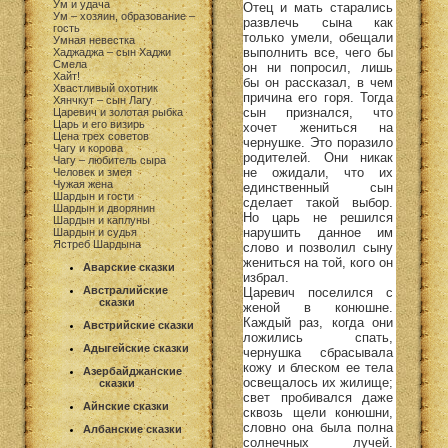
Ум и удача
Отец и мать старались
Ум – хозяин, образование –
развлечь сына как
гость
только умели, обещали
Умная невестка
выполнить все, чего бы
Хаджаджа – сын Хаджи
Смела
он ни попросил, лишь
Хайт!
бы он рассказал, в чем
Хвастливый охотник
причина его горя. Тогда
Хянчкут – сын Лагу
сын признался, что
Царевич и золотая рыбка
Царь и его визирь
хочет жениться на
Цена трех советов
чернушке. Это поразило
Чагу и корова
родителей. Они никак
Чагу – любитель сыра
не ожидали, что их
Человек и змея
Чужая жена
единственный сын
Шардын и гости
сделает такой выбор.
Шардын и дворянин
Но царь не решился
Шардын и каплуны
нарушить данное им
Шардын и судья
Ястреб Шардына
слово и позволил сыну
жениться на той, кого он
Аварские сказки
избрал.
Австралийские
Царевич поселился с
сказки
женой в конюшне.
Каждый раз, когда они
Австрийские сказки
ложились спать,
Адыгейские сказки
чернушка сбрасывала
кожу и блеском ее тела
Азербайджанские
освещалось их жилище;
сказки
свет пробивался даже
Айнские сказки
сквозь щели конюшни,
словно она была полна
Албанские сказки
солнечных лучей.