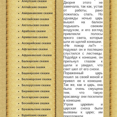
Алеутские сказки
Дворня этого не
замечала, так как, устав
Алтайские сказки
от работы, рано
Американские сказки
ложилась спать. Но
однажды ночью царь
Английские сказки
вышел на балкон
Ангольские сказки
подышать свежим
воздухом, и его взгляд
Арабские сказки
привлекли полосы
Армянские сказки
яркого света, которые
шли из щелей конюшни.
Ассирийские сказки
«Не пожар ли?» –
подумал он и поспешно
Афганские сказки
спустился с лестницы.
Африканские сказки
Подойдя к конюшне, он
прильнул глазом к
Балкарские сказки
щели и увидел, что
Баскские сказки
свет шел от его снохи.
Пораженный царь
Башкирские сказки
пошел за своей женой и
Беломорские сказки
привел ее к конюшне.
Так же, как и царь, она
Белорусские сказки
была очень смущена
Бирманские сказки
тем, что такую
красавицу они поселили
Болгарские сказки
в конюшне.
Боснийские сказки
Утром царевич и
царская сноха были
Бразильские сказки
вызваны к царю; им
Бурятские сказки
предложили