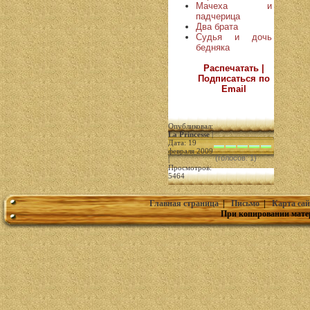
Мачеха и
падчерица
Два брата
Судья и дочь
бедняка
Распечатать |
Подписаться по
Email
Опубликовал:
La Princesse
|
Дата: 19
февраля 2009
(голосов: 1)
|
Просмотров:
5464
Главная страница
|
Письмо
|
Карта сай
При копировании мате