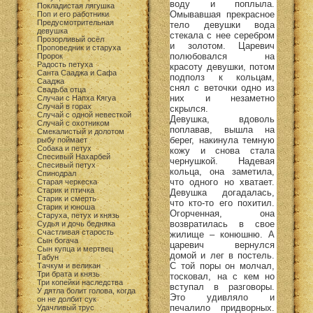
воду и поплыла.
Покладистая лягушка
Омывавшая прекрасное
Поп и его работники
Предусмотрительная
тело девушки вода
девушка
стекала с нее серебром
Прозорливый осёл
и золотом. Царевич
Проповедник и старуха
полюбовался на
Пророк
Радость петуха
красоту девушки, потом
Санта Сааджа и Сафа
подполз к кольцам,
Сааджа
снял с веточки одно из
Свадьба отца
них и незаметно
Случаи с Напха Кягуа
Случай в горах
скрылся.
Случай с одной невесткой
Девушка, вдоволь
Случай с охотником
поплавав, вышла на
Смекалистый и долотом
берег, накинула темную
рыбу поймает
Собака и петух
кожу и снова стала
Спесивый Нахарбей
чернушкой. Надевая
Спесивый петух
кольца, она заметила,
Спинодрал
что одного но хватает.
Старая черкеска
Старик и птичка
Девушка догадалась,
Старик и смерть
что кто-то его похитил.
Старик и юноша
Огорченная, она
Старуха, петух и князь
возвратилась в свое
Судья и дочь бедняка
Счастливая старость
жилище – конюшню. А
Сын богача
царевич вернулся
Сын купца и мертвец
домой и лег в постель.
Табун
С той поры он молчал,
Тачкум и великан
Три брата и князь
тосковал, на с кем но
Три копейки наследства
вступал в разговоры.
У дятла болит голова, когда
Это удивляло и
он не долбит сук
печалило придворных.
Удачливый трус