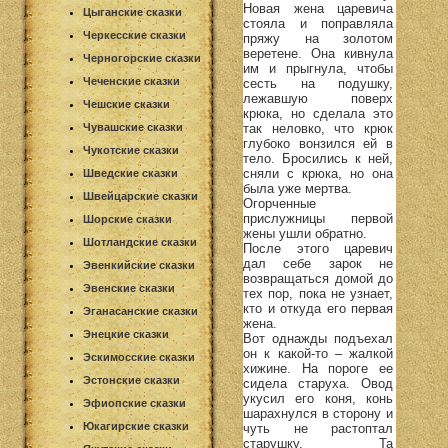
Новая жена царевича
Цыганские сказки
стояла и поправляла
Черкесские сказки
пряжу на золотом
веретене. Она кивнула
Черногорские сказки
им и прыгнула, чтобы
Чеченские сказки
сесть на подушку,
лежавшую поверх
Чешские сказки
крюка, но сделала это
так неловко, что крюк
Чувашские сказки
глубоко вонзился ей в
Чукотские сказки
тело. Бросились к ней,
сняли с крюка, но она
Шведские сказки
была уже мертва.
Швейцарские сказки
Огорченные
прислужницы первой
Шорские сказки
жены ушли обратно.
Шотландские сказки
После этого царевич
дал себе зарок не
Эвенкийские сказки
возвращаться домой до
Эвенские сказки
тех пор, пока не узнает,
кто и откуда его первая
Эганасанские сказки
жена.
Энецкие сказки
Вот однажды подъехал
он к какой-то – жалкой
Эскимосские сказки
хижине. На пороге ее
Эстонские сказки
сидела старуха. Овод
укусил его коня, конь
Эфиопские сказки
шарахнулся в сторону и
Юкагирские сказки
чуть не растоптал
старушку. Та