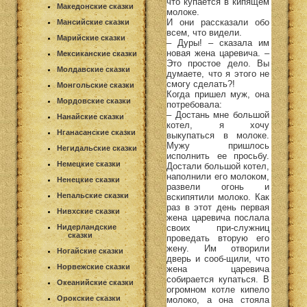
что купается в кипящем
Македонские сказки
молоке.
И они рассказали обо
Мансийские сказки
всем, что видели.
Марийские сказки
– Дуры! – сказала им
новая жена царевича. –
Мексиканские сказки
Это простое дело. Вы
Молдавские сказки
думаете, что я этого не
смогу сделать?!
Монгольские сказки
Когда пришел муж, она
Мордовские сказки
потребовала:
– Достань мне большой
Нанайские сказки
котел, я хочу
Нганасанские сказки
выкупаться в молоке.
Мужу пришлось
Негидальские сказки
исполнить ее просьбу.
Немецкие сказки
Достали большой котел,
наполнили его молоком,
Ненецкие сказки
развели огонь и
Непальские сказки
вскипятили молоко. Как
раз в этот день первая
Нивхские сказки
жена царевича послала
своих при-служниц
Нидерландские
сказки
проведать вторую его
жену. Им отворили
Ногайские сказки
дверь и сооб-щили, что
Норвежские сказки
жена царевича
собирается купаться. В
Океанийские сказки
огромном котле кипело
Орокские сказки
молоко, а она стояла