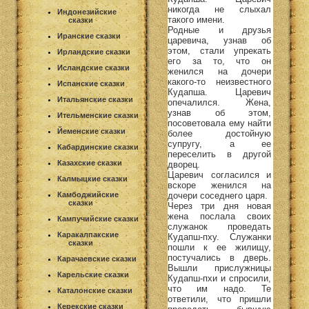
никогда не слыхал
Индонезийские
такого имени.
сказки
Родные и друзья
Иранские сказки
царевича, узнав об
этом, стали упрекать
Ирландские сказки
его за то, что он
Исландские сказки
женился на дочери
какого-то неизвестного
Испанские сказки
Кудапша. Царевич
Итальянские сказки
опечалился. Жена,
узнав об этом,
Ительменские сказки
посоветовала ему найти
Йеменские сказки
более достойную
супругу, а ее
Кабардинские сказки
переселить в другой
Казахские сказки
дворец.
Царевич согласился и
Калмыцкие сказки
вскоре женился на
дочери соседнего царя.
Камбоджийские
сказки
Через три дня новая
жена послала своих
Кампучийские сказки
служанок проведать
Каракалпакские
Кудапш-пху. Служанки
сказки
пошли к ее жилищу,
постучались в дверь.
Карачаевские сказки
Вышли прислужницы
Карельские сказки
Кудапш-пхи и спросили,
что им надо. Те
Каталонские сказки
ответили, что пришли
Керекские сказки