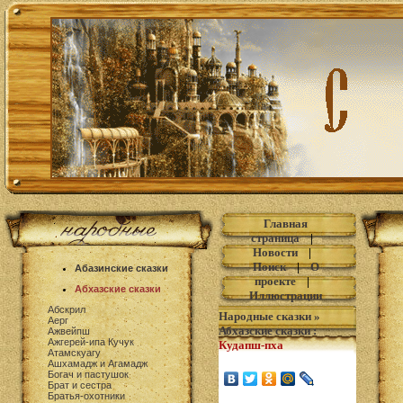
Главная
страница
|
Новости
|
Поиск
|
О
Абазинские сказки
проекте
|
Абхазские сказки
Иллюстрации
Абскрил
Народные сказки
»
Аерг
Абхазские сказки
:
Ажвейпш
Ажгерей-ипа Кучук
Кудапш-пха
Атамскуагу
Ашхамадж и Агамадж
Богач и пастушок
Брат и сестра
Братья-охотники