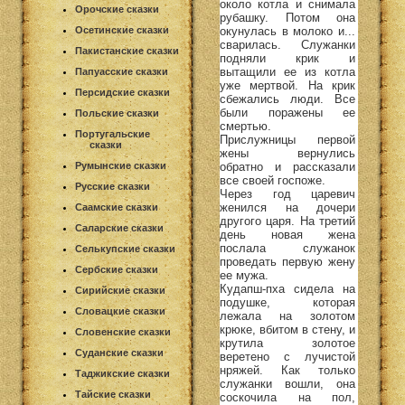
около котла и снимала
Орочские сказки
рубашку. Потом она
окунулась в молоко и...
Осетинские сказки
сварилась. Служанки
Пакистанские сказки
подняли крик и
вытащили ее из котла
Папуасские сказки
уже мертвой. На крик
Персидские сказки
сбежались люди. Все
были поражены ее
Польские сказки
смертью.
Португальские
Прислужницы первой
сказки
жены вернулись
обратно и рассказали
Румынские сказки
все своей госпоже.
Русские сказки
Через год царевич
женился на дочери
Саамские сказки
другого царя. На третий
Саларские сказки
день новая жена
послала служанок
Селькупские сказки
проведать первую жену
Сербские сказки
ее мужа.
Кудапш-пха сидела на
Сирийские сказки
подушке, которая
Словацкие сказки
лежала на золотом
крюке, вбитом в стену, и
Словенские сказки
крутила золотое
Суданские сказки
веретено с лучистой
нряжей. Как только
Таджикские сказки
служанки вошли, она
Тайские сказки
соскочила на пол,