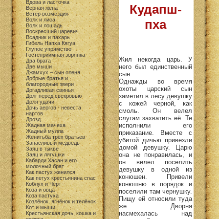
Вдова и ласточка
Кудапш-
Верная жена
Ветер возмездия
Волк и лиса
пха
Волк и лошадь
Воскресший царевич
Всадник и пахарь
Гибель Напха Кягуа
Глупое упрямство
Гостеприимная зорянка
Жил некогда царь. У
Два брата
него был единственный
Две мыши
Джамхух – сын оленя
сын.
Добрые братья и
Однажды во время
благородные звери
охоты царский сын
Догадливая свинья
заметил в лесу девушку
Долг перед свекровью
Доля удачи
с кожей черной, как
Дочь аергов - невеста
смоль. Он велел
нартов
слугам захватить её. Те
Дрозд
исполнили его
Жадная мачеха
Жадный мулла
приказание. Вместе с
Женитьба трёх братьев
убитой дичью привезли
Запасливый медведь
домой девушку. Царю
Заяц в тыкве
она не понравилась, и
Заяц и лягушки
Кабарди Хасан и его
он велел поселить
молочный брат
девушку в одной из
Как пастух женился
конюшен. Привели
Как петух крестьянина спас
конюшню в порядок и
Коблух и Чёрт
Коза и овца
поселили там чернушку.
Коза пастуха
Пищу ей относили туда
Козлёнок, ягнёнок и телёнок
же. Дворня
Кот и мыши
насмехалась над
Крестьянская дочь, кошка и