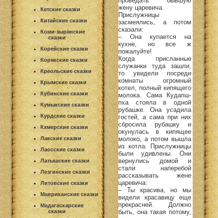
проведать бывшую
жену царевича.
Кетские сказки
Прислужницы
Китайские сказки
засмеялись, а потом
сказали:
Коми-зырянские
– Она купается на
сказки
кухне, но все ж
Корейские сказки
пожалуйте!
Когда присланные
Корякские сказки
служанки туда зашли,
Креольские сказки
то увидели посреди
комнаты огромный
Крымские сказки
котел, полный кипящего
Кубинские сказки
молока. Сама Кудапш-
пха стояла в одной
Кумыкские сказки
рубашке. Она усадила
Курдские сказки
гостей, а сама при них
сбросила рубашку и
Кхмерские сказки
окунулась в кипящее
молоко, а потом вышла
Лакские сказки
из котла. Прислужницы
Лаосские сказки
были удивлены. Они
вернулись домой и
Латышские сказки
стали наперебой
Лезгинские сказки
рассказывать жене
царевича:
Литовские сказки
– Ты красива, но мы
Мавриканские сказки
видели красавицу еще
прекрасней. Должно
Мадагаскарские
быть, она такая потому,
сказки