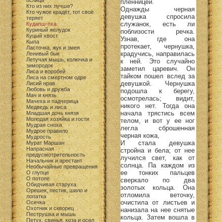
ослица
пленницей.
Кто из них лучше?
Однажды черная
Кто чужое крадёт, тот своё
девушка спросила
теряет
служанок, есть ли
Кудапш-пха
Куриный желудок
поблизости речка.
Куцый хвост
Узнав, где она
Кыпа
протекает, чернушка,
Ласточка, жук и змея
крадучись, направилась
Ленивый бык
Летучая мышь, колючка и
к ней. Это случайно
зимородок
заметил царевич. Он
Лиса и воробей
тайком пошел вслед за
Лиса на смертном одре
девушкой. Чернушка
Лисий нрав
Любовь и дружба
подошла к берегу,
Мач и князь
осмотрелась; видит,
Мачеха и падчерица
никого нет. Тогда она
Медведь и лиса
начала трястись всем
Младшая дочь князя
Молодая хозяйка и гости
телом, и вот у ее ног
Мудрая сноха
легла сброшенная
Мудрое правило
черная кожа,
Мудрость
И стала девушка
Мурат Маршан
Напрасная
стройна и бела; от нее
предусмотрительность
лучился свет, как от
Начальник и арестант
солнца. Па каждом из
Необычайные превращения
ее тонких пальцев
О глупце
О потопе
сверкало по два
Обидчивая старуха
золотых кольца. Она
Орешек, пестик, шило и
отломила веточку,
лопатка
очистила от листьев и
Осечка
Охотник и скворец
нанизала на нее снятые
Пеструшка и мышь
кольца. Затем вошла в
Петух, свинья, коза и осел