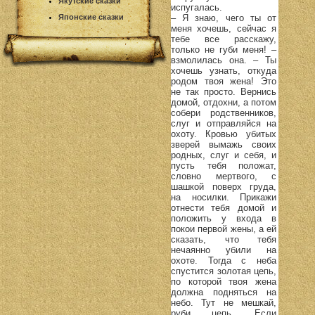
Якутские сказки
испугалась.
– Я знаю, чего ты от
Японские сказки
меня хочешь, сейчас я
тебе все расскажу,
только не губи меня! –
взмолилась она. – Ты
хочешь узнать, откуда
родом твоя жена! Это
не так просто. Вернись
домой, отдохни, а потом
собери родственников,
слуг и отправляйся на
охоту. Кровью убитых
зверей вымажь своих
родных, слуг и себя, и
пусть тебя положат,
словно мертвого, с
шашкой поверх груда,
на носилки. Прикажи
отнести тебя домой и
положить у входа в
покои первой жены, а ей
сказать, что тебя
нечаянно убили на
охоте. Тогда с неба
спустится золотая цепь,
по которой твоя жена
должна подняться на
небо. Тут не мешкай,
руби цепь. Если