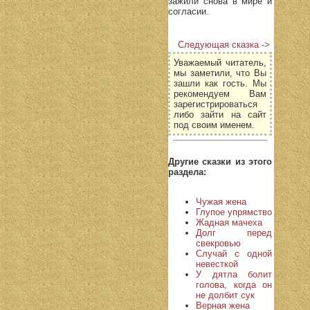
зажили снова в мире и
согласии.
Следующая сказка ->
Уважаемый читатель,
мы заметили, что Вы
зашли как гость. Мы
рекомендуем Вам
зарегистрироваться
либо зайти на сайт
под своим именем.
Другие сказки из этого
раздела:
Чужая жена
Глупое упрямство
Жадная мачеха
Долг перед
свекровью
Случай с одной
невесткой
У дятла болит
голова, когда он
не долбит сук
Верная жена