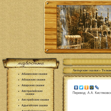
Авторские сказки
»
Толки
Абазинские сказки
Абхазские сказки
Аварские сказки
Австралийские
Перевод: А.А. Кистяковс
сказки
Австрийские сказки
Адыгейские сказки