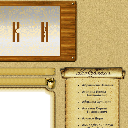
Абрамцева Наталья
Агапова Ирина
Анатольевна
Айшаева Зульфия
Аксаков Сергей
Тимофеевич
Алонсо Дора
Амирэджиби Чабуа