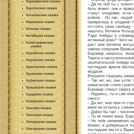
Карачаевские сказки
– Да не пой ты с чужого
быть может, они и прав
Карельские сказки
станут злодеями, если 
Каталонские сказки
робкие... Но нас, люде
превратишь в злодеев! 
Керекские сказки
отстоять свою свободу –
Кетские сказки
нашлось Великое Кольцо
Ради победы в справед
Китайские сказки
истинный воин? Чего не
Коми-зырянские
даст мне великое могущ
сказки
навеки сокрушим Вражье
Боромир, казалось, поз
Корейские сказки
Тирита и наступательные
Корякские сказки
окончательной победе н
последних врагов беспо
Креольские сказки
мудрым.
Крымские сказки
Внезапно гондорец заме
– Так нет же, они хотят
Кубинские сказки
невысоклик слепо сунет
Кумыкские сказки
Боромир глянул сверху в
– Надеюсь, ты и сам пони
Курдские сказки
смысл.
Кхмерские сказки
– Да нет, мне просто стр
меня не осталось сомнен
Лакские сказки
– Давно бы так! – воскли
Лаосские сказки
– Ты не понял меня, Боро
– Но тебе непременно н
Латышские сказки
близко, и доберешься ты
Лезгинские сказки
последние вести о Враге