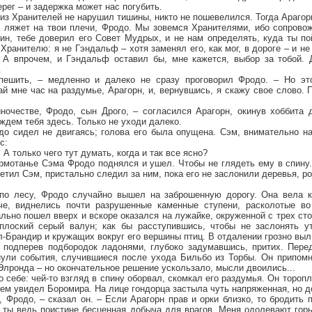
ерег – и задержка может нас погубить.
 из Хранителей не нарушил тишины, никто не пошевелился. Тогда Арагор
 ляжет на твои плечи, Фродо. Мы зовемся Хранителями, ибо сопровож
ин, тебе доверил его Совет Мудрых, и не нам определять, куда ты по
Хранителю: я не Гэндальф – хотя заменял его, как мог, в дороге – и не
 А впрочем, и Гэндальф оставил бы, мне кажется, выбор за тобой. 
.
пешить, – медленно и далеко не сразу проговорил Фродо. – Но эт
й мне час на раздумье, Арагорн, и, вернувшись, я скажу свое слово. 
ночестве, Фродо, сын Дрого, – согласился Арагорн, окинув хоббита
ждем тебя здесь. Только не уходи далеко.
до сидел не двигаясь; голова его была опущена. Сэм, внимательно н
с:
. А только чего тут думать, когда и так все ясно?
ормотанье Сэма Фродо поднялся и ушел. Чтобы не глядеть ему в спину
етил Сэм, пристально следил за ним, пока его не заслонили деревья, р
по лесу, Фродо случайно вышел на заброшенную дорогу. Она вела к
че, виднелись почти разрушенные каменные ступени, расколотые во
ьно пошел вверх и вскоре оказался на лужайке, окруженной с трех ст
плоский серый валун; как бы расступившись, чтобы не заслонять ут
л-Брандир и кружащих вокруг его вершины птиц. В отдалении грозно выл
 подперев подбородок ладонями, глубоко задумавшись, притих. Пер
ули события, случившиеся после ухода Бильбо из Торбы. Он припом
Элронда – но окончательное решение ускользало, мысли двоились...
о себе: чей-то взгляд в спину оборвал, скомкал его раздумья. Он тороп
ем увидел Боромира. На лице гондорца застыла чуть напряженная, но д
, Фродо, – сказал он. – Если Арагорн прав и орки близко, то бродить 
– ты ведь поистине бесценная добыча для врагов. Меня одолевают гор