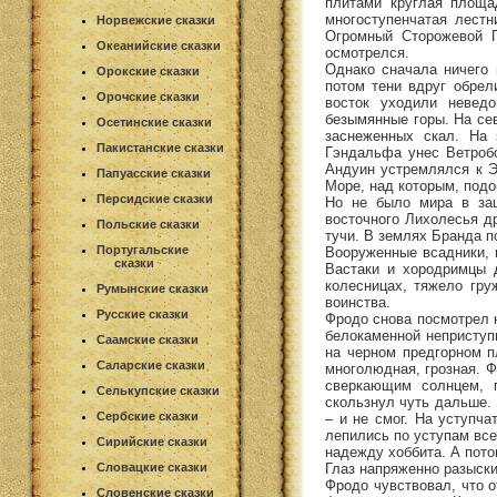
плитами круглая площад
многоступенчатая лест
Норвежские сказки
Огромный Сторожевой П
Океанийские сказки
осмотрелся.
Однако сначала ничего 
Орокские сказки
потом тени вдруг обрели
Орочские сказки
восток уходили невед
безымянные горы. На се
Осетинские сказки
заснеженных скал. На 
Пакистанские сказки
Гэндальфа унес Ветробо
Андуин устремлялся к Э
Папуасские сказки
Море, над которым, под
Персидские сказки
Но не было мира в зац
восточного Лихолесья д
Польские сказки
тучи. В землях Бранда 
Португальские
Вооруженные всадники, 
сказки
Вастаки и хородримцы д
колесницах, тяжело гру
Румынские сказки
воинства.
Русские сказки
Фродо снова посмотрел н
белокаменной неприступ
Саамские сказки
на черном предгорном п
Саларские сказки
многолюдная, грозная. Ф
сверкающим солнцем, г
Селькупские сказки
скользнул чуть дальше. 
Сербские сказки
– и не смог. На уступч
лепились по уступам все
Сирийские сказки
надежду хоббита. А пот
Глаз напряженно разыски
Словацкие сказки
Фродо чувствовал, что о
Словенские сказки