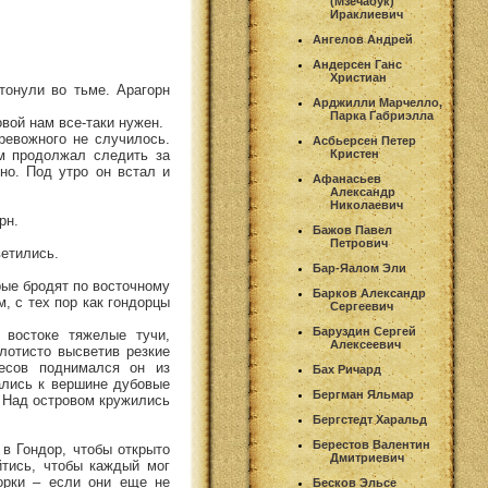
(Мзечабук)
Ираклиевич
Ангелов Андрей
Андерсен Ганс
Христиан
тонули во тьме. Арагорн
Арджилли Марчелло,
Парка Габриэлла
овой нам все-таки нужен.
ревожного не случилось.
Асбьерсен Петер
м продолжал следить за
Кристен
но. Под утро он встал и
Афанасьев
Александр
Николаевич
рн.
Бажов Павел
Петрович
ветились.
Бар-Яалом Эли
рые бродят по восточному
Барков Александр
, с тех пор как гондорцы
Сергеевич
Баруздин Сергей
 востоке тяжелые тучи,
Алексеевич
лотисто высветив резкие
есов поднимался он из
Бах Ричард
ались к вершине дубовые
Бергман Яльмар
 Над островом кружились
Бергстедт Харальд
Берестов Валентин
 в Гондор, чтобы открыто
Дмитриевич
йтись, чтобы каждый мог
орки – если они еще не
Бесков Эльсе