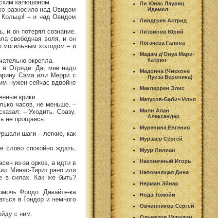
нским капюшоном.
Ли Юнас Лауриц
эхо разносило над Овидом
Идемил
, Кольцо! – и над Овидом
Линдгрен Астрид
, и он потерял сознание.
Литвинов Юрий
ыла свободная воля, и он
Логачева Галина
ло могильным холодом – и
Мадам д'Онуа Мари-
чательно окрепла.
Катрин
с в Отряде. Да, мне надо
Мадонна (Чикконе
старину Сэма или Мерри с
Луиза Вероника)
 им нужен сейчас вдвойне
Маклеррен Элис
енные крики.
Матусов-Бабич Илья
лько часов, не меньше. –
Милн Алан
казал: – Уходить. Сразу.
Александер
ть не прощаясь.
Муренина Евгения
ршали шаги – легкие, как
Мурзаев Сергей
е слово спокойно ждать,
Муур Лилиан
Наконечный Игорь
сен из-за орков, а идти в
Сил Минас-Тирит рано или
Непомнящая Дина
е в силах. Как же быть?
Нерман Эйнар
омочь Фродо. Давайте-ка
Нода Томойи
раться в Гондор и немного
Овчинников Сергей
ойду с ним.
Ольмезов Мурадин