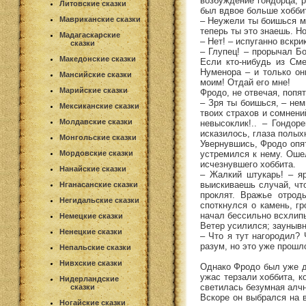
возбуждение гондорца, р
Литовские сказки
был вдвое больше хоббит
Мавриканские сказки
– Неужели ты боишься ме
теперь ты это знаешь. Н
Мадагаскарские
– Нет! – испуганно вскри
сказки
– Глупец! – прорычал Бо
Македонские сказки
Если кто-нибудь из Сме
Нуменора – и только он
Мансийские сказки
моим! Отдай его мне!
Марийские сказки
Фродо, не отвечая, попя
– Зря ты боишься, – нем
Мексиканские сказки
твоих страхов и сомнений
Молдавские сказки
невысоклик!.. – Гондор
исказилось, глаза полых
Монгольские сказки
Увернувшись, Фродо опят
устремился к нему. Оше
Мордовские сказки
исчезнувшего хоббита.
Нанайские сказки
– Жалкий штукарь! – яр
выискиваешь случай, чт
Нганасанские сказки
проклят. Вражье отрод
Негидальские сказки
споткнулся о камень, г
начал бессильно всхлип
Немецкие сказки
Ветер усилился; заунывн
Ненецкие сказки
– Что я тут нагородил? 
разум, но это уже прошло
Непальские сказки
Нивхские сказки
Однако Фродо был уже д
ужас терзали хоббита, 
Нидерландские
светилась безумная алчн
сказки
Вскоре он выбрался на 
Ногайские сказки