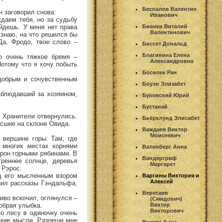
Беспалов Валентин
н заговорил снова:
Иванович
даем тебя, но за судьбу
йдешь. У меня нет права
Бианки Виталий
Валентинович
 знаю, на что решился бы
Да, Фродо, твое слово –
Биссет Дональд
Благинина Елена
о очень тяжкое бремя –
Александровна
Потому что я хочу побыть
Босилек Ран
 добрым и сочувственным
Боуэн Элизабет
аблюдавший за хозяином,
Буковский Юрий
Бустанай
. Хранители отвернулись.
Бьёрклунд Элисабет
осшие на склоне Овида.
Важдаев Виктор
Моисеевич
 вершине горы. Там, где
 многих местах корнями
Валенберг Анна
орон горными рябинами. В
Вандергриф
реннее солнце, деревья
Маргарет
 Рэрос.
ед его мысленным взором
Варгины Виктория и
Алексей
нил рассказы Гэндальфа,
Вересаев
ливо вскочил, оглянулся –
(Смидович)
обрая улыбка.
Виктор
Викторович
по лесу в одиночку очень
ькие мысли. Разреши мне