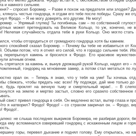
ука его мелко дрожала. Фродо встал и, с беспокойством оглядев Боро
а и намного сильнее.
ня? – спросил Боромир. – Разве я похож на предателя или злодея? Да
о, клянусь честью гондорца, я отдам его тебе после победы. Сразу же от
кнул Фродо. – Я не могу доверять его другим. Не могу!
ромир. – Упрямый глупец! Ты погибнешь сам – по собственной глупост
ртных может претендовать на Великое Кольцо, то уж, конечно, не 
и! Нелепая случайность отдала тебе в руки Кольцо. Оно могло стать
тился, чтобы отгородиться от громадного гондорца хотя бы камнем.
ного спокойней сказал Боромир. – Почему бы тебе не избавиться от Ко
. Объяви потом, что я отнял его силой, что я гораздо сильнее тебя. Иб
ец перепрыгнул камень и бросился к Фродо. Его красивое мужестве
нули алчным огнем.
ь спрятался за камень и, вынув дрожащей рукой Кольцо, надел его – 
ломленный, гондорец на мгновение замер, а потом стал метаться по л
остно орал он. – Теперь я знаю, что у тебя на уме! Ты хочешь от
обы сбежать, чтобы предать нас всех! Ну подожди, дай мне только до
ье, будь проклят на вечную тьму и смертельный мрак!.. – В слепо
рохнулся на землю и мертво застыл, словно его сразило собственное 
ывать.
ый свист привел гондорца в себя. Он медленно встал, вытер глаза и пр
Что я натворил? Фродо! Фродо! – со страхом закричал он. – Фродо, в
! Фродо!..
алеко: не слыша последних выкриков Боромира, не разбирая дороги, б
когда ему вспоминался озверевший гондорец с искаженным лицом и гор
ость.
вершину горы, перевел дыхание и поднял голову. Ему открылась, но к