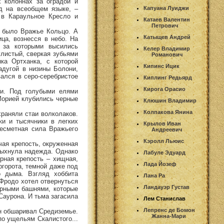
х колоннах за оградой и
д на всеобщем языке, –
Капуана Луиджи
 в Караульное Кресло и
Катаев Валентин
Петрович
е было Вражье Кольцо. А
Катыщев Андрей
ица, вознесся в небо. На
 за которыми высились
Келер Владимир
глистый, сверкая зубьями
Романович
ка Ортханка, с которой
Кипинс Ицик
адугой в низины Болони,
ался в серо-серебристое
Киплинг Редьярд
Кирога Орасио
ки. Под голубыми елями
Морией клубились черные
Клюшин Владимир
Колпакова Янина
храняли стаи волколаков.
ки и тысячники в легких
Крылов Иван
несметная сила Вражьего
Андреевич
Кэролл Льюис
чая крепость, окруженная
спыхнула надежда. Однако
Лабуле Эдуард
ерная крепость – хищная,
Лада Йозеф
ргорота, темной даже под
о дыма. Взгляд хоббита
Лана Ра
 Фродо хотел отвернуться
Ландауэр Густав
орными башнями, которые
Саурона. И тьма загасила
Лем Станислав
Лепренс де Бомон
он обшаривал Средиземье.
Жанна-Мари
по ущельям Скалистого...