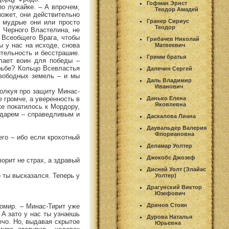
Гофман Эрнст
по лужайке. – А впрочем,
Теодор Амадей
может, они действительно
Гранер Сириус
, мудрые они или просто
Теодор
т Черного Властелина, не
 Всеобщего Врага, чтобы
Грибачев Николай
ы у нас на исходе, снова
Матвеевич
тельность и бесстрашие.
Гримм братья
лает воин для победы –
рьбе? Кольцо Всевластья
Далечин Сергей
свободных земель – и мы
Даль Владимир
Иванович
толкуя про защиту Минас-
 громче, а уверенность в
Данько Елена
Яковлевна
ке покатилось к Мордору,
ударем – справедливым и
Даскалова Лиана
Даувальдер Валерия
Флориановна
его – ибо если крохотный
Деламар Уолтер
Джекобс Джозеф
ворит не страх, а здравый
Дисней Уолт (Элайас
о ты высказался. Теперь у
Уолтер)
Драгунский Виктор
Юзефович
Дринов Стоян
ромир. – Минас-Тирит уже
 А зато у нас ты узнаешь
Дурова Наталья
ечо. Но, выдавая скрытое
Юрьевна