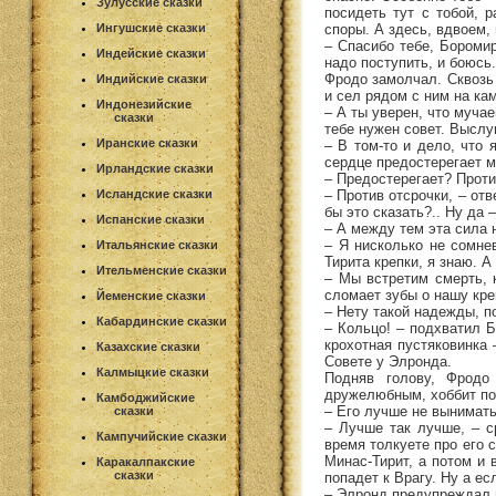
Зулусские сказки
посидеть тут с тобой, 
споры. А здесь, вдвоем,
Ингушские сказки
– Спасибо тебе, Боромир
Индейские сказки
надо поступить, и боюсь
Фродо замолчал. Сквозь
Индийские сказки
и сел рядом с ним на ка
Индонезийские
– А ты уверен, что муча
сказки
тебе нужен совет. Выслу
Иранские сказки
– В том-то и дело, что 
сердце предостерегает м
Ирландские сказки
– Предостерегает? Проти
– Против отсрочки, – отв
Исландские сказки
бы это сказать?.. Ну да
Испанские сказки
– А между тем эта сила 
– Я нисколько не сомне
Итальянские сказки
Тирита крепки, я знаю. А
Ительменские сказки
– Мы встретим смерть, 
сломает зубы о нашу кре
Йеменские сказки
– Нету такой надежды, п
Кабардинские сказки
– Кольцо! – подхватил Б
крохотная пустяковинка 
Казахские сказки
Совете у Элронда.
Калмыцкие сказки
Подняв голову, Фродо
дружелюбным, хоббит по
Камбоджийские
– Его лучше не вынимать,
сказки
– Лучше так лучше, – с
Кампучийские сказки
время толкуете про его 
Минас-Тирит, а потом и 
Каракалпакские
сказки
попадет к Врагу. Ну а ес
– Элронд предупреждал 