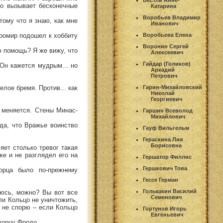
Вестли Анне-
во вызывает бесконечные
Катарина
Воробьев Владимир
тому что я знаю, как мне
Иванович
оромир подошел к хоббиту
Воробьева Елена
Воронин Сергей
ю помощь? Я же вижу, что
Алексеевич
Гайдар (Голиков)
 Он кажется мудрым... но
Аркадий
Петрович
елое бремя. Против... как
Гарин-Михайловский
Николай
Георгиевич
 меняется. Стены Минас-
Гаршин Всеволод
Михайлович
да, что Вражье воинство
Гауф Вильгельм
Гераскина Лия
Борисовна
яет столько тревог такая
же и не разглядел его на
Гершатор Филлис
Гершкович Това
орца было по-прежнему
Гессе Герман
Голышкин Василий
еюсь, можно? Вы вот все
Семенович
ли Кольцо не уничтожить,
я не спорю – если Кольцо
Гортунов Игорь
Евгеньевич
дорцу Фродо.