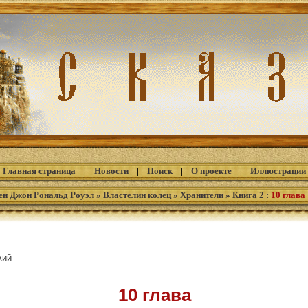
Главная страница
|
Новости
|
Поиск
|
О проекте
|
Иллюстрации
ен Джон Рональд Роуэл
»
Властелин колец
»
Хранители
»
Книга 2
:
10 глава
кий
10 глава