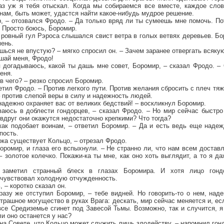
раз уж я тебя отыскал. Когда мы собираемся все вместе, каждое сло
 нам, быть может, удастся найти какое-нибудь мудрое решение.
, – отозвался Фродо. – Да только вряд ли ты сумеешь мне помочь. По
. Просто боюсь, Боромир.
 ровный гул Рэроса слышался свист ветра в голых ветвях деревьев. Б
мень.
ешься не впустую? – мягко спросил он. – Зачем заранее отвергать всяку
шай меня, Фродо!
я догадываюсь, какой ты дашь мне совет, Боромир, – сказал Фродо. –
еня.
в чего? – резко спросил Боромир.
етил Фродо. – Против легкого пути. Против желания сбросить с плеч тяж
 – против слепой веры в силу и надежность людей.
надежно охраняет вас от великих бедствий! – воскликнул Боромир.
ваюсь в доблести гондорцев, – сказал Фродо. – Но мир сейчас быстро
 вдруг они окажутся недостаточно крепкими? Что тогда?
как подобает воинам, – ответил Боромир. – Да и есть ведь еще надеж
пость.
ока существует Кольцо, – отрезал Фродо.
оромир, и глаза его вспыхнули. – Не странно ли, что нам всем доставл
– золотое колечко. Покажи-ка ты мне, как оно хоть выглядит, а то я да
 заметил странный блеск в глазах Боромира. И хотя лицо гонд
чувствовал холодную отчужденность.
 – коротко сказал он.
разу же отступил Боромир, – тебе видней. Но говорить-то о нем, над
страшное могущество в руках Врага: дескать, мир сейчас меняется и, ес
все Средиземье сгинет под Завесой Тьмы. Возможно, так и случится, 
ли оно останется у нас?
на Совете, что Кольцо может служить лишь злодейству, – напомнил гон