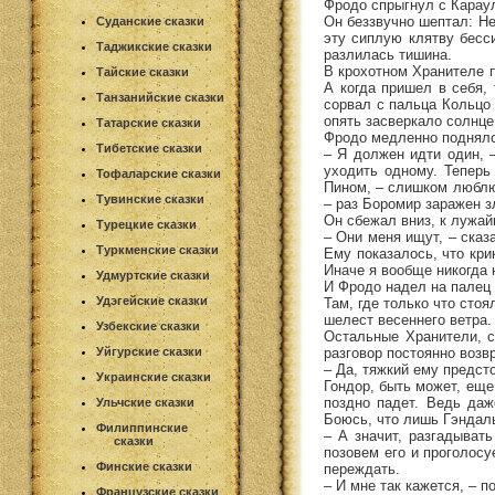
Фродо спрыгнул с Караул
Он беззвучно шептал: Не
Суданские сказки
эту сиплую клятву бесс
Таджикские сказки
разлилась тишина.
В крохотном Хранителе п
Тайские сказки
А когда пришел в себя, 
Танзанийские сказки
сорвал с пальца Кольцо 
опять засверкало солнце
Татарские сказки
Фродо медленно поднялся
Тибетские сказки
– Я должен идти один, 
уходить одному. Теперь
Тофаларские сказки
Пином, – слишком люблю
Тувинские сказки
– раз Боромир заражен з
Он сбежал вниз, к лужай
Турецкие сказки
– Они меня ищут, – сказ
Туркменские сказки
Ему показалось, что кри
Иначе я вообще никогда 
Удмуртские сказки
И Фродо надел на палец
Удэгейские сказки
Там, где только что сто
шелест весеннего ветра.
Узбекские сказки
Остальные Хранители, с
разговор постоянно воз
Уйгурские сказки
– Да, тяжкий ему предсто
Украинские сказки
Гондор, быть может, еще
поздно падет. Ведь даж
Ульчские сказки
Боюсь, что лишь Гэндаль
Филиппинские
– А значит, разгадыват
сказки
позовем его и проголосу
Финские сказки
переждать.
– И мне так кажется, – п
Французские сказки