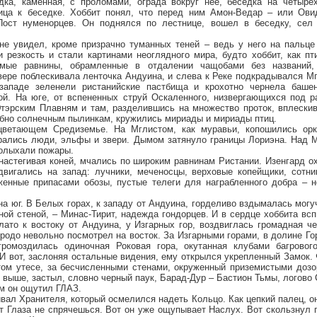
ка, каменная, с проломами, ограда вокруг нее, беседка на четыре
ница к беседке. Хоббит понял, что перед ним Амон-Ведар – или Ови
ост нуменорцев. Он поднялся по лестнице, вошел в беседку, сел
не увидел, кроме призрачно туманных теней – ведь у него на пальц
 резкость и стали картинами неоглядного мира, будто хоббит, как пт
омые равнины, обрамленные в отдалении чащобами без названий,
вере поблескивала ленточка Андуина, и слева к Реке подкрадывался М
западе зеленели ристанийские пастбища и крохотно чернела башен
й. На юге, от вспененных струй Оскаленного, низвергающихся под р
тэрским Плавням и там, разделившись на множество проток, вплескив
обно солнечным пылинкам, кружились мириады и мириады птиц.
ветающем Средиземье. На Мглистом, как муравьи, копошились ор
рались люди, эльфы и звери. Дымом затянуло границы Лориэна. Над 
полыхали пожары.
настегивая коней, мчались по широким равнинам Ристании. Изенгард о
вигались на запад: лучники, меченосцы, верховые копейщики, сотни
женные припасами обозы, пустые телеги для награбленного добра – 
а юг. В Белых горах, к западу от Андуина, горделиво вздымалась могу
ной стеной, – Минас-Тирит, надежда гондорцев. И в сердце хоббита в
лато к востоку от Андуина, у Изгарных гор, воздвиглась громадная ч
родо невольно посмотрел на восток. За Изгарными горами, в долине Го
ромоздилась одиночная Роковая гора, окутанная клубами багровог
И вот, заслоняя остальные видения, ему открылся укрепленный Замок.
атом утесе, за бесчисленными стенами, окруженный приземистыми доз
 выше, застыл, словно черный паук, Барад-Дур – Бастион Тьмы, логово 
ом он ощутил ГЛАЗ.
вал Хранителя, который осмелился надеть Кольцо. Как цепкий палец, 
т Глаза не спрячешься. Вот он уже ощупывает Наслух. Вот скользнул 