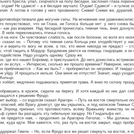
ьного Кресла, упал, скорчился на полу беседки, заслонил глаза лориэ
 отдам! Не сдамся! – а в беседке звучало: Отдам! Сдамся! – и гулкое 
илия. А потом в голове у него прозвенело: Сними! Сними же, дуралей
ротивоборствовали две могучие силы. На мгновение они уравновесились
то почувствовал, что ни Глаза, ни Голоса больше нет: у него снова б
– как раз вовремя. Над беседкой пронеслась темная тень, вниз дохну
. В небе перекликались птичьи голоса.
 на ноги. Он чувствовал слабость, как после болезни, но воля его окон
– сказал он. – Потому что темная сила Кольца уже злодействует у на
 я и верить-то могу не всем, а тех, кто меня никогда не предаст – 
, чтоб тащить в Мордор. Бродяжник рвется на помощь гондорцам, и он
лодейством. Надо уходить одному. Сразу же.
ке, где его нашел Боромир, и прислушался. До него донеслись встревож
ал он вслух. – Интересно, сколько же прошло времени? Наверное, неско
ки приближаются. – Как же быть? – пробормотал он негромко. И твердо с
не уйду. И прощаться нельзя. Они меня не отпустят! Значит, надо уходи
 Кольцо.
ял хоббит, медленно подымалась примятая трава. А вниз по склону прошу
обравшись в кружок, сидели на берегу. И хотя каждый из них дал себ
вращался к решению Фродо.
ит выбор, – со вздохом сказал Арагорн. – Путь на восток смертельно опа
 опасней, ибо Врагу донесут, где мы укрылись, и под натиском Темных 
е Элронд признал, что противостоять всему Вражьему воинству он н
ф сумел бы разгадать эту гибельную загадку. Но Гэндальфа нет...
ь ее придется нам, – продолжил за Арагорна Леголас. – Мы должны п
ем, куда идти. Мне кажется, что, раз путь на восток закрыт, надо проб
оддержал Гимли. – Но, если Фродо все же решит свернуть на восток, я п