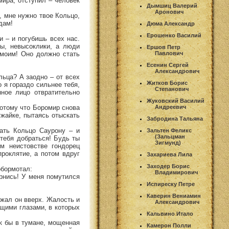
мира, отступил – человек
Дымшиц Валерий
Аронович
, мне нужно твое Кольцо,
дам!
Дюма Александр
Ерошенко Василий
и – и погубишь всех нас.
вы, невысоклики, а люди
Ершов Петр
 моим! Оно должно стать
Павлович
Есенин Сергей
Александрович
льца? А заодно – от всех
Житков Борис
о я гораздо сильнее тебя,
Степанович
нное лицо отвратительно
Жуковский Василий
потому что Боромир снова
Андреевич
ужайке, пытаясь отыскать
Забродина Тальяна
дать Кольцо Саурону – и
Зальтен Феликс
(Зальцман
 тебя добраться! Будь ты
Зигмунд)
м неистовстве гондорец
проклятие, а потом вдруг
Захариева Лила
Заходер Борис
обормотал:
Владимирович
ернись! У меня помутился
Испиреску Петре
Каверин Вениамин
ежал он вверх. Жалость и
Александрович
ящими глазами, в которых
Кальвино Итало
ак бы в тумане, мощенная
Камерон Полли