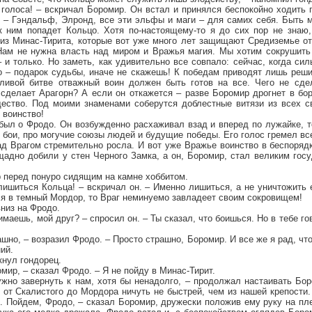
 голоса! – вскричал Боромир. Он встал и принялся беспокойно ходить 
ы – Гэндальф, Элронд, все эти эльфы и маги – для самих себя. Быть 
к ним попадет Кольцо. Хотя по-настоящему-то я до сих пор не знаю
й из Минас-Тирита, которые вот уже много лет защищают Средиземье о
Нам не нужна власть над миром и Вражья магия. Мы хотим сокрушить
 и только. Но заметь, как удивительно все совпало: сейчас, когда сил
 – подарок судьбы, иначе не скажешь! К победам приводят лишь реши
ливой битве отважный воин должен быть готов на все. Чего не сде
 сделает Арагорн? А если он откажется – разве Боромир дрогнет в бо
ество. Под моими знаменами соберутся доблестные витязи из всех 
 воинство!
абыл о Фродо. Он возбужденно расхаживал взад и вперед по лужайке, 
 бои, про могучие союзы людей и будущие победы. Его голос гремел все
ад Врагом стремительно росла. И вот уже Вражье воинство в беспоряд
щадно добили у стен Черного Замка, а он, Боромир, стал великим гос
р перед понуро сидящим на камне хоббитом.
 лишиться Кольца! – вскричал он. – Именно лишиться, а не уничтожить 
ся в темный Мордор, то Враг неминуемо завладеет своим сокровищем!
низ на Фродо.
маешь, мой друг? – спросил он. – Ты сказал, что боишься. Но в тебе го
ашно, – возразил Фродо. – Просто страшно, Боромир. И все же я рад, чт
ий.
кнул гондорец.
мир, – сказал Фродо. – Я не пойду в Минас-Тирит.
ужно завернуть к нам, хотя бы ненадолго, – продолжал настаивать Бо
 от Скалистого до Мордора ничуть не быстрей, чем из нашей крепости.
. Пойдем, Фродо, – сказал Боромир, дружески положив ему руку на пл