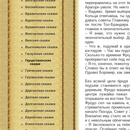
Болгарские сказки
переправились на этот б
Арагорн умолк. Но никто
Боснийские сказки
– Видимо, бремя выбора
Бразильские сказки
Кольца отвечаешь ты од
давать советы Главному 
Бурятские сказки
он после Тол-Брандира.
Бушменские сказки
главное и окончательное
– Я знаю, что нужно с
Венгерские сказки
окончательный выбор. Да
Вепские сказки
один.
– Что ж, подумай в оди
Вьетнамские сказки
взглядом. – Час мы подо
Гагаузские сказки
Сколько-то времени Фро
пробормотал себе под но
Герцеговинские
– Я-то, конечно, помолчу
сказки
Словно бы в ответ на б
Греческие сказки
Однако Боромир, как зам
Грузинские сказки
Без всякой цели бродя 
Даосские сказки
подъем становился кру
деревьев. Фродо машинал
Даргинские сказки
центре лужайки лежал 
Датские сказки
открывали на востоке То
Фродо сел на камень и,
Долганские сказки
стремительно промелькн
Дунганские сказки
начало Похода, Совет у 
Внезапно ему стало не п
Еврейские сказки
и с невольным облегчени
Египетские сказки
– Я беспокоился за тебя
опасно. Особенно тебе 