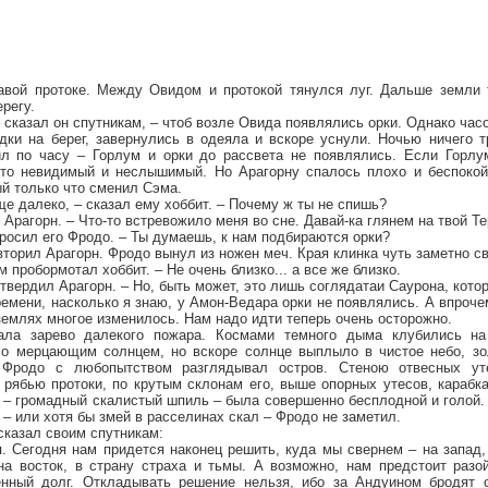
авой протоке. Между Овидом и протокой тянулся луг. Дальше земли 
регу.
– сказал он спутникам, – чтоб возле Овида появлялись орки. Однако час
ки на берег, завернулись в одеяла и вскоре уснули. Ночью ничего т
л по часу – Горлум и орки до рассвета не появлялись. Если Горлу
-то невидимый и неслышимый. Но Арагорну спалось плохо и беспокой
й только что сменил Сэма.
ще далеко, – сказал ему хоббит. – Почему ж ты не спишь?
 Арагорн. – Что-то встревожило меня во сне. Давай-ка глянем на твой Те
росил его Фродо. – Ты думаешь, к нам подбираются орки?
вторил Арагорн. Фродо вынул из ножен меч. Края клинка чуть заметно с
м пробормотал хоббит. – Не очень близко... а все же близко.
дтвердил Арагорн. – Но, быть может, это лишь соглядатаи Саурона, кото
ремени, насколько я знаю, у Амон-Ведара орки не появлялись. А впрочем
землях многое изменилось. Нам надо идти теперь очень осторожно.
ала зарево далекого пожара. Космами темного дыма клубились на
о мерцающим солнцем, но вскоре солнце выплыло в чистое небо, зо
. Фродо с любопытством разглядывал остров. Стеною отвесных ут
рябью протоки, по крутым склонам его, выше опорных утесов, карабк
 – громадный скалистый шпиль – была совершенно бесплодной и голой.
 – или хотя бы змей в расселинах скал – Фродо не заметил.
сказал своим спутникам:
. Сегодня нам придется наконец решить, куда мы свернем – на запад,
на восток, в страну страха и тьмы. А возможно, нам предстоит разо
енный долг. Откладывать решение нельзя, ибо за Андуином бродят 