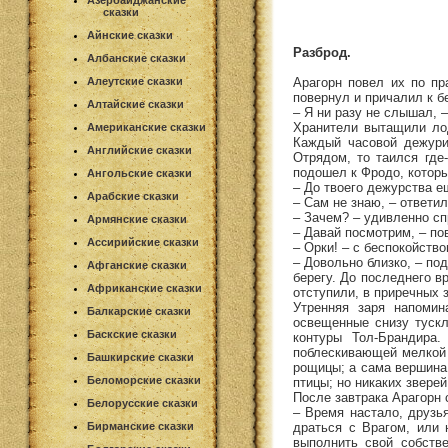
Азербайджанские
сказки
Айнские сказки
Разброд.
Албанские сказки
Арагорн повел их по пр
Алеутские сказки
повернул и причалил к бе
Алтайские сказки
– Я ни разу не слышал, 
Хранители вытащили лод
Американские сказки
Каждый часовой дежури
Английские сказки
Отрядом, то таился где
подошел к Фродо, которы
Ангольские сказки
– До твоего дежурства е
Арабские сказки
– Сам не знаю, – ответил
– Зачем? – удивленно сп
Армянские сказки
– Давай посмотрим, – по
Ассирийские сказки
– Орки! – с беспокойство
– Довольно близко, – по
Афганские сказки
берегу. До последнего в
Африканские сказки
отступили, в приречных 
Утренняя заря напомин
Балкарские сказки
освещенные снизу тускл
Баскские сказки
контуры Тол-Брандира
поблескивающей мелкой 
Башкирские сказки
рощицы; а сама вершина
Беломорские сказки
птицы; но никаких зверей
После завтрака Арагорн 
Белорусские сказки
– Время настало, друзья
драться с Врагом, или 
Бирманские сказки
выполнить свой собств