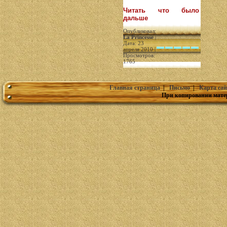
Читать что было
дальше
Опубликовал:
La Princesse
|
Дата: 23
апреля 2010 |
Просмотров:
1765
Главная страница
|
Письмо
|
Карта сай
При копировании мате