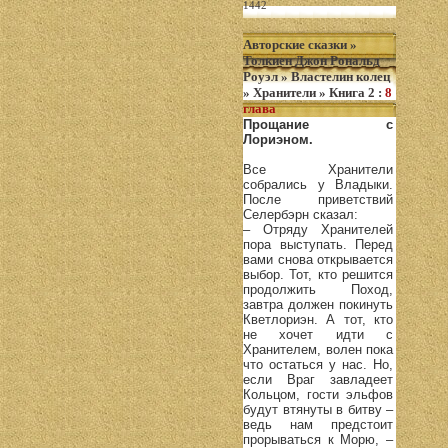
1442
Авторские сказки
»
Толкиен Джон Рональд
Роуэл
»
Властелин колец
»
Хранители
»
Книга 2
:
8
глава
Прощание с
Лориэном.
Все Хранители
собрались у Владыки.
После приветствий
Селербэрн сказал:
– Отряду Хранителей
пора выступать. Перед
вами снова открывается
выбор. Тот, кто решится
продолжить Поход,
завтра должен покинуть
Кветлориэн. А тот, кто
не хочет идти с
Хранителем, волен пока
что остаться у нас. Но,
если Враг завладеет
Кольцом, гости эльфов
будут втянуты в битву –
ведь нам предстоит
прорываться к Морю, –