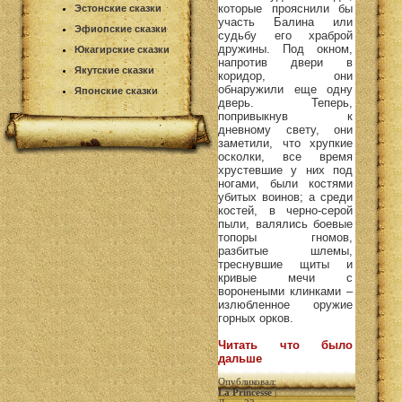
которые прояснили бы
Эстонские сказки
участь Балина или
Эфиопские сказки
судьбу его храброй
дружины. Под окном,
Юкагирские сказки
напротив двери в
Якутские сказки
коридор, они
обнаружили еще одну
Японские сказки
дверь. Теперь,
попривыкнув к
дневному свету, они
заметили, что хрупкие
осколки, все время
хрустевшие у них под
ногами, были костями
убитых воинов; а среди
костей, в черно-серой
пыли, валялись боевые
топоры гномов,
разбитые шлемы,
треснувшие щиты и
кривые мечи с
воронеными клинками –
излюбленное оружие
горных орков.
Читать что было
дальше
Опубликовал:
La Princesse
|