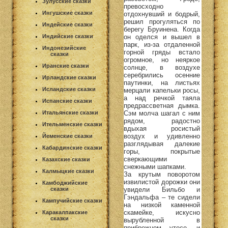
Зулусские сказки
превосходно
Ингушские сказки
отдохнувший и бодрый,
решил прогуляться по
Индейские сказки
берегу Бруинена. Когда
Индийские сказки
он оделся и вышел в
парк, из-за отдаленной
Индонезийские
горной гряды встало
сказки
огромное, но неяркое
Иранские сказки
солнце, в воздухе
серебрились осенние
Ирландские сказки
паутинки, на листьях
Исландские сказки
мерцали капельки росы,
а над речкой таяла
Испанские сказки
предрассветная дымка.
Итальянские сказки
Сэм молча шагал с ним
рядом, радостно
Ительменские сказки
вдыхая росистый
воздух и удивленно
Йеменские сказки
разглядывая далекие
Кабардинские сказки
горы, покрытые
сверкающими
Казахские сказки
снежными шапками.
Калмыцкие сказки
За крутым поворотом
извилистой дорожки они
Камбоджийские
сказки
увидели Бильбо и
Гэндальфа – те сидели
Кампучийские сказки
на низкой каменной
скамейке, искусно
Каракалпакские
сказки
вырубленной в
прибрежном утесе, и