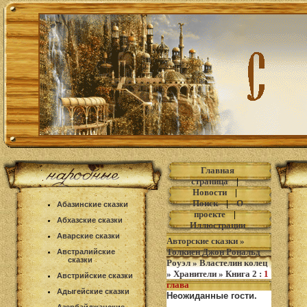
Главная
страница
|
Новости
|
Поиск
|
О
Абазинские сказки
проекте
|
Абхазские сказки
Иллюстрации
Аварские сказки
Авторские сказки
»
Толкиен Джон Рональд
Австралийские
сказки
Роуэл
»
Властелин колец
»
Хранители
»
Книга 2
:
1
Австрийские сказки
глава
Адыгейские сказки
Неожиданные гости.