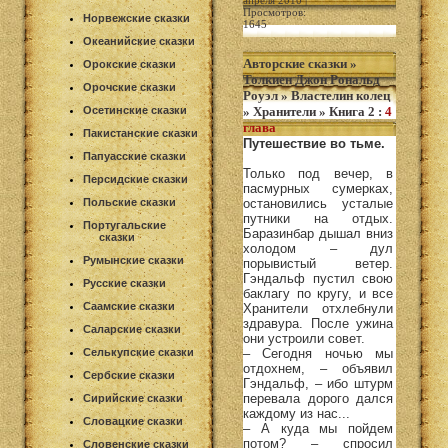
апреля 2010 |
Просмотров:
Норвежские сказки
1645
Океанийские сказки
Авторские сказки
»
Орокские сказки
Толкиен Джон Рональд
Орочские сказки
Роуэл
»
Властелин колец
Осетинские сказки
»
Хранители
»
Книга 2
:
4
глава
Пакистанские сказки
Путешествие во тьме.
Папуасские сказки
Только под вечер, в
Персидские сказки
пасмурных сумерках,
Польские сказки
остановились усталые
путники на отдых.
Португальские
Баразинбар дышал вниз
сказки
холодом – дул
Румынские сказки
порывистый ветер.
Гэндальф пустил свою
Русские сказки
баклагу по кругу, и все
Саамские сказки
Хранители отхлебнули
здравура. После ужина
Саларские сказки
они устроили совет.
Селькупские сказки
– Сегодня ночью мы
отдохнем, – объявил
Сербские сказки
Гэндальф, – ибо штурм
перевала дорого дался
Сирийские сказки
каждому из нас...
Словацкие сказки
– А куда мы пойдем
потом? – спросил
Словенские сказки