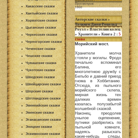
Просмотров:
Хакасские сказки
1860
Хантыйские сказки
Авторские сказки
»
Хорватские сказки
Толкиен Джон Рональд
Цыганские сказки
Роуэл
»
Властелин колец
»
Хранители
»
Книга 2
:
5
Черкесские сказки
глава
Черногорские сказки
Морийский мост.
Чеченские сказки
Хранители молча
Чешские сказки
стояли у могилы. Фродо
печально вспоминал
Чувашские сказки
Балина, его
Чукотские сказки
многолетнюю дружбу с
Бильбо и давний приезд
Шведские сказки
гнома в Хоббитанию.
Швейцарские сказки
Отсюда, из пыльного
морийского склепа,
Шорские сказки
мирная жизнь тех
Шотландские сказки
далеких времен
казалась полузабытой
Эвенкийские сказки
волшебной сказкой.
Эвенские сказки
Наконец, преодолев
унылое оцепенение,
Эганасанские сказки
путники разбрелись по
Энецкие сказки
пыльной комнате,
надеясь разыскать
Эскимосские сказки
какие-нибудь следы,