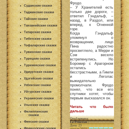
Фродо.
Суданские сказки
– У Хранителей есть
только две дороги, –
Таджикские сказки
ответил Гэндальф, –
Тайские сказки
назад, в Раздол, или
вперед, к Огненной
Танзанийские сказки
горе.
Татарские сказки
Когда Гэндальф
упомянул о
Тибетские сказки
возвращении, лицо
Тофаларские сказки
Пина радостно
просветлело, а Мерри и
Тувинские сказки
Сэм весело
Турецкие сказки
встрепенулись. Но
Боромир с Арагорном
Туркменские сказки
остались
Удмуртские сказки
бесстрастными, а Гимли
и Леголас
Удэгейские сказки
выжидательно
промолчали. Фродо
Узбекские сказки
понял, что все его
Уйгурские сказки
спутники хотят, чтобы
первым высказался он.
Украинские сказки
Ульчские сказки
Читать что было
дальше
Филиппинские
сказки
Опубликовал:
Финские сказки
La Princesse
|
Дата: 23
Французские сказки
апреля 2010 |