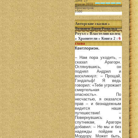
Дата: 23
апреля 2010 |
Просмотров:
1500
Авторские сказки
»
Толкиен Джон Рональд
Роуэл
»
Властелин колец
»
Хранители
»
Книга 2
:
6
глава
Кветлориэн.
– Нам пора уходить, –
сказал Арагорн.
Оглянувшись, он
поднял Андрил и
воскликнул: – Прощай,
Гэндальф! Я ведь
говорил: «Тебе угрожает
смертельная
опасность». По
несчастью, я оказался
прав – и безнадежным
видится наше
путешествие! –
Повернувшись к
спутникам, Арагорн
добавил: – Но мы и без
надежды пойдем к
Мордору. Может быть,