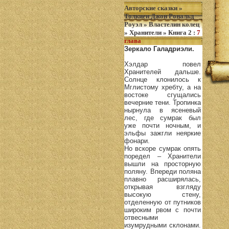
Авторские сказки
»
Толкиен Джон Рональд
Роуэл
»
Властелин колец
»
Хранители
»
Книга 2
:
7
глава
Зеркало Галадриэли.
Хэлдар повел
Хранителей дальше.
Солнце клонилось к
Мглистому хребту, а на
востоке сгущались
вечерние тени. Тропинка
нырнула в ясеневый
лес, где сумрак был
уже почти ночным, и
эльфы зажгли неяркие
фонари.
Но вскоре сумрак опять
поредел – Хранители
вышли на просторную
поляну. Впереди поляна
плавно расширялась,
открывая взгляду
высокую стену,
отделенную от путников
широким рвом с почти
отвесными
изумрудными склонами.