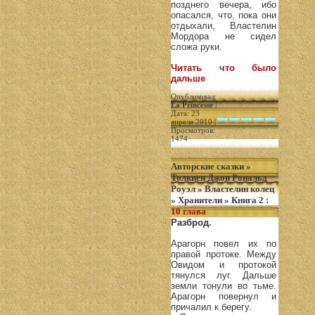
позднего вечера, ибо
опасался, что, пока они
отдыхали, Властелин
Мордора не сидел
сложа руки.
Читать что было
дальше
Опубликовал:
La Princesse
|
Дата: 23
апреля 2010 |
Просмотров:
1474
Авторские сказки
»
Толкиен Джон Рональд
Роуэл
»
Властелин колец
»
Хранители
»
Книга 2
:
10 глава
Разброд.
Арагорн повел их по
правой протоке. Между
Овидом и протокой
тянулся луг. Дальше
земли тонули во тьме.
Арагорн повернул и
причалил к берегу.