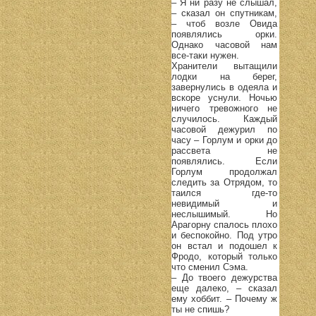
– Я ни разу не слышал,
– сказал он спутникам,
– чтоб возле Овида
появлялись орки.
Однако часовой нам
все-таки нужен.
Хранители вытащили
лодки на берег,
завернулись в одеяла и
вскоре уснули. Ночью
ничего тревожного не
случилось. Каждый
часовой дежурил по
часу – Горлум и орки до
рассвета не
появлялись. Если
Горлум продолжал
следить за Отрядом, то
таился где-то
невидимый и
неслышимый. Но
Арагорну спалось плохо
и беспокойно. Под утро
он встал и подошел к
Фродо, который только
что сменил Сэма.
– До твоего дежурства
еще далеко, – сказал
ему хоббит. – Почему ж
ты не спишь?