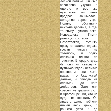
лесной поляне. Он был
заботливо укутан в
одеяло и все же
чувствовал, что очень
продрог. Занималось
холодное серое утро.
Поляну обступили
высокие деревья, а где-
то внизу шумела река.
Неподалеку Гимли
разводил костерок.
Позавтракав, путники
сразу отчалили; однако
грести никому не
хотелось, и лодки
спокойно плыли по
течению. Впереди, куда
бы они ни свернули,
путников ждали великие
опасности; они были
рады, что Скалистый
далеко, и отнюдь не
спешили до него
добраться. Зато они
совсем не тратили сил,
и Арагорн решил, что не
будет их торопить. Он
лишь следил, чтоб они
плыли весь день, с
раннего утра и до