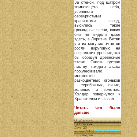
За стеной, под шатром
темнеющего неба,
усеянного
серебристыми
крапинками звезд,
высились такие
громадные ясени, каких
они не видели даже
здесь, в Лориэне. Ветви
у этих могучих гигантов
росли вкруговую на
нескольких уровнях, как
бы образуя древесные
этажи. Сквозь густую
листву каждого этажа
проблескивало
множество
разноцветных огоньков
– серебряных, синих,
зеленых и золотых.
Хэлдар повернулся к
Хранителям и сказал:
Читать что было
дальше
Опубликовал:
La Princesse
|
Дата: 23
апреля 2010 |
Просмотров: