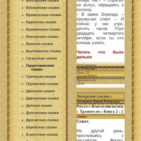
теперь час? – спросил
Болгарские сказки
он вслух, обращаясь к
Боснийские сказки
потолку.
– В замке Элронда, –
Бразильские сказки
прозвучал ответ. – И
Бурятские сказки
сейчас у нас утро,
десять часов. Утро
Бушменские сказки
двадцать четвертого
Венгерские сказки
октября, если ты это
хочешь узнать.
Вепские сказки
Вьетнамские сказки
Читать что было
дальше
Гагаузские сказки
Опубликовал:
Герцеговинские
La Princesse
|
сказки
Дата: 23
апреля 2010 |
Греческие сказки
Просмотров:
Грузинские сказки
1859
Даосские сказки
Авторские сказки
»
Даргинские сказки
Толкиен Джон Рональд
Датские сказки
Роуэл
»
Властелин колец
»
Хранители
»
Книга 2
:
2
Долганские сказки
глава
Дунганские сказки
Совет.
Еврейские сказки
На другой день,
Египетские сказки
проснувшись с
рассветом, Фродо,