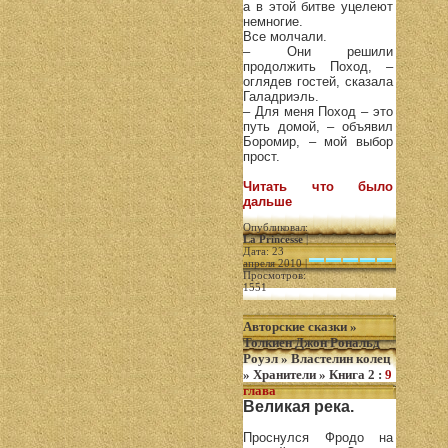
а в этой битве уцелеют
немногие.
Все молчали.
– Они решили
продолжить Поход, –
оглядев гостей, сказала
Галадриэль.
– Для меня Поход – это
путь домой, – объявил
Боромир, – мой выбор
прост.
Читать что было
дальше
Опубликовал:
La Princesse
|
Дата: 23
апреля 2010 |
Просмотров:
1551
Авторские сказки
»
Толкиен Джон Рональд
Роуэл
»
Властелин колец
»
Хранители
»
Книга 2
:
9
глава
Великая река.
Проснулся Фродо на