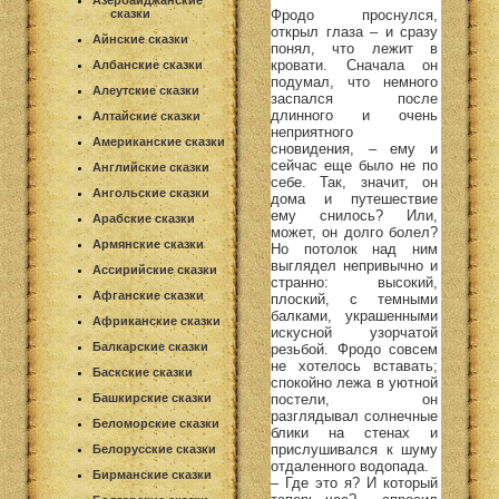
Азербайджанские
сказки
Фродо проснулся,
открыл глаза – и сразу
Айнские сказки
понял, что лежит в
кровати. Сначала он
Албанские сказки
подумал, что немного
Алеутские сказки
заспался после
длинного и очень
Алтайские сказки
неприятного
Американские сказки
сновидения, – ему и
сейчас еще было не по
Английские сказки
себе. Так, значит, он
Ангольские сказки
дома и путешествие
ему снилось? Или,
Арабские сказки
может, он долго болел?
Армянские сказки
Но потолок над ним
выглядел непривычно и
Ассирийские сказки
странно: высокий,
Афганские сказки
плоский, с темными
балками, украшенными
Африканские сказки
искусной узорчатой
Балкарские сказки
резьбой. Фродо совсем
не хотелось вставать;
Баскские сказки
спокойно лежа в уютной
Башкирские сказки
постели, он
разглядывал солнечные
Беломорские сказки
блики на стенах и
прислушивался к шуму
Белорусские сказки
отдаленного водопада.
Бирманские сказки
– Где это я? И который