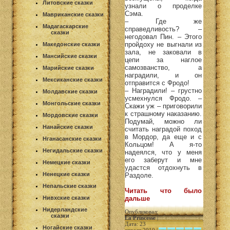
Литовские сказки
узнали о проделке
Сэма.
Мавриканские сказки
– Где же
Мадагаскарские
справедливость? –
сказки
негодовал Пин. – Этого
пройдоху не выгнали из
Македонские сказки
зала, не заковали в
Мансийские сказки
цепи за наглое
самозванство, а
Марийские сказки
наградили, и он
Мексиканские сказки
отправится с Фродо!
– Наградили! – грустно
Молдавские сказки
усмехнулся Фродо. –
Монгольские сказки
Скажи уж – приговорили
к страшному наказанию.
Мордовские сказки
Подумай, можно ли
Нанайские сказки
считать наградой поход
в Мордор, да еще и с
Нганасанские сказки
Кольцом! А я-то
Негидальские сказки
надеялся, что у меня
его заберут и мне
Немецкие сказки
удастся отдохнуть в
Ненецкие сказки
Раздоле.
Непальские сказки
Читать что было
Нивхские сказки
дальше
Нидерландские
Опубликовал:
сказки
La Princesse
|
Дата: 23
Ногайские сказки