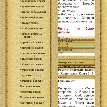
Карачаевские сказки
беседовали. Бильбо
Карельские сказки
приветственно
улыбнулся.
Каталонские сказки
– Доброе утро, – сказал
Керекские сказки
он хоббитам. – Совет, я
думаю, скоро начнется.
Кетские сказки
Читать что было
Китайские сказки
дальше
Коми-зырянские
сказки
Опубликовал:
La Princesse
|
Корейские сказки
Дата: 23
апреля 2010 |
Корякские сказки
Просмотров:
1538
Креольские сказки
Крымские сказки
Авторские сказки
»
Кубинские сказки
Толкиен Джон Рональд
Роуэл
»
Властелин колец
Кумыкские сказки
»
Хранители
»
Книга 2
:
3
Курдские сказки
глава
Кхмерские сказки
Путь на юг.
Лакские сказки
Вечером хоббиты
собрались у Бильбо и
Лаосские сказки
устроили Собственное
Латышские сказки
секретное совещание.
Мерри с Пином были
Лезгинские сказки
возмущены, когда