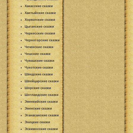
Хакасские сказки
Хантыйские сказки
Хорватские сказки
Цыганские сказки
Черкесские сказки
Черногорские сказки
Чеченские сказки
Чешские сказки
Чувашские сказки
Чукотские сказки
Шведские сказки
Швейцарские сказки
Шорские сказки
Шотландские сказки
Эвенкийские сказки
Эвенские сказки
Эганасанские сказки
Энецкие сказки
Эскимосские сказки