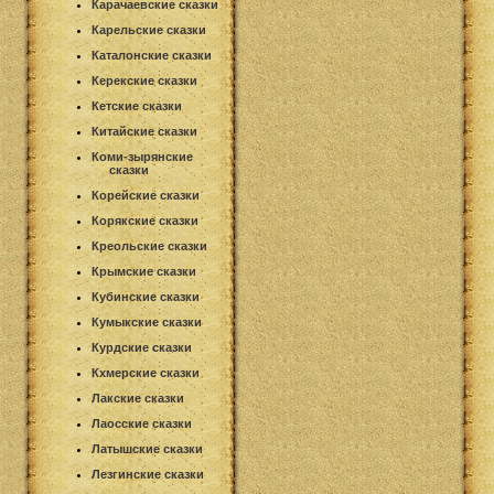
Карачаевские сказки
Карельские сказки
Каталонские сказки
Керекские сказки
Кетские сказки
Китайские сказки
Коми-зырянские
сказки
Корейские сказки
Корякские сказки
Креольские сказки
Крымские сказки
Кубинские сказки
Кумыкские сказки
Курдские сказки
Кхмерские сказки
Лакские сказки
Лаосские сказки
Латышские сказки
Лезгинские сказки