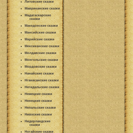
Литовские сказки
Мавриканские сказки
Мадагаскарские
сказки
Македонские сказки
Мансийские сказки
Марийские сказки
Мексиканские сказки
Молдавские сказки
Монгольские сказки
Мордовские сказки
Нанайские сказки
Нганасанские сказки
Негидальские сказки
Немецкие сказки
Ненецкие сказки
Непальские сказки
Нивхские сказки
Нидерландские
сказки
Ногайские сказки