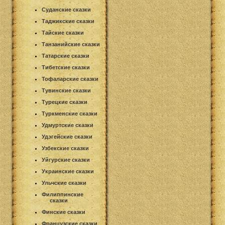
Суданские сказки
Таджикские сказки
Тайские сказки
Танзанийские сказки
Татарские сказки
Тибетские сказки
Тофаларские сказки
Тувинские сказки
Турецкие сказки
Туркменские сказки
Удмуртские сказки
Удэгейские сказки
Узбекские сказки
Уйгурские сказки
Украинские сказки
Ульчские сказки
Филиппинские
сказки
Финские сказки
Французские сказки