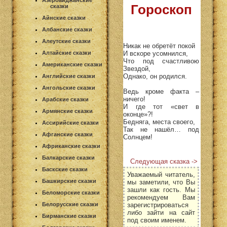
Азербайджанские
Гороскоп
сказки
Айнские сказки
Албанские сказки
Алеутские сказки
Никак не обретёт покой
И вскоре усомнился,
Алтайские сказки
Что под счастливою
Американские сказки
Звездой,
Однако, он родился.
Английские сказки
Ангольские сказки
Ведь кроме факта –
ничего!
Арабские сказки
И где тот «свет в
Армянские сказки
оконце»?!
Бедняга, места своего,
Ассирийские сказки
Так не нашёл… под
Афганские сказки
Солнцем!
Африканские сказки
Балкарские сказки
Следующая сказка ->
Баскские сказки
Уважаемый читатель,
Башкирские сказки
мы заметили, что Вы
зашли как гость. Мы
Беломорские сказки
рекомендуем Вам
зарегистрироваться
Белорусские сказки
либо зайти на сайт
Бирманские сказки
под своим именем.