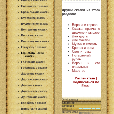
Болгарские сказки
Боснийские сказки
Другие сказки из этого
Бразильские сказки
раздела:
Бурятские сказки
Бушменские сказки
Ворона и корова
Сказка притча о
Венгерские сказки
драконе и рыцаре
Вепские сказки
Два друга
Две макаки
Вьетнамские сказки
Мужик и смерть
Гагаузские сказки
Кролик и орел
Свет и тьма
Герцеговинские
Потерянный
сказки
рубль
Греческие сказки
Ворон и его
начальник
Грузинские сказки
Маэстро
Даосские сказки
Распечатать |
Даргинские сказки
Подписаться по
Датские сказки
Email
Долганские сказки
Дунганские сказки
Опубликовал:
владимир
Еврейские сказки
шебзухов
|
Египетские сказки
Дата: 14
августа 2012
(голосов: 0)