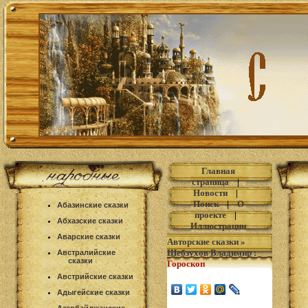
Главная
страница
|
Новости
|
Поиск
|
О
Абазинские сказки
проекте
|
Абхазские сказки
Иллюстрации
Аварские сказки
Авторские сказки
»
Шебзухов Владимир
:
Австралийские
сказки
Гороскоп
Австрийские сказки
Адыгейские сказки