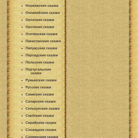
Норвежские сказки
Океанийские сказки
Орокские сказки
Орочские сказки
Осетинские сказки
Пакистанские сказки
Папуасские сказки
Персидские сказки
Польские сказки
Португальские
сказки
Румынские сказки
Русские сказки
Саамские сказки
Саларские сказки
Селькупские сказки
Сербские сказки
Сирийские сказки
Словацкие сказки
Словенские сказки