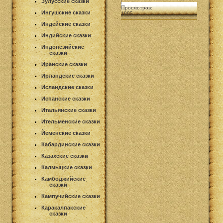
Зулусские сказки
|
Просмотров:
Ингушские сказки
1995
Индейские сказки
Индийские сказки
Индонезийские
сказки
Иранские сказки
Ирландские сказки
Исландские сказки
Испанские сказки
Итальянские сказки
Ительменские сказки
Йеменские сказки
Кабардинские сказки
Казахские сказки
Калмыцкие сказки
Камбоджийские
сказки
Кампучийские сказки
Каракалпакские
сказки