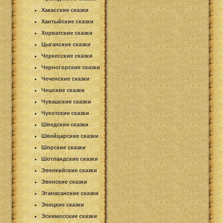
Хакасские сказки
Хантыйские сказки
Хорватские сказки
Цыганские сказки
Черкесские сказки
Черногорские сказки
Чеченские сказки
Чешские сказки
Чувашские сказки
Чукотские сказки
Шведские сказки
Швейцарские сказки
Шорские сказки
Шотландские сказки
Эвенкийские сказки
Эвенские сказки
Эганасанские сказки
Энецкие сказки
Эскимосские сказки