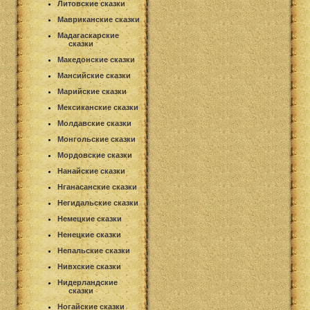
Литовские сказки
Мавриканские сказки
Мадагаскарские
сказки
Македонские сказки
Мансийские сказки
Марийские сказки
Мексиканские сказки
Молдавские сказки
Монгольские сказки
Мордовские сказки
Нанайские сказки
Нганасанские сказки
Негидальские сказки
Немецкие сказки
Ненецкие сказки
Непальские сказки
Нивхские сказки
Нидерландские
сказки
Ногайские сказки