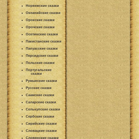
Норвежские сказки
Океанийские сказки
Орокские сказки
Орочские сказки
Осетинские сказки
Пакистанские сказки
Папуасские сказки
Персидские сказки
Польские сказки
Португальские
сказки
Румынские сказки
Русские сказки
Саамские сказки
Саларские сказки
Селькупские сказки
Сербские сказки
Сирийские сказки
Словацкие сказки
Словенские сказки