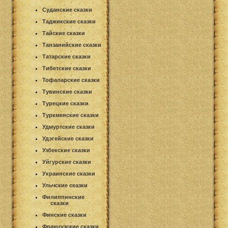
Суданские сказки
Таджикские сказки
Тайские сказки
Танзанийские сказки
Татарские сказки
Тибетские сказки
Тофаларские сказки
Тувинские сказки
Турецкие сказки
Туркменские сказки
Удмуртские сказки
Удэгейские сказки
Узбекские сказки
Уйгурские сказки
Украинские сказки
Ульчские сказки
Филиппинские
сказки
Финские сказки
Французские сказки