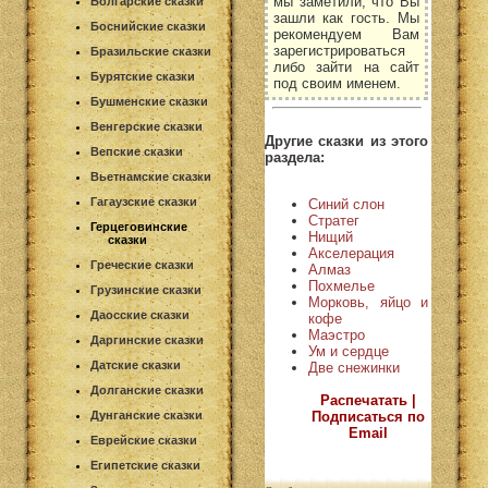
мы заметили, что Вы
Болгарские сказки
зашли как гость. Мы
Боснийские сказки
рекомендуем Вам
зарегистрироваться
Бразильские сказки
либо зайти на сайт
Бурятские сказки
под своим именем.
Бушменские сказки
Венгерские сказки
Другие сказки из этого
Вепские сказки
раздела:
Вьетнамские сказки
Гагаузские сказки
Синий слон
Стратег
Герцеговинские
Нищий
сказки
Акселерация
Греческие сказки
Алмаз
Похмелье
Грузинские сказки
Морковь, яйцо и
Даосские сказки
кофе
Маэстро
Даргинские сказки
Ум и сердце
Датские сказки
Две снежинки
Долганские сказки
Распечатать |
Подписаться по
Дунганские сказки
Email
Еврейские сказки
Египетские сказки