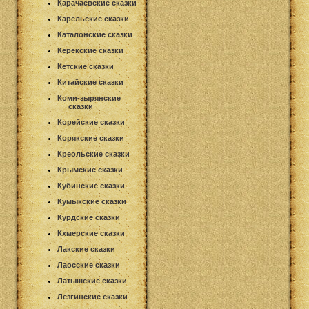
Карачаевские сказки
Карельские сказки
Каталонские сказки
Керекские сказки
Кетские сказки
Китайские сказки
Коми-зырянские
сказки
Корейские сказки
Корякские сказки
Креольские сказки
Крымские сказки
Кубинские сказки
Кумыкские сказки
Курдские сказки
Кхмерские сказки
Лакские сказки
Лаосские сказки
Латышские сказки
Лезгинские сказки