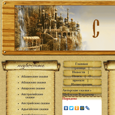
Главная
страница
|
Новости
|
Поиск
|
О
Абазинские сказки
проекте
|
Абхазские сказки
Иллюстрации
Аварские сказки
Авторские сказки
»
Шебзухов Владимир
:
Австралийские
сказки
Парадокс
Австрийские сказки
Адыгейские сказки