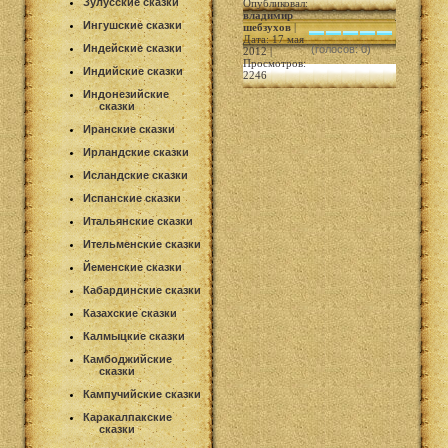
Зулусские сказки
Опубликовал:
владимир
Ингушские сказки
шебзухов
|
Дата: 17 мая
Индейские сказки
(голосов: 0)
2012 |
Просмотров:
Индийские сказки
2246
Индонезийские
сказки
Иранские сказки
Ирландские сказки
Исландские сказки
Испанские сказки
Итальянские сказки
Ительменские сказки
Йеменские сказки
Кабардинские сказки
Казахские сказки
Калмыцкие сказки
Камбоджийские
сказки
Кампучийские сказки
Каракалпакские
сказки