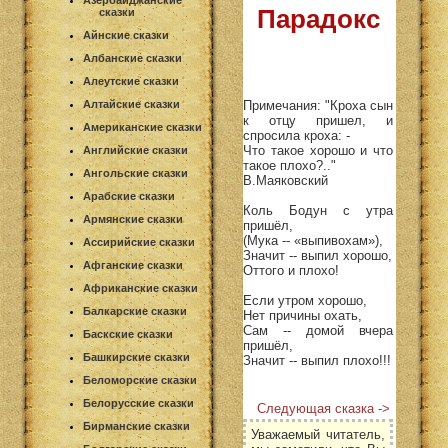
Азербайджанские
Парадокс
сказки
Айнские сказки
Албанские сказки
Алеутские сказки
Примечания: "Кроха сын
Алтайские сказки
к отцу пришел, и
Американские сказки
спросила кроха: -
Что такое хорошо и что
Английские сказки
такое плохо?.."
Ангольские сказки
В.Маяковский
Арабские сказки
Коль Бодун с утра
Армянские сказки
пришёл,
(Мука -- «выпивохам»),
Ассирийские сказки
Значит -- выпил хорошо,
Афганские сказки
Оттого и плохо!
Африканские сказки
Если утром хорошо,
Балкарские сказки
Нет причины охать,
Сам -- домой вчера
Баскские сказки
пришёл,
Башкирские сказки
Значит -- выпил плохо!!!
Беломорские сказки
Белорусские сказки
Следующая сказка ->
Бирманские сказки
Уважаемый читатель,