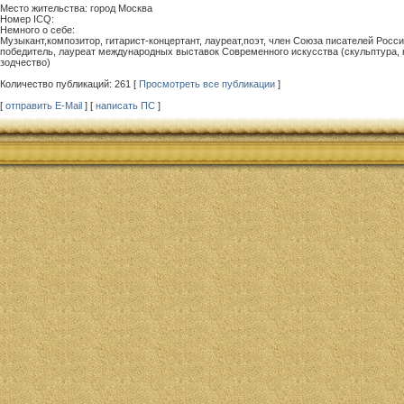
Место жительства: город Москва
Номер ICQ:
Немного о себе:
Музыкант,композитор, гитарист-концертант, лауреат,поэт, член Союза писателей Росси
победитель, лауреат международных выставок Современного искусства (скульптура, 
зодчество)
Количество публикаций: 261 [
Просмотреть все публикации
]
[
отправить E-Mail
] [
написать ПС
]