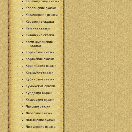
Карачаевские сказки
Карельские сказки
Каталонские сказки
Керекские сказки
Кетские сказки
Китайские сказки
Коми-зырянские
сказки
Корейские сказки
Корякские сказки
Креольские сказки
Крымские сказки
Кубинские сказки
Кумыкские сказки
Курдские сказки
Кхмерские сказки
Лакские сказки
Лаосские сказки
Латышские сказки
Лезгинские сказки