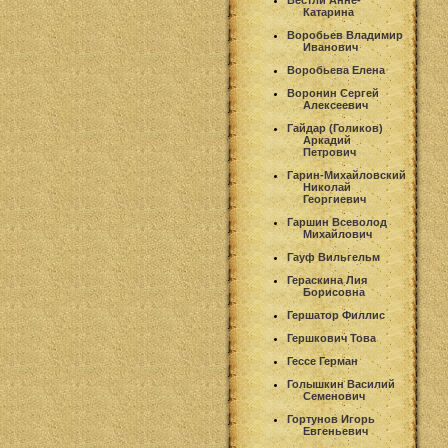
Вестли Анне-
Катарина
Воробьев Владимир
Иванович
Воробьева Елена
Воронин Сергей
Алексеевич
Гайдар (Голиков)
Аркадий
Петрович
Гарин-Михайловский
Николай
Георгиевич
Гаршин Всеволод
Михайлович
Гауф Вильгельм
Гераскина Лия
Борисовна
Гершатор Филлис
Гершкович Това
Гессе Герман
Голышкин Василий
Семенович
Гортунов Игорь
Евгеньевич