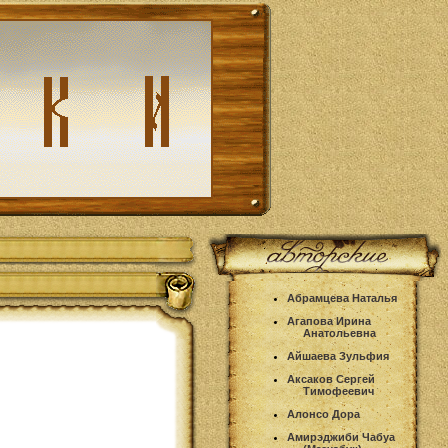
Абрамцева Наталья
Агапова Ирина
Анатольевна
Айшаева Зульфия
Аксаков Сергей
Тимофеевич
Алонсо Дора
Амирэджиби Чабуа