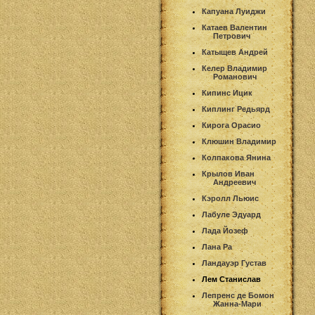
Капуана Луиджи
Катаев Валентин
Петрович
Катыщев Андрей
Келер Владимир
Романович
Кипинс Ицик
Киплинг Редьярд
Кирога Орасио
Клюшин Владимир
Колпакова Янина
Крылов Иван
Андреевич
Кэролл Льюис
Лабуле Эдуард
Лада Йозеф
Лана Ра
Ландауэр Густав
Лем Станислав
Лепренс де Бомон
Жанна-Мари