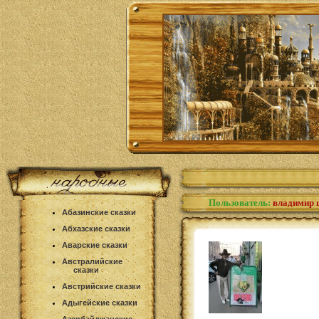
Пользователь:
владимир 
Абазинские сказки
Абхазские сказки
Аварские сказки
Австралийские
сказки
Австрийские сказки
Адыгейские сказки