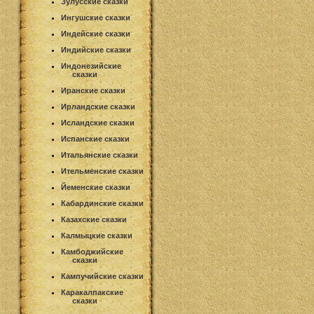
Зулусские сказки
Ингушские сказки
Индейские сказки
Индийские сказки
Индонезийские
сказки
Иранские сказки
Ирландские сказки
Исландские сказки
Испанские сказки
Итальянские сказки
Ительменские сказки
Йеменские сказки
Кабардинские сказки
Казахские сказки
Калмыцкие сказки
Камбоджийские
сказки
Кампучийские сказки
Каракалпакские
сказки