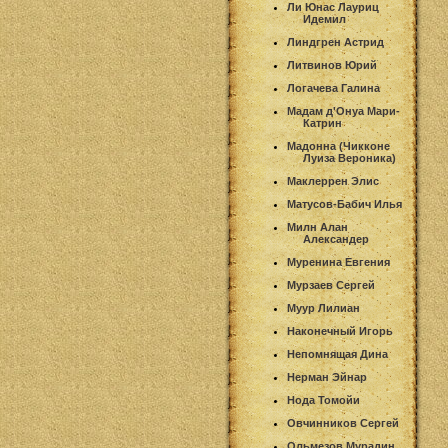
Ли Юнас Лауриц
Идемил
Линдгрен Астрид
Литвинов Юрий
Логачева Галина
Мадам д'Онуа Мари-
Катрин
Мадонна (Чикконе
Луиза Вероника)
Маклеррен Элис
Матусов-Бабич Илья
Милн Алан
Александер
Муренина Евгения
Мурзаев Сергей
Муур Лилиан
Наконечный Игорь
Непомнящая Дина
Нерман Эйнар
Нода Томойи
Овчинников Сергей
Ольмезов Мурадин