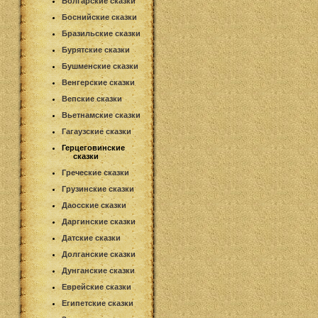
Болгарские сказки
Боснийские сказки
Бразильские сказки
Бурятские сказки
Бушменские сказки
Венгерские сказки
Вепские сказки
Вьетнамские сказки
Гагаузские сказки
Герцеговинские
сказки
Греческие сказки
Грузинские сказки
Даосские сказки
Даргинские сказки
Датские сказки
Долганские сказки
Дунганские сказки
Еврейские сказки
Египетские сказки