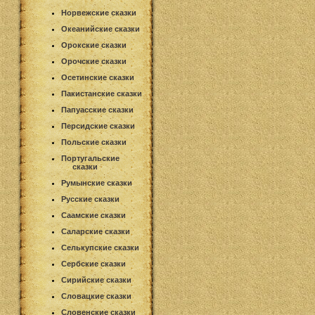
Норвежские сказки
Океанийские сказки
Орокские сказки
Орочские сказки
Осетинские сказки
Пакистанские сказки
Папуасские сказки
Персидские сказки
Польские сказки
Португальские
сказки
Румынские сказки
Русские сказки
Саамские сказки
Саларские сказки
Селькупские сказки
Сербские сказки
Сирийские сказки
Словацкие сказки
Словенские сказки