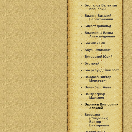
Беспалов Валентин
Иванович
Бианки Виталий
Валентинович
Биссет Дональд
Благинина Елена
Александровна
Босилек Ран
Боуэн Элизабет
Буковский Юрий
Бустанай
Бьёрклунд Элисабет
Важдаев Виктор
Моисеевич
Валенберг Анна
Вандергриф
Маргарет
Варгины Виктория и
Алексей
Вересаев
(Смидович)
Виктор
Викторович