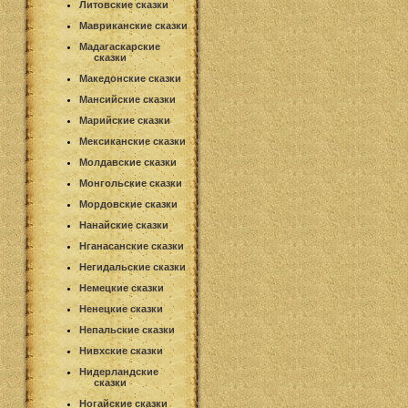
Литовские сказки
Мавриканские сказки
Мадагаскарские
сказки
Македонские сказки
Мансийские сказки
Марийские сказки
Мексиканские сказки
Молдавские сказки
Монгольские сказки
Мордовские сказки
Нанайские сказки
Нганасанские сказки
Негидальские сказки
Немецкие сказки
Ненецкие сказки
Непальские сказки
Нивхские сказки
Нидерландские
сказки
Ногайские сказки