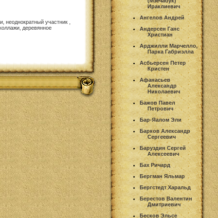
(Мзечабук)
Ираклиевич
Ангелов Андрей
и, неоднократный участник ,
коллажи, деревянное
Андерсен Ганс
Христиан
Арджилли Марчелло,
Парка Габриэлла
Асбьерсен Петер
Кристен
Афанасьев
Александр
Николаевич
Бажов Павел
Петрович
Бар-Яалом Эли
Барков Александр
Сергеевич
Баруздин Сергей
Алексеевич
Бах Ричард
Бергман Яльмар
Бергстедт Харальд
Берестов Валентин
Дмитриевич
Бесков Эльсе