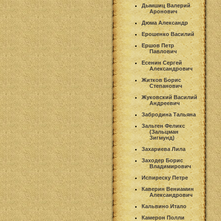
Дымшиц Валерий
Аронович
Дюма Александр
Ерошенко Василий
Ершов Петр
Павлович
Есенин Сергей
Александрович
Житков Борис
Степанович
Жуковский Василий
Андреевич
Забродина Тальяна
Зальтен Феликс
(Зальцман
Зигмунд)
Захариева Лила
Заходер Борис
Владимирович
Испиреску Петре
Каверин Вениамин
Александрович
Кальвино Итало
Камерон Полли