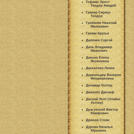
Гофман Эрнст
Теодор Амадей
Гранер Сириус
Теодор
Грибачев Николай
Матвеевич
Гримм братья
Далечин Сергей
Даль Владимир
Иванович
Данько Елена
Яковлевна
Даскалова Лиана
Даувальдер Валерия
Флориановна
Деламар Уолтер
Джекобс Джозеф
Дисней Уолт (Элайас
Уолтер)
Драгунский Виктор
Юзефович
Дринов Стоян
Дурова Наталья
Юрьевна