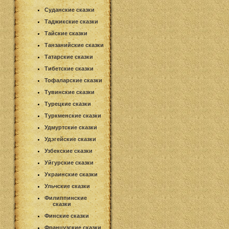
Суданские сказки
Таджикские сказки
Тайские сказки
Танзанийские сказки
Татарские сказки
Тибетские сказки
Тофаларские сказки
Тувинские сказки
Турецкие сказки
Туркменские сказки
Удмуртские сказки
Удэгейские сказки
Узбекские сказки
Уйгурские сказки
Украинские сказки
Ульчские сказки
Филиппинские
сказки
Финские сказки
Французские сказки