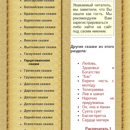
Болгарские сказки
Уважаемый читатель,
Боснийские сказки
мы заметили, что Вы
зашли как гость. Мы
Бразильские сказки
рекомендуем Вам
Бурятские сказки
зарегистрироваться
либо зайти на сайт
Бушменские сказки
под своим именем.
Венгерские сказки
Вепские сказки
Другие сказки из этого
Вьетнамские сказки
раздела:
Гагаузские сказки
Герцеговинские
Любовь,
сказки
Здоровье и
Греческие сказки
Богатство
"Бас"
Грузинские сказки
Береги честь с
Даосские сказки
молоду
Телеграмма
Даргинские сказки
Лев и шакал
Датские сказки
Нарочно не
придумаешь
Долганские сказки
Он, она и банан
Дунганские сказки
Суета сует
Басня-притча
Еврейские сказки
Сердце матери
Египетские сказки
Распечатать
|