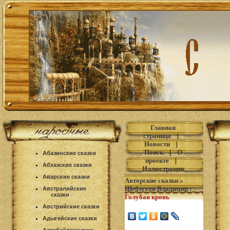
Главная
страница
|
Новости
|
Поиск
|
О
Абазинские сказки
проекте
|
Абхазские сказки
Иллюстрации
Аварские сказки
Авторские сказки
»
Шебзухов Владимир
:
Австралийские
сказки
Голубая кровь
Австрийские сказки
Адыгейские сказки