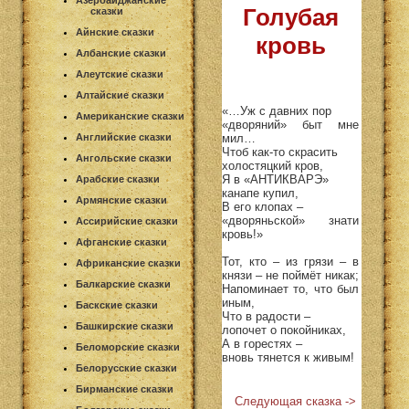
Азербайджанские
Голубая
сказки
Айнские сказки
кровь
Албанские сказки
Алеутские сказки
Алтайские сказки
«…Уж с давних пор
Американские сказки
«дворяний» быт мне
мил…
Английские сказки
Чтоб как-то скрасить
Ангольские сказки
холостяцкий кров,
Я в «АНТИКВАРЭ»
Арабские сказки
канапе купил,
Армянские сказки
В его клопах –
«дворяньской» знати
Ассирийские сказки
кровь!»
Афганские сказки
Тот, кто – из грязи – в
Африканские сказки
князи – не поймёт никак;
Балкарские сказки
Напоминает то, что был
иным,
Баскские сказки
Что в радости –
Башкирские сказки
лопочет о покойниках,
А в горестях –
Беломорские сказки
вновь тянется к живым!
Белорусские сказки
Бирманские сказки
Следующая сказка ->