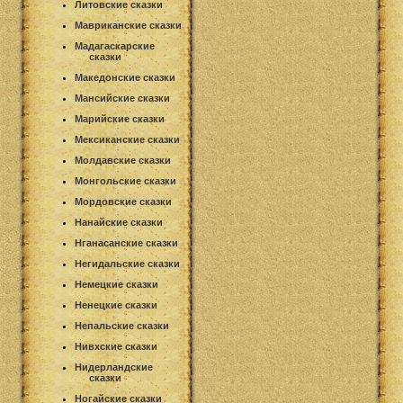
Литовские сказки
Мавриканские сказки
Мадагаскарские
сказки
Македонские сказки
Мансийские сказки
Марийские сказки
Мексиканские сказки
Молдавские сказки
Монгольские сказки
Мордовские сказки
Нанайские сказки
Нганасанские сказки
Негидальские сказки
Немецкие сказки
Ненецкие сказки
Непальские сказки
Нивхские сказки
Нидерландские
сказки
Ногайские сказки