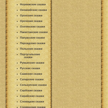
Норвежские сказки
Океанийские сказки
Орокские сказки
Орочские сказки
Осетинские сказки
Пакистанские сказки
Папуасские сказки
Персидские сказки
Польские сказки
Португальские
сказки
Румынские сказки
Русские сказки
Саамские сказки
Саларские сказки
Селькупские сказки
Сербские сказки
Сирийские сказки
Словацкие сказки
Словенские сказки