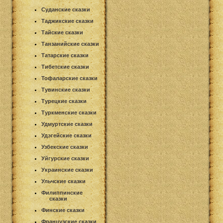
Суданские сказки
Таджикские сказки
Тайские сказки
Танзанийские сказки
Татарские сказки
Тибетские сказки
Тофаларские сказки
Тувинские сказки
Турецкие сказки
Туркменские сказки
Удмуртские сказки
Удэгейские сказки
Узбекские сказки
Уйгурские сказки
Украинские сказки
Ульчские сказки
Филиппинские
сказки
Финские сказки
Французские сказки