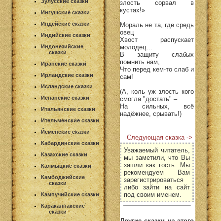
Зулусские сказки
злость сорвал в
кустах!»
Ингушские сказки
Индейские сказки
Мораль не та, где средь
овец
Индийские сказки
Хвост распускает
молодец…
Индонезийские
сказки
В защиту слабых
помнить нам,
Иранские сказки
Что перед кем-то слаб и
Ирландские сказки
сам!
Исландские сказки
(А, коль уж злость кого
Испанские сказки
смогла "достать" –
На сильных, всё
Итальянские сказки
надёжнее, срывать!)
Ительменские сказки
Йеменские сказки
Следующая сказка ->
Кабардинские сказки
Уважаемый читатель,
Казахские сказки
мы заметили, что Вы
зашли как гость. Мы
Калмыцкие сказки
рекомендуем Вам
Камбоджийские
зарегистрироваться
сказки
либо зайти на сайт
под своим именем.
Кампучийские сказки
Каракалпакские
сказки
Другие сказки из этого