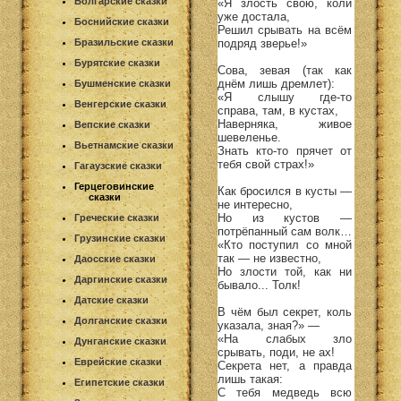
Болгарские сказки
«Я злость свою, коли
уже достала,
Боснийские сказки
Решил срывать на всём
подряд зверье!»
Бразильские сказки
Бурятские сказки
Сова, зевая (так как
днём лишь дремлет):
Бушменские сказки
«Я слышу где-то
Венгерские сказки
справа, там, в кустах,
Наверняка, живое
Вепские сказки
шевеленье.
Вьетнамские сказки
Знать кто-то прячет от
тебя свой страх!»
Гагаузские сказки
Герцеговинские
Как бросился в кусты —
сказки
не интересно,
Но из кустов —
Греческие сказки
потрёпанный сам волк…
Грузинские сказки
«Кто поступил со мной
так — не известно,
Даосские сказки
Но злости той, как ни
Даргинские сказки
бывало... Толк!
Датские сказки
В чём был секрет, коль
Долганские сказки
указала, зная?» —
«На слабых зло
Дунганские сказки
срывать, поди, не ах!
Еврейские сказки
Секрета нет, а правда
лишь такая:
Египетские сказки
С тебя медведь всю