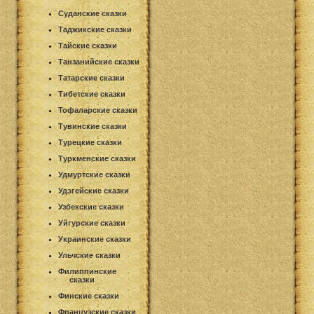
Суданские сказки
Таджикские сказки
Тайские сказки
Танзанийские сказки
Татарские сказки
Тибетские сказки
Тофаларские сказки
Тувинские сказки
Турецкие сказки
Туркменские сказки
Удмуртские сказки
Удэгейские сказки
Узбекские сказки
Уйгурские сказки
Украинские сказки
Ульчские сказки
Филиппинские
сказки
Финские сказки
Французские сказки