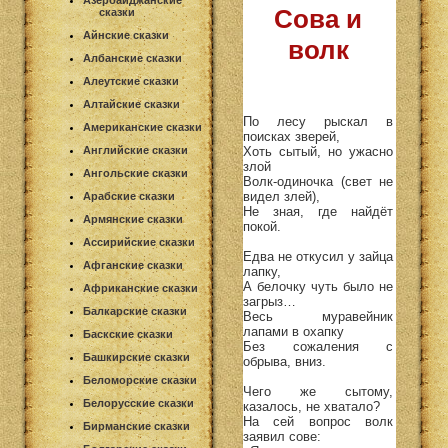
Азербайджанские
Сова и
сказки
Айнские сказки
волк
Албанские сказки
Алеутские сказки
Алтайские сказки
По лесу рыскал в
Американские сказки
поисках зверей,
Хоть сытый, но ужасно
Английские сказки
злой
Ангольские сказки
Волк-одиночка (свет не
видел злей),
Арабские сказки
Не зная, где найдёт
Армянские сказки
покой.
Ассирийские сказки
Едва не откусил у зайца
Афганские сказки
лапку,
А белочку чуть было не
Африканские сказки
загрыз…
Балкарские сказки
Весь муравейник
лапами в охапку
Баскские сказки
Без сожаления с
Башкирские сказки
обрыва, вниз.
Беломорские сказки
Чего же сытому,
Белорусские сказки
казалось, не хватало?
На сей вопрос волк
Бирманские сказки
заявил сове: