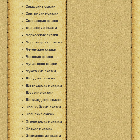
Хакасские сказки
Хантыйские сказки
Хорватские сказки
Цыганские сказки
Черкесские сказки
Черногорские сказки
Чеченские сказки
Чешские сказки
Чувашские сказки
Чукотские сказки
Шведские сказки
Швейцарские сказки
Шорские сказки
Шотландские сказки
Эвенкийские сказки
Эвенские сказки
Эганасанские сказки
Энецкие сказки
Эскимосские сказки