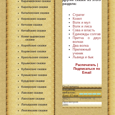
Карачаевские сказки
раздела:
Карельские сказки
Каталонские сказки
Стратег
Козел
Керекские сказки
Волк и мул
Кетские сказки
Волк и лиса
Сова и власть
Китайские сказки
Единожды солгав
Коми-зырянские
Притча о двух
сказки
волках
Два волка
Корейские сказки
Прилежный
Корякские сказки
ученик
Львица и бык
Креольские сказки
Крымские сказки
Распечатать |
Подписаться по
Кубинские сказки
Email
Кумыкские сказки
Курдские сказки
Опубликовал:
Кхмерские сказки
владимир
шебзухов
|
Лакские сказки
Дата: 17 мая
(голосов: 0)
Лаосские сказки
2012 |
Просмотров:
Латышские сказки
2491
Лезгинские сказки