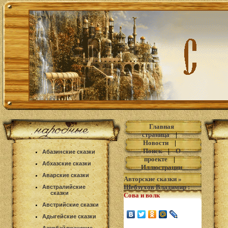
Главная
страница
|
Новости
|
Поиск
|
О
Абазинские сказки
проекте
|
Абхазские сказки
Иллюстрации
Аварские сказки
Авторские сказки
»
Шебзухов Владимир
:
Австралийские
сказки
Сова и волк
Австрийские сказки
Адыгейские сказки