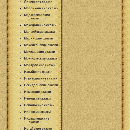
Литовские сказки
Мавриканские сказки
Мадагаскарские
сказки
Македонские сказки
Мансийские сказки
Марийские сказки
Мексиканские сказки
Молдавские сказки
Монгольские сказки
Мордовские сказки
Нанайские сказки
Нганасанские сказки
Негидальские сказки
Немецкие сказки
Ненецкие сказки
Непальские сказки
Нивхские сказки
Нидерландские
сказки
Ногайские сказки