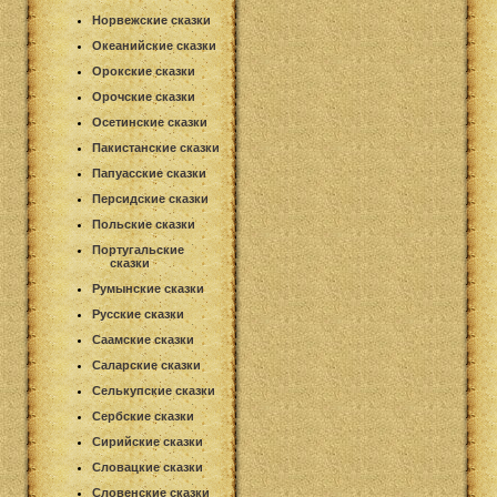
Норвежские сказки
Океанийские сказки
Орокские сказки
Орочские сказки
Осетинские сказки
Пакистанские сказки
Папуасские сказки
Персидские сказки
Польские сказки
Португальские
сказки
Румынские сказки
Русские сказки
Саамские сказки
Саларские сказки
Селькупские сказки
Сербские сказки
Сирийские сказки
Словацкие сказки
Словенские сказки