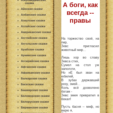
Азербайджанские
А боги, как
сказки
Айнские сказки
всегда --
Албанские сказки
правы
Алеутские сказки
Алтайские сказки
Американские сказки
Английские сказки
На торжество своё, на
пир,
Ангольские сказки
Зевс пригласил
животный мир...
Арабские сказки
Армянские сказки
Лишь хор во славу
Зевса стих,
Ассирийские сказки
Сумел на стол уж
Афганские сказки
заползти,
Но нЕ был зван на
Африканские сказки
юбилей,
Балкарские сказки
В зубах державший
розу, змей…
Баскские сказки
Коль всё дозволено
Башкирские сказки
богам -
Зевс змея превратил в
Беломорские сказки
бокал!
Белорусские сказки
Пусть басня -- миф, но
Бирманские сказки
верю я,