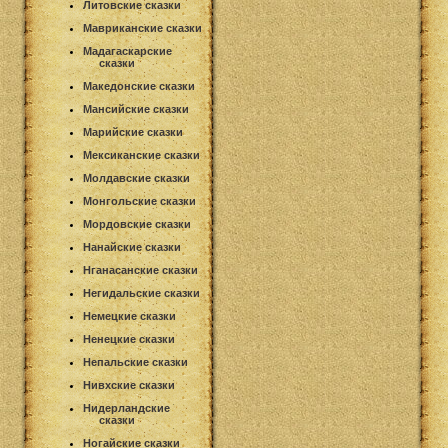
Литовские сказки
Мавриканские сказки
Мадагаскарские
сказки
Македонские сказки
Мансийские сказки
Марийские сказки
Мексиканские сказки
Молдавские сказки
Монгольские сказки
Мордовские сказки
Нанайские сказки
Нганасанские сказки
Негидальские сказки
Немецкие сказки
Ненецкие сказки
Непальские сказки
Нивхские сказки
Нидерландские
сказки
Ногайские сказки