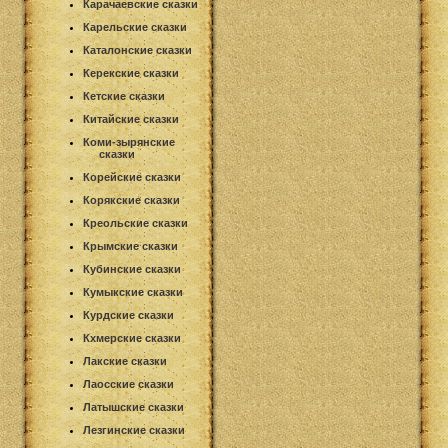
Карачаевские сказки
Карельские сказки
Каталонские сказки
Керекские сказки
Кетские сказки
Китайские сказки
Коми-зырянские
сказки
Корейские сказки
Корякские сказки
Креольские сказки
Крымские сказки
Кубинские сказки
Кумыкские сказки
Курдские сказки
Кхмерские сказки
Лакские сказки
Лаосские сказки
Латышские сказки
Лезгинские сказки