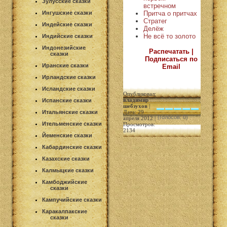
Зулусские сказки
встречном
Притча о притчах
Ингушские сказки
Стратег
Индейские сказки
Делёж
Не всё то золото
Индийские сказки
Индонезийские
Распечатать |
сказки
Подписаться по
Иранские сказки
Email
Ирландские сказки
Исландские сказки
Опубликовал:
владимир
Испанские сказки
шебзухов
|
Итальянские сказки
Дата: 29
(голосов: 0)
апреля 2012 |
Ительменские сказки
Просмотров:
2134
Йеменские сказки
Кабардинские сказки
Казахские сказки
Калмыцкие сказки
Камбоджийские
сказки
Кампучийские сказки
Каракалпакские
сказки