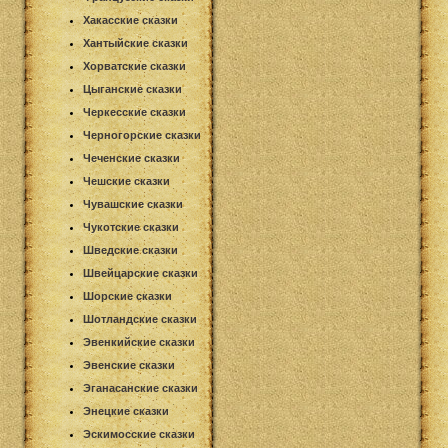
Хакасские сказки
Хантыйские сказки
Хорватские сказки
Цыганские сказки
Черкесские сказки
Черногорские сказки
Чеченские сказки
Чешские сказки
Чувашские сказки
Чукотские сказки
Шведские сказки
Швейцарские сказки
Шорские сказки
Шотландские сказки
Эвенкийские сказки
Эвенские сказки
Эганасанские сказки
Энецкие сказки
Эскимосские сказки