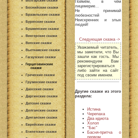
Болгарские сказки
Поймём, в чём
лицемерие...
Боснийские сказки
Не принимай
Бразильские сказки
любезностей
Неискренних и злых
Бурятские сказки
людей!
Бушменские сказки
Венгерские сказки
Следующая сказка ->
Вепские сказки
Уважаемый читатель,
Вьетнамские сказки
мы заметили, что Вы
зашли как гость. Мы
Гагаузские сказки
рекомендуем Вам
Герцеговинские
зарегистрироваться
сказки
либо зайти на сайт
под своим именем.
Греческие сказки
Грузинские сказки
Даосские сказки
Другие сказки из этого
раздела:
Даргинские сказки
Датские сказки
Истина
Долганские сказки
Черепаха
Дунганские сказки
Два идиота
Холоп
Еврейские сказки
"Бас"
Египетские сказки
Басня-притча о
первом