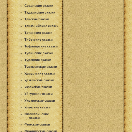
Суданские сказки
Таджикские сказки
Тайские сказки
Танзанийские сказки
Татарские сказки
Тибетские сказки
Тофаларские сказки
Тувинские сказки
Турецкие сказки
Туркменские сказки
Удмуртские сказки
Удэгейские сказки
Узбекские сказки
Уйгурские сказки
Украинские сказки
Ульчские сказки
Филиппинские
сказки
Финские сказки
Французские сказки