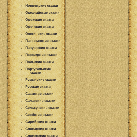
Норвежские сказки
Океанийские сказки
Орокские сказки
Орочские сказки
Осетинские сказки
Пакистанские сказки
Папуасские сказки
Персидские сказки
Польские сказки
Португальские
сказки
Румынские сказки
Русские сказки
Саамские сказки
Саларские сказки
Селькупские сказки
Сербские сказки
Сирийские сказки
Словацкие сказки
Словенские сказки