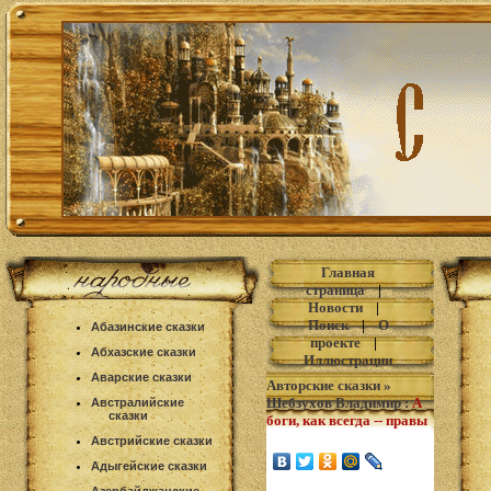
Главная
страница
|
Новости
|
Поиск
|
О
Абазинские сказки
проекте
|
Абхазские сказки
Иллюстрации
Аварские сказки
Авторские сказки
»
Шебзухов Владимир
:
А
Австралийские
сказки
боги, как всегда -- правы
Австрийские сказки
Адыгейские сказки