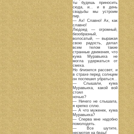
ты будешь приносить
сюда, и... и в день
свадьбы мы устроим
пир.
— Ах! Славно! Ах, как
славно!
Людоед — огромный,
безобразный,
волосатый, — выражая
свою радость, делал
всем телом такие
странные движения, что
кума Муравьиха не
могла удержаться от
смеха.
Но близился рассвет, и
в страхе перед солнцем
он поспешил убраться...
— Слышали, кума
Муравьиха, какой вой
стоял
ночью?
— Ничего не слышала,
я крепко сплю.
— А что муженек, кума
Муравьиха?
— Сперва мне надобно
помолодеть.
— Все шутите,
несмотря на беды!