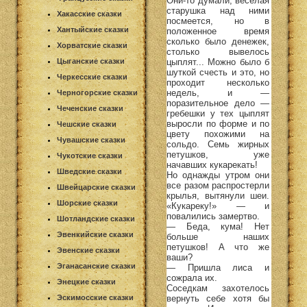
Они-то думали, веселая
старушка над ними
Хакасские сказки
посмеется, но в
Хантыйские сказки
положенное время
сколько было денежек,
Хорватские сказки
столько вывелось
цыплят... Можно было б
Цыганские сказки
шуткой счесть и это, но
Черкесские сказки
проходит несколько
недель, и —
Черногорские сказки
поразительное дело —
Чеченские сказки
гребешки у тех цыплят
выросли по форме и по
Чешские сказки
цвету похожими на
Чувашские сказки
сольдо. Семь жирных
петушков, уже
Чукотские сказки
начавших кукарекать!
Шведские сказки
Но однажды утром они
все разом распростерли
Швейцарские сказки
крылья, вытянули шеи.
Шорские сказки
«Кукареку!» — и
повалились замертво.
Шотландские сказки
— Беда, кума! Нет
Эвенкийские сказки
больше наших
петушков! А что же
Эвенские сказки
ваши?
Эганасанские сказки
— Пришла лиса и
сожрала их.
Энецкие сказки
Соседкам захотелось
вернуть себе хотя бы
Эскимосские сказки