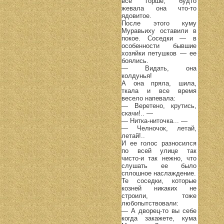
все горше, будто
жевала она что-то
ядовитое.
После этого куму
Муравьиху оставили в
покое. Соседки — в
особенности бывшие
хозяйки петушков — ее
боялись.
— Видать, она
колдунья!
А она пряла, шила,
ткала и все время
весело напевала:
— Веретено, крутись,
скачи!.. —
— Нитка-ниточка... —
— Челночок, летай,
летай!..
И ее голос разносился
по всей улице так
чисто-и так нежно, что
слушать ее было
сплошное наслаждение.
Те соседки, которые
козней никаких не
строили, тоже
любопытствовали:
— А дворец-то вы себе
когда закажете, кума