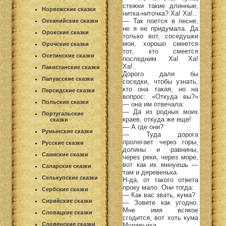
стежки такие длинные,
Норвежские сказки
нитка-ниточка? Ха! Ха!..
— Так поется в песне,
Океанийские сказки
не я ее придумала. Да
Орокские сказки
только вот, соседушки
мои, хорошо смеется
Орочские сказки
тот, кто смеется
Осетинские сказки
последним. Ха! Ха!
Ха!..
Пакистанские сказки
Дорого дали бы
Папуасские сказки
соседки, чтобы узнать,
кто она такая, но на
Персидские сказки
вопрос: «Откуда вы?»
Польские сказки
— она им отвечала:
— Да из родных моих
Португальские
краев, откуда же еще!
сказки
— А где они?
Румынские сказки
— Туда дорога
пролегает через горы,
Русские сказки
долины и равнины,
Саамские сказки
через реки, через море,
вот как их минуешь —
Саларские сказки
там и деревенька.
Селькупские сказки
Н-да, от такого ответа
проку мало. Они тогда:
Сербские сказки
— Как вас звать, кума?
Сирийские сказки
— Зовите как угодно.
Мне имя всякое
Словацкие сказки
сгодится, вот хоть кума
Словенские сказки
Муравьиха.