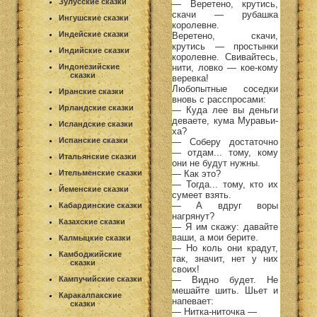
Зулусские сказки
— Веретено, крутись,
скачи — рубашка
Ингушские сказки
королевне.
Индейские сказки
Веретено, скачи,
крутись — простынки
Индийские сказки
королевне. Свивайтесь,
нити, ловко — кое-кому
Индонезийские
сказки
веревка!
Любопытные соседки
Иранские сказки
вновь с расспросами:
Ирландские сказки
— Куда лее вы деньги
деваете, кума Муравьи-
Исландские сказки
ха?
Испанские сказки
— Соберу достаточно
— отдам... тому, кому
Итальянские сказки
они не будут нужны.
— Как это?
Ительменские сказки
— Тогда... тому, кто их
Йеменские сказки
сумеет взять.
— А вдруг воры
Кабардинские сказки
нагрянут?
Казахские сказки
— Я им скажу: давайте
ваши, а мои берите.
Калмыцкие сказки
— Но коль они крадут,
Камбоджийские
так, значит, нет у них
сказки
своих!
— Видно будет. Не
Кампучийские сказки
мешайте шить. Шьет и
Каракалпакские
напевает:
сказки
— Нитка-ниточка —