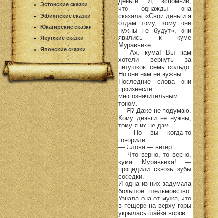
деньги. И, вспомнив,
Эстонские сказки
что однажды она
сказала: «Свои деньги я
Эфиопские сказки
отдам тому, кому они
Юкагирские сказки
нужны не будут», они
явились к куме
Якутские сказки
Муравьихе:
Японские сказки
— Ах, кума! Вы нам
хотели вернуть за
петушков семь сольдо.
Но они нам не нужны!
Последние слова они
произнесли
многозначительным
тоном.
— Я? Даже не подумаю.
Кому деньги не нужны,
тому я их не дам.
— Но вы когда-то
говорили...
— Слова — ветер.
— Что верно, то верно,
кума Муравьиха! —
процедили сквозь зубы
соседки.
И одна из них задумала
большое шельмовство.
Узнала она от мужа, что
в пещере на верху горы
укрылась шайка воров.