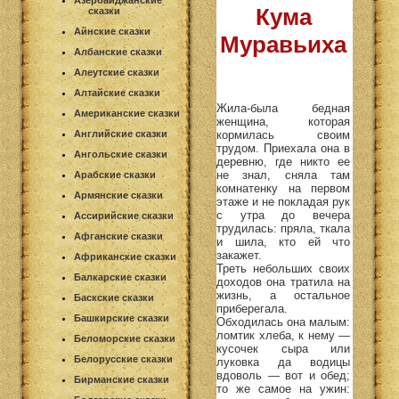
Азербайджанские
Кума
сказки
Айнские сказки
Муравьиха
Албанские сказки
Алеутские сказки
Алтайские сказки
Жила-была бедная
Американские сказки
женщина, которая
кормилась своим
Английские сказки
трудом. Приехала она в
Ангольские сказки
деревню, где никто ее
не знал, сняла там
Арабские сказки
комнатенку на первом
Армянские сказки
этаже и не покладая рук
с утра до вечера
Ассирийские сказки
трудилась: пряла, ткала
Афганские сказки
и шила, кто ей что
закажет.
Африканские сказки
Треть небольших своих
Балкарские сказки
доходов она тратила на
жизнь, а остальное
Баскские сказки
приберегала.
Башкирские сказки
Обходилась она малым:
ломтик хлеба, к нему —
Беломорские сказки
кусочек сыра или
Белорусские сказки
луковка да водицы
вдоволь — вот и обед;
Бирманские сказки
то же самое на ужин: