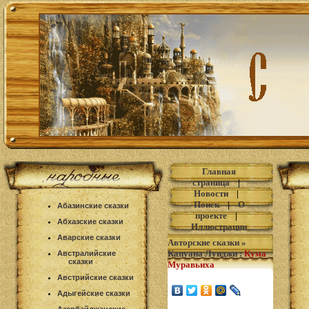
Главная
страница
|
Новости
|
Поиск
|
О
Абазинские сказки
проекте
|
Абхазские сказки
Иллюстрации
Аварские сказки
Авторские сказки
»
Капуана Луиджи
:
Кума
Австралийские
сказки
Муравьиха
Австрийские сказки
Адыгейские сказки