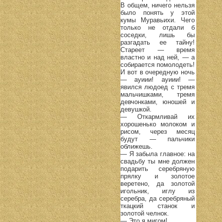
В общем, ничего нельзя
было понять у этой
кумы Муравьихи. Чего
только не отдали б
соседки, лишь бы
разгадать ее тайну!
Стареет — время
властно и над ней, — а
собирается помолодеть!
И вот в очередную ночь
— ауиии! ауиии! —
явился людоед с тремя
мальчишками, тремя
девчонками, юношей и
девушкой.
— Откармливай их
хорошенько молоком и
рисом, через месяц
будут — пальчики
оближешь.
— Я забыла главное: на
свадьбу ты мне должен
подарить серебряную
прялку и золотое
веретено, да золотой
игольник, иглу из
серебра, да серебряный
ткацкий станок и
золотой челнок.
— Это я мигом!