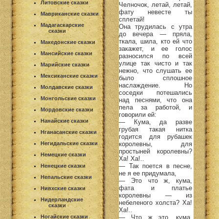
Литовские сказки
Челночок, летай, летай,
фату невесте ты
Мавриканские сказки
сплетай!
Мадагаскарские
Она трудилась с утра
сказки
до вечера — пряла,
ткала, шила, кто ей что
Македонские сказки
закажет, и ее голос
Мансийские сказки
разносился по всей
улице так чисто и так
Марийские сказки
нежно, что слушать ее
Мексиканские сказки
было сплошное
наслаждение. Но
Молдавские сказки
соседки потешались
Монгольские сказки
над песнями, что она
пела за работой, и
Мордовские сказки
говорили ей:
Нанайские сказки
— Кума, да разве
грубая такая нитка
Нганасанские сказки
годится для рубашек
королевны, для
Негидальские сказки
простыней королевны?
Немецкие сказки
Ха! Ха!..
— Так поется в песне,
Ненецкие сказки
не я ее придумала,
Непальские сказки
— Это что ж, кума,
фата и платье
Нивхские сказки
королевны — из
Нидерландские
небеленого холста? Ха!
сказки
Ха!..
— Что ж это, кума,
Ногайские сказки