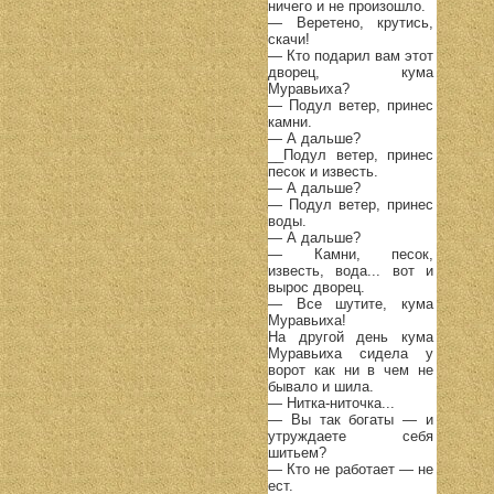
ничего и не произошло.
— Веретено, крутись,
скачи!
— Кто подарил вам этот
дворец, кума
Муравьиха?
— Подул ветер, принес
камни.
— А дальше?
__Подул ветер, принес
песок и известь.
— А дальше?
— Подул ветер, принес
воды.
— А дальше?
— Камни, песок,
известь, вода... вот и
вырос дворец.
— Все шутите, кума
Муравьиха!
На другой день кума
Муравьиха сидела у
ворот как ни в чем не
бывало и шила.
— Нитка-ниточка...
— Вы так богаты — и
утруждаете себя
шитьем?
— Кто не работает — не
ест.