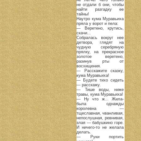
не отдали б они, чтобы
найти разгадку ее
тайны!
Наутро кума Муравьиха
пряла у ворот и пела:
— Веретено, крутись,
скачи...
Собралась вокруг нее
детвора, глядят на
чудную серебряную
прялку, на прекрасное
золотое веретено,
разинув рты от
восхищения.
— Расскажите сказку,
кума Муравьиха!
— Будете тихо сидеть
— расскажу.
— Тише воды, ниже
травы, кума Муравьиха!
— Ну что ж... Жила-
была однажды
королевна —
тщеславная, чванливая,
непослушная, ревнивая,
злая — бабушкино горе.
И ничего-то не желала
делать.
— Руки портить