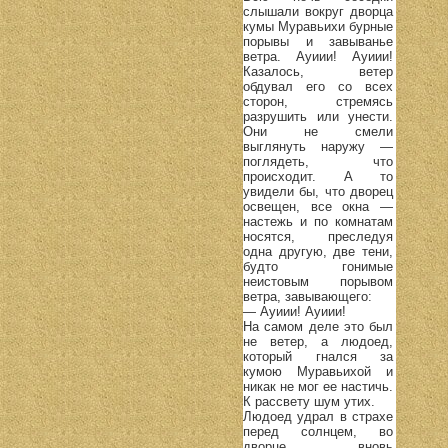
слышали вокруг дворца
кумы Муравьихи бурные
порывы и завыванье
ветра. Ауиии! Ауиии!
Казалось, ветер
обдувал его со всех
сторон, стремясь
разрушить или унести.
Они не смели
выглянуть наружу —
поглядеть, что
происходит. А то
увидели бы, что дворец
освещен, все окна —
настежь и по комнатам
носятся, преследуя
одна другую, две тени,
будто гонимые
неистовым порывом
ветра, завывающего:
— Ауиии! Ауиии!
На самом деле это был
не ветер, а людоед,
который гнался за
кумою Муравьихой и
никак не мог ее настичь.
К рассвету шум утих.
Людоед удрал в страхе
перед солнцем, во
дворце вновь