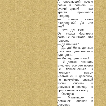
А следующей ночью
ровно в полночь —
ауиии! ауиии! — как
ураган примчался
людоед.
— Хочешь стать
людоедшей? Да или
нет?
— Нет!.. Да!.. Нет!..
От ужаса бедняжка
сама не понимала, что
говорит.
— Да или нет?
— Да, да! Но ты должен
дать мне один месяц и
один день.
— Месяц, день и час!
— И должен обещать
мне, что все это время
не прикоснешься к
нежному мясцу
мальчишек и девчонок,
не пригубишь свежей
крови юношей и
девушек и вообще не
прикоснешься к мясу.
— Обещаю.
— Мальчишек и
девчонок, юношей и
девушек