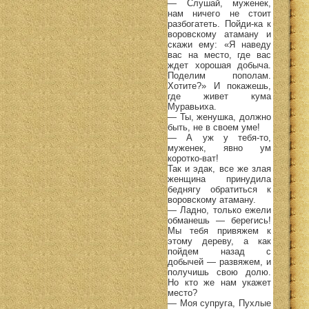
— Слушай, муженек,
нам ничего не стоит
разбогатеть. Пойди-ка к
воровскому атаману и
скажи ему: «Я наведу
вас на место, где вас
ждет хорошая добыча.
Поделим пополам.
Хотите?» И покажешь,
где живет кума
Муравьиха.
— Ты, женушка, должно
быть, не в своем уме!
— А уж у тебя-то,
муженек, явно ум
коротко-ват!
Так и эдак, все же злая
женщина принудила
беднягу обратиться к
воровскому атаману.
— Ладно, только ежели
обманешь — берегись!
Мы тебя привяжем к
этому дереву, а как
пойдем назад с
добычей — развяжем, и
получишь свою долю.
Но кто же нам укажет
место?
— Моя супруга, Пухлые