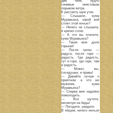
две тени, будто
гонимые неистовым
порывом ветра.
К рассвету шум утих.
— Слышали, кума
Муравьиха, какой вой
стоял этой ночью?
— Ничего не слышала,
я крепко сплю.
— А что вы плачете,
кума Муравьиха?
— Такая моя доля
горькая!
— После грозы —
радуга, после горя —
радость. Где радость,
тут и горе, где горе, там
и радость.
— Может, вы,
соседушки, и правы!
— Давайте лучше о
приятном: а что же
муженек, кума
Муравьиха?
— Сперва мне надобно
помолодеть.
— Все шутите,
несмотря на беды!
— Погодите, увидите.
В общем, ничего нельзя