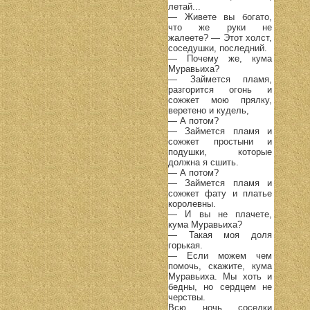
летай...
— Живете вы богато,
что же руки не
жалеете? — Этот холст,
соседушки, последний.
— Почему же, кума
Муравьиха?
— Займется пламя,
разгорится огонь и
сожжет мою прялку,
веретено и кудель,
— А потом?
— Займется пламя и
сожжет простыни и
подушки, которые
должна я сшить.
— А потом?
— Займется пламя и
сожжет фату и платье
королевны.
— И вы не плачете,
кума Муравьиха?
— Такая моя доля
горькая.
— Если можем чем
помочь, скажите, кума
Муравьиха. Мы хоть и
бедны, но сердцем не
черствы.
Всю ночь соседки