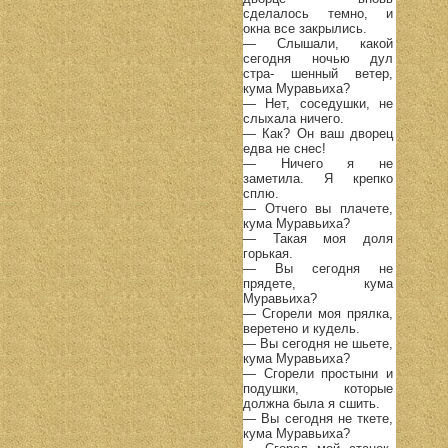
сделалось темно, и
окна все закрылись.
— Слышали, какой
сегодня ночью дул
стра- шенный ветер,
кума Муравьиха?
— Нет, соседушки, не
слыхала ничего.
— Как? Он ваш дворец
едва не снес!
— Ничего я не
заметила. Я крепко
сплю.
— Отчего вы плачете,
кума Муравьиха?
— Такая моя доля
горькая.
— Вы сегодня не
прядете, кума
Муравьиха?
— Сгорели моя прялка,
веретено и кудель.
— Вы сегодня не шьете,
кума Муравьиха?
— Сгорели простыни и
подушки, которые
должна была я сшить.
— Вы сегодня не ткете,
кума Муравьиха?