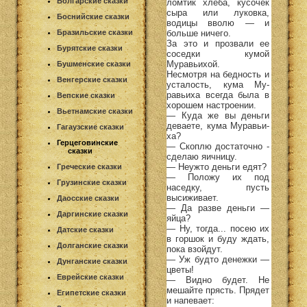
Болгарские сказки
ломтик хлеба, кусочек
сыра или луковка,
Боснийские сказки
водицы вволю — и
больше ничего.
Бразильские сказки
За это и прозвали ее
Бурятские сказки
соседки кумой
Муравьихой.
Бушменские сказки
Несмотря на бедность и
Венгерские сказки
усталость, кума Му-
равьиха всегда была в
Вепские сказки
хорошем настроении.
Вьетнамские сказки
— Куда же вы деньги
деваете, кума Муравьи-
Гагаузские сказки
ха?
Герцеговинские
— Скоплю достаточно -
сказки
сделаю яичницу.
— Неужто деньги едят?
Греческие сказки
— Положу их под
Грузинские сказки
наседку, пусть
высиживает.
Даосские сказки
— Да разве деньги —
Даргинские сказки
яйца?
— Ну, тогда... посею их
Датские сказки
в горшок и буду ждать,
Долганские сказки
пока взойдут.
— Уж будто денежки —
Дунганские сказки
цветы!
Еврейские сказки
— Видно будет. Не
мешайте прясть. Прядет
Египетские сказки
и напевает: