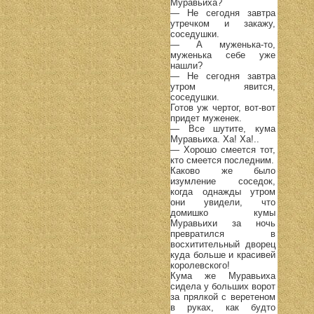
Муравьиха?
— Не сегодня завтра
утречком и закажу,
соседушки.
— А муженька-то,
муженька себе уже
нашли?
— Не сегодня завтра
утром явится,
соседушки.
Готов уж чертог, вот-вот
придет муженек.
— Все шутите, кума
Муравьиха. Ха! Ха!..
— Хорошо смеется тот,
кто смеется последним.
Каково же было
изумление соседок,
когда однажды утром
они увидели, что
домишко кумы
Муравьихи за ночь
превратился в
восхитительный дворец
куда больше и красивей
королевского!
Кума же Муравьиха
сидела у больших ворот
за прялкой с веретеном
в руках, как будто