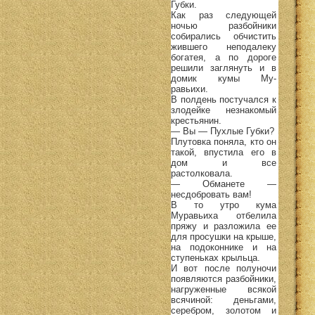
Губки.
Как раз следующей
ночью разбойники
собирались обчистить
жившего неподалеку
богатея, а по дороге
решили заглянуть и в
домик кумы Му-
равьихи.
В полдень постучался к
злодейке незнакомый
крестьянин.
— Вы — Пухлые Губки?
Плутовка поняла, кто он
такой, впустила его в
дом и все
растолковала.
— Обманете —
несдобровать вам!
В то утро кума
Муравьиха отбелила
пряжу и разложила ее
для просушки на крыше,
на подоконнике и на
ступеньках крыльца.
И вот после полуночи
появляются разбойники,
нагруженные всякой
всячиной: деньгами,
серебром, золотом и