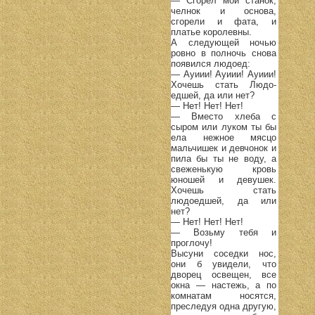
— Сгорел мой станок,
челнок и основа,
сгорели и фата, и
платье королевны.
А следующей ночью
ровно в полночь снова
появился людоед:
— Ауиии! Ауиии! Ауиии!
Хочешь стать Людо-
едшей, да или нет?
— Нет! Нет! Нет!
— Вместо хлеба с
сыром или луком ты бы
ела нежное мясцо
мальчишек и девчонок и
пила бы ты не воду, а
свеженькую кровь
юношей и девушек.
Хочешь стать
людоедшей, да или
нет?
— Нет! Нет! Нет!
— Возьму тебя и
проглочу!
Высуни соседки нос,
они б увидели, что
дворец освещен, все
окна — настежь, а по
комнатам носятся,
преследуя одна другую,