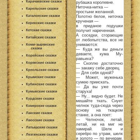
Карачаевские сказки
рубашка королевне.
Ниточка-нитка —
Карельские сказки
простыни желанной.
Каталонские сказки
Полотно белое, ниточка
крученая —
Керекские сказки
в приданое подушки
получит нареченная.
Кетские сказки
А соседки, сгорающие
Китайские сказки
от любопытства, все не
унимаются:
Коми-зырянские
сказки
— Куда же вы деньги
деваете, кума Му-
Корейские сказки
равьиха?
Корякские сказки
— Скоплю достаточно
— закажу себе дворец.
Креольские сказки
— Для себя одной?
— Может, муженька
Крымские сказки
сумею приискать.
Кубинские сказки
— Да вы уже почти
старуха!
Кумыкские сказки
— Ну... видно будет. Не
Курдские сказки
мешайте ткать. Снует
челнок туда-сюда через
Кхмерские сказки
основу на ткацком
Лакские сказки
станке, а она поет:
— Челночок, летай,
Лаосские сказки
летай, ни на миг не
Латышские сказки
замирай. Шелк и
серебро по утрам, шелк
Лезгинские сказки
и золото — по вечерам.