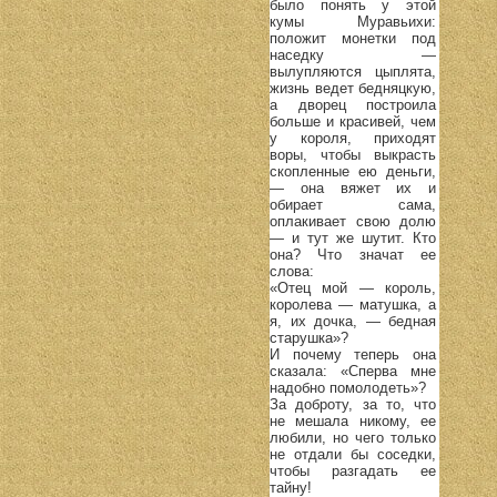
было понять у этой
кумы Муравьихи:
положит монетки под
наседку —
вылупляются цыплята,
жизнь ведет бедняцкую,
а дворец построила
больше и красивей, чем
у короля, приходят
воры, чтобы выкрасть
скопленные ею деньги,
— она вяжет их и
обирает сама,
оплакивает свою долю
— и тут же шутит. Кто
она? Что значат ее
слова:
«Отец мой — король,
королева — матушка, а
я, их дочка, — бедная
старушка»?
И почему теперь она
сказала: «Сперва мне
надобно помолодеть»?
За доброту, за то, что
не мешала никому, ее
любили, но чего только
не отдали бы соседки,
чтобы разгадать ее
тайну!