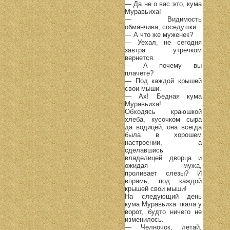
— Да не о вас это, кума
Муравьиха!
— Видимость
обманчива, соседушки.
— А что же муженек?
— Уехал, не сегодня
завтра утречком
вернется.
— А почему вы
плачете?
— Под каждой крышей
свои мыши.
— Ах! Бедная кума
Муравьиха!
Обходясь краюшкой
хлеба, кусочком сыра
да водицей, она всегда
была в хорошем
настроении, а
сделавшись
владелицей дворца и
ожидая мужа,
проливает слезы? И
впрямь, под каждой
крышей свои мыши!
На следующий день
кума Муравьиха ткала у
ворот, будто ничего не
изменилось.
— Челночок, летай,