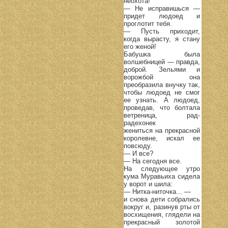
неохота!
— Не исправишься —
придет людоед и
проглотит тебя.
— Пусть приходит,
когда вырасту, я стану
его женой!
Бабушка была
волшебницей — правда,
доброй. Зельями и
ворожбой она
преобразила внучку так,
чтобы людоед не смог
ее узнать. А людоед,
проведав, что болтала
ветреница, рад-
радехонек
жениться на прекрасной
королевне, искал ее
повсюду.
— И все?
— На сегодня все.
На следующее утро
кума Муравьиха сидела
у ворот и шила:
— Нитка-ниточка... —
и снова дети собрались
вокруг и, разинув рты от
восхищения, глядели на
прекрасный золотой