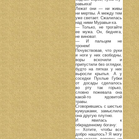
равьиха!
Лежат они — ни живы
ни мертвы. А между тем
уже светает. Сжалилась
над ними Муравьи-ха.
— Только, не трогайте
ее мужа. Он, бедняга,
не виноват.
— И пальцем не
тронем!
Почувствовав, что руки
и ноги у них свободны,
воры вскочили и
припустили без оглядки,
будто на пятках у них
выросли крылья. А у
соседки Пухлые Губки
от досады сделалось
во рту так горько,
словно пожевала она
какой-то ядовитой
травы.
Сговорившись с шестью
кумушками, замыслила
она другую плутню.
И явилась к
обкраденному богачу:
— Хотите, чтобы все
добро нашлось? Я могу
вам указать воровку, но