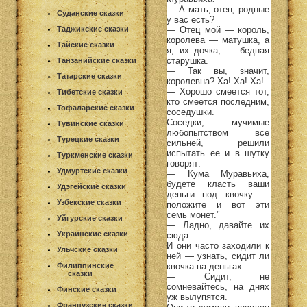
— А мать, отец, родные
Суданские сказки
у вас есть?
— Отец мой — король,
Таджикские сказки
королева — матушка, а
Тайские сказки
я, их дочка, — бедная
старушка.
Танзанийские сказки
— Так вы, значит,
Татарские сказки
королевна? Ха! Ха! Ха!..
— Хорошо смеется тот,
Тибетские сказки
кто смеется последним,
Тофаларские сказки
соседушки.
Соседки, мучимые
Тувинские сказки
любопытством все
Турецкие сказки
сильней, решили
испытать ее и в шутку
Туркменские сказки
говорят:
Удмуртские сказки
— Кума Муравьиха,
будете класть ваши
Удэгейские сказки
деньги под квочку —
Узбекские сказки
положите и вот эти
семь монет."
Уйгурские сказки
— Ладно, давайте их
Украинские сказки
сюда.
И они часто заходили к
Ульчские сказки
ней — узнать, сидит ли
квочка на деньгах.
Филиппинские
сказки
— Сидит, не
сомневайтесь, на днях
Финские сказки
уж вылупятся.
Французские сказки