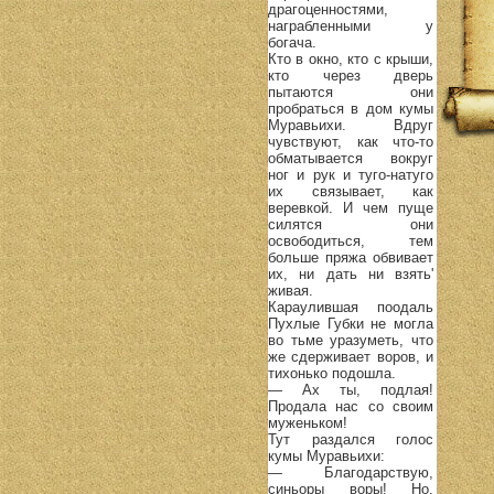
драгоценностями,
награбленными у
богача.
Кто в окно, кто с крыши,
кто через дверь
пытаются они
пробраться в дом кумы
Муравьихи. Вдруг
чувствуют, как что-то
обматывается вокруг
ног и рук и туго-натуго
их связывает, как
веревкой. И чем пуще
силятся они
освободиться, тем
больше пряжа обвивает
их, ни дать ни взять'
живая.
Караулившая поодаль
Пухлые Губки не могла
во тьме уразуметь, что
же сдерживает воров, и
тихонько подошла.
— Ах ты, подлая!
Продала нас со своим
муженьком!
Тут раздался голос
кумы Муравьихи:
— Благодарствую,
синьоры воры! Но,