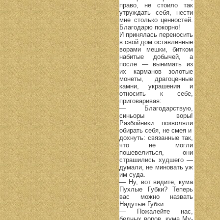
право, не стоило так
утруждать себя, нести
мне столько ценностей.
Благодарю покорно!
И принялась переносить
в свой дом оставленные
ворами мешки, битком
набитые добычей, а
после — вынимать из
их карманов золотые
монеты, драгоценные
камни, украшения и
относить к себе,
приговаривая:
— Благодарствую,
синьоры воры!
Разбойники позволяли
обирать себя, не смея и
дохнуть: связанные так,
что не могли
пошевелиться, они
страшились худшего —
думали, не миновать уж
им суда.
— Ну, вот видите, кума
Пухлые Губки? Теперь
вас можно назвать
Надутые Губки.
— Пожалейте нас,
бедных воров, кума Му-