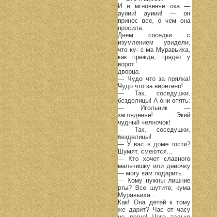
И в мгновенье ока —
ауиии! ауиии! — он
принес все, о чем она
просила.
Днем соседки с
изумлением увидели,
что ку- с ма Муравьиха,
как прежде, прядет у
ворот '
дворца.
— Чудо что за прялка!
Чудо что за веретено!
— Так, соседушки,
безделицы! А они опять:
— Игольник —
загляденье! Экий
чудный челночок!
— Так, соседушки,
безделицы!
— У вас в доме гости?
Шумят, смеются...
— Кто хочет славного
мальчишку или девочку
— могу вам подарить.
— Кому нужны лишние
рты? Все шутите, кума
Муравьиха...
Как! Она детей к тому
же дарит? Час от часу
не легче! Чего только