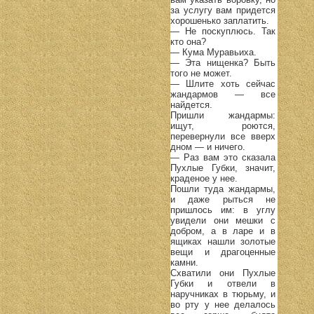
за услугу вам придется
хорошенько заплатить.
— Не поскуплюсь. Так
кто она?
— Кума Муравьиха.
— Эта нищенка? Быть
того не может.
— Шлите хоть сейчас
жандармов — все
найдется.
Пришли жандармы:
ищут, роются,
перевернули все вверх
дном — и ничего.
— Раз вам это сказала
Пухлые Губки, значит,
краденое у нее.
Пошли туда жандармы,
и даже рыться не
пришлось им: в углу
увидели они мешки с
добром, а в ларе и в
ящиках нашли золотые
вещи и драгоценные
камни.
Схватили они Пухлые
Губки и отвели в
наручниках в тюрьму, и
во рту у нее делалось