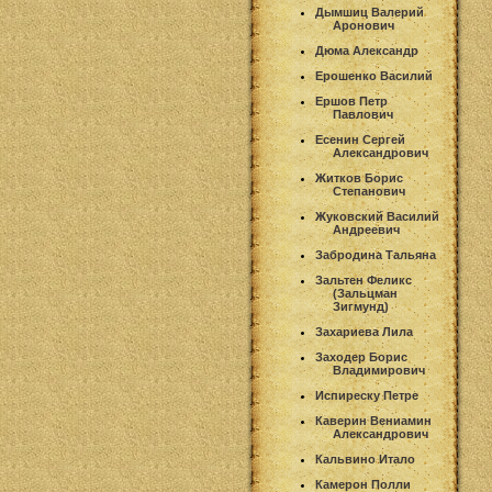
Дымшиц Валерий
Аронович
Дюма Александр
Ерошенко Василий
Ершов Петр
Павлович
Есенин Сергей
Александрович
Житков Борис
Степанович
Жуковский Василий
Андреевич
Забродина Тальяна
Зальтен Феликс
(Зальцман
Зигмунд)
Захариева Лила
Заходер Борис
Владимирович
Испиреску Петре
Каверин Вениамин
Александрович
Кальвино Итало
Камерон Полли