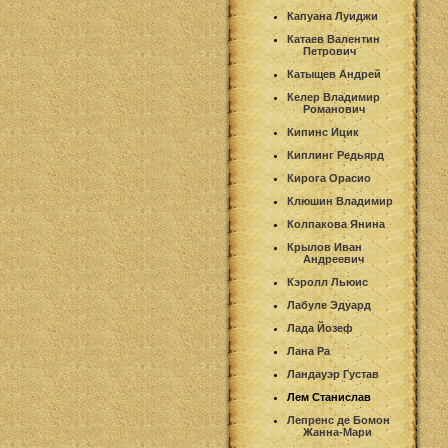
Капуана Луиджи
Катаев Валентин
Петрович
Катыщев Андрей
Келер Владимир
Романович
Кипинс Ицик
Киплинг Редьярд
Кирога Орасио
Клюшин Владимир
Колпакова Янина
Крылов Иван
Андреевич
Кэролл Льюис
Лабуле Эдуард
Лада Йозеф
Лана Ра
Ландауэр Густав
Лем Станислав
Лепренс де Бомон
Жанна-Мари