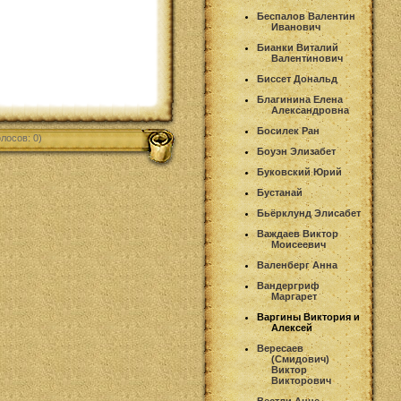
Беспалов Валентин
Иванович
Бианки Виталий
Валентинович
Биссет Дональд
Благинина Елена
Александровна
Босилек Ран
лосов: 0)
Боуэн Элизабет
Буковский Юрий
Бустанай
Бьёрклунд Элисабет
Важдаев Виктор
Моисеевич
Валенберг Анна
Вандергриф
Маргарет
Варгины Виктория и
Алексей
Вересаев
(Смидович)
Виктор
Викторович