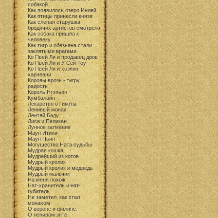
собакой
Как появилось озеро Инлей
Как птицы принесли князя
Как слепая старушка
бродячих артистов смотрела
Как собака пришла к
человеку
Как тигр и обезьяна стали
заклятыми врагами
Ко Пвей Ли и продавец дров
Ко Пвей Ли и У Сей Тоу
Ко Пвей Ли и хозяин
харчевни
Коровы врозь - тигру
радость
Король Нгэпьин
Кумбалайн
Лекарство от икоты
Ленивый монах
Лентяй Баду
Лиса и Пеликан
Лунное затмение
Маун Итипи
Маун Пьин
Могущество Ната судьбы
Мудрая кошка
Мудрейший из котов
Мудрый кролик
Мудрый кролик и медведь
Мудрый мальчик
На меня похож
Нат-хранитель и нат-
губитель
Не заметил, как стал
монахом
О вороне и филине
О ленивом зяте