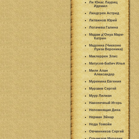
Ли Юнас Лауриц
Идемил
Линдгрен Астрид
Литвинов Юрий
Логачева Галина
Мадам д'Онуа Мари-
Катрин
Мадонна (Чикконе
Луиза Вероника)
Маклеррен Элис
Матусов-Бабич Илья
Милн Алан
Александер
Муренина Евгения
Мурзаев Сергей
Муур Лилиан
Наконечный Игорь
Непомнящая Дина
Нерман Эйнар
Нода Томойи
Овчинников Сергей
Ольмезов Мурадин