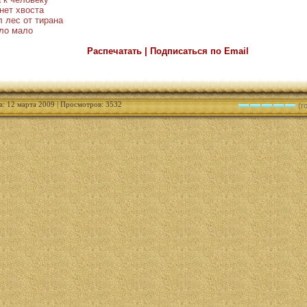
нет хвоста
л лес от тирана
ало мало
Распечатать | Подписаться по Email
а: 12 марта 2009 | Просмотров: 3532
(го