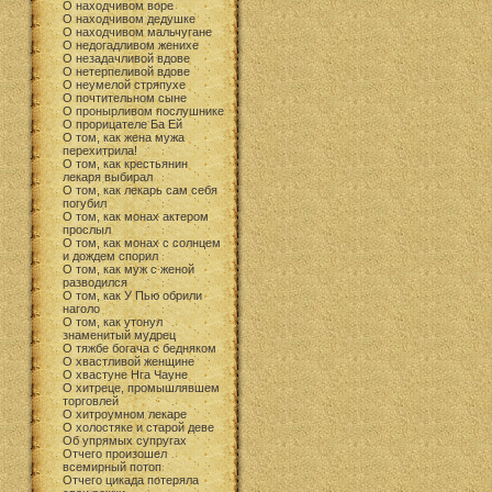
О находчивом воре
О находчивом дедушке
О находчивом мальчугане
О недогадливом женихе
О незадачливой вдове
О нетерпеливой вдове
О неумелой стряпухе
О почтительном сыне
О пронырливом послушнике
О прорицателе Ба Ей
О том, как жена мужа
перехитрила!
О том, как крестьянин
лекаря выбирал
О том, как лекарь сам себя
погубил
О том, как монах актером
прослыл
О том, как монах с солнцем
и дождем спорил
О том, как муж с женой
разводился
О том, как У Пью обрили
наголо
О том, как утонул
знаменитый мудрец
О тяжбе богача с бедняком
О хвастливой женщине
О хвастуне Нга Чауне
О хитреце, промышлявшем
торговлей
О хитроумном лекаре
О холостяке и старой деве
Об упрямых супругах
Отчего произошел
всемирный потоп
Отчего цикада потеряла