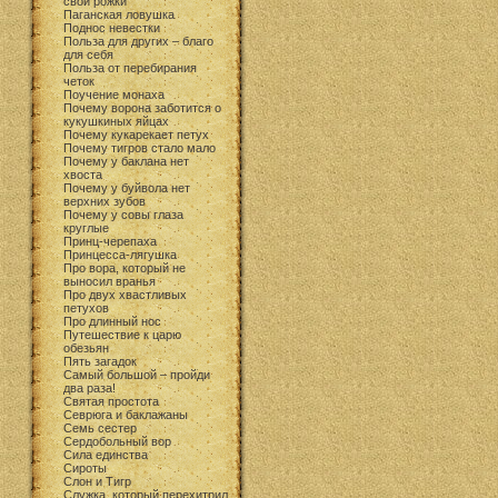
свои рожки
Паганская ловушка
Поднос невестки
Польза для других – благо
для себя
Польза от перебирания
четок
Поучение монаха
Почему ворона заботится о
кукушкиных яйцах
Почему кукарекает петух
Почему тигров стало мало
Почему у баклана нет
хвоста
Почему у буйвола нет
верхних зубов
Почему у совы глаза
круглые
Принц-черепаха
Принцесса-лягушка
Про вора, который не
выносил вранья
Про двух хвастливых
петухов
Про длинный нос
Путешествие к царю
обезьян
Пять загадок
Самый большой – пройди
два раза!
Святая простота
Севрюга и баклажаны
Семь сестер
Сердобольный вор
Сила единства
Сироты
Слон и Тигр
Служка, который перехитрил