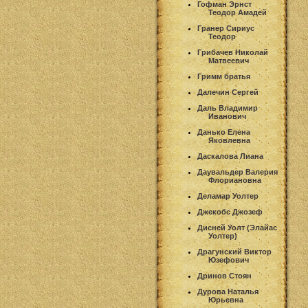
Гофман Эрнст
Теодор Амадей
Гранер Сириус
Теодор
Грибачев Николай
Матвеевич
Гримм братья
Далечин Сергей
Даль Владимир
Иванович
Данько Елена
Яковлевна
Даскалова Лиана
Даувальдер Валерия
Флориановна
Деламар Уолтер
Джекобс Джозеф
Дисней Уолт (Элайас
Уолтер)
Драгунский Виктор
Юзефович
Дринов Стоян
Дурова Наталья
Юрьевна