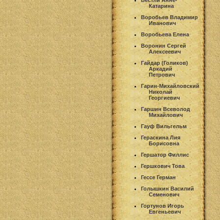
Вестли Анне-
Катарина
Воробьев Владимир
Иванович
Воробьева Елена
Воронин Сергей
Алексеевич
Гайдар (Голиков)
Аркадий
Петрович
Гарин-Михайловский
Николай
Георгиевич
Гаршин Всеволод
Михайлович
Гауф Вильгельм
Гераскина Лия
Борисовна
Гершатор Филлис
Гершкович Това
Гессе Герман
Голышкин Василий
Семенович
Гортунов Игорь
Евгеньевич