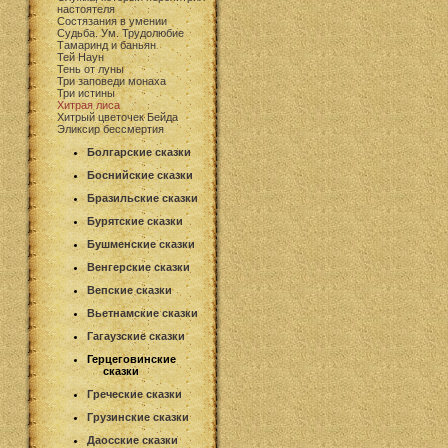
настоятеля
Состязания в умении
Судьба. Ум. Трудолюбие
Тамаринд и баньян
Тей Наун
Тень от луны
Три заповеди монаха
Три истины
Хитрая лиса
Хитрый цветочек Бейда
Эликсир бессмертия
Болгарские сказки
Боснийские сказки
Бразильские сказки
Бурятские сказки
Бушменские сказки
Венгерские сказки
Вепские сказки
Вьетнамские сказки
Гагаузские сказки
Герцеговинские
сказки
Греческие сказки
Грузинские сказки
Даосские сказки