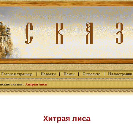
Главная страница
|
Новости
|
Поиск
|
О проекте
|
Иллюстрации
нские сказки
:
Хитрая лиса
Хитрая лиса