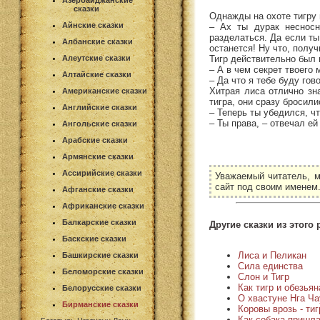
Азербайджанские
сказки
Однажды на охоте тигру 
Айнские сказки
– Ах ты дурак несносн
разделаться. Да если ты
Албанские сказки
останется! Ну что, полу
Тигр действительно был 
Алеутские сказки
– А в чем секрет твоего 
Алтайские сказки
– Да что я тебе буду гов
Хитрая лиса отлично зна
Американские сказки
тигра, они сразу бросил
Английские сказки
– Теперь ты убедился, чт
– Ты права, – отвечал ей 
Ангольские сказки
Арабские сказки
Армянские сказки
Ассирийские сказки
Уважаемый читатель, м
сайт под своим именем
Афганские сказки
Африканские сказки
Балкарские сказки
Другие сказки из этого 
Баскские сказки
Лиса и Пеликан
Башкирские сказки
Сила единства
Беломорские сказки
Слон и Тигр
Как тигр и обезья
Белорусские сказки
О хвастуне Нга Ча
Бирманские сказки
Коровы врозь - ти
Как собака пришла