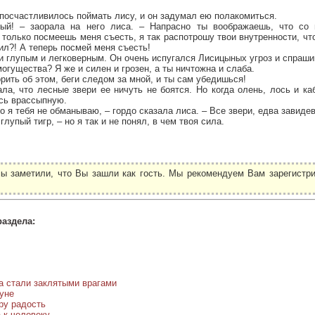
посчастливилось поймать лису, и он задумал ею полакомиться.
ый! – заорала на него лиса. – Напрасно ты воображаешь, что со
 только посмеешь меня съесть, я так распотрошу твои внутренности, что
чил?! А теперь посмей меня съесть!
и глупым и легковерным. Он очень испугался Лисицыных угроз и спраши
могущества? Я же и силен и грозен, а ты ничтожна и слаба.
орить об этом, беги следом за мной, и ты сам убедишься!
ла, что лесные звери ее ничуть не боятся. Но когда олень, лось и к
ись врассыпную.
о я тебя не обманываю, – гордо сказала лиса. – Все звери, едва завиде
глупый тигр, – но я так и не понял, в чем твоя сила.
ы заметили, что Вы зашли как гость. Мы рекомендуем Вам зарегистри
.
раздела:
на стали заклятыми врагами
уне
гру радость
 к человеку