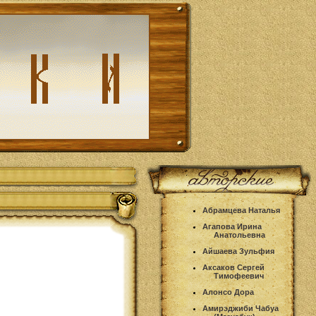
Абрамцева Наталья
Агапова Ирина
Анатольевна
Айшаева Зульфия
Аксаков Сергей
Тимофеевич
Алонсо Дора
Амирэджиби Чабуа