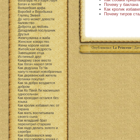
Богатырь Нгэтхаун Лаун
Почему у баклана 
Богач и лентяй
Волшебная арфа
Как кролик избави
Воробей и Воробьиха
Почему тигров ст
Глупец Эмвей
До чего может довести
баловство
Доброта да любовь
Догадливый послушник
Друзья
Жемчужинка и жаба
Женское коварство
Жены короля натов
Опубликовал:
La Princesse
| Дат
Житейская мудрость
Завещание отца
Истинный друг
Каждому свое место
Как богач нашел зятя
Как дедушка То Ча
напутствовал новобрачных
Как деревенский житель
ботинки покупал
Как за добро воздается
добром
Как Ко Пвей Ли насмешил
односельчан
Как крокодил остался без
языка
Как кролик избавил лес от
тирана
Как мать воспитывала
своего сына
Как младший брат
перехитрил старших
Как надо делать золото и
серебро
Как образовался мир
Как поссорились кошка с