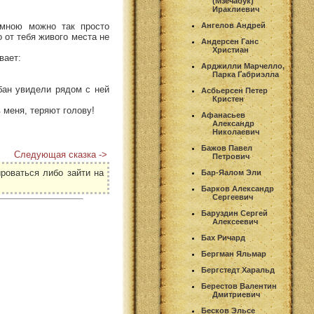
(Мзечабук)
Ираклиевич
 мною можно так просто
Ангелов Андрей
 от тебя живого места не
Андерсен Ганс
Христиан
вает:
Арджилли Марчелло,
Парка Габриэлла
абан увидели рядом с ней
Асбьерсен Петер
Кристен
в меня, теряют голову!
Афанасьев
Александр
Николаевич
Бажов Павел
Следующая сказка ->
Петрович
роваться либо зайти на
Бар-Яалом Эли
Барков Александр
Сергеевич
Баруздин Сергей
Алексеевич
Бах Ричард
Бергман Яльмар
Бергстедт Харальд
Берестов Валентин
Дмитриевич
Бесков Эльсе