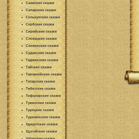
Саамские сказки
Саларские сказки
Селькупские сказки
Сербские сказки
Сирийские сказки
Словацкие сказки
Словенские сказки
Суданские сказки
Таджикские сказки
Тайские сказки
Танзанийские сказки
Татарские сказки
Тибетские сказки
Тофаларские сказки
Тувинские сказки
Турецкие сказки
Туркменские сказки
Удмуртские сказки
Удэгейские сказки
Узбекские сказки