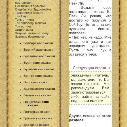
настоятеля
Пвей Ли.
Состязания в умении
– Возьми свое
Судьба. Ум. Трудолюбие
покрывало, – сказал Ко
Тамаринд и баньян
Пвей Ли, решив, что
Тей Наун
Тень от луны
достаточно проучил У
Три заповеди монаха
Сей Тоу. Но тот в панике
Три истины
пустился бежать,
Хитрая лиса
повторяя:
Хитрый цветочек Бейда
Эликсир бессмертия
– Нет, нет, не надо. Мне
из-за него уже и так
Болгарские сказки
порядком досталось.
Пусть оно лучше
Боснийские сказки
остается у тебя.
Бразильские сказки
Бурятские сказки
Следующая сказка ->
Бушменские сказки
Уважаемый читатель,
Венгерские сказки
мы заметили, что Вы
Вепские сказки
зашли как гость. Мы
рекомендуем Вам
Вьетнамские сказки
зарегистрироваться
Гагаузские сказки
либо зайти на сайт
под своим именем.
Герцеговинские
сказки
Греческие сказки
Другие сказки из этого
Грузинские сказки
раздела:
Даосские сказки