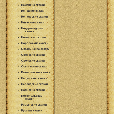
Немецкие сказки
Ненецкие сказки
Непальские сказки
Нивхские сказки
Нидерландские
сказки
Ногайские сказки
Норвежские сказки
Океанийские сказки
Орокские сказки
Орочские сказки
Осетинские сказки
Пакистанские сказки
Папуасские сказки
Персидские сказки
Польские сказки
Португальские
сказки
Румынские сказки
Русские сказки