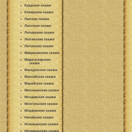
Курдские сказки
Кхмерские сказки
Лакские сказки
Лаосские сказки
Латышские сказки
Лезгинские сказки
Литовские сказки
Мавриканские сказки
Мадагаскарские
сказки
Македонские сказки
Мансийские сказки
Марийские сказки
Мексиканские сказки
Молдавские сказки
Монгольские сказки
Мордовские сказки
Нанайские сказки
Нганасанские сказки
Негидальские сказки