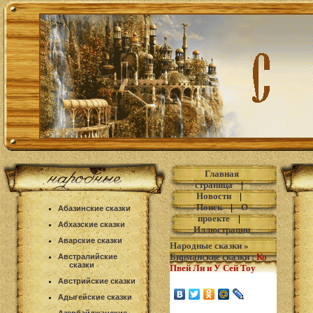
Главная
страница
|
Новости
|
Поиск
|
О
Абазинские сказки
проекте
|
Абхазские сказки
Иллюстрации
Аварские сказки
Народные сказки
»
Бирманские сказки
:
Ко
Австралийские
сказки
Пвей Ли и У Сей Тоу
Австрийские сказки
Адыгейские сказки