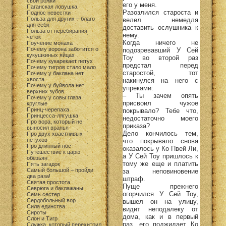
свои рожки
его у меня.
Паганская ловушка
Разозлился староста и
Поднос невестки
Польза для других – благо
велел немедля
для себя
доставить ослушника к
Польза от перебирания
нему.
четок
Когда ничего не
Поучение монаха
Почему ворона заботится о
подозревавший У Сей
кукушкиных яйцах
Тоу во второй раз
Почему кукарекает петух
предстал перед
Почему тигров стало мало
старостой, тот
Почему у баклана нет
хвоста
накинулся на него с
Почему у буйвола нет
упреками:
верхних зубов
– Ты зачем опять
Почему у совы глаза
присвоил чужое
круглые
Принц-черепаха
покрывало? Тебе что,
Принцесса-лягушка
недостаточно моего
Про вора, который не
приказа?
выносил вранья
Дело кончилось тем,
Про двух хвастливых
петухов
что покрывало снова
Про длинный нос
оказалось у Ко Пвей Ли,
Путешествие к царю
а У Сей Тоу пришлось к
обезьян
тому же еще и платить
Пять загадок
Самый большой – пройди
за неповиновение
два раза!
штраф.
Святая простота
Пуще прежнего
Севрюга и баклажаны
огорчился У Сей Тоу,
Семь сестер
Сердобольный вор
вышел он на улицу,
Сила единства
видит неподалеку от
Сироты
дома, как и в первый
Слон и Тигр
раз, его поджидает Ко
Служка, который перехитрил