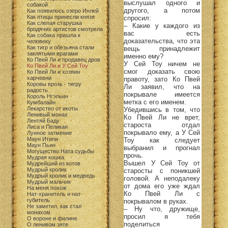
выслушал одного и
собакой
другого, а потом
Как появилось озеро Инлей
Как птицы принесли князя
спросил:
Как слепая старушка
– Какие у каждого из
бродячих артистов смотрела
вас есть
Как собака пришла к
доказательства, что эта
человеку
Как тигр и обезьяна стали
вещь принадлежит
заклятыми врагами
именно ему?
Ко Пвей Ли и продавец дров
У Сей Тоу ничем не
Ко Пвей Ли и У Сей Тоу
смог доказать свою
Ко Пвей Ли и хозяин
харчевни
правоту, зато Ко Пвей
Коровы врозь - тигру
Ли заявил, что на
радость
покрывале имеется
Король Нгэпьин
метка с его именем.
Кумбалайн
Лекарство от икоты
Убедившись в том, что
Ленивый монах
Ко Пвей Ли не врет,
Лентяй Баду
староста отдал
Лиса и Пеликан
покрывало ему, а У Сей
Лунное затмение
Маун Итипи
Тоу как следует
Маун Пьин
выбранил и прогнал
Могущество Ната судьбы
прочь.
Мудрая кошка
Вышел У Сей Тоу от
Мудрейший из котов
Мудрый кролик
старосты с поникшей
Мудрый кролик и медведь
головой. А неподалеку
Мудрый мальчик
от дома его уже ждал
На меня похож
Ко Пвей Ли с
Нат-хранитель и нат-
губитель
покрывалом в руках.
Не заметил, как стал
– Ну что, дружище,
монахом
просил я тебя
О вороне и филине
поделиться
О ленивом зяте