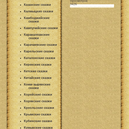
Просмотров:
3426
Казахские сказки
Калмыцкие сказки
Камбоджийские
сказки
Кампучийские сказки
Каракалпакские
сказки
Карачаевские сказки
Карельские сказки
Каталонские сказки
Керекские сказки
Кетские сказки
Китайские сказки
Коми-зырянские
сказки
Корейские сказки
Корякские сказки
Креольские сказки
Крымские сказки
Кубинские сказки
Кумыкские сказки