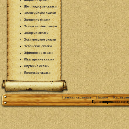
Шотландские сказки
Эвенкийские сказки
Эвенские сказки
Эганасанские сказки
Энецкие сказки
Эскимосские сказки
Эстонские сказки
Эфиопские сказки
Юкагирские сказки
Якутские сказки
Японские сказки
Главная страница
|
Письмо
|
Карта сай
При копировании мате