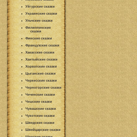
Уйгурские сказки
Украинские сказки
Ульчские сказки
Филиппинские
сказки
Финские сказки
Французские сказки
Хакасские сказки
Хантыйские сказки
Хорватские сказки
Цыганские сказки
Черкесские сказки
Черногорские сказки
Чеченские сказки
Чешские сказки
Чувашские сказки
Чукотские сказки
Шведские сказки
Швейцарские сказки
Шорские сказки