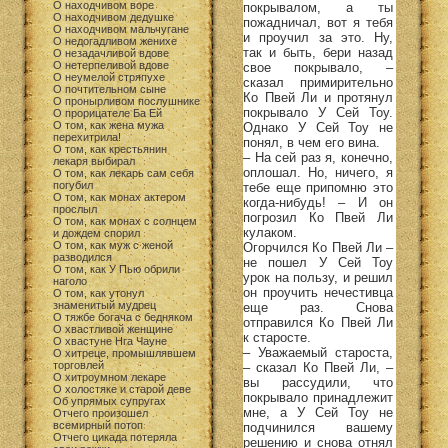
О находчивом воре
покрывалом, а ты
О находчивом дедушке
пожадничал, вот я тебя
О находчивом мальчугане
и проучил за это. Ну,
О недогадливом женихе
так и быть, бери назад
О незадачливой вдове
О нетерпеливой вдове
свое покрывало, –
О неумелой стряпухе
сказал примирительно
О почтительном сыне
Ко Пвей Ли и протянул
О пронырливом послушнике
покрывало У Сей Тоу.
О прорицателе Ба Ей
О том, как жена мужа
Однако У Сей Тоу не
перехитрила!
понял, в чем его вина.
О том, как крестьянин
– На сей раз я, конечно,
лекаря выбирал
оплошал. Но, ничего, я
О том, как лекарь сам себя
погубил
тебе еще припомню это
О том, как монах актером
когда-нибудь! – И он
прослыл
погрозил Ко Пвей Ли
О том, как монах с солнцем
кулаком.
и дождем спорил
О том, как муж с женой
Огорчился Ко Пвей Ли –
разводился
не пошел У Сей Тоу
О том, как У Пью обрили
урок на пользу, и решил
наголо
он проучить нечестивца
О том, как утонул
знаменитый мудрец
еще раз. Снова
О тяжбе богача с бедняком
отправился Ко Пвей Ли
О хвастливой женщине
к старосте.
О хвастуне Нга Чауне
– Уважаемый староста,
О хитреце, промышлявшем
торговлей
– сказал Ко Пвей Ли, –
О хитроумном лекаре
вы рассудили, что
О холостяке и старой деве
покрывало принадлежит
Об упрямых супругах
мне, а У Сей Тоу не
Отчего произошел
всемирный потоп
подчинился вашему
Отчего цикада потеряла
решению и снова отнял