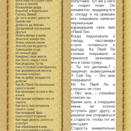
Богатырь Нгэтхаун Лаун
попутчика. Тут же у него
Богач и лентяй
и созрел план. Он
Волшебная арфа
незаметно придвинулся
Воробей и Воробьиха
к соседу и на краешке
Глупец Эмвей
До чего может довести
его покрывала написал
баловство
чернильным
Доброта да любовь
карандашом свое имя
Догадливый послушник
«Пвей Ли».
Друзья
Жемчужинка и жаба
Когда подъезжали к
Женское коварство
городу, пассажиры
Жены короля натов
стали готовиться к
Житейская мудрость
выходу. Ко Пвей Ли
Завещание отца
Истинный друг
сложил покрывало и
Каждому свое место
принялся запихивать
Как богач нашел зятя
его в свою сумку.
Как дедушка То Ча
– Ты что делаешь? –
напутствовал новобрачных
Как деревенский житель
закричал возмущенный
ботинки покупал
У Сей Тоу. – Это мое
Как за добро воздается
покрывало!
добром
Но Ко Пвей Ли и
Как Ко Пвей Ли насмешил
односельчан
слушать не стал.
Как крокодил остался без
– Нет, мое, – спокойно
языка
ответил он.
Как кролик избавил лес от
Время шло, а спорщики
тирана
Как мать воспитывала
никак не хотели
своего сына
уступить друг другу, и
Как младший брат
решили они отправиться
перехитрил старших
к старосте, чтобы тот их
Как надо делать золото и
серебро
рассудил.
Как образовался мир
Староста внимательно
Как поссорились кошка с