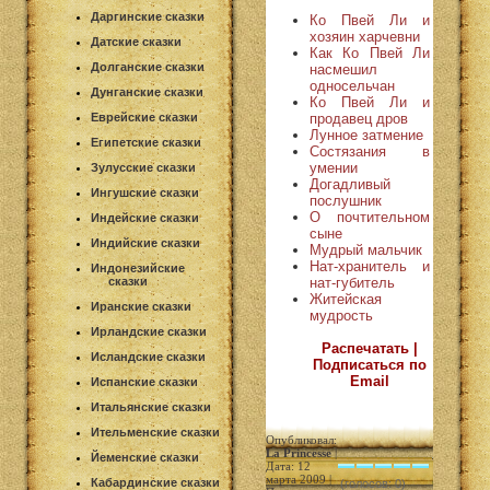
Даргинские сказки
Ко Пвей Ли и
хозяин харчевни
Датские сказки
Как Ко Пвей Ли
Долганские сказки
насмешил
односельчан
Дунганские сказки
Ко Пвей Ли и
продавец дров
Еврейские сказки
Лунное затмение
Египетские сказки
Состязания в
умении
Зулусские сказки
Догадливый
Ингушские сказки
послушник
О почтительном
Индейские сказки
сыне
Индийские сказки
Мудрый мальчик
Нат-хранитель и
Индонезийские
нат-губитель
сказки
Житейская
Иранские сказки
мудрость
Ирландские сказки
Распечатать |
Исландские сказки
Подписаться по
Email
Испанские сказки
Итальянские сказки
Ительменские сказки
Опубликовал:
La Princesse
|
Йеменские сказки
Дата: 12
марта 2009 |
Кабардинские сказки
(голосов: 0)