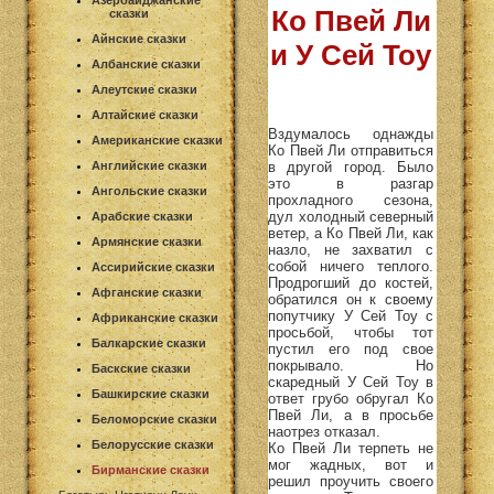
Азербайджанские
Ко Пвей Ли
сказки
Айнские сказки
и У Сей Тоу
Албанские сказки
Алеутские сказки
Алтайские сказки
Вздумалось однажды
Американские сказки
Ко Пвей Ли отправиться
в другой город. Было
Английские сказки
это в разгар
Ангольские сказки
прохладного сезона,
дул холодный северный
Арабские сказки
ветер, а Ко Пвей Ли, как
Армянские сказки
назло, не захватил с
собой ничего теплого.
Ассирийские сказки
Продрогший до костей,
Афганские сказки
обратился он к своему
попутчику У Сей Тоу с
Африканские сказки
просьбой, чтобы тот
Балкарские сказки
пустил его под свое
покрывало. Но
Баскские сказки
скаредный У Сей Тоу в
Башкирские сказки
ответ грубо обругал Ко
Пвей Ли, а в просьбе
Беломорские сказки
наотрез отказал.
Белорусские сказки
Ко Пвей Ли терпеть не
мог жадных, вот и
Бирманские сказки
решил проучить своего