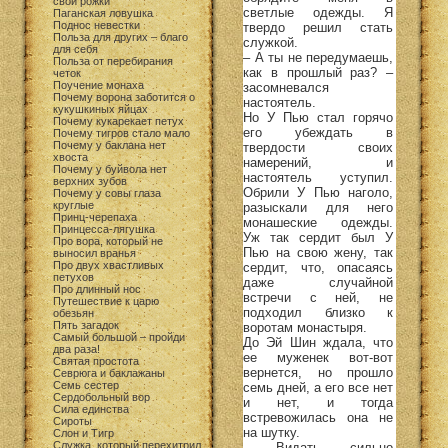
свои рожки
светлые одежды. Я
Паганская ловушка
Поднос невестки
твердо решил стать
Польза для других – благо
служкой.
для себя
– А ты не передумаешь,
Польза от перебирания
как в прошлый раз? –
четок
Поучение монаха
засомневался
Почему ворона заботится о
настоятель.
кукушкиных яйцах
Но У Пью стал горячо
Почему кукарекает петух
его убеждать в
Почему тигров стало мало
Почему у баклана нет
твердости своих
хвоста
намерений, и
Почему у буйвола нет
настоятель уступил.
верхних зубов
Обрили У Пью наголо,
Почему у совы глаза
круглые
разыскали для него
Принц-черепаха
монашеские одежды.
Принцесса-лягушка
Уж так сердит был У
Про вора, который не
Пью на свою жену, так
выносил вранья
Про двух хвастливых
сердит, что, опасаясь
петухов
даже случайной
Про длинный нос
встречи с ней, не
Путешествие к царю
подходил близко к
обезьян
Пять загадок
воротам монастыря.
Самый большой – пройди
До Эй Шин ждала, что
два раза!
ее муженек вот-вот
Святая простота
вернется, но прошло
Севрюга и баклажаны
Семь сестер
семь дней, а его все нет
Сердобольный вор
и нет, и тогда
Сила единства
встревожилась она не
Сироты
на шутку.
Слон и Тигр
Служка, который перехитрил
– Видать, сильно