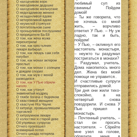
О находчивом воре
любимый суп из
О находчивом дедушке
свинины! Пойдем
О находчивом мальчугане
домой!
О недогадливом женихе
О незадачливой вдове
– Ты же говорила, что
О нетерпеливой вдове
не хочешь со мной
О неумелой стряпухе
жить, – ворчливо
О почтительном сыне
ответил У Пью. – Ну уж
О пронырливом послушнике
О прорицателе Ба Ей
ладно, так и быть,
О том, как жена мужа
пойдем!
перехитрила!
– У Пью, – окликнул его
О том, как крестьянин
настоятель монастыря,
лекаря выбирал
О том, как лекарь сам себя
– неужто ты раздумал
погубил
постригаться в монахи?
О том, как монах актером
– Раздумал, учитель.
прослыл
Дома накопилось много
О том, как монах с солнцем
и дождем спорил
дел. Жена без моей
О том, как муж с женой
помощи не управится..
разводился
И счастливые супруги
О том, как У Пью обрили
отправились домой.
наголо
О том, как утонул
Три дня они жили тихо-
знаменитый мудрец
спокойно, а на
О тяжбе богача с бедняком
четвертый снова
О хвастливой женщине
повздорили. И снова У
О хвастуне Нга Чауне
О хитреце, промышлявшем
Пью пришел в
торговлей
монастырь.
О хитроумном лекаре
– Почтенный учитель, –
О холостяке и старой деве
стал он просить
Об упрямых супругах
Отчего произошел
настоятеля. – Сбрейте
всемирный потоп
мне узел на голове,
Отчего цикада потеряла
обрядите меня в