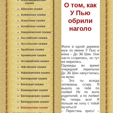
Азербайджанские
О том, как
сказки
Айнские сказки
У Пью
Албанские сказки
обрили
Алеутские сказки
Алтайские сказки
наголо
Американские сказки
Английские сказки
Ангольские сказки
Жили в одной деревне
Арабские сказки
муж по имени У Пью и
жена – До Эй Шин. Они
Армянские сказки
часто ссорились, но тут
Ассирийские сказки
же мирились.
Однажды во время
Афганские сказки
очередной перепалки
До Эй Шин напустилась
Африканские сказки
на мужа:
Балкарские сказки
– Это ты всегда
затеваешь ссору. Я
Баскские сказки
вышла за тебя по
Башкирские сказки
любви! Не по воле
родителей, а по любви!
Беломорские сказки
Но теперь все! Я
Белорусские сказки
больше не хочу с тобой
мучиться!
Бирманские сказки
– Перестань орать! –