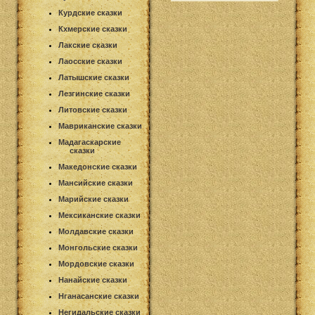
Курдские сказки
Кхмерские сказки
Лакские сказки
Лаосские сказки
Латышские сказки
Лезгинские сказки
Литовские сказки
Мавриканские сказки
Мадагаскарские
сказки
Македонские сказки
Мансийские сказки
Марийские сказки
Мексиканские сказки
Молдавские сказки
Монгольские сказки
Мордовские сказки
Нанайские сказки
Нганасанские сказки
Негидальские сказки