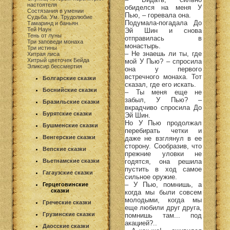
настоятеля
обиделся на меня У
Состязания в умении
Пью, – горевала она.
Судьба. Ум. Трудолюбие
Подумала-погадала До
Тамаринд и баньян
Тей Наун
Эй Шин и снова
Тень от луны
отправилась в
Три заповеди монаха
монастырь.
Три истины
– Не знаешь ли ты, где
Хитрая лиса
Хитрый цветочек Бейда
мой У Пью? – спросила
Эликсир бессмертия
она у первого
встречного монаха. Тот
Болгарские сказки
сказал, где его искать.
Боснийские сказки
– Ты меня еще не
забыл, У Пью? –
Бразильские сказки
вкрадчиво спросила До
Бурятские сказки
Эй Шин.
Но У Пью продолжал
Бушменские сказки
перебирать четки и
Венгерские сказки
даже не взглянул в ее
сторону. Сообразив, что
Вепские сказки
прежние уловки не
годятся, она решила
Вьетнамские сказки
пустить в ход самое
Гагаузские сказки
сильное оружие.
– У Пью, помнишь, а
Герцеговинские
сказки
когда мы были совсем
молодыми, когда мы
Греческие сказки
еще любили друг друга,
Грузинские сказки
помнишь там... под
акацией?..
Даосские сказки