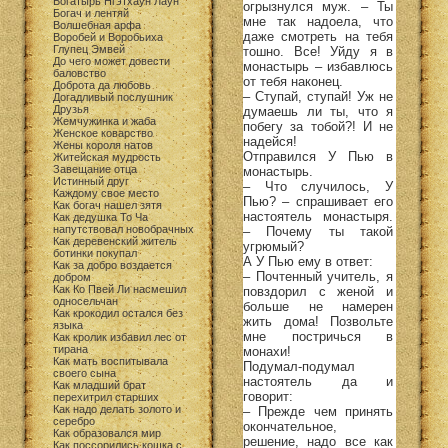
Богатырь Нгэтхаун Лаун
огрызнулся муж. – Ты
Богач и лентяй
мне так надоела, что
Волшебная арфа
даже смотреть на тебя
Воробей и Воробьиха
Глупец Эмвей
тошно. Все! Уйду я в
До чего может довести
монастырь – избавлюсь
баловство
от тебя наконец.
Доброта да любовь
– Ступай, ступай! Уж не
Догадливый послушник
Друзья
думаешь ли ты, что я
Жемчужинка и жаба
побегу за тобой?! И не
Женское коварство
надейся!
Жены короля натов
Отправился У Пью в
Житейская мудрость
Завещание отца
монастырь.
Истинный друг
– Что случилось, У
Каждому свое место
Пью? – спрашивает его
Как богач нашел зятя
настоятель монастыря.
Как дедушка То Ча
напутствовал новобрачных
– Почему ты такой
Как деревенский житель
угрюмый?
ботинки покупал
А У Пью ему в ответ:
Как за добро воздается
– Почтенный учитель, я
добром
Как Ко Пвей Ли насмешил
повздорил с женой и
односельчан
больше не намерен
Как крокодил остался без
жить дома! Позвольте
языка
мне постричься в
Как кролик избавил лес от
тирана
монахи!
Как мать воспитывала
Подумал-подумал
своего сына
настоятель да и
Как младший брат
говорит:
перехитрил старших
Как надо делать золото и
– Прежде чем принять
серебро
окончательное,
Как образовался мир
решение, надо все как
Как поссорились кошка с