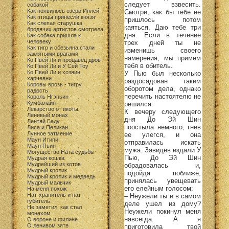
следует взвесить.
собакой
Как появилось озеро Инлей
Смотри, как бы тебе не
Как птицы принесли князя
пришлось потом
Как слепая старушка
каяться. Даю тебе три
бродячих артистов смотрела
дня. Если в течение
Как собака пришла к
человеку
трех дней ты не
Как тигр и обезьяна стали
изменишь своего
заклятыми врагами
намерения, мы примем
Ко Пвей Ли и продавец дров
тебя в обитель.
Ко Пвей Ли и У Сей Тоу
Ко Пвей Ли и хозяин
У Пью был несколько
харчевни
раздосадован таким
Коровы врозь - тигру
оборотом дела, однако
радость
перечить настоятелю не
Король Нгэпьин
Кумбалайн
решился.
Лекарство от икоты
К вечеру следующего
Ленивый монах
дня До Эй Шин
Лентяй Баду
поостыла немного, гнев
Лиса и Пеликан
Лунное затмение
ее улегся, и она
Маун Итипи
отправилась искать
Маун Пьин
мужа. Завидев издали У
Могущество Ната судьбы
Пью, До Эй Шин
Мудрая кошка
Мудрейший из котов
обрадовалась и,
Мудрый кролик
подойдя поближе,
Мудрый кролик и медведь
принялась увещевать
Мудрый мальчик
его елейным голосом:
На меня похож
Нат-хранитель и нат-
– Неужели ты и в самом
губитель
деле ушел из дому?
Не заметил, как стал
Неужели покинул меня
монахом
навсегда. А я
О вороне и филине
О ленивом зяте
приготовила твой