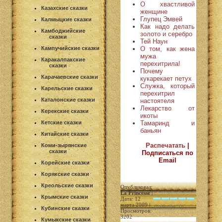
О хвастливой
Казахские сказки
женщине
Глупец Эмвей
Калмыцкие сказки
Как надо делать
Камбоджийские
золото и серебро
сказки
Тей Наун
О том, как жена
Кампучийские сказки
мужа
Каракалпакские
перехитрила!
сказки
Почему
Карачаевские сказки
кукарекает петух
Служка, который
Карельские сказки
перехитрил
Каталонские сказки
настоятеля
Лекарство от
Керекские сказки
икоты
Тамаринд и
Кетские сказки
баньян
Китайские сказки
Распечатать
|
Коми-зырянские
сказки
Подписаться по
Email
Корейские сказки
Корякские сказки
Креольские сказки
Опубликовал:
La Princesse
|
Крымские сказки
Дата: 12
марта 2009 |
(голосов: 0)
Кубинские сказки
Просмотров:
3202
Кумыкские сказки