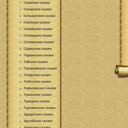
Саамские сказки
Саларские сказки
Селькупские сказки
Сербские сказки
Сирийские сказки
Словацкие сказки
Словенские сказки
Суданские сказки
Таджикские сказки
Тайские сказки
Танзанийские сказки
Татарские сказки
Тибетские сказки
Тофаларские сказки
Тувинские сказки
Турецкие сказки
Туркменские сказки
Удмуртские сказки
Удэгейские сказки
Узбекские сказки