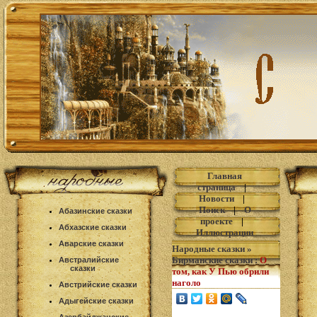
Главная
страница
|
Новости
|
Поиск
|
О
Абазинские сказки
проекте
|
Абхазские сказки
Иллюстрации
Аварские сказки
Народные сказки
»
Бирманские сказки
:
О
Австралийские
сказки
том, как У Пью обрили
наголо
Австрийские сказки
Адыгейские сказки