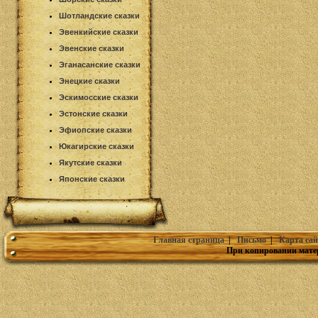
Шотландские сказки
Эвенкийские сказки
Эвенские сказки
Эганасанские сказки
Энецкие сказки
Эскимосские сказки
Эстонские сказки
Эфиопские сказки
Юкагирские сказки
Якутские сказки
Японские сказки
Главная страница
|
Письмо
|
Карта сай
При копировании мате