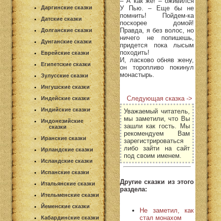
– А как же! – оживился
У Пью. – Еще бы не
Даргинские сказки
помнить! Пойдем-ка
Датские сказки
поскорее домой!
Правда, я без волос, но
Долганские сказки
ничего не попишешь,
Дунганские сказки
придется пока лысым
походить!
Еврейские сказки
И, ласково обняв жену,
Египетские сказки
он торопливо покинул
монастырь.
Зулусские сказки
Ингушские сказки
Следующая сказка ->
Индейские сказки
Индийские сказки
Уважаемый читатель,
мы заметили, что Вы
Индонезийские
зашли как гость. Мы
сказки
рекомендуем Вам
Иранские сказки
зарегистрироваться
либо зайти на сайт
Ирландские сказки
под своим именем.
Исландские сказки
Испанские сказки
Другие сказки из этого
Итальянские сказки
раздела:
Ительменские сказки
Йеменские сказки
Не заметил, как
стал монахом
Кабардинские сказки