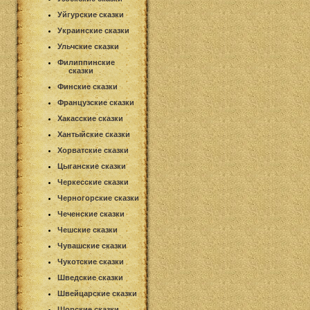
Уйгурские сказки
Украинские сказки
Ульчские сказки
Филиппинские
сказки
Финские сказки
Французские сказки
Хакасские сказки
Хантыйские сказки
Хорватские сказки
Цыганские сказки
Черкесские сказки
Черногорские сказки
Чеченские сказки
Чешские сказки
Чувашские сказки
Чукотские сказки
Шведские сказки
Швейцарские сказки
Шорские сказки