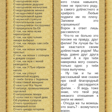
О находчивом воре
кого глаза навыкате,
О находчивом дедушке
тоже не простого роду,
О находчивом мальчугане
а самого доблестного и
О недогадливом женихе
храброго. Любые
О незадачливой вдове
О нетерпеливой вдове
подвиги им по плечу.
О неумелой стряпухе
Запомни это
О почтительном сыне
хорошенько!
О пронырливом послушнике
Ворон в ответ лишь
О прорицателе Ба Ей
О том, как жена мужа
рассмеялся:
перехитрила!
- Что-то не больно это
О том, как крестьянин
похоже на правду, друг
лекаря выбирал
филин! Уж лучше бы ты
О том, как лекарь сам себя
погубил
не хвастался своим
О том, как монах актером
доблестным родом! Мы
прослыл
ведь давно друг друга
О том, как монах с солнцем
знаем! А я про тебя
и дождем спорил
О том, как муж с женой
наверняка могу сказать
разводился
только одно: у тебя
О том, как У Пью обрили
глаза выпучены.
наголо
- Ну так и ты не
О том, как утонул
знаменитый мудрец
рассказывай мне сказки
О тяжбе богача с бедняком
про свой благородный
О хвастливой женщине
род! - рассердился
О хвастуне Нга Чауне
филин. - Я ведь тоже
О хитреце, промышлявшем
торговлей
знаю, что твой род
О хитроумном лекаре
никакого отношения к
О холостяке и старой деве
знати не имеет.
Об упрямых супругах
- Откуда же ты можешь
Отчего произошел
всемирный потоп
это знать? - возмутился
Отчего цикада потеряла
ворон.