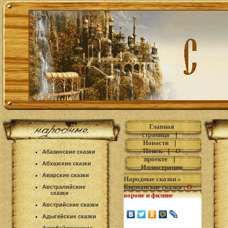
Главная
страница
|
Новости
|
Поиск
|
О
Абазинские сказки
проекте
|
Абхазские сказки
Иллюстрации
Аварские сказки
Народные сказки
»
Бирманские сказки
:
О
Австралийские
сказки
вороне и филине
Австрийские сказки
Адыгейские сказки