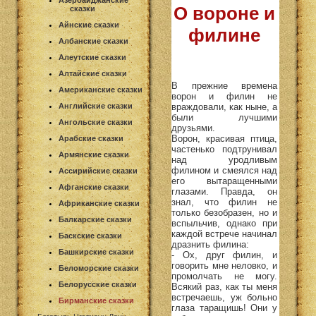
Азербайджанские
О вороне и
сказки
Айнские сказки
филине
Албанские сказки
Алеутские сказки
Алтайские сказки
В прежние времена
Американские сказки
ворон и филин не
враждовали, как ныне, а
Английские сказки
были лучшими
Ангольские сказки
друзьями.
Ворон, красивая птица,
Арабские сказки
частенько подтрунивал
Армянские сказки
над уродливым
филином и смеялся над
Ассирийские сказки
его вытаращенными
Афганские сказки
глазами. Правда, он
знал, что филин не
Африканские сказки
только безобразен, но и
Балкарские сказки
вспыльчив, однако при
каждой встрече начинал
Баскские сказки
дразнить филина:
Башкирские сказки
- Ох, друг филин, и
говорить мне неловко, и
Беломорские сказки
промолчать не могу.
Белорусские сказки
Всякий раз, как ты меня
встречаешь, уж больно
Бирманские сказки
глаза таращишь! Они у