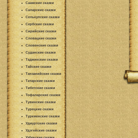
Саамские сказки
Саларские сказки
Селькупские сказки
Сербские сказки
Сирийские сказки
Словацкие сказки
Словенские сказки
Суданские сказки
Таджикские сказки
Тайские сказки
Танзанийские сказки
Татарские сказки
Тибетские сказки
Тофаларские сказки
Тувинские сказки
Турецкие сказки
Туркменские сказки
Удмуртские сказки
Удэгейские сказки
Узбекские сказки