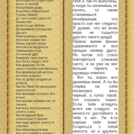
Богатырь Нгэтхаун Лаун
тебя и так-то выпучены,
Богач и лентяй
а когда ты начинаешь их
Волшебная арфа
пялить, то таким
Воробей и Воробьиха
становишься
Глупец Эмвей
До чего может довести
безобразным, что
баловство
просто сил нет глядеть!
Доброта да любовь
Я думаю, что во всем
Догадливый послушник
мире не сыщется
Друзья
Жемчужинка и жаба
другого такого урода!
Женское коварство
Первое время филин
Жены короля натов
сдерживался и все
Житейская мудрость
прощал своему другу.
Завещание отца
Истинный друг
Но потом это стало
Каждому свое место
повторяться слишком
Как богач нашел зятя
часто, и он уже не мог
Как дедушка То Ча
больше терпеть и
напутствовал новобрачных
Как деревенский житель
однажды ответил:
ботинки покупал
- Вот ты, ворон, все
Как за добро воздается
дразнишь меня. А ты бы
добром
сперва на себя
Как Ко Пвей Ли насмешил
односельчан
посмотрел: весь
Как крокодил остался без
черный, а голос такой,
языка
что слушать тошно.
Как кролик избавил лес от
Если тебя оглядеть
тирана
Как мать воспитывала
всего как следует, то
своего сына
ничего-то достойного в
Как младший брат
тебе и нет. Уж я-то
перехитрил старших
хорошо тебя знаю!
Как надо делать золото и
серебро
Ссориться с тобой
Как образовался мир
неохота, но и дружить
Как поссорились кошка с