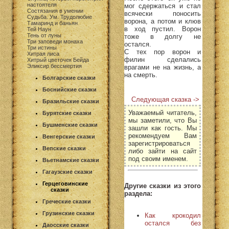
настоятеля
мог сдержаться и стал
Состязания в умении
всячески поносить
Судьба. Ум. Трудолюбие
ворона, а потом и клюв
Тамаринд и баньян
в ход пустил. Ворон
Тей Наун
Тень от луны
тоже в долгу не
Три заповеди монаха
остался.
Три истины
С тех пор ворон и
Хитрая лиса
филин сделались
Хитрый цветочек Бейда
Эликсир бессмертия
врагами не на жизнь, а
на смерть.
Болгарские сказки
Боснийские сказки
Следующая сказка ->
Бразильские сказки
Уважаемый читатель,
Бурятские сказки
мы заметили, что Вы
Бушменские сказки
зашли как гость. Мы
рекомендуем Вам
Венгерские сказки
зарегистрироваться
Вепские сказки
либо зайти на сайт
под своим именем.
Вьетнамские сказки
Гагаузские сказки
Герцеговинские
Другие сказки из этого
сказки
раздела:
Греческие сказки
Грузинские сказки
Как крокодил
остался без
Даосские сказки