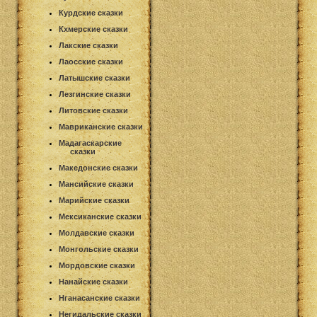
Курдские сказки
Кхмерские сказки
Лакские сказки
Лаосские сказки
Латышские сказки
Лезгинские сказки
Литовские сказки
Мавриканские сказки
Мадагаскарские
сказки
Македонские сказки
Мансийские сказки
Марийские сказки
Мексиканские сказки
Молдавские сказки
Монгольские сказки
Мордовские сказки
Нанайские сказки
Нганасанские сказки
Негидальские сказки