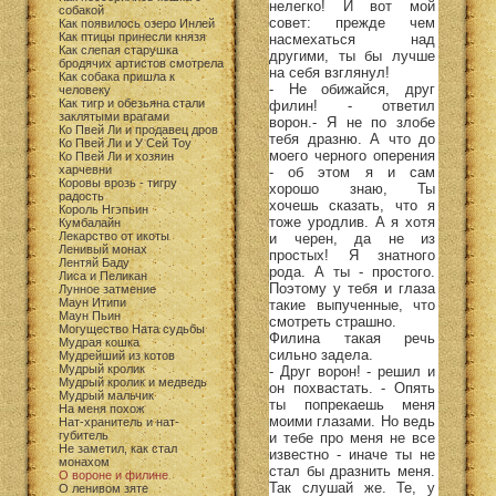
нелегко! И вот мой
собакой
совет: прежде чем
Как появилось озеро Инлей
Как птицы принесли князя
насмехаться над
Как слепая старушка
другими, ты бы лучше
бродячих артистов смотрела
на себя взглянул!
Как собака пришла к
- Не обижайся, друг
человеку
Как тигр и обезьяна стали
филин! - ответил
заклятыми врагами
ворон.- Я не по злобе
Ко Пвей Ли и продавец дров
тебя дразню. А что до
Ко Пвей Ли и У Сей Тоу
моего черного оперения
Ко Пвей Ли и хозяин
харчевни
- об этом я и сам
Коровы врозь - тигру
хорошо знаю, Ты
радость
хочешь сказать, что я
Король Нгэпьин
тоже уродлив. А я хотя
Кумбалайн
Лекарство от икоты
и черен, да не из
Ленивый монах
простых! Я знатного
Лентяй Баду
рода. А ты - простого.
Лиса и Пеликан
Поэтому у тебя и глаза
Лунное затмение
Маун Итипи
такие выпученные, что
Маун Пьин
смотреть страшно.
Могущество Ната судьбы
Филина такая речь
Мудрая кошка
сильно задела.
Мудрейший из котов
Мудрый кролик
- Друг ворон! - решил и
Мудрый кролик и медведь
он похвастать. - Опять
Мудрый мальчик
ты попрекаешь меня
На меня похож
моими глазами. Но ведь
Нат-хранитель и нат-
губитель
и тебе про меня не все
Не заметил, как стал
известно - иначе ты не
монахом
стал бы дразнить меня.
О вороне и филине
Так слушай же. Те, у
О ленивом зяте