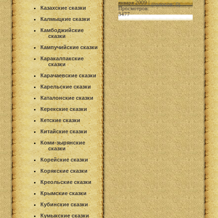
января 2009 |
(голосов: 0)
Казахские сказки
Просмотров:
3477
Калмыцкие сказки
Камбоджийские
сказки
Кампучийские сказки
Каракалпакские
сказки
Карачаевские сказки
Карельские сказки
Каталонские сказки
Керекские сказки
Кетские сказки
Китайские сказки
Коми-зырянские
сказки
Корейские сказки
Корякские сказки
Креольские сказки
Крымские сказки
Кубинские сказки
Кумыкские сказки