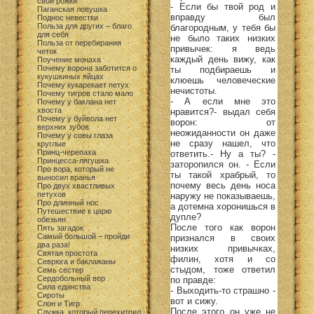
свои рожки
- Если бы твой род и
Паганская ловушка
вправду был
Поднос невестки
Польза для других – благо
благородным, у тебя бы
для себя
не было таких низких
Польза от перебирания
привычек: я ведь
четок
каждый день вижу, как
Поучение монаха
Почему ворона заботится о
ты подбираешь и
кукушкиных яйцах
клюешь человеческие
Почему кукарекает петух
нечистоты.
Почему тигров стало мало
- А если мне это
Почему у баклана нет
хвоста
нравится?- выдал себя
Почему у буйвола нет
ворон: от
верхних зубов
неожиданности он даже
Почему у совы глаза
не сразу нашел, что
круглые
Принц-черепаха
ответить.- Ну а ты? -
Принцесса-лягушка
заторопился он. - Если
Про вора, который не
ты такой храбрый, то
выносил вранья
почему весь день носа
Про двух хвастливых
петухов
наружу не показываешь,
Про длинный нос
а дотемна хоронишься в
Путешествие к царю
дупле?
обезьян
После того как ворон
Пять загадок
Самый большой – пройди
признался в своих
два раза!
низких привычках,
Святая простота
филин, хотя и со
Севрюга и баклажаны
стыдом, тоже ответил
Семь сестер
Сердобольный вор
по правде:
Сила единства
- Выходить-то страшно -
Сироты
вот и сижу.
Слон и Тигр
После этого он уже не
Служка, который перехитрил