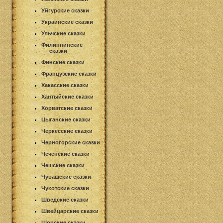
Уйгурские сказки
Украинские сказки
Ульчские сказки
Филиппинские
сказки
Финские сказки
Французские сказки
Хакасские сказки
Хантыйские сказки
Хорватские сказки
Цыганские сказки
Черкесские сказки
Черногорские сказки
Чеченские сказки
Чешские сказки
Чувашские сказки
Чукотские сказки
Шведские сказки
Швейцарские сказки
Шорские сказки