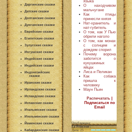
языка
Даргинские сказки
О находчивом
мальчугане
Датские сказки
Как птицы
Долганские сказки
принесли князя
Нат-хранитель и
Дунганские сказки
нат-губитель
О том, как У Пью
Еврейские сказки
обрили наголо
Египетские сказки
О том, как монах
с солнцем и
Зулусские сказки
дождем спорил
Ингушские сказки
Почему ворона
заботится о
Индейские сказки
кукушкиных
Индийские сказки
яйцах
Лиса и Пеликан
Индонезийские
Как собака
сказки
пришла к
Иранские сказки
человеку
Маун Пьин
Ирландские сказки
Исландские сказки
Распечатать
|
Подписаться по
Испанские сказки
Email
Итальянские сказки
Ительменские сказки
Опубликовал:
Йеменские сказки
La Princesse
|
Кабардинские сказки
Дата: 25