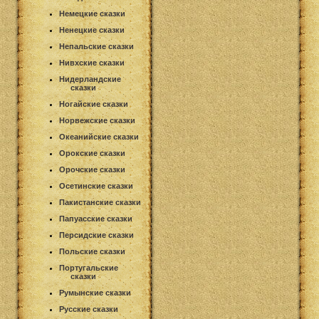
Немецкие сказки
Ненецкие сказки
Непальские сказки
Нивхские сказки
Нидерландские
сказки
Ногайские сказки
Норвежские сказки
Океанийские сказки
Орокские сказки
Орочские сказки
Осетинские сказки
Пакистанские сказки
Папуасские сказки
Персидские сказки
Польские сказки
Португальские
сказки
Румынские сказки
Русские сказки