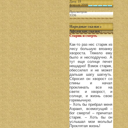
Дата: 19
февраля 2009
|
Просмотров:
3336
Народные сказки
»
Афганские сказки
:
Старик и смерть
Как-то раз нес старик из
лесу большую вязанку
хвороста. Тяжело ему
было и несподручно. А
тут еще солнце печет
нещадно! Взмок старик,
обессилел и не может
дальше шагу шагнуть.
Сбросил он хворост со
спины и начал
проклинать все на
свете: и хворост, и
солнце, и жизнь свою
горемычную.
– Хоть бы прибрал меня
Азраил, всемогущий –
бог смерти! – причитал
старик. – Хоть бы он
услышал мои мольбы!
Проклятая жизнь!