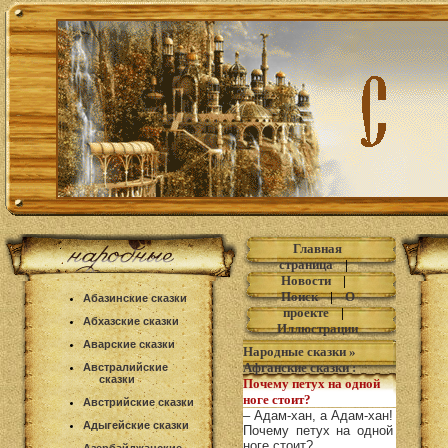
Главная
страница
|
Новости
|
Поиск
|
О
Абазинские сказки
проекте
|
Абхазские сказки
Иллюстрации
Аварские сказки
Народные сказки
»
Афганские сказки
:
Австралийские
сказки
Почему петух на одной
ноге стоит?
Австрийские сказки
– Адам-хан, а Адам-хан!
Адыгейские сказки
Почему петух на одной
ноге стоит?