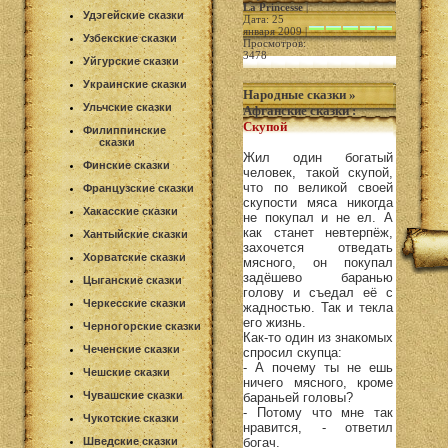
La Princesse
|
Удэгейские сказки
Дата: 25
января 2009 |
Узбекские сказки
Просмотров:
3478
Уйгурские сказки
Украинские сказки
Народные сказки
»
Ульчские сказки
Афганские сказки
:
Скупой
Филиппинские
сказки
Жил один богатый
Финские сказки
человек, такой скупой,
что по великой своей
Французские сказки
скупости мяса никогда
Хакасские сказки
не покупал и не ел. А
как станет невтерпёж,
Хантыйские сказки
захочется отведать
Хорватские сказки
мясного, он покупал
задёшево баранью
Цыганские сказки
голову и съедал её с
Черкесские сказки
жадностью. Так и текла
его жизнь.
Черногорские сказки
Как-то один из знакомых
Чеченские сказки
спросил скупца:
- А почему ты не ешь
Чешские сказки
ничего мясного, кроме
Чувашские сказки
бараньей головы?
- Потому что мне так
Чукотские сказки
нравится, - ответил
Шведские сказки
богач.