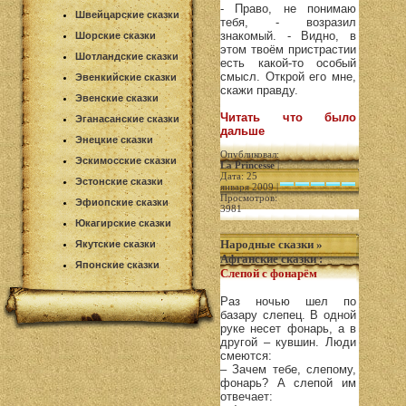
- Право, не понимаю
Швейцарские сказки
тебя, - возразил
знакомый. - Видно, в
Шорские сказки
этом твоём пристрастии
Шотландские сказки
есть какой-то особый
смысл. Открой его мне,
Эвенкийские сказки
скажи правду.
Эвенские сказки
Читать что было
Эганасанские сказки
дальше
Энецкие сказки
Опубликовал:
Эскимосские сказки
La Princesse
|
Дата: 25
Эстонские сказки
января 2009 |
Просмотров:
Эфиопские сказки
3981
Юкагирские сказки
Народные сказки
»
Якутские сказки
Афганские сказки
:
Японские сказки
Слепой с фонарём
Раз ночью шел по
базару слепец. В одной
руке несет фонарь, а в
другой – кувшин. Люди
смеются:
– Зачем тебе, слепому,
фонарь? А слепой им
отвечает: