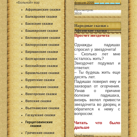
«Больной» вор
февраля 2009
|
Африканские сказки
Просмотров:
3810
Балкарские сказки
Баскские сказки
Народные сказки
»
Афганские сказки
:
Башкирские сказки
Просчет звездочета
Беломорские сказки
Однажды падишах
Белорусские сказки
спросил у звездочета!
Бирманские сказки
– Сколько лет мне
осталось жить?
Болгарские сказки
Звездочет подумал и
Боснийские сказки
ответил:
– Ты будешь жить еще
Бразильские сказки
десять лет.
Бурятские сказки
Падишах поверил ему и
захворал от огорчения.
Бушменские сказки
Узнав о причине
Венгерские сказки
болезни падишаха,
визирь велел привести
Вепские сказки
звездочета во дворец и
Вьетнамские сказки
обратился к нему с
вопросом:
Гагаузские сказки
Герцеговинские
Читать что было
сказки
дальше
Греческие сказки
Опубликовал: