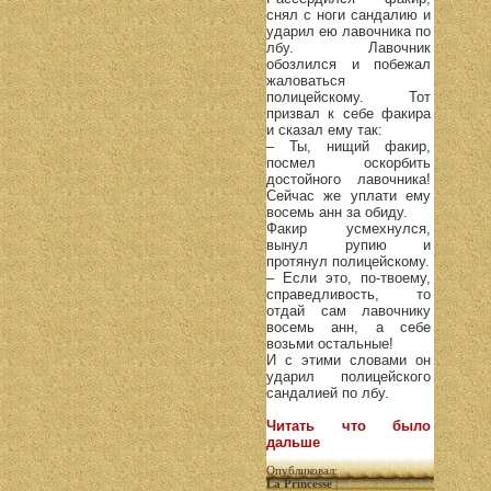
снял с ноги сандалию и
ударил ею лавочника по
лбу. Лавочник
обозлился и побежал
жаловаться
полицейскому. Тот
призвал к себе факира
и сказал ему так:
– Ты, нищий факир,
посмел оскорбить
достойного лавочника!
Сейчас же уплати ему
восемь анн за обиду.
Факир усмехнулся,
вынул рупию и
протянул полицейскому.
– Если это, по-твоему,
справедливость, то
отдай сам лавочнику
восемь анн, а себе
возьми остальные!
И с этими словами он
ударил полицейского
сандалией по лбу.
Читать что было
дальше
Опубликовал:
La Princesse
|