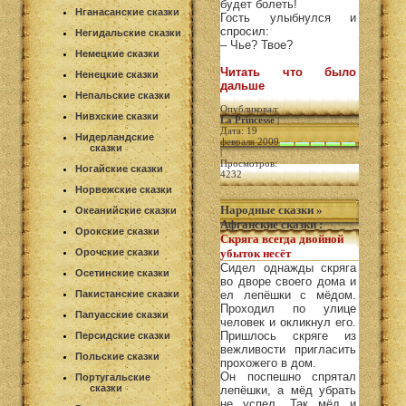
будет болеть!
Нганасанские сказки
Гость улыбнулся и
спросил:
Негидальские сказки
– Чье? Твое?
Немецкие сказки
Читать что было
Ненецкие сказки
дальше
Непальские сказки
Опубликовал:
Нивхские сказки
La Princesse
|
Дата: 19
Нидерландские
февраля 2009
сказки
|
Просмотров:
Ногайские сказки
4232
Норвежские сказки
Народные сказки
»
Океанийские сказки
Афганские сказки
:
Орокские сказки
Скряга всегда двойной
Орочские сказки
убыток несёт
Сидел однажды скряга
Осетинские сказки
во дворе своего дома и
Пакистанские сказки
ел лепёшки с мёдом.
Проходил по улице
Папуасские сказки
человек и окликнул его.
Пришлось скряге из
Персидские сказки
вежливости пригласить
Польские сказки
прохожего в дом.
Он поспешно спрятал
Португальские
сказки
лепёшки, а мёд убрать
не успел. Так мёд и