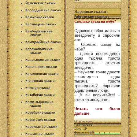
Йеменские сказки
Кабардинские сказки
Народные сказки
»
Афганские сказки
:
Казахские сказки
Сколько звезд на небе?
Калмыцкие сказки
Однажды обратились к
Камбоджийские
сказки
звездочету и спросили
его:
Кампучийские сказки
– Сколько звезд на
небе?
Каракалпакские
сказки
– Двести восемьдесят
одна тысяча триста
Карачаевские сказки
тринадцать, – ответил
Карельские сказки
звездочет.
– Неужели точно двести
Каталонские сказки
восемьдесят одна
Керекские сказки
тысяча триста
тринадцать? – спросили
Кетские сказки
удивленные люди.
– А вы посчитайте! –
Китайские сказки
ответил звездочет.
Коми-зырянские
сказки
Читать что было
Корейские сказки
дальше
Корякские сказки
Опубликовал:
La Princesse
|
Креольские сказки
Дата: 19
февраля 2009
Крымские сказки
|