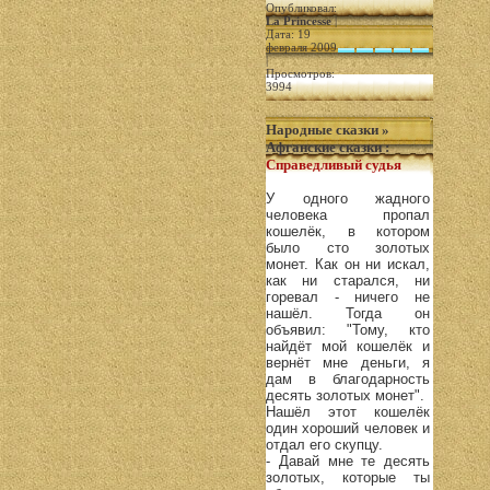
Опубликовал:
La Princesse
|
Дата: 19
февраля 2009
|
Просмотров:
3994
Народные сказки
»
Афганские сказки
:
Справедливый судья
У одного жадного
человека пропал
кошелёк, в котором
было сто золотых
монет. Как он ни искал,
как ни старался, ни
горевал - ничего не
нашёл. Тогда он
объявил: "Тому, кто
найдёт мой кошелёк и
вернёт мне деньги, я
дам в благодарность
десять золотых монет".
Нашёл этот кошелёк
один хороший человек и
отдал его скупцу.
- Давай мне те десять
золотых, которые ты