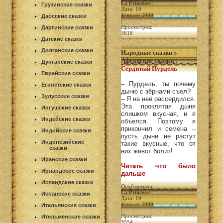
La Princesse
|
Грузинские сказки
Дата: 19
февраля 2009
Даосские сказки
|
Просмотров:
Даргинские сказки
3818
Датские сказки
Долганские сказки
Народные сказки
»
Афганские сказки
:
Дунганские сказки
Сердитый Пурдель
Еврейские сказки
– Пурдель, ты почему
Египетские сказки
дыню с зёрнами съел?
Зулусские сказки
– Я на неё рассердился.
Эта проклятая дыня
Ингушские сказки
слишком вкусная, и я
Индейские сказки
объелся. Поэтому я
прикончил и семена –
Индийские сказки
пусть дыни не растут
Индонезийские
такие вкусные, что от
сказки
них живот болит!
Иранские сказки
Читать что было
Ирландские сказки
дальше
Исландские сказки
Опубликовал:
La Princesse
|
Испанские сказки
Дата: 19
февраля 2009
Итальянские сказки
|
Просмотров:
Ительменские сказки
3554