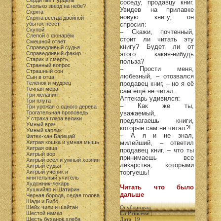
Сердитый Пурдель
соседу, продавцу книг.
Сколько звезд на небе?
Увидев на прилавке
Скряга
новую книгу, он
Скряга всегда двойной
убыток несёт
спросил:
Скупой
– Скажи, почтенный,
Слепой с фонарём
стоит ли читать эту
Смешной ответ
книгу? Будет ли от
Справедливый судья
Справедливый факир
этого какая-нибудь
Старик и смерть
польза?
Странный вопрос
– Прости меня,
Страшный сон
любезный, – отозвался
Сын в отца
Телёнок и мудрец
продавец книг, – но я её
Точная мера
сам ещё не читал.
Три желания
Аптекарь удивился:
Три плута
– Как же ты,
Три урожая с одного дерева
Трогательная проповедь
уважаемый,
У страха глаза велики
предлагаешь книги,
Умный врач
которые сам не читал?!
Умный карлик
– А я и не знал,
Фатех-хан Барецай
Хитрая кошка и умная мышь
милейший, – ответил
Хитрая овца
продавец книг, – что ты
Хитрый вор
принимаешь все
Хитрый осел и умный хозяин
лекарства, которыми
Хитрый судья
Хитрый ученик и
торгуешь!
мнительный учитель
Художник-лекарь
Читать что было
Хушкийяр и Шатирин
дальше
Черная борода, седая голова
Шади и Бибо
Шейх чили и шайтан
Опубликовал:
Шестой намаз
La Princesse
|
Шесть буханок хлеба
Дата: 19