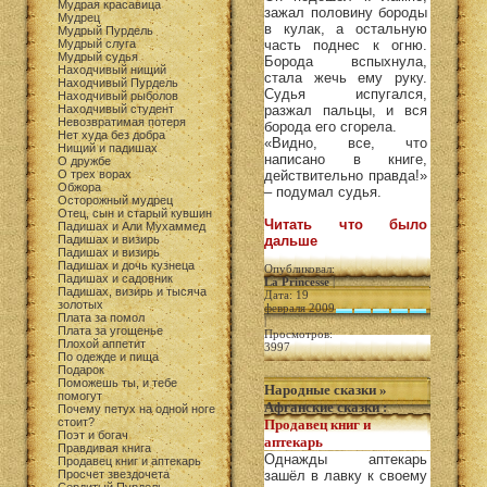
Мудрая красавица
зажал половину бороды
Мудрец
в кулак, а остальную
Мудрый Пурдель
Мудрый слуга
часть поднес к огню.
Мудрый судья
Борода вспыхнула,
Находчивый нищий
стала жечь ему руку.
Находчивый Пурдель
Судья испугался,
Находчивый рыболов
Находчивый студент
разжал пальцы, и вся
Невозвратимая потеря
борода его сгорела.
Нет худа без добра
«Видно, все, что
Нищий и падишах
написано в книге,
О дружбе
О трех ворах
действительно правда!»
Обжора
– подумал судья.
Осторожный мудрец
Отец, сын и старый кувшин
Читать что было
Падишах и Али Мухаммед
Падишах и визирь
дальше
Падишах и визирь
Падишах и дочь кузнеца
Опубликовал:
Падишах и садовник
La Princesse
|
Падишах, визирь и тысяча
Дата: 19
золотых
февраля 2009
Плата за помол
|
Плата за угощенье
Просмотров:
Плохой аппетит
3997
По одежде и пища
Подарок
Поможешь ты, и тебе
Народные сказки
»
помогут
Афганские сказки
:
Почему петух на одной ноге
стоит?
Продавец книг и
Поэт и богач
аптекарь
Правдивая книга
Однажды аптекарь
Продавец книг и аптекарь
Просчет звездочета
зашёл в лавку к своему