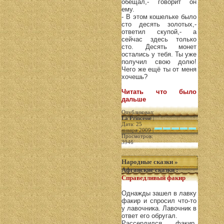
обещал,- говорит он
ему.
- В этом кошельке было
сто десять золотых,-
ответил скупой,- а
сейчас здесь только
сто. Десять монет
остались у тебя. Ты уже
получил свою долю!
Чего же ещё ты от меня
хочешь?
Читать что было
дальше
Опубликовал:
La Princesse
|
Дата: 25
января 2009 |
Просмотров:
3946
Народные сказки
»
Афганские сказки
:
Справедливый факир
Однажды зашел в лавку
факир и спросил что-то
у лавочника. Лавочник в
ответ его обругал.
Рассердился факир,