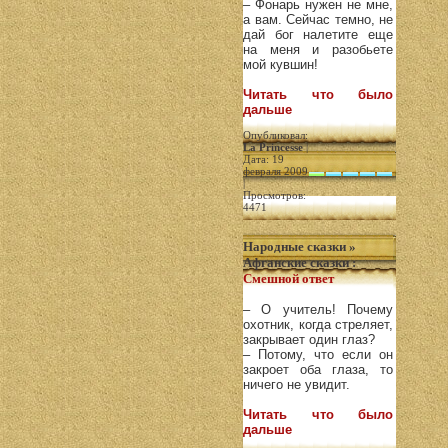
– Фонарь нужен не мне,
а вам. Сейчас темно, не
дай бог налетите еще
на меня и разобьете
мой кувшин!
Читать что было
дальше
Опубликовал:
La Princesse
|
Дата: 19
февраля 2009
|
Просмотров:
4471
Народные сказки
»
Афганские сказки
:
Смешной ответ
– О учитель! Почему
охотник, когда стреляет,
закрывает один глаз?
– Потому, что если он
закроет оба глаза, то
ничего не увидит.
Читать что было
дальше