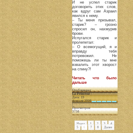
И не успел старик
договорить этих слов,
как вдруг сам Азраил
явился к нему.
– Ты меня призывал,
старик? – грозно
спросил он, нахмурив
брови.
Испугался старик и
пролепетал:
– О всемогущий, я и
вправду тебя
потревожил. Не
поможешь ли ты мне
взвалить этот хворост
на спину?!
Читать что было
дальше
Опубликовал:
La Princesse
|
Дата: 19
февраля 2009
|
Просмотров:
3758
Назад
1
2
3
4
5
6
7
8
Далее