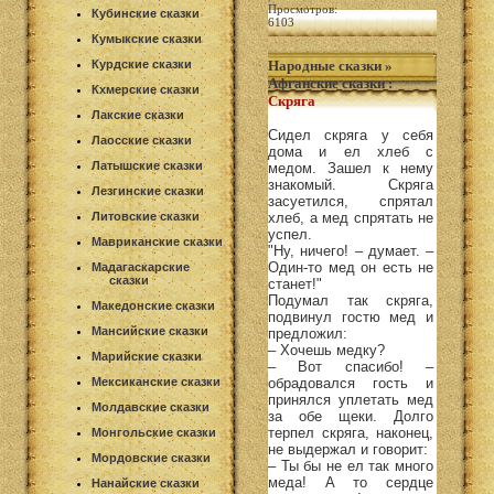
Просмотров:
Кубинские сказки
6103
Кумыкские сказки
Курдские сказки
Народные сказки
»
Афганские сказки
:
Кхмерские сказки
Скряга
Лакские сказки
Сидел скряга у себя
Лаосские сказки
дома и ел хлеб с
Латышские сказки
медом. Зашел к нему
знакомый. Скряга
Лезгинские сказки
засуетился, спрятал
Литовские сказки
хлеб, а мед спрятать не
успел.
Мавриканские сказки
"Ну, ничего! – думает. –
Один-то мед он есть не
Мадагаскарские
сказки
станет!"
Подумал так скряга,
Македонские сказки
подвинул гостю мед и
Мансийские сказки
предложил:
– Хочешь медку?
Марийские сказки
– Вот спасибо! –
Мексиканские сказки
обрадовался гость и
принялся уплетать мед
Молдавские сказки
за обе щеки. Долго
терпел скряга, наконец,
Монгольские сказки
не выдержал и говорит:
Мордовские сказки
– Ты бы не ел так много
меда! А то сердце
Нанайские сказки