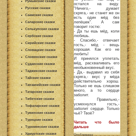
Румынские сказки
остался на виду.
Русские сказки
"Ничего,- думает
скряга,- не станет же он
Саамские сказки
есть один мёд без
лепёшек". А сам
Саларские сказки
говорит гостю:
Селькупские сказки
- Да ты ешь мёд, коли
любишь.
Сербские сказки
- Спасибо,- отвечает
Сирийские сказки
гость,- мёд - вещь
хорошая. Как его не
Словацкие сказки
любить!
Словенские сказки
И принялся уплетать
мёд, расхваливать его
Суданские сказки
необыкновенный вкус.
Таджикские сказки
- Да,- выдавил из себя
скряга,- вкус у мёда
Тайские сказки
действительно хорош.
Танзанийские сказки
Только не ешь слишком
много, а то сердце
Татарские сказки
заболит.
Тибетские сказки
- Правильно,-
усмехнулся гость,-
Тофаларские сказки
заболит сердце. Только
Тувинские сказки
чьё? Твоё?
Турецкие сказки
Читать что было
дальше
Туркменские сказки
Удмуртские сказки
Опубликовал: