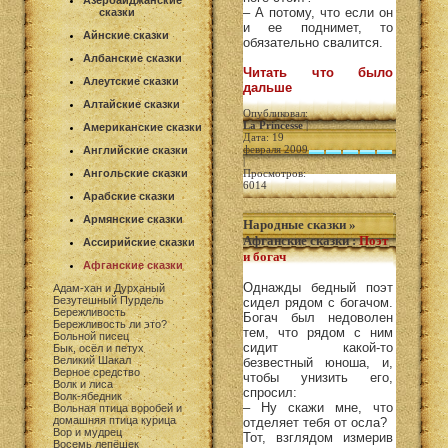
Азербайджанские
– А потому, что если он
сказки
и ее поднимет, то
Айнские сказки
обязательно свалится.
Албанские сказки
Читать что было
Алеутские сказки
дальше
Алтайские сказки
Опубликовал:
La Princesse
|
Американские сказки
Дата: 19
февраля 2009
Английские сказки
|
Ангольские сказки
Просмотров:
6014
Арабские сказки
Армянские сказки
Народные сказки
»
Афганские сказки
:
Поэт
Ассирийские сказки
и богач
Афганские сказки
Однажды бедный поэт
Адам-хан и Дурханый
Безутешный Пурдель
сидел рядом с богачом.
Бережливость
Богач был недоволен
Бережливость ли это?
тем, что рядом с ним
Больной писец
сидит какой-то
Бык, осёл и петух
Великий Шакал
безвестный юноша, и,
Верное средство
чтобы унизить его,
Волк и лиса
спросил:
Волк-ябедник
– Ну скажи мне, что
Вольная птица воробей и
домашняя птица курица
отделяет тебя от осла?
Вор и мудрец
Тот, взглядом измерив
Восемь лепёшек