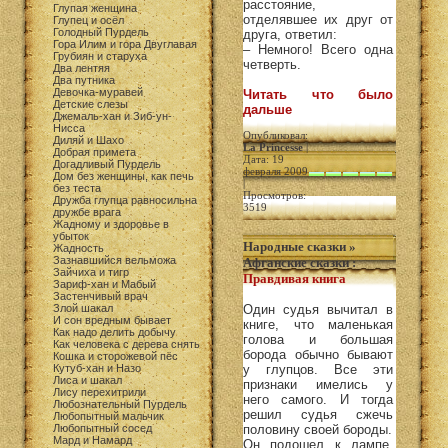
расстояние,
Глупая женщина
отделявшее их друг от
Глупец и осёл
Голодный Пурдель
друга, ответил:
Гора Илим и гора Двуглавая
– Немного! Всего одна
Грубиян и старуха
четверть.
Два лентяя
Два путника
Девочка-муравей
Читать что было
Детские слезы
дальше
Джемаль-хан и Зиб-ун-
Нисса
Опубликовал:
Диляй и Шахо
La Princesse
|
Добрая примета
Дата: 19
Догадливый Пурдель
февраля 2009
Дом без женщины, как печь
|
без теста
Просмотров:
Дружба глупца равносильна
3519
дружбе врага
Жадному и здоровье в
убыток
Народные сказки
»
Жадность
Зазнавшийся вельможа
Афганские сказки
:
Зайчиха и тигр
Правдивая книга
Зариф-хан и Мабый
Застенчивый врач
Злой шакал
Один судья вычитал в
И сон вредным бывает
книге, что маленькая
Как надо делить добычу
голова и большая
Как человека с дерева снять
борода обычно бывают
Кошка и сторожевой пёс
Кутуб-хан и Назо
у глупцов. Все эти
Лиса и шакал
признаки имелись у
Лису перехитрили
него самого. И тогда
Любознательный Пурдель
решил судья сжечь
Любопытный мальчик
Любопытный сосед
половину своей бороды.
Мард и Намард
Он подошел к лампе,