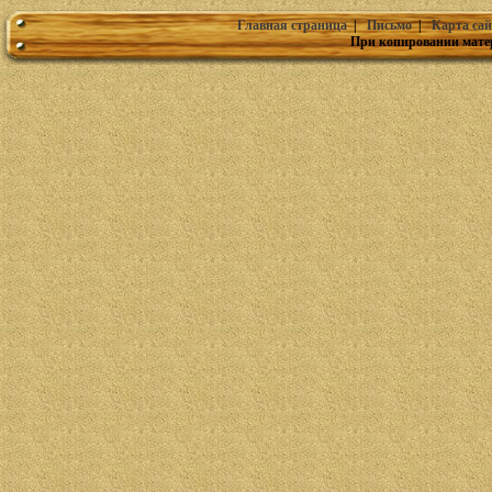
Главная страница
|
Письмо
|
Карта сай
При копировании мате