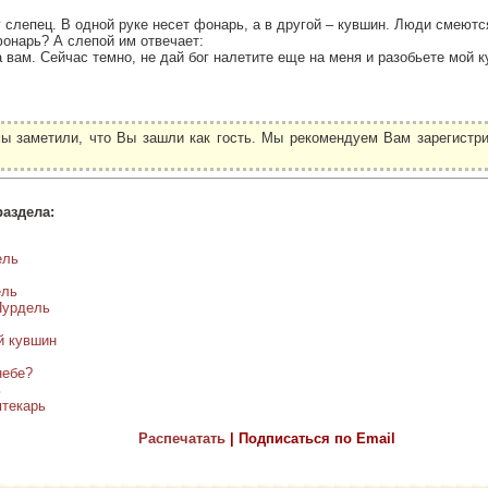
 слепец. В одной руке несет фонарь, а в другой – кувшин. Люди смеютс
фонарь? А слепой им отвечает:
а вам. Сейчас темно, не дай бог налетите еще на меня и разобьете мой 
ы заметили, что Вы зашли как гость. Мы рекомендуем Вам зарегистри
.
раздела:
ель
ель
Пурдель
й кувшин
небе?
ь
птекарь
Распечатать
| Подписаться по Email