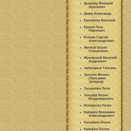
Дымшиц Валерий
Аронович
Дюма Александр
Ерошенко Василий
Ершов Петр
Павлович
Есенин Сергей
Александрович
Житков Борис
Степанович
Жуковский Василий
Андреевич
Забродина Тальяна
Зальтен Феликс
(Зальцман
Зигмунд)
Захариева Лила
Заходер Борис
Владимирович
Испиреску Петре
Каверин Вениамин
Александрович
Кальвино Итало
Камерон Полли