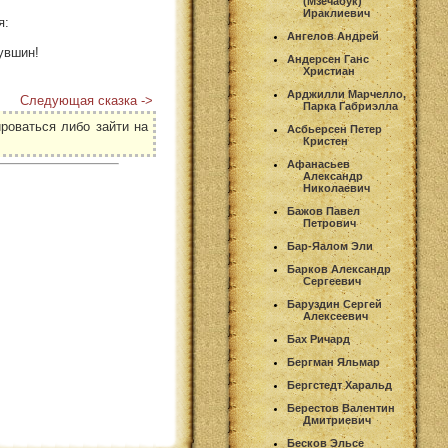
(Мзечабук)
Ираклиевич
я:
Ангелов Андрей
кувшин!
Андерсен Ганс
Христиан
Арджилли Марчелло,
Следующая сказка ->
Парка Габриэлла
роваться либо зайти на
Асбьерсен Петер
Кристен
Афанасьев
Александр
Николаевич
Бажов Павел
Петрович
Бар-Яалом Эли
Барков Александр
Сергеевич
Баруздин Сергей
Алексеевич
Бах Ричард
Бергман Яльмар
Бергстедт Харальд
Берестов Валентин
Дмитриевич
Бесков Эльсе