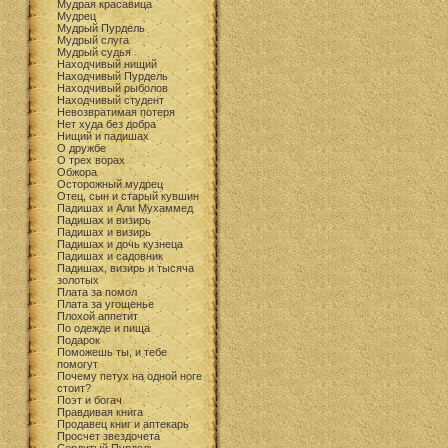
Мудрая красавица
Мудрец
Мудрый Пурдель
Мудрый слуга
Мудрый судья
Находчивый нищий
Находчивый Пурдель
Находчивый рыболов
Находчивый студент
Невозвратимая потеря
Нет худа без добра
Нищий и падишах
О дружбе
О трех ворах
Обжора
Осторожный мудрец
Отец, сын и старый кувшин
Падишах и Али Мухаммед
Падишах и визирь
Падишах и визирь
Падишах и дочь кузнеца
Падишах и садовник
Падишах, визирь и тысяча
золотых
Плата за помол
Плата за угощенье
Плохой аппетит
По одежде и пища
Подарок
Поможешь ты, и тебе
помогут
Почему петух на одной ноге
стоит?
Поэт и богач
Правдивая книга
Продавец книг и аптекарь
Просчет звездочета