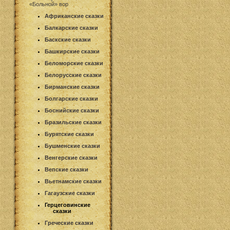
«Больной» вор
Африканские сказки
Балкарские сказки
Баскские сказки
Башкирские сказки
Беломорские сказки
Белорусские сказки
Бирманские сказки
Болгарские сказки
Боснийские сказки
Бразильские сказки
Бурятские сказки
Бушменские сказки
Венгерские сказки
Вепские сказки
Вьетнамские сказки
Гагаузские сказки
Герцеговинские
сказки
Греческие сказки