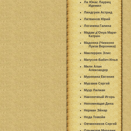
Ли Юнас Лауриц
Идемил
Линдгрен Астрид
Литвинов Юрий
Логачева Галина
Мадам д'Онуа Мари-
Катрин
Мадонна (Чикконе
Луиза Вероника)
Маклеррен Элис
Матусов-Бабич Илья
Милн Алан
Александер
Муренина Евгения
Мурзаев Сергей
Муур Лилиан
Наконечный Игорь
Непомнящая Дина
Нерман Эйнар
Нода Томойи
Овчинников Сергей
Ольмезов Мурадин