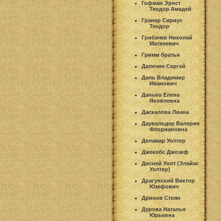
Гофман Эрнст
Теодор Амадей
Гранер Сириус
Теодор
Грибачев Николай
Матвеевич
Гримм братья
Далечин Сергей
Даль Владимир
Иванович
Данько Елена
Яковлевна
Даскалова Лиана
Даувальдер Валерия
Флориановна
Деламар Уолтер
Джекобс Джозеф
Дисней Уолт (Элайас
Уолтер)
Драгунский Виктор
Юзефович
Дринов Стоян
Дурова Наталья
Юрьевна