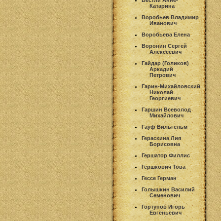
Вестли Анне-
Катарина
Воробьев Владимир
Иванович
Воробьева Елена
Воронин Сергей
Алексеевич
Гайдар (Голиков)
Аркадий
Петрович
Гарин-Михайловский
Николай
Георгиевич
Гаршин Всеволод
Михайлович
Гауф Вильгельм
Гераскина Лия
Борисовна
Гершатор Филлис
Гершкович Това
Гессе Герман
Голышкин Василий
Семенович
Гортунов Игорь
Евгеньевич