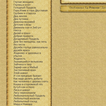
Глупая женщина
Глупец и осёл
Голодный Пурдель
Опубликовал:
La Princesse
| Дат
Гора Илим и гора Двуглавая
Грубиян и старуха
Два лентяя
Два путника
Девочка-муравей
Детские слезы
Джемаль-хан и Зиб-ун-
Нисса
Диляй и Шахо
Добрая примета
Догадливый Пурдель
Дом без женщины, как печь
без теста
Дружба глупца равносильна
дружбе врага
Жадному и здоровье в
убыток
Жадность
Зазнавшийся вельможа
Зайчиха и тигр
Зариф-хан и Мабый
Застенчивый врач
Злой шакал
И сон вредным бывает
Как надо делить добычу
Как человека с дерева снять
Кошка и сторожевой пёс
Кутуб-хан и Назо
Лиса и шакал
Лису перехитрили
Любознательный Пурдель
Любопытный мальчик
Любопытный сосед
Мард и Намард