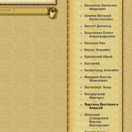
Беспалов Валентин
Иванович
олосов: 1)
Бианки Виталий
Валентинович
Биссет Дональд
Благинина Елена
Александровна
Босилек Ран
Боуэн Элизабет
Буковский Юрий
Бустанай
Бьёрклунд Элисабет
Важдаев Виктор
Моисеевич
Валенберг Анна
Вандергриф
Маргарет
Варгины Виктория и
Алексей
Вересаев
(Смидович)
Виктор
Викторович