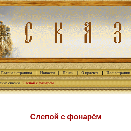
Главная страница
|
Новости
|
Поиск
|
О проекте
|
Иллюстрации
ские сказки
:
Слепой с фонарём
Слепой с фонарём