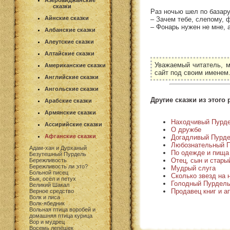
Азербайджанские
сказки
Раз ночью шел по базару
Айнские сказки
– Зачем тебе, слепому, 
– Фонарь нужен не мне, 
Албанские сказки
Алеутские сказки
Алтайские сказки
Уважаемый читатель, м
Американские сказки
сайт под своим именем
Английские сказки
Ангольские сказки
Другие сказки из этого 
Арабские сказки
Армянские сказки
Находчивый Пурд
Ассирийские сказки
О дружбе
Афганские сказки
Догадливый Пурд
Любознательный 
Адам-хан и Дурханый
По одежде и пища
Безутешный Пурдель
Отец, сын и стары
Бережливость
Бережливость ли это?
Мудрый слуга
Больной писец
Сколько звезд на 
Бык, осёл и петух
Голодный Пурдел
Великий Шакал
Продавец книг и а
Верное средство
Волк и лиса
Волк-ябедник
Вольная птица воробей и
домашняя птица курица
Вор и мудрец
Восемь лепёшек