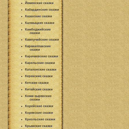
Йеменские сказки
Кабардинские сказки
Казахские сказки
Калмыцкие сказки
Камбоджийские
сказки
Кампучийские сказки
Каракалпакские
сказки
Карачаевские сказки
Карельские сказки
Каталонские сказки
Керекские сказки
Кетские сказки
Китайские сказки
Коми-зырянские
сказки
Корейские сказки
Корякские сказки
Креольские сказки
Крымские сказки