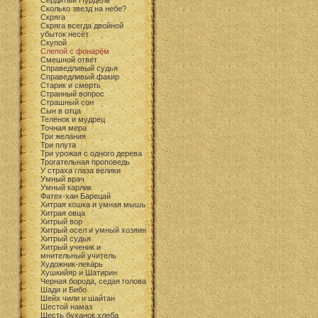
Сердитый Пурдель
Сколько звезд на небе?
Скряга
Скряга всегда двойной
убыток несёт
Скупой
Слепой с фонарём
Смешной ответ
Справедливый судья
Справедливый факир
Старик и смерть
Странный вопрос
Страшный сон
Сын в отца
Телёнок и мудрец
Точная мера
Три желания
Три плута
Три урожая с одного дерева
Трогательная проповедь
У страха глаза велики
Умный врач
Умный карлик
Фатех-хан Барецай
Хитрая кошка и умная мышь
Хитрая овца
Хитрый вор
Хитрый осел и умный хозяин
Хитрый судья
Хитрый ученик и
мнительный учитель
Художник-лекарь
Хушкийяр и Шатирин
Черная борода, седая голова
Шади и Бибо
Шейх чили и шайтан
Шестой намаз
Шесть буханок хлеба