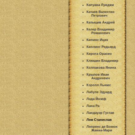
Капуана Луиджи
Катаев Валентин
Петрович
Катыщев Андрей
Келер Владимир
Романович
Кипинс Ицик
Киплинг Редьярд
Кирога Орасио
Клюшин Владимир
Колпакова Янина
Крылов Иван
Андреевич
Кэролл Льюис
Лабуле Эдуард
Лада Йозеф
Лана Ра
Ландауэр Густав
Лем Станислав
Лепренс де Бомон
Жанна-Мари