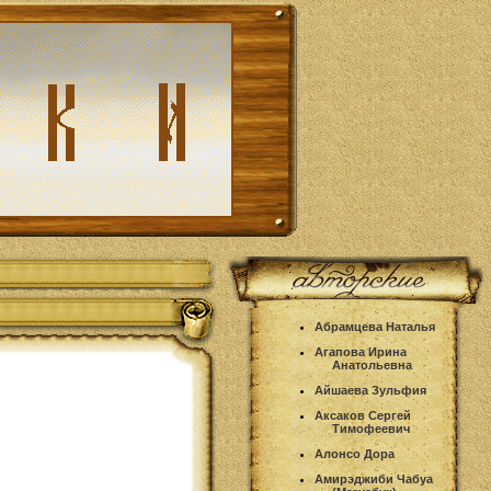
Абрамцева Наталья
Агапова Ирина
Анатольевна
Айшаева Зульфия
Аксаков Сергей
Тимофеевич
Алонсо Дора
Амирэджиби Чабуа