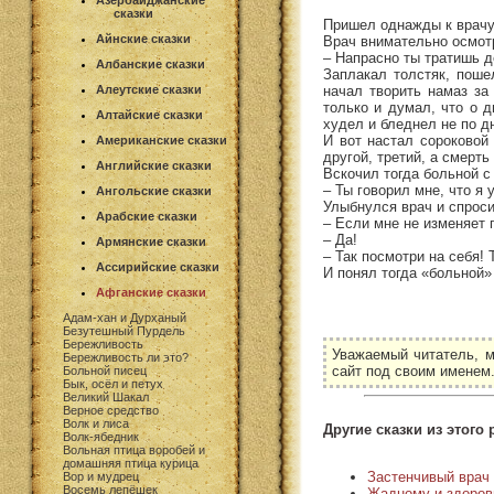
Азербайджанские
сказки
Пришел однажды к врачу 
Айнские сказки
Врач внимательно осмотр
– Напрасно ты тратишь д
Албанские сказки
Заплакал толстяк, пошел
начал творить намаз за
Алеутские сказки
только и думал, что о д
Алтайские сказки
худел и бледнел не по д
И вот настал сороковой
Американские сказки
другой, третий, а смерть 
Английские сказки
Вскочил тогда больной с 
– Ты говорил мне, что я 
Ангольские сказки
Улыбнулся врач и спроси
Арабские сказки
– Если мне не изменяет 
– Да!
Армянские сказки
– Так посмотри на себя! 
Ассирийские сказки
И понял тогда «больной»
Афганские сказки
Адам-хан и Дурханый
Безутешный Пурдель
Бережливость
Уважаемый читатель, м
Бережливость ли это?
сайт под своим именем
Больной писец
Бык, осёл и петух
Великий Шакал
Верное средство
Волк и лиса
Другие сказки из этого 
Волк-ябедник
Вольная птица воробей и
домашняя птица курица
Застенчивый врач
Вор и мудрец
Восемь лепёшек
Жадному и здоров