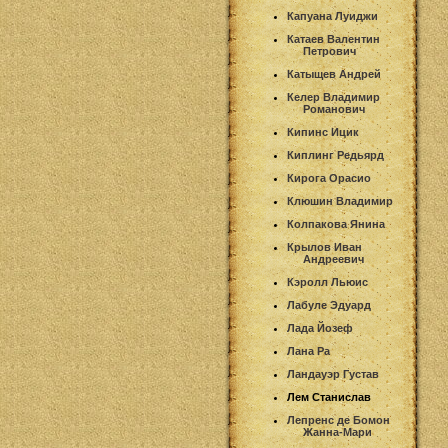
Капуана Луиджи
Катаев Валентин
Петрович
Катыщев Андрей
Келер Владимир
Романович
Кипинс Ицик
Киплинг Редьярд
Кирога Орасио
Клюшин Владимир
Колпакова Янина
Крылов Иван
Андреевич
Кэролл Льюис
Лабуле Эдуард
Лада Йозеф
Лана Ра
Ландауэр Густав
Лем Станислав
Лепренс де Бомон
Жанна-Мари