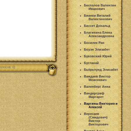
Беспалов Валентин
Иванович
Бианки Виталий
Валентинович
Биссет Дональд
Благинина Елена
Александровна
Босилек Ран
Боуэн Элизабет
Буковский Юрий
Бустанай
олосов: 0)
Бьёрклунд Элисабет
Важдаев Виктор
Моисеевич
Валенберг Анна
Вандергриф
Маргарет
Варгины Виктория и
Алексей
Вересаев
(Смидович)
Виктор
Викторович