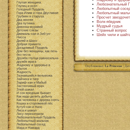
Глупая женщина
Любознательный 
Глупец и осёл
Любопытный сосе
Голодный Пурдель
Любопытный маль
Гора Илим и гора Двуглавая
Грубиян и старуха
Просчет звездоче
Два лентяя
Волк-ябедник
Два путника
Мудрый судья
Девочка-муравей
Странный вопрос
Детские слезы
Джемаль-хан и Зиб-ун-
Шейх чили и шайт
Нисса
Диляй и Шахо
Добрая примета
Догадливый Пурдель
Дом без женщины, как печь
без теста
Дружба глупца равносильна
дружбе врага
Жадному и здоровье в
Опубликовал:
La Princesse
| Дат
убыток
Жадность
Зазнавшийся вельможа
Зайчиха и тигр
Зариф-хан и Мабый
Застенчивый врач
Злой шакал
И сон вредным бывает
Как надо делить добычу
Как человека с дерева снять
Кошка и сторожевой пёс
Кутуб-хан и Назо
Лиса и шакал
Лису перехитрили
Любознательный Пурдель
Любопытный мальчик
Любопытный сосед
Мард и Намард