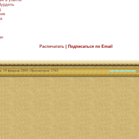
Пурдель
д
чик
та
ан
Распечатать
| Подписаться по Email
а: 19 февраля 2009 | Просмотров: 5765
(г