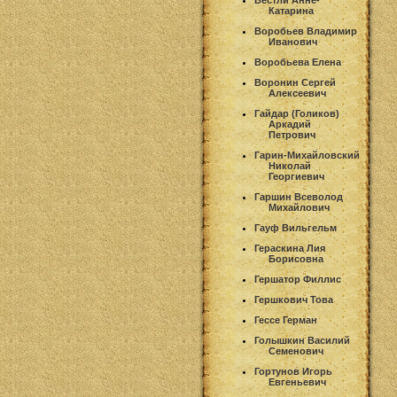
Вестли Анне-
Катарина
Воробьев Владимир
Иванович
Воробьева Елена
Воронин Сергей
Алексеевич
Гайдар (Голиков)
Аркадий
Петрович
Гарин-Михайловский
Николай
Георгиевич
Гаршин Всеволод
Михайлович
Гауф Вильгельм
Гераскина Лия
Борисовна
Гершатор Филлис
Гершкович Това
Гессе Герман
Голышкин Василий
Семенович
Гортунов Игорь
Евгеньевич