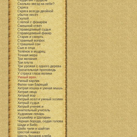
Сердитый Пурдель
Сколько звезд на небе?
Скряга
Скряга всегда двойной
убыток несёт
Скупой
Слепой с фонарём
Смешной ответ
Справедливый судья
Справедливый факир
Старик и смерть
Странный вопрос
Страшный сон
Сын в отца
Телёнок и мудрец
Точная мера
Три желания
Три плута
Три урожая с одного дерева
Трогательная проповедь
У страха глаза велики
Умный врач
Умный карлик
Фатех-хан Барецай
Хитрая кошка и умная мышь
Хитрая овца
Хитрый вор
Хитрый осел и умный хозяин
Хитрый судья
Хитрый ученик и
мнительный учитель
Художник-лекарь
Хушкийяр и Шатирин
Черная борода, седая голова
Шади и Бибо
Шейх чили и шайтан
Шестой намаз
Шесть буханок хлеба