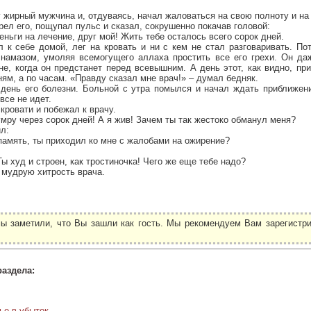
жирный мужчина и, отдуваясь, начал жаловаться на свою полноту и на
ел его, пощупал пульс и сказал, сокрушенно покачав головой:
еньги на лечение, друг мой! Жить тебе осталось всего сорок дней.
 к себе домой, лег на кровать и ни с кем не стал разговаривать. По
 намазом, умоляя всемогущего аллаха простить все его грехи. Он даж
не, когда он предстанет перед всевышним. А день этот, как видно, пр
ням, а по часам. «Правду сказал мне врач!» – думал бедняк.
 день его болезни. Больной с утра помылся и начал ждать приближени
все не идет.
кровати и побежал к врачу.
умру через сорок дней! А я жив! Зачем ты так жестоко обманул меня?
л:
память, ты приходил ко мне с жалобами на ожирение?
Ты худ и строен, как тростиночка! Чего же еще тебе надо?
 мудрую хитрость врача.
ы заметили, что Вы зашли как гость. Мы рекомендуем Вам зарегистри
.
раздела:
ье в убыток