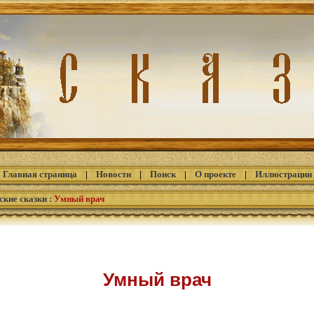
Главная страница
|
Новости
|
Поиск
|
О проекте
|
Иллюстрации
ские сказки
:
Умный врач
Умный врач