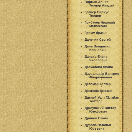
Гофман Эрнст
Теодор Амадей
Гранер Сириус
Теодор
Грибачев Николай
Матвеевич
Гримм братья
Далечин Сергей
Даль Владимир
Иванович
Данько Елена
Яковлевна
Даскалова Лиана
Даувальдер Валерия
Флориановна
Деламар Уолтер
Джекобс Джозеф
Дисней Уолт (Элайас
Уолтер)
Драгунский Виктор
Юзефович
Дринов Стоян
Дурова Наталья
Юрьевна