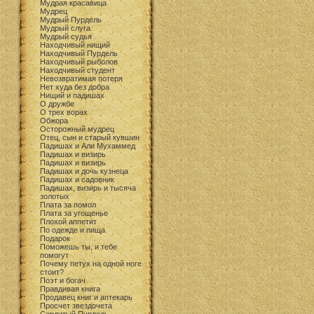
Мудрая красавица
Мудрец
Мудрый Пурдель
Мудрый слуга
Мудрый судья
Находчивый нищий
Находчивый Пурдель
Находчивый рыболов
Находчивый студент
Невозвратимая потеря
Нет худа без добра
Нищий и падишах
О дружбе
О трех ворах
Обжора
Осторожный мудрец
Отец, сын и старый кувшин
Падишах и Али Мухаммед
Падишах и визирь
Падишах и визирь
Падишах и дочь кузнеца
Падишах и садовник
Падишах, визирь и тысяча
золотых
Плата за помол
Плата за угощенье
Плохой аппетит
По одежде и пища
Подарок
Поможешь ты, и тебе
помогут
Почему петух на одной ноге
стоит?
Поэт и богач
Правдивая книга
Продавец книг и аптекарь
Просчет звездочета