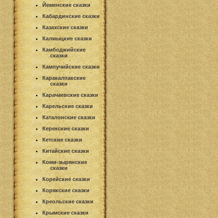
Йеменские сказки
Кабардинские сказки
Казахские сказки
Калмыцкие сказки
Камбоджийские
сказки
Кампучийские сказки
Каракалпакские
сказки
Карачаевские сказки
Карельские сказки
Каталонские сказки
Керекские сказки
Кетские сказки
Китайские сказки
Коми-зырянские
сказки
Корейские сказки
Корякские сказки
Креольские сказки
Крымские сказки