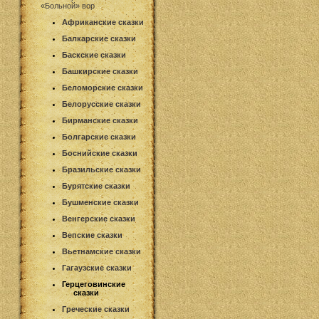
«Больной» вор
Африканские сказки
Балкарские сказки
Баскские сказки
Башкирские сказки
Беломорские сказки
Белорусские сказки
Бирманские сказки
Болгарские сказки
Боснийские сказки
Бразильские сказки
Бурятские сказки
Бушменские сказки
Венгерские сказки
Вепские сказки
Вьетнамские сказки
Гагаузские сказки
Герцеговинские
сказки
Греческие сказки