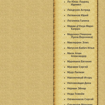
Ли Юнас Лауриц
Идемил
Линдгрен Астрид
Литвинов Юрий
Логачева Галина
Мадам д'Онуа Мари-
Катрин
Мадонна (Чикконе
Луиза Вероника)
Маклеррен Элис
Матусов-Бабич Илья
Милн Алан
Александер
Муренина Евгения
Мурзаев Сергей
Муур Лилиан
Наконечный Игорь
Непомнящая Дина
Нерман Эйнар
Нода Томойи
Овчинников Сергей
Ольмезов Мурадин