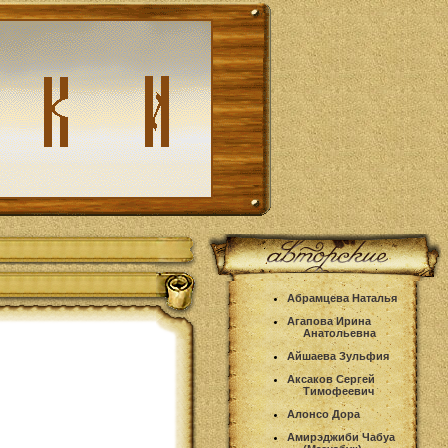
Абрамцева Наталья
Агапова Ирина
Анатольевна
Айшаева Зульфия
Аксаков Сергей
Тимофеевич
Алонсо Дора
Амирэджиби Чабуа