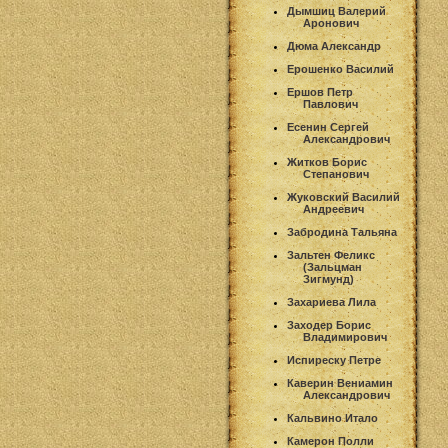
Дымшиц Валерий
Аронович
Дюма Александр
Ерошенко Василий
Ершов Петр
Павлович
Есенин Сергей
Александрович
Житков Борис
Степанович
Жуковский Василий
Андреевич
Забродина Тальяна
Зальтен Феликс
(Зальцман
Зигмунд)
Захариева Лила
Заходер Борис
Владимирович
Испиреску Петре
Каверин Вениамин
Александрович
Кальвино Итало
Камерон Полли