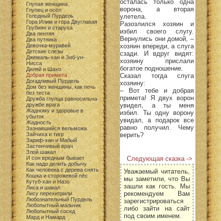
осталась только одна
Глупая женщина
ворона, а вторая
Глупец и осёл
улетела.
Голодный Пурдель
Гора Илим и гора Двуглавая
Разозлился хозяин и
Грубиян и старуха
избил своего слугу.
Два лентяя
Вернулись они домой, –
Два путника
хозяин впереди, а слуга
Девочка-муравей
Детские слезы
сзади. И вдруг видят:
Джемаль-хан и Зиб-ун-
хозяину прислали
Нисса
богатое подношение.
Диляй и Шахо
Сказал тогда слуга
Добрая примета
Догадливый Пурдель
хозяину:
Дом без женщины, как печь
– Вот тебе и добрая
без теста
примета! Я двух ворон
Дружба глупца равносильна
увидел, а ты меня
дружбе врага
Жадному и здоровье в
избил. Ты одну ворону
убыток
увидал, а подарок все
Жадность
равно получил. Чему
Зазнавшийся вельможа
верить?
Зайчиха и тигр
Зариф-хан и Мабый
Застенчивый врач
Злой шакал
Следующая сказка ->
И сон вредным бывает
Как надо делить добычу
Как человека с дерева снять
Уважаемый читатель,
Кошка и сторожевой пёс
мы заметили, что Вы
Кутуб-хан и Назо
зашли как гость. Мы
Лиса и шакал
рекомендуем Вам
Лису перехитрили
Любознательный Пурдель
зарегистрироваться
Любопытный мальчик
либо зайти на сайт
Любопытный сосед
под своим именем.
Мард и Намард