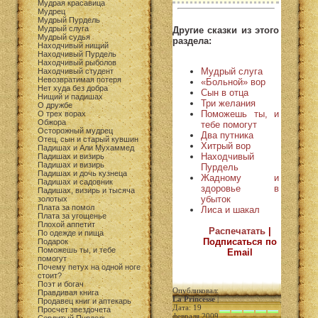
Мудрая красавица
Мудрец
Мудрый Пурдель
Мудрый слуга
Другие сказки из этого
Мудрый судья
раздела:
Находчивый нищий
Находчивый Пурдель
Находчивый рыболов
Мудрый слуга
Находчивый студент
Невозвратимая потеря
«Больной» вор
Нет худа без добра
Сын в отца
Нищий и падишах
Три желания
О дружбе
Поможешь ты, и
О трех ворах
Обжора
тебе помогут
Осторожный мудрец
Два путника
Отец, сын и старый кувшин
Хитрый вор
Падишах и Али Мухаммед
Находчивый
Падишах и визирь
Падишах и визирь
Пурдель
Падишах и дочь кузнеца
Жадному и
Падишах и садовник
здоровье в
Падишах, визирь и тысяча
убыток
золотых
Плата за помол
Лиса и шакал
Плата за угощенье
Плохой аппетит
Распечатать
|
По одежде и пища
Подписаться по
Подарок
Поможешь ты, и тебе
Email
помогут
Почему петух на одной ноге
стоит?
Поэт и богач
Опубликовал:
Правдивая книга
La Princesse
|
Продавец книг и аптекарь
Дата: 19
Просчет звездочета
февраля 2009