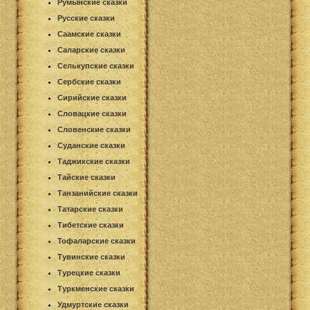
Румынские сказки
Русские сказки
Саамские сказки
Саларские сказки
Селькупские сказки
Сербские сказки
Сирийские сказки
Словацкие сказки
Словенские сказки
Суданские сказки
Таджикские сказки
Тайские сказки
Танзанийские сказки
Татарские сказки
Тибетские сказки
Тофаларские сказки
Тувинские сказки
Турецкие сказки
Туркменские сказки
Удмуртские сказки