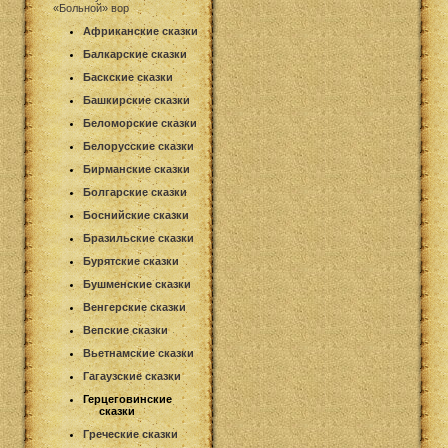
«Больной» вор
Африканские сказки
Балкарские сказки
Баскские сказки
Башкирские сказки
Беломорские сказки
Белорусские сказки
Бирманские сказки
Болгарские сказки
Боснийские сказки
Бразильские сказки
Бурятские сказки
Бушменские сказки
Венгерские сказки
Вепские сказки
Вьетнамские сказки
Гагаузские сказки
Герцеговинские
сказки
Греческие сказки