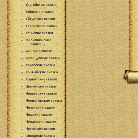
Удэгейские сказки
Узбекские сказки
Уйгурские сказки
Украинские сказки
Ульчские сказки
Филиппинские
сказки
Финские сказки
Французские сказки
Хакасские сказки
Хантыйские сказки
Хорватские сказки
Цыганские сказки
Черкесские сказки
Черногорские сказки
Чеченские сказки
Чешские сказки
Чувашские сказки
Чукотские сказки
Шведские сказки