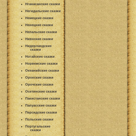
Нганасанские сказки
Негидальские сказки
Немецкие сказки
Ненецкие сказки
Непальские сказки
Нивхские сказки
Нидерландские
сказки
Ногайские сказки
Норвежские сказки
Океанийские сказки
Орокские сказки
Орочские сказки
Осетинские сказки
Пакистанские сказки
Папуасские сказки
Персидские сказки
Польские сказки
Португальские
сказки