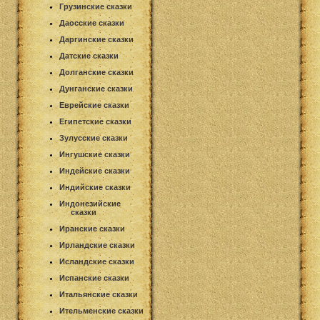
Грузинские сказки
Даосские сказки
Даргинские сказки
Датские сказки
Долганские сказки
Дунганские сказки
Еврейские сказки
Египетские сказки
Зулусские сказки
Ингушские сказки
Индейские сказки
Индийские сказки
Индонезийские
сказки
Иранские сказки
Ирландские сказки
Исландские сказки
Испанские сказки
Итальянские сказки
Ительменские сказки