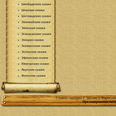
Швейцарские сказки
Шорские сказки
Шотландские сказки
Эвенкийские сказки
Эвенские сказки
Эганасанские сказки
Энецкие сказки
Эскимосские сказки
Эстонские сказки
Эфиопские сказки
Юкагирские сказки
Якутские сказки
Японские сказки
Главная страница
|
Письмо
|
Карта сай
При копировании мате