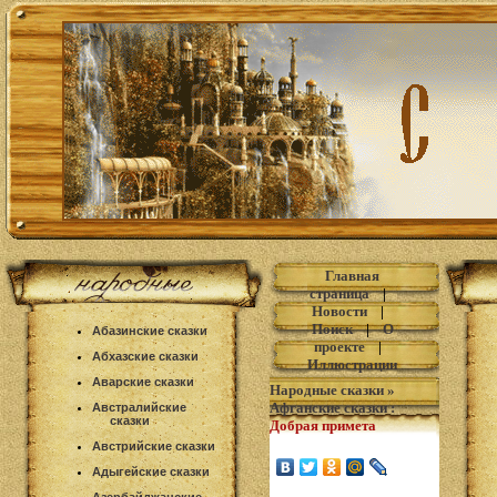
Главная
страница
|
Новости
|
Поиск
|
О
Абазинские сказки
проекте
|
Абхазские сказки
Иллюстрации
Аварские сказки
Народные сказки
»
Афганские сказки
:
Австралийские
сказки
Добрая примета
Австрийские сказки
Адыгейские сказки