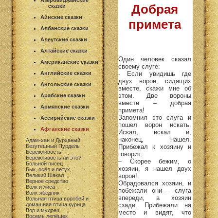
Азербайджанские
Добрая
сказки
Айнские сказки
примета
Албанские сказки
Алеутские сказки
Алтайские сказки
Один человек сказал
Американские сказки
своему слуге:
- Если увидишь где
Английские сказки
двух ворон, сидящих
Ангольские сказки
вместе, скажи мне об
этом. Две вороны
Арабские сказки
вместе – добрая
Армянские сказки
примета!
Запомнил это слуга и
Ассирийские сказки
пошел ворон искать.
Афганские сказки
Искал, искал и,
наконец, нашел.
Адам-хан и Дурханый
Прибежал к хозяину и
Безутешный Пурдель
Бережливость
говорит:
Бережливость ли это?
– Скорее бежим, о
Больной писец
хозяин, я нашел двух
Бык, осёл и петух
ворон!
Великий Шакал
Верное средство
Обрадовался хозяин, и
Волк и лиса
побежали они – слуга
Волк-ябедник
впереди, а хозяин
Вольная птица воробей и
сзади. Прибежали на
домашняя птица курица
Вор и мудрец
место и видят, что
Восемь лепёшек