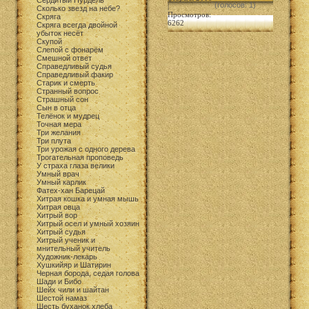
Сердитый Пурдель
(голосов: 1)
|
Сколько звезд на небе?
Просмотров:
Скряга
6262
Скряга всегда двойной
убыток несёт
Скупой
Слепой с фонарём
Смешной ответ
Справедливый судья
Справедливый факир
Старик и смерть
Странный вопрос
Страшный сон
Сын в отца
Телёнок и мудрец
Точная мера
Три желания
Три плута
Три урожая с одного дерева
Трогательная проповедь
У страха глаза велики
Умный врач
Умный карлик
Фатех-хан Барецай
Хитрая кошка и умная мышь
Хитрая овца
Хитрый вор
Хитрый осел и умный хозяин
Хитрый судья
Хитрый ученик и
мнительный учитель
Художник-лекарь
Хушкийяр и Шатирин
Черная борода, седая голова
Шади и Бибо
Шейх чили и шайтан
Шестой намаз
Шесть буханок хлеба