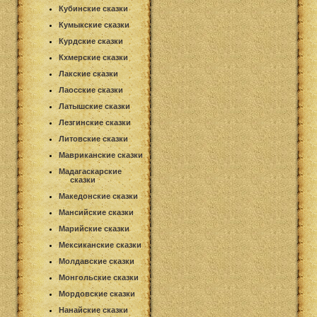
Кубинские сказки
Кумыкские сказки
Курдские сказки
Кхмерские сказки
Лакские сказки
Лаосские сказки
Латышские сказки
Лезгинские сказки
Литовские сказки
Мавриканские сказки
Мадагаскарские
сказки
Македонские сказки
Мансийские сказки
Марийские сказки
Мексиканские сказки
Молдавские сказки
Монгольские сказки
Мордовские сказки
Нанайские сказки