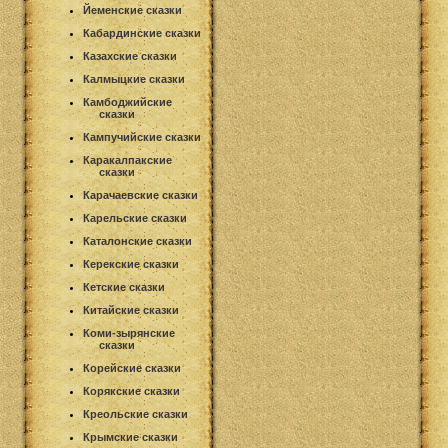
Йеменские сказки
Кабардинские сказки
Казахские сказки
Калмыцкие сказки
Камбоджийские
сказки
Кампучийские сказки
Каракалпакские
сказки
Карачаевские сказки
Карельские сказки
Каталонские сказки
Керекские сказки
Кетские сказки
Китайские сказки
Коми-зырянские
сказки
Корейские сказки
Корякские сказки
Креольские сказки
Крымские сказки