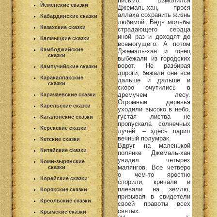
письмо. Взмолился
Йеменские сказки
Джемаль-хан, прося
аллаха сохранить жизнь
Кабардинские сказки
любимой. Ведь мольбы
Казахские сказки
страдающего сердца
иной раз и доходят до
Калмыцкие сказки
всемогущего. А потом
Камбоджийские
Джемаль-хан и гонец
сказки
выбежали из городских
ворот. Не разбирая
Кампучийские сказки
дороги, бежали они все
Каракалпакские
дальше и дальше и
сказки
скоро очутились в
дремучем лесу.
Карачаевские сказки
Огромные деревья
Карельские сказки
уходили высоко в небо,
густая листва не
Каталонские сказки
пропускала солнечных
Керекские сказки
лучей, – здесь царил
вечный полумрак.
Кетские сказки
Вдруг на маленькой
Китайские сказки
полянке Джемаль-хан
увидел четырех
Коми-зырянские
малянгов. Все четверо
сказки
о чем-то яростно
Корейские сказки
спорили, кричали и
плевали на землю,
Корякские сказки
призывая в свидетели
Креольские сказки
своей правоты всех
святых.
Крымские сказки