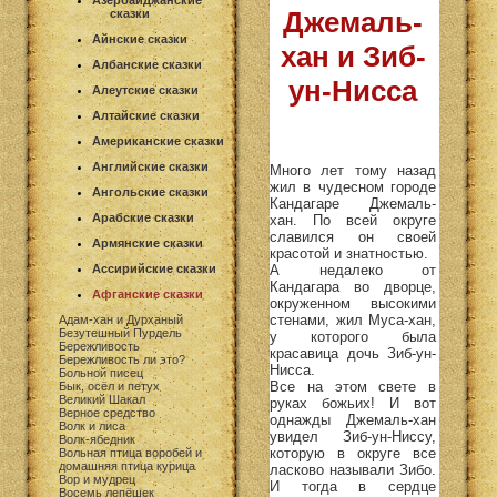
Азербайджанские
Джемаль-
сказки
Айнские сказки
хан и Зиб-
Албанские сказки
ун-Нисса
Алеутские сказки
Алтайские сказки
Американские сказки
Английские сказки
Много лет тому назад
жил в чудесном городе
Ангольские сказки
Кандагаре Джемаль-
Арабские сказки
хан. По всей округе
славился он своей
Армянские сказки
красотой и знатностью.
А недалеко от
Ассирийские сказки
Кандагара во дворце,
Афганские сказки
окруженном высокими
стенами, жил Муса-хан,
Адам-хан и Дурханый
Безутешный Пурдель
у которого была
Бережливость
красавица дочь Зиб-ун-
Бережливость ли это?
Нисса.
Больной писец
Все на этом свете в
Бык, осёл и петух
Великий Шакал
руках божьих! И вот
Верное средство
однажды Джемаль-хан
Волк и лиса
увидел Зиб-ун-Ниссу,
Волк-ябедник
которую в округе все
Вольная птица воробей и
домашняя птица курица
ласково называли Зибо.
Вор и мудрец
И тогда в сердце
Восемь лепёшек