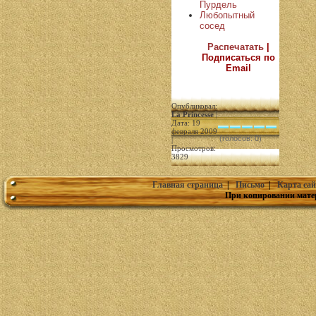
Пурдель
Любопытный
сосед
Распечатать
|
Подписаться по
Email
Опубликовал:
La Princesse
|
Дата: 19
февраля 2009
(голосов: 0)
|
Просмотров:
3829
Главная страница
|
Письмо
|
Карта сай
При копировании мате