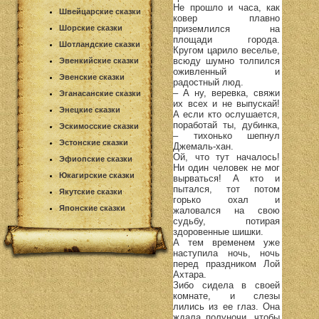
Не прошло и часа, как
Швейцарские сказки
ковер плавно
приземлился на
Шорские сказки
площади города.
Шотландские сказки
Кругом царило веселье,
всюду шумно толпился
Эвенкийские сказки
оживленный и
Эвенские сказки
радостный люд.
– А ну, веревка, свяжи
Эганасанские сказки
их всех и не выпускай!
Энецкие сказки
А если кто ослушается,
поработай ты, дубинка,
Эскимосские сказки
– тихонько шепнул
Эстонские сказки
Джемаль-хан.
Ой, что тут началось!
Эфиопские сказки
Ни один человек не мог
Юкагирские сказки
вырваться! А кто и
пытался, тот потом
Якутские сказки
горько охал и
Японские сказки
жаловался на свою
судьбу, потирая
здоровенные шишки.
А тем временем уже
наступила ночь, ночь
перед праздником Лой
Ахтара.
Зибо сидела в своей
комнате, и слезы
лились из ее глаз. Она
ждала полуночи, чтобы