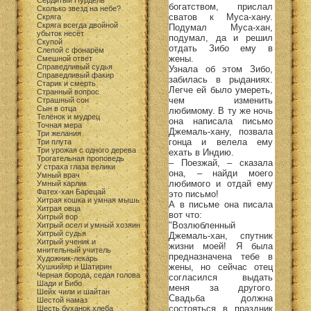
Сердитый Пурдель
богатством, прислал
Сколько звезд на небе?
сватов к Муса-хану.
Скряга
Скряга всегда двойной
Подумал Муса-хан,
убыток несёт
подумал, да и решил
Скупой
отдать Зибо ему в
Слепой с фонарём
жены.
Смешной ответ
Справедливый судья
Узнала об этом Зибо,
Справедливый факир
забилась в рыданиях.
Старик и смерть
Легче ей было умереть,
Странный вопрос
чем изменить
Страшный сон
Сын в отца
любимому. В ту же ночь
Телёнок и мудрец
она написала письмо
Точная мера
Джемаль-хану, позвала
Три желания
гонца и велела ему
Три плута
Три урожая с одного дерева
ехать в Индию.
Трогательная проповедь
– Поезжай, – сказала
У страха глаза велики
она, – найди моего
Умный врач
любимого и отдай ему
Умный карлик
Фатех-хан Барецай
это письмо!
Хитрая кошка и умная мышь
А в письме она писала
Хитрая овца
вот что:
Хитрый вор
"Возлюбленный
Хитрый осел и умный хозяин
Хитрый судья
Джемаль-хан, спутник
Хитрый ученик и
жизни моей! Я была
мнительный учитель
предназначена тебе в
Художник-лекарь
жены, но сейчас отец
Хушкийяр и Шатирин
Черная борода, седая голова
согласился выдать
Шади и Бибо
меня за другого.
Шейх чили и шайтан
Свадьба должна
Шестой намаз
состояться в праздник
Шесть буханок хлеба