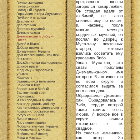
прекрасного юноши
Глупая женщина
загорелся пожар любви.
Глупец и осёл
Голодный Пурдель
Он страдал вдали от
Гора Илим и гора Двуглавая
любимой, ее глаза
Грубиян и старуха
снились ему по ночам,
Два лентяя
и, наконец, после
Два путника
Девочка-муравей
многих месяцев
Детские слезы
сердечных мучений, он
Джемаль-хан и Зиб-ун-
послал во дворец к
Нисса
Муса-хану почтенных
Диляй и Шахо
Добрая примета
старцев, которые
Догадливый Пурдель
взялись сосватать ему
Дом без женщины, как печь
красавицу Зибо.
без теста
Узнал Муса-хан, что
Дружба глупца равносильна
дружбе врага
сваты присланы
Жадному и здоровье в
Джемаль-ха-ном, имя
убыток
которого было известно
Жадность
по всей округе, и
Зазнавшийся вельможа
Зайчиха и тигр
согласился выдать за
Зариф-хан и Мабый
него свою дочь.
Застенчивый врач
Обрадовался Джемаль-
Злой шакал
хан. Обрадовалась и
И сон вредным бывает
Как надо делить добычу
Зибо, сердце которой
Как человека с дерева снять
также сжигал огонь
Кошка и сторожевой пёс
любви. И вскоре все в
Кутуб-хан и Назо
округе начали
Лиса и шакал
Лису перехитрили
готовиться к их
Любознательный Пурдель
свадьбе.
Любопытный мальчик
Но счастье изменчиво,
Любопытный сосед
как ветер... За
Мард и Намард