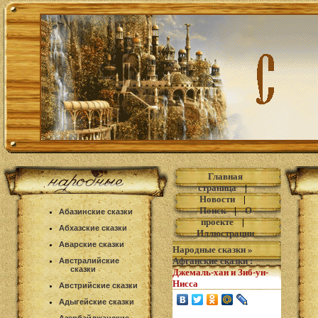
Главная
страница
|
Новости
|
Поиск
|
О
Абазинские сказки
проекте
|
Абхазские сказки
Иллюстрации
Аварские сказки
Народные сказки
»
Афганские сказки
:
Австралийские
сказки
Джемаль-хан и Зиб-ун-
Нисса
Австрийские сказки
Адыгейские сказки