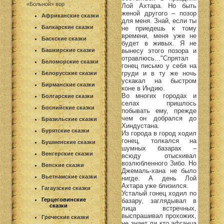
«Больной» вор
Лой Ахтара. Но быть
женой другого – позор
Африканские сказки
для меня. Знай, если ты
Балкарские сказки
не приедешь к тому
времени, меня уже не
Баскские сказки
будет в живых. Я не
вынесу этого позора и
Башкирские сказки
отравлюсь..."Спрятал
Беломорские сказки
гонец письмо у себя на
груди и в ту же ночь
Белорусские сказки
ускакал на быстром
Бирманские сказки
коне в Индию.
Во многих городах и
Болгарские сказки
селах пришлось
Боснийские сказки
побывать ему, прежде
чем он добрался до
Бразильские сказки
Хиндустана.
Бурятские сказки
Из города в город ходил
гонец, толкался на
Бушменские сказки
шумных базарах –
Венгерские сказки
всюду отыскивал
возлюбленного Зибо. Но
Вепские сказки
Джемаль-хана не было
Вьетнамские сказки
нигде. А день Лой
Ахтара уже близился.
Гагаузские сказки
Усталый гонец ходил по
Герцеговинские
базару, заглядывал в
сказки
лица встречных,
выспрашивал прохожих,
Греческие сказки
не знает ли кто афганца