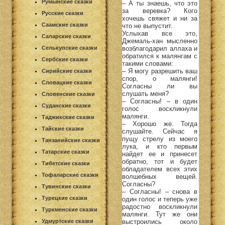
Румынские сказки
– А ты знаешь, что это
за веревка? Кого
Русские сказки
хочешь свяжет и ни за
Саамские сказки
что не выпустит.
Услыхав все это,
Саларские сказки
Джемаль-хан мысленно
возблагодарил аллаха и
Селькупские сказки
обратился к малянгам с
Сербские сказки
такими словами:
– Я могу разрешить ваш
Сирийские сказки
спор, о малянги!
Словацкие сказки
Согласны ли вы
слушать меня?
Словенские сказки
– Согласны! – в один
Суданские сказки
голос воскликнули
малянги.
Таджикские сказки
– Хорошо же. Тогда
Тайские сказки
слушайте. Сейчас я
пущу стрелу из моего
Танзанийские сказки
лука, и кто первым
Татарские сказки
найдет ее и принесет
обратно, тот и будет
Тибетские сказки
обладателем всех этих
Тофаларские сказки
волшебных вещей.
Согласны?
Тувинские сказки
– Согласны! – снова в
Турецкие сказки
один голос и теперь уже
радостно воскликнули
Туркменские сказки
малянги. Тут же они
выстроились около
Удмуртские сказки