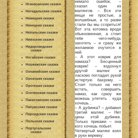
немало ошибок, –
Нганасанские сказки
сказал один из
малянгов. – Все эти
Негидальские сказки
вещи не простые, а
Немецкие сказки
волшебные, а то разве
стали бы мы ссориться!
Ненецкие сказки
Вот эта котомка вроде
Непальские сказки
обыкновенная, а стоит
тебе чего-нибудь
Нивхские сказки
захотеть – и сразу же
Нидерландские
желаемое очутится в
сказки
ней.
– А этот коврик для
Ногайские сказки
намаза? Бесценный
Норвежские сказки
коврик! – вздохнул
другой малянг и
Океанийские сказки
ласково погладил рукой
Орокские сказки
истертую бахрому. –
Стоит только на него
Орочские сказки
встать, совершить
Осетинские сказки
намаз, как сразу же
можешь улететь . куда
Пакистанские сказки
хочешь...
Папуасские сказки
– А дубинка? – добавил
третий малянг. – Нет
Персидские сказки
цены этой дубинке.
Только прикажи – она
Польские сказки
кого хочешь побьет.
Португальские
Четвертый малянг взял
сказки
в руки веревку: