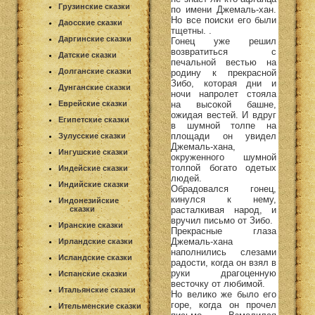
Грузинские сказки
по имени Джемаль-хан.
Но все поиски его были
Даосские сказки
тщетны. .
Даргинские сказки
Гонец уже решил
возвратиться с
Датские сказки
печальной вестью на
Долганские сказки
родину к прекрасной
Зибо, которая дни и
Дунганские сказки
ночи напролет стояла
на высокой башне,
Еврейские сказки
ожидая вестей. И вдруг
Египетские сказки
в шумной толпе на
площади он увидел
Зулусские сказки
Джемаль-хана,
Ингушские сказки
окруженного шумной
толпой богато одетых
Индейские сказки
людей.
Индийские сказки
Обрадовался гонец,
кинулся к нему,
Индонезийские
расталкивая народ, и
сказки
вручил письмо от Зибо.
Иранские сказки
Прекрасные глаза
Джемаль-хана
Ирландские сказки
наполнились слезами
Исландские сказки
радости, когда он взял в
руки драгоценную
Испанские сказки
весточку от любимой.
Итальянские сказки
Но велико же было его
горе, когда он прочел
Ительменские сказки