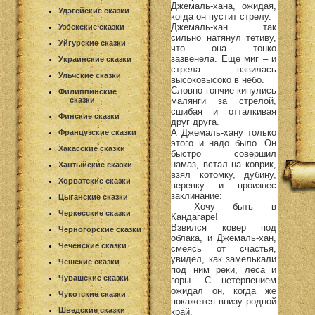
Джемаль-хана, ожидая,
Удэгейские сказки
когда он пустит стрелу.
Джемаль-хан так
Узбекские сказки
сильно натянул тетиву,
Уйгурские сказки
что она тонко
зазвенела. Еще миг – и
Украинские сказки
стрела взвилась
Ульчские сказки
высоковысоко в небо.
Словно гончие кинулись
Филиппинские
малянги за стрелой,
сказки
сшибая и отталкивая
Финские сказки
друг друга.
А Джемаль-хану только
Французские сказки
этого и надо было. Он
Хакасские сказки
быстро совершил
намаз, встал на коврик,
Хантыйские сказки
взял котомку, дубину,
Хорватские сказки
веревку и произнес
заклинание:
Цыганские сказки
– Хочу быть в
Черкесские сказки
Кандагаре!
Взвился ковер под
Черногорские сказки
облака, и Джемаль-хан,
Чеченские сказки
смеясь от счастья,
увидел, как замелькали
Чешские сказки
под ним реки, леса и
Чувашские сказки
горы. С нетерпением
ожидал он, когда же
Чукотские сказки
покажется внизу родной
Шведские сказки
край.