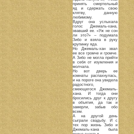
принять смертельный
яд и сдержать свою
клятву, данную
любимому.
Вдруг она услыхала
голос Джемаль-хана,
звавший ее. «Уж не сон
ли это?» – подумала
Зибо и взяла в руку
крупинку яда.
Но Джемаль-хан звал
ее все громче и громче.
А Зибо не могла прийти
в себя от изумления и
молчала.
Но вот дверь ее
комнаты распахнулась,
и на пороге она увидела
радостного,
смеющегося Джемаль-
хана. И тогда они
бросились друг к другу
в объятия, да так и
замерли, забыв обо
всем.
А на другой день
сыграли свадьбу. И с
тех пор жизнь Зибо и
Джемаль-хана была
полна счастья.