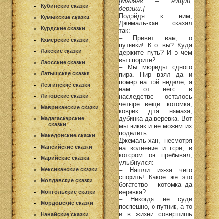
[Малянг – нищий,
Кубинские сказки
дерзиш.]
Подойдя к ним,
Кумыкские сказки
Джемаль-хан сказал
Курдские сказки
так:
– Привет вам, о
Кхмерские сказки
путники! Кто вы? Куда
Лакские сказки
держите путь? И о чем
вы спорите?
Лаосские сказки
– Мы мюриды одного
Латышские сказки
пира. Пир взял да и
помер на той неделе, а
Лезгинские сказки
нам от него в
наследство осталось
Литовские сказки
четыре вещи: котомка,
Мавриканские сказки
коврик для намаза,
дубинка да веревка. Вот
Мадагаскарские
сказки
мы никак и не можем их
поделить.
Македонские сказки
Джемаль-хан, несмотря
Мансийские сказки
на волнение и горе, в
котором он пребывал,
Марийские сказки
улыбнулся:
– Нашли из-за чего
Мексиканские сказки
спорить! Какое же это
Молдавские сказки
богатство – котомка да
веревка?
Монгольские сказки
– Никогда не суди
Мордовские сказки
поспешно, о путник, а то
и в жизни совершишь
Нанайские сказки