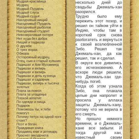
Мудрая красавица
несколько дней до
Мудрец
свадьбы Джемаль-хан
Мудрый Пурдель
разорился.
Мудрый слуга
Трудно было ему
Мудрый судья
Находчивый нищий
пережить этот позор, и
Находчивый Пурдель
решил он тайком уйти в
Находчивый рыболов
Индию, чтобы там в
Находчивый студент
короткий срок снова
Невозвратимая потеря
Нет худа без добра
разбогатеть и вернуться
Нищий и падишах
к своей возлюбленной
О дружбе
Зибо. Решил так
О трех ворах
Джемаль-хан, да как
Обжора
Осторожный мудрец
решил, так и сделал.
Отец, сын и старый кувшин
В округе все дивились
Падишах и Али Мухаммед
его исчезновению. А
Падишах и визирь
вскоре люди решили,
Падишах и визирь
Падишах и дочь кузнеца
что Джемаль-хан где-
Падишах и садовник
нибудь погиб.
Падишах, визирь и тысяча
Когда об этом узнала
золотых
Зибо, она плакала
Плата за помол
Плата за угощенье
целые дни напролет и
Плохой аппетит
просила у аллаха
По одежде и пища
защиты Джемаль-хану,
Подарок
потому что не верила в
Поможешь ты, и тебе
помогут
его смерть.
Почему петух на одной ноге
Но прошло немного
стоит?
времени, и о Джемаль-
Поэт и богач
хане все забыли. И
Правдивая книга
Продавец книг и аптекарь
тогда другой хан,
Просчет звездочета
известный своим