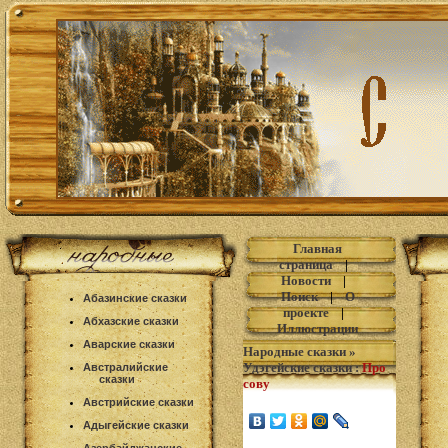
Главная
страница
|
Новости
|
Поиск
|
О
Абазинские сказки
проекте
|
Абхазские сказки
Иллюстрации
Аварские сказки
Народные сказки
»
Удэгейские сказки
:
Про
Австралийские
сказки
сову
Австрийские сказки
Адыгейские сказки