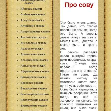
Азербайджанские
Про сову
сказки
Айнские сказки
Албанские сказки
Алеутские сказки
Это было очень давно.
Так давно, что старые
Алтайские сказки
вороны не помнят, когда
Американские сказки
это было. А вороны
долго живут на свете.
Английские сказки
Может быть, двести, а
Ангольские сказки
может быть, и триста
лет.
Арабские сказки
В лесном распадке
Армянские сказки
около быстрой горной
реки поселилась старая
Ассирийские сказки
сова. Откуда она
Афганские сказки
взялась? Когда
прилетела в эти места?
Африканские сказки
Никто не занл. Да
Балкарские сказки
изнать никому не
хотелось: живет сова,
Баскские сказки
ну и пусть себе живет...
Башкирские сказки
Сова была нарядная, в
пышном оперении. Хотя
Беломорские сказки
нигде на ней ни
Белорусские сказки
зеленого, ни синего, ни
красного пятнышка не
Бирманские сказки
было, она была очень