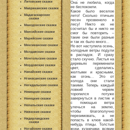
Литовские сказки
Она не любила, когда
ее беспокоили.
Мавриканские сказки
Какое было веселое
Мадагаскарские
лето! Сколько птичьих
сказки
песен прозвенело в
лесу! Никто их не
Македонские сказки
сосчитал бы и никто не
Мансийские сказки
смог бы повторить –
такие они были разные
Марийские сказки
и так их было много...
Мексиканские сказки
Но вот наступила осень,
холодные ветры подули
Молдавские сказки
в распадок. И сразу
Монгольские сказки
стало скучно. Листья на
деревьях переменили
Мордовские сказки
цвет, сделались
желтыми и красными,
Нанайские сказки
как огонь... Это от
Нганасанские сказки
холода они стали
такими. Теперь каждый
Негидальские сказки
ловкий червяк
Немецкие сказки
торопился потуже
завернуться в листик и
Ненецкие сказки
с помощью ветра
Непальские сказки
улечься на землю,
чтобы благополучно
Нивхские сказки
перезимовать, а не
Нидерландские
попасть в клюв какой-
сказки
нибудь птицы. Толстые
жуки, кузнечики, всякие
Ногайские сказки