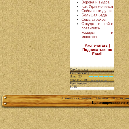
Ворона и выдра
Как Удзя женился
Соболиные души
Большая беда
Семь страхов
Откуда в тайге
появились
комары и
мошкара
Распечатать |
Подписаться по
Email
Опубликовал:
La Princesse
|
Дата: 23
апреля 2010 |
(голосов: 0)
Просмотров:
8945
Главная страница
|
Письмо
|
Карта сай
При копировании мате