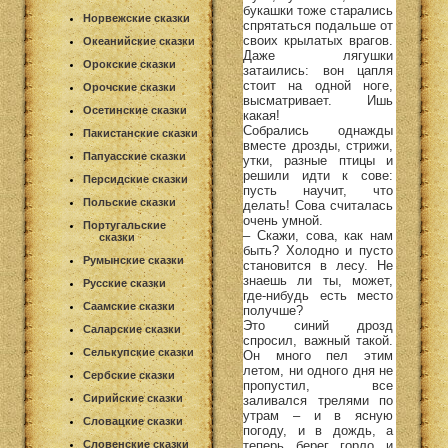
букашки тоже старались
Норвежские сказки
спрятаться подальше от
своих крылатых врагов.
Океанийские сказки
Даже лягушки
Орокские сказки
затаились: вон цапля
стоит на одной ноге,
Орочские сказки
высматривает. Ишь
Осетинские сказки
какая!
Собрались однажды
Пакистанские сказки
вместе дрозды, стрижи,
Папуасские сказки
утки, разные птицы и
решили идти к сове:
Персидские сказки
пусть научит, что
Польские сказки
делать! Сова считалась
очень умной.
Португальские
– Скажи, сова, как нам
сказки
быть? Холодно и пусто
Румынские сказки
становится в лесу. Не
знаешь ли ты, может,
Русские сказки
где-нибудь есть место
Саамские сказки
получше?
Это синий дрозд
Саларские сказки
спросил, важный такой.
Селькупские сказки
Он много пел этим
летом, ни одного дня не
Сербские сказки
пропустил, все
Сирийские сказки
заливался трелями по
утрам – и в ясную
Словацкие сказки
погоду, и в дождь, а
теперь берег горло и
Словенские сказки