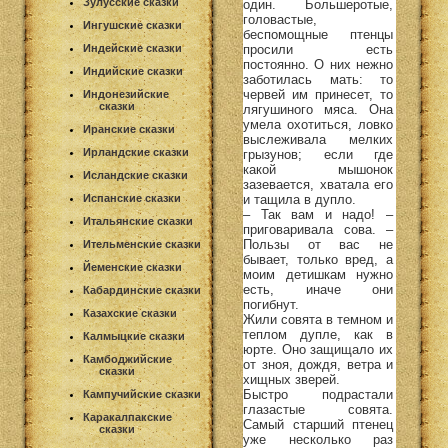
Зулусские сказки
один. Большеротые,
головастые,
Ингушские сказки
беспомощные птенцы
просили есть
Индейские сказки
постоянно. О них нежно
Индийские сказки
заботилась мать: то
червей им принесет, то
Индонезийские
сказки
лягушиного мяса. Она
умела охотиться, ловко
Иранские сказки
выслеживала мелких
Ирландские сказки
грызунов; если где
какой мышонок
Исландские сказки
зазевается, хватала его
и тащила в дупло.
Испанские сказки
– Так вам и надо! –
Итальянские сказки
приговаривала сова. –
Пользы от вас не
Ительменские сказки
бывает, только вред, а
Йеменские сказки
моим детишкам нужно
есть, иначе они
Кабардинские сказки
погибнут.
Казахские сказки
Жили совята в темном и
теплом дупле, как в
Калмыцкие сказки
юрте. Оно защищало их
Камбоджийские
от зноя, дождя, ветра и
сказки
хищных зверей.
Быстро подрастали
Кампучийские сказки
глазастые совята.
Каракалпакские
Самый старший птенец
сказки
уже несколько раз