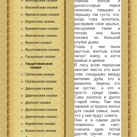
хороша. Белые и
Болгарские сказки
дычато-серые перья
Боснийские сказки
лепились перышко к
перышку так густо, что,
Бразильские сказки
когда сова взлетала,
Бурятские сказки
расправив свои крылья,
бесшумная такая и
Бушменские сказки
легкая, она была
Венгерские сказки
похожа на большой
клубок дыма.
Вепские сказки
Глаза у нее были
Вьетнамские сказки
круглые, желтые, клюв
загнут книзу, а когти
Гагаузские сказки
кривые и цепкие.
Герцеговинские
В лесу всем пернатым
сказки
хватает места: кто вьет
себе гнездышко между
Греческие сказки
ветвями дуба, кто в
Грузинские сказки
развилке, березы, кто
на кустах, а кто и
Даосские сказки
просто среди травы.
Даргинские сказки
Сова залезла в дупло
старой липы. Там она
Датские сказки
заранее устроила жилье
Долганские сказки
для своей семьи, зная,
что у нее будут совята.
Дунганские сказки
Они и в самом деле
Еврейские сказки
появились на свет,
сначала один, потом
Египетские сказки
другой, третий... И еще