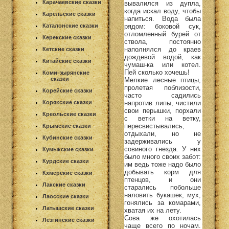
Карачаевские сказки
вывалился из дупла,
когда искал воду, чтобы
Карельские сказки
напиться. Вода была
рядом: боковой сук,
Каталонские сказки
отломленный бурей от
Керекские сказки
ствола, постоянно
наполнялся до краев
Кетские сказки
дождевой водой, как
Китайские сказки
чумаш-ка или котел.
Пей сколько хочешь!
Коми-зырянские
сказки
Мелкие лесные птицы,
пролетая поблизости,
Корейские сказки
часто садились
напротив липы, чистили
Корякские сказки
свои перышки, порхали
Креольские сказки
с ветки на ветку,
пересвистывались,
Крымские сказки
отдыхали, но не
Кубинские сказки
задерживались у
совиного гнезда. У них
Кумыкские сказки
было много своих забот:
Курдские сказки
им ведь тоже надо было
добывать корм для
Кхмерские сказки
птенцов, и они
Лакские сказки
старались побольше
наловить букашек, мух,
Лаосские сказки
гонялись за комарами,
Латышские сказки
хватая их на лету.
Сова же охотилась
Лезгинские сказки
чаще всего по ночам.