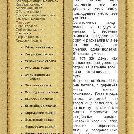
Как звери ногами менялись
поглядеть, что там
Как Удзя женился
Маленькая Эльга
делается. Если найду
Обман и правда
подходящее место, все
Откуда в тайге появились
улетим...
комары и мошкара
Согласились птицы,
Про сову
Семь страхов
лучше и придумать
Соболиные души
нельзя! С веселым
Сэлэмэгэ
гомоном покидали они
Тигр и человек
сову и расхваливали ее
Храбрый Нядыга
на все лады: вот
Узбекские сказки
смелая, одна полетит!
Вот какая умная!
Уйгурские сказки
В тот же день, как
Украинские сказки
только солнце ушло на
отдых за дальние горы,
Ульчские сказки
сова отправилась в
Филиппинские
путь.
сказки
Долго ее не было. Пока
она летала, с деревьев
Финские сказки
много листьев
Французские сказки
осыпалось. Вода в реке
стала холодной, но
Хакасские сказки
трава еще зеленела, и
Хантыйские сказки
на ней тут и там были
видны скорлупки от
Хорватские сказки
съеденных орехов,
Цыганские сказки
кисточки красных ягод
вместе с обрывками
Черкесские сказки
лиан и раздавленные
Черногорские сказки