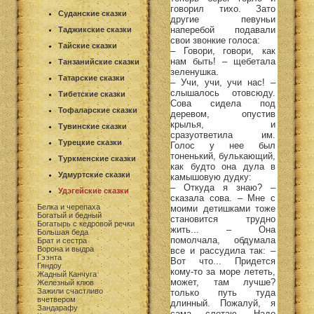
говорил тихо. Зато
Суданские сказки
другие певуньи
наперебой подавали
Таджикские сказки
свои звонкие голоса:
Тайские сказки
– Говори, говори, как
нам быть! – щебетала
Танзанийские сказки
зеленушка.
Татарские сказки
– Учи, учи, учи нас! –
слышалось отовсюду.
Тибетские сказки
Сова сидела под
Тофаларские сказки
деревом, опустив
крылья, и
Тувинские сказки
сразуответила им.
Турецкие сказки
Голос у нее был
тоненький, булькающий,
Туркменские сказки
как будто она дула в
Удмуртские сказки
камышовую дудку:
– Откуда я знаю? –
Удэгейские сказки
сказала сова. – Мне с
Белка и черепаха
моими детишками тоже
Богатый и бедный
становится трудно
Богатырь с кедровой речки
жить... – Она
Большая беда
помолчала, обдумала
Брат и сестра
Ворона и выдра
все и рассудила так: –
Гээнта
Вот что... Придется
Гяндоу
кому-то за море лететь,
Жадный Канчуга
может, там лучше?
Железный клюв
Зажили счастливо
только путь туда
вчетвером
длинный. Пожалуй, я
Зандарафу
сама слетаю. Надо