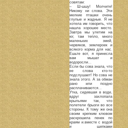
совятам:
– Ш-шшу! Молчите!
Никому ни слова. Эти
мелкие пташки очень
глупые и жадные. Я не
хотела им говорить, что
нашла хорошее место.
Завтра мы улетим на
юг, там тепло, много
маленьких змей,
червяков, землероек и
всякого корма для нас.
Ешьте вот, я принесла
вам мышат и
водоросли...
Если бы сова знала, что
ее слова кто-то
подслушает! Но сова не
знала этого. А за обман
рано или поздно
расплачиваются...
Утка, сидевшая в воде,
вдруг захлопала
крыльями так, что
полетели брызги во все
стороны. К тому же она
своим крепким клювом
раскрошила пенек по
краям и.вместе с водой
и щепками