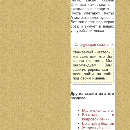
летит, какая прорва!
Они все там съедят, –
сказала она сердито. –
Пусть улетают! Пусть!
А мы останемся здесь...
Вот так с тех пор серая
сова и зимует в наших
уссурийских лесах.
Следующая сказка ->
Уважаемый читатель,
мы заметили, что Вы
зашли как гость. Мы
рекомендуем Вам
зарегистрироваться
либо зайти на сайт
под своим именем.
Другие сказки из этого
раздела:
Маленькая Эльга
Богатырь с
кедровой речки
Богатый и бедный
Железный клюв