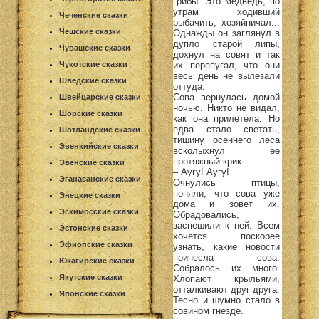
грибы. Это медведь, по
утрам ходивший
Чеченские сказки
рыбачить, хозяйничал...
Чешские сказки
Однажды он заглянул в
дупло старой липы,
Чувашские сказки
дохнул на совят и так
их перепугал, что они
Чукотские сказки
весь день не вылезали
Шведские сказки
оттуда.
Сова вернулась домой
Швейцарские сказки
ночью. Никто не видал,
Шорские сказки
как она прилетела. Но
едва стало светать,
Шотландские сказки
тишину осеннего леса
Эвенкийские сказки
всколыхнул ее
протяжный крик:
Эвенские сказки
– Аугу! Аугу!
Эганасанские сказки
Очнулись птицы,
поняли, что сова уже
Энецкие сказки
дома и зовет их.
Эскимосские сказки
Обрадовались,
заспешили к ней. Всем
Эстонские сказки
хочется поскорее
Эфиопские сказки
узнать, какие новости
принесла сова.
Юкагирские сказки
Собралось их много.
Якутские сказки
Хлопают крыльями,
отталкивают друг друга.
Японские сказки
Тесно и шумно стало в
совином гнезде.