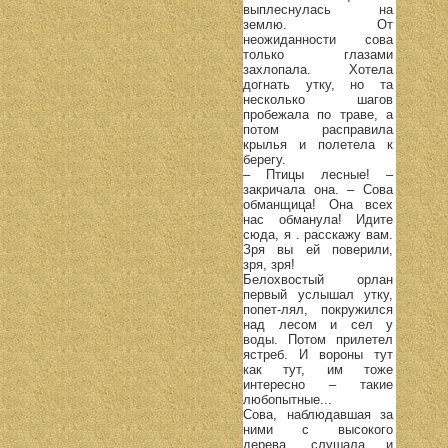
выплеснулась на
землю. От
неожиданности сова
только глазами
захлопала. Хотела
догнать утку, но та
несколько шагов
пробежала по траве, а
потом расправила
крылья и полетела к
берегу.
– Птицы лесные! –
закричала она. – Сова
обманщица! Она всех
нас обманула! Идите
сюда, я . расскажу вам.
Зря вы ей поверили,
зря, зря!
Белохвостый орлан
первый услышал утку,
попет-лял, покружился
над лесом и сел у
воды. Потом прилетел
ястреб. И вороны тут
как тут, им тоже
интересно – такие
любопытные...
Сова, наблюдавшая за
ними с высокого
дерева, слушала и