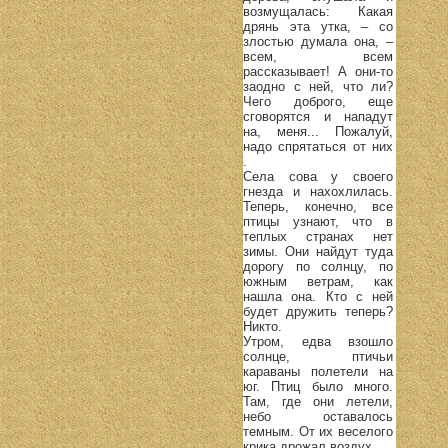
возмущалась: Какая
дрянь эта утка, – со
злостью думала она, –
всем, всем
рассказывает! А они-то
заодно с ней, что ли?
Чего доброго, еще
сговорятся и нападут
на, меня... Пожалуй,
надо спрятаться от них
.
Села сова у своего
гнезда и нахохлилась.
Теперь, конечно, все
птицы узнают, что в
теплых странах нет
зимы. Они найдут туда
дорогу по солнцу, по
южным ветрам, как
нашла она. Кто с ней
будет дружить теперь?
Никто.
Утром, едва взошло
солнце, птичьи
караваны полетели на
юг. Птиц было много.
Там, где они летели,
небо оставалось
темным. От их веселого
крика дрожал воздух...