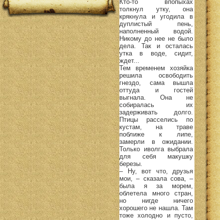
Кто-то впопыхах
толкнул утку, она
крякнула и угодила в
дуплистый пень,
наполненный водой.
Никому до нее не было
дела. Так и осталась
утка в воде, сидит,
ждет...
Тем временем хозяйка
решила освободить
гнездо, сама вышла
оттуда и гостей
выгнала. Она не
собиралась их
задерживать долго.
Птицы расселись по
кустам, на траве
поближе к липе,
замерли в ожидании.
Только иволга выбрала
для себя макушку
березы.
– Ну, вот что, друзья
мои, – сказала сова, –
была я за морем,
облетела много стран,
но нигде ничего
хорошего не нашла. Там
тоже холодно и пусто,