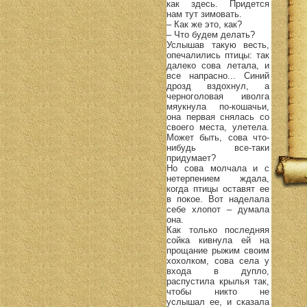
как здесь. Придется
нам тут зимовать.
– Как же это, как?
– Что будем делать?
Услышав такую весть,
опечалились птицы: так
далеко сова летала, и
все напрасно... Синий
дрозд вздохнул, а
черноголовая иволга
мяукнула по-кошачьи,
она первая снялась со
своего места, улетела.
Может быть, сова что-
нибудь все-таки
придумает?
Но сова молчала и с
нетерпением ждала,
когда птицы оставят ее
в покое. Вот наделала
себе хлопот – думала
она.
Как только последняя
сойка кивнула ей на
прощание рыжим своим
хохолком, сова села у
входа в дупло,
распустила крылья так,
чтобы никто не
услышал ее, и сказала