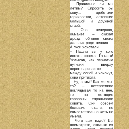
– Правильно ли мы
летим? Спросить бы
сову... – щебетали
горихвостки, летевшие
большой и дружной
стаей.
– Она неверная,
обманет! – сказал
дрозд, обгоняя своих
дальних родственниц.
А гуси хохотали:
– Нашли вы у кого
искать совета. Га-га-га!
Услыхав, как пернатые
путники вверху
переговариваются
между собой и хохочут,
сова притихла.
– Ну, а мы? Как же мы-
то? – нетерпеливо
поглядывая то на нее,
то на летящие
караваны, спрашивали
совята. Они совсем
большие стали, но
самостоятельно жить не
умели.
– Чего вам надо? Вы
посмотрите, сколько их