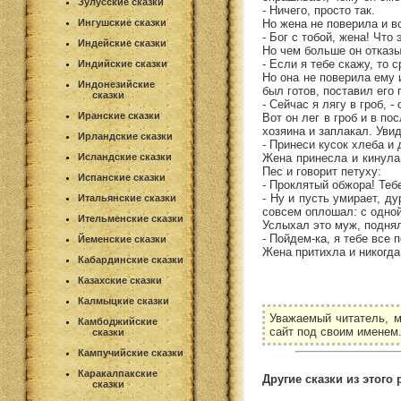
Зулусские сказки
- Ничего, просто так.
Но жена не поверила и вс
Ингушские сказки
- Бог с тобой, жена! Что
Индейские сказки
Но чем больше он отказы
- Если я тебе скажу, то с
Индийские сказки
Но она не поверила ему 
Индонезийские
был готов, поставил его
сказки
- Сейчас я лягу в гроб, -
Иранские сказки
Вот он лег в гроб и в по
хозяина и заплакал. Уви
Ирландские сказки
- Принеси кусок хлеба и 
Жена принесла и кинула 
Исландские сказки
Пес и говорит петуху:
Испанские сказки
- Проклятый обжора! Теб
- Ну и пусть умирает, ду
Итальянские сказки
совсем оплошал: с одной
Ительменские сказки
Услыхал это муж, поднялс
- Пойдем-ка, я тебе все 
Йеменские сказки
Жена притихла и никогда
Кабардинские сказки
Казахские сказки
Калмыцкие сказки
Уважаемый читатель, м
Камбоджийские
сайт под своим именем
сказки
Кампучийские сказки
Каракалпакские
Другие сказки из этого 
сказки