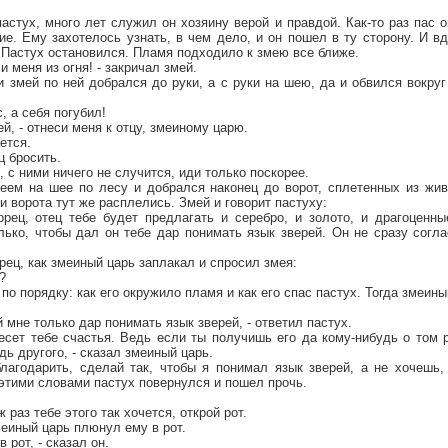
астух, много лет служил он хозяину верой и правдой. Как-то раз пас 
ие. Ему захотелось узнать, в чем дело, и он пошел в ту сторону. И вдр
 Пастух остановился. Пламя подходило к змею все ближе.
и меня из огня! - закричал змей.
и змей по ней добрался до руки, а с руки на шею, да и обвился вокруг
с, а себя погубил!
ей, - отнеси меня к отцу, змеиному царю.
ется.
ец бросить.
, с ними ничего не случится, иди только поскорее.
еем на шее по лесу и добрался наконец до ворот, сплетенных из жи
и ворота тут же расплелись. Змей и говорит пастуху:
рец, отец тебе будет предлагать и серебро, и золото, и драгоценны
лько, чтобы дал он тебе дар понимать язык зверей. Он не сразу согла
рец, как змеиный царь заплакал и спросил змея:
?
по порядку: как его окружило пламя и как его спас пастух. Тогда змеины
й мне только дар понимать язык зверей, - ответил пастух.
несет тебе счастья. Ведь если ты получишь его да кому-нибудь о том 
ь другого, - сказал змеиный царь.
лагодарить, сделай так, чтобы я понимал язык зверей, а не хочешь, 
С этими словами пастух повернулся и пошел прочь.
 раз тебе этого так хочется, открой рот.
еиный царь плюнул ему в рот.
 рот, - сказал он.