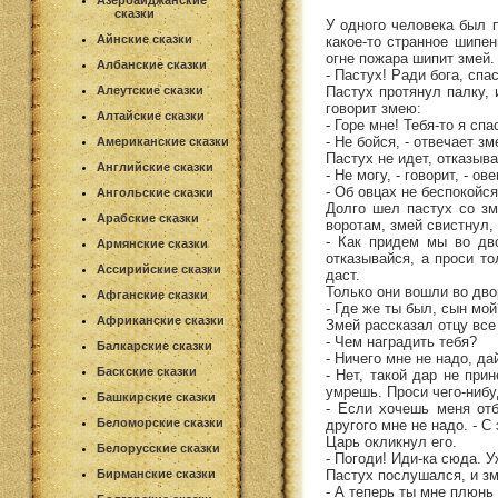
Азербайджанские
сказки
У одного человека был п
Айнские сказки
какое-то странное шипен
огне пожара шипит змей.
Албанские сказки
- Пастух! Ради бога, спас
Пастух протянул палку, 
Алеутские сказки
говорит змею:
Алтайские сказки
- Горе мне! Тебя-то я спа
- Не бойся, - отвечает зм
Американские сказки
Пастух не идет, отказыва
Английские сказки
- Не могу, - говорит, - ов
- Об овцах не беспокойся
Ангольские сказки
Долго шел пастух со зм
Арабские сказки
воротам, змей свистнул, 
- Как придем мы во дво
Армянские сказки
отказывайся, а проси то
Ассирийские сказки
даст.
Только они вошли во дво
Афганские сказки
- Где же ты был, сын мой
Африканские сказки
Змей рассказал отцу все 
- Чем наградить тебя?
Балкарские сказки
- Ничего мне не надо, да
Баскские сказки
- Нет, такой дар не при
умрешь. Проси чего-нибуд
Башкирские сказки
- Если хочешь меня отб
Беломорские сказки
другого мне не надо. - 
Царь окликнул его.
Белорусские сказки
- Погоди! Иди-ка сюда. Уж
Пастух послушался, и зм
Бирманские сказки
- А теперь ты мне плюнь в