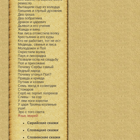
ремесло
Вытащили сыр из колодца
Грешник и глупый духовник
Два гроша
Два побратима
Дракон и царевич
Дьявол и его ученик
Жажда и вино
Как лиса отомстила волку
Крестьянин и его куры
Кто не работает, тот не ест
Медведь, свинья и лиса
Молодожен и Поп
Окрестили волка
Паук и лихорадка
Позвали осла на свадьбу
Поп и прихожане
Почему Сербы самый
бедный народ
Почему утонул Поп?
Правда и кривда
Путник и хозяин
Семь звезд в созвездии
Стожаров
Серб не терпит попреков
Сливы - за сор
У лжи ноги коротки
У царя Трояна козлиные
уши!
Эро с того света
Язык зверей
Сирийские сказки
Словацкие сказки
Словенские сказки