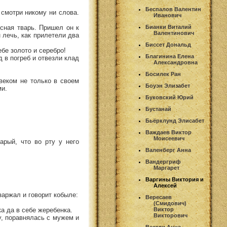
Беспалов Валентин
 смотри никому ни слова.
Иванович
есная тварь. Пришел он к
Бианки Виталий
Валентинович
н лечь, как прилетели два
Биссет Дональд
ебе золото и серебро!
Благинина Елена
д в погреб и отвезли клад
Александровна
Босилек Ран
веком не только в своем
Боуэн Элизабет
ми.
Буковский Юрий
Бустанай
Бьёрклунд Элисабет
Важдаев Виктор
Моисеевич
арый, что во рту у него
Валенберг Анна
Вандергриф
Маргарет
Варгины Виктория и
Алексей
заржал и говорит кобыле:
Вересаев
(Смидович)
нка да в себе жеребенка.
Виктор
Викторович
у, поравнялась с мужем и