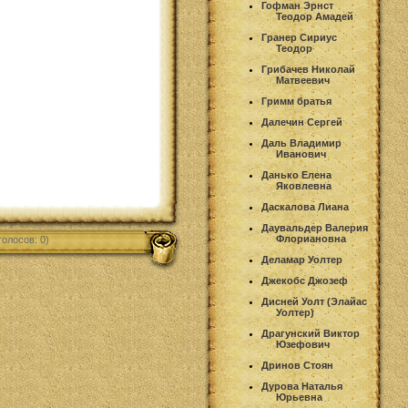
Гофман Эрнст
Теодор Амадей
Гранер Сириус
Теодор
Грибачев Николай
Матвеевич
Гримм братья
Далечин Сергей
Даль Владимир
Иванович
Данько Елена
Яковлевна
Даскалова Лиана
Даувальдер Валерия
Флориановна
голосов: 0)
Деламар Уолтер
Джекобс Джозеф
Дисней Уолт (Элайас
Уолтер)
Драгунский Виктор
Юзефович
Дринов Стоян
Дурова Наталья
Юрьевна