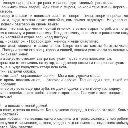
 плюнул царь; и так три раза, и напоследок змеиный царь сказал:
р понимать язык зверей. Иди себе с миром, но коли тебе жизнь дорога -
 смерть.
 лесу и слышит и понимает все, что говорят птицы, звери и прочая л
 их и, видя, что они лежат спокойно, сам прилег отдохнуть. Не успел о
 повели разговор на своем языке:
знал, что там, где лежит черный ягненок, в земле вырыт погреб, а в погр
л к хозяину и рассказал ему. Тот дал телегу, они вместе раскопали вхо
ек честный и отдал весь клад пастуху.
ад, - сказал он. - Построй дом, женись и живи счастливо.
роил дом, женился и зажил в нем. Скоро он стал самым богатым чело
е. Пастухи пасли его овец, коров и свиней, конюхи ухаживали за лошадь
он сказал жене:
ии и закуски, отвезем завтра пастухам, пусть и они повеселятся.
тром они отправились на хутор, а под вечер хозяин и говорит пастухам:
сь, а я буду караулить стадо всю ночь.
лки, залаяли собаки.
комиться? - спрашивали волки. - Мы и вам уделим мяса!
е прочь полакомиться, - отвечали собаки. Только один пес, такой ст
 пролаял:
ня во рту есть еще два зуба, не дам я сделать зло моему господину.
елел перебить всех собак, кроме старого пса. Пастухи стали говорить:
лко их!
л! - и поехал с женой домой.
а коне, а жена на кобыле. Конь ускакал вперед, а кобыла отстала. Конь 
ы отстала?
ечает кобыла, - ты везешь одного хозяина, а я троих: хозяйку, в ней ребе
ернулся и засмеялся, а жена, увидев, что он смеется, подогнала кобыл
ется. Муж ответил: