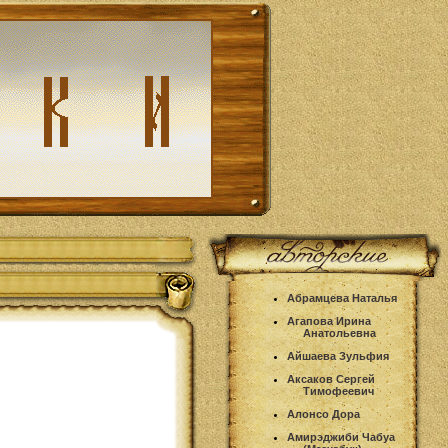
Абрамцева Наталья
Агапова Ирина
Анатольевна
Айшаева Зульфия
Аксаков Сергей
Тимофеевич
Алонсо Дора
Амирэджиби Чабуа