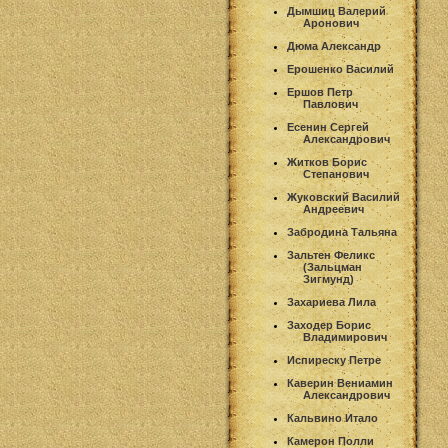
Дымшиц Валерий
Аронович
Дюма Александр
Ерошенко Василий
Ершов Петр
Павлович
Есенин Сергей
Александрович
Житков Борис
Степанович
Жуковский Василий
Андреевич
Забродина Тальяна
Зальтен Феликс
(Зальцман
Зигмунд)
Захариева Лила
Заходер Борис
Владимирович
Испиреску Петре
Каверин Вениамин
Александрович
Кальвино Итало
Камерон Полли