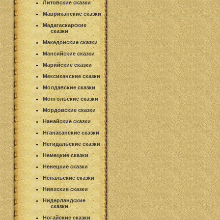
Литовские сказки
Мавриканские сказки
Мадагаскарские
сказки
Македонские сказки
Мансийские сказки
Марийские сказки
Мексиканские сказки
Молдавские сказки
Монгольские сказки
Мордовские сказки
Нанайские сказки
Нганасанские сказки
Негидальские сказки
Немецкие сказки
Ненецкие сказки
Непальские сказки
Нивхские сказки
Нидерландские
сказки
Ногайские сказки