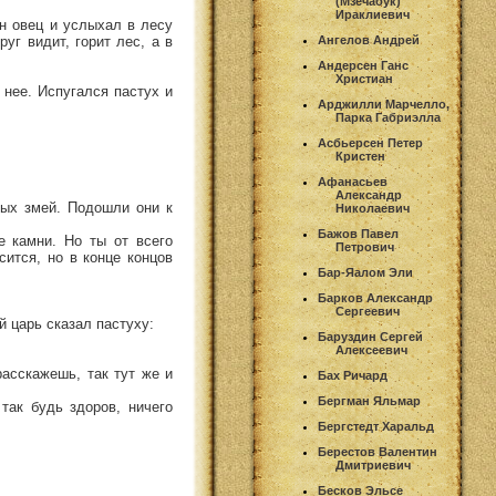
(Мзечабук)
Ираклиевич
он овец и услыхал в лесу
уг видит, горит лес, а в
Ангелов Андрей
Андерсен Ганс
Христиан
 нее. Испугался пастух и
Арджилли Марчелло,
Парка Габриэлла
Асбьерсен Петер
Кристен
Афанасьев
Александр
вых змей. Подошли они к
Николаевич
Бажов Павел
е камни. Но ты от всего
Петрович
сится, но в конце концов
Бар-Яалом Эли
Барков Александр
Сергеевич
й царь сказал пастуху:
Баруздин Сергей
Алексеевич
расскажешь, так тут же и
Бах Ричард
Бергман Яльмар
так будь здоров, ничего
Бергстедт Харальд
Берестов Валентин
Дмитриевич
Бесков Эльсе