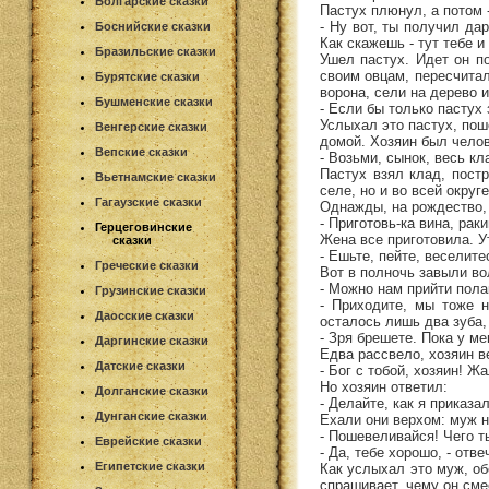
Болгарские сказки
Пастух плюнул, а потом -
- Ну вот, ты получил да
Боснийские сказки
Как скажешь - тут тебе и
Бразильские сказки
Ушел пастух. Идет он по
своим овцам, пересчитал
Бурятские сказки
ворона, сели на дерево и
Бушменские сказки
- Если бы только пастух 
Услыхал это пастух, поше
Венгерские сказки
домой. Хозяин был челов
Вепские сказки
- Возьми, сынок, весь кл
Пастух взял клад, пост
Вьетнамские сказки
селе, но и во всей округ
Гагаузские сказки
Однажды, на рождество, 
- Приготовь-ка вина, рак
Герцеговинские
Жена все приготовила. У
сказки
- Ешьте, пейте, веселите
Греческие сказки
Вот в полночь завыли во
- Можно нам прийти пола
Грузинские сказки
- Приходите, мы тоже н
Даосские сказки
осталось лишь два зуба,
- Зря брешете. Пока у ме
Даргинские сказки
Едва рассвело, хозяин в
Датские сказки
- Бог с тобой, хозяин! Жа
Но хозяин ответил:
Долганские сказки
- Делайте, как я приказа
Дунганские сказки
Ехали они верхом: муж н
- Пошевеливайся! Чего т
Еврейские сказки
- Да, тебе хорошо, - отв
Египетские сказки
Как услыхал это муж, об
спрашивает, чему он сме