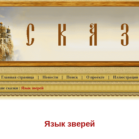
Главная страница
|
Новости
|
Поиск
|
О проекте
|
Иллюстрации
ие сказки
:
Язык зверей
Язык зверей