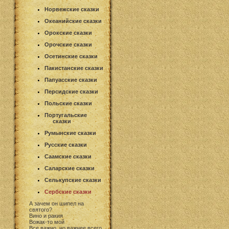
Норвежские сказки
Океанийские сказки
Орокские сказки
Орочские сказки
Осетинские сказки
Пакистанские сказки
Папуасские сказки
Персидские сказки
Польские сказки
Португальские
сказки
Румынские сказки
Русские сказки
Саамские сказки
Саларские сказки
Селькупские сказки
Сербские сказки
А зачем он шипел на
святого?
Вино и ракия
Вожак-то мой
Все важно, но важнее всего