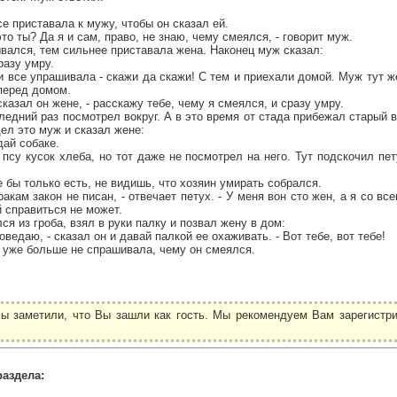
е приставала к мужу, чтобы он сказал ей.
 это ты? Да я и сам, право, не знаю, чему смеялся, - говорит муж.
вался, тем сильнее приставала жена. Наконец муж сказал:
разу умру.
и все упрашивала - скажи да скажи! С тем и приехали домой. Муж тут же
 перед домом.
 сказал он жене, - расскажу тебе, чему я смеялся, и сразу умру.
следний раз посмотрел вокруг. А в это время от стада прибежал старый 
дел это муж и сказал жене:
дай собаке.
псу кусок хлеба, но тот даже не посмотрел на него. Тут подскочил пет
е бы только есть, не видишь, что хозяин умирать собрался.
ракам закон не писан, - отвечает петух. - У меня вон сто жен, а я со в
 справиться не может.
я из гроба, взял в руки палку и позвал жену в дом:
поведаю, - сказал он и давай палкой ее охаживать. - Вот тебе, вот тебе!
 уже больше не спрашивала, чему он смеялся.
ы заметили, что Вы зашли как гость. Мы рекомендуем Вам зарегистри
.
раздела: