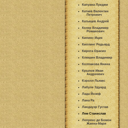
Капуана Луиджи
Катаев Валентин
Петрович
Катыщев Андрей
Келер Владимир
Романович
Кипинс Ицик
Киплинг Редьярд
Кирога Орасио
Клюшин Владимир
Колпакова Янина
Крылов Иван
Андреевич
Кэролл Льюис
Лабуле Эдуард
Лада Йозеф
Лана Ра
Ландауэр Густав
Лем Станислав
Лепренс де Бомон
Жанна-Мари