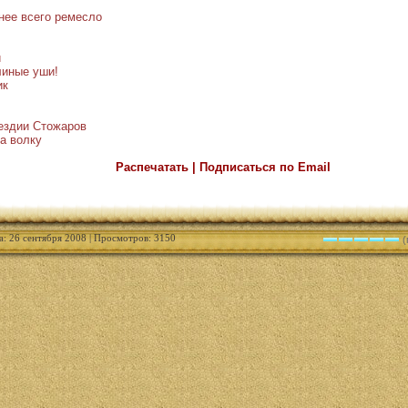
нее всего ремесло
и
линые уши!
ик
вездии Стожаров
а волку
Распечатать | Подписаться по Email
а: 26 сентября 2008 | Просмотров: 3150
(