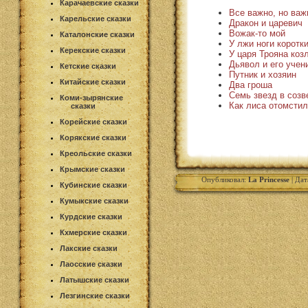
Карачаевские сказки
Все важно, но важ
Карельские сказки
Дракон и царевич
Вожак-то мой
Каталонские сказки
У лжи ноги коротк
Керекские сказки
У царя Трояна коз
Дьявол и его учен
Кетские сказки
Путник и хозяин
Китайские сказки
Два гроша
Семь звезд в соз
Коми-зырянские
Как лиса отомстил
сказки
Корейские сказки
Корякские сказки
Креольские сказки
Крымские сказки
Опубликовал:
La Princesse
| Дат
Кубинские сказки
Кумыкские сказки
Курдские сказки
Кхмерские сказки
Лакские сказки
Лаосские сказки
Латышские сказки
Лезгинские сказки