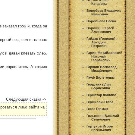
Вестли Анне-
Катарина
Воробьев Владимир
Иванович
Воробьева Елена
 заказал гроб и, когда он
Воронин Сергей
Алексеевич
Гайдар (Голиков)
верный пес, сел в головах
Аркадий
Петрович
ух и давай клевать хлеб.
Гарин-Михайловский
Николай
Георгиевич
семи справляюсь. А хозяин
Гаршин Всеволод
Михайлович
Гауф Вильгельм
Гераскина Лия
Борисовна
Гершатор Филлис
Следующая сказка ->
Гершкович Това
роваться либо зайти на
Гессе Герман
Голышкин Василий
Семенович
Гортунов Игорь
Евгеньевич