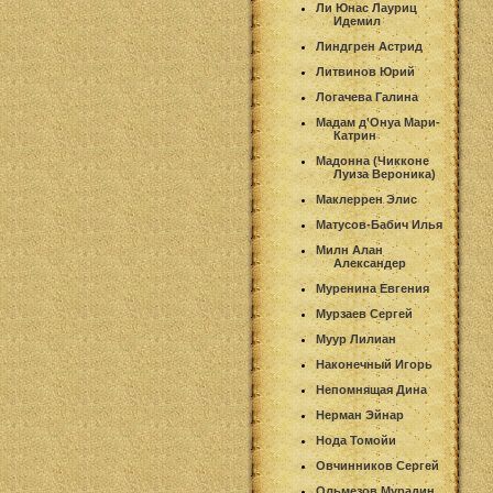
Ли Юнас Лауриц
Идемил
Линдгрен Астрид
Литвинов Юрий
Логачева Галина
Мадам д'Онуа Мари-
Катрин
Мадонна (Чикконе
Луиза Вероника)
Маклеррен Элис
Матусов-Бабич Илья
Милн Алан
Александер
Муренина Евгения
Мурзаев Сергей
Муур Лилиан
Наконечный Игорь
Непомнящая Дина
Нерман Эйнар
Нода Томойи
Овчинников Сергей
Ольмезов Мурадин