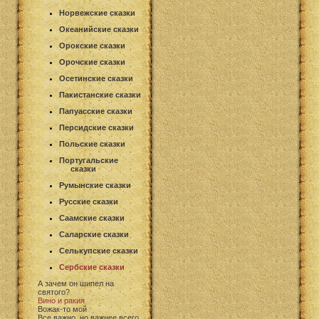
Норвежские сказки
Океанийские сказки
Орокские сказки
Орочские сказки
Осетинские сказки
Пакистанские сказки
Папуасские сказки
Персидские сказки
Польские сказки
Португальские
сказки
Румынские сказки
Русские сказки
Саамские сказки
Саларские сказки
Селькупские сказки
Сербские сказки
А зачем он шипел на
святого?
Вино и ракия
Вожак-то мой
Все важно, но важнее всего