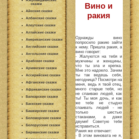
Азербайджанские
Вино и
сказки
Айнские сказки
ракия
Албанские сказки
Алеутские сказки
Алтайские сказки
Однажды вино
Американские сказки
попросило ракию зайти
к нему. Пришла ракия, а
Английские сказки
вино говорит:
Ангольские сказки
- Жалуются на тебя и
мужчины и женщины,
Арабские сказки
что ты зла и крепка.
Армянские сказки
Мне это надоело. Зачем
ты так ведешь себя,
Ассирийские сказки
негодница? Посмотри на
Афганские сказки
меня, ведь я твой отец,
много старше тебя, но
Африканские сказки
не спаиваю людей, как
Балкарские сказки
ты! Ты моя дочь, и как
же тебе не стыдно
Баскские сказки
спаивать людей - не
Башкирские сказки
только шестью
стаканами, а даже
Беломорские сказки
двумя! Советую тебе
Белорусские сказки
исправиться.
Ракия же отвечает:
Бирманские сказки
- В этом виновата не я,