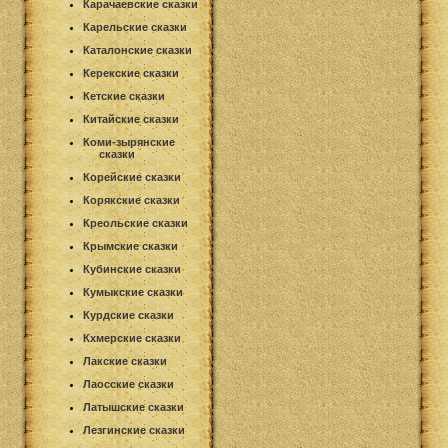
Карачаевские сказки
Карельские сказки
Каталонские сказки
Керекские сказки
Кетские сказки
Китайские сказки
Коми-зырянские
сказки
Корейские сказки
Корякские сказки
Креольские сказки
Крымские сказки
Кубинские сказки
Кумыкские сказки
Курдские сказки
Кхмерские сказки
Лакские сказки
Лаосские сказки
Латышские сказки
Лезгинские сказки