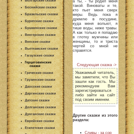
Болгарские сказки
а ты, - ты родил меня
такой. Виноваты и те,
Боснийские сказки
кто пьет меня сверх
меры. Ведь пока я
Бразильские сказки
дремлю в посудине,
Бурятские сказки
куда меня вольют, я
тише воды, ниже травы.
Бушменские сказки
А как только я попадаю
Венгерские сказки
в глотку мужчины или
женщины, то и триста
Вепские сказки
чертей со мной не
Вьетнамские сказки
справятся.
Гагаузские сказки
Герцеговинские
Следующая сказка ->
сказки
Уважаемый читатель,
Греческие сказки
мы заметили, что Вы
Грузинские сказки
зашли как гость. Мы
рекомендуем Вам
Даосские сказки
зарегистрироваться
Даргинские сказки
либо зайти на сайт
под своим именем.
Датские сказки
Долганские сказки
Дунганские сказки
Другие сказки из этого
раздела:
Еврейские сказки
Египетские сказки
Сливы - за сор