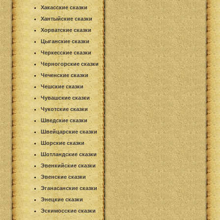
Хакасские сказки
Хантыйские сказки
Хорватские сказки
Цыганские сказки
Черкесские сказки
Черногорские сказки
Чеченские сказки
Чешские сказки
Чувашские сказки
Чукотские сказки
Шведские сказки
Швейцарские сказки
Шорские сказки
Шотландские сказки
Эвенкийские сказки
Эвенские сказки
Эганасанские сказки
Энецкие сказки
Эскимосские сказки