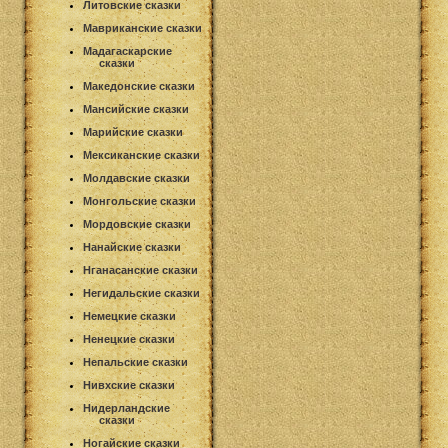
Литовские сказки
Мавриканские сказки
Мадагаскарские
сказки
Македонские сказки
Мансийские сказки
Марийские сказки
Мексиканские сказки
Молдавские сказки
Монгольские сказки
Мордовские сказки
Нанайские сказки
Нганасанские сказки
Негидальские сказки
Немецкие сказки
Ненецкие сказки
Непальские сказки
Нивхские сказки
Нидерландские
сказки
Ногайские сказки