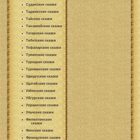
Суданские сказки
Таджикские сказки
Тайские сказки
Танзанийские сказки
Татарские сказки
Тибетские сказки
Тофаларские сказки
Тувинские сказки
Турецкие сказки
Туркменские сказки
Удмуртские сказки
Удэгейские сказки
Узбекские сказки
Уйгурские сказки
Украинские сказки
Ульчские сказки
Филиппинские
сказки
Финские сказки
Французские сказки