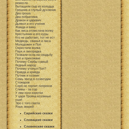
ремесло
Вытащили сыр из колодца
Грешник и глупый духовник
Два гроша
Два побратима
Дракон и царевич
Дьявол и его ученик
Жажда и вино
Как лиса отомстила волку
Крестьянин и его куры
Кто не работает, тот не ест
Медведь, свинья и лиса
Молодожен и Поп
Окрестили волка
Паук и лихорадка
Позвали осла на свадьбу
Поп и прихожане
Почему Сербы самый
бедный народ
Почему утонул Поп?
Правда и кривда
Путник и хозяин
Семь звезд в созвездии
Стожаров
Серб не терпит попреков
Сливы - за сор
У лжи ноги коротки
У царя Трояна козлиные
уши!
Эро с того света
Язык зверей
Сирийские сказки
Словацкие сказки
Словенские сказки