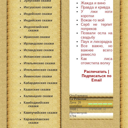
Зулусские сказки
Жажда и вино
Правда и кривда
Ингушские сказки
У лжи ноги
Индейские сказки
коротки
Вожак-то мой
Индийские сказки
Серб не терпит
Индонезийские
попреков
сказки
Позвали осла на
свадьбу
Иранские сказки
Паук и лихорадка
Ирландские сказки
Все важно, но
важнее всего
Исландские сказки
ремесло
Испанские сказки
Как лиса
отомстила волку
Итальянские сказки
Ительменские сказки
Распечатать |
Подписаться по
Йеменские сказки
Email
Кабардинские сказки
Казахские сказки
Опубликовал:
Калмыцкие сказки
La Princesse
|
Дата: 26
Камбоджийские
сентября
сказки
(голосов: 1)
2008 |
Кампучийские сказки
Просмотров:
3794
Каракалпакские
сказки