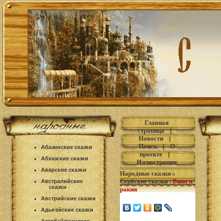
Главная
страница
|
Новости
|
Поиск
|
О
Абазинские сказки
проекте
|
Абхазские сказки
Иллюстрации
Аварские сказки
Народные сказки
»
Сербские сказки
:
Вино и
Австралийские
сказки
ракия
Австрийские сказки
Адыгейские сказки