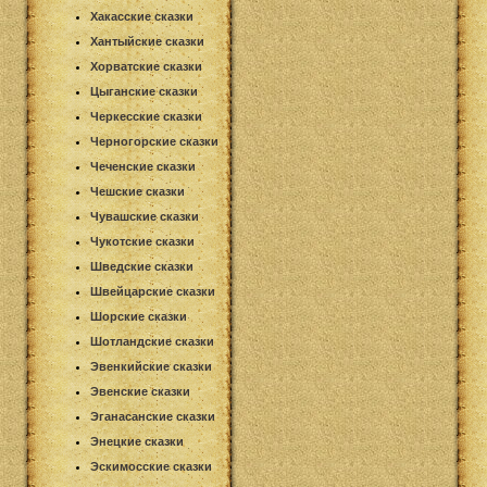
Хакасские сказки
Хантыйские сказки
Хорватские сказки
Цыганские сказки
Черкесские сказки
Черногорские сказки
Чеченские сказки
Чешские сказки
Чувашские сказки
Чукотские сказки
Шведские сказки
Швейцарские сказки
Шорские сказки
Шотландские сказки
Эвенкийские сказки
Эвенские сказки
Эганасанские сказки
Энецкие сказки
Эскимосские сказки