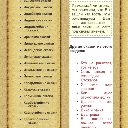
Зулусские сказки
Уважаемый читатель,
Ингушские сказки
мы заметили, что Вы
зашли как гость. Мы
Индейские сказки
рекомендуем Вам
Индийские сказки
зарегистрироваться
либо зайти на сайт
Индонезийские
сказки
под своим именем.
Иранские сказки
Ирландские сказки
Другие сказки из этого
Исландские сказки
раздела:
Испанские сказки
Кто не работает,
Итальянские сказки
тот не ест
Ительменские сказки
Семь звезд в
созвездии
Йеменские сказки
Стожаров
Кабардинские сказки
У лжи ноги
коротки
Казахские сказки
Как лиса
Калмыцкие сказки
отомстила волку
Дьявол и его
Камбоджийские
ученик
сказки
Вино и ракия
Кампучийские сказки
Два гроша
Все важно, но
Каракалпакские
важнее всего
сказки
ремесло