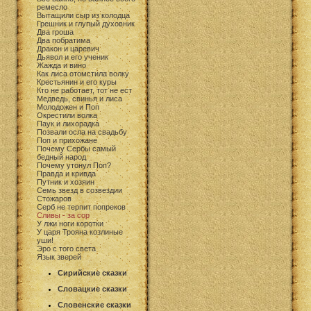
ремесло
Вытащили сыр из колодца
Грешник и глупый духовник
Два гроша
Два побратима
Дракон и царевич
Дьявол и его ученик
Жажда и вино
Как лиса отомстила волку
Крестьянин и его куры
Кто не работает, тот не ест
Медведь, свинья и лиса
Молодожен и Поп
Окрестили волка
Паук и лихорадка
Позвали осла на свадьбу
Поп и прихожане
Почему Сербы самый
бедный народ
Почему утонул Поп?
Правда и кривда
Путник и хозяин
Семь звезд в созвездии
Стожаров
Серб не терпит попреков
Сливы - за сор
У лжи ноги коротки
У царя Трояна козлиные
уши!
Эро с того света
Язык зверей
Сирийские сказки
Словацкие сказки
Словенские сказки