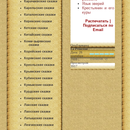
Карачаевские сказки
Язык зверей
Крестьянин и его
Карельские сказки
куры
Каталонские сказки
Распечатать |
Керекские сказки
Подписаться по
Кетские сказки
Email
Китайские сказки
Коми-зырянские
сказки
Опубликовал:
La Princesse
|
Корейские сказки
Дата: 26
сентября
Корякские сказки
(голосов: 0)
2008 |
Просмотров:
Креольские сказки
3917
Крымские сказки
Кубинские сказки
Кумыкские сказки
Курдские сказки
Кхмерские сказки
Лакские сказки
Лаосские сказки
Латышские сказки
Лезгинские сказки