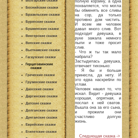
Болгарские сказки
полную корзину, а одна
похваляется, что могла
Боснийские сказки
бы обменять все сливы
на сор, да только
Бразильские сказки
противно дом чистить.
Бурятские сказки
И всем им человек
давал много слив. Вот
Бушменские сказки
подходит девушка, в
Венгерские сказки
руке зажала немного
пыли и тоже просит
Вепские сказки
слив.
Вьетнамские сказки
- Что ж ты так мало
набрала?
Гагаузские сказки
Застыдилась девушка,
Герцеговинские
отвечает тихонько:
сказки
- Я бы и больше
принесла, да нету. И
Греческие сказки
это едва наскребли по
Грузинские сказки
углам.
Человек нашел то, что
Даосские сказки
искал. Видит - девушка
Даргинские сказки
хорошая, опрятная, и
послал к ней сватов.
Датские сказки
Вышла она за его сына,
Долганские сказки
и прожили они
счастливо долгую
Дунганские сказки
жизнь.
Еврейские сказки
Египетские сказки
Следующая сказка ->