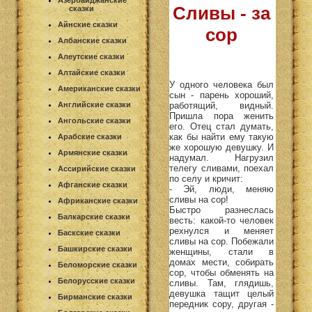
Азербайджанские
Сливы - за
сказки
Айнские сказки
сор
Албанские сказки
Алеутские сказки
Алтайские сказки
У одного человека был
Американские сказки
сын - парень хороший,
работящий, видный.
Английские сказки
Пришла пора женить
Ангольские сказки
его. Отец стал думать,
как бы найти ему такую
Арабские сказки
же хорошую девушку. И
Армянские сказки
надумал. Нагрузил
телегу сливами, поехал
Ассирийские сказки
по селу и кричит:
Афганские сказки
- Эй, люди, меняю
сливы на сор!
Африканские сказки
Быстро разнеслась
Балкарские сказки
весть: какой-то человек
рехнулся и меняет
Баскские сказки
сливы на сор. Побежали
Башкирские сказки
женщины, стали в
домах мести, собирать
Беломорские сказки
сор, чтобы обменять на
Белорусские сказки
сливы. Там, глядишь,
девушка тащит целый
Бирманские сказки
передник сору, другая -