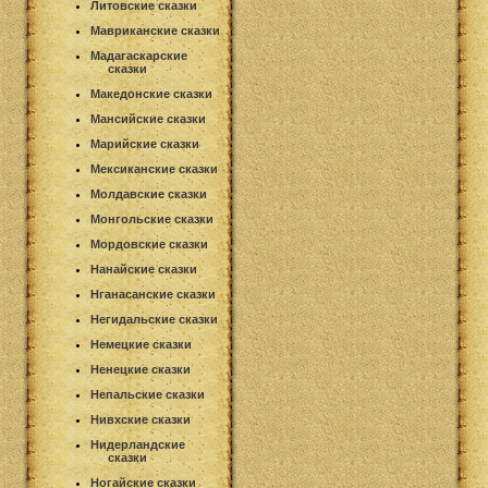
Литовские сказки
Мавриканские сказки
Мадагаскарские
сказки
Македонские сказки
Мансийские сказки
Марийские сказки
Мексиканские сказки
Молдавские сказки
Монгольские сказки
Мордовские сказки
Нанайские сказки
Нганасанские сказки
Негидальские сказки
Немецкие сказки
Ненецкие сказки
Непальские сказки
Нивхские сказки
Нидерландские
сказки
Ногайские сказки