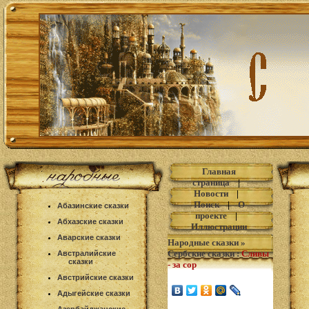
Главная
страница
|
Новости
|
Поиск
|
О
Абазинские сказки
проекте
|
Абхазские сказки
Иллюстрации
Аварские сказки
Народные сказки
»
Сербские сказки
:
Сливы
Австралийские
сказки
- за сор
Австрийские сказки
Адыгейские сказки