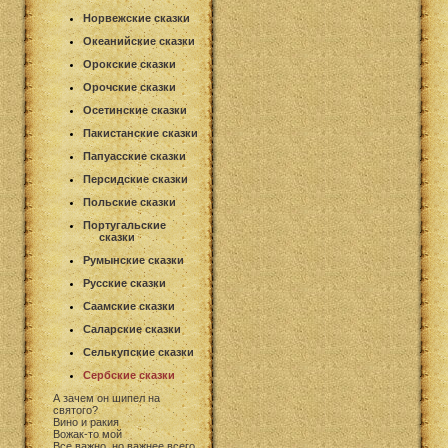
Норвежские сказки
Океанийские сказки
Орокские сказки
Орочские сказки
Осетинские сказки
Пакистанские сказки
Папуасские сказки
Персидские сказки
Польские сказки
Португальские
сказки
Румынские сказки
Русские сказки
Саамские сказки
Саларские сказки
Селькупские сказки
Сербские сказки
А зачем он шипел на
святого?
Вино и ракия
Вожак-то мой
Все важно, но важнее всего