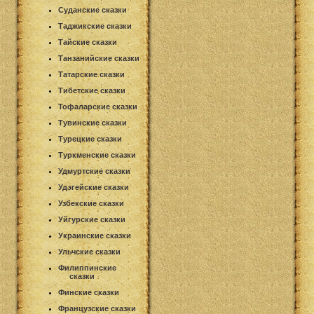
Суданские сказки
Таджикские сказки
Тайские сказки
Танзанийские сказки
Татарские сказки
Тибетские сказки
Тофаларские сказки
Тувинские сказки
Турецкие сказки
Туркменские сказки
Удмуртские сказки
Удэгейские сказки
Узбекские сказки
Уйгурские сказки
Украинские сказки
Ульчские сказки
Филиппинские
сказки
Финские сказки
Французские сказки