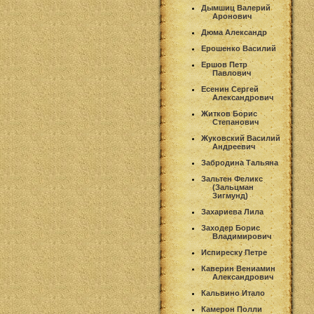
Дымшиц Валерий
Аронович
Дюма Александр
Ерошенко Василий
Ершов Петр
Павлович
Есенин Сергей
Александрович
Житков Борис
Степанович
Жуковский Василий
Андреевич
Забродина Тальяна
Зальтен Феликс
(Зальцман
Зигмунд)
Захариева Лила
Заходер Борис
Владимирович
Испиреску Петре
Каверин Вениамин
Александрович
Кальвино Итало
Камерон Полли