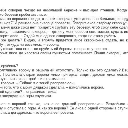
бе скворец гнездо на небольшой березке и высидел птенцов. Когда
о березки пробегать лисе.
ала на вершине гнездо, а в нем скворчат, уже довольно больших, и под
решься?” И решила она скворца провести. Говорит лиса старому скворцу:
 меня даже сохи нет, придется срубить эту березку, чтоб соху себе сдел
резку, – взмолился скворец, – детки у меня совсем еще малые, куда ж и
ворит лиса. – Отдай мне одного скворчонка, тогда не стану рубить.
 же делать? Видно, и впрямь придется лисе скворчонка отдать, но к
ут, откуда ни возьмись, – ворона.
 утешает она его, – не срубить ей березы: топора-то у нее нет.
ворит лиса да хвостом своим пушистым помахивает. Понял скворец, чт
м срубишь?
олтливую ворону и решила ей отомстить. Только как это сделать? Взб
. Пролетала старая ворона мимо пригорка, видит: дохлая лиса лежит
уть, как лиса – цап! – и схватила ее.
 говорит. – Сейчас я с тобой расправлюсь.
ой того, что с моим дядькой сделали, – взмолилась ворона.
кой сделали? – спрашивает лиса.
а засунули и с горы спустили.
ься с вороной так же, как с ее дядькой расправились. Раздобыла о
у и спустила с горы. А как же ворона? Ее лиса с одной стороны в ступи
а лиса догадалась, что ворона ее провела.