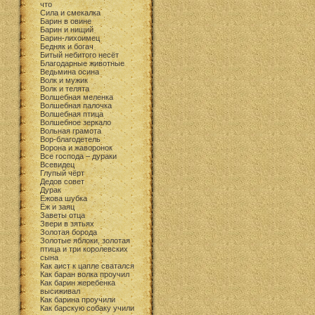
что
Cила и смекалка
Барин в овине
Барин и нищий
Барин-лихоимец
Бедняк и богач
Битый небитого несёт
Благодарные животные
Ведьмина осина
Волк и мужик
Волк и телята
Волшебная меленка
Волшебная палочка
Волшебная птица
Волшебное зеркало
Вольная грамота
Вор-благодетель
Ворона и жаворонок
Все господа – дураки
Всевидец
Глупый чёрт
Дедов совет
Дурак
Ежова шубка
Ёж и заяц
Заветы отца
Звери в зятьях
Золотая борода
Золотые яблоки, золотая
птица и три королевских
сына
Как аист к цапле сватался
Как баран волка проучил
Как барин жеребенка
высиживал
Как барина проучили
Как барскую собаку учили