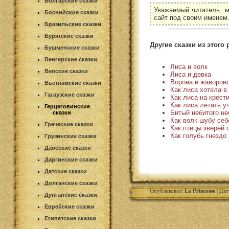
Болгарские сказки
Уважаемый читатель, м
Боснийские сказки
сайт под своим именем
Бразильские сказки
Бурятские сказки
Другие сказки из этого 
Бушменские сказки
Венгерские сказки
Лиса и волк
Вепские сказки
Лиса и девка
Ворона и жаворон
Вьетнамские сказки
Как лиса хотела в
Гагаузские сказки
Как лиса на крест
Как лиса летать у
Герцеговинские
Битый небитого не
сказки
Как волк шубу се
Греческие сказки
Как птицы зверей 
Как голубь гнездо
Грузинские сказки
Даосские сказки
Даргинские сказки
Датские сказки
Долганские сказки
Опубликовал:
La Princesse
| Дат
Дунганские сказки
Еврейские сказки
Египетские сказки