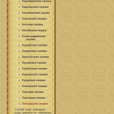
Карачаевские сказки
Карельские сказки
Каталонские сказки
Керекские сказки
Кетские сказки
Китайские сказки
Коми-зырянские
сказки
Корейские сказки
Корякские сказки
Креольские сказки
Крымские сказки
Кубинские сказки
Кумыкские сказки
Курдские сказки
Кхмерские сказки
Лакские сказки
Лаосские сказки
Латышские сказки
Ступай туда– неведомо
куда, принеси то– неведомо