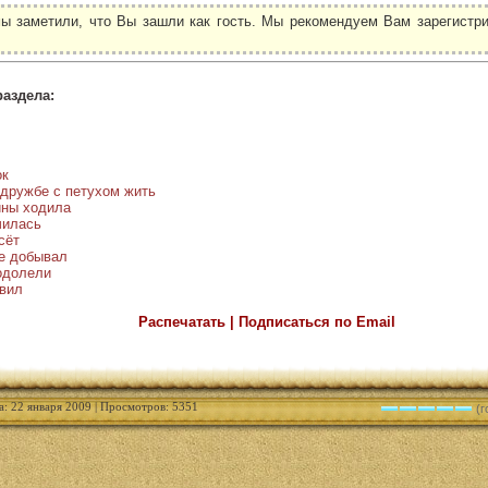
ы заметили, что Вы зашли как гость. Мы рекомендуем Вам зарегистри
.
раздела:
ок
 дружбе с петухом жить
ины ходила
чилась
сёт
бе добывал
одолели
 вил
Распечатать | Подписаться по Email
а: 22 января 2009 | Просмотров: 5351
(г