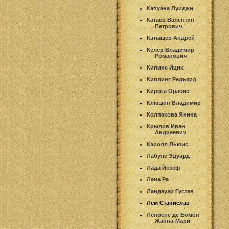
Капуана Луиджи
Катаев Валентин
Петрович
Катыщев Андрей
Келер Владимир
Романович
Кипинс Ицик
Киплинг Редьярд
Кирога Орасио
Клюшин Владимир
Колпакова Янина
Крылов Иван
Андреевич
Кэролл Льюис
Лабуле Эдуард
Лада Йозеф
Лана Ра
Ландауэр Густав
Лем Станислав
Лепренс де Бомон
Жанна-Мари