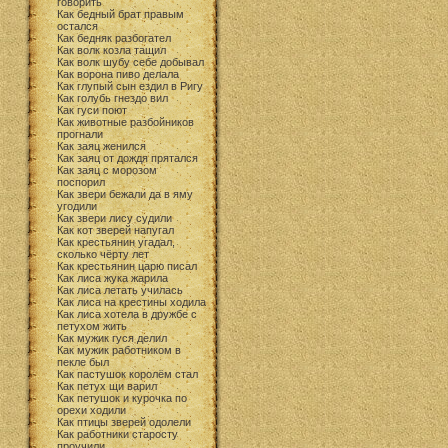
говорить
Как бедный брат правым
остался
Как бедняк разбогател
Как волк козла тащил
Как волк шубу себе добывал
Как ворона пиво делала
Как глупый сын ездил в Ригу
Как голубь гнездо вил
Как гуси поют
Как животные разбойников
прогнали
Как заяц женился
Как заяц от дождя прятался
Как заяц с морозом
поспорил
Как звери бежали да в яму
угодили
Как звери лису судили
Как кот зверей напугал
Как крестьянин угадал,
сколько чёрту лет
Как крестьянин царю писал
Как лиса жука жарила
Как лиса летать училась
Как лиса на крестины ходила
Как лиса хотела в дружбе с
петухом жить
Как мужик гуся делил
Как мужик работником в
пекле был
Как пастушок королём стал
Как петух щи варил
Как петушок и курочка по
орехи ходили
Как птицы зверей одолели
Как работники старосту
проучили