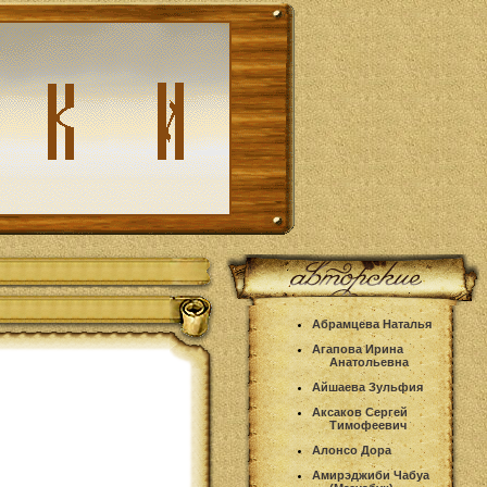
Абрамцева Наталья
Агапова Ирина
Анатольевна
Айшаева Зульфия
Аксаков Сергей
Тимофеевич
Алонсо Дора
Амирэджиби Чабуа