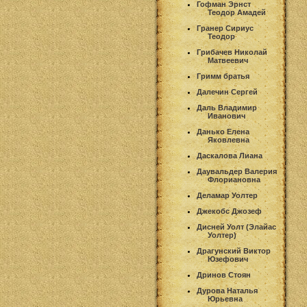
Гофман Эрнст
Теодор Амадей
Гранер Сириус
Теодор
Грибачев Николай
Матвеевич
Гримм братья
Далечин Сергей
Даль Владимир
Иванович
Данько Елена
Яковлевна
Даскалова Лиана
Даувальдер Валерия
Флориановна
Деламар Уолтер
Джекобс Джозеф
Дисней Уолт (Элайас
Уолтер)
Драгунский Виктор
Юзефович
Дринов Стоян
Дурова Наталья
Юрьевна