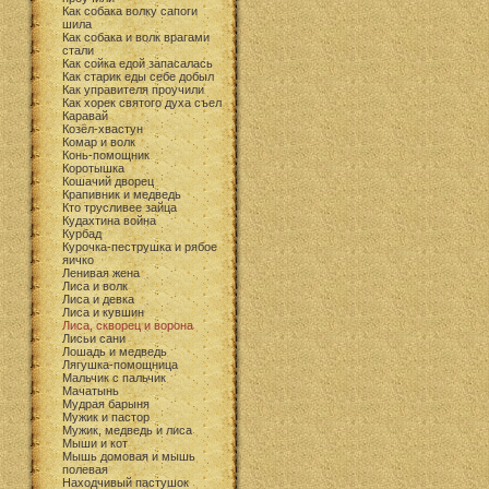
Как собака волку сапоги
шила
Как собака и волк врагами
стали
Как сойка едой запасалась
Как старик еды себе добыл
Как управителя проучили
Как хорек святого духа съел
Каравай
Козёл-хвастун
Комар и волк
Конь-помощник
Коротышка
Кошачий дворец
Крапивник и медведь
Кто трусливее зайца
Кудахтина война
Курбад
Курочка-пеструшка и рябое
яичко
Ленивая жена
Лиса и волк
Лиса и девка
Лиса и кувшин
Лиса, скворец и ворона
Лисьи сани
Лошадь и медведь
Лягушка-помощница
Мальчик с пальчик
Мачатынь
Мудрая барыня
Мужик и пастор
Мужик, медведь и лиса
Мыши и кот
Мышь домовая и мышь
полевая
Находчивый пастушок