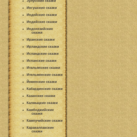
Зулусские сказки
Ингушские сказки
Индейские сказки
Индийские сказки
Индонезийские
сказки
Иранские сказки
Ирландские сказки
Исландские сказки
Испанские сказки
Итальянские сказки
Ительменские сказки
Йеменские сказки
Кабардинские сказки
Казахские сказки
Калмыцкие сказки
Камбоджийские
сказки
Кампучийские сказки
Каракалпакские
сказки