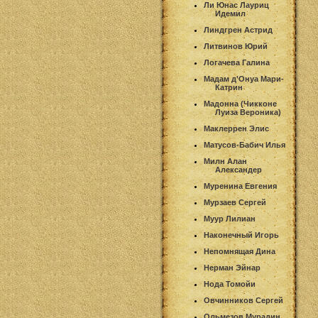
Ли Юнас Лауриц
Идемил
Линдгрен Астрид
Литвинов Юрий
Логачева Галина
Мадам д'Онуа Мари-
Катрин
Мадонна (Чикконе
Луиза Вероника)
Маклеррен Элис
Матусов-Бабич Илья
Милн Алан
Александер
Муренина Евгения
Мурзаев Сергей
Муур Лилиан
Наконечный Игорь
Непомнящая Дина
Нерман Эйнар
Нода Томойи
Овчинников Сергей
Ольмезов Мурадин