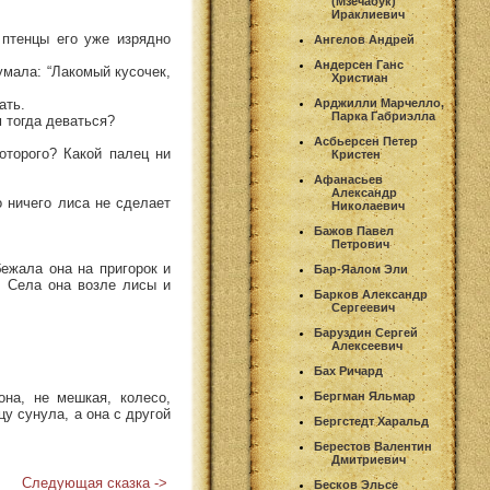
(Мзечабук)
Ираклиевич
 птенцы его уже изрядно
Ангелов Андрей
Андерсен Ганс
умала: “Лакомый кусочек,
Христиан
ать.
Арджилли Марчелло,
Парка Габриэлла
м тогда деваться?
Асбьерсен Петер
оторого? Какой палец ни
Кристен
Афанасьев
Александр
о ничего лиса не сделает
Николаевич
Бажов Павел
Петрович
ежала она на пригорок и
Бар-Яалом Эли
. Села она возле лисы и
Барков Александр
Сергеевич
Баруздин Сергей
Алексеевич
Бах Ричард
на, не мешкая, колесо,
Бергман Яльмар
цу сунула, а она с другой
Бергстедт Харальд
Берестов Валентин
Дмитриевич
Следующая сказка ->
Бесков Эльсе