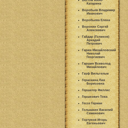
Вестли Анне-
Катарина
Воробьев Владимир
Иванович
Воробьева Елена
Воронин Сергей
Алексеевич
Гайдар (Голиков)
Аркадий
Петрович
Гарин-Михайловский
Николай
Георгиевич
Гаршин Всеволод
Михайлович
Гауф Вильгельм
Гераскина Лия
Борисовна
Гершатор Филлис
Гершкович Това
Гессе Герман
Голышкин Василий
Семенович
Гортунов Игорь
Евгеньевич