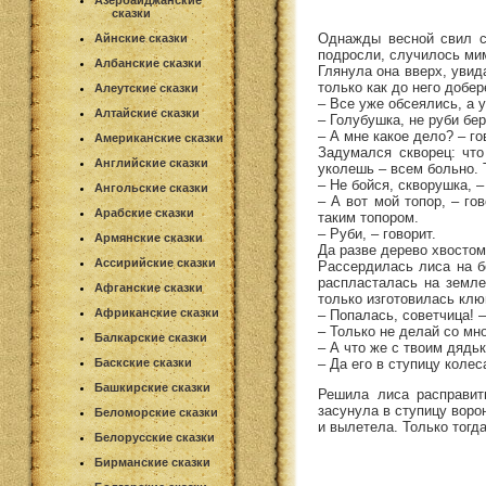
Азербайджанские
сказки
Однажды весной свил се
Айнские сказки
подросли, случилось мим
Албанские сказки
Глянула она вверх, увид
только как до него добе
Алеутские сказки
– Все уже обсеялись, а у
Алтайские сказки
– Голубушка, не руби бе
– А мне какое дело? – го
Американские сказки
Задумался скворец: что
Английские сказки
уколешь – всем больно. Т
– Не бойся, скворушка, –
Ангольские сказки
– А вот мой топор, – го
Арабские сказки
таким топором.
– Руби, – говорит.
Армянские сказки
Да разве дерево хвосто
Ассирийские сказки
Рассердилась лиса на б
распласталась на земле
Афганские сказки
только изготовилась клюн
Африканские сказки
– Попалась, советчица! –
– Только не делай со мн
Балкарские сказки
– А что же с твоим дядь
– Да его в ступицу колес
Баскские сказки
Башкирские сказки
Решила лиса расправит
засунула в ступицу ворон
Беломорские сказки
и вылетела. Только тогд
Белорусские сказки
Бирманские сказки