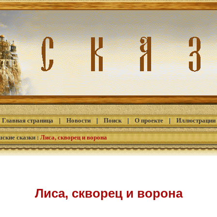
Главная страница
|
Новости
|
Поиск
|
О проекте
|
Иллюстрации
ские сказки
:
Лиса, скворец и ворона
Лиса, скворец и ворона