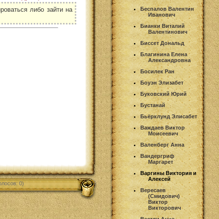
роваться либо зайти на
Беспалов Валентин
Иванович
Бианки Виталий
Валентинович
Биссет Дональд
Благинина Елена
Александровна
Босилек Ран
Боуэн Элизабет
Буковский Юрий
Бустанай
Бьёрклунд Элисабет
Важдаев Виктор
Моисеевич
Валенберг Анна
Вандергриф
Маргарет
Варгины Виктория и
Алексей
олосов: 0)
Вересаев
(Смидович)
Виктор
Викторович