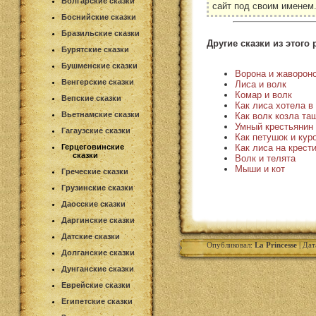
Болгарские сказки
сайт под своим именем
Боснийские сказки
Бразильские сказки
Другие сказки из этого 
Бурятские сказки
Бушменские сказки
Ворона и жаворон
Венгерские сказки
Лиса и волк
Комар и волк
Вепские сказки
Как лиса хотела в
Вьетнамские сказки
Как волк козла та
Умный крестьянин
Гагаузские сказки
Как петушок и кур
Как лиса на крест
Герцеговинские
сказки
Волк и телята
Мыши и кот
Греческие сказки
Грузинские сказки
Даосские сказки
Даргинские сказки
Датские сказки
Опубликовал:
La Princesse
| Дат
Долганские сказки
Дунганские сказки
Еврейские сказки
Египетские сказки