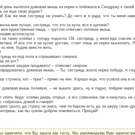
й день вылезла домовая мышь из норки и побежала в Силдруву к своей
шь ли еще свою родню?
й! Как же мне сестрицу не узнать? До чего ж я рада, что ты меня нав
жи-ка мне лучше, сестрица, что это за куча, вся в щетине?
, моя единственная пища, – грустно отвечает полевая мышь.
пками всплеснула:
ы на таких хлебах с голоду подохла. Ой, сестрица, у меня еда совсем н
метана. И все это я на кухне достаю, стоит лишь из норки выскочить.
 ко мне, будем вместе жить.
!
трицы из-под пола и спрашивают сверчка:
ма ли кот?
 мышиные шкурки продавать! – отвечает сверчок.
 обрадовалась домовая мышь. – Ты, сестрица, возле норки побудь, я сюд
г ступила, кот – прыг! – прямо на нее. Хорошо еще, что успела она в н
т домовая мышь полевую, – не вышло здесь, ну и ладно, пойдем через
т опять беда: хозяин дверь открыл, а его собачонка так и кинулась на 
с собралась домой и говорит:
рно грызть да страху не знать, чем по-барски есть да за шкуру свою др
смотришь, как бы чужим добром поживиться. Прощай!
ы заметили, что Вы зашли как гость. Мы рекомендуем Вам зарегистри