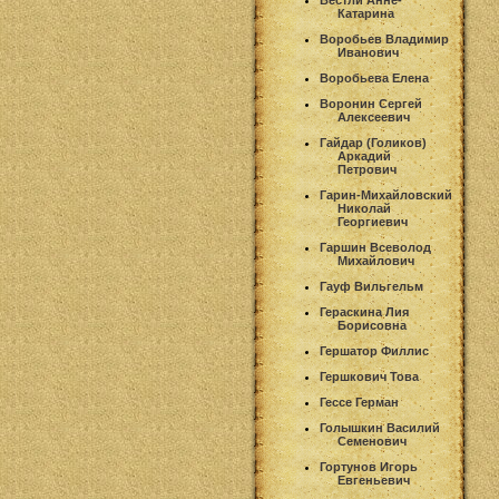
Вестли Анне-
Катарина
Воробьев Владимир
Иванович
Воробьева Елена
Воронин Сергей
Алексеевич
Гайдар (Голиков)
Аркадий
Петрович
Гарин-Михайловский
Николай
Георгиевич
Гаршин Всеволод
Михайлович
Гауф Вильгельм
Гераскина Лия
Борисовна
Гершатор Филлис
Гершкович Това
Гессе Герман
Голышкин Василий
Семенович
Гортунов Игорь
Евгеньевич