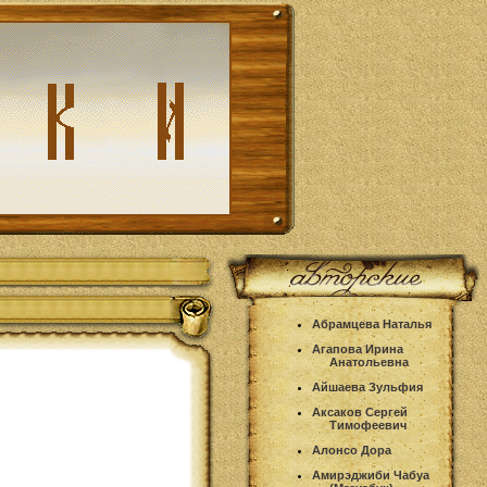
Абрамцева Наталья
Агапова Ирина
Анатольевна
Айшаева Зульфия
Аксаков Сергей
Тимофеевич
Алонсо Дора
Амирэджиби Чабуа