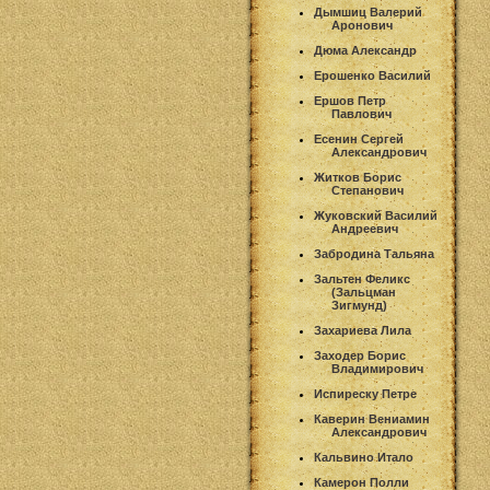
Дымшиц Валерий
Аронович
Дюма Александр
Ерошенко Василий
Ершов Петр
Павлович
Есенин Сергей
Александрович
Житков Борис
Степанович
Жуковский Василий
Андреевич
Забродина Тальяна
Зальтен Феликс
(Зальцман
Зигмунд)
Захариева Лила
Заходер Борис
Владимирович
Испиреску Петре
Каверин Вениамин
Александрович
Кальвино Итало
Камерон Полли