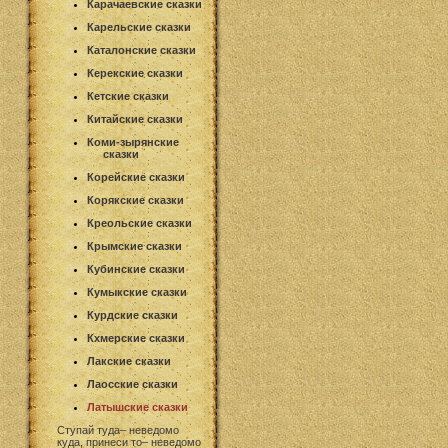
Карачаевские сказки
Карельские сказки
Каталонские сказки
Керекские сказки
Кетские сказки
Китайские сказки
Коми-зырянские
сказки
Корейские сказки
Корякские сказки
Креольские сказки
Крымские сказки
Кубинские сказки
Кумыкские сказки
Курдские сказки
Кхмерские сказки
Лакские сказки
Лаосские сказки
Латышские сказки
Ступай туда– неведомо
куда, принеси то– неведомо