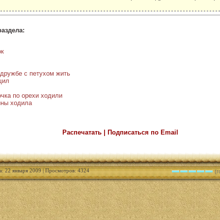
.
раздела:
ок
 дружбе с петухом жить
щил
очка по орехи ходили
ины ходила
Распечатать | Подписаться по Email
а: 22 января 2009 | Просмотров: 4324
(г