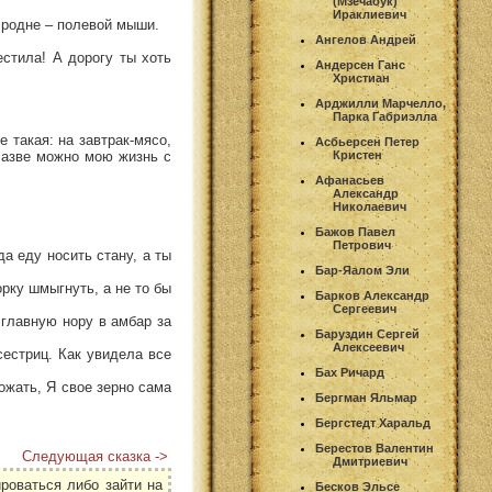
(Мзечабук)
Ираклиевич
 родне – полевой мыши.
Ангелов Андрей
естила! А дорогу ты хоть
Андерсен Ганс
Христиан
Арджилли Марчелло,
Парка Габриэлла
е такая: на завтрак-мясо,
Асбьерсен Петер
 Разве можно мою жизнь с
Кристен
Афанасьев
Александр
Николаевич
Бажов Павел
Петрович
а еду носить стану, а ты
Бар-Яалом Эли
орку шмыгнуть, а не то бы
Барков Александр
Сергеевич
 главную нору в амбар за
Баруздин Сергей
Алексеевич
сестриц. Как увидела все
Бах Ричард
ожать, Я свое зерно сама
Бергман Яльмар
Бергстедт Харальд
Берестов Валентин
Следующая сказка ->
Дмитриевич
роваться либо зайти на
Бесков Эльсе