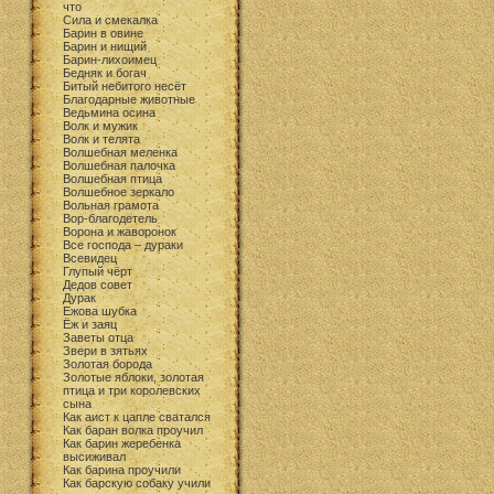
что
Cила и смекалка
Барин в овине
Барин и нищий
Барин-лихоимец
Бедняк и богач
Битый небитого несёт
Благодарные животные
Ведьмина осина
Волк и мужик
Волк и телята
Волшебная меленка
Волшебная палочка
Волшебная птица
Волшебное зеркало
Вольная грамота
Вор-благодетель
Ворона и жаворонок
Все господа – дураки
Всевидец
Глупый чёрт
Дедов совет
Дурак
Ежова шубка
Ёж и заяц
Заветы отца
Звери в зятьях
Золотая борода
Золотые яблоки, золотая
птица и три королевских
сына
Как аист к цапле сватался
Как баран волка проучил
Как барин жеребенка
высиживал
Как барина проучили
Как барскую собаку учили