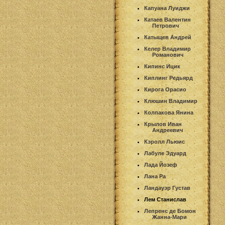
Капуана Луиджи
Катаев Валентин
Петрович
Катыщев Андрей
Келер Владимир
Романович
Кипинс Ицик
Киплинг Редьярд
Кирога Орасио
Клюшин Владимир
Колпакова Янина
Крылов Иван
Андреевич
Кэролл Льюис
Лабуле Эдуард
Лада Йозеф
Лана Ра
Ландауэр Густав
Лем Станислав
Лепренс де Бомон
Жанна-Мари