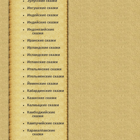
Зулусские сказки
Ингушские сказки
Индейские сказки
Индийские сказки
Индонезийские
сказки
Иранские сказки
Ирландские сказки
Исландские сказки
Испанские сказки
Итальянские сказки
Ительменские сказки
Йеменские сказки
Кабардинские сказки
Казахские сказки
Калмыцкие сказки
Камбоджийские
сказки
Кампучийские сказки
Каракалпакские
сказки