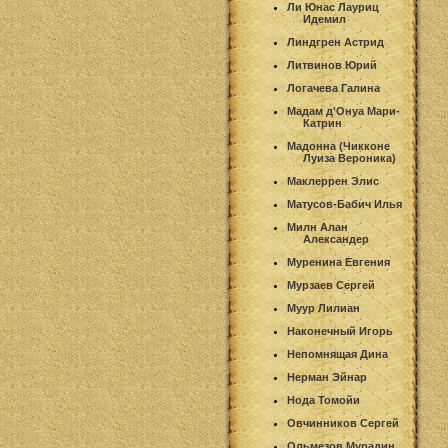
Ли Юнас Лауриц
Идемил
Линдгрен Астрид
Литвинов Юрий
Логачева Галина
Мадам д'Онуа Мари-
Катрин
Мадонна (Чикконе
Луиза Вероника)
Маклеррен Элис
Матусов-Бабич Илья
Милн Алан
Александер
Муренина Евгения
Мурзаев Сергей
Муур Лилиан
Наконечный Игорь
Непомнящая Дина
Нерман Эйнар
Нода Томойи
Овчинников Сергей
Ольмезов Мурадин