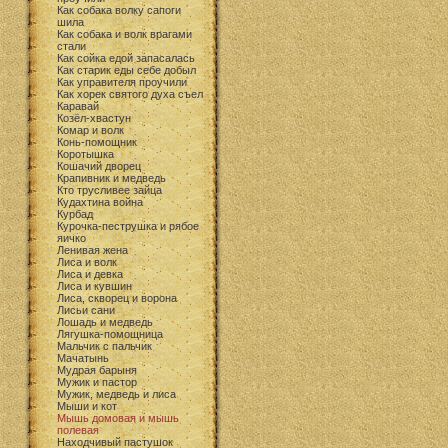
Как собака волку сапоги
шила
Как собака и волк врагами
стали
Как сойка едой запасалась
Как старик еды себе добыл
Как управителя проучили
Как хорек святого духа съел
Каравай
Козёл-хвастун
Комар и волк
Конь-помощник
Коротышка
Кошачий дворец
Крапивник и медведь
Кто трусливее зайца
Кудахтина война
Курбад
Курочка-пеструшка и рябое
яичко
Ленивая жена
Лиса и волк
Лиса и девка
Лиса и кувшин
Лиса, скворец и ворона
Лисьи сани
Лошадь и медведь
Лягушка-помощница
Мальчик с пальчик
Мачатынь
Мудрая барыня
Мужик и пастор
Мужик, медведь и лиса
Мыши и кот
Мышь домовая и мышь
полевая
Находчивый пастушок