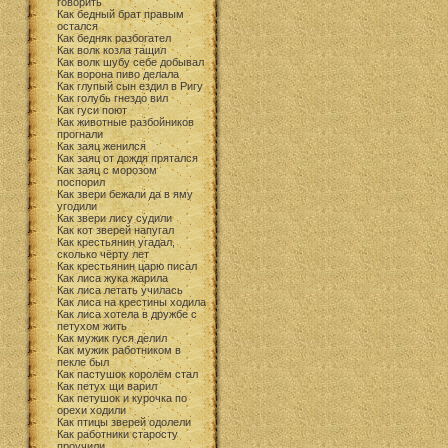
говорить
Как бедный брат правым
остался
Как бедняк разбогател
Как волк козла тащил
Как волк шубу себе добывал
Как ворона пиво делала
Как глупый сын ездил в Ригу
Как голубь гнездо вил
Как гуси поют
Как животные разбойников
прогнали
Как заяц женился
Как заяц от дождя прятался
Как заяц с морозом
поспорил
Как звери бежали да в яму
угодили
Как звери лису судили
Как кот зверей напугал
Как крестьянин угадал,
сколько чёрту лет
Как крестьянин царю писал
Как лиса жука жарила
Как лиса летать училась
Как лиса на крестины ходила
Как лиса хотела в дружбе с
петухом жить
Как мужик гуся делил
Как мужик работником в
пекле был
Как пастушок королём стал
Как петух щи варил
Как петушок и курочка по
орехи ходили
Как птицы зверей одолели
Как работники старосту
проучили