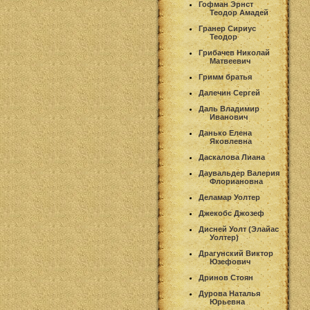
Гофман Эрнст
Теодор Амадей
Гранер Сириус
Теодор
Грибачев Николай
Матвеевич
Гримм братья
Далечин Сергей
Даль Владимир
Иванович
Данько Елена
Яковлевна
Даскалова Лиана
Даувальдер Валерия
Флориановна
Деламар Уолтер
Джекобс Джозеф
Дисней Уолт (Элайас
Уолтер)
Драгунский Виктор
Юзефович
Дринов Стоян
Дурова Наталья
Юрьевна