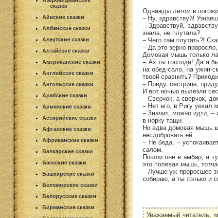
Азербайджанские
сказки
Однажды летом в погожи
Айнские сказки
– Ну, здравствуй! Узнае
– Здравствуй, здравству
Албанские сказки
знала, не плутала?
– Чего там плутать?! Ска
Алеутские сказки
– Да это зерно проросло
Алтайские сказки
Домовая мышь только ла
– Ах ты господи! Да я б
Американские сказки
на обед-сало, на ужин-с
Английские сказки
твоей сравнить? Приходи
– Приду, сестрица, приду
Ангольские сказки
И вот ночью вылезли сес
Арабские сказки
– Сверчок, а сверчок, до
– Нет его, в Ригу уехал
Армянские сказки
– Значит, можно идти, –
Ассирийские сказки
в норку тащи.
Но едва домовая мышь ша
Афганские сказки
несдобровать ей.
Африканские сказки
– Не беда, – успокаивае
салом.
Балкарские сказки
Пошли они в амбар, а ту
Баскские сказки
это полевая мышь, тотча
– Лучше уж проросшее зе
Башкирские сказки
собираю, а ты только и 
Беломорские сказки
Белорусские сказки
Бирманские сказки
Уважаемый читатель, м