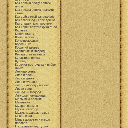
Как собака волку сапоги
шила
Как собака и волк врагами
стали
Как сойка едой запасалась
Как старик еды себе добыл
Как управителя проучили
Как хорек святого духа съел
Каравай
Козёл-хвастун
Комар и волк
Конь-помощник
Коротышка
Кошачий дворец
Крапивник и медведь
Кто трусливее зайца
Кудахтина война
Курбад
Курочка-пеструшка и рябое
яичко
Ленивая жена
Лиса и волк
Лиса и девка
Лиса и кувшин
Лиса, скворец и ворона
Лисьи сани
Лошадь и медведь
Лягушка-помощница
Мальчик с пальчик
Мачатынь
Мудрая барыня
Мужик и пастор
Мужик, медведь и лиса
Мыши и кот
Мышь домовая и мышь
полевая
Находчивый пастушок