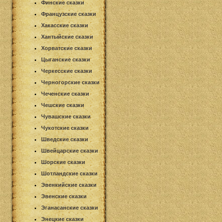
Финские сказки
Французские сказки
Хакасские сказки
Хантыйские сказки
Хорватские сказки
Цыганские сказки
Черкесские сказки
Черногорские сказки
Чеченские сказки
Чешские сказки
Чувашские сказки
Чукотские сказки
Шведские сказки
Швейцарские сказки
Шорские сказки
Шотландские сказки
Эвенкийские сказки
Эвенские сказки
Эганасанские сказки
Энецкие сказки