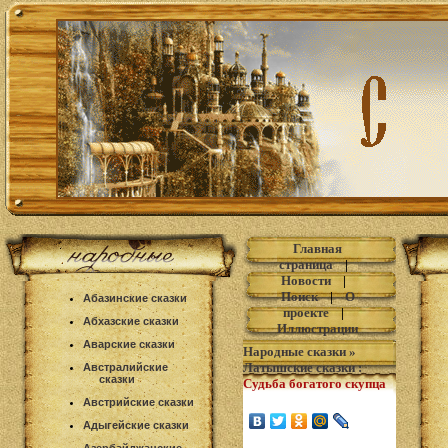
Главная
страница
|
Новости
|
Поиск
|
О
Абазинские сказки
проекте
|
Абхазские сказки
Иллюстрации
Аварские сказки
Народные сказки
»
Латышские сказки
:
Австралийские
сказки
Судьба богатого скупца
Австрийские сказки
Адыгейские сказки