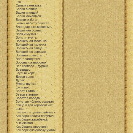
что
Cила и смекалка
Барин в овине
Барин и нищий
Барин-лихоимец
Бедняк и богач
Битый небитого несёт
Благодарные животные
Ведьмина осина
Волк и мужик
Волк и телята
Волшебная меленка
Волшебная палочка
Волшебная птица
Волшебное зеркало
Вольная грамота
Вор-благодетель
Ворона и жаворонок
Все господа – дураки
Всевидец
Глупый чёрт
Дедов совет
Дурак
Ежова шубка
Ёж и заяц
Заветы отца
Звери в зятьях
Золотая борода
Золотые яблоки, золотая
птица и три королевских
сына
Как аист к цапле сватался
Как баран волка проучил
Как барин жеребенка
высиживал
Как барина проучили
Как барскую собаку учили