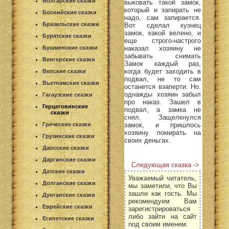
Болгарские сказки
выковать такой замок,
который и запирать не
Боснийские сказки
надо, сам запирается.
Бразильские сказки
Вот сделал кузнец
замок, какой велено, и
Бурятские сказки
еще строго-настрого
наказал хозяину не
Бушменские сказки
забывать снимать
Венгерские сказки
Замок каждый раз,
когда будет заходить в
Вепские сказки
подвал, не то сам
Вьетнамские сказки
останется взаперти. Но.
однажды хозяин забыл
Гагаузские сказки
про наказ. Зашел в
Герцеговинские
подвал, а замка не
сказки
снял. Защелкнулся
замок, и пришлось
Греческие сказки
хозяину помирать на
Грузинские сказки
своих деньгах.
Даосские сказки
Даргинские сказки
Следующая сказка ->
Датские сказки
Уважаемый читатель,
Долганские сказки
мы заметили, что Вы
зашли как гость. Мы
Дунганские сказки
рекомендуем Вам
Еврейские сказки
зарегистрироваться
либо зайти на сайт
Египетские сказки
под своим именем.