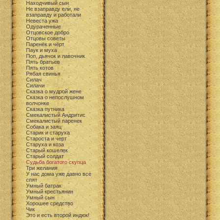
Находчивый сын
Не взаправду ели, не
взаправду и работали
Невеста ужа
Одураченные
Отцовское добро
Отцовы советы
Паренёк и чёрт
Паук и муха
Поп, дьячок и лавочник
Пять братьев
Пять котов
Рябая свинья
Силач
Силачи
Сказка о мудрой жене
Сказка о непослушном
волчонке
Сказка путника
Смекалистый Андритис
Смекалистый паренек
Собака и заяц
Старик и старуха
Староста и черт
Старуха и коза
Старый кошелек
Старый солдат
Судьба богатого скупца
Три желания
У нас дома уже давно все
спят
Умный батрак
Умный крестьянин
Умный сын
Хорошее средство
Чик
Это и есть второй индюк!