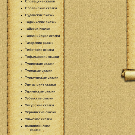
Словацкие сказки
Словенские сказки
Суданские сказки
Таджикские сказки
Тайские сказки
Танзанийские сказки
Татарские сказки
Тибетские сказки
Тофаларские сказки
Тувинские сказки
Турецкие сказки
Туркменские сказки
Удмуртские сказки
Удэгейские сказки
Узбекские сказки
Уйгурские сказки
Украинские сказки
Ульчские сказки
Филиппинские
сказки