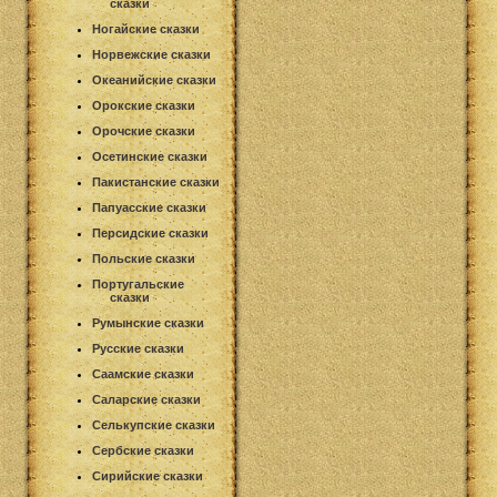
сказки
Ногайские сказки
Норвежские сказки
Океанийские сказки
Орокские сказки
Орочские сказки
Осетинские сказки
Пакистанские сказки
Папуасские сказки
Персидские сказки
Польские сказки
Португальские
сказки
Румынские сказки
Русские сказки
Саамские сказки
Саларские сказки
Селькупские сказки
Сербские сказки
Сирийские сказки