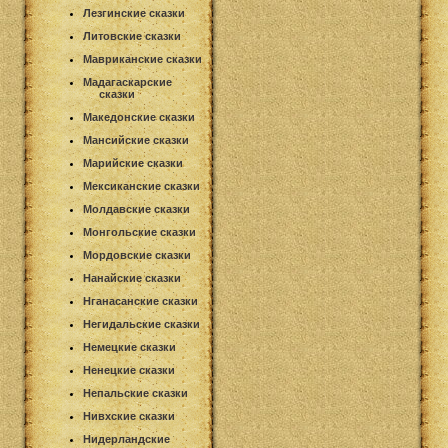
Лезгинские сказки
Литовские сказки
Мавриканские сказки
Мадагаскарские
сказки
Македонские сказки
Мансийские сказки
Марийские сказки
Мексиканские сказки
Молдавские сказки
Монгольские сказки
Мордовские сказки
Нанайские сказки
Нганасанские сказки
Негидальские сказки
Немецкие сказки
Ненецкие сказки
Непальские сказки
Нивхские сказки
Нидерландские