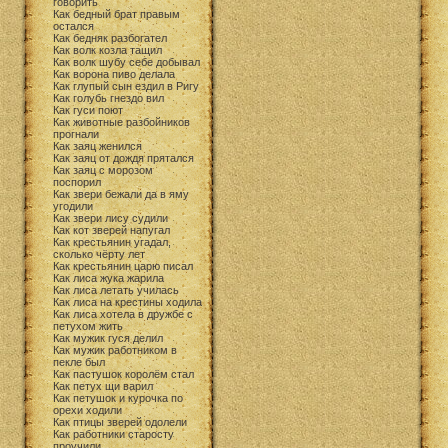
говорить
Как бедный брат правым
остался
Как бедняк разбогател
Как волк козла тащил
Как волк шубу себе добывал
Как ворона пиво делала
Как глупый сын ездил в Ригу
Как голубь гнездо вил
Как гуси поют
Как животные разбойников
прогнали
Как заяц женился
Как заяц от дождя прятался
Как заяц с морозом
поспорил
Как звери бежали да в яму
угодили
Как звери лису судили
Как кот зверей напугал
Как крестьянин угадал,
сколько чёрту лет
Как крестьянин царю писал
Как лиса жука жарила
Как лиса летать училась
Как лиса на крестины ходила
Как лиса хотела в дружбе с
петухом жить
Как мужик гуся делил
Как мужик работником в
пекле был
Как пастушок королём стал
Как петух щи варил
Как петушок и курочка по
орехи ходили
Как птицы зверей одолели
Как работники старосту
проучили