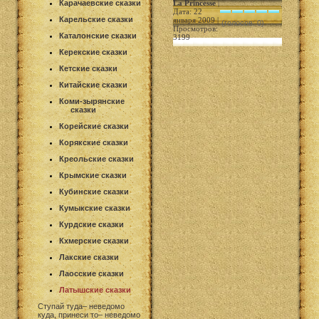
Карачаевские сказки
La Princesse
|
Дата: 22
Карельские сказки
января 2009 |
(голосов: 0)
Просмотров:
Каталонские сказки
3199
Керекские сказки
Кетские сказки
Китайские сказки
Коми-зырянские
сказки
Корейские сказки
Корякские сказки
Креольские сказки
Крымские сказки
Кубинские сказки
Кумыкские сказки
Курдские сказки
Кхмерские сказки
Лакские сказки
Лаосские сказки
Латышские сказки
Ступай туда– неведомо
куда, принеси то– неведомо