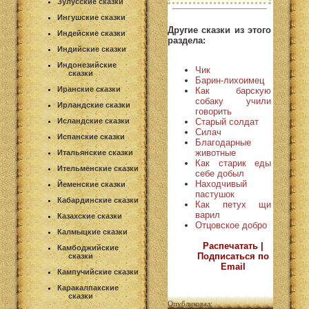
Зулусские сказки
Ингушские сказки
Другие сказки из этого
Индейские сказки
раздела:
Индийские сказки
Индонезийские
Чик
сказки
Барин-лихоимец
Иранские сказки
Как барскую
собаку учили
Ирландские сказки
говорить
Старый солдат
Исландские сказки
Силач
Испанские сказки
Благодарные
животные
Итальянские сказки
Как старик еды
Ительменские сказки
себе добыл
Находчивый
Йеменские сказки
пастушок
Кабардинские сказки
Как петух щи
варил
Казахские сказки
Отцовское добро
Калмыцкие сказки
Распечатать |
Камбоджийские
Подписаться по
сказки
Email
Кампучийские сказки
Каракалпакские
сказки
Опубликовал: