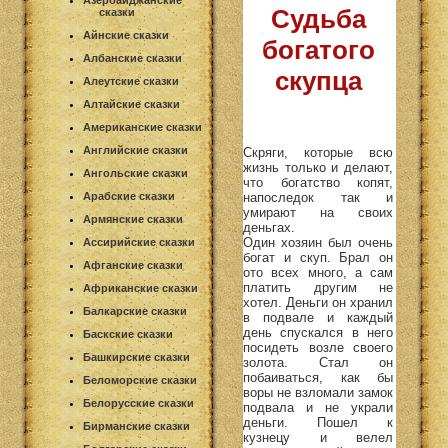
Азербайджанские
Судьба
сказки
Айнские сказки
богатого
Албанские сказки
скупца
Алеутские сказки
Алтайские сказки
Американские сказки
Английские сказки
Скряги, которые всю
жизнь только и делают,
Ангольские сказки
что богатство копят,
напоследок так и
Арабские сказки
умирают на своих
Армянские сказки
деньгах.
Один хозяин был очень
Ассирийские сказки
богат и скуп. Брал он
Афганские сказки
ото всех много, а сам
платить другим не
Африканские сказки
хотел. Деньги он хранил
Балкарские сказки
в подвале и каждый
день спускался в него
Баскские сказки
посидеть возле своего
Башкирские сказки
золота. Стал он
побаиваться, как бы
Беломорские сказки
воры не взломали замок
Белорусские сказки
подвала и не украли
деньги. Пошел к
Бирманские сказки
кузнецу и велел