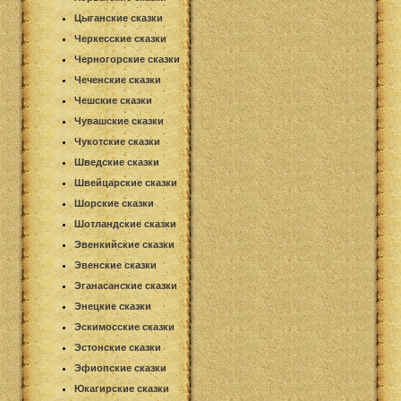
Цыганские сказки
Черкесские сказки
Черногорские сказки
Чеченские сказки
Чешские сказки
Чувашские сказки
Чукотские сказки
Шведские сказки
Швейцарские сказки
Шорские сказки
Шотландские сказки
Эвенкийские сказки
Эвенские сказки
Эганасанские сказки
Энецкие сказки
Эскимосские сказки
Эстонские сказки
Эфиопские сказки
Юкагирские сказки