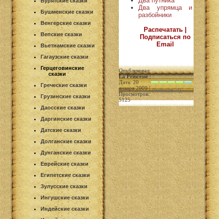
Два путника
Бурятские сказки
Два упрямца и
Бушменские сказки
разбойники
Венгерские сказки
Распечатать |
Вепские сказки
Подписаться по
Email
Вьетнамские сказки
Гагаузские сказки
Герцеговинские
Опубликовал:
сказки
La Princesse
|
Дата: 20
Греческие сказки
января 2009 |
(голосов: 4)
Просмотров:
Грузинские сказки
5125
Даосские сказки
Даргинские сказки
Датские сказки
Долганские сказки
Дунганские сказки
Еврейские сказки
Египетские сказки
Зулусские сказки
Ингушские сказки
Индейские сказки