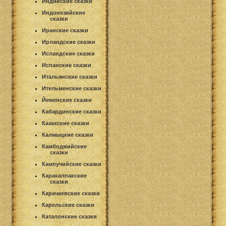
Индийские сказки
Индонезийские
сказки
Иранские сказки
Ирландские сказки
Исландские сказки
Испанские сказки
Итальянские сказки
Ительменские сказки
Йеменские сказки
Кабардинские сказки
Казахские сказки
Калмыцкие сказки
Камбоджийские
сказки
Кампучийские сказки
Каракалпакские
сказки
Карачаевские сказки
Карельские сказки
Каталонские сказки