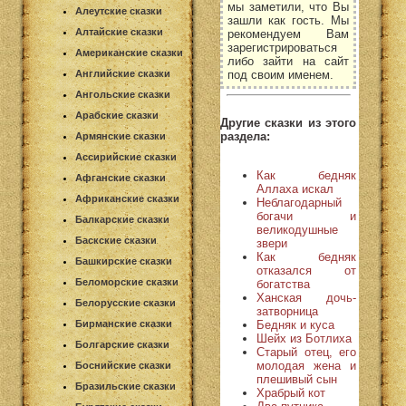
мы заметили, что Вы
Алеутские сказки
зашли как гость. Мы
Алтайские сказки
рекомендуем Вам
зарегистрироваться
Американские сказки
либо зайти на сайт
под своим именем.
Английские сказки
Ангольские сказки
Арабские сказки
Другие сказки из этого
раздела:
Армянские сказки
Ассирийские сказки
Как бедняк
Афганские сказки
Аллаха искал
Африканские сказки
Неблагодарный
богачи и
Балкарские сказки
великодушные
Баскские сказки
звери
Как бедняк
Башкирские сказки
отказался от
Беломорские сказки
богатства
Ханская дочь-
Белорусские сказки
затворница
Бедняк и куса
Бирманские сказки
Шейх из Ботлиха
Болгарские сказки
Старый отец, его
молодая жена и
Боснийские сказки
плешивый сын
Бразильские сказки
Храбрый кот