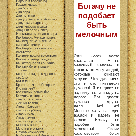
Ворона и воронёнок
Богачу не
Гордая мышь
Два брата
Два вора
подобает
Два путника
Два упрямца и разбойники
быть
Девушка и нарты
Дочь морского царя
Жадный волк и лиса
мелочным
Испытание молодого вора
Как бедняк Аллаха искал
Как бедняк женился на
ханской дочери
Как бедняк отказался от
богатства
Один богач часто
Как волк решил покаяться
Как лиса увидела луну
хвастался: — Я не
Как отгадывали сон хана
мелочный человек и
Как сын богача родил
терпеть не могу людей,
теленка
кото-рые считают
Кинь птенца, а то дерево
срублю
медяки. Что для меня
Кот и мыши
сто и сто пятьдесят
Краше то, что тебе нравится
туманов! Я их даже не
Кто ловчее?
подниму, если найду на
Кто самый ленивый?
Кукушка и птицы
дороге. Вот двести
Лев, волк и лиса
туманов— другое
Лесник Гелега
дело… Нет! Нет!
Лиса и барсук
Меньше хоть на один
Лиса и верблюд
Лиса и гусь
аббаси и видеть не
Лиса и змея
желаю. Богачу не
Лиса и перепёлка
подобает быть
Морской конь
мелочным! Своим
Мулла и его жена
Находчивый осёл
хвастовством богач
Неблагодарный богачи и