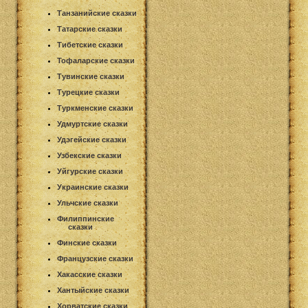
Танзанийские сказки
Татарские сказки
Тибетские сказки
Тофаларские сказки
Тувинские сказки
Турецкие сказки
Туркменские сказки
Удмуртские сказки
Удэгейские сказки
Узбекские сказки
Уйгурские сказки
Украинские сказки
Ульчские сказки
Филиппинские
сказки
Финские сказки
Французские сказки
Хакасские сказки
Хантыйские сказки
Хорватские сказки