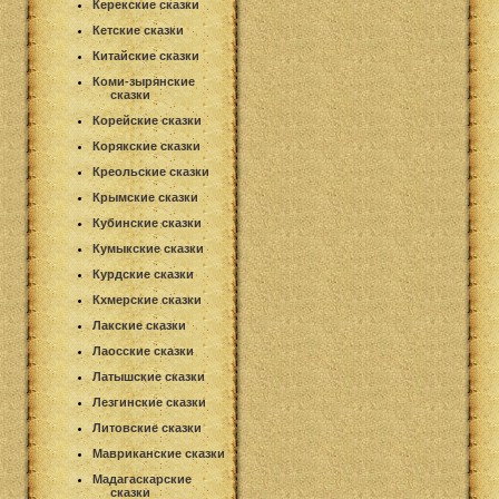
Керекские сказки
Кетские сказки
Китайские сказки
Коми-зырянские
сказки
Корейские сказки
Корякские сказки
Креольские сказки
Крымские сказки
Кубинские сказки
Кумыкские сказки
Курдские сказки
Кхмерские сказки
Лакские сказки
Лаосские сказки
Латышские сказки
Лезгинские сказки
Литовские сказки
Мавриканские сказки
Мадагаскарские
сказки