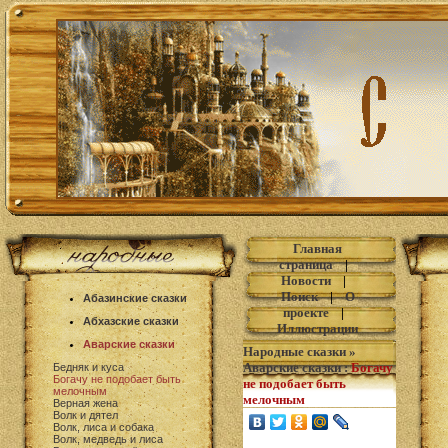
Главная
страница
|
Новости
|
Поиск
|
О
Абазинские сказки
проекте
|
Абхазские сказки
Иллюстрации
Аварские сказки
Народные сказки
»
Аварские сказки
:
Богачу
Бедняк и куса
Богачу не подобает быть
не подобает быть
мелочным
мелочным
Верная жена
Волк и дятел
Волк, лиса и собака
Волк, медведь и лиса