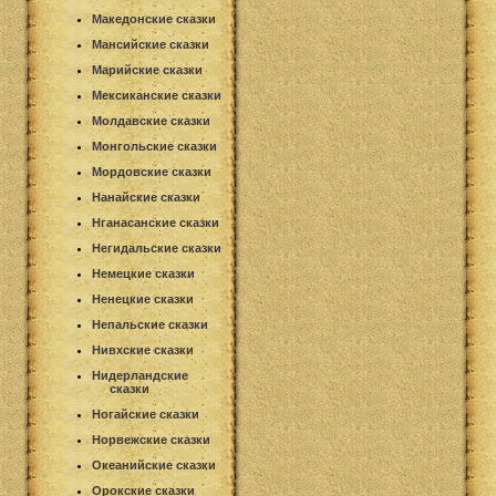
Македонские сказки
Мансийские сказки
Марийские сказки
Мексиканские сказки
Молдавские сказки
Монгольские сказки
Мордовские сказки
Нанайские сказки
Нганасанские сказки
Негидальские сказки
Немецкие сказки
Ненецкие сказки
Непальские сказки
Нивхские сказки
Нидерландские
сказки
Ногайские сказки
Норвежские сказки
Океанийские сказки
Орокские сказки