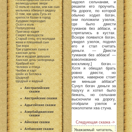
надоел сельчанам, и
великодушные звери
решили его проучить.
О пользе сказки, или как сын
На дороге, по которой
мельника обманул аждаху
О том, как царь Гусь из
обычно ходил богач,
крепости Казан в город
они положили узелок,
Хурджин переходил
где было двести
Осёл и волк
туманов без аббаси, и
Полукурочка
Приговор кадия
спрятались в кустах.
Секрет молодости
Вскоре появился богач,
Старый отец, его молодая
увидел узелок, поднял
жена и плешивый сын
его и стал считать
Три вора
Три узденских сына и
деньги. — Двести
ханская дочь
туманов без аббаси! —
Хан и мудрая девушка
взволнованно
Ханская дочь-затворница
воскликну,] богач.—
Храбрый кот
Человек и птица
Хотя я обещал брать
Чилбик и харт
ровно двести, но
Шейх из Ботлиха
узелок, наверное стоит
Шудукай
не меньше аббаси^
Щедрый и жадный
Сунул богач деньги за
Австралийские
пазуху и хотел было
сказки
бежать, но сельчане
Австрийские сказки
выскочили на дорогу,
отобрали узелок и
Адыгейские сказки
поколотили хва стуна.
Азербайджанские
сказки
Следующая сказка ->
Айнские сказки
Албанские сказки
Уважаемый читатель,