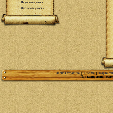
Якутские сказки
Японские сказки
Главная страница
|
Письмо
|
Карта сай
При копировании мате