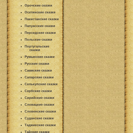
Орочские сказки
Осетинские сказки
Пакистанские сказки
Папуасские сказки
Персидские сказки
Польские сказки
Португальские
сказки
Румынские сказки
Русские сказки
Саамские сказки
Саларские сказки
Селькупские сказки
Сербские сказки
Сирийские сказки
Словацкие сказки
Словенские сказки
Суданские сказки
Таджикские сказки
Тайские сказки