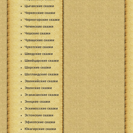
Цыганские сказки
Черкесские сказки
Черногорские сказки
Чеченские сказки
Чешские сказки
Чувашские сказки
Чукотские сказки
Шведские сказки
Швейцарские сказки
Шорские сказки
Шотландские сказки
Эвенкийские сказки
Эвенские сказки
Эганасанские сказки
Энецкие сказки
Эскимосские сказки
Эстонские сказки
Эфиопские сказки
Юкагирские сказки