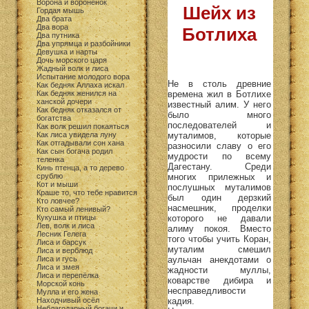
Ворона и воронёнок
Шейх из
Гордая мышь
Два брата
Два вора
Ботлиха
Два путника
Два упрямца и разбойники
Девушка и нарты
Дочь морского царя
Жадный волк и лиса
Испытание молодого вора
Не в столь древние
Как бедняк Аллаха искал
времена жил в Ботлихе
Как бедняк женился на
ханской дочери
известный алим. У него
Как бедняк отказался от
было много
богатства
последователей и
Как волк решил покаяться
муталимов, которые
Как лиса увидела луну
Как отгадывали сон хана
разносили славу о его
Как сын богача родил
мудрости по всему
теленка
Дагестану. Среди
Кинь птенца, а то дерево
многих прилежных и
срублю
Кот и мыши
послушных муталимов
Краше то, что тебе нравится
был один дерзкий
Кто ловчее?
насмешник, проделки
Кто самый ленивый?
которого не давали
Кукушка и птицы
Лев, волк и лиса
алиму покоя. Вместо
Лесник Гелега
того чтобы учить Коран,
Лиса и барсук
муталим смешил
Лиса и верблюд
аульчан анекдотами о
Лиса и гусь
Лиса и змея
жадности муллы,
Лиса и перепёлка
коварстве дибира и
Морской конь
несправедливости
Мулла и его жена
кадия.
Находчивый осёл
Неблагодарный богачи и