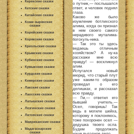
Керекские сказки
о путник,— послышался
ответ, и человек поднял
Кетские сказки
глаза.
Китайские сказки
Каково же было
изумление ботлихского
Коми-зырянские
алима, когда он признал
сказки
в нем своего самого
Корейские сказки
нерадивого муталима-
богохуль-ника.
Корякские сказки
— Так это ты здесь
Креольские сказки
ведаешь отличным
хозяйством? А ну-ка
Крымские сказки
расскажи мне всю
Кубинские сказки
правду! — воскликнул
алим.
Кумыкские сказки
Испугался новый
Курдские сказки
мюрид, что старый плут
уже каким-то образом
Кхмерские сказки
проведал о его
Лакские сказки
делишках, и рассказал
всю правду.
Лаосские сказки
— Гм,— ответил его
Латышские сказки
бывший учитель.—
Осел, говоришь! Так
Лезгинские сказки
ведь в могиле шейха,
Литовские сказки
которому я поклоняюсь,
тоже похоронен осел —
Мавриканские сказки
дедушка твоего осла.
Будем продолжать
Мадагаскарские
сказки
наше выгодное дело.