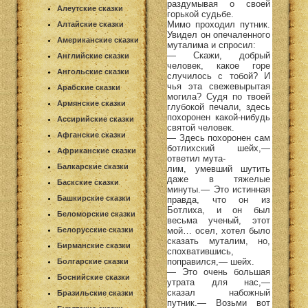
раздумывая о своей
Алеутские сказки
горькой судьбе.
Мимо проходил путник.
Алтайские сказки
Увидел он опечаленного
Американские сказки
муталима и спросил:
— Скажи, добрый
Английские сказки
человек, какое горе
Ангольские сказки
случилось с тобой? И
чья эта свежевырытая
Арабские сказки
могила? Судя по твоей
Армянские сказки
глубокой печали, здесь
похоронен какой-нибудь
Ассирийские сказки
святой человек.
Афганские сказки
— Здесь похоронен сам
ботлихский шейх,—
Африканские сказки
ответил мута-
Балкарские сказки
лим, умевший шутить
даже в тяжелые
Баскские сказки
минуты.— Это истинная
Башкирские сказки
правда, что он из
Ботлиха, и он был
Беломорские сказки
весьма ученый, этот
мой… осел, хотел было
Белорусские сказки
сказать муталим, но,
Бирманские сказки
спохватившись,
поправился,— шейх.
Болгарские сказки
— Это очень большая
Боснийские сказки
утрата для нас,—
сказал набожный
Бразильские сказки
путник.— Возьми вот