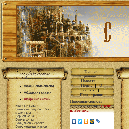
Главная
страница
|
Новости
|
Поиск
|
О
Абазинские сказки
проекте
|
Абхазские сказки
Иллюстрации
Аварские сказки
Народные сказки
»
Аварские сказки
:
Шейх
Бедняк и куса
Богачу не подобает быть
из Ботлиха
мелочным
Верная жена
Волк и дятел
Волк, лиса и собака
Волк, медведь и лиса