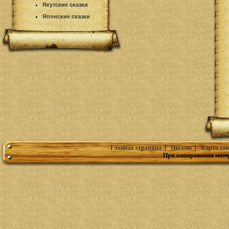
Якутские сказки
Японские сказки
Главная страница
|
Письмо
|
Карта сай
При копировании мате