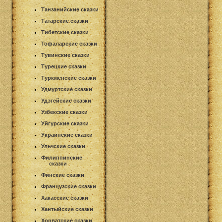
Танзанийские сказки
Татарские сказки
Тибетские сказки
Тофаларские сказки
Тувинские сказки
Турецкие сказки
Туркменские сказки
Удмуртские сказки
Удэгейские сказки
Узбекские сказки
Уйгурские сказки
Украинские сказки
Ульчские сказки
Филиппинские
сказки
Финские сказки
Французские сказки
Хакасские сказки
Хантыйские сказки
Хорватские сказки