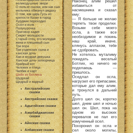
Наконец алим решил
великодушные звери
избавиться от
О пользе сказки, или как сын
насмешника и сказал
мельника обманул аждаху
ему:
О том, как царь Гусь из
крепости Казан в город
— Я больше не желаю
Хурджин переходил
терпеть твои проделки.
Осёл и волк
Возьми себе моего
Полукурочка
осла, а также все
Приговор кадия
Секрет молодости
необходимое и покинь
Старый отец, его молодая
наш край, иначе,
жена и плешивый сын
клянусь аллахом, тебе
Три вора
не сдобровать.
Три узденских сына и
ханская дочь
Не хотелось муталиму
Хан и мудрая девушка
покидать веселый
Ханская дочь-затворница
Ботлих, но ничего не
Храбрый кот
поделаешь —
Человек и птица
Чилбик и харт
пришлось.
Шейх из Ботлиха
Оседлал он осла,
Шудукай
нагрузил его припасами,
Щедрый и жадный
которые дал ему алим,
Австралийские
и тронулся в дальний
сказки
путь.
Долго шел он, коротко
Австрийские сказки
шел, днем шел и ночью
Адыгейские сказки
шел он. Шел, пока на
одном из высоких
Азербайджанские
сказки
перевалов не пал его
измученный осел.
Айнские сказки
Похоронил он осла и
сел около могилы,
Албанские сказки