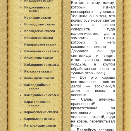
Индийские сказки
Ботлих к тому алиму,
который изгнал
Индонезийские
сказки
непокорного ученика.
Услышал он о том, что
Иранские сказки
появилось новое святое
место и решил
Ирландские сказки
совершить туда
Исландские сказки
паломничество, да и
замолить грехи,
Испанские сказки
которых у него
Итальянские сказки
накопилось немало.
Добрался он до
Ительменские сказки
святилища и видит:
Йеменские сказки
стоит часовня, рядом
усадьба, а кругом
Кабардинские сказки
обработанные поля и
Казахские сказки
тучные отары овец.
— Вот это хорошо
Калмыцкие сказки
поставленное святое
Камбоджийские
дело! — воскликнул
сказки
алим и вошел в
часовню.
Кампучийские сказки
— Салам алейкум,
Каракалпакские
правоверный! —
сказки
приветствовал он
почтенного вида
Карачаевские сказки
человека, который, сидя
Карельские сказки
на ковре, перелистывал
Коран.
Каталонские сказки
— Ваалейкум ассалам,