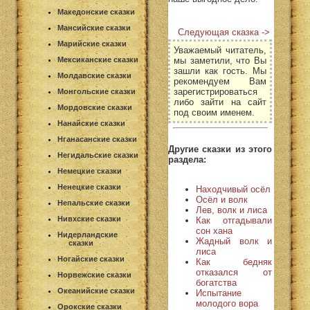
Македонские сказки
Мансийские сказки
Следующая сказка ->
Марийские сказки
Уважаемый читатель,
мы заметили, что Вы
Мексиканские сказки
зашли как гость. Мы
Молдавские сказки
рекомендуем Вам
зарегистрироваться
Монгольские сказки
либо зайти на сайт
Мордовские сказки
под своим именем.
Нанайские сказки
Нганасанские сказки
Другие сказки из этого
Негидальские сказки
раздела:
Немецкие сказки
Ненецкие сказки
Находчивый осёл
Осёл и волк
Непальские сказки
Лев, волк и лиса
Нивхские сказки
Как отгадывали
сон хана
Нидерландские
Жадный волк и
сказки
лиса
Ногайские сказки
Как бедняк
отказался от
Норвежские сказки
богатства
Океанийские сказки
Испытание
молодого вора
Орокские сказки