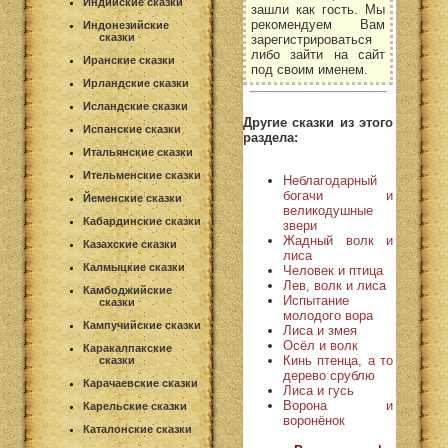
Индийские сказки
зашли как гость. Мы
рекомендуем Вам
Индонезийские
сказки
зарегистрироваться
либо зайти на сайт
Иранские сказки
под своим именем.
Ирландские сказки
Исландские сказки
Другие сказки из этого
Испанские сказки
раздела:
Итальянские сказки
Ительменские сказки
Неблагодарный
богачи и
Йеменские сказки
великодушные
Кабардинские сказки
звери
Жадный волк и
Казахские сказки
лиса
Калмыцкие сказки
Человек и птица
Лев, волк и лиса
Камбоджийские
Испытание
сказки
молодого вора
Кампучийские сказки
Лиса и змея
Осёл и волк
Каракалпакские
Кинь птенца, а то
сказки
дерево срублю
Карачаевские сказки
Лиса и гусь
Ворона и
Карельские сказки
воронёнок
Каталонские сказки