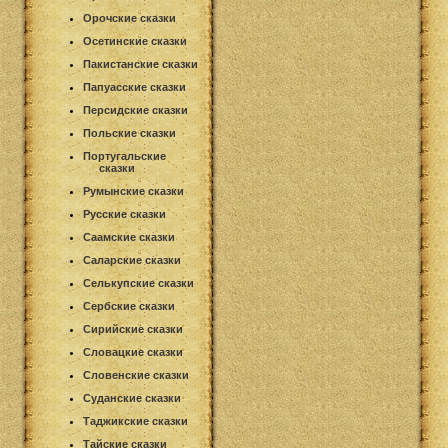
Орочские сказки
Осетинские сказки
Пакистанские сказки
Папуасские сказки
Персидские сказки
Польские сказки
Португальские
сказки
Румынские сказки
Русские сказки
Саамские сказки
Саларские сказки
Селькупские сказки
Сербские сказки
Сирийские сказки
Словацкие сказки
Словенские сказки
Суданские сказки
Таджикские сказки
Тайские сказки