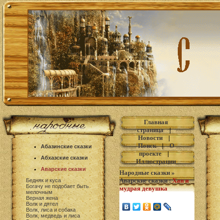
Главная
страница
|
Новости
|
Поиск
|
О
Абазинские сказки
проекте
|
Абхазские сказки
Иллюстрации
Аварские сказки
Народные сказки
»
Аварские сказки
:
Хан и
Бедняк и куса
Богачу не подобает быть
мудрая девушка
мелочным
Верная жена
Волк и дятел
Волк, лиса и собака
Волк, медведь и лиса