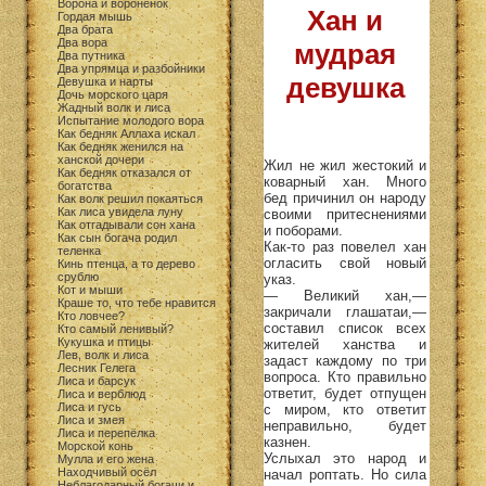
Ворона и воронёнок
Хан и
Гордая мышь
Два брата
Два вора
мудрая
Два путника
Два упрямца и разбойники
девушка
Девушка и нарты
Дочь морского царя
Жадный волк и лиса
Испытание молодого вора
Как бедняк Аллаха искал
Как бедняк женился на
ханской дочери
Жил не жил жестокий и
Как бедняк отказался от
коварный хан. Много
богатства
бед причинил он народу
Как волк решил покаяться
Как лиса увидела луну
своими притеснениями
Как отгадывали сон хана
и поборами.
Как сын богача родил
Как-то раз повелел хан
теленка
огласить свой новый
Кинь птенца, а то дерево
срублю
указ.
Кот и мыши
— Великий хан,—
Краше то, что тебе нравится
закричали глашатаи,—
Кто ловчее?
составил список всех
Кто самый ленивый?
Кукушка и птицы
жителей ханства и
Лев, волк и лиса
задаст каждому по три
Лесник Гелега
вопроса. Кто правильно
Лиса и барсук
ответит, будет отпущен
Лиса и верблюд
Лиса и гусь
с миром, кто ответит
Лиса и змея
неправильно, будет
Лиса и перепёлка
казнен.
Морской конь
Услыхал это народ и
Мулла и его жена
Находчивый осёл
начал роптать. Но сила
Неблагодарный богачи и