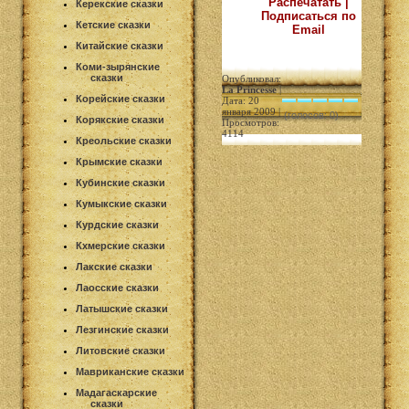
Распечатать |
Керекские сказки
Подписаться по
Кетские сказки
Email
Китайские сказки
Коми-зырянские
сказки
Опубликовал:
La Princesse
|
Корейские сказки
Дата: 20
января 2009 |
(голосов: 0)
Корякские сказки
Просмотров:
4114
Креольские сказки
Крымские сказки
Кубинские сказки
Кумыкские сказки
Курдские сказки
Кхмерские сказки
Лакские сказки
Лаосские сказки
Латышские сказки
Лезгинские сказки
Литовские сказки
Мавриканские сказки
Мадагаскарские
сказки