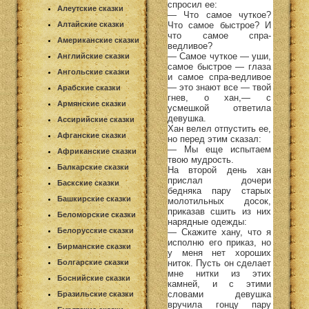
спросил ее:
Алеутские сказки
— Что самое чуткое?
Что самое быстрое? И
Алтайские сказки
что самое спра-
Американские сказки
ведливое?
— Самое чуткое — уши,
Английские сказки
самое быстрое — глаза
Ангольские сказки
и самое спра-ведливое
— это знают все — твой
Арабские сказки
гнев, о хан,— с
Армянские сказки
усмешкой ответила
девушка.
Ассирийские сказки
Хан велел отпустить ее,
Афганские сказки
но перед этим сказал:
— Мы еще испытаем
Африканские сказки
твою мудрость.
Балкарские сказки
На второй день хан
прислал дочери
Баскские сказки
бедняка пару старых
Башкирские сказки
молотильных досок,
приказав сшить из них
Беломорские сказки
нарядные одежды:
Белорусские сказки
— Скажите хану, что я
исполню его приказ, но
Бирманские сказки
у меня нет хороших
ниток. Пусть он сделает
Болгарские сказки
мне нитки из этих
Боснийские сказки
камней, и с этими
словами девушка
Бразильские сказки
вручила гонцу пару