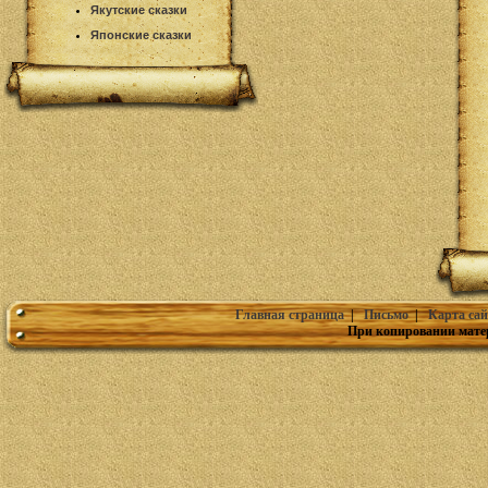
Якутские сказки
Японские сказки
Главная страница
|
Письмо
|
Карта сай
При копировании мате