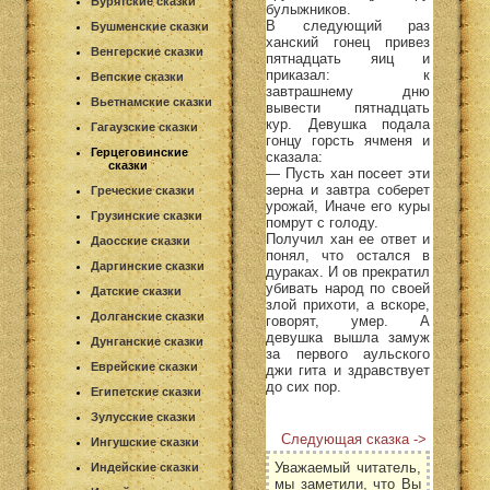
Бурятские сказки
булыжников.
В следующий раз
Бушменские сказки
ханский гонец привез
Венгерские сказки
пятнадцать яиц и
приказал: к
Вепские сказки
завтрашнему дню
Вьетнамские сказки
вывести пятнадцать
кур. Девушка подала
Гагаузские сказки
гонцу горсть ячменя и
Герцеговинские
сказала:
сказки
— Пусть хан посеет эти
зерна и завтра соберет
Греческие сказки
урожай, Иначе его куры
Грузинские сказки
помрут с голоду.
Получил хан ее ответ и
Даосские сказки
понял, что остался в
Даргинские сказки
дураках. И ов прекратил
убивать народ по своей
Датские сказки
злой прихоти, а вскоре,
Долганские сказки
говорят, умер. А
девушка вышла замуж
Дунганские сказки
за первого аульского
Еврейские сказки
джи гита и здравствует
до сих пор.
Египетские сказки
Зулусские сказки
Следующая сказка ->
Ингушские сказки
Уважаемый читатель,
Индейские сказки
мы заметили, что Вы