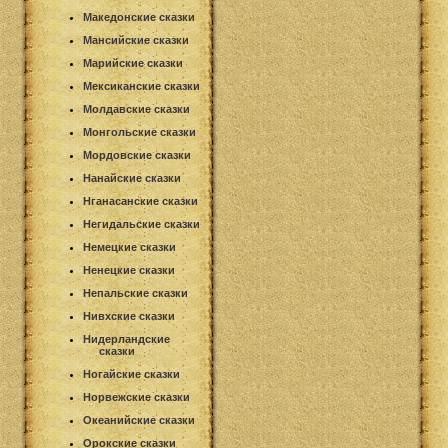
Македонские сказки
Мансийские сказки
Марийские сказки
Мексиканские сказки
Молдавские сказки
Монгольские сказки
Мордовские сказки
Нанайские сказки
Нганасанские сказки
Негидальские сказки
Немецкие сказки
Ненецкие сказки
Непальские сказки
Нивхские сказки
Нидерландские
сказки
Ногайские сказки
Норвежские сказки
Океанийские сказки
Орокские сказки