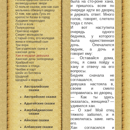
была на сто-роне хана,
великодушные звери
и пришлось всем по
О пользе сказки, или как сын
очереди идти во дворец
мельника обманул аждаху
О том, как царь Гусь из
и держать ответ. Много
крепости Казан в город
голов, говорят, слетело
Хурджин переходил
тогда с плеч.
Осёл и волк
И вот наступила
Полукурочка
Приговор кадия
очередь одного
Секрет молодости
бедняка, у которого
Старый отец, его молодая
была единственная
жена и плешивый сын
дочь. Опечалился
Три вора
Три узденских сына и
бедняк, а дочь и
ханская дочь
говорит ему:
Хан и мудрая девушка
— Оставайся дома,
Ханская дочь-затворница
отец, я сама пойду к
Храбрый кот
Человек и птица
хану и отвечу на его
Чилбик и харт
вопросы.
Шейх из Ботлиха
Бедняк сначала не
Шудукай
соглашался, но
Щедрый и жадный
девушка настояла в,
Австралийские
своем и смело
сказки
отправилась во дворец.
— Как ты здесь
Австрийские сказки
оказалась, женщина? —
Адыгейские сказки
удивился хан.
— О хан! Мой отец
Азербайджанские
сказки
тяжело заболел, и я
осмелилась заме. нить
Айнские сказки
его.
Албанские сказки
Хан согласился и