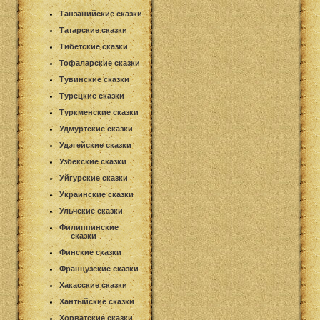
Танзанийские сказки
Татарские сказки
Тибетские сказки
Тофаларские сказки
Тувинские сказки
Турецкие сказки
Туркменские сказки
Удмуртские сказки
Удэгейские сказки
Узбекские сказки
Уйгурские сказки
Украинские сказки
Ульчские сказки
Филиппинские
сказки
Финские сказки
Французские сказки
Хакасские сказки
Хантыйские сказки
Хорватские сказки