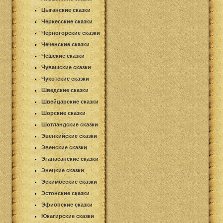
Цыганские сказки
Черкесские сказки
Черногорские сказки
Чеченские сказки
Чешские сказки
Чувашские сказки
Чукотские сказки
Шведские сказки
Швейцарские сказки
Шорские сказки
Шотландские сказки
Эвенкийские сказки
Эвенские сказки
Эганасанские сказки
Энецкие сказки
Эскимосские сказки
Эстонские сказки
Эфиопские сказки
Юкагирские сказки