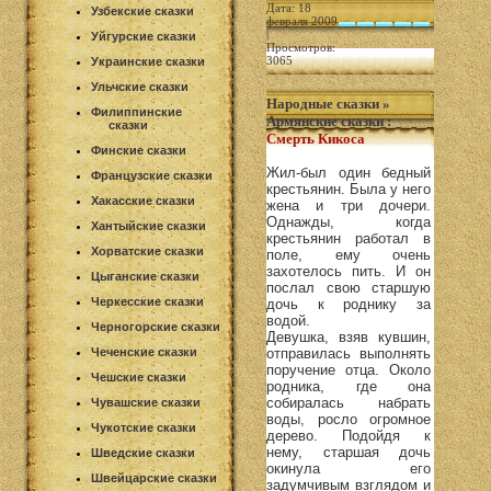
Дата: 18
Узбекские сказки
февраля 2009
|
Уйгурские сказки
Просмотров:
3065
Украинские сказки
Ульчские сказки
Народные сказки
»
Филиппинские
Армянские сказки
:
сказки
Смерть Кикоса
Финские сказки
Жил-был один бедный
Французские сказки
крестьянин. Была у него
Хакасские сказки
жена и три дочери.
Однажды, когда
Хантыйские сказки
крестьянин работал в
Хорватские сказки
поле, ему очень
захотелось пить. И он
Цыганские сказки
послал свою старшую
Черкесские сказки
дочь к роднику за
водой.
Черногорские сказки
Девушка, взяв кувшин,
Чеченские сказки
отправилась выполнять
поручение отца. Около
Чешские сказки
родника, где она
собиралась набрать
Чувашские сказки
воды, росло огромное
Чукотские сказки
дерево. Подойдя к
нему, старшая дочь
Шведские сказки
окинула его
Швейцарские сказки
задумчивым взглядом и