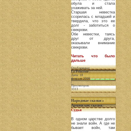
обула и стала
ухаживать за ней.
Старшая невестка
ссорилась с младшей и
твердила, что это ее
долг - заботиться о
свекрови.
Обе невестки, таясь
друг от друга,
оказывали внимание
свекрови.
Читать что было
дальше
Опубликовал:
La Princesse
|
Дата: 18
февраля 2009
|
Просмотров:
3313
Народные сказки
»
Армянские сказки
:
Судья
В одном царстве долго
не знали войн. А где не
бывает войн, там