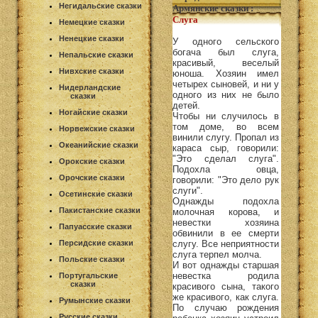
Негидальские сказки
Армянские сказки
:
Слуга
Немецкие сказки
Ненецкие сказки
У одного сельского
богача был слуга,
Непальские сказки
красивый, веселый
Нивхские сказки
юноша. Хозяин имел
четырех сыновей, и ни у
Нидерландские
одного из них не было
сказки
детей.
Ногайские сказки
Чтобы ни случилось в
том доме, во всем
Норвежские сказки
винили слугу. Пропал из
Океанийские сказки
караса сыр, говорили:
"Это сделал слуга".
Орокские сказки
Подохла овца,
Орочские сказки
говорили: "Это дело рук
слуги".
Осетинские сказки
Однажды подохла
Пакистанские сказки
молочная корова, и
невестки хозяина
Папуасские сказки
обвинили в ее смерти
Персидские сказки
слугу. Все неприятности
слуга терпел молча.
Польские сказки
И вот однажды старшая
невестка родила
Португальские
сказки
красивого сына, такого
же красивого, как слуга.
Румынские сказки
По случаю рождения
Русские сказки