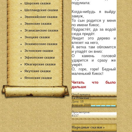
подумала:
Шорские сказки
Шотландские сказки
Когда-нибудь я выйду
замуж,
Эвенкийские сказки
То сын родится у меня
Эвенские сказки
по имени Кикос.
Подрастёт, да за водой
Эганасанские сказки
сюда придёт.
Энецкие сказки
Увидит это дерево и
влезет на него,
Эскимосские сказки
А ветка там обломится
Эстонские сказки
и упадёт он вниз:
О камень головой
Эфиопские сказки
ударится и сразу же
Юкагирские сказки
умрёт.
О, горе, горе! Бедный
Якутские сказки
маленький Кикос!
Японские сказки
Читать что было
дальше
Опубликовал:
La Princesse
|
Дата: 18
февраля 2009
|
Просмотров:
4157
Народные сказки
»
Армянские сказки
: