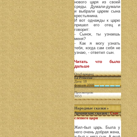
нового царя из своей
среды. Думали-думали
и выбрали царем сына
крестьянина.
И вот однажды к царю
пришел его отец и
говорит:
- Сынок, ты узнаешь
меня?
- Как я могу узнать
тебя, когда сам себя не
узнаю, - ответил сын.
Читать что было
дальше
Опубликовал:
La Princesse
|
Дата: 18
февраля 2009
|
Просмотров:
3053
Народные сказки
»
Армянские сказки
:
Сын
слепого царя
Жил-был царь. Была у
него очень добрая жена,
и был у него сын. А ещё