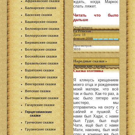
Африканские сказки
ждать, когда Маркос
спать ляжет.
Балкарские сказки
Баскские сказки
Читать что было
дальше
Башкирские сказки
Опубликовал:
Беломорские сказки
La Princesse
|
Дата: 18
Белорусские сказки
февраля 2009
|
Бирманские сказки
Просмотров:
3810
Болгарские сказки
Боснийские сказки
Народные сказки
»
Бразильские сказки
Армянские сказки
:
Бурятские сказки
Сказка охотника
Бушменские сказки
Я клянусь крещением
Венгерские сказки
моего отца и рождением
моей матери, что всё
Вепские сказки
так и было. Как-то раз, а
нас было пятеро или
Вьетнамские сказки
шестеро, мы
Гагаузские сказки
отправились на охоту с
саблей и пушкой. С
Герцеговинские
сказки
нами был Хади, с нами
был Гуди, был ещё
Греческие сказки
Чати, ещё был с нами
Грузинские сказки
Мати, наконец, был мой
отец и, конечно же, был