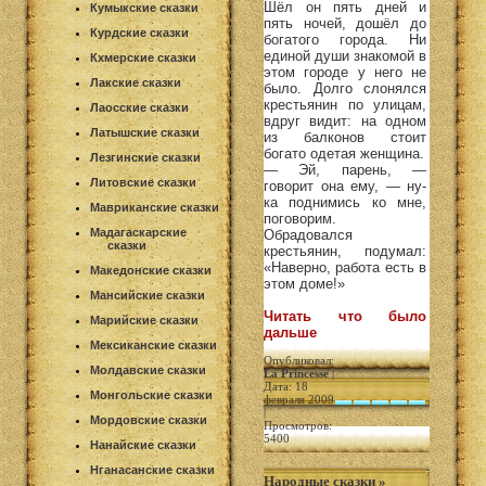
Шёл он пять дней и
Кумыкские сказки
пять ночей, дошёл до
Курдские сказки
богатого города. Ни
единой души знакомой в
Кхмерские сказки
этом городе у него не
Лакские сказки
было. Долго слонялся
крестьянин по улицам,
Лаосские сказки
вдруг видит: на одном
Латышские сказки
из балконов стоит
богато одетая женщина.
Лезгинские сказки
— Эй, парень, —
Литовские сказки
говорит она ему, — ну-
ка поднимись ко мне,
Мавриканские сказки
поговорим.
Мадагаскарские
Обрадовался
сказки
крестьянин, подумал:
«Наверно, работа есть в
Македонские сказки
этом доме!»
Мансийские сказки
Читать что было
Марийские сказки
дальше
Мексиканские сказки
Опубликовал:
Молдавские сказки
La Princesse
|
Дата: 18
Монгольские сказки
февраля 2009
|
Мордовские сказки
Просмотров:
5400
Нанайские сказки
Нганасанские сказки
Народные сказки
»