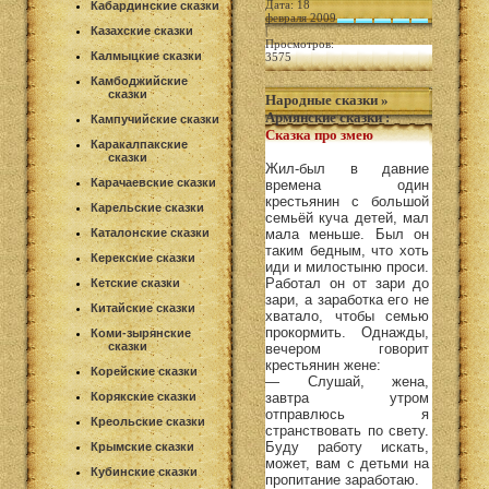
Дата: 18
Кабардинские сказки
февраля 2009
Казахские сказки
|
Просмотров:
Калмыцкие сказки
3575
Камбоджийские
сказки
Народные сказки
»
Армянские сказки
:
Кампучийские сказки
Сказка про змею
Каракалпакские
сказки
Жил-был в давние
Карачаевские сказки
времена один
крестьянин с большой
Карельские сказки
семьёй куча детей, мал
Каталонские сказки
мала меньше. Был он
таким бедным, что хоть
Керекские сказки
иди и милостыню проси.
Работал он от зари до
Кетские сказки
зари, а заработка его не
Китайские сказки
хватало, чтобы семью
прокормить. Однажды,
Коми-зырянские
сказки
вечером говорит
крестьянин жене:
Корейские сказки
— Слушай, жена,
Корякские сказки
завтра утром
отправлюсь я
Креольские сказки
странствовать по свету.
Буду работу искать,
Крымские сказки
может, вам с детьми на
Кубинские сказки
пропитание заработаю.