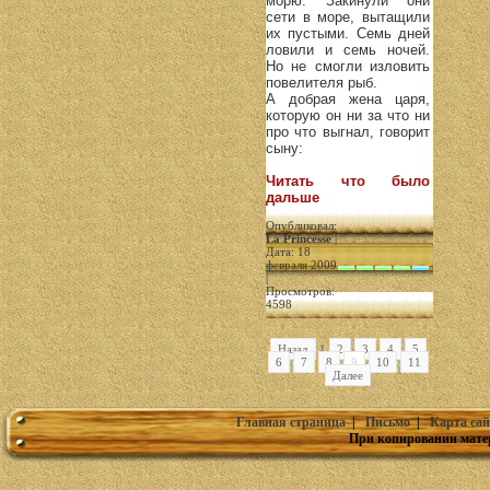
морю. Закинули они
сети в море, вытащили
их пустыми. Семь дней
ловили и семь ночей.
Но не смогли изловить
повелителя рыб.
А добрая жена царя,
которую он ни за что ни
про что выгнал, говорит
сыну:
Читать что было
дальше
Опубликовал:
La Princesse
|
Дата: 18
февраля 2009
|
Просмотров:
4598
Назад
1
2
3
4
5
6
7
8
9
10
11
Далее
Главная страница
|
Письмо
|
Карта сай
При копировании мате