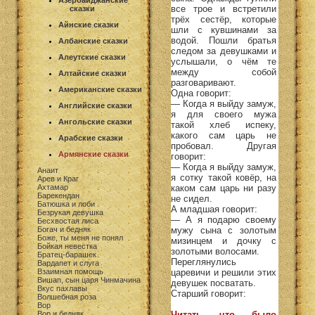
Азербайджанские
все трое и встретили
сказки
трёх сестёр, которые
Айнские сказки
шли с кувшинами за
водой. Пошли братья
Албанские сказки
следом за девушками и
Алеутские сказки
услышали, о чём те
между собой
Алтайские сказки
разговаривают.
Американские сказки
Одна говорит:
— Когда я выйду замуж,
Английские сказки
я для своего мужа
Ангольские сказки
такой хлеб испеку,
какого сам царь не
Арабские сказки
пробовал. Другая
Армянские сказки
говорит:
— Когда я выйду замуж,
Анаит
я сотку такой ковёр, на
Арев и Краг
Ахтамар
каком сам царь ни разу
Барекендан
не сидел.
Батюшка и лоби
А младшая говорит:
Безрукая девушка
— А я подарю своему
Бесхвостая лиса
Богач и бедняк
мужу сына с золотым
Боже, ты меня не понял
мизинцем и дочку с
Бойкая невестка
золотыми волосами.
Братец-барашек
Переглянулись
Вардапет и слуга
Взаимная помощь
царевичи и решили этих
Вишап, сын царя Чинмачина
девушек посватать.
Вкус пахлавы
Старший говорит:
Волшебная роза
Вор
Вор и бедняк
Читать что было