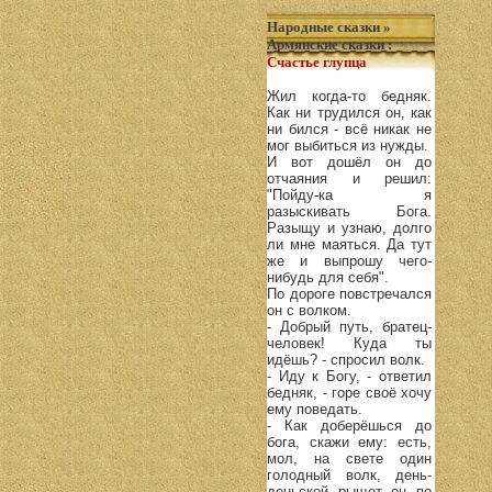
Народные сказки
»
Армянские сказки
:
Счастье глупца
Жил когда-то бедняк.
Как ни трудился он, как
ни бился - всё никак не
мог выбиться из нужды.
И вот дошёл он до
отчаяния и решил:
"Пойду-ка я
разыскивать Бога.
Разыщу и узнаю, долго
ли мне маяться. Да тут
же и выпрошу чего-
нибудь для себя".
По дороге повстречался
он с волком.
- Добрый путь, братец-
человек! Куда ты
идёшь? - спросил волк.
- Иду к Богу, - ответил
бедняк, - горе своё хочу
ему поведать.
- Как доберёшься до
бога, скажи ему: есть,
мол, на свете один
голодный волк, день-
деньской рыщет он по