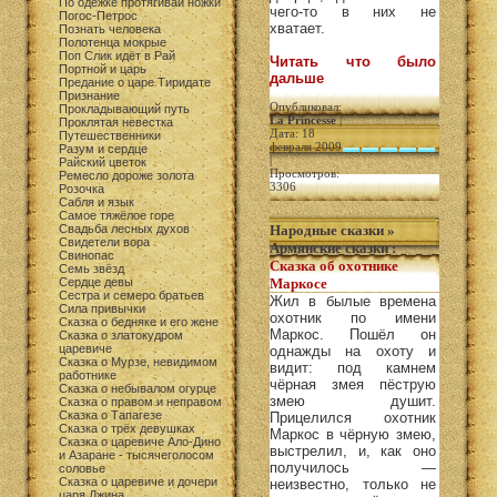
По одежке протягивай ножки
чего-то в них не
Погос-Петрос
хватает.
Познать человека
Полотенца мокрые
Поп Слик идёт в Рай
Читать что было
Портной и царь
дальше
Предание о царе Тиридате
Признание
Опубликовал:
Прокладывающий путь
La Princesse
|
Проклятая невестка
Дата: 18
Путешественники
февраля 2009
Разум и сердце
|
Райский цветок
Просмотров:
Ремесло дороже золота
3306
Розочка
Сабля и язык
Самое тяжёлое горе
Свадьба лесных духов
Народные сказки
»
Свидетели вора
Армянские сказки
:
Свинопас
Сказка об охотнике
Семь звёзд
Сердце девы
Маркосе
Сестра и семеро братьев
Жил в былые времена
Сила привычки
охотник по имени
Сказка о бедняке и его жене
Маркос. Пошёл он
Сказка о златокудром
царевиче
однажды на охоту и
Сказка о Мурзе, невидимом
видит: под камнем
работнике
чёрная змея пёструю
Сказка о небывалом огурце
змею душит.
Сказка о правом и неправом
Сказка о Тапагезе
Прицелился охотник
Сказка о трёх девушках
Маркос в чёрную змею,
Сказка о царевиче Ало-Дино
выстрелил, и, как оно
и Азаране - тысячеголосом
получилось —
соловье
Сказка о царевиче и дочери
неизвестно, только не
царя Джина