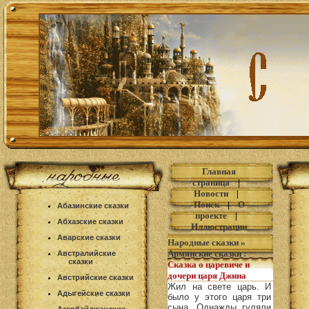
Главная
страница
|
Новости
|
Поиск
|
О
Абазинские сказки
проекте
|
Абхазские сказки
Иллюстрации
Аварские сказки
Народные сказки
»
Армянские сказки
:
Австралийские
сказки
Сказка о царевиче и
дочери царя Джина
Австрийские сказки
Жил на свете царь. И
Адыгейские сказки
было у этого царя три
сына. Однажды гуляли