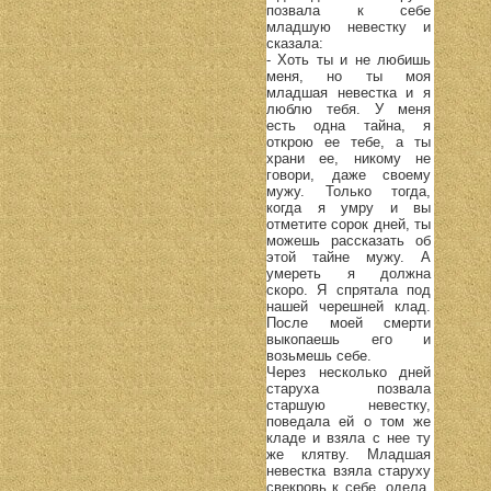
позвала к себе
младшую невестку и
сказала:
- Хоть ты и не любишь
меня, но ты моя
младшая невестка и я
люблю тебя. У меня
есть одна тайна, я
открою ее тебе, а ты
храни ее, никому не
говори, даже своему
мужу. Только тогда,
когда я умру и вы
отметите сорок дней, ты
можешь рассказать об
этой тайне мужу. А
умереть я должна
скоро. Я спрятала под
нашей черешней клад.
После моей смерти
выкопаешь его и
возьмешь себе.
Через несколько дней
старуха позвала
старшую невестку,
поведала ей о том же
кладе и взяла с нее ту
же клятву. Младшая
невестка взяла старуху
свекровь к себе, одела,