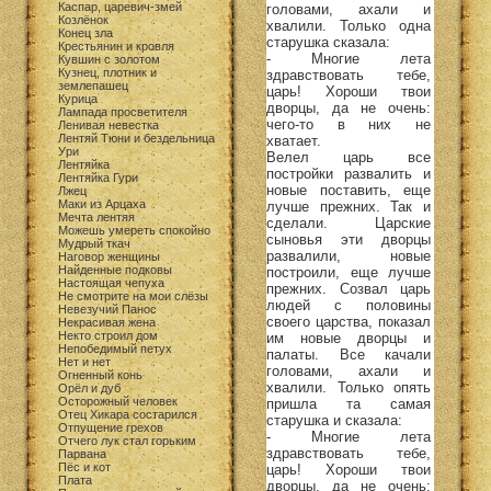
Каспар, царевич-змей
головами, ахали и
Козлёнок
хвалили. Только одна
Конец зла
старушка сказала:
Крестьянин и кровля
- Многие лета
Кувшин с золотом
Кузнец, плотник и
здравствовать тебе,
землепашец
царь! Хороши твои
Курица
дворцы, да не очень:
Лампада просветителя
чего-то в них не
Ленивая невестка
Лентяй Тюни и бездельница
хватает.
Ури
Велел царь все
Лентяйка
постройки развалить и
Лентяйка Гури
новые поставить, еще
Лжец
Маки из Арцаха
лучше прежних. Так и
Мечта лентяя
сделали. Царские
Можешь умереть спокойно
сыновья эти дворцы
Мудрый ткач
развалили, новые
Наговор женщины
Найденные подковы
построили, еще лучше
Настоящая чепуха
прежних. Созвал царь
Не смотрите на мои слёзы
людей с половины
Невезучий Панос
своего царства, показал
Некрасивая жена
Некто строил дом
им новые дворцы и
Непобедимый петух
палаты. Все качали
Нет и нет
головами, ахали и
Огненный конь
хвалили. Только опять
Орёл и дуб
Осторожный человек
пришла та самая
Отец Хикара состарился
старушка и сказала:
Отпущение грехов
- Многие лета
Отчего лук стал горьким
здравствовать тебе,
Парвана
Пёс и кот
царь! Хороши твои
Плата
дворцы, да не очень: