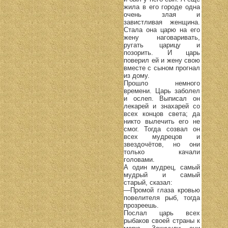
жила в его городе одна
очень злая и
завистливая женщина.
Стала она царю на его
жену наговаривать,
ругать царицу и
позорить. И царь
поверил ей и жену свою
вместе с сыном прогнал
из дому.
Прошло немного
времени. Царь заболел
и ослеп. Выписал он
лекарей и знахарей со
всех концов света; да
никто вылечить его не
смог. Тогда созвал он
всех мудрецов и
звездочётов, но они
только качали
головами.
А один мудрец, самый
мудрый и самый
старый, сказал:
—Промой глаза кровью
повелителя рыб, тогда
прозреешь.
Послал царь всех
рыбаков своей страны к