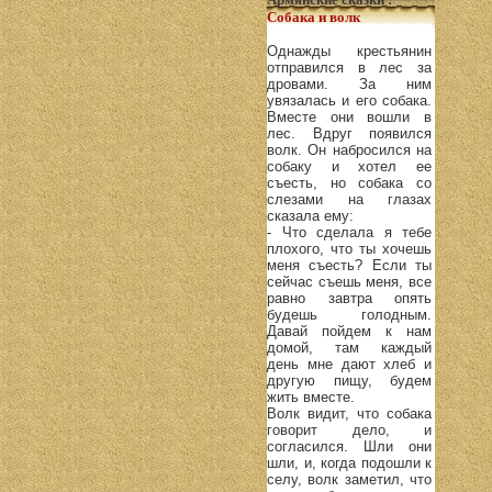
Собака и волк
Однажды крестьянин
отправился в лес за
дровами. За ним
увязалась и его собака.
Вместе они вошли в
лес. Вдруг появился
волк. Он набросился на
собаку и хотел ее
съесть, но собака со
слезами на глазах
сказала ему:
- Что сделала я тебе
плохого, что ты хочешь
меня съесть? Если ты
сейчас съешь меня, все
равно завтра опять
будешь голодным.
Давай пойдем к нам
домой, там каждый
день мне дают хлеб и
другую пищу, будем
жить вместе.
Волк видит, что собака
говорит дело, и
согласился. Шли они
шли, и, когда подошли к
селу, волк заметил, что