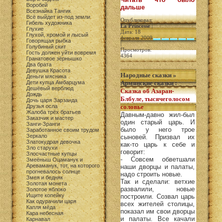
Воробей
дальше
Всезнайка Тангик
Всё выйдет из-под земли
Опубликовал:
Гибель художника
La Princesse
|
Глухие
Дата: 18
Глухой, хромой и лысый
февраля 2009
Говорящая рыбка
|
Голубиный скит
Просмотров:
Гость должен уйти вовремя
4364
Гранатовое зёрнышко
Два брата
Девушка Красота
Народные сказки
»
Деньги мясника
Дети купца Амбарцума
Армянские сказки
:
Дешёвый верблюд
Сказка об Азаран-
Дождь
Блбуле, тысячеголосом
Дочь царя Зарзанда
Друзья осла
соловье
Жалоба трёх братьев
Давным-давно жил-был
Заказчик и мастер
один старый царь. И
Занги-Зранги
было у него трое
Заработанное своим трудом
Зеркало
сыновей. Призвал их
Златокудрая девочка
как-то царь к себе и
Зло старухи
говорит:
Злосчастные купцы
- Совсем обветшали
Змеёныш Оцаманук и
Ареваманук, тот, на которого
наши дворцы и палаты,
прогневалось солнце
надо строить новые.
Змея и бедняк
Так и сделали: ветхие
Золотая монета
развалили, новые
Золотое яблоко
Ищите копейку
построили. Созвал царь
Как одурачили царя
всех жителей столицы,
Капля мёда
показал им свои дворцы
Кара небесная
и палаты. Все качали
Карнавал