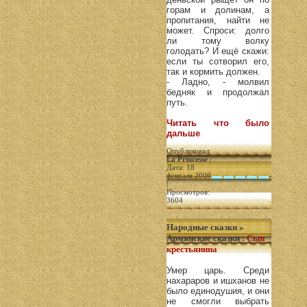
горам и долинам, а
пропитания, найти не
может. Спроси: долго
ли тому волку
голодать? И ещё скажи:
если ты сотворил его,
так и кормить должен.
- Ладно, - молвил
бедняк и продолжал
путь.
Читать что было
дальше
Опубликовал:
La Princesse
|
Дата: 18
февраля 2009
|
Просмотров:
3604
Народные сказки
»
Армянские сказки
:
Сын
крестьянина
Умер царь. Среди
нахараров и ишханов не
было единодушия, и они
не смогли выбрать