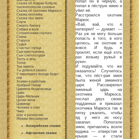
попал он в чёрную, а
Сказка об Азаран-Блбуле,
попал в пёструю змею и
тысячеголосом соловье
убил её.
Сказка об охотнике Маркосе
Сказка охотника
Расстроился охотник
Сказка про змею
Маркос.
Слуга
«Вай, вай, что я
Смерть Кикоса
натворил! — думает. —
Собака и волк
Сотрапезники скупого
Раз уж не могу больше
Спина
попасть в того, в кого
Старуха
целюсь, не охотник я
Судья
вовсе. И будь я
Счастье глупца
Сын крестьянина
проклят, если ещё хоть
Сын слепого царя
раз возьму ружьё в
Тесть и зять
руки».
Топор
И подумайте, что же
Три завета
Ты добился своего
оказалось! Случилось
У пирующего всегда будет
так, что пёст-рая змея
пир
была женой змеиного
Хозяин и работник
царя. Рассвирепел
Храбрый Назар
Царевна бездельница
змеиный царь на
Царь
охотника Маркоса,
Царь-Мельник
послал двух своих
Целая жена
подданных и приказал
Цовинар
Человек и снег
охотника Маркоса так в
Чико
пятку ужалить, чтобы
Шах и разносчик
яд у него из носу
Яблоки бессмертия
закапал. Поползли
Ассирийские сказки
змеи, притаились возле
ердика — отверстия в
Афганские сказки
крыше — и стали