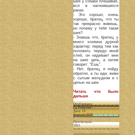
шея у собаки плешивая,
вся в нагноившихся
ранах.
- Это хорошо, очень
хорошо, братец, что ты
так прекрасно живешь,
но почему у тебя такая
шея?
- Знаешь что, братец, у
моего хозяина дурной
характер: перед тем как
положить передо мной
хлеб, он надевает мне
на шею цепь, а затем
говорит: "Ешь".
- Нет, братец, я пойду
обратно, а ты иди, живи
с сытым желудком и с
цепью на шее.
Читать что было
дальше
Опубликовал:
La Princesse
|
Дата: 18
февраля 2009
|
Просмотров:
3891