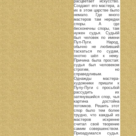
расцветает искусство.
Создают его мастера, а
их в этом царстве было
немало. Где много
мастеров там нередки
споры. А где
бесконечны споры, там
нужен судья. Судьёй
был человек по имени
Пул-Пуги. Народ,
обычно не любивший
таскаться по судам,
охотно шёл к нему.
Причина была простая:
судья был человеком
строгим, но
справедливым.
Однажды мастера-
художники пришли к
Пулу-Пуги с просьбой
рассудить их
затянувшийся спор, чья
картина достойна
потомков. Решить этот
спор было тем более
трудно, что каждый из
мастеров искренне
считал своё творение
самим совершенством.
Призадумался судья.