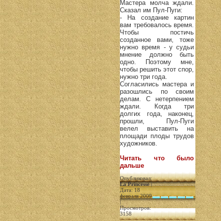
Мастера молча ждали.
Сказал им Пул-Пуги:
- На создание картин
вам требовалось время.
Чтобы постичь
созданное вами, тоже
нужно время - у судьи
мнение должно быть
одно. Поэтому мне,
чтобы решить этот спор,
нужно три года.
Согласились мастера и
разошлись по своим
делам. С нетерпением
ждали. Когда три
долгих года, наконец,
прошли, Пул-Пуги
велел выставить на
площади плоды трудов
художников.
Читать что было
дальше
Опубликовал:
La Princesse
|
Дата: 18
февраля 2009
|
Просмотров:
3158