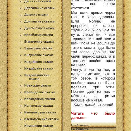
Даосские сказки
я, - все пошли
охотиться.
Даргинские сказки
Мы шли прямо через
Датские сказки
горы и через долины.
Шли молча, не
Долганские сказки
проронив ни слова,
Дунганские сказки
трудно ли было нам по
пути, легко ли, - всё
Еврейские сказки
терпели. Мы всё шли и
Египетские сказки
шли, пока не дошли до
такого места, где было
Зулусские сказки
три озера: два из них
Ингушские сказки
были пересохшими, а в
третьем вообще воды
Индейские сказки
не было.
Индийские сказки
Глянули мы на них и
вдруг заметили, что в
Индонезийские
том озере, в котором
сказки
вообще воды не было,
Иранские сказки
плавают три утки.
Причём две из них –
Ирландские сказки
мёртвые, а третья
Исландские сказки
вообще не живая.
- Хади, давай, стреляй!
Испанские сказки
Итальянские сказки
Читать что было
дальше
Ительменские сказки
Опубликовал:
Йеменские сказки
La Princesse
|