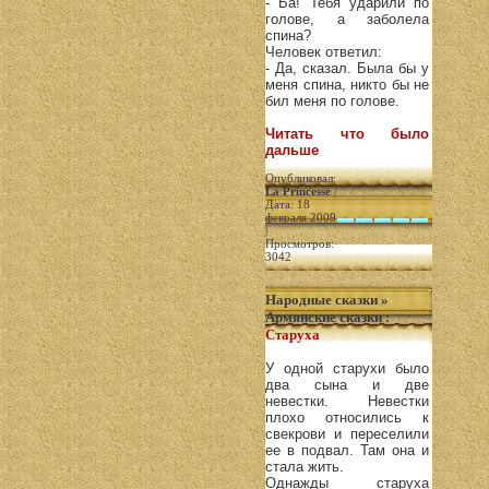
- Ба! Тебя ударили по
голове, а заболела
спина?
Человек ответил:
- Да, сказал. Была бы у
меня спина, никто бы не
бил меня по голове.
Читать что было
дальше
Опубликовал:
La Princesse
|
Дата: 18
февраля 2009
|
Просмотров:
3042
Народные сказки
»
Армянские сказки
:
Старуха
У одной старухи было
два сына и две
невестки. Невестки
плохо относились к
свекрови и переселили
ее в подвал. Там она и
стала жить.
Однажды старуха