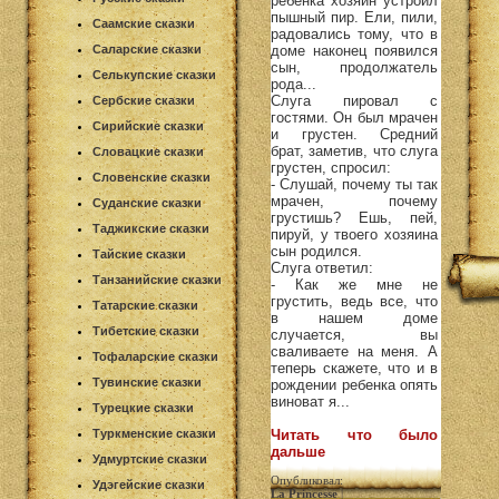
ребенка хозяин устроил
пышный пир. Ели, пили,
Саамские сказки
радовались тому, что в
Саларские сказки
доме наконец появился
сын, продолжатель
Селькупские сказки
рода...
Слуга пировал с
Сербские сказки
гостями. Он был мрачен
Сирийские сказки
и грустен. Средний
брат, заметив, что слуга
Словацкие сказки
грустен, спросил:
Словенские сказки
- Слушай, почему ты так
мрачен, почему
Суданские сказки
грустишь? Ешь, пей,
Таджикские сказки
пируй, у твоего хозяина
сын родился.
Тайские сказки
Слуга ответил:
Танзанийские сказки
- Как же мне не
грустить, ведь все, что
Татарские сказки
в нашем доме
Тибетские сказки
случается, вы
сваливаете на меня. А
Тофаларские сказки
теперь скажете, что и в
Тувинские сказки
рождении ребенка опять
виноват я...
Турецкие сказки
Туркменские сказки
Читать что было
дальше
Удмуртские сказки
Опубликовал:
Удэгейские сказки
La Princesse
|