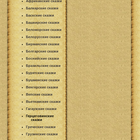
Африканские сказки
Балкарские сказки
Баскские сказки
Башкирские сказки
Беломорские сказки
Белорусские сказки
Бирманские сказки
Болгарские сказки
Боснийские сказки
Бразильские сказки
Бурятские сказки
Бушменские сказки
Венгерские сказки
Вепские сказки
Вьетнамские сказки
Гагаузские сказки
Герцеговинские
сказки
Греческие сказки
Грузинские сказки