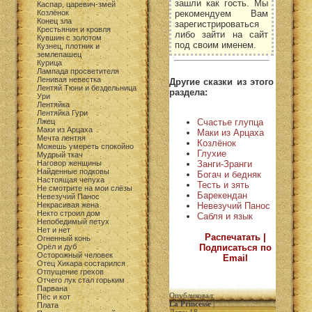
зашли как гость. Мы
Каспар, царевич-змей
рекомендуем Вам
Козлёнок
Конец зла
зарегистрироваться
Крестьянин и кровля
либо зайти на сайт
Кувшин с золотом
под своим именем.
Кузнец, плотник и
землепашец
Курица
Лампада просветителя
Ленивая невестка
Другие сказки из этого
Лентяй Тюни и бездельница
раздела:
Ури
Лентяйка
Лентяйка Гури
Счастье глупца
Лжец
Маки из Арцаха
Маки из Арцаха
Мечта лентяя
Козлёнок
Можешь умереть спокойно
Глухие
Мудрый ткач
Занги-Зранги
Наговор женщины
Найденные подковы
Богач и бедняк
Настоящая чепуха
Тесть и зять
Не смотрите на мои слёзы
Барекендан
Невезучий Панос
Невезучий Панос
Некрасивая жена
Некто строил дом
Сабля и язык
Непобедимый петух
Нет и нет
Распечатать |
Огненный конь
Подписаться по
Орёл и дуб
Осторожный человек
Email
Отец Хикара состарился
Отпущение грехов
Отчего лук стал горьким
Парвана
Опубликовал:
Пёс и кот
La Princesse
|
Плата