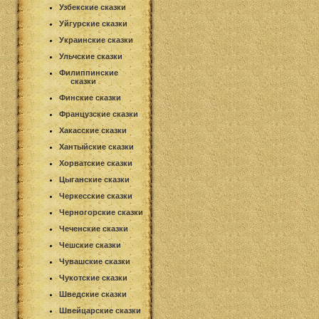
Узбекские сказки
Уйгурские сказки
Украинские сказки
Ульчские сказки
Филиппинские
сказки
Финские сказки
Французские сказки
Хакасские сказки
Хантыйские сказки
Хорватские сказки
Цыганские сказки
Черкесские сказки
Черногорские сказки
Чеченские сказки
Чешские сказки
Чувашские сказки
Чукотские сказки
Шведские сказки
Швейцарские сказки