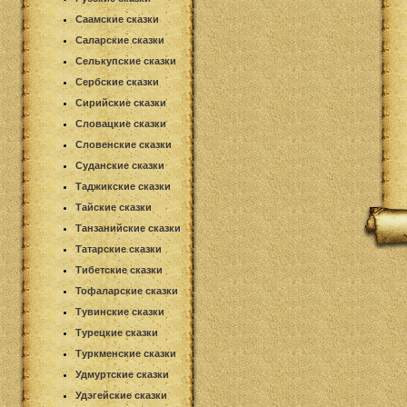
Саамские сказки
Саларские сказки
Селькупские сказки
Сербские сказки
Сирийские сказки
Словацкие сказки
Словенские сказки
Суданские сказки
Таджикские сказки
Тайские сказки
Танзанийские сказки
Татарские сказки
Тибетские сказки
Тофаларские сказки
Тувинские сказки
Турецкие сказки
Туркменские сказки
Удмуртские сказки
Удэгейские сказки