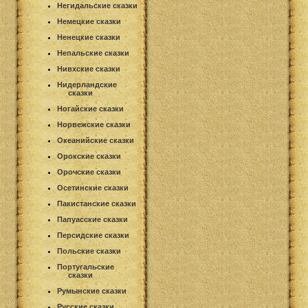
Негидальские сказки
Немецкие сказки
Ненецкие сказки
Непальские сказки
Нивхские сказки
Нидерландские
сказки
Ногайские сказки
Норвежские сказки
Океанийские сказки
Орокские сказки
Орочские сказки
Осетинские сказки
Пакистанские сказки
Папуасские сказки
Персидские сказки
Польские сказки
Португальские
сказки
Румынские сказки
Русские сказки