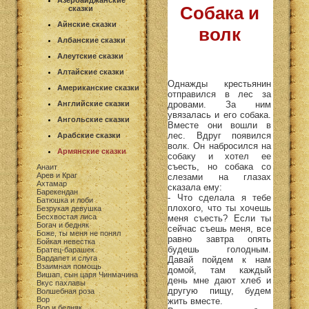
Азербайджанские
Собака и
сказки
Айнские сказки
волк
Албанские сказки
Алеутские сказки
Алтайские сказки
Однажды крестьянин
Американские сказки
отправился в лес за
дровами. За ним
Английские сказки
увязалась и его собака.
Ангольские сказки
Вместе они вошли в
лес. Вдруг появился
Арабские сказки
волк. Он набросился на
Армянские сказки
собаку и хотел ее
съесть, но собака со
Анаит
Арев и Краг
слезами на глазах
Ахтамар
сказала ему:
Барекендан
- Что сделала я тебе
Батюшка и лоби
плохого, что ты хочешь
Безрукая девушка
Бесхвостая лиса
меня съесть? Если ты
Богач и бедняк
сейчас съешь меня, все
Боже, ты меня не понял
равно завтра опять
Бойкая невестка
будешь голодным.
Братец-барашек
Вардапет и слуга
Давай пойдем к нам
Взаимная помощь
домой, там каждый
Вишап, сын царя Чинмачина
день мне дают хлеб и
Вкус пахлавы
другую пищу, будем
Волшебная роза
Вор
жить вместе.
Вор и бедняк