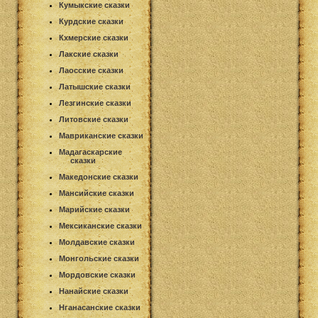
Кумыкские сказки
Курдские сказки
Кхмерские сказки
Лакские сказки
Лаосские сказки
Латышские сказки
Лезгинские сказки
Литовские сказки
Мавриканские сказки
Мадагаскарские
сказки
Македонские сказки
Мансийские сказки
Марийские сказки
Мексиканские сказки
Молдавские сказки
Монгольские сказки
Мордовские сказки
Нанайские сказки
Нганасанские сказки