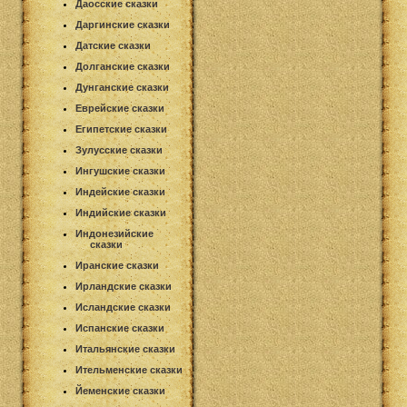
Даосские сказки
Даргинские сказки
Датские сказки
Долганские сказки
Дунганские сказки
Еврейские сказки
Египетские сказки
Зулусские сказки
Ингушские сказки
Индейские сказки
Индийские сказки
Индонезийские
сказки
Иранские сказки
Ирландские сказки
Исландские сказки
Испанские сказки
Итальянские сказки
Ительменские сказки
Йеменские сказки