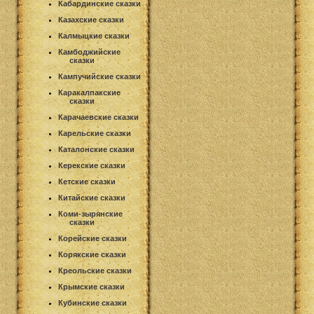
Кабардинские сказки
Казахские сказки
Калмыцкие сказки
Камбоджийские
сказки
Кампучийские сказки
Каракалпакские
сказки
Карачаевские сказки
Карельские сказки
Каталонские сказки
Керекские сказки
Кетские сказки
Китайские сказки
Коми-зырянские
сказки
Корейские сказки
Корякские сказки
Креольские сказки
Крымские сказки
Кубинские сказки