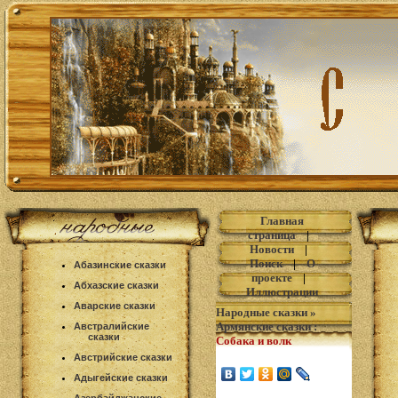
Главная
страница
|
Новости
|
Поиск
|
О
Абазинские сказки
проекте
|
Абхазские сказки
Иллюстрации
Аварские сказки
Народные сказки
»
Армянские сказки
:
Австралийские
сказки
Собака и волк
Австрийские сказки
Адыгейские сказки