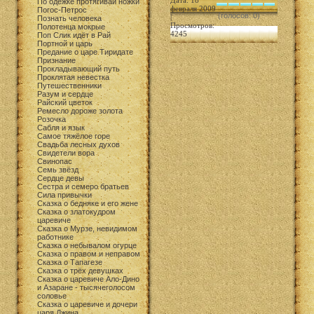
Дата: 18
По одежке протягивай ножки
февраля 2009
Погос-Петрос
(голосов: 0)
|
Познать человека
Просмотров:
Полотенца мокрые
4245
Поп Слик идёт в Рай
Портной и царь
Предание о царе Тиридате
Признание
Прокладывающий путь
Проклятая невестка
Путешественники
Разум и сердце
Райский цветок
Ремесло дороже золота
Розочка
Сабля и язык
Самое тяжёлое горе
Свадьба лесных духов
Свидетели вора
Свинопас
Семь звёзд
Сердце девы
Сестра и семеро братьев
Сила привычки
Сказка о бедняке и его жене
Сказка о златокудром
царевиче
Сказка о Мурзе, невидимом
работнике
Сказка о небывалом огурце
Сказка о правом и неправом
Сказка о Тапагезе
Сказка о трёх девушках
Сказка о царевиче Ало-Дино
и Азаране - тысячеголосом
соловье
Сказка о царевиче и дочери
царя Джина