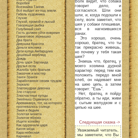
Волк видит, что собака
Воробей
говорит дело, и
Всезнайка Тангик
согласился. Шли они
Всё выйдет из-под земли
Гибель художника
шли, и, когда подошли к
Глухие
селу, волк заметил, что
Глухой, хромой и лысый
шея у собаки плешивая,
Говорящая рыбка
вся в нагноившихся
Голубиный скит
Гость должен уйти вовремя
ранах.
Гранатовое зёрнышко
- Это хорошо, очень
Два брата
хорошо, братец, что ты
Девушка Красота
так прекрасно живешь,
Деньги мясника
Дети купца Амбарцума
но почему у тебя такая
Дешёвый верблюд
шея?
Дождь
- Знаешь что, братец, у
Дочь царя Зарзанда
моего хозяина дурной
Друзья осла
Жалоба трёх братьев
характер: перед тем как
Заказчик и мастер
положить передо мной
Занги-Зранги
хлеб, он надевает мне
Заработанное своим трудом
на шею цепь, а затем
Зеркало
Златокудрая девочка
говорит: "Ешь".
Зло старухи
- Нет, братец, я пойду
Злосчастные купцы
обратно, а ты иди, живи
Змеёныш Оцаманук и
с сытым желудком и с
Ареваманук, тот, на которого
прогневалось солнце
цепью на шее.
Змея и бедняк
Золотая монета
Золотое яблоко
Ищите копейку
Следующая сказка ->
Как одурачили царя
Капля мёда
Уважаемый читатель,
Кара небесная
мы заметили, что Вы
Карнавал