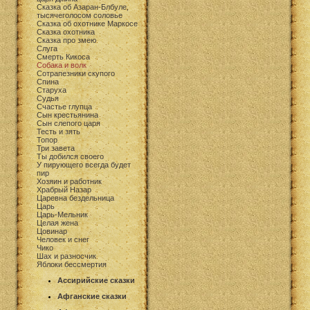
Сказка об Азаран-Блбуле,
тысячеголосом соловье
Сказка об охотнике Маркосе
Сказка охотника
Сказка про змею
Слуга
Смерть Кикоса
Собака и волк
Сотрапезники скупого
Спина
Старуха
Судья
Счастье глупца
Сын крестьянина
Сын слепого царя
Тесть и зять
Топор
Три завета
Ты добился своего
У пирующего всегда будет
пир
Хозяин и работник
Храбрый Назар
Царевна бездельница
Царь
Царь-Мельник
Целая жена
Цовинар
Человек и снег
Чико
Шах и разносчик
Яблоки бессмертия
Ассирийские сказки
Афганские сказки