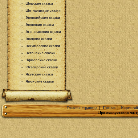
Шорские сказки
Шотландские сказки
Эвенкийские сказки
Эвенские сказки
Эганасанские сказки
Энецкие сказки
Эскимосские сказки
Эстонские сказки
Эфиопские сказки
Юкагирские сказки
Якутские сказки
Японские сказки
Главная страница
|
Письмо
|
Карта сай
При копировании мате