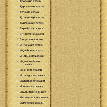
Даосские сказки
Даргинские сказки
Датские сказки
Долганские сказки
Дунганские сказки
Еврейские сказки
Египетские сказки
Зулусские сказки
Ингушские сказки
Индейские сказки
Индийские сказки
Индонезийские
сказки
Иранские сказки
Ирландские сказки
Исландские сказки
Испанские сказки
Итальянские сказки
Ительменские сказки
Йеменские сказки