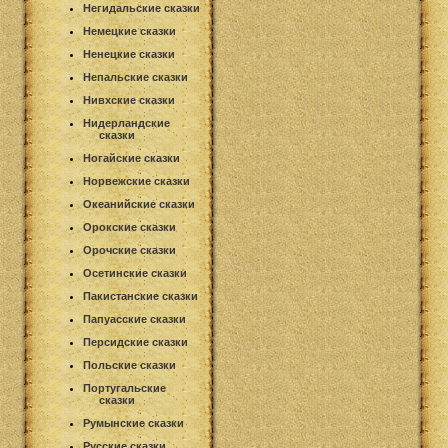
Негидальские сказки
Немецкие сказки
Ненецкие сказки
Непальские сказки
Нивхские сказки
Нидерландские
сказки
Ногайские сказки
Норвежские сказки
Океанийские сказки
Орокские сказки
Орочские сказки
Осетинские сказки
Пакистанские сказки
Папуасские сказки
Персидские сказки
Польские сказки
Португальские
сказки
Румынские сказки
Русские сказки