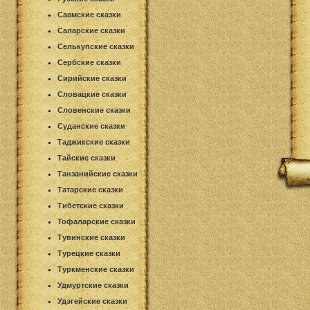
Саамские сказки
Саларские сказки
Селькупские сказки
Сербские сказки
Сирийские сказки
Словацкие сказки
Словенские сказки
Суданские сказки
Таджикские сказки
Тайские сказки
Танзанийские сказки
Татарские сказки
Тибетские сказки
Тофаларские сказки
Тувинские сказки
Турецкие сказки
Туркменские сказки
Удмуртские сказки
Удэгейские сказки