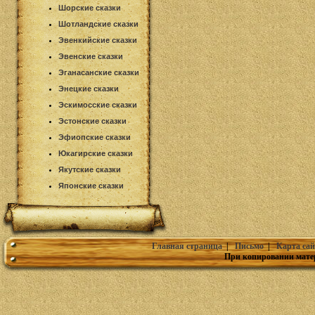
Шорские сказки
Шотландские сказки
Эвенкийские сказки
Эвенские сказки
Эганасанские сказки
Энецкие сказки
Эскимосские сказки
Эстонские сказки
Эфиопские сказки
Юкагирские сказки
Якутские сказки
Японские сказки
Главная страница
|
Письмо
|
Карта сай
При копировании мате