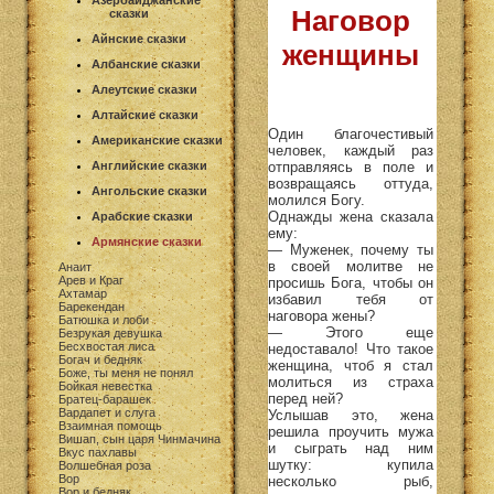
Азербайджанские
Наговор
сказки
Айнские сказки
женщины
Албанские сказки
Алеутские сказки
Алтайские сказки
Один благочестивый
Американские сказки
человек, каждый раз
отправляясь в поле и
Английские сказки
возвращаясь оттуда,
Ангольские сказки
молился Богу.
Однажды жена сказала
Арабские сказки
ему:
Армянские сказки
— Муженек, почему ты
в своей молитве не
Анаит
Арев и Краг
просишь Бога, чтобы он
Ахтамар
избавил тебя от
Барекендан
наговора жены?
Батюшка и лоби
— Этого еще
Безрукая девушка
Бесхвостая лиса
недоставало! Что такое
Богач и бедняк
женщина, чтоб я стал
Боже, ты меня не понял
молиться из страха
Бойкая невестка
перед ней?
Братец-барашек
Вардапет и слуга
Услышав это, жена
Взаимная помощь
решила проучить мужа
Вишап, сын царя Чинмачина
и сыграть над ним
Вкус пахлавы
шутку: купила
Волшебная роза
Вор
несколько рыб,
Вор и бедняк