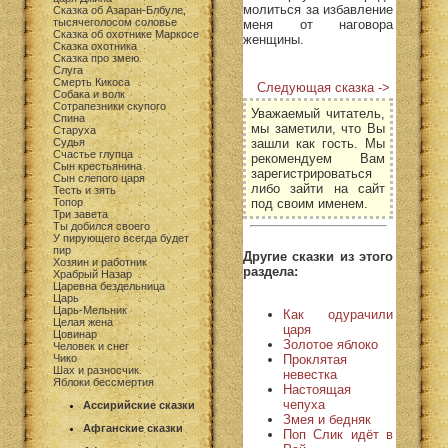
молиться за избавление
Сказка об Азаран-Блбуле,
тысячеголосом соловье
меня от наговора
Сказка об охотнике Маркосе
женщины.
Сказка охотника
Сказка про змею
Слуга
Смерть Кикоса
Следующая сказка ->
Собака и волк
Сотрапезники скупого
Уважаемый читатель,
Спина
мы заметили, что Вы
Старуха
зашли как гость. Мы
Судья
Счастье глупца
рекомендуем Вам
Сын крестьянина
зарегистрироваться
Сын слепого царя
либо зайти на сайт
Тесть и зять
под своим именем.
Топор
Три завета
Ты добился своего
У пирующего всегда будет
пир
Другие сказки из этого
Хозяин и работник
раздела:
Храбрый Назар
Царевна бездельница
Царь
Царь-Мельник
Как одурачили
Целая жена
царя
Цовинар
Золотое яблоко
Человек и снег
Проклятая
Чико
Шах и разносчик
невестка
Яблоки бессмертия
Настоящая
чепуха
Ассирийские сказки
Змея и бедняк
Афганские сказки
Поп Слик идёт в