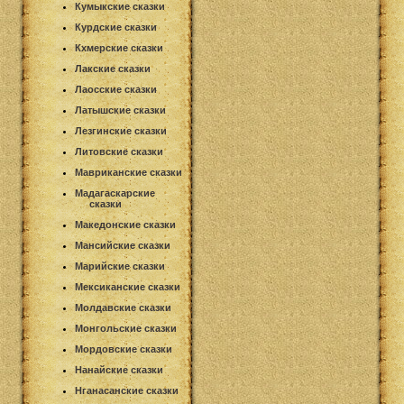
Кумыкские сказки
Курдские сказки
Кхмерские сказки
Лакские сказки
Лаосские сказки
Латышские сказки
Лезгинские сказки
Литовские сказки
Мавриканские сказки
Мадагаскарские
сказки
Македонские сказки
Мансийские сказки
Марийские сказки
Мексиканские сказки
Молдавские сказки
Монгольские сказки
Мордовские сказки
Нанайские сказки
Нганасанские сказки