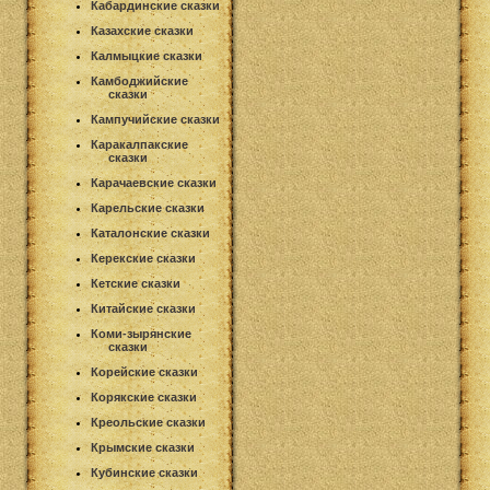
Кабардинские сказки
Казахские сказки
Калмыцкие сказки
Камбоджийские
сказки
Кампучийские сказки
Каракалпакские
сказки
Карачаевские сказки
Карельские сказки
Каталонские сказки
Керекские сказки
Кетские сказки
Китайские сказки
Коми-зырянские
сказки
Корейские сказки
Корякские сказки
Креольские сказки
Крымские сказки
Кубинские сказки