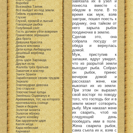
завязала их в узел и
Воробей
понесла вместе с
Всезнайка Тангик
обедом в поле. В то
Всё выйдет из-под земли
Гибель художника
время как муж, взяв
Глухие
завтрак, пошел поесть к
Глухой, хромой и лысый
роднику, она тайком от
Говорящая рыбка
него зарыла рыбок
Голубиный скит
Гость должен уйти вовремя
поодиночке в землю.
Гранатовое зёрнышко
Сделав это, она
Два брата
собрала посуду от
Девушка Красота
обеда и вернулась
Деньги мясника
Дети купца Амбарцума
домой.
Дешёвый верблюд
Муж, приступив к
Дождь
запашке, вдруг увидел,
Дочь царя Зарзанда
что из разрытой земли
Друзья осла
Жалоба трёх братьев
выходит рыба. Собрал
Заказчик и мастер
он рыбок, принес
Занги-Зранги
вечером домой и
Заработанное своим трудом
рассказал жене, как
Зеркало
Златокудрая девочка
выкопал их из земли.
Зло старухи
При этом он выразил
Злосчастные купцы
свой восторг по поводу
Змеёныш Оцаманук и
того, что господь бог и в
Ареваманук, тот, на которого
прогневалось солнце
земле может сотворить
Змея и бедняк
рыбу. Муж наказал жене
Золотая монета
их сварить, чтоб на
Золотое яблоко
следующий день
Ищите копейку
Как одурачили царя
пообедать ими в поле.
Капля мёда
Жена сварила рыбок,
Кара небесная
сама съела их и, взяв с
Карнавал