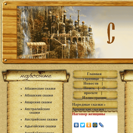
Главная
страница
|
Новости
|
Поиск
|
О
Абазинские сказки
проекте
|
Абхазские сказки
Иллюстрации
Аварские сказки
Народные сказки
»
Армянские сказки
:
Австралийские
сказки
Наговор женщины
Австрийские сказки
Адыгейские сказки