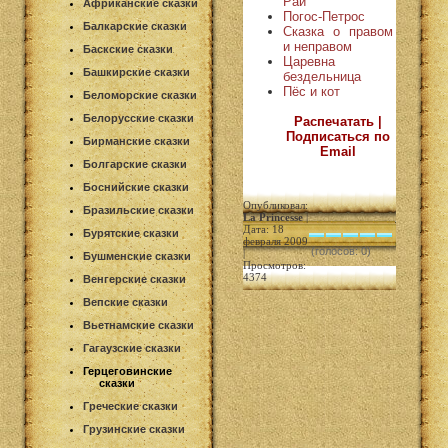
Рай
Африканские сказки
Погос-Петрос
Балкарские сказки
Сказка о правом
и неправом
Баскские сказки
Царевна
Башкирские сказки
бездельница
Пёс и кот
Беломорские сказки
Белорусские сказки
Распечатать |
Подписаться по
Бирманские сказки
Email
Болгарские сказки
Боснийские сказки
Опубликовал:
Бразильские сказки
La Princesse
|
Дата: 18
Бурятские сказки
февраля 2009
(голосов: 0)
|
Бушменские сказки
Просмотров:
4374
Венгерские сказки
Вепские сказки
Вьетнамские сказки
Гагаузские сказки
Герцеговинские
сказки
Греческие сказки
Грузинские сказки