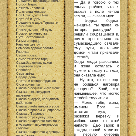
По одежке протягивай ножки
— Да я говорю о тех
Погос-Петрос
самых рыбках, что я
Познать человека
вырыл в поле из-под
Полотенца мокрые
Поп Слик идёт в Рай
земли, — сказал муж.
Портной и царь
— Бедная, бедная
Предание о царе Тиридате
женщина, ты права, он
Признание
потерял рассудок! —
Прокладывающий путь
Проклятая невестка
решили собравшиеся и,
Путешественники
сочтя крестьянина за
Разум и сердце
сумасшедшего, связали
Райский цветок
ему руки, доставили
Ремесло дороже золота
Розочка
домой и там привязали
Сабля и язык
к столбу.
Самое тяжёлое горе
Когда люди разошлись
Свадьба лесных духов
и жена осталась с
Свидетели вора
Свинопас
мужем с глазу на глаз,
Семь звёзд
она сказала ему:
Сердце девы
— Ну что, ты все еще
Сестра и семеро братьев
не боишься наговора
Сила привычки
Сказка о бедняке и его жене
женщины? Знай, это
Сказка о златокудром
наименьшее, что могло
царевиче
с тобой случиться.
Сказка о Мурзе, невидимом
— Молю тебя, жена,
работнике
Сказка о небывалом огурце
именем Бога, —
Сказка о правом и неправом
ответил муж, —
Сказка о Тапагезе
развяжи веревку и
Сказка о трёх девушках
избавь меня от этой
Сказка о царевиче Ало-Дино
и Азаране - тысячеголосом
напасти! Даю зарок в
соловье
каждодневной молитве
Сказка о царевиче и дочери
в первую очередь
царя Джина