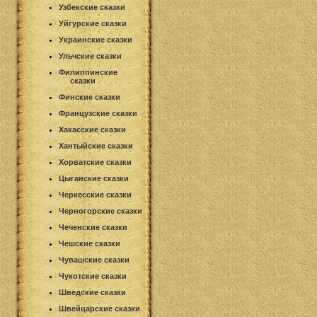
Узбекские сказки
Уйгурские сказки
Украинские сказки
Ульчские сказки
Филиппинские
сказки
Финские сказки
Французские сказки
Хакасские сказки
Хантыйские сказки
Хорватские сказки
Цыганские сказки
Черкесские сказки
Черногорские сказки
Чеченские сказки
Чешские сказки
Чувашские сказки
Чукотские сказки
Шведские сказки
Швейцарские сказки