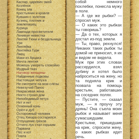
собой немного
Каспар, царевич-змей
Козлёнок
похлебки, понесла мужу
Конец зла
в поле.
Крестьянин и кровля
— А где же рыбки? —
Кувшин с золотом
спросил муж.
Кузнец, плотник и
землепашец
— О каких это рыбках
Курица
ты говоришь?
Лампада просветителя
— Да о тех, которых я
Ленивая невестка
достал из-под земли.
Лентяй Тюни и бездельница
Ури
— Ты, право, рехнулся!
Лентяйка
Никаких таких рыбок ты
Лентяйка Гури
домой не приносил, я их
Лжец
и видом не видела.
Маки из Арцаха
Мечта лентяя
Муж при этих словах
Можешь умереть спокойно
рассердился, взял
Мудрый ткач
дубину и хотел было
Наговор женщины
наброситься на жену, но
Найденные подковы
Настоящая чепуха
та подняла крик и
Не смотрите на мои слёзы
позвала на помощь
Невезучий Панос
крестьян, работавших
Некрасивая жена
на соседних полях.
Некто строил дом
Непобедимый петух
— Пустите, — сказал
Нет и нет
муж, — я проучу эту
Огненный конь
дрянь! Она съела моих
Орёл и дуб
рыбок и называет меня
Осторожный человек
Отец Хикара состарился
сумасшедшим.
Отпущение грехов
Крестьяне, пришедшие
Отчего лук стал горьким
на крик, спросили жену,
Парвана
о каких рыбках идет
Пёс и кот
Плата
речь.