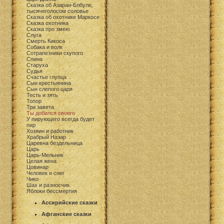
Сказка об Азаран-Блбуле,
тысячеголосом соловье
Сказка об охотнике Маркосе
Сказка охотника
Сказка про змею
Слуга
Смерть Кикоса
Собака и волк
Сотрапезники скупого
Спина
Старуха
Судья
Счастье глупца
Сын крестьянина
Сын слепого царя
Тесть и зять
Топор
Три завета
Ты добился своего
У пирующего всегда будет
пир
Хозяин и работник
Храбрый Назар
Царевна бездельница
Царь
Царь-Мельник
Целая жена
Цовинар
Человек и снег
Чико
Шах и разносчик
Яблоки бессмертия
Ассирийские сказки
Афганские сказки