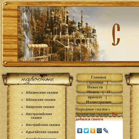
Главная
страница
|
Новости
|
Поиск
|
О
Абазинские сказки
проекте
|
Абхазские сказки
Иллюстрации
Аварские сказки
Народные сказки
»
Армянские сказки
:
Ты
Австралийские
сказки
добился своего
Австрийские сказки
Адыгейские сказки