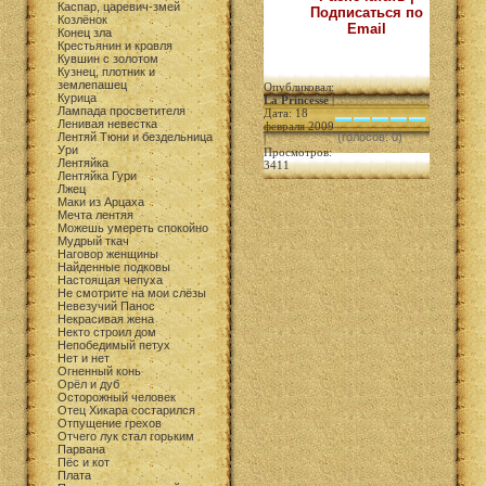
Каспар, царевич-змей
Подписаться по
Козлёнок
Email
Конец зла
Крестьянин и кровля
Кувшин с золотом
Кузнец, плотник и
землепашец
Опубликовал:
Курица
La Princesse
|
Лампада просветителя
Дата: 18
Ленивая невестка
февраля 2009
Лентяй Тюни и бездельница
(голосов: 0)
|
Ури
Просмотров:
Лентяйка
3411
Лентяйка Гури
Лжец
Маки из Арцаха
Мечта лентяя
Можешь умереть спокойно
Мудрый ткач
Наговор женщины
Найденные подковы
Настоящая чепуха
Не смотрите на мои слёзы
Невезучий Панос
Некрасивая жена
Некто строил дом
Непобедимый петух
Нет и нет
Огненный конь
Орёл и дуб
Осторожный человек
Отец Хикара состарился
Отпущение грехов
Отчего лук стал горьким
Парвана
Пёс и кот
Плата