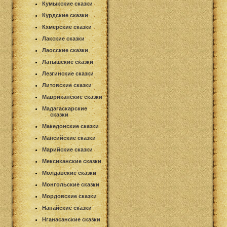
Кумыкские сказки
Курдские сказки
Кхмерские сказки
Лакские сказки
Лаосские сказки
Латышские сказки
Лезгинские сказки
Литовские сказки
Мавриканские сказки
Мадагаскарские
сказки
Македонские сказки
Мансийские сказки
Марийские сказки
Мексиканские сказки
Молдавские сказки
Монгольские сказки
Мордовские сказки
Нанайские сказки
Нганасанские сказки