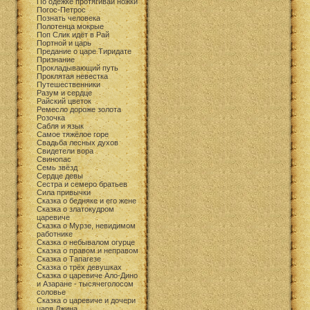
По одежке протягивай ножки
Погос-Петрос
Познать человека
Полотенца мокрые
Поп Слик идёт в Рай
Портной и царь
Предание о царе Тиридате
Признание
Прокладывающий путь
Проклятая невестка
Путешественники
Разум и сердце
Райский цветок
Ремесло дороже золота
Розочка
Сабля и язык
Самое тяжёлое горе
Свадьба лесных духов
Свидетели вора
Свинопас
Семь звёзд
Сердце девы
Сестра и семеро братьев
Сила привычки
Сказка о бедняке и его жене
Сказка о златокудром
царевиче
Сказка о Мурзе, невидимом
работнике
Сказка о небывалом огурце
Сказка о правом и неправом
Сказка о Тапагезе
Сказка о трёх девушках
Сказка о царевиче Ало-Дино
и Азаране - тысячеголосом
соловье
Сказка о царевиче и дочери
царя Джина