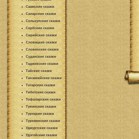
Саамские сказки
Саларские сказки
Селькупские сказки
Сербские сказки
Сирийские сказки
Словацкие сказки
Словенские сказки
Суданские сказки
Таджикские сказки
Тайские сказки
Танзанийские сказки
Татарские сказки
Тибетские сказки
Тофаларские сказки
Тувинские сказки
Турецкие сказки
Туркменские сказки
Удмуртские сказки
Удэгейские сказки