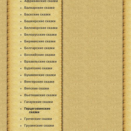
Африканские сказки
Балкарские сказки
Баскские сказки
Башкирские сказки
Беломорские сказки
Белорусские сказки
Бирманские сказки
Болгарские сказки
Боснийские сказки
Бразильские сказки
Бурятские сказки
Бушменские сказки
Венгерские сказки
Вепские сказки
Вьетнамские сказки
Гагаузские сказки
Герцеговинские
сказки
Греческие сказки
Грузинские сказки