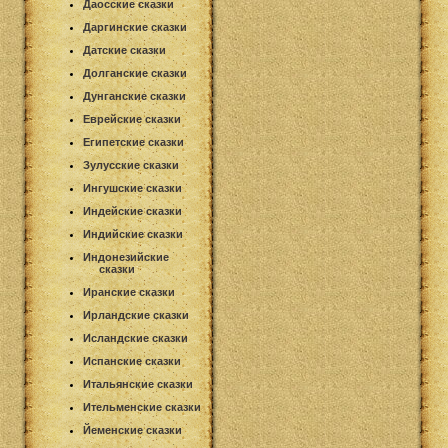
Даосские сказки
Даргинские сказки
Датские сказки
Долганские сказки
Дунганские сказки
Еврейские сказки
Египетские сказки
Зулусские сказки
Ингушские сказки
Индейские сказки
Индийские сказки
Индонезийские
сказки
Иранские сказки
Ирландские сказки
Исландские сказки
Испанские сказки
Итальянские сказки
Ительменские сказки
Йеменские сказки