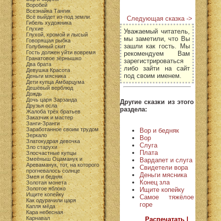
Воробей
Всезнайка Тангик
Всё выйдет из-под земли
Следующая сказка ->
Гибель художника
Глухие
Уважаемый читатель,
Глухой, хромой и лысый
мы заметили, что Вы
Говорящая рыбка
зашли как гость. Мы
Голубиный скит
Гость должен уйти вовремя
рекомендуем Вам
Гранатовое зёрнышко
зарегистрироваться
Два брата
либо зайти на сайт
Девушка Красота
под своим именем.
Деньги мясника
Дети купца Амбарцума
Дешёвый верблюд
Дождь
Дочь царя Зарзанда
Другие сказки из этого
Друзья осла
раздела:
Жалоба трёх братьев
Заказчик и мастер
Занги-Зранги
Заработанное своим трудом
Вор и бедняк
Зеркало
Вор
Златокудрая девочка
Слуга
Зло старухи
Плата
Злосчастные купцы
Змеёныш Оцаманук и
Вардапет и слуга
Ареваманук, тот, на которого
Свидетели вора
прогневалось солнце
Деньги мясника
Змея и бедняк
Конец зла
Золотая монета
Золотое яблоко
Ищите копейку
Ищите копейку
Самое тяжёлое
Как одурачили царя
горе
Капля мёда
Кара небесная
Карнавал
Распечатать |