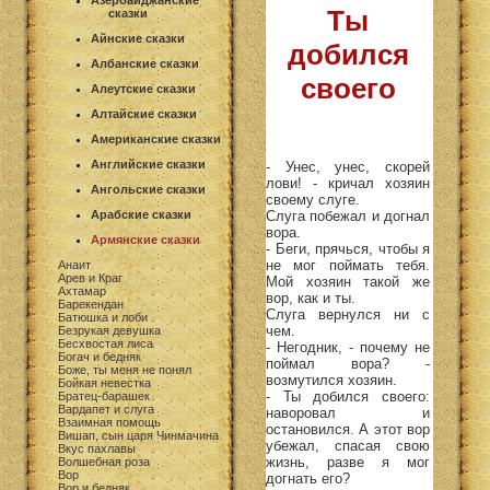
Азербайджанские
Ты
сказки
Айнские сказки
добился
Албанские сказки
своего
Алеутские сказки
Алтайские сказки
Американские сказки
Английские сказки
- Унес, унес, скорей
лови! - кричал хозяин
Ангольские сказки
своему слуге.
Слуга побежал и догнал
Арабские сказки
вора.
Армянские сказки
- Беги, прячься, чтобы я
не мог поймать тебя.
Анаит
Арев и Краг
Мой хозяин такой же
Ахтамар
вор, как и ты.
Барекендан
Слуга вернулся ни с
Батюшка и лоби
чем.
Безрукая девушка
Бесхвостая лиса
- Негодник, - почему не
Богач и бедняк
поймал вора? -
Боже, ты меня не понял
возмутился хозяин.
Бойкая невестка
- Ты добился своего:
Братец-барашек
Вардапет и слуга
наворовал и
Взаимная помощь
остановился. А этот вор
Вишап, сын царя Чинмачина
убежал, спасая свою
Вкус пахлавы
жизнь, разве я мог
Волшебная роза
Вор
догнать его?
Вор и бедняк