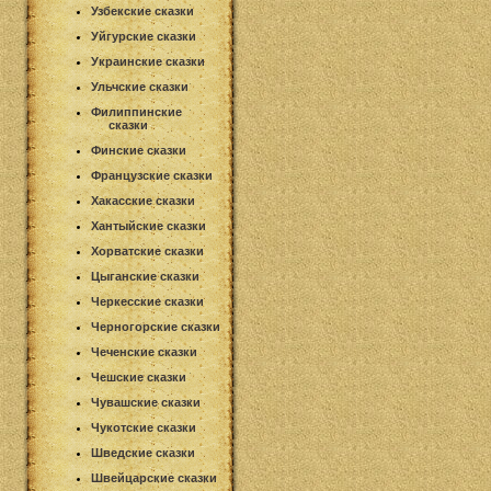
Узбекские сказки
Уйгурские сказки
Украинские сказки
Ульчские сказки
Филиппинские
сказки
Финские сказки
Французские сказки
Хакасские сказки
Хантыйские сказки
Хорватские сказки
Цыганские сказки
Черкесские сказки
Черногорские сказки
Чеченские сказки
Чешские сказки
Чувашские сказки
Чукотские сказки
Шведские сказки
Швейцарские сказки