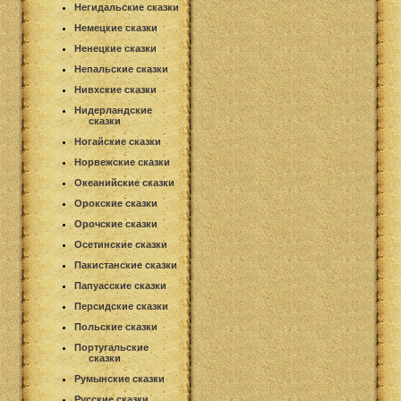
Негидальские сказки
Немецкие сказки
Ненецкие сказки
Непальские сказки
Нивхские сказки
Нидерландские
сказки
Ногайские сказки
Норвежские сказки
Океанийские сказки
Орокские сказки
Орочские сказки
Осетинские сказки
Пакистанские сказки
Папуасские сказки
Персидские сказки
Польские сказки
Португальские
сказки
Румынские сказки
Русские сказки