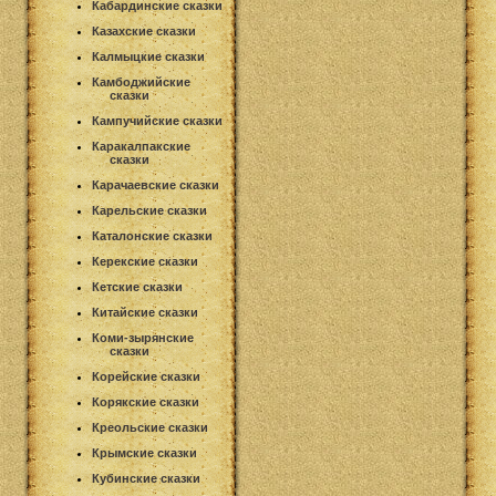
Кабардинские сказки
Казахские сказки
Калмыцкие сказки
Камбоджийские
сказки
Кампучийские сказки
Каракалпакские
сказки
Карачаевские сказки
Карельские сказки
Каталонские сказки
Керекские сказки
Кетские сказки
Китайские сказки
Коми-зырянские
сказки
Корейские сказки
Корякские сказки
Креольские сказки
Крымские сказки
Кубинские сказки