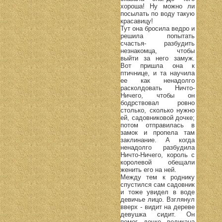
хороша! Ну можно ли
посылать по воду такую
красавицу!
Тут она бросила ведро и
решила попытать
счастья- разбудить
незнакомца, чтобы
выйти за него замуж.
Вот пришла она к
птичнице, и та научила
ее как ненадолго
расколдовать Ничто-
Ничего, чтобы он
бодрствовал ровно
столько, сколько нужно
ей, садовниковой дочке;
потом отправилась в
замок и пропела там
заклинание. А когда
ненадолго разбудила
Ничто-Ничего, король с
королевой обещали
женить его на ней.
Между тем к роднику
спустился сам садовник
и тоже увидел в воде
девичье лицо. Взглянул
вверх - видит на дереве
девушка сидит. Он
помог дочке великана