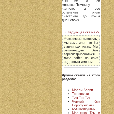
сын их на ней
женится.Птичницу
казнили, а все
остальные жили
счастливо до конца
дней своих.
Следующая сказка ->
Уважаемый читатель,
мы заметили, что Вы
зашли как гость. Мы
рекомендуем Вам
зарегистрироваться
либо зайти на сайт
под своим именем.
Другие сказки из этого
раздела:
Молли Ваппи
Три собаки
Том-Тит-Тот
Черный бык
Норроуэйский
Кэт-щелкунчик
Малышка Том и