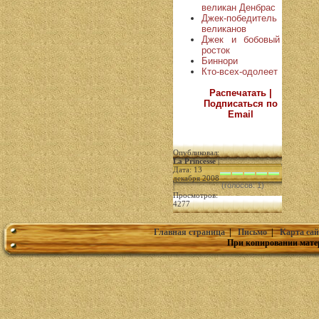
великан Денбрас
Джек-победитель
великанов
Джек и бобовый
росток
Биннори
Кто-всех-одолеет
Распечатать |
Подписаться по
Email
Опубликовал:
La Princesse
|
Дата: 13
декабря 2008
(голосов: 1)
|
Просмотров:
4277
Главная страница
|
Письмо
|
Карта сай
При копировании мате