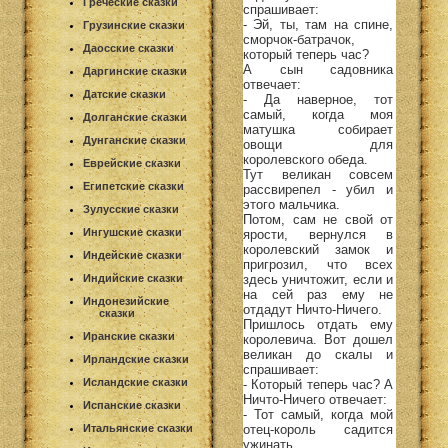
Греческие сказки
спрашивает:
- Эй, ты, там на спине,
Грузинские сказки
сморчок-батрачок,
Даосские сказки
который теперь час?
А сын садовника
Даргинские сказки
отвечает:
Датские сказки
- Да наверное, тот
самый, когда моя
Долганские сказки
матушка собирает
Дунганские сказки
овощи для
королевского обеда.
Еврейские сказки
Тут великан совсем
Египетские сказки
рассвирепел - убил и
этого мальчика.
Зулусские сказки
Потом, сам не свой от
Ингушские сказки
ярости, вернулся в
королевский замок и
Индейские сказки
пригрозил, что всех
здесь уничтожит, если и
Индийские сказки
на сей раз ему не
Индонезийские
отдадут Ничто-Ничего.
сказки
Пришлось отдать ему
Иранские сказки
королевича. Вот дошел
великан до скалы и
Ирландские сказки
спрашивает:
Исландские сказки
- Который теперь час? А
Ничто-Ничего отвечает:
Испанские сказки
- Тот самый, когда мой
отец-король садится
Итальянские сказки
ужинать.