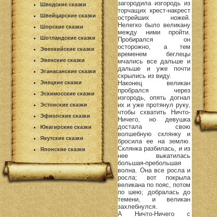
загородила изгородь из
Шведские сказки
торчащих крест-накрест
Швейцарские сказки
острейших ножей.
Нелегко было великану
Шорские сказки
между ними пройти.
Шотландские сказки
Пробирался он
осторожно, а тем
Эвенкийские сказки
временем беглецы
Эвенские сказки
мчались все дальше и
дальше и уже почти
Эганасанские сказки
скрылись из виду.
Наконец великан
Энецкие сказки
пробрался через
Эскимосские сказки
изгородь, опять догнал
их и уже протянул руку,
Эстонские сказки
чтобы схватить Ничто-
Эфиопские сказки
Ничего, но девушка
достала свою
Юкагирские сказки
волшебную склянку и
Якутские сказки
бросила ее на землю.
Склянка разбилась, и из
Японские сказки
нее выкатилась
большая-пребольшая
волна. Она все росла и
росла; вот покрыла
великана по пояс, потом
по шею; добралась до
темени, и великан
захлебнулся.
А Ничто-Ничего с