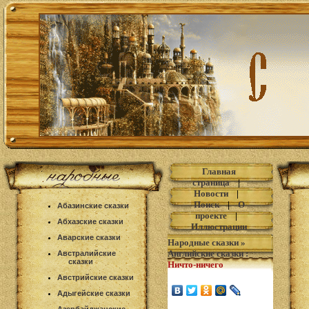
Главная
страница
|
Новости
|
Поиск
|
О
Абазинские сказки
проекте
|
Абхазские сказки
Иллюстрации
Аварские сказки
Народные сказки
»
Английские сказки
:
Австралийские
сказки
Ничто-ничего
Австрийские сказки
Адыгейские сказки