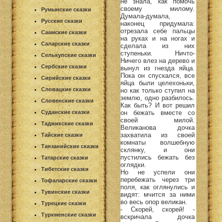
не знала, как помочь
своему милому.
Румынские сказки
Думала-думала,
Русские сказки
наконец придумала:
отрезала себе пальцы
Саамские сказки
на руках и на ногах и
Саларские сказки
сделала из них
ступеньки. Ничто-
Селькупские сказки
Ничего влез на дерево и
Сербские сказки
вынул из гнезда яйца.
Пока он спускался, все
Сирийские сказки
яйца были целехоньки,
Словацкие сказки
но как только ступил на
землю, одно разбилось.
Словенские сказки
Как быть? И вот решил
он бежать вместе со
Суданские сказки
своей милой.
Таджикские сказки
Великанова дочка
захватила из своей
Тайские сказки
комнаты волшебную
Танзанийские сказки
склянку, и они
пустились бежать без
Татарские сказки
оглядки.
Тибетские сказки
Но не успели они
перебежать через три
Тофаларские сказки
поля, как оглянулись и
Тувинские сказки
видят: мчится за ними
во весь опор великан.
Турецкие сказки
- Скорей, скорей! -
Туркменские сказки
вскричала дочка