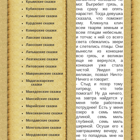
Крымские сказки
мог. Выгребет грязь, а
она сразу же опять
Кубинские сказки
нарастет. Тогда девушка
Кумыкские сказки
сказала, что поможет
ему. Кликнула клич
Курдские сказки
всем тварям земным и
Кхмерские сказки
всем птицам небесным,
и тотчас к ней со всего
Лакские сказки
света сбежались звери
Лаосские сказки
и слетелись птицы. Они
вынесли из конюшни
Латышские сказки
всю грязь, и великан
Лезгинские сказки
еще не вернулся, а
конюшня уже стала
Литовские сказки
чистой. Увидел это
Мавриканские сказки
великан, позвал Ничто-
Ничего и говорит:
Мадагаскарские
- Стыд и позор тому
сказки
хитрецу, что тебе
Македонские сказки
помогал! Ну да ничего,
на завтра найдется у
Мансийские сказки
меня тебе работенка
Марийские сказки
потруднее! Есть у меня
озеро в семь миль
Мексиканские сказки
длиной, семь миль
Молдавские сказки
глубиной, семь миль
шириной. Осуши его к
Монгольские сказки
завтрашнему вечеру, а
Мордовские сказки
не то попадешь мне на