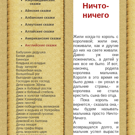
Азербайджанские
Ничто-
сказки
Айнские сказки
ничего
Албанские сказки
Алеутские сказки
Алтайские сказки
Жили когда-то король с
Американские сказки
королевой; жили они,
поживали, как и другие
Английские сказки
до них на свете живали.
Бабушкин дедушка
Давно уж они
Белая дама
поженились, а детей у
Биннори
Владыка из владык
них все не было. И вот,
Воду заперли
наконец, родила
Волшебная мазь
королева мальчика.
Волшебный рог
Короля в это время не
Выгодная сделка
Господин всех господ
было дома - он уехал в
Дети короля Эйлпа
дальние страны,- и
Джек и бобовый росток
королева не стала
Джек и бобовый стебель
крестить сына без отца.
Джек и золотая табакерка
Джек Хэннефорд
- Пока король не
Джек-лентяй
вернется,- сказала она,-
Джек-победитель великанов
мы будем называть
Джип и ведьма из Уолгрейва
мальчика просто Ничто-
Джоан и хромой гусопас
Джонни-пончик
Ничего.
Домовой из Хилтона
А король не
Дочка пекаря
возвращался долго, и
Дочь графа Мара
мальчик успел вырасти
Дочь морского царя