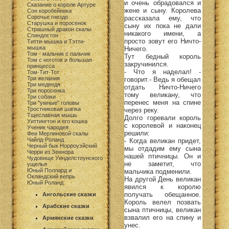
и очень обрадовался и
Сказание о короле Артуре
жене и сыну. Королева
Сон коробейника
Сорочье гнездо
рассказала ему, что
Старушка и поросенок
сыну их пока не дали
Страшный дракон скалы
никакого имени, а
Спиндлстон
просто зовут его Ничто-
Титти-мышка и Тэтти-
мышка
Ничего.
Том - мальчик с пальчик
Тут бедный король
Том с ноготок и большая
закручинился.
принцесса
- Что я наделал! -
Том-Тит-Тот
Три желания
говорит.- Ведь я обещал
Три медведя
отдать Ничто-Ничего
Три поросенка
тому великану, что
Три собаки
перенес меня на спине
Три "умные" головы
Тростниковая шапка
через реку.
Тщеславная мышь
Долго горевали король
Уиттингтон и его кошка
с королевой и наконец
Ученик чародея
решили:
Феи Мерлиновой скалы
Чайлд-Роланд
- Когда великан придет,
Черный бык Норроуэйский
мы отдадим ему сына
Черри из Зеннора
нашей птичницы. Он и
Чудовище Уинделстоунского
не заметит, что
ущелья
Юный Поллард и
мальчика подменили.
Окландский вепрь
На другой День великан
Юный Роланд
явился к королю
получать обещанное.
Ангольские сказки
Король велел позвать
Арабские сказки
сына птичницы, великан
взвалил его на спину и
Армянские сказки
унес.