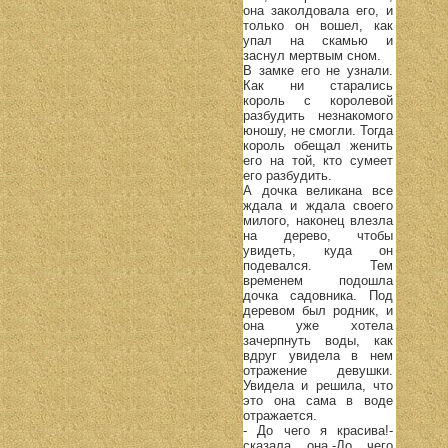
она заколдовала его, и
только он вошел, как
упал на скамью и
заснул мертвым сном.
В замке его не узнали.
Как ни старались
король с королевой
разбудить незнакомого
юношу, не смогли. Тогда
король обещал женить
его на той, кто сумеет
его разбудить.
А дочка великана все
ждала и ждала своего
милого, наконец влезла
на дерево, чтобы
увидеть, куда он
подевался. Тем
временем подошла
дочка садовника. Под
деревом был родник, и
она уже хотела
зачерпнуть воды, как
вдруг увидела в нем
отражение девушки.
Увидела и решила, что
это она сама в воде
отражается.
- До чего я красива!-
сказала она.-До чего