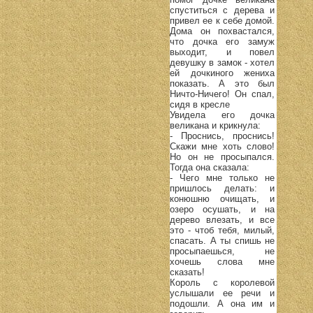
спуститься с дерева и
привел ее к себе домой.
Дома он похвастался,
что дочка его замуж
выходит, и повел
девушку в замок - хотел
ей дочкиного жениха
показать. А это был
Ничто-Ничего! Он спал,
сидя в кресле
Увидела его дочка
великана и крикнула:
- Проснись, проснись!
Скажи мне хоть слово!
Но он не просыпался.
Тогда она сказала:
- Чего мне только не
пришлось делать: и
конюшню очищать, и
озеро осушать, и на
дерево влезать, и все
это - чтоб тебя, милый,
спасать. А ты спишь не
просыпаешься, не
хочешь слова мне
сказать!
Король с королевой
услышали ее речи и
подошли. А она им и