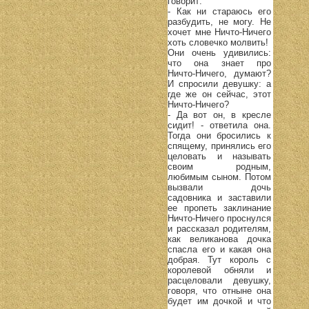
говорит:
- Как ни стараюсь его
разбудить, не могу. Не
хочет мне Ничто-Ничего
хоть словечко молвить!
Они очень удивились:
что она знает про
Ничто-Ничего, думают?
И спросили девушку: а
где же он сейчас, этот
Ничто-Ничего?
- Да вот он, в кресле
сидит! - ответила она.
Тогда они бросились к
спящему, принялись его
целовать и называть
своим родным,
любимым сыном. Потом
вызвали дочь
садовника и заставили
ее пропеть заклинание
Ничто-Ничего проснулся
и рассказал родителям,
как великанова дочка
спасла его и какая она
добрая. Тут король с
королевой обняли и
расцеловали девушку,
говоря, что отныне она
будет им дочкой и что