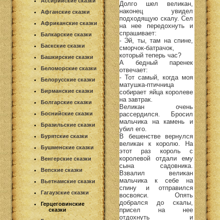
Ассирийские сказки
Долго шел великан,
наконец увидел
Афганские сказки
подходящую скалу. Сел
Африканские сказки
на нее передохнуть и
спрашивает:
Балкарские сказки
- Эй, ты, там на спине,
Баскские сказки
сморчок-батрачок,
который теперь час?
Башкирские сказки
А бедный паренек
Беломорские сказки
отвечает:
- Тот самый, когда моя
Белорусские сказки
матушка-птичница
Бирманские сказки
собирает яйца королеве
на завтрак.
Болгарские сказки
Великан очень
рассердился. Бросил
Боснийские сказки
мальчика на камень и
Бразильские сказки
убил его.
В бешенстве вернулся
Бурятские сказки
великан к королю. На
Бушменские сказки
этот раз король с
королевой отдали ему
Венгерские сказки
сына садовника.
Вепские сказки
Взвалил великан
мальчика к себе на
Вьетнамские сказки
спину и отправился
Гагаузские сказки
восвояси. Опять
добрался до скалы,
Герцеговинские
присел на нее
сказки
отдохнуть и