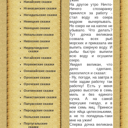
ужин!
Нанайские сказки
На другое утро Ничто-
Ничего спозаранку
Нганасанские сказки
принялся за работу -
Негидальские сказки
стал воду из озера
ведром вычерпывать.
Немецкие сказки
Но озеро ни на каплю не
Ненецкие сказки
убывало. Что делать?
Тут дочка великана
Непальские сказки
созвала всех рыб
Нивхские сказки
морских и приказала им
выпить озерную воду. И
Нидерландские
рыбы быстро выпили
сказки
всю воду и осушили
Ногайские сказки
озеро.
Увидел великан, что
Норвежские сказки
дело сделано,
Океанийские сказки
разозлился и сказал:
- Ну, погоди, на завтра я
Орокские сказки
тебе задам работку так
Орочские сказки
работку! Есть у меня
дерево высотою в семь
Осетинские сказки
миль и без единого
Пакистанские сказки
сучка. А на самой
верхушке гнездо, и в
Папуасские сказки
нем семь яиц. Принеси
Персидские сказки
все яйца целехонькими,
а не то попадешь-таки
Польские сказки
мне на ужин!
Португальские
Сперва дочка великана
сказки