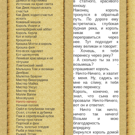
Дьявол и портняжка
в статного, красивого
Источник на краю света
юношу.
Как Джек пошел искать
Наконец король
счастья
тронулся в обратный
Как Джек ходил счастья
искать
путь. По дороге ему
Кожаный мешок
встретилась глубокая
Король Иоанн и
бурная река, и король
кентерберийский аббат
никак не мог
Король Херла
Кот и попугай
переправиться через
Крошечка
нее. Тут подходит к
Крошка Мэтти и король
нему великан и говорит:
Крошка фея
- Хочешь, я тебя
Кто-всех-одолеет
Кэт-щелкунчик
перенесу через реку?
Ленивая красавица и её
- А сколько ты за это
тётушки
возьмешь? -
Лэмтонский змей
спрашивает король.
Малышка Том и великан
Денбрас
- Ничто-Ничего, и хватит
Малютка Брауни
с меня. Ну, садись ко
Мистер Виноградина
мне на спину, я тебя
Мистер Майка
живо перенесу.
Мистер Уксус
Мистер Фокс
Король, конечно, не
Молли Ваппи
знал, что сына его
Моховушка
прозвали Ничто-Ничего,
Ничто-ничего
вот он и ответил:
Ночная погоня
Орёл в голубином гнезде
- Ничто так ничто,
Осел, столик и дубинка
ничего так ничего!
Паж и серебряный кубок
Возьми и мою
Питер-простачок
благодарность
Портной и феи
Пять золотых плодов
впридачу.
Рыба и перстень
Вернулся король домой
Рыжий Эттин