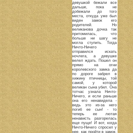
девушкой бежали все
дальше, пока не
добежали до того
места, откуда уже был
виден замок его
родителей. Но
великанова дочка так
притомилась, что
больше ни шагу не
могла ступить. Тогда
Ничто-Ничего
отправился искать
ночлега, а девушке
велел ждать. Пошел он
прямо на огни
королевского замка да
по дороге забрел в
хижину птичницы, той
самой, у которой
великан сына убил. Она
тотчас узнала Ничто-
Ничего, и если раньше
она его ненавидела -
ведь это из-за него
погиб ее сын! - то
теперь ее лютая
ненависть разгорелась
еще пуще! И вот, когда
Ничто-Ничего спросил у
нее, как пройти в замок,