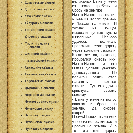
великана.- Вынь у меня
Удмуртские сказки
из волос гребень и
Удэгейские сказки
брось на землю!
Ничто-Ничего выхватил
Узбекские сказки
у нее из волос гребень
Уйгурские сказки
и бросил на землю. И
тотчас из зубцов
Украинские сказки
выросли густые кусты
шиповника. Нескоро
Ульчские сказки
удалось великану
Филиппинские
проложить себе дорогу
сказки
через колючие заросли!
Финские сказки
Когда же он, наконец,
пробрался сквозь них,
Французские сказки
Ничто-Ничего и его
Хакасские сказки
милая успели убежать
далеко-далеко. Но
Хантыйские сказки
великан опять стал
нагонять - вот-вот
Хорватские сказки
схватит. Тут его дочка
Цыганские сказки
крикнула своему
милому:
Черкесские сказки
- Вынь у меня из волос
Черногорские сказки
кинжал и брось на
землю, да скорее,
Чеченские сказки
скорей!
Чешские сказки
Ничто-Ничего выхватил
у нее из волос кинжал и
Чувашские сказки
бросил на землю. И в
Чукотские сказки
тот же миг дорогу