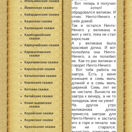
Ительменские сказки
- Вот теперь я получил
что хотел! -
Йеменские сказки
обрадовался великан. И
Кабардинские сказки
отнес Ничто-Ничего к
себе домой.
Казахские сказки
Так и остался Ничто-
Калмыцкие сказки
Ничего у великана и
жил у него, пока не стал
Камбоджийские
взрослым.
сказки
А у великана была
Кампучийские сказки
красивая дочка. И вот
полюбила она Ничто-
Каракалпакские
сказки
Ничего, а он полюбил
ее. Как-то раз великан и
Карачаевские сказки
говорит Ничто-Ничего:
Карельские сказки
- Вот тебе работа на
завтра. Есть у меня
Каталонские сказки
конюшня в семь миль
длиной и в семь миль
Керекские сказки
шириной. Семь лет ее
Кетские сказки
не чистили. Вычисти ее
завтра к вечеру, а не то
Китайские сказки
попадешь мне на ужин!
Коми-зырянские
На другое утро
сказки
великанова дочка
Корейские сказки
принесла завтрак для
Ничто-Ничего и застала
Корякские сказки
его в горе и печали: как
он ни старался,
Креольские сказки
вычистить конюшню не