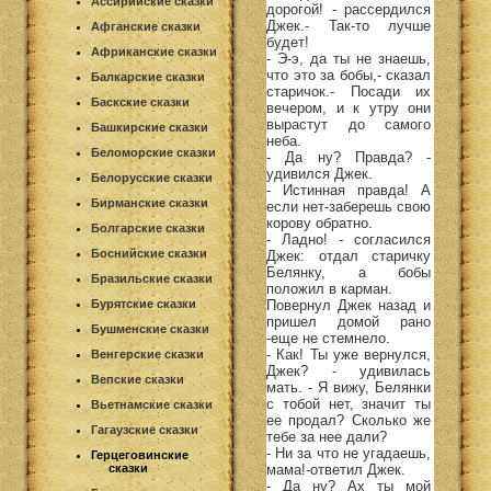
Ассирийские сказки
дорогой! - рассердился
Джек.- Так-то лучше
Афганские сказки
будет!
Африканские сказки
- Э-э, да ты не знаешь,
что это за бобы,- сказал
Балкарские сказки
старичок.- Посади их
Баскские сказки
вечером, и к утру они
вырастут до самого
Башкирские сказки
неба.
Беломорские сказки
- Да ну? Правда? -
удивился Джек.
Белорусские сказки
- Истинная правда! А
Бирманские сказки
если нет-заберешь свою
корову обратно.
Болгарские сказки
- Ладно! - согласился
Боснийские сказки
Джек: отдал старичку
Белянку, а бобы
Бразильские сказки
положил в карман.
Повернул Джек назад и
Бурятские сказки
пришел домой рано
Бушменские сказки
-еще не стемнело.
- Как! Ты уже вернулся,
Венгерские сказки
Джек? - удивилась
Вепские сказки
мать. - Я вижу, Белянки
с тобой нет, значит ты
Вьетнамские сказки
ее продал? Сколько же
Гагаузские сказки
тебе за нее дали?
- Ни за что не угадаешь,
Герцеговинские
мама!-ответил Джек.
сказки
- Да ну? Ах ты мой