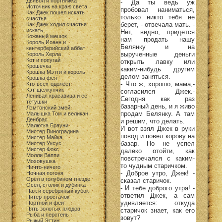
Дьявол и портняжка
- Да ты ведь уж
Источник на краю света
пробовал наниматься,
Как Джек пошел искать
только никто тебя не
счастья
берет, - отвечала мать. -
Как Джек ходил счастья
искать
Нет, видно, придется
Кожаный мешок
нам продать нашу
Король Иоанн и
Белянку и на
кентерберийский аббат
вырученные деньги
Король Херла
Кот и попугай
открыть лавку или
Крошечка
каким-нибудь другим
Крошка Мэтти и король
делом заняться.
Крошка фея
- Что ж, хорошо, мама,-
Кто-всех-одолеет
Кэт-щелкунчик
согласился Джек.-
Ленивая красавица и её
Сегодня как раз
тётушки
базарный день, и я живо
Лэмтонский змей
продам Белянку. А там
Малышка Том и великан
Денбрас
и решим, что делать.
Малютка Брауни
И вот взял Джек в руки
Мистер Виноградина
повод и повел корову на
Мистер Майка
базар. Но не успел
Мистер Уксус
Мистер Фокс
далеко отойти, как
Молли Ваппи
повстречался с каким-
Моховушка
то чудным старичком.
Ничто-ничего
- Доброе утро, Джек! -
Ночная погоня
Орёл в голубином гнезде
сказал старичок.
Осел, столик и дубинка
- И тебе доброго утра! -
Паж и серебряный кубок
ответил Джек, а сам
Питер-простачок
удивляется: откуда
Портной и феи
Пять золотых плодов
старичок знает, как его
Рыба и перстень
зовут?
Рыжий Эттин