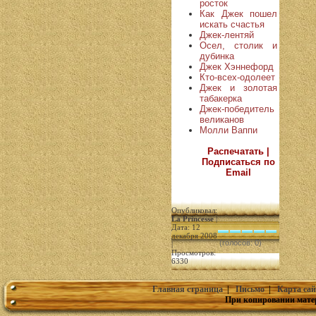
росток
Как Джек пошел
искать счастья
Джек-лентяй
Осел, столик и
дубинка
Джек Хэннефорд
Кто-всех-одолеет
Джек и золотая
табакерка
Джек-победитель
великанов
Молли Ваппи
Распечатать |
Подписаться по
Email
Опубликовал:
La Princesse
|
Дата: 12
декабря 2008
(голосов: 0)
|
Просмотров:
6330
Главная страница
|
Письмо
|
Карта сай
При копировании мате