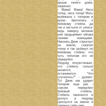
крыши своего дома,
закричал:
- Мама! Мама! Неси
топор, неси топор! Мать
выбежала с топором в
руках, бросилась к
бобовому стеблю, да
так и застыла от ужаса:
ведь наверху великан
уже продырявил облака
своими ножищами.
Наконец Джек спрыгнул
на землю, схватил
топор и так рубанул по
бобовому стеблю, что
чуть пополам его не
перерубил.
Людоед почувствовал,
что стебель сильно
качается, и
остановился. “Что
случилось?” - думает.
Тут Джек как ударит
топором еще раз -
совсем перерубил
бобовый стебель.
Стебель закачался и
рухнул, а людоед
грохнулся на землю и
свернул себе шею.