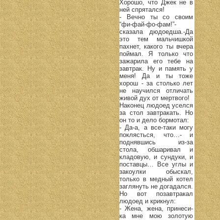
Хорошо, что Джек не в
ней спрятался!
- Вечно ты со своим
“фи-фай-фо-фам!”-
сказала дюдоедша.-Да
это тем мальчишкой
пахнет, какого ты вчера
поймал. Я только что
зажарила его тебе на
завтрак. Ну и память у
меня! Да и ты тоже
хорош - за столько лет
не научился отличать
живой дух от мертвого!
Наконец людоед уселся
за стол завтракать. Но
он то и дело бормотал:
- Да-а, а все-таки могу
поклясться, что…- и
поднявшись из-за
стола, обшаривал и
кладовую, и сундуки, и
поставцы… Все углы и
закоулки обыскал,
только в медный котел
заглянуть не догадался.
Но вот позавтракал
людоед и крикнул:
- Жена, жена, принеси-
ка мне мою золотую