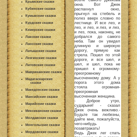
Крымские сказки
окна. Вот Джек
распахнул окно,
Кубинские сказки
прыгнул на стебель и
Кумыкские сказки
полез вверх словно по
лестнице. И все лез, и
Курдские сказки
лез, и лез, и лез, и лез,
Кхмерские сказки
и лез, пока, наконец, не
добрался до самого
Лакские сказки
неба. Там он увидел
Лаосские сказки
длинную и широкую
дорогу, прямую как
Латышские сказки
стрела. Пошел по этой
Лезгинские сказки
дороге, и все шел, и
шел, и шел, пока не
Литовские сказки
пришел к огромному-
Мавриканские сказки
преогромному
высоченному дому. А у
Мадагаскарские
порога этого дома
сказки
стояла огромная-
Македонские сказки
преогромная
высоченная женщина.
Мансийские сказки
- Доброе утро,
Марийские сказки
сударыня! - сказал
Джек очень вежливо.-
Мексиканские сказки
Будьте так любезны,
Молдавские сказки
дайте мне, пожалуйста,
чего-нибудь
Монгольские сказки
позавтракать!
Мордовские сказки
Ведь Джек лег спать