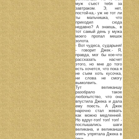
муж съест тебя за
завтраком. Э, нет,
постой-ка,- уж не тот ли
ты мальчишка, что
приходил сюда
недавно? А знаешь, в
тот самый день у мужа
моего пропал мешок
золота.
- Вот чудеса, сударыня!
- говорит Джек.- Я,
правда, мог бы кое-что
рассказать насчет
этого, но мне до того
есть хочется, что пока я
не съем хоть кусочка,
ни слова не смогу
вымолвить.
Тут великаншу
разобрало такое
любопытство, что она
впустила Джека и дала
ему поесть. А Джек
нарочно стал жевать
как можно медленней.
Но вдруг-топ! топ! топ! -
послышались шаги
великана, и великанша
опять упрятала Джека в
печь.