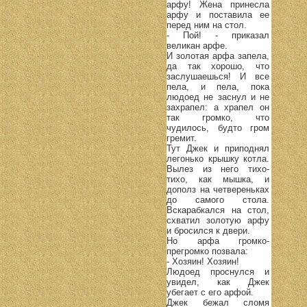
арфу! Жена принесла
арфу и поставила ее
перед ним на стол.
- Пой! - приказал
великан арфе.
И золотая арфа запела,
да так хорошо, что
заслушаешься! И все
пела, и пела, пока
людоед не заснул и не
захрапел: а храпел он
так громко, что
чудилось, будто гром
гремит.
Тут Джек и приподнял
легонько крышку котла.
Вылез из него тихо-
тихо, как мышка, и
дополз на четвереньках
до самого стола.
Вскарабкался на стол,
схватил золотую арфу
и бросился к двери.
Но арфа громко-
прегромко позвала:
- Хозяин! Хозяин!
Людоед проснулся и
увидел, как Джек
убегает с его арфой.
Джек бежал сломя