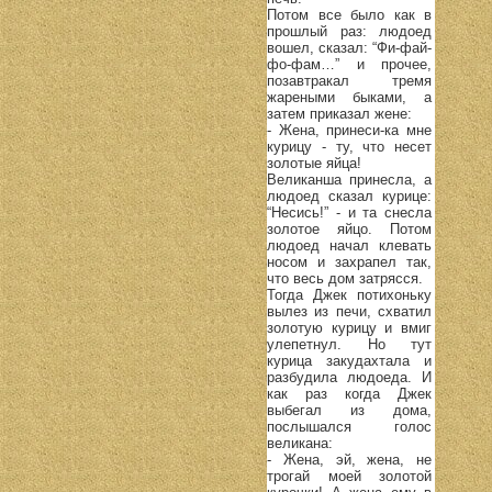
Потом все было как в
прошлый раз: людоед
вошел, сказал: “Фи-фай-
фо-фам…” и прочее,
позавтракал тремя
жареными быками, а
затем приказал жене:
- Жена, принеси-ка мне
курицу - ту, что несет
золотые яйца!
Великанша принесла, а
людоед сказал курице:
“Несись!” - и та снесла
золотое яйцо. Потом
людоед начал клевать
носом и захрапел так,
что весь дом затрясся.
Тогда Джек потихоньку
вылез из печи, схватил
золотую курицу и вмиг
улепетнул. Но тут
курица закудахтала и
разбудила людоеда. И
как раз когда Джек
выбегал из дома,
послышался голос
великана:
- Жена, эй, жена, не
трогай моей золотой