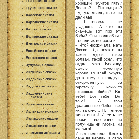
Греческие сказки
хороший! Фунтов пять?
Десять? Пятнадцать?
Грузинские сказки
Ну, уж двадцать-то не
Даосские сказки
дали бы!
- Я говорил - не
Даргинские сказки
угадаешь! А что ты
Датские сказки
скажешь вот про эти
бобы? Они волшебные.
Долганские сказки
Посади их вечером и…
Дунганские сказки
- Что?!-вскричала мать
Джека. -Да неужто ты
Еврейские сказки
такой дурак, такой
Египетские сказки
болван, такой осел, что
отдал мою Белянку,
Зулусские сказки
самую молочную
Ингушские сказки
корову во всей округе,
да к тому же гладкую,
Индейские сказки
откормленную, за
Индийские сказки
горсточку каких-то
скверных бобов? Вот
Индонезийские
тебе! Вот тебе! Вот
сказки
тебе! А твои
Иранские сказки
драгоценные бобы - вон
их, за окно!.. Ну, теперь
Ирландские сказки
живо спать! И есть не
Исландские сказки
проси - все равно не
получишь ни глотка, ни
Испанские сказки
кусочка!
Итальянские сказки
И вот поднялся Джек к
себе на чердак, в свою