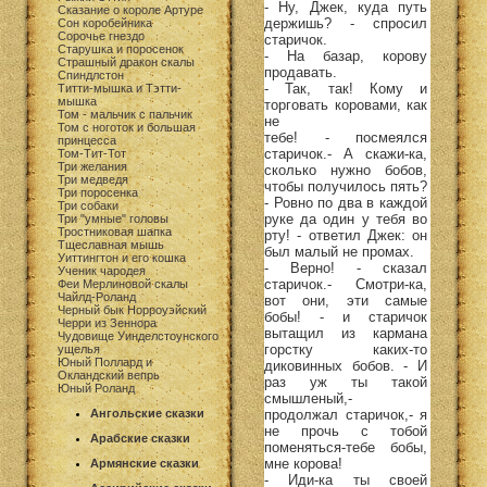
- Ну, Джек, куда путь
Сказание о короле Артуре
держишь? - спросил
Сон коробейника
Сорочье гнездо
старичок.
Старушка и поросенок
- На базар, корову
Страшный дракон скалы
продавать.
Спиндлстон
- Так, так! Кому и
Титти-мышка и Тэтти-
мышка
торговать коровами, как
Том - мальчик с пальчик
не
Том с ноготок и большая
тебе! - посмеялся
принцесса
старичок.- А скажи-ка,
Том-Тит-Тот
Три желания
сколько нужно бобов,
Три медведя
чтобы получилось пять?
Три поросенка
- Ровно по два в каждой
Три собаки
руке да один у тебя во
Три "умные" головы
Тростниковая шапка
рту! - ответил Джек: он
Тщеславная мышь
был малый не промах.
Уиттингтон и его кошка
- Верно! - сказал
Ученик чародея
старичок.- Смотри-ка,
Феи Мерлиновой скалы
Чайлд-Роланд
вот они, эти самые
Черный бык Норроуэйский
бобы! - и старичок
Черри из Зеннора
вытащил из кармана
Чудовище Уинделстоунского
горстку каких-то
ущелья
Юный Поллард и
диковинных бобов. - И
Окландский вепрь
раз уж ты такой
Юный Роланд
смышленый,-
продолжал старичок,- я
Ангольские сказки
не прочь с тобой
Арабские сказки
поменяться-тебе бобы,
мне корова!
Армянские сказки
- Иди-ка ты своей