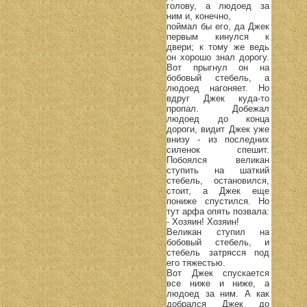
голову, а людоед за
ним и, конечно,
поймал бы его, да Джек
первым кинулся к
двери; к тому же ведь
он хорошо знал дорогу.
Вот прыгнул он на
бобовый стебель, а
людоед нагоняет. Но
вдруг Джек куда-то
пропал. Добежал
людоед до конца
дороги, видит Джек уже
внизу - из последних
силенок спешит.
Побоялся великан
ступить на шаткий
стебель, остановился,
стоит, а Джек еще
пониже спустился. Но
тут арфа опять позвала:
- Хозяин! Хозяин!
Великан ступил на
бобовый стебель, и
стебель затрясся под
его тяжестью.
Вот Джек спускается
все ниже и ниже, а
людоед за ним. А как
добрался Джек до