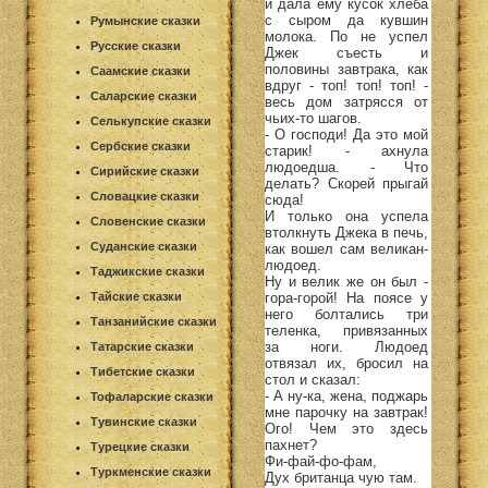
и дала ему кусок хлеба
с сыром да кувшин
Румынские сказки
молока. По не успел
Русские сказки
Джек съесть и
половины завтрака, как
Саамские сказки
вдруг - топ! топ! топ! -
Саларские сказки
весь дом затрясся от
чьих-то шагов.
Селькупские сказки
- О господи! Да это мой
Сербские сказки
старик! - ахнула
людоедша. - Что
Сирийские сказки
делать? Скорей прыгай
Словацкие сказки
сюда!
И только она успела
Словенские сказки
втолкнуть Джека в печь,
Суданские сказки
как вошел сам великан-
людоед.
Таджикские сказки
Ну и велик же он был -
гора-горой! На поясе у
Тайские сказки
него болтались три
Танзанийские сказки
теленка, привязанных
за ноги. Людоед
Татарские сказки
отвязал их, бросил на
Тибетские сказки
стол и сказал:
- А ну-ка, жена, поджарь
Тофаларские сказки
мне парочку на завтрак!
Тувинские сказки
Ого! Чем это здесь
пахнет?
Турецкие сказки
Фи-фай-фо-фам,
Туркменские сказки
Дух британца чую там.