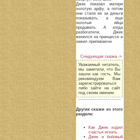
Джек показал матери
золотую арфу, а потом
они стали ее за деньги
показывать, а еще
золотые яйца
продавать. А когда
разбогатели, Джек
женился на принцессе и
зажил припеваючи.
Следующая сказка ->
Уважаемый читатель,
мы заметили, что Вы
зашли как гость. Мы
рекомендуем Вам
зарегистрироваться
либо зайти на сайт
под своим именем.
Другие сказки из этого
раздела:
Как Джек ходил
счастья искать
Джек и бобовый