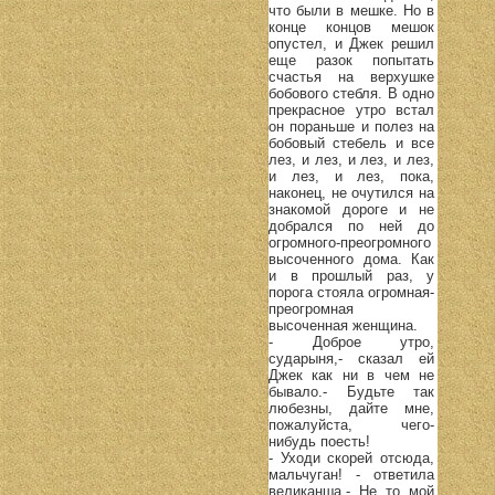
что были в мешке. Но в
конце концов мешок
опустел, и Джек решил
еще разок попытать
счастья на верхушке
бобового стебля. В одно
прекрасное утро встал
он пораньше и полез на
бобовый стебель и все
лез, и лез, и лез, и лез,
и лез, и лез, пока,
наконец, не очутился на
знакомой дороге и не
добрался по ней до
огромного-преогромного
высоченного дома. Как
и в прошлый раз, у
порога стояла огромная-
преогромная
высоченная женщина.
- Доброе утро,
сударыня,- сказал ей
Джек как ни в чем не
бывало.- Будьте так
любезны, дайте мне,
пожалуйста, чего-
нибудь поесть!
- Уходи скорей отсюда,
мальчуган! - ответила
великанша.- Не то мой