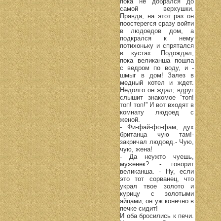
пока не добрался до
самой верхушки.
Правда, на этот раз он
поостерегся сразу войти
в людоедов дом, а
подкрался к нему
потихоньку и спрятался
в кустах. Подождал,
пока великанша пошла
с ведром по воду, и -
шмыг в дом! Залез в
медный котел и ждет.
Недолго он ждал; вдруг
слышит знакомое “топ!
топ! топ!” И вот входят в
комнату людоед с
женой.
- Фи-фай-фо-фам, дух
британца чую там!-
закричал людоед.- Чую,
чую, жена!
- Да неужто чуешь,
муженек? - говорит
великанша. - Ну, если
это тот сорванец, что
украл твое золото и
курицу с золотыми
яйцами, он уж конечно в
печке сидит!
И оба бросились к печи.