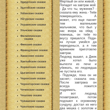
Мертвый он или живой,-
Удмуртские сказки
Попадет на завтрак мой.
Удэгейские сказки
- Да что ты, муженек? -
сказала ему жена.- Тебе
Узбекские сказки
померещилось. А
Уйгурские сказки
может, это еще пахнет
тем маленьким
Украинские сказки
мальчиком, что был у
Ульчские сказки
нас вчера на обед -
помнишь, он тебе по
Филиппинские
вкусу пришелся. Поди-
сказки
ка лучше умойся да
Финские сказки
переоденься, а я тем
временем приготовлю
Французские сказки
завтрак.
Хакасские сказки
Людоед вышел, а Джек
уже хотел было
Хантыйские сказки
вылезти из печи и
Хорватские сказки
убежать, но людоедша
не пустила его.
Цыганские сказки
- Подожди, пока он не
заснет,- сказала она.-
Черкесские сказки
После завтрака он
Черногорские сказки
всегда ложится
подремать.
Чеченские сказки
И вот людоед
Чешские сказки
позавтракал, потом
подошел к огромному
Чувашские сказки
сундуку, достал из него
Чукотские сказки
два мешка с золотом и