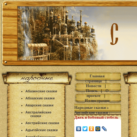
Главная
страница
|
Новости
|
Поиск
|
О
Абазинские сказки
проекте
|
Абхазские сказки
Иллюстрации
Аварские сказки
Народные сказки
»
Английские сказки
:
Австралийские
сказки
Джек и бобовый стебель
Австрийские сказки
Адыгейские сказки