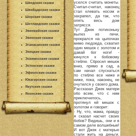
уселся считать монеты.
Шведские сказки
Считал-считал, наконец
Швейцарские сказки
стал клевать носом и
захрапел, да так, что
Шорские сказки
опять весь дом
Шотландские сказки
затрясся.
Тут Джек потихоньку
Эвенкийские сказки
вылез из печи,
Эвенские сказки
прокрался на цыпочках
мимо людоеда, схватил
Эганасанские сказки
один мешок с золотом и
Энецкие сказки
давай бог ноги! -
кинулся к бобовому
Эскимосские сказки
стеблю. Сбросил мешок
вниз, прямо в сад, а
Эстонские сказки
сам начал спускаться
Эфиопские сказки
по стеблю все ниже и
ниже, пока, наконец, не
Юкагирские сказки
очутился у своего дома.
Якутские сказки
Рассказал Джек матери
обо всем, что с ним
Японские сказки
приключилось,
протянул ей мешок с
золотом и говорит:
- Ну, что, мама, правду
я сказал насчет своих
бобов? Видишь, они и в
самом деле волшебные!
И вот Джек с матерью
стали жить на деньги,