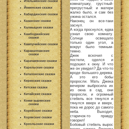
Ительменские сказки
комнатушку, грустный-
прегрустный: и матери
Йеменские сказки
жалко было, и сам без
Кабардинские сказки
ужина остался.
Наконец он все-таки
Казахские сказки
заснул.
Калмыцкие сказки
А когда проснулся, едва
узнал свою комнату.
Камбоджийские
сказки
Солнце освещало
только один угол, а
Кампучийские сказки
вокруг было темным-
темно.
Каракалпакские
сказки
Джек вскочил с
постели, оделся и
Карачаевские сказки
подошел к окну. И что
Карельские сказки
же он увидел? Да что-то
вроде большого дерева.
Каталонские сказки
А это его бобы
Керекские сказки
проросли. Мать Джека
вечером выбросила их
Кетские сказки
из окна в сад, они
проросли, и огромный
Китайские сказки
стебель все тянулся и
Коми-зырянские
тянулся вверх и вверх,
сказки
пока не дорос до самого
Корейские сказки
неба. Выходит,
старичок-то правду
Корякские сказки
говорил!
Креольские сказки
Бобовый стебель вырос
возле самого Джекова