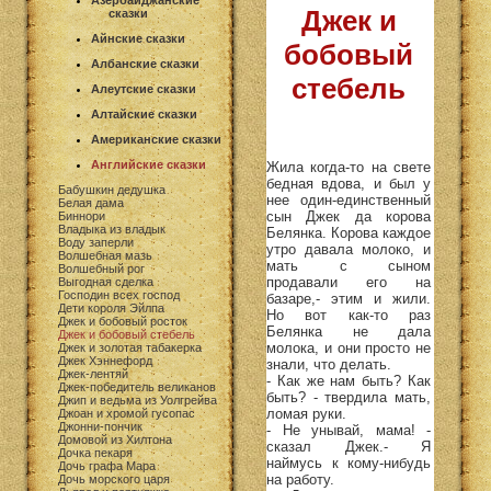
Азербайджанские
Джек и
сказки
Айнские сказки
бобовый
Албанские сказки
стебель
Алеутские сказки
Алтайские сказки
Американские сказки
Английские сказки
Жила когда-то на свете
бедная вдова, и был у
Бабушкин дедушка
нее один-единственный
Белая дама
сын Джек да корова
Биннори
Владыка из владык
Белянка. Корова каждое
Воду заперли
утро давала молоко, и
Волшебная мазь
мать с сыном
Волшебный рог
продавали его на
Выгодная сделка
Господин всех господ
базаре,- этим и жили.
Дети короля Эйлпа
Но вот как-то раз
Джек и бобовый росток
Белянка не дала
Джек и бобовый стебель
молока, и они просто не
Джек и золотая табакерка
Джек Хэннефорд
знали, что делать.
Джек-лентяй
- Как же нам быть? Как
Джек-победитель великанов
быть? - твердила мать,
Джип и ведьма из Уолгрейва
ломая руки.
Джоан и хромой гусопас
Джонни-пончик
- Не унывай, мама! -
Домовой из Хилтона
сказал Джек.- Я
Дочка пекаря
наймусь к кому-нибудь
Дочь графа Мара
на работу.
Дочь морского царя