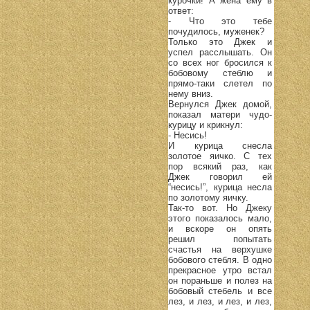
курочки! А жена ему в
ответ:
- Что это тебе
почудилось, муженек?
Только это Джек и
успел расслышать. Он
со всех ног бросился к
бобовому стеблю и
прямо-таки слетел по
нему вниз.
Вернулся Джек домой,
показал матери чудо-
курицу и крикнул:
- Несись!
И курица снесла
золотое яичко. С тех
пор всякий раз, как
Джек говорил ей
“несись!”, курица несла
по золотому яичку.
Так-то вот. Но Джеку
этого показалось мало,
и вскоре он опять
решил попытать
счастья на верхушке
бобового стебля. В одно
прекрасное утро встал
он пораньше и полез на
бобовый стебель и все
лез, и лез, и лез, и лез,