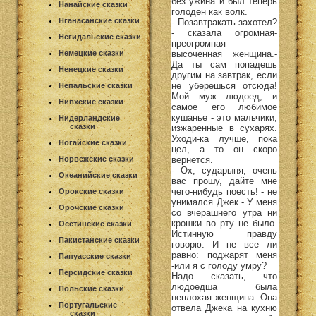
без ужина и был теперь
Нанайские сказки
голоден как волк.
Нганасанские сказки
- Позавтракать захотел?
- сказала огромная-
Негидальские сказки
преогромная
высоченная женщина.-
Немецкие сказки
Да ты сам попадешь
Ненецкие сказки
другим на завтрак, если
не уберешься отсюда!
Непальские сказки
Мой муж людоед, и
Нивхские сказки
самое его любимое
кушанье - это мальчики,
Нидерландские
сказки
изжаренные в сухарях.
Уходи-ка лучше, пока
Ногайские сказки
цел, а то он скоро
вернется.
Норвежские сказки
- Ох, сударыня, очень
Океанийские сказки
вас прошу, дайте мне
чего-нибудь поесть! - не
Орокские сказки
унимался Джек.- У меня
Орочские сказки
со вчерашнего утра ни
крошки во рту не было.
Осетинские сказки
Истинную правду
Пакистанские сказки
говорю. И не все ли
равно: поджарят меня
Папуасские сказки
-или я с голоду умру?
Персидские сказки
Надо сказать, что
людоедша была
Польские сказки
неплохая женщина. Она
Португальские
отвела Джека на кухню
сказки