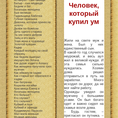
Аслануко - сын львицы
Человек,
Батыр - сын медведя
Бедняк и бог
Богатырь-женщина
который
Бык-великан
Гадальщица Бабочка
Губная гармошка
купил ум
Девочка, которая принесла
золото
Делёж по-божески
Дочь одного старика
За зло плати добром
Заяц и его мать
Жили на свете муж и
Злая жена и чудовище
жена. Был у них
Золотой кувшин
Кадир
единственный сын.
Каждый молодец на свой
В какой-то год случился
образец
неурожай, и весь аул
Как бедняк выиграл
жил в великой нужде. И
имущество богача
Как дурак ходил к Аллаху
эта семья сильно
Как женщина проучила трех
нуждалась. Хозяин
мужчин
дома решил
Как обманули хаджи
отправиться в путь на
Как старый кот обратился в
хаджи
заработки. Много
Кан батрачки
исходил он дорог, да не
Кошелек ногайки
мог найти работу,
Красавица Елена и
Однажды увидел он
богатырь-женщина
Кто больше?
мужчину с большими
Кто глупее?
усами. Он был богато
Кто сильнее?
одет и важно сидел на
Куйжий и пши
скамье возле дома.
Куйжий и эфенди
Курджимуко Лаурсен
– Будь гостем, –
Мал мала меньше
пригласил он путника. –
Мудрая девушка