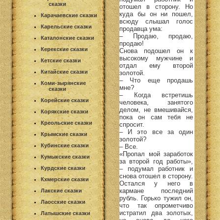
сказки
отошел в сторону. Но
куда бы он ни пошел,
Карачаевские сказки
всюду слышал голос
Карельские сказки
продавца ума:
– Продаю, продаю,
Каталонские сказки
продаю!
Керекские сказки
Снова подошел он к
высокому мужчине и
Кетские сказки
отдал ему второй
Китайские сказки
золотой.
– Что еще продашь
Коми-зырянские
мне?
сказки
– Когда встретишь
Корейские сказки
человека, занятого
делом, не вмешивайся,
Корякские сказки
пока он сам тебя не
Креольские сказки
спросит.
– И это все за один
Крымские сказки
золотой?
Кубинские сказки
– Все.
«Пропал мой заработок
Кумыкские сказки
за второй год работы»,
– подумал работник и
Курдские сказки
снова отошел в сторону.
Кхмерские сказки
Остался у него в
кармане последний
Лакские сказки
рубль. Горько тужил он,
Лаосские сказки
что так опрометчиво
истратил два золотых,
Латышские сказки