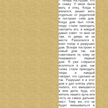
– Теперь послушай, что
я скажу. У меня были
мать и отец. Когда я
женился, решил жить
отдельно от родителей
и построил себе дом.
Когда дом был готов,
люди стали приходить
смотреть его, и каждый
давал совет: то окно не
там, то дверь не на
месте. Разозлился я,
взял топор и разрушил
дом. Вскоре построил я
новый дом так, как
советовали те, кому не
понравился первый
дом. Я уже собрался
вселяться в дом, как
снова стали приходить
люди, и каждый
говорил, что сделано не
так. Разрушил я и этот
дом и дал клятву убить
любого, кто вмешается
в мои дела, будь это
житель нашего аула или
гость из самых дальних
мест. Тому же, кто не
будет вмешиваться в