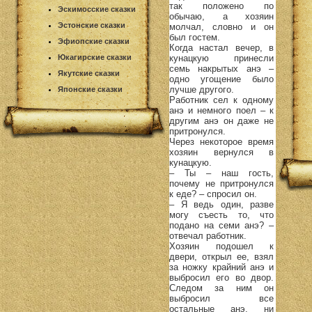
так положено по
Эскимосские сказки
обычаю, а хозяин
Эстонские сказки
молчал, словно и он
был гостем.
Эфиопские сказки
Когда настал вечер, в
кунацкую принесли
Юкагирские сказки
семь накрытых анэ –
Якутские сказки
одно угощение было
лучше другого.
Японские сказки
Работник сел к одному
анэ и немного поел – к
другим анэ он даже не
притронулся.
Через некоторое время
хозяин вернулся в
кунацкую.
– Ты – наш гость,
почему не притронулся
к еде? – спросил он.
– Я ведь один, разве
могу съесть то, что
подано на семи анэ? –
отвечал работник.
Хозяин подошел к
двери, открыл ее, взял
за ножку крайний анэ и
выбросил его во двор.
Следом за ним он
выбросил все
остальные анэ, ни