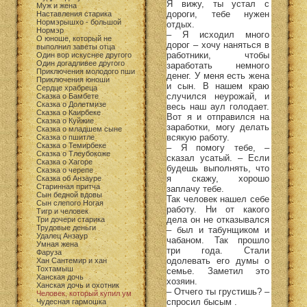
Я вижу, ты устал с
Муж и жена
дороги, тебе нужен
Наставления старика
Нормэрышхо - большой
отдых.
Нормэр
– Я исходил много
О юноше, который не
дорог – хочу наняться в
выполнил заветы отца
работники, чтобы
Один вор искуснее другого
Один догадливее другого
заработать немного
Приключения молодого пши
денег. У меня есть жена
Приключения юноши
и сын. В нашем краю
Сердце храбреца
случился неурожай, и
Сказка о Бамбете
Сказка о Долетмизе
весь наш аул голодает.
Сказка о Каирбеке
Вот я и отправился на
Сказка о Куйжие
заработки, могу делать
Сказка о младшем сыне
всякую работу.
Сказка о пшитле
Сказка о Темирбеке
– Я помогу тебе, –
Сказка о Тлеубокоже
сказал усатый. – Если
Сказка о Хагоре
будешь выполнять, что
Сказка о черепе
я скажу, хорошо
Сказка об Анзауре
Старинная притча
заплачу тебе.
Сын бедной вдовы
Так человек нашел себе
Сын слепого Ногая
работу. Ни от какого
Тигр и человек
дела он не отказывался
Три дочери старика
Трудовые деньги
– был и табунщиком и
Удалец Анзаур
чабаном. Так прошло
Умная жена
три года. Стали
Фаруза
одолевать его думы о
Хан Сантемир и хан
Тохтамыш
семье. Заметил это
Ханская дочь
хозяин.
Ханская дочь и охотник
– Отчего ты грустишь? –
Человек, который купил ум
спросил бысым .
Чудесная гармошка