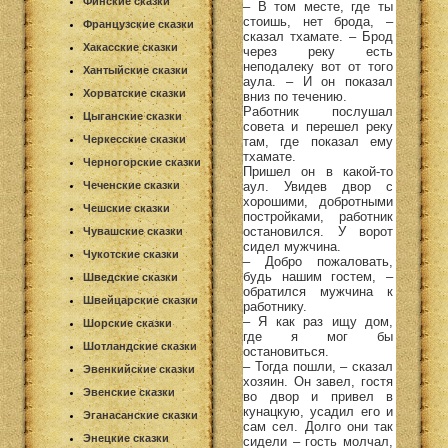
Финские сказки
– В том месте, где ты
стоишь, нет брода, –
Французские сказки
сказал тхамате. – Брод
Хакасские сказки
через реку есть
неподалеку вот от того
Хантыйские сказки
аула. – И он показал
Хорватские сказки
вниз по течению.
Работник послушал
Цыганские сказки
совета и перешел реку
Черкесские сказки
там, где показал ему
тхамате.
Черногорские сказки
Пришел он в какой-то
аул. Увидев двор с
Чеченские сказки
хорошими, добротными
Чешские сказки
постройками, работник
остановился. У ворот
Чувашские сказки
сидел мужчина.
Чукотские сказки
– Добро пожаловать,
будь нашим гостем, –
Шведские сказки
обратился мужчина к
Швейцарские сказки
работнику.
– Я как раз ищу дом,
Шорские сказки
где я мог бы
Шотландские сказки
остановиться.
– Тогда пошли, – сказал
Эвенкийские сказки
хозяин. Он завел, гостя
Эвенские сказки
во двор и привел в
кунацкую, усадил его и
Эганасанские сказки
сам сел. Долго они так
Энецкие сказки
сидели – гость молчал,