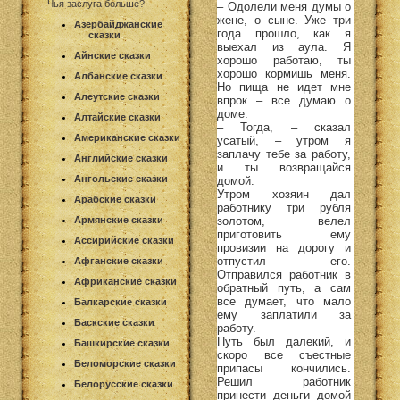
Чья заслуга больше?
– Одолели меня думы о
жене, о сыне. Уже три
Азербайджанские
года прошло, как я
сказки
выехал из аула. Я
Айнские сказки
хорошо работаю, ты
хорошо кормишь меня.
Албанские сказки
Но пища не идет мне
Алеутские сказки
впрок – все думаю о
доме.
Алтайские сказки
– Тогда, – сказал
Американские сказки
усатый, – утром я
заплачу тебе за работу,
Английские сказки
и ты возвращайся
Ангольские сказки
домой.
Утром хозяин дал
Арабские сказки
работнику три рубля
золотом, велел
Армянские сказки
приготовить ему
Ассирийские сказки
провизии на дорогу и
отпустил его.
Афганские сказки
Отправился работник в
Африканские сказки
обратный путь, а сам
все думает, что мало
Балкарские сказки
ему заплатили за
Баскские сказки
работу.
Путь был далекий, и
Башкирские сказки
скоро все съестные
Беломорские сказки
припасы кончились.
Решил работник
Белорусские сказки
принести деньги домой