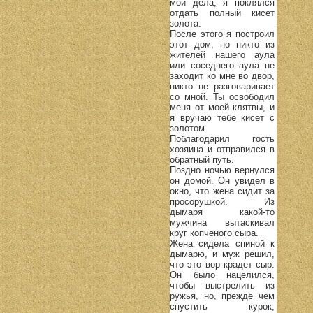
мои дела, я поклялся
отдать полный кисет
золота.
После этого я построил
этот дом, но никто из
жителей нашего аула
или соседнего аула не
заходит ко мне во двор,
никто не разговаривает
со мной. Ты освободил
меня от моей клятвы, и
я вручаю тебе кисет с
золотом.
Поблагодарил гость
хозяина и отправился в
обратный путь.
Поздно ночью вернулся
он домой. Он увидел в
окно, что жена сидит за
просорушкой. Из
дымаря какой-то
мужчина вытаскивал
круг копченого сыра.
Жена сидела спиной к
дымарю, и муж решил,
что это вор крадет сыр.
Он было нацелился,
чтобы выстрелить из
ружья, но, прежде чем
спустить курок,