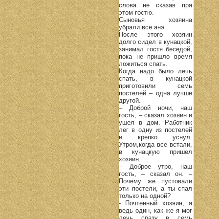
слова не сказав пря
этом гостю.
Сыновья хозяина
убрали все анэ.
После этого хозяин
долго сидел в кунацкой,
занимал гостя беседой,
пока не пришло время
ложиться спать.
Когда надо было лечь
спать, в кунацкой
приготовили семь
постелей – одна лучше
другой.
– Доброй ночи, наш
гость, – сказал хозяин и
ушел в дом. Работник
лег в одну из постелей
и крепко уснул.
Утром,когда все встали,
в кунацкую пришел
хозяин.
– Доброе утро, наш
гость, – сказал он. –
Почему же пустовали
эти постели, а ты спал
только на одной?
- Почтенный хозяин, я
ведь один, как же я мог
лечь сразу в семь