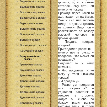
Бирманские сказки
целыми, и, хотя очень
хотелось ему есть, он
Болгарские сказки
ничего не покупал.
Боснийские сказки
Проходя через какой-то
аул, зашел он на базар.
Бразильские сказки
Уже и сил нет терпеть
Бурятские сказки
голод, а деньги тратить
не хочется. Видит он –
Бушменские сказки
расхаживает по базару
высокий человек и
Венгерские сказки
громко кричит:
Вепские сказки
– Продаю, продаю,
продаю!
Вьетнамские сказки
Пригляделся работник –
Гагаузские сказки
ничего нет в руках у
продавца. Что может он
Герцеговинские
сказки
продавать?
Подошел он к нему
Греческие сказки
поближе.
– Что продаешь, я не
Грузинские сказки
вижу у тебя никакого
Даосские сказки
товара!
– Я продаю ум.
Даргинские сказки
– Разве ум продается
Датские сказки
или покупается? –
удивился работник и
Долганские сказки
отошел в сторону.
Дунганские сказки
Ходит он снова по
базару, видит всякие
Еврейские сказки
вкусные вещи, и голод