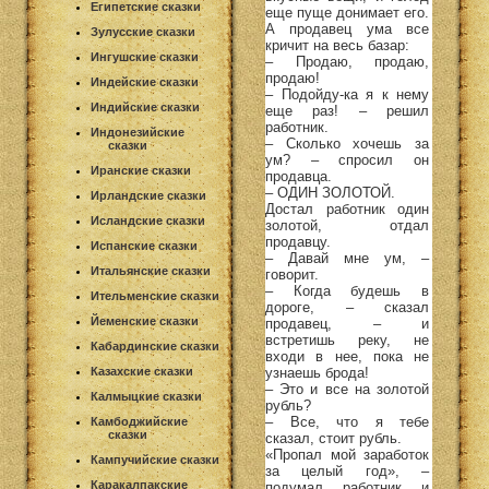
Египетские сказки
еще пуще донимает его.
А продавец ума все
Зулусские сказки
кричит на весь базар:
Ингушские сказки
– Продаю, продаю,
продаю!
Индейские сказки
– Подойду-ка я к нему
Индийские сказки
еще раз! – решил
работник.
Индонезийские
– Сколько хочешь за
сказки
ум? – спросил он
Иранские сказки
продавца.
– ОДИН ЗОЛОТОЙ.
Ирландские сказки
Достал работник один
Исландские сказки
золотой, отдал
продавцу.
Испанские сказки
– Давай мне ум, –
Итальянские сказки
говорит.
– Когда будешь в
Ительменские сказки
дороге, – сказал
Йеменские сказки
продавец, – и
встретишь реку, не
Кабардинские сказки
входи в нее, пока не
узнаешь брода!
Казахские сказки
– Это и все на золотой
Калмыцкие сказки
рубль?
– Все, что я тебе
Камбоджийские
сказки
сказал, стоит рубль.
«Пропал мой заработок
Кампучийские сказки
за целый год», –
Каракалпакские
подумал работник и