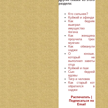
раздела:
Кто сильнее?
Куйжий и эфенди
Как бедняк
выиграл
имущество
богача
Как женщина
проучила трех
мужчин
Как обманули
хаджи
О юноше,
который не
выполнил заветы
отца
Куйжий и пши
Сын бедной
вдовы
Тигр и человек
Как старый кот
обратился в
хаджи
Распечатать |
Подписаться по
Email