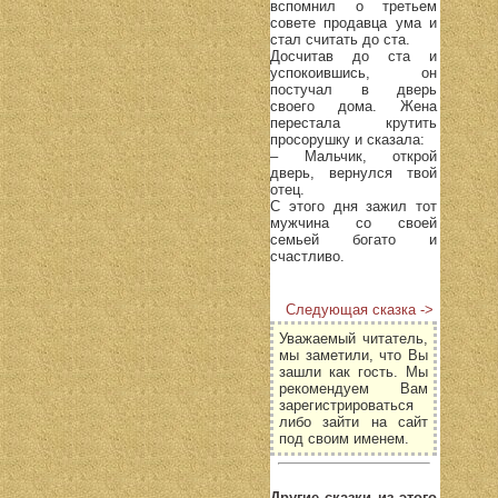
вспомнил о третьем
совете продавца ума и
стал считать до ста.
Досчитав до ста и
успокоившись, он
постучал в дверь
своего дома. Жена
перестала крутить
просорушку и сказала:
– Мальчик, открой
дверь, вернулся твой
отец.
С этого дня зажил тот
мужчина со своей
семьей богато и
счастливо.
Следующая сказка ->
Уважаемый читатель,
мы заметили, что Вы
зашли как гость. Мы
рекомендуем Вам
зарегистрироваться
либо зайти на сайт
под своим именем.
Другие сказки из этого