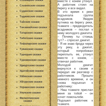
Словацкие сказки
вместе с конем утонул.
А работник стоял на
Словенские сказки
берегу и все видел.
Суданские сказки
В это время к реке
подъехала группа
Таджикские сказки
всадников. Увидев
Тайские сказки
путника на берегу реки,
тхамате – предводитель
Танзанийские сказки
всадников – послал к
нему молодого джигита.
Татарские сказки
– Почему ты стоишь
Тибетские сказки
тут? – спросил джигит.
– Я не знаю брода через
Тофаларские сказки
эту реку, а джигит,
Тувинские сказки
который попробовал
переплыть ее, утонул
Турецкие сказки
вместе с конем, –
Туркменские сказки
отвечал работник.
Молодой джигит
Удмуртские сказки
вернулся к своим и
Удэгейские сказки
передал им разговор с
работником. Прошло
Узбекские сказки
немного времени, и он
Уйгурские сказки
снова подъехал к
работнику:
Украинские сказки
– Наш тхамате прислал
Ульчские сказки
меня за тобой – он
хочет помочьтебе.
Филиппинские
Подошел работник к
сказки
тхамате.