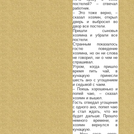
постелей? – отвечал
работник.
– Это тоже верно, –
сказал хозяин, открыл
дверь и выбросил во
двор все постели.
Пришли сыновья
хозяина и убрали все
постели.
Странным показалось
гостю поведение
хозяина, но он ни слова
не говорил, ни о чем не
спрашивал.
Утром, когда пришло
время пить чай, в
кунацкую принесли
шесть анэ с угощением
и седьмой с чаем.
– Поешь хорошенько и
попей чаю, – сказал
хозяин и вышел.
Гость отведал угощения
с одного анэ, попил чаю
и стал ждать, что же
будет дальше. Прошло
немного времени, и
хозяин вернулся в
кунацкую.
– Наш гость опять