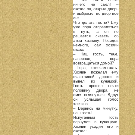
ничего не съел! –
сказал он, открыл дверь
и выбросил во двор все
анэ.
Что делать гостю? Ему
уже пора отправляться
в путь, а он не
решается сказать об
этом хозяину. Посидев
немного, сам хозяин
сказал:
– Наш гость, тебе,
наверное, пора
возвращаться домой?
– Пора, – отвечал гость.
Хозяин пожелал ему
счастливой дороги и
вывел из кунацкой.
Гость прошел почти
половину двора, не
смея оглянуться. Вдруг
он услышал голос
хозяина:
– Вернись на минутку,
наш гость!
Испуганный гость
вернулся в кунацкую.
Хозяин усадил его и
сказал: