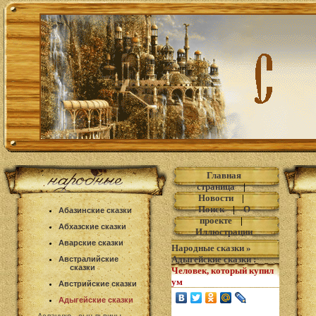
Главная
страница
|
Новости
|
Поиск
|
О
Абазинские сказки
проекте
|
Абхазские сказки
Иллюстрации
Аварские сказки
Народные сказки
»
Адыгейские сказки
:
Австралийские
сказки
Человек, который купил
ум
Австрийские сказки
Адыгейские сказки