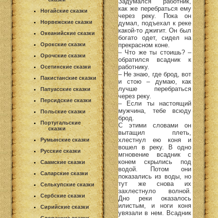
Задумался работник,
как же перебраться ему
Ногайские сказки
через реку. Пока он
Норвежские сказки
думал, подъехал к реке
какой-то джигит. Он был
Океанийские сказки
богато одет, сидел на
прекрасном коне.
Орокские сказки
– Что же ты стоишь? –
Орочские сказки
обратился всадник к
работнику.
Осетинские сказки
– Не знаю, где брод, вот
Пакистанские сказки
и стою – думаю, как
лучше перебраться
Папуасские сказки
через реку.
Персидские сказки
– Если ты настоящий
мужчина, тебе всюду
Польские сказки
брод.
Португальские
С этими словами он
сказки
вытащил плеть,
хлестнул ею коня и
Румынские сказки
вошел в реку. В одно
Русские сказки
мгновение всадник с
конем скрылись под
Саамские сказки
водой. Потом они
Саларские сказки
показались из воды, но
тут же снова их
Селькупские сказки
захлестнуло волной.
Сербские сказки
Дно реки оказалось
илистым, и ноги коня
Сирийские сказки
увязали в нем. Всадник