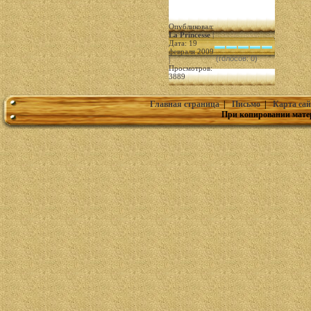
Опубликовал:
La Princesse
|
Дата: 19
февраля 2009
(голосов: 0)
|
Просмотров:
3889
Главная страница
|
Письмо
|
Карта сай
При копировании мате