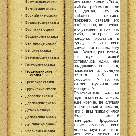
что было силы: «Рыба,
Бирманские сказки
рыба!» Прибежали люди
Болгарские сказки
и, думая, что он
заболел сильнее
Боснийские сказки
прежнего, связали его
Бразильские сказки
ещё крепче, не слушая
его уверений в том, что
Бурятские сказки
рыба, которая им
Бушменские сказки
найдена, хранится в
сундуке и что жена
Венгерские сказки
сейчас показывала ему
Вепские сказки
её. Всякий раз потом,
как муж с женой
Вьетнамские сказки
оставались одни, она
Гагаузские сказки
поддразнивала его,
показывая из сундука
Герцеговинские
остаток рыбы со
сказки
словами: «А что, кто
Греческие сказки
хитрее, мужчина или
женщина?»
Грузинские сказки
Приходившие же на
Даосские сказки
шум люди вязали мужа
ещё крепче, не слушая
Даргинские сказки
его уверений и полагая,
Датские сказки
что с ним приключился
более сильный
Долганские сказки
припадок. Продолжая
Дунганские сказки
таким образом, жена
довела мужа до того,
Еврейские сказки
что хоть относи на