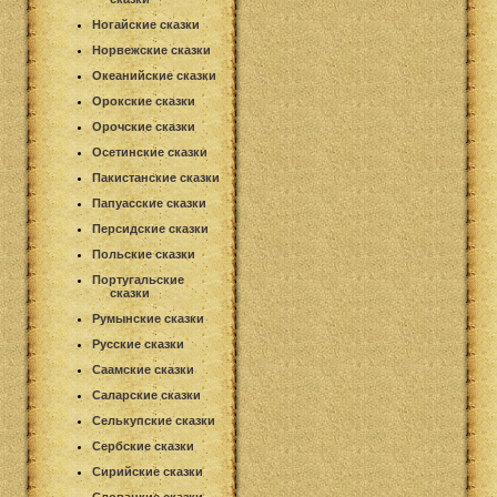
Ногайские сказки
Норвежские сказки
Океанийские сказки
Орокские сказки
Орочские сказки
Осетинские сказки
Пакистанские сказки
Папуасские сказки
Персидские сказки
Польские сказки
Португальские
сказки
Румынские сказки
Русские сказки
Саамские сказки
Саларские сказки
Селькупские сказки
Сербские сказки
Сирийские сказки