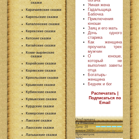
богача
сказки
Умная жена
Гадальщица
Карачаевские сказки
Бабочка
Карельские сказки
Приключения
юноши
Каталонские сказки
Заяц и его мать
Керекские сказки
Дочь одного
старика
Кетские сказки
Как женщина
Китайские сказки
проучила трех
мужчин
Коми-зырянские
О юноше,
сказки
который не
Корейские сказки
выполнил заветы
отца
Корякские сказки
Богатырь-
Креольские сказки
женщина
Бедняк и бог
Крымские сказки
Кубинские сказки
Распечатать |
Подписаться по
Кумыкские сказки
Email
Курдские сказки
Кхмерские сказки
Опубликовал:
Лакские сказки
La Princesse
|
Дата: 20
Лаосские сказки
января 2009 |
(голосов: 0)
Просмотров:
Латышские сказки
3692