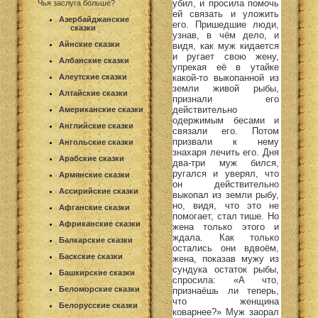
убил, и просила помочь
Чья заслуга больше?
ей связать и уложить
Азербайджанские
его. Пришедшие люди,
сказки
узнав, в чём дело, и
Айнские сказки
видя, как муж кидается
и ругает свою жену,
Албанские сказки
упрекая её в утайке
какой-то выкопанной из
Алеутские сказки
земли живой рыбы,
Алтайские сказки
признали его
действительно
Американские сказки
одержимым бесами и
Английские сказки
связали его. Потом
призвали к нему
Ангольские сказки
знахаря лечить его. Дня
Арабские сказки
два-три муж бился,
ругался и уверял, что
Армянские сказки
он действительно
Ассирийские сказки
выкопал из земли рыбу,
но, видя, что это не
Афганские сказки
помогает, стал тише. Но
Африканские сказки
жена только этого и
ждала. Как только
Балкарские сказки
остались они вдвоём,
Баскские сказки
жена, показав мужу из
сундука остаток рыбы,
Башкирские сказки
спросила: «А что,
Беломорские сказки
признаёшь ли теперь,
что женщина
Белорусские сказки
коварнее?» Муж заорал