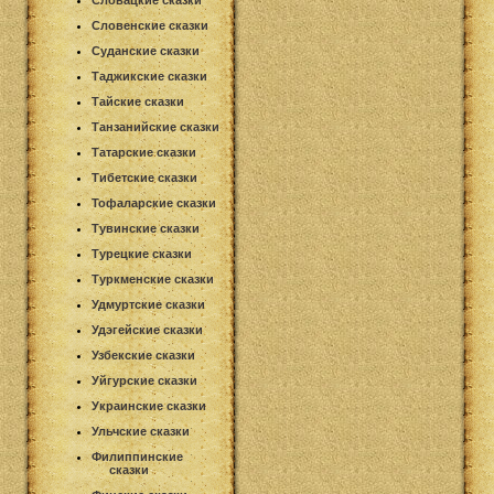
Словацкие сказки
Словенские сказки
Суданские сказки
Таджикские сказки
Тайские сказки
Танзанийские сказки
Татарские сказки
Тибетские сказки
Тофаларские сказки
Тувинские сказки
Турецкие сказки
Туркменские сказки
Удмуртские сказки
Удэгейские сказки
Узбекские сказки
Уйгурские сказки
Украинские сказки
Ульчские сказки
Филиппинские
сказки