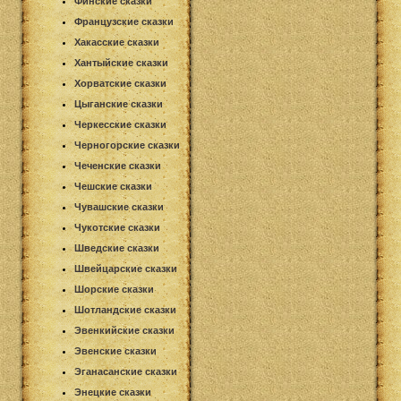
Финские сказки
Французские сказки
Хакасские сказки
Хантыйские сказки
Хорватские сказки
Цыганские сказки
Черкесские сказки
Черногорские сказки
Чеченские сказки
Чешские сказки
Чувашские сказки
Чукотские сказки
Шведские сказки
Швейцарские сказки
Шорские сказки
Шотландские сказки
Эвенкийские сказки
Эвенские сказки
Эганасанские сказки
Энецкие сказки