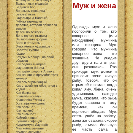
Аслануко - сын львицы
Муж и жена
Батыр - сын медведя
Бедняк и бог
Богатырь-женщина
Бык-великан
Гадальщица Бабочка
Губная гармошка
Девочка, которая принесла
Однажды муж и жена
золото
поспорили о том, кто
Делёж по-божески
коварнее (или
Дочь одного старика
За зло плати добром
находчивее), мужчина
Заяц и его мать
или женщина. Муж
Злая жена и чудовище
говорил, что мужчина
Золотой кувшин
коварнее; жена - что
Кадир
Каждый молодец на свой
женщина. Не убедив
образец
друг друга на этот раз,
Как бедняк выиграл
они разошлись. Раз
имущество богача
приходит муж домой и
Как дурак ходил к Аллаху
Как женщина проучила трех
приносит жене живую
мужчин
рыбу, говоря, что он
Как обманули хаджи
отрыл её в земле, когда
Как старый кот обратился в
копал яму. Жена, очень
хаджи
Кан батрачки
удивившись находке
Кошелек ногайки
мужа, сказала, что рыба
Красавица Елена и
будет сварена к тому
богатырь-женщина
времени, как он
Кто больше?
Кто глупее?
вернётся обедать. Муж
Кто сильнее?
опять ушёл на работу,
Куйжий и пши
жена же сварила скорее
Куйжий и эфенди
рыбу, съела большую
Курджимуко Лаурсен
Мал мала меньше
её часть сама, а
Мудрая девушка