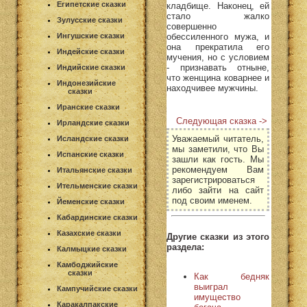
Египетские сказки
кладбище. Наконец, ей
стало жалко
Зулусские сказки
совершенно
обессиленного мужа, и
Ингушские сказки
она прекратила его
Индейские сказки
мучения, но с условием
- признавать отныне,
Индийские сказки
что женщина коварнее и
Индонезийские
находчивее мужчины.
сказки
Иранские сказки
Следующая сказка ->
Ирландские сказки
Уважаемый читатель,
Исландские сказки
мы заметили, что Вы
Испанские сказки
зашли как гость. Мы
рекомендуем Вам
Итальянские сказки
зарегистрироваться
Ительменские сказки
либо зайти на сайт
под своим именем.
Йеменские сказки
Кабардинские сказки
Казахские сказки
Другие сказки из этого
раздела:
Калмыцкие сказки
Камбоджийские
сказки
Как бедняк
выиграл
Кампучийские сказки
имущество
Каракалпакские