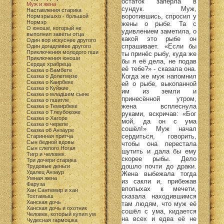
остаток заперла в
Муж и жена
сундук. Муж,
Наставления старика
воротившись, спросил у
Нормэрышхо - большой
Нормэр
жены о рыбе. Та с
О юноше, который не
удивлением заметила, о
выполнил заветы отца
какой это рыбе он
Один вор искуснее другого
спрашивает. «Если бы
Один догадливее другого
Приключения молодого пши
ты принёс рыбу, куда же
Приключения юноши
бы я её дела, не подав
Сердце храбреца
её тебе?» - сказала она.
Сказка о Бамбете
Когда же муж напомнил
Сказка о Долетмизе
Сказка о Каирбеке
ей о рыбе, выкопанной
Сказка о Куйжие
им из земли и
Сказка о младшем сыне
принесённой утром,
Сказка о пшитле
жена всплеснула
Сказка о Темирбеке
Сказка о Тлеубокоже
руками, вскричав: «Бог
Сказка о Хагоре
мой, да он с ума
Сказка о черепе
сошёл!» Муж начал
Сказка об Анзауре
сердиться, говорить,
Старинная притча
Сын бедной вдовы
чтобы она перестала
Сын слепого Ногая
шутить и дала бы ему
Тигр и человек
скорее рыбы. Дело
Три дочери старика
дошло почти до драки.
Трудовые деньги
Удалец Анзаур
Жена выбежала тогда
Умная жена
из сакли и, прибежав
Фаруза
впопыхах к мечети,
Хан Сантемир и хан
сказала находившимся
Тохтамыш
Ханская дочь
там людям, что муж её
Ханская дочь и охотник
сошёл с ума, кидается
Человек, который купил ум
на всех и едва её не
Чудесная гармошка