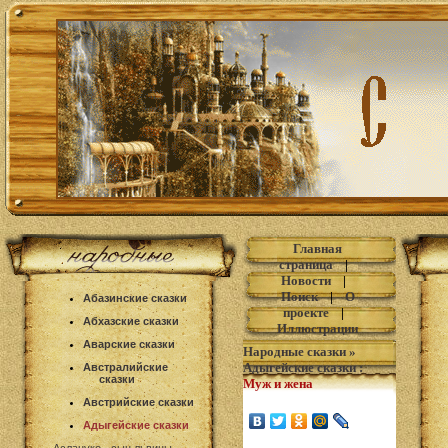
Главная
страница
|
Новости
|
Поиск
|
О
Абазинские сказки
проекте
|
Абхазские сказки
Иллюстрации
Аварские сказки
Народные сказки
»
Адыгейские сказки
:
Австралийские
сказки
Муж и жена
Австрийские сказки
Адыгейские сказки