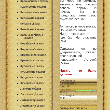
бы море по-прежнему
Карачаевские сказки
казалось ему совсем-
Карельские сказки
совсем серым? И
почему бы он
Каталонские сказки
продолжал петь свою
Керекские сказки
грустную песню:
Кетские сказки
Ax, много в море места,
Китайские сказки
Но не найти никак
Нигде такого места,
Коми-зырянские
Где был бы счастлив
сказки
Рак!..
Корейские сказки
Однажды он, не
Корякские сказки
удержавшись, сказал
Креольские сказки
проплывавшей
неподалёку Летучей
Крымские сказки
Рыбке:
Кубинские сказки
Читать что было
Кумыкские сказки
дальше
Курдские сказки
Опубликовал:
Кхмерские сказки
La Princesse
|
Дата: 18
Лакские сказки
сентября
2010 |
Лаосские сказки
Просмотров:
2741
Латышские сказки
Лезгинские сказки
Авторские сказки
»