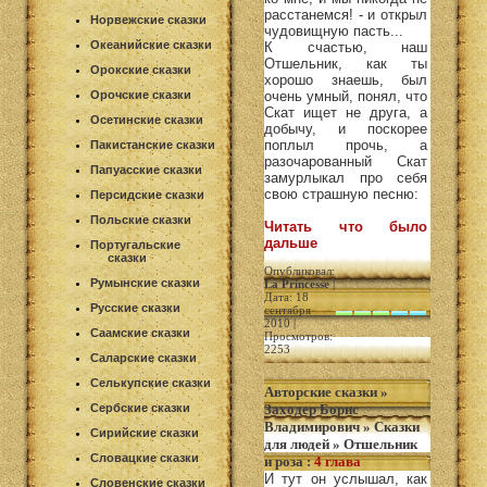
расстанемся! - и открыл
Норвежские сказки
чудовищную пасть...
Океанийские сказки
К счастью, наш
Отшельник, как ты
Орокские сказки
хорошо знаешь, был
Орочские сказки
очень умный, понял, что
Скат ищет не друга, а
Осетинские сказки
добычу, и поскорее
поплыл прочь, а
Пакистанские сказки
разочарованный Скат
Папуасские сказки
замурлыкал про себя
свою страшную песню:
Персидские сказки
Польские сказки
Читать что было
дальше
Португальские
сказки
Опубликовал:
Румынские сказки
La Princesse
|
Дата: 18
Русские сказки
сентября
2010 |
Саамские сказки
Просмотров:
2253
Саларские сказки
Селькупские сказки
Авторские сказки
»
Сербские сказки
Заходер Борис
Владимирович
»
Сказки
Сирийские сказки
для людей
»
Отшельник
Словацкие сказки
и роза
:
4 глава
И тут он услышал, как
Словенские сказки