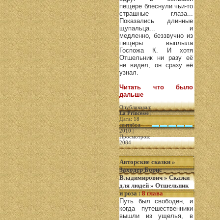
пещере блеснули чьи-то
страшные глаза...
Показались длинные
щупальца... и
медленно, беззвучно из
пещеры выплыла
Госпожа К. И хотя
Отшельник ни разу её
не видел, он сразу её
узнал.
Читать что было
дальше
Опубликовал:
La Princesse
|
Дата: 18
сентября
2010 |
Просмотров:
2084
Авторские сказки
»
Заходер Борис
Владимирович
»
Сказки
для людей
»
Отшельник
и роза
:
8 глава
Путь был свободен, и
когда путешественники
вышли из ущелья, в