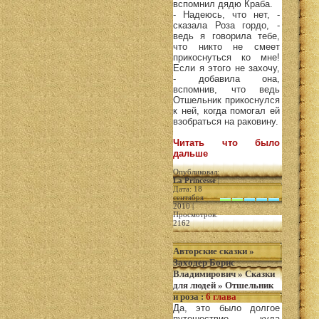
вспомнил дядю Краба.
- Надеюсь, что нет, -
сказала Роза гордо, -
ведь я говорила тебе,
что никто не смеет
прикоснуться ко мне!
Если я этого не захочу,
- добавила она,
вспомнив, что ведь
Отшельник прикоснулся
к ней, когда помогал ей
взобраться на раковину.
Читать что было
дальше
Опубликовал:
La Princesse
|
Дата: 18
сентября
2010 |
Просмотров:
2162
Авторские сказки
»
Заходер Борис
Владимирович
»
Сказки
для людей
»
Отшельник
и роза
:
6 глава
Да, это было долгое
путешествие, куда