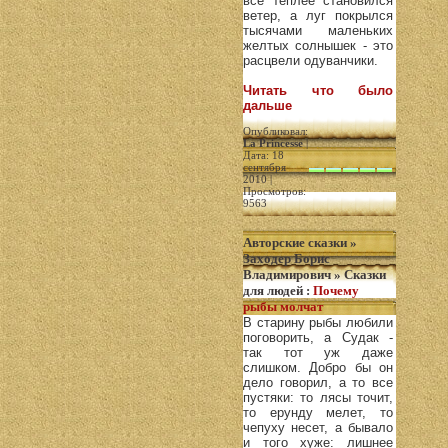
все теплее становился
ветер, а луг покрылся
тысячами маленьких
желтых солнышек - это
расцвели одуванчики.
Читать что было
дальше
Опубликовал:
La Princesse
|
Дата: 18
сентября
2010 |
Просмотров:
9563
Авторские сказки
»
Заходер Борис
Владимирович
»
Сказки
для людей
:
Почему
рыбы молчат
В старину рыбы любили
поговорить, а Судак -
так тот уж даже
слишком. Добро бы он
дело говорил, а то все
пустяки: то лясы точит,
то ерунду мелет, то
чепуху несет, а бывало
и того хуже: лишнее