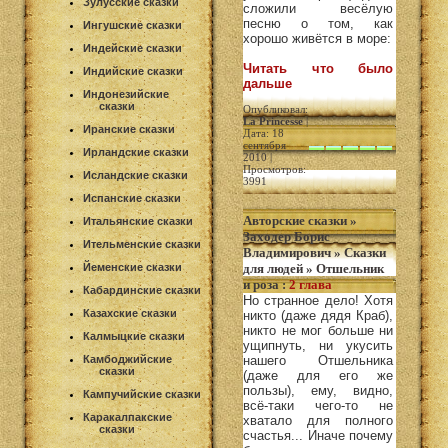
Зулусские сказки
сложили весёлую
песню о том, как
Ингушские сказки
хорошо живётся в море:
Индейские сказки
Читать что было
Индийские сказки
дальше
Индонезийские
сказки
Опубликовал:
La Princesse
|
Иранские сказки
Дата: 18
сентября
Ирландские сказки
2010 |
Просмотров:
Исландские сказки
3991
Испанские сказки
Авторские сказки
»
Итальянские сказки
Заходер Борис
Ительменские сказки
Владимирович
»
Сказки
Йеменские сказки
для людей
»
Отшельник
и роза
:
2 глава
Кабардинские сказки
Но странное дело! Хотя
Казахские сказки
никто (даже дядя Краб),
никто не мог больше ни
Калмыцкие сказки
ущипнуть, ни укусить
Камбоджийские
нашего Отшельника
сказки
(даже для его же
пользы), ему, видно,
Кампучийские сказки
всё-таки чего-то не
Каракалпакские
хватало для полного
сказки
счастья... Иначе почему