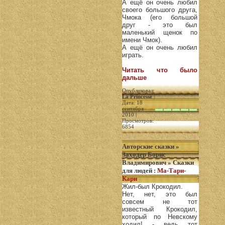
А ещё он очень любил
своего большого друга,
Чмока (его большой
друг - это был
маленький щенок по
имени Чмок).
А ещё он очень любил
играть.
Читать что было
дальше
Опубликовал:
La Princesse
|
Дата: 18
сентября
2010 |
Просмотров:
6854
Авторские сказки
»
Заходер Борис
Владимирович
»
Сказки
для людей
:
Ма-Тари-
Кари
Жил-был Крокодил.
Нет, нет, это был
совсем не тот
известный Крокодил,
который по Невскому
ходил! - ведь тот