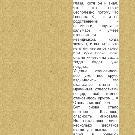
глаза, хотя он и знал,
что это почти
бесполезно, потому что
Госпожа К., как и её
родственники -
осьминоги, спруты и
кальмары, - умеет
становиться
невидимкой, когда
захочет, и вы ни за что
не отличите её от камня
или кучи песка, пока
она не кинется на вас, а
тогда будет уже
поздно...
Ущелье становилось
всё уже, всё круче
вздымались его
скалистые стены с
мрачными отверстиями
пещер, всё темнее
становилось кругом... А
Отшельник всё шёл...
Вот снова стало
светлее. Казалось,
опасность миновала.
Им оставалось лишь
несколько десятков
шагов до выхода, как
вдруг в большой