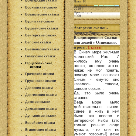
Болгарские сказки
Дата: 18
сентября
Боснийские сказки
2010 |
Просмотров:
Бразильские сказки
4090
Бурятские сказки
Авторские сказки
»
Бушменские сказки
Заходер Борис
Венгерские сказки
Владимирович
»
Сказки
для людей
»
Отшельник
Вепские сказки
и роза
:
1 глава
Вьетнамские сказки
В Синем море жил-был
Гагаузские сказки
маленький Рак. И
жилось ему очень
Герцеговинские
плохо, так плохо, что он
сказки
никак не мог понять,
Греческие сказки
почему море называют
Синим - ему-то оно
Грузинские сказки
казалось совсем,
Даосские сказки
совсем серым...
Да, это было очень
Даргинские сказки
странно!
Датские сказки
Ведь море было
действительно синее-
Долганские сказки
синее, и жить в нём
было так весело и
Дунганские сказки
интересно! Рыбы (это
Еврейские сказки
только раньше люди
думали, что они не
Египетские сказки
умеют говорить!) даже