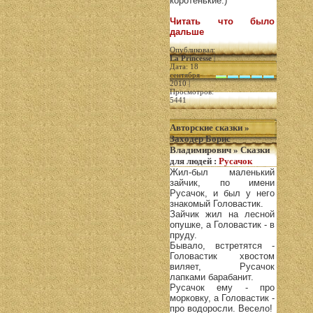
коротенькие.)
Читать что было
дальше
Опубликовал:
La Princesse
|
Дата: 18
сентября
2010 |
Просмотров:
5441
Авторские сказки
»
Заходер Борис
Владимирович
»
Сказки
для людей
:
Русачок
Жил-был маленький
зайчик, по имени
Русачок, и был у него
знакомый Головастик.
Зайчик жил на лесной
опушке, а Головастик - в
пруду.
Бывало, встретятся -
Головастик хвостом
виляет, Русачок
лапками барабанит.
Русачок ему - про
морковку, а Головастик -
про водоросли. Весело!