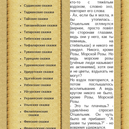
кто-то с тяжёлым
Суданские сказки
вздохом, словно эхо,
повторил его слова:
Таджикские сказки
- Ах, если бы я могла, я
Тайские сказки
бы утопилась...
Отшельник оглянулся
Танзанийские сказки
(вернее, просто повёл
Татарские сказки
по сторонам глазами,
ведь они у него, как ты
Тибетские сказки
помнишь, на
стебельках) и никого не
Тофаларские сказки
увидел. Никого, кроме
Тувинские сказки
Розы, Морской Розы. Но
ведь морские розы
Турецкие сказки
(учёные люди называют
Туркменские сказки
их актиниями), хотя они
и не цветы, вздыхать не
Удмуртские сказки
могут?
Удэгейские сказки
Но вздох повторился, а
потом послышалось
Узбекские сказки
всхлипывание. А ведь
Уйгурские сказки
кругом никого не было,
кроме Розы, Морской
Украинские сказки
Розы.
Ульчские сказки
- Это ты плачешь? -
удивлённо спросил
Филиппинские
Отшельник. Он чуть
сказки
было не прибавил: "А
Финские сказки
разве ты умеешь?" - но
вовремя удержался.
Французские сказки