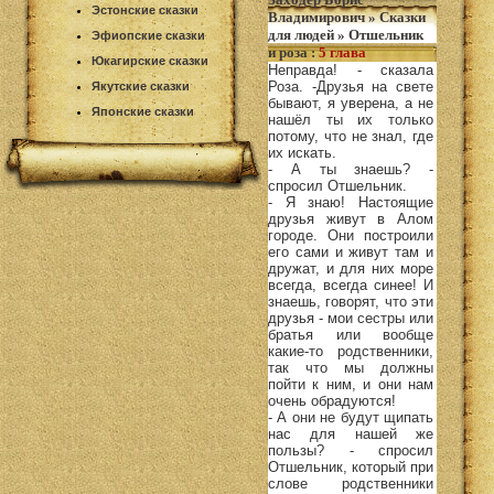
Эстонские сказки
Владимирович
»
Сказки
для людей
»
Отшельник
Эфиопские сказки
и роза
:
5 глава
Юкагирские сказки
Неправда! - сказала
Роза. -Друзья на свете
Якутские сказки
бывают, я уверена, а не
Японские сказки
нашёл ты их только
потому, что не знал, где
их искать.
- А ты знаешь? -
спросил Отшельник.
- Я знаю! Настоящие
друзья живут в Алом
городе. Они построили
его сами и живут там и
дружат, и для них море
всегда, всегда синее! И
знаешь, говорят, что эти
друзья - мои сестры или
братья или вообще
какие-то родственники,
так что мы должны
пойти к ним, и они нам
очень обрадуются!
- А они не будут щипать
нас для нашей же
пользы? - спросил
Отшельник, который при
слове родственники