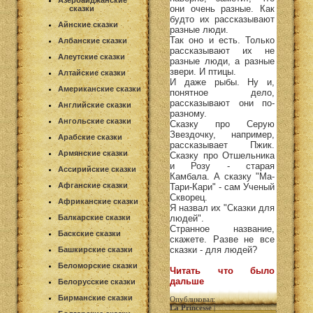
Азербайджанские
они очень разные. Как
сказки
будто их рассказывают
Айнские сказки
разные люди.
Так оно и есть. Только
Албанские сказки
рассказывают их не
Алеутские сказки
разные люди, а разные
звери. И птицы.
Алтайские сказки
И даже рыбы. Ну и,
Американские сказки
понятное дело,
рассказывают они по-
Английские сказки
разному.
Ангольские сказки
Сказку про Серую
Звездочку, например,
Арабские сказки
рассказывает Пжик.
Армянские сказки
Сказку про Отшельника
и Розу - старая
Ассирийские сказки
Камбала. А сказку "Ма-
Афганские сказки
Тари-Кари" - сам Ученый
Скворец.
Африканские сказки
Я назвал их "Сказки для
Балкарские сказки
людей".
Странное название,
Баскские сказки
скажете. Разве не все
сказки - для людей?
Башкирские сказки
Беломорские сказки
Читать что было
дальше
Белорусские сказки
Бирманские сказки
Опубликовал:
La Princesse
|