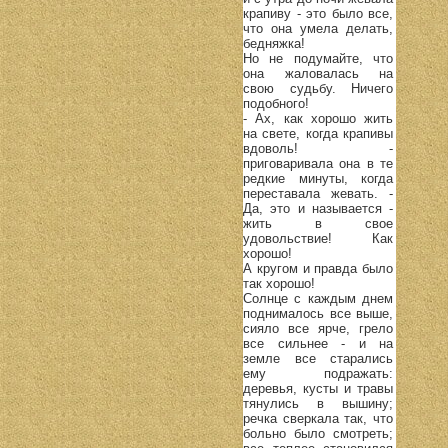
крапиву - это было все,
что она умела делать,
бедняжка!
Но не подумайте, что
она жаловалась на
свою судьбу. Ничего
подобного!
- Ах, как хорошо жить
на свете, когда крапивы
вдоволь! -
приговаривала она в те
редкие минуты, когда
переставала жевать. -
Да, это и называется -
жить в свое
удовольствие! Как
хорошо!
А кругом и правда было
так хорошо!
Солнце с каждым днем
поднималось все выше,
сияло все ярче, грело
все сильнее - и на
земле все старались
ему подражать:
деревья, кусты и травы
тянулись в вышину;
речка сверкала так, что
больно было смотреть;