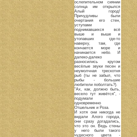
ослепительном сиянии
солнца им открылся
Алый город!
Причудливы были
очертания его стен,
уступами
поднимавшихся всё
выше и выше и
утопавших где-то
наверху, там, где
кончается море и
начинается небо. И
далеко-далеко
разносились кругом
весёлые звуки песен и
неумолчная трескотня
рыб (ты не забыл, что
рыбы - большие
любители поболтать?).
"Ах, как, должно быть,
весело тут живётся", -
подумали
одновременно
Отшельник и Роза.
И хотя они никогда не
видали Алого города,
они сразу догадались,
что это он. Ведь стены
у него были такого
чудесного цвета -