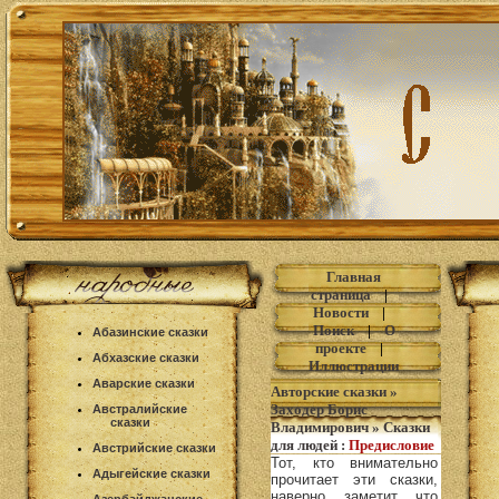
Главная
страница
|
Новости
|
Поиск
|
О
Абазинские сказки
проекте
|
Абхазские сказки
Иллюстрации
Аварские сказки
Авторские сказки
»
Заходер Борис
Австралийские
сказки
Владимирович
»
Сказки
для людей
:
Предисловие
Австрийские сказки
Тот, кто внимательно
Адыгейские сказки
прочитает эти сказки,
наверно, заметит, что