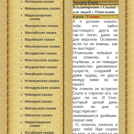
Литовские сказки
Заходер Борис
Владимирович
»
Сказки
Мавриканские сказки
для людей
»
Отшельник
Мадагаскарские
и роза
:
3 глава
сказки
А я должен сказать
тебе, что найти
Македонские сказки
настоящего друга не
Мансийские сказки
так-то легко, даже на
дне морском. Особенно
Марийские сказки
если ты не знаешь, как
Мексиканские сказки
он выглядит...
Отшельник побывал и
Молдавские сказки
на отмелях, и в
Монгольские сказки
глубинах, и он повидал
множество диковинных
Мордовские сказки
существ, созданий и
Нанайские сказки
даже чудищ, но друга
между ними он не
Нганасанские сказки
нашёл.
Негидальские сказки
На отмели он встретил
Ската и спросил его, не
Немецкие сказки
друг ли он. И Скат,
Ненецкие сказки
который целый день
лежит на дне и
Непальские сказки
подстерегает
Нивхские сказки
зазевавшихся рыбёшек,
сказал ему:
Нидерландские
- О, конечно, конечно, я
сказки
друг тебе! Иди скорее
Ногайские сказки
ко мне, и мы никогда не