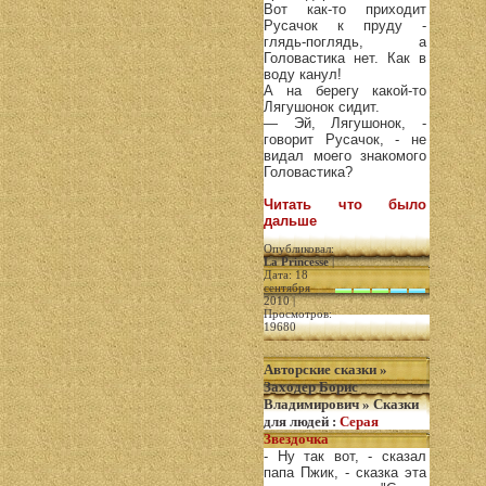
Вот как-то приходит
Русачок к пруду -
глядь-поглядь, а
Головастика нет. Как в
воду канул!
А на берегу какой-то
Лягушонок сидит.
— Эй, Лягушонок, -
говорит Русачок, - не
видал моего знакомого
Головастика?
Читать что было
дальше
Опубликовал:
La Princesse
|
Дата: 18
сентября
2010 |
Просмотров:
19680
Авторские сказки
»
Заходер Борис
Владимирович
»
Сказки
для людей
:
Серая
Звездочка
- Ну так вот, - сказал
папа Пжик, - сказка эта