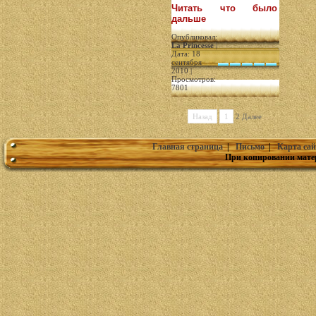
Читать что было
дальше
Опубликовал:
La Princesse
|
Дата: 18
сентября
2010 |
Просмотров:
7801
Назад
1
2 Далее
Главная страница
|
Письмо
|
Карта сай
При копировании мате