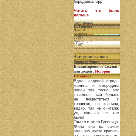
бородавки. Брр!
Читать что было
дальше
Опубликовал:
La Princesse
|
Дата: 18
сентября
2010 |
Просмотров:
20197
Авторские сказки
»
Заходер Борис
Владимирович
»
Сказки
для людей
:
История
Гусеницы
Вдоль садовой ограды
малина и смородина
росли так тесно, что
казалось, там больше
не поместиться и
травинке, но крапива,
видно, так не считала:
ух, сколько ее там
было!
Там-то и жила Гусеница.
Жила она на самом
большом кусте крапивы
и с утра до ночи жевала