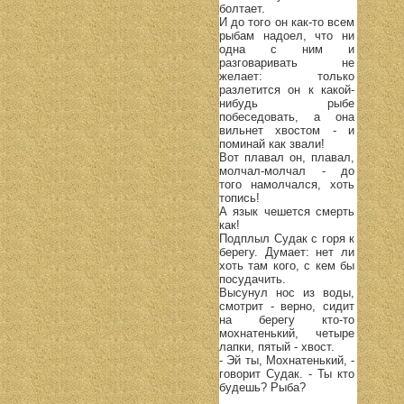
болтает.
И до того он как-то всем
рыбам надоел, что ни
одна с ним и
разговаривать не
желает: только
разлетится он к какой-
нибудь рыбе
побеседовать, а она
вильнет хвостом - и
поминай как звали!
Вот плавал он, плавал,
молчал-молчал - до
того намолчался, хоть
топись!
А язык чешется смерть
как!
Подплыл Судак с горя к
берегу. Думает: нет ли
хоть там кого, с кем бы
посудачить.
Высунул нос из воды,
смотрит - верно, сидит
на берегу кто-то
мохнатенький, четыре
лапки, пятый - хвост.
- Эй ты, Мохнатенький, -
говорит Судак. - Ты кто
будешь? Рыба?