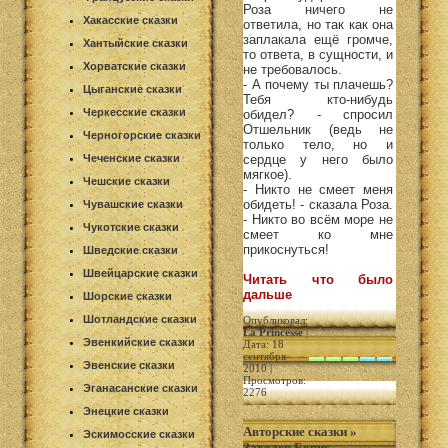
Роза ничего не
Хакасские сказки
ответила, но так как она
заплакала ещё громче,
Хантыйские сказки
то ответа, в сущности, и
Хорватские сказки
не требовалось.
- А почему ты плачешь?
Цыганские сказки
Тебя кто-нибудь
Черкесские сказки
обидел? - спросил
Отшельник (ведь не
Черногорские сказки
только тело, но и
Чеченские сказки
сердце у него было
мягкое).
Чешские сказки
- Никто не смеет меня
обидеть! - сказала Роза.
Чувашские сказки
- Никто во всём море не
Чукотские сказки
смеет ко мне
прикоснуться!
Шведские сказки
Швейцарские сказки
Читать что было
дальше
Шорские сказки
Шотландские сказки
Опубликовал:
La Princesse
|
Эвенкийские сказки
Дата: 18
сентября
Эвенские сказки
2010 |
Просмотров:
Эганасанские сказки
2276
Энецкие сказки
Авторские сказки
»
Эскимосские сказки
Заходер Борис