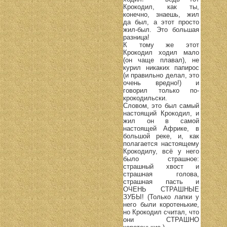
Крокодил, как ты,
конечно, знаешь, жил
да был, а этот просто
жил-был. Это большая
разница!
К тому же этот
Крокодил ходил мало
(он чаще плавал), не
курил никаких папирос
(и правильно делал, это
очень вредно!) и
говорил только по-
крокодильски.
Словом, это был самый
настоящий Крокодил, и
жил он в самой
настоящей Африке, в
большой реке, и, как
полагается настоящему
Крокодилу, всё у него
было страшное:
страшный хвост и
страшная голова,
страшная пасть и
ОЧЕНЬ СТРАШНЫЕ
ЗУБЫ! (Только лапки у
него были коротенькие,
но Крокодил считал, что
они СТРАШНО