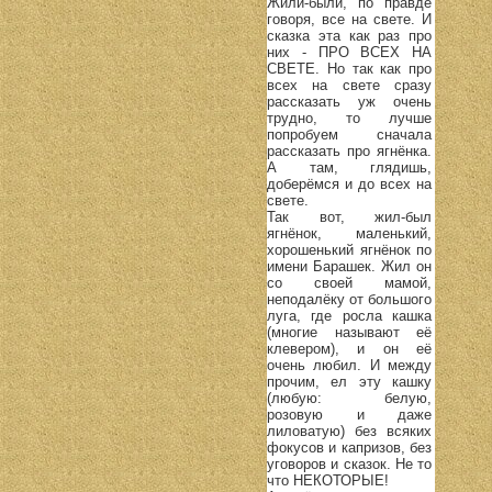
Жили-были, по правде
говоря, все на свете. И
сказка эта как раз про
них - ПРО ВСЕХ НА
СВЕТЕ. Но так как про
всех на свете сразу
рассказать уж очень
трудно, то лучше
попробуем сначала
рассказать про ягнёнка.
А там, глядишь,
доберёмся и до всех на
свете.
Так вот, жил-был
ягнёнок, маленький,
хорошенький ягнёнок по
имени Барашек. Жил он
со своей мамой,
неподалёку от большого
луга, где росла кашка
(многие называют её
клевером), и он её
очень любил. И между
прочим, ел эту кашку
(любую: белую,
розовую и даже
лиловатую) без всяких
фокусов и капризов, без
уговоров и сказок. Не то
что НЕКОТОРЫЕ!