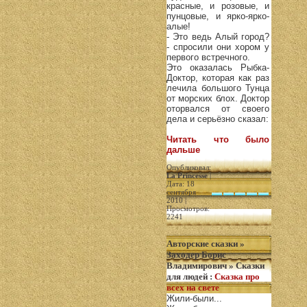
красные, и розовые, и
пунцовые, и ярко-ярко-
алые!
- Это ведь Алый город?
- спросили они хором у
первого встречного.
Это оказалась Рыбка-
Доктор, которая как раз
лечила большого Тунца
от морских блох. Доктор
оторвался от своего
дела и серьёзно сказал:
Читать что было
дальше
Опубликовал:
La Princesse
|
Дата: 18
сентября
2010 |
Просмотров:
2241
Авторские сказки
»
Заходер Борис
Владимирович
»
Сказки
для людей
:
Сказка про
всех на свете
Жили-были...