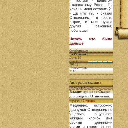
- Постой! - шёпотом
сказала ему Роза. - Ты
хочешь меня оставить?
- Да что ты, - сказал
Отшельник, - я просто
вырос, и мне нужна
другая раковина,
побольше!
Читать что было
дальше
Опубликовал:
La Princesse
|
Дата: 18
сентября
2010 |
Просмотров:
2110
Авторские сказки
»
Заходер Борис
Владимирович
»
Сказки
для людей
»
Отшельник
и роза
:
7 глава
Медленно, осторожно
двинулся Отшельник по
ущелью, ощупывая
каждый клочок дна
своими длинными
усами и глядя во все