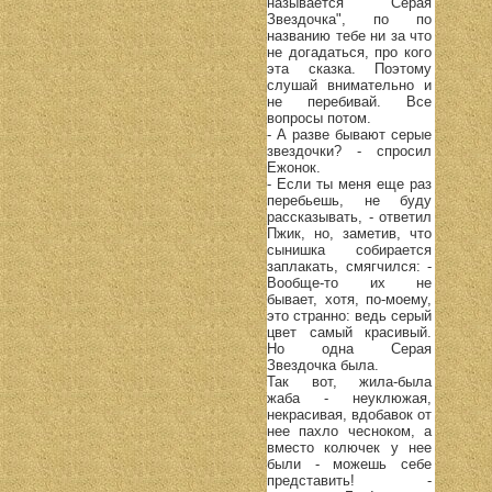
называется "Серая
Звездочка", по по
названию тебе ни за что
не догадаться, про кого
эта сказка. Поэтому
слушай внимательно и
не перебивай. Все
вопросы потом.
- А разве бывают серые
звездочки? - спросил
Ежонок.
- Если ты меня еще раз
перебьешь, не буду
рассказывать, - ответил
Пжик, но, заметив, что
сынишка собирается
заплакать, смягчился: -
Вообще-то их не
бывает, хотя, по-моему,
это странно: ведь серый
цвет самый красивый.
Но одна Серая
Звездочка была.
Так вот, жила-была
жаба - неуклюжая,
некрасивая, вдобавок от
нее пахло чесноком, а
вместо колючек у нее
были - можешь себе
представить! -