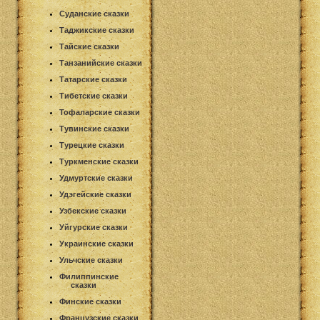
Суданские сказки
Таджикские сказки
Тайские сказки
Танзанийские сказки
Татарские сказки
Тибетские сказки
Тофаларские сказки
Тувинские сказки
Турецкие сказки
Туркменские сказки
Удмуртские сказки
Удэгейские сказки
Узбекские сказки
Уйгурские сказки
Украинские сказки
Ульчские сказки
Филиппинские
сказки
Финские сказки
Французские сказки