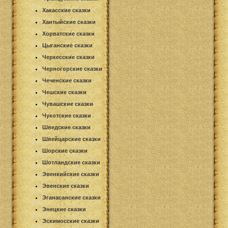
Хакасские сказки
Хантыйские сказки
Хорватские сказки
Цыганские сказки
Черкесские сказки
Черногорские сказки
Чеченские сказки
Чешские сказки
Чувашские сказки
Чукотские сказки
Шведские сказки
Швейцарские сказки
Шорские сказки
Шотландские сказки
Эвенкийские сказки
Эвенские сказки
Эганасанские сказки
Энецкие сказки
Эскимосские сказки