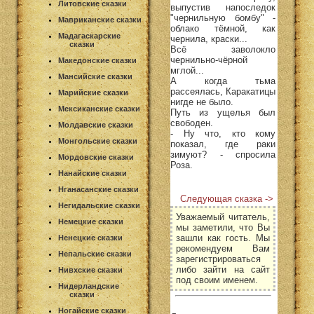
Литовские сказки
выпустив напоследок
"чернильную бомбу" -
Мавриканские сказки
облако тёмной, как
Мадагаскарские
чернила, краски...
сказки
Всё заволокло
чернильно-чёрной
Македонские сказки
мглой...
Мансийские сказки
А когда тьма
рассеялась, Каракатицы
Марийские сказки
нигде не было.
Мексиканские сказки
Путь из ущелья был
свободен.
Молдавские сказки
- Ну что, кто кому
Монгольские сказки
показал, где раки
зимуют? - спросила
Мордовские сказки
Роза.
Нанайские сказки
Нганасанские сказки
Следующая сказка ->
Негидальские сказки
Уважаемый читатель,
Немецкие сказки
мы заметили, что Вы
зашли как гость. Мы
Ненецкие сказки
рекомендуем Вам
Непальские сказки
зарегистрироваться
либо зайти на сайт
Нивхские сказки
под своим именем.
Нидерландские
сказки
Ногайские сказки