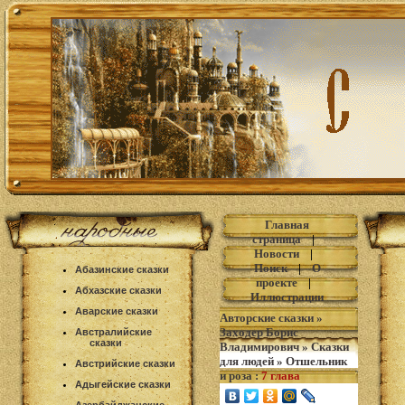
Главная
страница
|
Новости
|
Поиск
|
О
Абазинские сказки
проекте
|
Абхазские сказки
Иллюстрации
Аварские сказки
Авторские сказки
»
Заходер Борис
Австралийские
сказки
Владимирович
»
Сказки
для людей
»
Отшельник
Австрийские сказки
и роза
:
7 глава
Адыгейские сказки