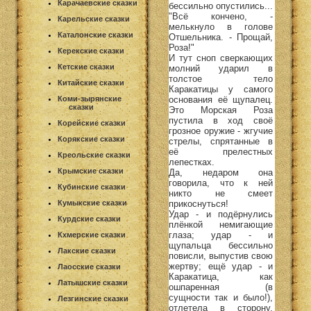
Карачаевские сказки
бессильно опустились...
"Всё кончено, -
Карельские сказки
мелькнуло в голове
Каталонские сказки
Отшельника. - Прощай,
Роза!"
Керекские сказки
И тут сноп сверкающих
Кетские сказки
молний ударил в
толстое тело
Китайские сказки
Каракатицы у самого
основания её щупалец.
Коми-зырянские
сказки
Это Морская Роза
пустила в ход своё
Корейские сказки
грозное оружие - жгучие
Корякские сказки
стрелы, спрятанные в
её прелестных
Креольские сказки
лепестках.
Крымские сказки
Да, недаром она
говорила, что к ней
Кубинские сказки
никто не смеет
прикоснуться!
Кумыкские сказки
Удар - и подёрнулись
Курдские сказки
плёнкой немигающие
глаза; удар - и
Кхмерские сказки
щупальца бессильно
Лакские сказки
повисли, выпустив свою
жертву; ещё удар - и
Лаосские сказки
Каракатица, как
Латышские сказки
ошпаренная (в
сущности так и было!),
Лезгинские сказки
отлетела в сторону,