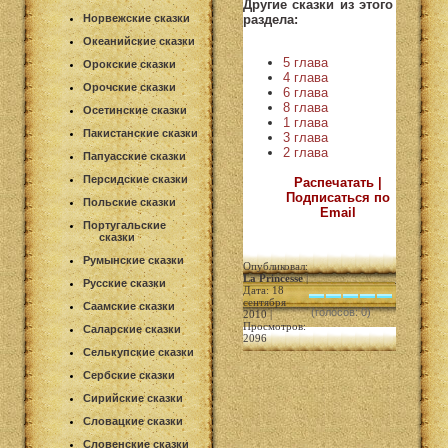
Другие сказки из этого
раздела:
Норвежские сказки
Океанийские сказки
5 глава
Орокские сказки
4 глава
Орочские сказки
6 глава
8 глава
Осетинские сказки
1 глава
Пакистанские сказки
3 глава
2 глава
Папуасские сказки
Персидские сказки
Распечатать |
Подписаться по
Польские сказки
Email
Португальские
сказки
Румынские сказки
Опубликовал:
La Princesse
|
Русские сказки
Дата: 18
сентября
Саамские сказки
(голосов: 0)
2010 |
Просмотров:
Саларские сказки
2096
Селькупские сказки
Сербские сказки
Сирийские сказки
Словацкие сказки
Словенские сказки