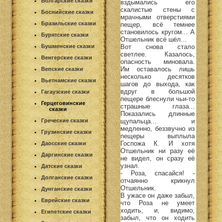
Болгарские сказки
вздымались его
скалистые стены с
Боснийские сказки
мрачными отверстиями
Бразильские сказки
пещер, всё темнее
становилось кругом... А
Бурятские сказки
Отшельник всё шёл...
Вот снова стало
Бушменские сказки
светлее. Казалось,
Венгерские сказки
опасность миновала.
Им оставалось лишь
Вепские сказки
несколько десятков
Вьетнамские сказки
шагов до выхода, как
вдруг в большой
Гагаузские сказки
пещере блеснули чьи-то
Герцеговинские
страшные глаза...
сказки
Показались длинные
щупальца... и
Греческие сказки
медленно, беззвучно из
Грузинские сказки
пещеры выплыла
Госпожа К. И хотя
Даосские сказки
Отшельник ни разу её
Даргинские сказки
не видел, он сразу её
узнал.
Датские сказки
- Роза, спасайся! -
Долганские сказки
отчаянно крикнул
Отшельник.
Дунганские сказки
В ужасе он даже забыл,
Еврейские сказки
что Роза не умеет
ходить, и, видимо,
Египетские сказки
забыл, что он ходить