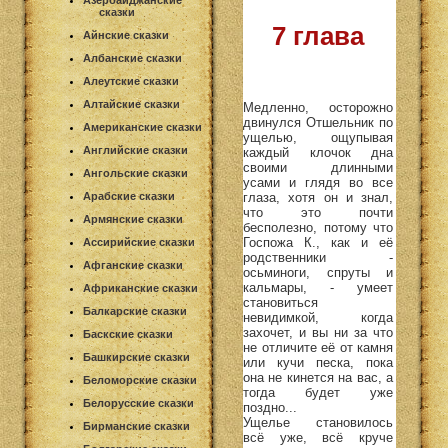
Азербайджанские
сказки
7 глава
Айнские сказки
Албанские сказки
Алеутские сказки
Алтайские сказки
Медленно, осторожно
двинулся Отшельник по
Американские сказки
ущелью, ощупывая
Английские сказки
каждый клочок дна
своими длинными
Ангольские сказки
усами и глядя во все
глаза, хотя он и знал,
Арабские сказки
что это почти
Армянские сказки
бесполезно, потому что
Госпожа К., как и её
Ассирийские сказки
родственники -
Афганские сказки
осьминоги, спруты и
кальмары, - умеет
Африканские сказки
становиться
Балкарские сказки
невидимкой, когда
захочет, и вы ни за что
Баскские сказки
не отличите её от камня
Башкирские сказки
или кучи песка, пока
она не кинется на вас, а
Беломорские сказки
тогда будет уже
Белорусские сказки
поздно...
Ущелье становилось
Бирманские сказки
всё уже, всё круче