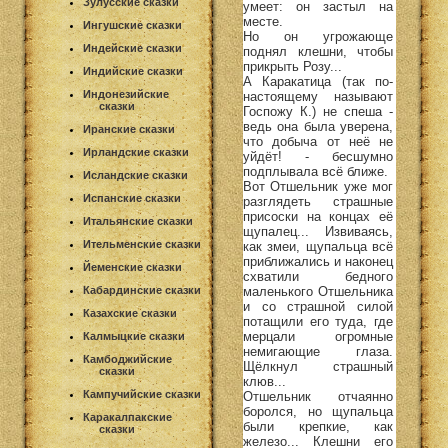
Зулусские сказки
умеет: он застыл на
месте.
Ингушские сказки
Но он угрожающе
Индейские сказки
поднял клешни, чтобы
прикрыть Розу...
Индийские сказки
А Каракатица (так по-
Индонезийские
настоящему называют
сказки
Госпожу К.) не спеша -
ведь она была уверена,
Иранские сказки
что добыча от неё не
Ирландские сказки
уйдёт! - бесшумно
подплывала всё ближе.
Исландские сказки
Вот Отшельник уже мог
Испанские сказки
разглядеть страшные
присоски на концах её
Итальянские сказки
щупалец... Извиваясь,
Ительменские сказки
как змеи, щупальца всё
приближались и наконец
Йеменские сказки
схватили бедного
маленького Отшельника
Кабардинские сказки
и со страшной силой
Казахские сказки
потащили его туда, где
мерцали огромные
Калмыцкие сказки
немигающие глаза.
Камбоджийские
Щёлкнул страшный
сказки
клюв...
Кампучийские сказки
Отшельник отчаянно
боролся, но щупальца
Каракалпакские
были крепкие, как
сказки
железо... Клешни его