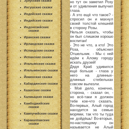
Зулусские сказки
но тут он заметил Розу
и от удивления выпучил
Ингушские сказки
глаза.
Индейские сказки
- А это ещё что такое? -
спросил он и махнул
Индийские сказки
своей толстой клешнёй
Индонезийские
в сторону Розы.
сказки
Нельзя сказать, чтобы
он был слишком хорошо
Иранские сказки
воспитан!
Ирландские сказки
- Это не что, а кто! Это
Роза, - объяснил
Исландские сказки
Отшельник. - Мы с ней
Испанские сказки
идём к Алому городу
искать друзей!
Итальянские сказки
Дядя Краб удивился
Ительменские сказки
ещё больше - глаза у
него на длинных-
Йеменские сказки
длинных стебельках
совсем вылезли.
Кабардинские сказки
- Моё дело, конечно,
Казахские сказки
сторона, - сказал он, -
но всё-таки я должен
Калмыцкие сказки
тебе кое-что сказать.
Камбоджийские
Во-первых, Алый город
сказки
находится за семью
Кампучийские сказки
морями, так что ты туда
не дойдёшь! Во-вторых,
Каракалпакские
по-настоящему он
сказки
называется не Алый