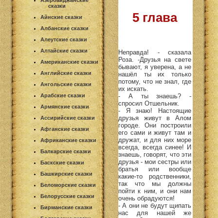
Азербайджанские
сказки
5 глава
Айнские сказки
Албанские сказки
Алеутские сказки
Алтайские сказки
Неправда! - сказала
Роза. -Друзья на свете
Американские сказки
бывают, я уверена, а не
Английские сказки
нашёл ты их только
потому, что не знал, где
Ангольские сказки
их искать.
- А ты знаешь? -
Арабские сказки
спросил Отшельник.
Армянские сказки
- Я знаю! Настоящие
друзья живут в Алом
Ассирийские сказки
городе. Они построили
Афганские сказки
его сами и живут там и
дружат, и для них море
Африканские сказки
всегда, всегда синее! И
Балкарские сказки
знаешь, говорят, что эти
друзья - мои сестры или
Баскские сказки
братья или вообще
Башкирские сказки
какие-то родственники,
так что мы должны
Беломорские сказки
пойти к ним, и они нам
Белорусские сказки
очень обрадуются!
- А они не будут щипать
Бирманские сказки
нас для нашей же