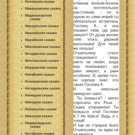
Литовские сказки
отбежав бочком-бочком
на почтительное
Мавриканские сказки
расстояние, - но в
Мадагаскарские
одном из семи морей ты
сказки
обязательно встретишь
Госпожу К., и она
Македонские сказки
покажет тебе, где раки
Мансийские сказки
зимуют! От души желаю
тебе этого, дерзкий
Марийские сказки
мальчишка! Для твоей
Мексиканские сказки
же пользы!
Отшельнику стало
Молдавские сказки
страшновато - ведь
Монгольские сказки
никто не любит, когда
ему показывают, где
Мордовские сказки
раки зимуют, а раки
Нанайские сказки
особенно. И, кроме того,
он хорошо знал, кто
Нганасанские сказки
такая Госпожа К.
Негидальские сказки
И он невольно
замедлил шаги...
Немецкие сказки
- Ты боишься? - мягко
спросила его Роза. -
Ненецкие сказки
Скажи откровенно! Ты
Непальские сказки
боишься этой Госпожи
К.? Не бойся! Ведь я с
Нивхские сказки
тобой!
Нидерландские
И как ни страшно было
сказки
Отшельнику, он едва не
Ногайские сказки
засмеялся.