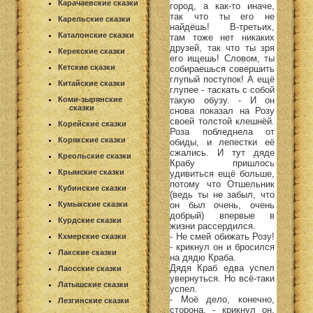
Карачаевские сказки
город, а как-то иначе,
так что ты его не
Карельские сказки
найдёшь! В-третьих,
Каталонские сказки
там тоже нет никаких
друзей, так что ты зря
Керекские сказки
его ищешь! Словом, ты
Кетские сказки
собираешься совершить
глупый поступок! А ещё
Китайские сказки
глупее - таскать с собой
такую обузу. - И он
Коми-зырянские
сказки
снова показал на Розу
своей толстой клешнёй.
Корейские сказки
Роза побледнела от
Корякские сказки
обиды, и лепестки её
сжались. И тут дяде
Креольские сказки
Крабу пришлось
Крымские сказки
удивиться ещё больше,
потому что Отшельник
Кубинские сказки
(ведь ты не забыл, что
он был очень, очень
Кумыкские сказки
добрый) впервые в
Курдские сказки
жизни рассердился.
- Не смей обижать Розу!
Кхмерские сказки
- крикнул он и бросился
Лакские сказки
на дядю Краба.
Дядя Краб едва успел
Лаосские сказки
увернуться. Но всё-таки
Латышские сказки
успел.
- Моё дело, конечно,
Лезгинские сказки
сторона, - крикнул он,