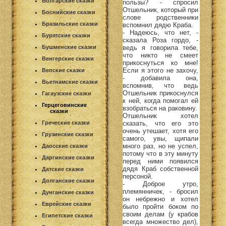
Болгарские сказки
пользы? - спросил
Отшельник, который при
Боснийские сказки
слове родственники
Бразильские сказки
вспомнил дядю Краба.
- Надеюсь, что нет, -
Бурятские сказки
сказала Роза гордо, -
ведь я говорила тебе,
Бушменские сказки
что никто не смеет
Венгерские сказки
прикоснуться ко мне!
Если я этого не захочу,
Вепские сказки
- добавила она,
Вьетнамские сказки
вспомнив, что ведь
Отшельник прикоснулся
Гагаузские сказки
к ней, когда помогал ей
Герцеговинские
взобраться на раковину.
сказки
Отшельник хотел
сказать, что его это
Греческие сказки
очень утешает, хотя его
Грузинские сказки
самого, увы, щипали
много раз, но не успел,
Даосские сказки
потому что в эту минуту
Даргинские сказки
перед ними появился
дядя Краб собственной
Датские сказки
персоной.
Долганские сказки
- Доброе утро,
племянничек, - бросил
Дунганские сказки
он небрежно и хотел
Еврейские сказки
было пройти боком по
своим делам (у крабов
Египетские сказки
всегда множество дел),