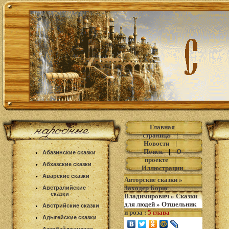
Главная
страница
|
Новости
|
Поиск
|
О
Абазинские сказки
проекте
|
Абхазские сказки
Иллюстрации
Аварские сказки
Авторские сказки
»
Заходер Борис
Австралийские
сказки
Владимирович
»
Сказки
для людей
»
Отшельник
Австрийские сказки
и роза
:
5 глава
Адыгейские сказки