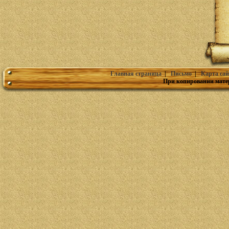
Главная страница
|
Письмо
|
Карта сай
При копировании мате