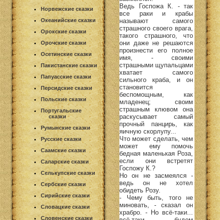
Ведь Госпожа К. - так
Норвежские сказки
все раки и крабы
называют самого
Океанийские сказки
страшного своего врага,
Орокские сказки
такого страшного, что
они даже не решаются
Орочские сказки
произнести его полное
Осетинские сказки
имя, - своими
страшными щупальцами
Пакистанские сказки
хватает самого
Папуасские сказки
сильного краба, и он
становится
Персидские сказки
беспомощным, как
Польские сказки
младенец; своим
страшным клювом она
Португальские
раскусывает самый
сказки
прочный панцирь, как
Румынские сказки
яичную скорлупу...
Что может сделать, чем
Русские сказки
может ему помочь
Саамские сказки
бедная маленькая Роза,
если они встретят
Саларские сказки
Госпожу К.?
Селькупские сказки
Но он не засмеялся -
ведь он не хотел
Сербские сказки
обидеть Розу.
Сирийские сказки
- Чему быть, того не
миновать, - сказал он
Словацкие сказки
храбро. - Но всё-таки...
Словенские сказки
всё-таки будем