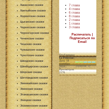
7 глава
Хакасские сказки
4 глава
Хантыйские сказки
6 глава
8 глава
Хорватские сказки
2 глава
Цыганские сказки
1 глава
3 глава
Черкесские сказки
Черногорские сказки
Распечатать |
Подписаться по
Чеченские сказки
Email
Чешские сказки
Чувашские сказки
Опубликовал:
Чукотские сказки
La Princesse
|
Дата: 18
Шведские сказки
сентября
(голосов: 1)
Швейцарские сказки
2010 |
Просмотров:
Шорские сказки
2176
Шотландские сказки
Эвенкийские сказки
Эвенские сказки
Эганасанские сказки
Энецкие сказки
Эскимосские сказки