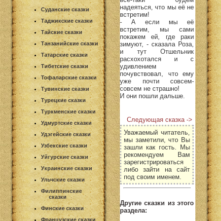
надеяться, что мы её не
Суданские сказки
встретим!
Таджикские сказки
- А если мы её
встретим, мы сами
Тайские сказки
покажем ей, где раки
зимуют, - сказала Роза,
Танзанийские сказки
и тут Отшельник
Татарские сказки
расхохотался и с
удивлением
Тибетские сказки
почувствовал, что ему
Тофаларские сказки
уже почти совсем-
совсем не страшно!
Тувинские сказки
И они пошли дальше.
Турецкие сказки
Туркменские сказки
Следующая сказка ->
Удмуртские сказки
Уважаемый читатель,
Удэгейские сказки
мы заметили, что Вы
Узбекские сказки
зашли как гость. Мы
рекомендуем Вам
Уйгурские сказки
зарегистрироваться
Украинские сказки
либо зайти на сайт
под своим именем.
Ульчские сказки
Филиппинские
сказки
Другие сказки из этого
Финские сказки
раздела:
Французские сказки