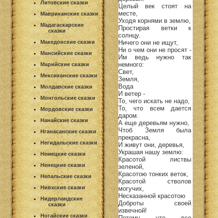
Литовские сказки
Целый век стоят на
месте,
Мавриканские сказки
Уходя корнями в землю,
Мадагаскарские
Простирая ветки к
сказки
солнцу.
Ничего они не ищут,
Македонские сказки
Ни о чем они не просят -
Мансийские сказки
Им ведь нужно так
немного:
Марийские сказки
Свет,
Мексиканские сказки
Земля,
Вода
Молдавские сказки
И ветер -
Монгольские сказки
То, чего искать не надо,
То, что всем дается
Мордовские сказки
даром.
Нанайские сказки
А еще деревьям нужно,
Чтоб Земля была
Нганасанские сказки
прекрасна,
Негидальские сказки
И живут они, деревья,
Украшая нашу землю:
Немецкие сказки
Красотой листвы
Ненецкие сказки
зеленой,
Красотою тонких веток,
Непальские сказки
Красотой стволов
Нивхские сказки
могучих,
Несказанной красотою
Нидерландские
Доброты своей
сказки
извечной!
Ногайские сказки
Потому что все