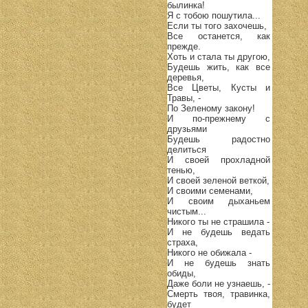
былинка!
Я с тобою пошутила...
Если ты того захочешь,
Все останется, как
прежде.
Хоть и стала ты другою,
Будешь жить, как все
деревья,
Все Цветы, Кусты и
Травы, -
По Зеленому закону!
И по-прежнему с
друзьями
Будешь радостно
делиться
И своей прохладной
тенью,
И своей зеленой веткой,
И своими семенами,
И своим дыханьем
чистым...
Никого ты не страшила -
И не будешь ведать
страха,
Никого не обижала -
И не будешь знать
обиды,
Даже боли не узнаешь, -
Смерть твоя, травинка,
будет