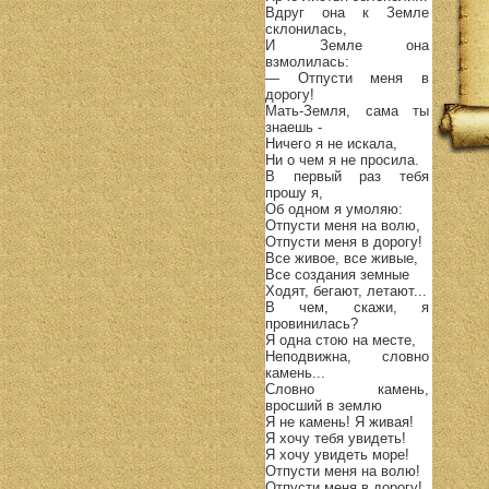
Вдруг она к Земле
склонилась,
И Земле она
взмолилась:
— Отпусти меня в
дорогу!
Мать-Земля, сама ты
знаешь -
Ничего я не искала,
Ни о чем я не просила.
В первый раз тебя
прошу я,
Об одном я умоляю:
Отпусти меня на волю,
Отпусти меня в дорогу!
Все живое, все живые,
Все создания земные
Ходят, бегают, летают...
В чем, скажи, я
провинилась?
Я одна стою на месте,
Неподвижна, словно
камень...
Словно камень,
вросший в землю
Я не камень! Я живая!
Я хочу тебя увидеть!
Я хочу увидеть море!
Отпусти меня на волю!
Отпусти меня в дорогу!