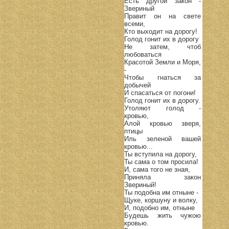
Есть другой закон -
Звериный
Правит он на свете
всеми,
Кто выходит на дорогу!
Голод гонит их в дорогу
Не затем, чтоб
любоваться
Красотой Земли и Моря,
-
Чтобы гнаться за
добычей
И спасаться от погони!
Голод гонит их в дорогу.
Утоляют голод -
кровью,
Алой кровью зверя,
птицы
Иль зеленой вашей
кровью...
Ты вступила на дорогу,
Ты сама о том просила!
И, сама того не зная,
Приняла закон
Звериный!
Ты подобна им отныне -
Щуке, коршуну и волку,
И, подобно им, отныне
Будешь жить чужою
кровью.