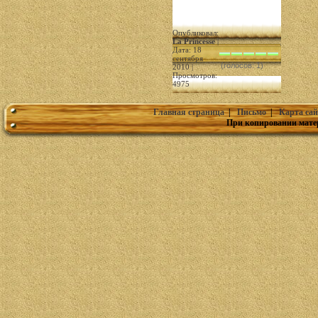
Опубликовал:
La Princesse
|
Дата: 18
сентября
(голосов: 1)
2010 |
Просмотров:
4975
Главная страница
|
Письмо
|
Карта сай
При копировании мате