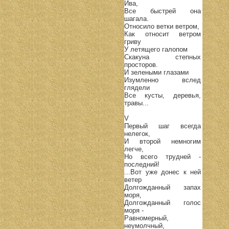
Ива,
Все быстрей она
шагала.
Относило ветки ветром,
Как относит ветром
гриву
У летящего галопом
Скакуна степных
просторов.
И зелеными глазами
Изумленно вслед
глядели
Все кусты, деревья,
травы...
V
Первый шаг всегда
нелегок,
И второй немногим
легче,
Но всего трудней -
последний!
...Вот уже донес к ней
ветер
Долгожданный запах
моря,
Долгожданный голос
моря -
Равномерный,
неумолчный,