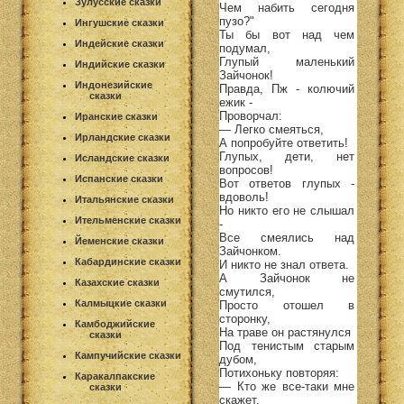
Зулусские сказки
Чем набить сегодня
пузо?"
Ингушские сказки
Ты бы вот над чем
Индейские сказки
подумал,
Глупый маленький
Индийские сказки
Зайчонок!
Индонезийские
Правда, Пж - колючий
сказки
ежик -
Проворчал:
Иранские сказки
— Легко смеяться,
Ирландские сказки
А попробуйте ответить!
Глупых, дети, нет
Исландские сказки
вопросов!
Испанские сказки
Вот ответов глупых -
вдоволь!
Итальянские сказки
Но никто его не слышал
Ительменские сказки
-
Все смеялись над
Йеменские сказки
Зайчонком.
Кабардинские сказки
И никто не знал ответа.
А Зайчонок не
Казахские сказки
смутился,
Калмыцкие сказки
Просто отошел в
сторонку,
Камбоджийские
На траве он растянулся
сказки
Под тенистым старым
Кампучийские сказки
дубом,
Потихоньку повторяя:
Каракалпакские
— Кто же все-таки мне
сказки
скажет,