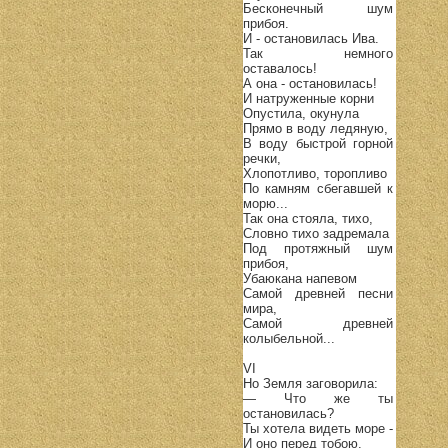
Бесконечный шум
прибоя.
И - остановилась Ива.
Так немного
оставалось!
А она - остановилась!
И натруженные корни
Опустила, окунула
Прямо в воду ледяную,
В воду быстрой горной
речки,
Хлопотливо, торопливо
По камням сбегавшей к
морю...
Так она стояла, тихо,
Словно тихо задремала
Под протяжный шум
прибоя,
Убаюкана напевом
Самой древней песни
мира,
Самой древней
колыбельной...
VI
Но Земля заговорила:
— Что же ты
остановилась?
Ты хотела видеть море -
И оно перед тобою.