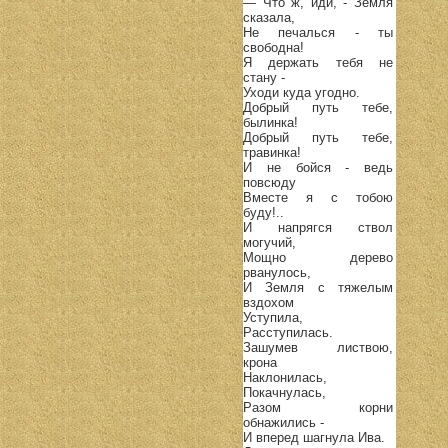
— Что ж, иди, - Земля
сказала,
Не печалься - ты
свободна!
Я держать тебя не
стану -
Уходи куда угодно.
Добрый путь тебе,
былинка!
Добрый путь тебе,
травинка!
И не бойся - ведь
повсюду
Вместе я с тобою
буду!..
И напрягся ствол
могучий,
Мощно дерево
рванулось,
И Земля с тяжелым
вздохом
Уступила,
Расступилась.
Зашумев листвою,
крона
Наклонилась,
Покачнулась,
Разом корни
обнажились -
И вперед шагнула Ива.