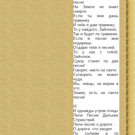
песня
На Земле не знает
смерти.
Если ты мне дашь
травинку
И тебе я дам травинку,
То у каждого, Зайчонок,
Так и будет по травинке.
Если ж песню мне
подаришь,
Отдарю тебя я песней,
То у нас с тобой,
Зайчонок,
Сразу станет по две
песни!
Говорят, никто на свете
Сотворить не может
чуда.
Мы, певцы, не верим в
это:
Знаем, есть на свете
песни!
III
И однажды утром птицы
Пели Песню Дальних
Странствий.
Пели песню о дороге -
О дороге, что уводит
По холмам и по