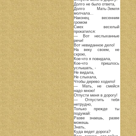
Долго не было ответа,
Долго Мать-Земля
молчала...
Наконец весенним
громом
Смех веселый
прокатился:
— Вот неслыханные
речи!
Вот невиданное дело!
На веку своем, не
скрою,
Кое-что я повидала,
Кое-что пришлось
услышать, -
Не видала,
Не слыхала,
Чтобы дерево ходило!
— Мать, не смейся
надо мною!
Отпусти меня в дорогу!
— Отпустить тебя
нетрудно,
Только прежде ты
подумай:
Разве знаешь, разве
можешь
Знать,
Куда ведет дорога?