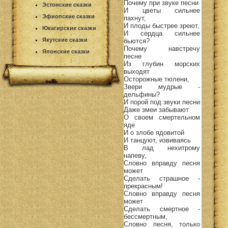
Почему при звуке песни
Эстонские сказки
И цветы сильнее
Эфиопские сказки
пахнут,
И плоды быстрее зреют,
Юкагирские сказки
И сердца сильнее
Якутские сказки
бьются?
Почему навстречу
Японские сказки
песне
Из глубин морских
выходят
Осторожные тюлени,
Звери мудрые -
дельфины?
И порой под звуки песни
Даже змеи забывают
О своем смертельном
яде
И о злобе ядовитой
И танцуют, извиваясь
В лад нехитрому
напеву,
Словно вправду песня
может
Сделать страшное -
прекрасным!
Словно вправду песня
может
Сделать смертное -
бессмертным,
Словно песня, только