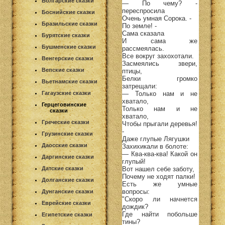
Болгарские сказки
— По чему? -
переспросила
Боснийские сказки
Очень умная Сорока. -
Бразильские сказки
По земле! -
Сама сказала
Бурятские сказки
И сама же
Бушменские сказки
рассмеялась.
Все вокруг захохотали.
Венгерские сказки
Засмеялись звери,
Вепские сказки
птицы,
Белки громко
Вьетнамские сказки
затрещали:
— Только нам и не
Гагаузские сказки
хватало,
Герцеговинские
Только нам и не
сказки
хватало,
Греческие сказки
Чтобы прыгали деревья!
-
Грузинские сказки
Даже глупые Лягушки
Даосские сказки
Захихикали в болоте:
— Ква-ква-ква! Какой он
Даргинские сказки
глупый!
Вот нашел себе заботу,
Датские сказки
Почему не ходят палки!
Долганские сказки
Есть же умные
вопросы:
Дунганские сказки
"Скоро ли начнется
Еврейские сказки
дождик?
Где найти побольше
Египетские сказки
тины?