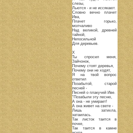
слезы,
Льются - и не иссякают.
Словно вечно плачет
Ива,
Плачет горько,
молчаливо
Над великой, древней
тайной,
Непосильной
Для деревьев.
X
Ты спросил меня,
Зайчонок,
Почему стоят деревья,
Почему они не ходят,
Я на твой вопрос
ответил
Позабытой, старой
песней -
Песней о плакучей Иве.
"Позабыли эту песню,
А она - не умирает!
А она живет на свете -
Лишь затихла,
затаилась.
Так листок таится в
почке,
Так таится в камне
искра,