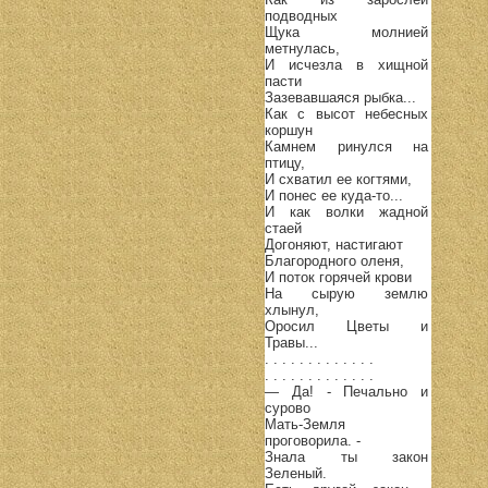
подводных
Щука молнией
метнулась,
И исчезла в хищной
пасти
Зазевавшаяся рыбка...
Как с высот небесных
коршун
Камнем ринулся на
птицу,
И схватил ее когтями,
И понес ее куда-то...
И как волки жадной
стаей
Догоняют, настигают
Благородного оленя,
И поток горячей крови
На сырую землю
хлынул,
Оросил Цветы и
Травы...
. . . . . . . . . . . . .
. . . . . . . . . . . . .
— Да! - Печально и
сурово
Мать-Земля
проговорила. -
Знала ты закон
Зеленый.