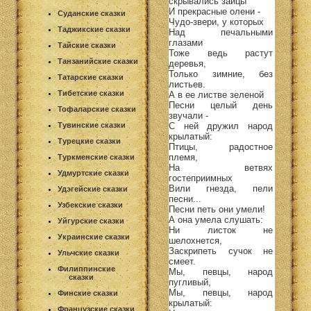
скрывались зайцы
И прекрасные олени -
Суданские сказки
Чудо-звери, у которых
Таджикские сказки
Над печальными
глазами
Тайские сказки
Тоже ведь растут
Танзанийские сказки
деревья,
Только зимние, без
Татарские сказки
листьев.
Тибетские сказки
А в ее листве зеленой
Песни целый день
Тофаларские сказки
звучали -
С ней дружил народ
Тувинские сказки
крылатый:
Турецкие сказки
Птицы, радостное
племя,
Туркменские сказки
На ветвях
Удмуртские сказки
гостеприимных
Вили гнезда, пели
Удэгейские сказки
песни...
Узбекские сказки
Песни петь они умели!
А она умела слушать:
Уйгурские сказки
Ни листок не
Украинские сказки
шелохнется,
Заскрипеть сучок не
Ульчские сказки
смеет.
Филиппинские
Мы, певцы, народ
сказки
пугливый,
Мы, певцы, народ
Финские сказки
крылатый:
Французские сказки