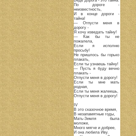
Ведь дорога - это тайна.
По дороге -
неизвестность,
И в конце дороги -
тайна!
— Отпусти меня в
дорогу -
Я хочу изведать тайну!
— Как бы ты не
пожалела,
Если я исполню
просьбу!
Не пришлось бы горько
плакать,
Если ты узнаешь тайну!
— Пусть я буду вечно
плакать -
Отпусти меня в дорогу!
Если ты мне мать
родная,
Если ты меня жалеешь,
Отпусти меня в дорогу!
IV
В это сказочное время,
В незапамятные годы,
Мать-Земля была
моложе,
Много мягче и добрее,
И она любила Иву.