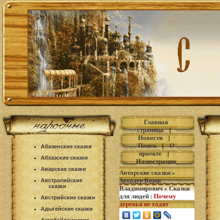
Главная
страница
|
Новости
|
Поиск
|
О
Абазинские сказки
проекте
|
Абхазские сказки
Иллюстрации
Аварские сказки
Авторские сказки
»
Заходер Борис
Австралийские
сказки
Владимирович
»
Сказки
для людей
:
Почему
Австрийские сказки
деревья не ходят
Адыгейские сказки