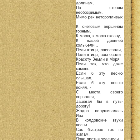
долинам,
По степям
необозримым,
Мимо рек неторопливых
-
К снеговым вершинам
горным,
К морю, к морю-океану,
К нашей древней
колыбели...
Пели птицы, распевали,
Пели птицы, воспевали
Красоту Земли и Моря.
Пели так, что даже
камень,
Если б эту песню
слышал,
Если б эту песню
понял, -
С места своего
сорвался,
Зашагал бы в путь-
дорогу!
Жадно вслушивалась
Ива
В колдовские звуки
песни.
Сок быстрее тек по
жилам,
Ярче листья зеленели...