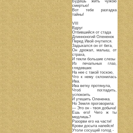
Будешь жить чужою
смертью!
Вот тебе разгадка
тайны!
VIII
Вдруг
Отбившийся от стада
Длинноногий Олененок
Перед Ивой очутился.
Задыхался он от бега,
Он дрожал, малыш, от
страха,
И текли большие слезы
Из печальных глаз,
глядевших
На нее с такой тоскою,
Что к нему склонилась
Ива.
Ива ветку протянула,
Чтоб погладить,
успокоить
И утешить Олененка.
Но Земля проговорила:
— Это он - твоя добыча!
Ешь его! Чего ж ты
медлишь?
Разорви его на части!
Крови досыта напейся!
Утоли сосущий голод -