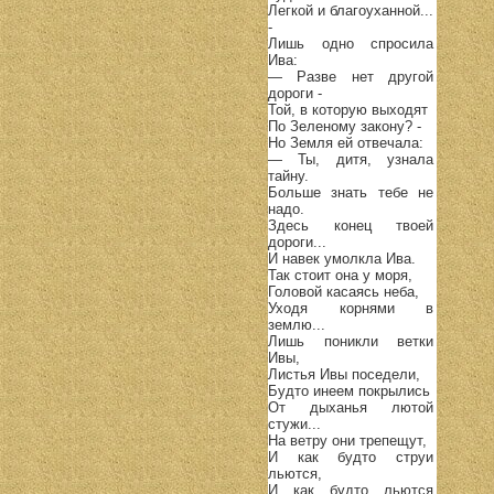
Легкой и благоуханной...
-
Лишь одно спросила
Ива:
— Разве нет другой
дороги -
Той, в которую выходят
По Зеленому закону? -
Но Земля ей отвечала:
— Ты, дитя, узнала
тайну.
Больше знать тебе не
надо.
Здесь конец твоей
дороги...
И навек умолкла Ива.
Так стоит она у моря,
Головой касаясь неба,
Уходя корнями в
землю...
Лишь поникли ветки
Ивы,
Листья Ивы поседели,
Будто инеем покрылись
От дыханья лютой
стужи...
На ветру они трепещут,
И как будто струи
льются,
И как будто льются