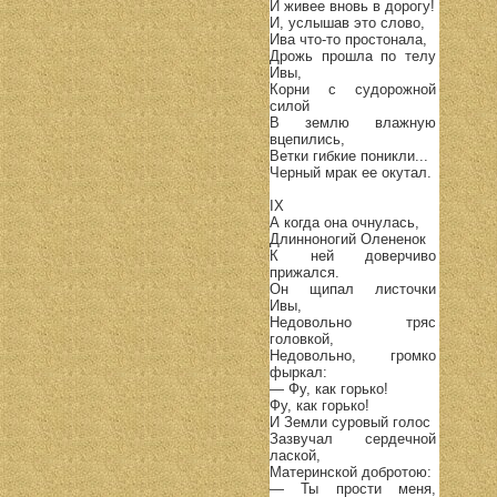
И живее вновь в дорогу!
И, услышав это слово,
Ива что-то простонала,
Дрожь прошла по телу
Ивы,
Корни с судорожной
силой
В землю влажную
вцепились,
Ветки гибкие поникли...
Черный мрак ее окутал.
IX
А когда она очнулась,
Длинноногий Олененок
К ней доверчиво
прижался.
Он щипал листочки
Ивы,
Недовольно тряс
головкой,
Недовольно, громко
фыркал:
— Фу, как горько!
Фу, как горько!
И Земли суровый голос
Зазвучал сердечной
лаской,
Материнской добротою:
— Ты прости меня,