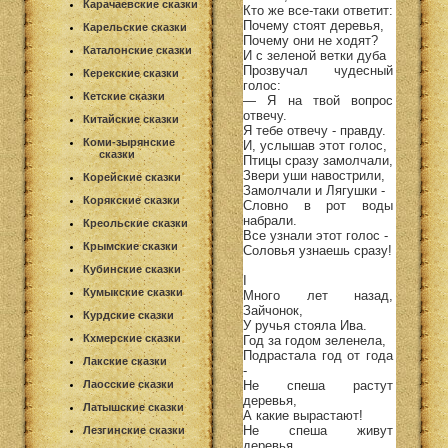
Карачаевские сказки
Кто же все-таки ответит:
Почему стоят деревья,
Карельские сказки
Почему они не ходят?
Каталонские сказки
И с зеленой ветки дуба
Прозвучал чудесный
Керекские сказки
голос:
Кетские сказки
— Я на твой вопрос
отвечу.
Китайские сказки
Я тебе отвечу - правду.
Коми-зырянские
И, услышав этот голос,
сказки
Птицы сразу замолчали,
Звери уши навострили,
Корейские сказки
Замолчали и Лягушки -
Корякские сказки
Словно в рот воды
набрали.
Креольские сказки
Все узнали этот голос -
Крымские сказки
Соловья узнаешь сразу!
Кубинские сказки
I
Кумыкские сказки
Много лет назад,
Зайчонок,
Курдские сказки
У ручья стояла Ива.
Кхмерские сказки
Год за годом зеленела,
Подрастала год от года
Лакские сказки
-
Не спеша растут
Лаосские сказки
деревья,
Латышские сказки
А какие вырастают!
Не спеша живут
Лезгинские сказки
деревья.