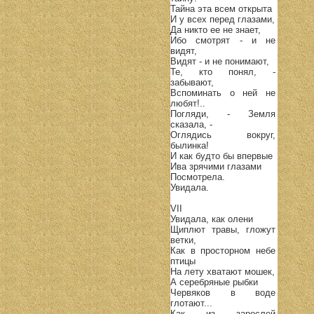
Тайна эта всем открыта
И у всех перед глазами,
Да никто ее не знает,
Ибо смотрят - и не
видят,
Видят - и не понимают,
Те, кто понял, -
забывают,
Вспоминать о ней не
любят!..
Погляди, - Земля
сказала, -
Оглядись вокруг,
былинка!
И как будто бы впервые
Ива зрячими глазами
Посмотрела.
Увидала.
VII
Увидала, как олени
Щиплют травы, гложут
ветки,
Как в просторном небе
птицы
На лету хватают мошек,
А серебряные рыбки
Червяков в воде
глотают...
Как из зарослей