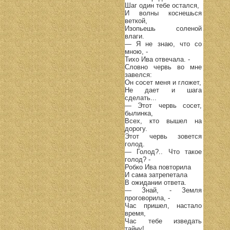
Шаг один тебе остался,
И волны коснешься
веткой,
Изопьешь соленой
влаги.
— Я не знаю, что со
мною, -
Тихо Ива отвечала. -
Словно червь во мне
завелся:
Он сосет меня и гложет,
Не дает и шага
сделать...
— Этот червь сосет,
былинка,
Всех, кто вышел на
дорогу.
Этот червь зовется
голод.
— Голод?.. Что такое
голод? -
Робко Ива повторила
И сама затрепетала
В ожидании ответа.
— Знай, - Земля
проговорила, -
Час пришел, настало
время,
Час тебе изведать
тайну!