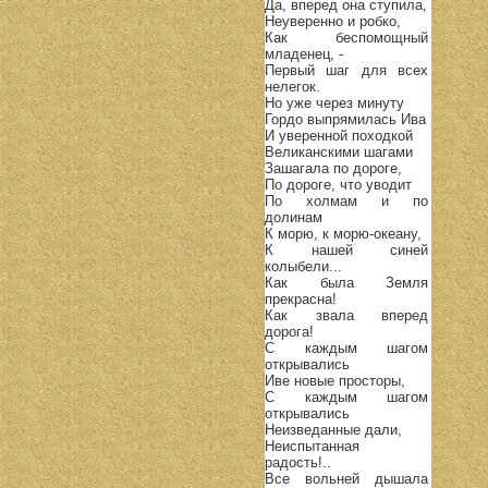
Да, вперед она ступила,
Неуверенно и робко,
Как беспомощный
младенец, -
Первый шаг для всех
нелегок.
Но уже через минуту
Гордо выпрямилась Ива
И уверенной походкой
Великанскими шагами
Зашагала по дороге,
По дороге, что уводит
По холмам и по
долинам
К морю, к морю-океану,
К нашей синей
колыбели...
Как была Земля
прекрасна!
Как звала вперед
дорога!
С каждым шагом
открывались
Иве новые просторы,
С каждым шагом
открывались
Неизведанные дали,
Неиспытанная
радость!..
Все вольней дышала