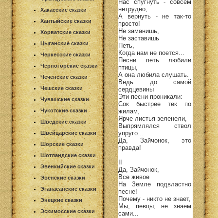
Нас спугнуть - совсем
нетрудно,
Хакасские сказки
А вернуть - не так-то
Хантыйские сказки
просто!
Не заманишь,
Хорватские сказки
Не заставишь
Цыганские сказки
Петь,
Когда нам не поется...
Черкесские сказки
Песни петь любили
Черногорские сказки
птицы,
А она любила слушать.
Чеченские сказки
Ведь до самой
Чешские сказки
сердцевины
Эти песни проникали:
Чувашские сказки
Сок быстрее тек по
жилам,
Чукотские сказки
Ярче листья зеленели,
Шведские сказки
Выпрямлялся ствол
упруго...
Швейцарские сказки
Да, Зайчонок, это
Шорские сказки
правда!
Шотландские сказки
II
Эвенкийские сказки
Да, Зайчонок,
Все живое
Эвенские сказки
На Земле подвластно
Эганасанские сказки
песне!
Почему - никто не знает,
Энецкие сказки
Мы, певцы, не знаем
Эскимосские сказки
сами...