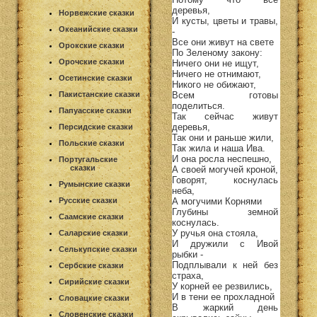
деревья,
Норвежские сказки
И кусты, цветы и травы,
Океанийские сказки
-
Все они живут на свете
Орокские сказки
По Зеленому закону:
Орочские сказки
Ничего они не ищут,
Ничего не отнимают,
Осетинские сказки
Никого не обижают,
Всем готовы
Пакистанские сказки
поделиться.
Папуасские сказки
Так сейчас живут
деревья,
Персидские сказки
Так они и раньше жили,
Польские сказки
Так жила и наша Ива.
И она росла неспешно,
Португальские
сказки
А своей могучей кроной,
Говорят, коснулась
Румынские сказки
неба,
А могучими Корнями
Русские сказки
Глубины земной
Саамские сказки
коснулась.
У ручья она стояла,
Саларские сказки
И дружили с Ивой
Селькупские сказки
рыбки -
Подплывали к ней без
Сербские сказки
страха,
Сирийские сказки
У корней ее резвились,
И в тени ее прохладной
Словацкие сказки
В жаркий день
Словенские сказки