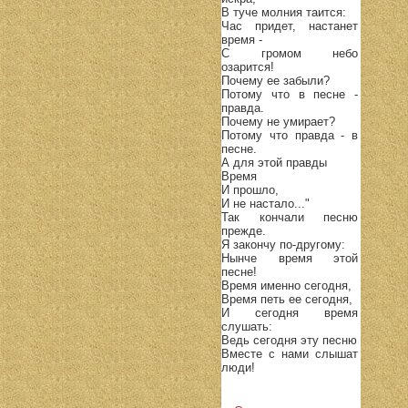
В туче молния таится:
Час придет, настанет
время -
С громом небо
озарится!
Почему ее забыли?
Потому что в песне -
правда.
Почему не умирает?
Потому что правда - в
песне.
А для этой правды
Время
И прошло,
И не настало..."
Так кончали песню
прежде.
Я закончу по-другому:
Нынче время этой
песне!
Время именно сегодня,
Время петь ее сегодня,
И сегодня время
слушать:
Ведь сегодня эту песню
Вместе с нами слышат
люди!