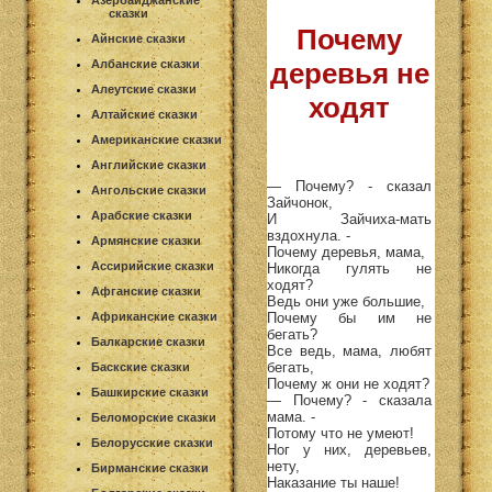
Азербайджанские
сказки
Почему
Айнские сказки
Албанские сказки
деревья не
Алеутские сказки
ходят
Алтайские сказки
Американские сказки
Английские сказки
— Почему? - сказал
Ангольские сказки
Зайчонок,
Арабские сказки
И Зайчиха-мать
вздохнула. -
Армянские сказки
Почему деревья, мама,
Ассирийские сказки
Никогда гулять не
ходят?
Афганские сказки
Ведь они уже большие,
Почему бы им не
Африканские сказки
бегать?
Балкарские сказки
Все ведь, мама, любят
бегать,
Баскские сказки
Почему ж они не ходят?
Башкирские сказки
— Почему? - сказала
мама. -
Беломорские сказки
Потому что не умеют!
Белорусские сказки
Ног у них, деревьев,
нету,
Бирманские сказки
Наказание ты наше!